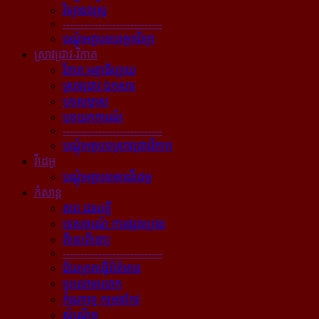
វិទ្យាសាស្ត្រ
----------------------------
បណ្ដុំអត្ថបទបច្ចេកវិទ្យា
ស្រាវជ្រាវ-វិភាគ
វិភាគ អត្ថាធិប្បាយ
ស្រាវជ្រាវ ឯកសារ
បទសម្ភាស
បទយកការណ៍
----------------------------
បណ្ដុំអត្ថបទស្រាវជ្រាវវិភាគ
វីដេអូ
បណ្ដុំអត្ថបទមានវីដេអូ
កំសាន្ដ
តារា ជនល្បី
ទេសចរណ៍ ការផ្សងព្រេង
ពីនេះពីនោះ
----------------------------
ជ័យគ្រតធ្វើព័ត៌មាន
ប្រលោមលោក
កំណាព្យ កម្រងកែវ
សំណើច