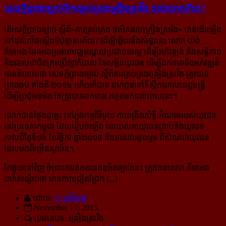
សេចក្ដី​ព្រាង​ច្បាប់​ពី​ការ​គ្រប់​គ្រង​គ្រឿង​ស្រវឹង ដល់​ណា​ហើយ?
តើសេក្តីព្រាងច្បាប់ ស្តីពី«ការគ្រប់គ្រង ផលិតផលគ្រឿងស្រវឹង» បានដើរឡើង
ទៅដល់កាំជណ្ដើរ​ទី​ប៉ុន្មាន​ហើយ? ដើម្បីឆ្លើយនឹងសំនួរនេះ លោក យ៉ង់
គឹមអេង ដែលជាប្រធាមមជ្ឈមណ្ឌលប្រជាពលរដ្ឋ ដើម្បី​អភិវឌ្ឍន៍ និងសន្ដិភាព
និងជាសមាជិតក្រុមប្រឹក្សាភិបាល នៃសម្ព័នយុវជន ដើម្បីឯកភាពនិងអភិវឌ្ឍន៍
បាន​និយាយ​ថា សេចក្តីព្រាងច្បាប់ ស្តីពីការគ្រប់គ្រងគ្រឿងស្រវឹង ត្រូវបាន
ព្រាងចប់ តាំងពី ២០១៤ ហើយក៏បាន ដាក់​ជូន​ទៅ​ទីស្តីការ​គណះរដ្ឋមន្រ្តី
ដើម្បីប្រជុំអនុម័ត តែត្រូវបានខកខាន រហូតមកដល់ពេលនេះ។
លោកបានថ្លែងដូច្នេះ នៅក្នុងកម្មវិធីមួយ ការពង្រឹងសិទ្ធិ អំណាចរបស់យុវជន
នៅប្រទេសកម្ពុជា ដែល​រៀបចំ​ឡើង ដោយសភាយុវជនត្រាប់និងយុវជន
កាលពីថ្ងៃទី១៤ ខែវិច្ឆិកា ឆ្នាំ២០១៥ និងមានការចូលរួម ពី​សំណាក់​យុវជន
ដែលមកពីច្រើនស្ថាប័ន។
តែផ្ទុយទៅវិញ ចំពោះការខកខានអនុម័តច្បាប់នេះ ត្រូវបានលោក គឹមអេង
ដាក់សង្ស័យថា មានការ​ជ្រៀត​ជ្រែក [...]
ដោយ:
ក. ស្រីនាង
November 17, 2015
ប្រធានបទ: គ្រឿងស្រវឹង