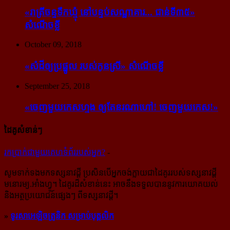
«រាត្រីចន្ទទឹកឃ្មុំ នៅបន្ទប់សណ្ឋាគារ... ជាន់ទី៣៥»
សំណើចខ្លី
October 09, 2018
«សំដី​ឲ្យ​ប្រផ្នូល របស់​កូនស្រី» សំណើចខ្លី
September 25, 2018
«ចេញ​មួយ​កេស​ហ្មង ឲ្យ​តែ​នរណា​ហៅ! ចេញ​មួយ​កេស!»
ដៃគូសំខាន់ៗ
រក​​ប្រាក់​​ជា​​មួយ​​គេហទំព័រ​​របស់​​អ្នក?
-
សូម​ទាក់ទង​មក​ទស្សនាវដ្ដី ប្រសិន​បើ​អ្នក​ចង់​ក្លាយ​ជា​ដៃគូរ​របស់​ទស្សនាវដ្ដី​
មនោរម្យ.អាំងហ្វូ។ ដៃ​គូរ​ដ៏​សំខាន់​នេះ អាច​នឹង​ទទួល​បាន​នូវ​ការ​យោគយល់
និង​អត្ថ​ប្រយោជន៍​ផ្សេងៗ ពីទស្សនាវដ្ដី។
»
ទូរសាអេឡិចត្រូនិក សម្រាប់បុគ្គលិក