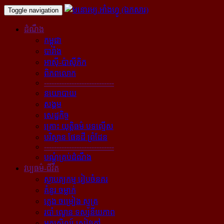
Toggle navigation
ដំណឹង
កម្ពុជា
បារាំង
អាស៊ី-ប៉ាស៊ីភិក
ពិភពលោក
----------------------------
នយោបាយ
សង្គម
សេដ្ឋកិច្ច
គ្រោះ យុត្តិធម៌ បទល្មើស
បរិស្ថាន ផែនដី ព្រំដែន
----------------------------
បណ្ដុំគ្រប់ដំណឹង
វប្បធម៌-ជីវិត
ស្ថាបត្យកម្ម រៀបចំនគរ
គំនូរ ចម្លាក់
ភ្លេង ចម្រៀង ស្មូត្រ
របាំ ល្ខោន ទស្សនីយភាព
អក្សសិល្ប៍ សៀវភៅ