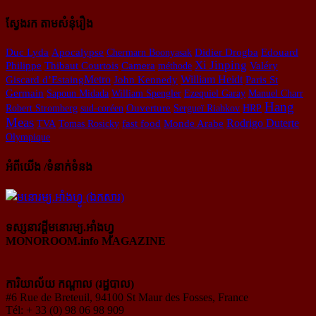
ស្វែងរក តាមសំនុំរឿង
Apocalypse
Duc Lyda
Chermarn Boonyasak
Didier Drogba
Edouard
Xi Jinping
Philippe
Thibaut Courtois
Camera
méthode
Valéry
Metro
William Heidt
Giscard d’Estaing​
John Kennedy
Paris St
Germain
Sapoun Midada
William Spengler
Ezequiel Garay
Manuel Charr
Hang
Ouverture
Robert Stromberg
sud-coréen
Sergueï Riabkov
HRP
Meas
Rodrigo Duterte
fast food
TVA
Tomas Rosicky
Monde Arabe
Olympique
អំពីយើង /ទំនាក់ទំនង
ទស្សនាវដ្ដីមនោរម្យ.អាំងហ្វូ
MONOROOM.info MAGAZINE
ការិយាល័យ កណ្ដាល (រដ្ឋបាល)
#6 Rue de Breteuil, 94100 St Maur des Fosses, France
Tél: + 33 (0) 98 06 98 909