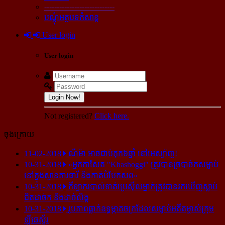
----------------------------
បណ្ដុំអត្ថបទកំសាន្ដ
User login
User login
Login Now!
Not registered?
Click here.
ចុងក្រោយ
11-02-2018
ណីម៉ា អាច​ជាប់​គុក​៦ឆ្នាំ នៅ​អេស្ប៉ាញ!
10-31-2018
«អ្នក​កាសែត "Khashoggi" ត្រូវ​បាន​ច្របាច់ក​សម្លាប់​
នៅ​ក្នុង​ស្ថាន​ភារធារី និង​កាត់​បំបែក​សព»
10-31-2018
កីឡាករ​បាល់ទាត់​ប្រេស៊ីល​ម្នាក់​ត្រូវ​បាន​រក​ឃើញ​ស្លាប់​
ជិត​ដាច់ក និង​ដាច់​លិង្គ
10-31-2018
រូបភាព​ធ្លាក់​ឧទ្ធម្ភាគចក្រ​ដែល​សម្លាប់​អតីត​ម្ចាស់​ក្រុម​
ឡីឆេស្ទ័រ