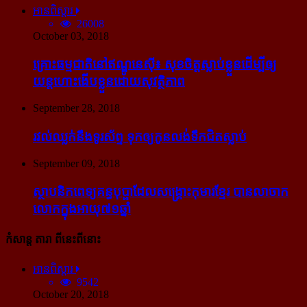
អានពិស្ដារ
26008
October 03, 2018
គ្រោះធម្មជាតិនៅឥណ្ឌូនេស៊ី៖ សុខចិត្ត​ស្លាប់​ខ្លួន​ដើម្បី​ឲ្យ​
យន្ដហោះ​ងើប​ខ្លួន​ដោយ​សុវត្ថិភាព
September 28, 2018
រវល់​ឈ្លក់​នឹង​ទូរស័ព្ទ ទុក​ឲ្យ​កូន​លង់​ទឹក​ជិត​ស្លាប់
September 09, 2018
ស្ថាបនិក​ពេទ្យ​គន្ធបុប្ផា​ដែល​សង្គ្រោះ​កុមារ​ខ្មែរ​ បាន​លាចាក​
លោក​ក្នុង​អាយុ​៧១ឆ្នាំ
កំសាន្ដ តារា ពីនេះពីនោះ
អានពិស្ដារ
9542
October 20, 2018