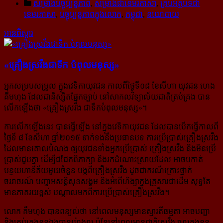
សម្រាំងបច្ចុប្បន្នភាព
,
សម្រាំងជាខេមរភាសា
,
គ្រប់អត្ថបទជា
ខេមរភាសា
,
បច្ចុប្បន្នភាពក្នុងលោក
,
កម្ពុជា
,
នយោបាយ
អានពិស្ដារ
«គ្រឿង​ស្រវឹង​ជា​ទឹក បំពុល​មនុស្ស»
អ្នកសម្របសម្រួល ក្នុងវេទិកាយុវជន កាលពីថ្ងៃទី០៨ ខែសីហា យុវជន ហេង
គឹមហុង ដែលជានិស្សិតផ្នែក​ច្បាប់ នៅសាកលវិទ្យាល័យជាតិគ្រប់គ្រង បាន
លើកឡើងថា «គ្រឿងស្រវឹង ជាទឺកបំពុលមនុស្ស»។
ការលើកឡើងនេះ បានធ្វើឡើង នៅក្នុងវេទិកាយុវជន ដែលបានបើកធ្វើកាលពី
ថ្ងៃទី ៨ ខែសីហា ឆ្នាំ២០១៥ ទាក់ទងនឹងប្រធានបទ ការប្រើប្រាស់គ្រឿងស្រវឹង
ដែលមានគោលបំណង ឲ្យយុវជនទាំងអ្នកប្រើប្រាស់ គ្រឿង​ស្រវឹង និងមិនប្រើ
ប្រាស់ជួបគ្នា ដើម្បីជជែកពិភាក្សា និងរកដំណោះស្រាយដែល អាចបកាត់
បន្ថយ​ហានីភ័យ​មួយចំនួន បង្កពីគ្រឿងស្រវឹង ដូចជាករណីគ្រោះថ្នាក់
ចររាចរណ៍ បញ្ហាអសន្តិសុខសង្គម និងអំពើហិង្សា​ក្នុង​គ្រួសារ​ជាដើម សុទ្ធតែ
មានភាគរយខ្ពស់ បណ្តាលមកពីការប្រើប្រាស់គ្រឿងស្រវឹង។
លោក គឹមហុង បានពន្យល់ថា នៅពេលមនុស្សមានស្មារតីធម្មតា អាចបញ្ជា
និងគ្រប់គ្រងខ្លូនឯងបានយ៉ាងល្អ ប៉ុន្តែនៅពេលមានជាតិស្រវឹង ចូលក្នុងខ្លួន