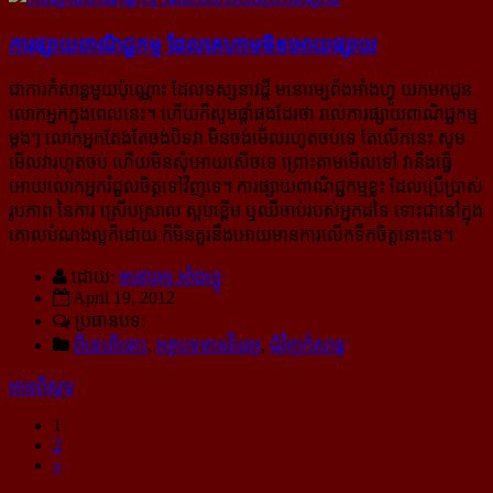
ការផ្សាយពាណិជ្ជកម្ម ដែលគេហាមមិនអោយផ្សាយ
ជាការកំសាន្ដមួយប៉ុណ្ណោះ ដែលទស្សនាវដ្ដី មនោរម្យព័ងអាំងហ្វូ យកមកជូន
លោកអ្នកក្នុងពេលនេះ។ ហើយក៏សូមផ្ដាំផងដែរថា រាល់ការផ្សាយពាណិជ្ជកម្ម
ម្ដងៗ លោកអ្នកតែងតែចង់បិទវា មិនចង់មើ់លរហូតចប់ទេ តែលើកនេះ សូម
មើលវារហូតចប់ ហើយមិនសុំអោយសើចទេ ព្រោះតាមមើលទៅ វានឹងធ្វើ
អោយលោកអ្នករំជួលចិត្តទៅវិញទេ។ ការផ្សាយពាណិជ្ជកម្មខ្លះ ដែលប្រើប្រាស់
រូបភាព នៃការ ស្រើបស្រាល ស្អប់ខ្ពើម ឬឈឺចាប់របស់អ្នកដទៃ ទោះជានៅក្នុង
គោលបំណងល្អក៏ដោយ ក៏មិនគួរនឹងអោយមានការលើកទឹកចិត្តនោះទេ។
ដោយ:
មនោរម្យ.អាំងហ្វូ
April 19, 2012
ប្រធានបទ:
ពីនេះពីនោះ
,
អត្ថបទមានវីដេអូ
,
ជុំវិញកំសាន្ដ
អានពិស្ដារ
1
2
»