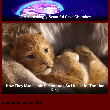
សោភ័ណភាព សុខភាព ជីវិត