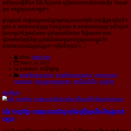
ផលិតផលធ្វើពីដែក ពីជ័រ ពីក្រណាត់ គ្រឿងឧបភោគបរិភោគជាដើម ដែលនាំ
ចូល មក​ក្នុង​​ប្រទេសកម្ពុជា។
ឆ្នាំកន្លងទៅ ការផ្លាស់ប្ដូរពាណិជ្ជកម្មរវាងប្រទេសទាំងពីរ បានធ្វើក្នុងកម្រិតទឹក
ប្រាក់ ៣,២៩ពាន់លានដុល្លា ដែលក្នុង​នោះ ២,៦៧ពាន់លានដុល្លា ជាទឹកប្រាក់
ដែលកម្ពុជាទិញផលិតផល ឬនាំចូលផលិតផល ពីវៀតណាម ខណៈ​
វៀតណាម​ទិញទំនិញ ឬនាំផលិតផលចូលទៅក្នុងប្រទេសខ្លួន តែ
ជាង៦៧០លានដុល្លាប៉ុណ្ណោះ។ កម្រិតទឹកប្រាក់ [...]
ដោយ:
កេសរ កូល
March 29, 2015
ប្រធានបទ: ពាណិជ្ជកម្ម
សម្រាំងបច្ចុប្បន្នភាព
,
សម្រាំងជាខេមរភាសា
,
គ្រប់អត្ថបទជា
ខេមរភាសា
,
បច្ចុប្បន្នភាពក្នុងលោក
,
អាស៊ីប៉ាស៊ីភិក
,
សេដ្ឋកិច្ច
អានពិស្ដារ
ខៀវ កាញារិទ្ធ៖ ការ​ផ្សាយ​ពាណិជ្ជកម្ម​នៃ​គ្រឿង​ស្រវឹង នឹង​ត្រូវ​កាត់​
បន្ថយ