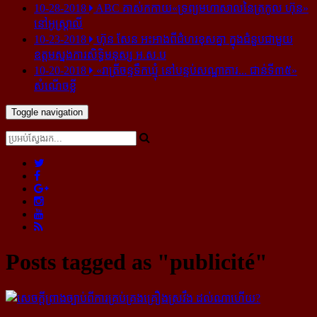
10-28-2018
ABC គាស់​កកាយ​«ទ្រព្យមហាសាល​នៃ​ត្រកូល ហ៊ុន»​
នៅ​អូស្ត្រាលី
10-23-2018
ហ៊ុន សែន អះអាង​ពី​ជំហរ​ខុស​គ្នា ក្នុង​ជំនួប​ជាមួយ​
ឧត្តម​ស្នងការ​សិទ្ធិ​មនុស្ស អ.ស.ប
10-20-2018
«រាត្រីចន្ទទឹកឃ្មុំ នៅបន្ទប់សណ្ឋាគារ... ជាន់ទី៣៥»
សំណើចខ្លី
Toggle navigation
Posts tagged as "publicité"