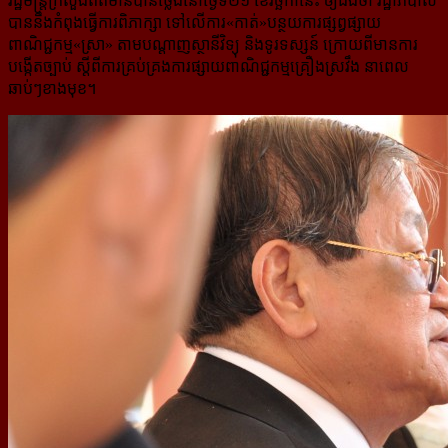
រដ្ឋមន្រ្តីក្រសួងព័ត៌មានបានថ្លែងនៅថ្ងៃទី២១ ខែវិច្ឆិកានេះ ឲ្យដឹងថា រដ្ឋាភិបាល
បាននឹងកំពុងធ្វើការពិភាក្សា ទៅលើការ​«កាត់»បន្ថយការផ្សព្វផ្សាយ
ពាណិជ្ជកម្ម«ស្រា» តាមបណ្តាញស្ថានីវិទ្យុ និងទូរទស្សន៍ ក្រោយពីមានការ
បង្កើតច្បាប់ ស្តីពី​ការគ្រប់គ្រងការផ្សាយពាណិជ្ជកម្មគ្រឿងស្រវឹង នាពេល
ឆាប់ៗខាងមុខ។