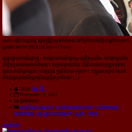
លោក ខៀវ កាញារីទ្ធ រដ្ឋមន្រ្តីក្រសួងព័ត៌មាន នៅថ្ងៃទី២១ខែវិច្ឆិកាឆ្នាំ២០១៣។
(រូបថត MONOROOM.info/ O.Vary)
ផ្សព្វផ្សាយពាណិជ្ជកម្ម
- ការផ្សាយពាណិជ្ជកម្ម«គ្រឿងស្រវឹង» ជាផ្នែកមួយនៃ
សិទ្ធិទទួលបានសារព័ត៌មាន។ ជាមួយគ្នា​នេះដែរ បើសិនជាចង់បញ្ឈប់នូវការ
ផ្សាយពាណិជ្ជកម្មនេះ ទាំងស្រុង ត្រូវតែមាន«ច្បាប់»។ ឥឡូវនេះច្បាប់កំណត់
ពីការ​ផ្សាយពាណិជ្ជកម្មនៃគ្រឿងស្រវឹងនេះ [...]
ដោយ:
អ៊ុម វ៉ារី
November 21, 2013
ប្រធានបទ:
សម្រាំងបច្ចុប្បន្នភាព
,
សម្រាំងជាខេមរភាសា
,
គ្រប់អត្ថបទជា
ខេមរភាសា
,
បច្ចុប្បន្នភាពក្នុងលោក
,
កម្ពុជា
,
សង្គម
អានពិស្ដារ