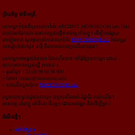
ប្រិយមិត្ត ជាទីមេត្រី,
លោកអ្នកកំពុងពិគ្រោះគេហទំព័រ ARCHIVE.MONOROOM.info ដែល
ជាសំណៅឯកសារ របស់ទស្សនាវដ្ដីមនោរម្យ.អាំងហ្វូ។ ដើម្បីការផ្សាយ
ជាទៀងទាត់ សូមចូលទៅកាន់​គេហទំព័រ
MONOROOM.info
ដែលត្រូវ
បានរៀបចំដាក់ជូន ជាថ្មី និងមានសភាពប្រសើរជាងមុន។
លោកអ្នកអាចផ្ដល់ព័ត៌មាន ដែលកើតមាន នៅជុំវិញលោកអ្នក ដោយ
ទាក់ទងមកទស្សនាវដ្ដី តាមរយៈ៖
» ទូរស័ព្ទ៖ + 33 (0) 98 06 98 909
» មែល៖
contact@monoroom.info
» សារលើហ្វេសប៊ុក៖
MONOROOM.info
រក្សាភាពសម្ងាត់ជូនលោកអ្នក ជាក្រមសីលធម៌-​វិជ្ជាជីវៈ​របស់យើង។
មនោរម្យ.អាំងហ្វូ នៅទីនេះ ជិតអ្នក ដោយសារអ្នក និងដើម្បីអ្នក !
ដំណឹងថ្មីៗ
អានពិស្ដារ