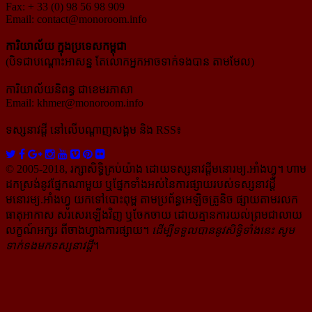
Fax: + 33 (0) 98 56 98 909
Email:
contact@monoroom.info
ការិយាល័យ ក្នុង​ប្រទេស​កម្ពុជា
(បិទជាបណ្ដោះអាសន្ន តែលោកអ្នកអាចទាក់ទងបាន តាមមែល)
ការិយាល័យនិពន្ធ ជាខេមរភាសា
Email:
khmer@monoroom.info
ទស្សនាវដ្ដី​ នៅលើបណ្ដាញសង្គម និង RSS៖
© 2005-2018, រក្សាសិទ្ធិគ្រប់យ៉ាង ដោយទស្សនាវដ្ដី​មនោរម្យ.អាំងហ្វូ។ ហាម​
ដក​ស្រង់​នូវ​ផ្នែក​ណា​មួយ​ ឬ​ផ្នែក​ទាំង​អស់​នៃ​ការ​ផ្សាយ​របស់​ទស្សនាវដ្ដី​​
មនោរម្យ.អាំងហ្វូ យក​ទៅ​​បោះពុម្ព តាម​ប្រព័ន្ធ​អេឡិច​ត្រូនិច ផ្សាយ​តាម​រលក​
ធាតុអាកាស សរសេរ​ឡើង​វិញ ឬ​ចែក​ចាយ​ ដោយ​គ្មាន​ការ​យល់ព្រមជា​លាយ​
លក្ខណ៍​អក្សរ​ ពី​ចាងហ្វាង​ការ​ផ្សាយ​។
ដើម្បី​ទទួល​បាននូវសិទ្ធិ​ទាំងនេះ សូម​
ទាក់​ទង​មក​ទស្សនាវដ្ដី
។