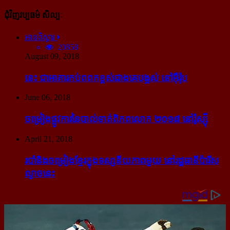
ជុំវិញវប្បធម៌ សិល្បៈ
អានពិស្ដារ
20858
August 09, 2018
នេះ ជា​អាគារ​កប់​ពពក​ខ្ពស់​ជាង​គេ​បង្អស់ នៅ​អ៊ឺរ៉ុប
June 06, 2018
ចម្រៀង​ផ្លូវការ​នៃ​បាល់ទាត់​ពិភពលោក ២០១៨ នៅ​រ៉ូស្ស៊ី
April 21, 2018
របាំ​និង​ចម្រៀង​ខ្មែរ​ក្នុង​ទស្សនីយភាព​មួយ នៅ​រដ្ឋធានី​ប៉ារីស​
ល្ងាច​នេះ