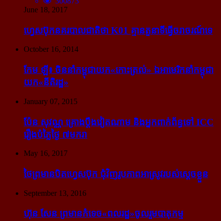
300873
June 18, 2017
ហ្វេសប៊ុក​នគរបាល​ជាតិ​ថា K01 គ្មាន​តួនាទី​ធ្វើ​ចរាចរណ៍​ទេ
October 16, 2014
កែម ឡី៖ ចិន​នាំ​កម្ពុជា​យក​«កោះ​ត្រល់» ឯ​អាមេរិក​នាំ​កម្ពុជា​
យក​«នីតិរដ្ឋ»
January 07, 2015
ប៉ែន សុវណ្ណ គ្រោង​ប្តឹង​វៀតណាម និង​អ្នក​ពាក់​ព័ន្ធ​ទៅ ICC
រឿង​បំភ្លៃ​ថ្ងៃ ៧​មករា
May 16, 2017
ថៃ​ព្រមាន​បិត​ហ្វេសប៊ុក ជុំ​វិញ​រូបភាព​អាស្រូវ​របស់​ស្ដេច​ខ្លួន
September 13, 2016
ហ៊ុន សែន ព្រមាន​កំទេច​«ពលរដ្ឋ»​ចូលរួម​បាតុកម្ម