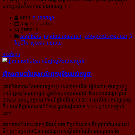
មនុស្សស្ទើរ៩០ភាគរយ មិនអាចរក្សា [...]
ដោយ:
ក. សោភណ្ឌ
August 12, 2015
ប្រធានបទ:
សម្រាំងជីវិត
,
សម្រាំងជាខេមរភាសា
,
គ្រប់អត្ថបទជាខេមរភាសា
,
ជុំ
វិញជីវិត
,
សុខភាព អនាម័យ
អានពិស្ដារ
វៀតណាម​ជា​ដៃ​គូរពាណិជ្ជ​កម្ម​ទី​២​របស់​កម្ពុជា
គ្រាន់តែនៅក្នុង ខែមករាតែមួយ ប្រទេសកុម្មុយនីស វៀតណាម បានផ្លាស់ប្ដូ
ពាណិជ្ជកម្ម ជាមួយកម្ពុជា ក្នុងទឹកប្រាក់​ប្រមាណជា ២៩១លានដុល្លា ច្រើន
ជាងរយៈពេលដូចគ្នានេះ កាលពីឆ្នាំទៅម៉ិញ ៣,៥%។ នេះបើតាមការផ្សាយឲ្យ
ដឹង របស់ទីភ្នាក់ងារសារព័ត៌មាន ផ្លូវការវៀតណាម VNA ក្នុងចុងសប្ដាហ៍
នេះ។
របាយការណ៍នោះ បានឲ្យដឹងទៀតថា ពីក្នុងចំណោម ទឹកប្រាក់ទាំងអស់នោះ
ទឹកប្រាក់ចំនួន២០៥,៦លានដុល្លា បានធ្វើ​ទៅ​លើផលិតផលប្រេងសាំង