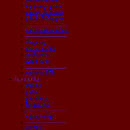
វិទ្យុ ទូរទស្សន៍ រូបភាព
ភាពយន្ដ ផ្ទាំងសំពត់ស
ប្រពៃណី ទំនៀមទម្លាប់
----------------------------
បណ្ដុំអត្ថបទវប្បធម៌សិល្បៈ
----------------------------
ជីវិតប្រចាំថ្ងៃ
សុខភាព អនាម័យ
សោភ័ណភាព
បេះដូង ស្នេហា
----------------------------
បណ្ដុំអត្ថបទពីជីវិត
កីឡា-បច្ចេកវិទ្យា
បាល់ទាត់
ប្រដាល់
ប្រណាំងយាន
កីឡាដទៃទៀត
----------------------------
បណ្ដុំអត្ថបទកីឡា
----------------------------
បច្ចេកវិទ្យា