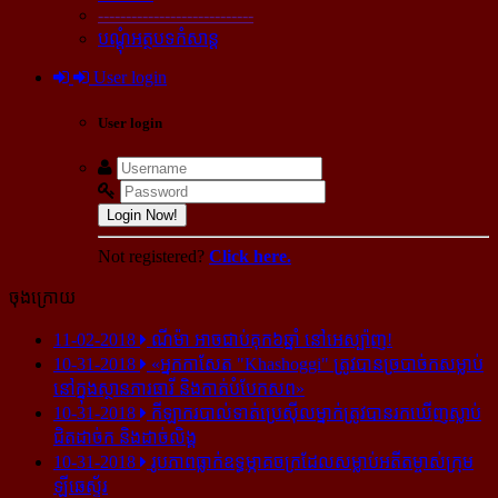
----------------------------
បណ្ដុំអត្ថបទកំសាន្ដ
User login
User login
Login Now!
Not registered?
Click here.
ចុងក្រោយ
11-02-2018
ណីម៉ា អាច​ជាប់​គុក​៦ឆ្នាំ នៅ​អេស្ប៉ាញ!
10-31-2018
«អ្នក​កាសែត "Khashoggi" ត្រូវ​បាន​ច្របាច់ក​សម្លាប់​
នៅ​ក្នុង​ស្ថាន​ភារធារី និង​កាត់​បំបែក​សព»
10-31-2018
កីឡាករ​បាល់ទាត់​ប្រេស៊ីល​ម្នាក់​ត្រូវ​បាន​រក​ឃើញ​ស្លាប់​
ជិត​ដាច់ក និង​ដាច់​លិង្គ
10-31-2018
រូបភាព​ធ្លាក់​ឧទ្ធម្ភាគចក្រ​ដែល​សម្លាប់​អតីត​ម្ចាស់​ក្រុម​
ឡីឆេស្ទ័រ