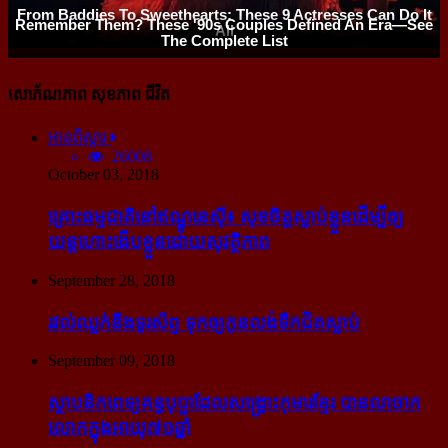
សោភ័ណភាព សុខភាព ជីវិត
អានពិស្ដារ
26008
October 03, 2018
គ្រោះធម្មជាតិនៅឥណ្ឌូនេស៊ី៖ សុខចិត្ត​ស្លាប់​ខ្លួន​ដើម្បី​ឲ្យ​
យន្ដហោះ​ងើប​ខ្លួន​ដោយ​សុវត្ថិភាព
September 28, 2018
រវល់​ឈ្លក់​នឹង​ទូរស័ព្ទ ទុក​ឲ្យ​កូន​លង់​ទឹក​ជិត​ស្លាប់
September 09, 2018
ស្ថាបនិក​ពេទ្យ​គន្ធបុប្ផា​ដែល​សង្គ្រោះ​កុមារ​ខ្មែរ​ បាន​លាចាក​
លោក​ក្នុង​អាយុ​៧១ឆ្នាំ