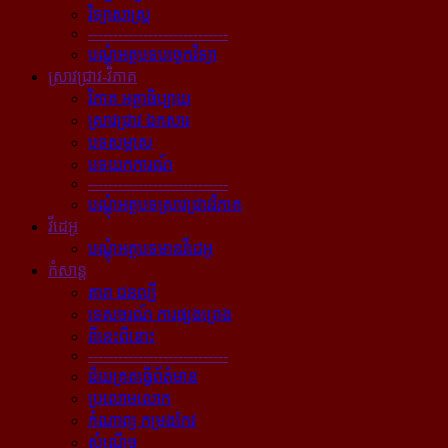
វិទ្យាសាស្ត្រ
----------------------------
បណ្ដុំអត្ថបទបច្ចេកវិទ្យា
ស្រាវជ្រាវ-វិភាគ
វិភាគ អត្ថាធិប្បាយ
ស្រាវជ្រាវ ឯកសារ
បទសម្ភាស
បទយកការណ៍
----------------------------
បណ្ដុំអត្ថបទស្រាវជ្រាវវិភាគ
វីដេអូ
បណ្ដុំអត្ថបទមានវីដេអូ
កំសាន្ដ
តារា ជនល្បី
ទេសចរណ៍ ការផ្សងព្រេង
ពីនេះពីនោះ
----------------------------
ជ័យគ្រតធ្វើព័ត៌មាន
ប្រលោមលោក
កំណាព្យ កម្រងកែវ
សំណើច