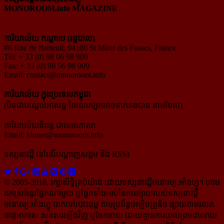
MONOROOM.info MAGAZINE
ការិយាល័យ កណ្ដាល (រដ្ឋបាល)
#6 Rue de Breteuil, 94100 St Maur des Fosses, France
Tél: + 33 (0) 98 06 98 909
Fax: + 33 (0) 98 56 98 909
Email:
contact@monoroom.info
ការិយាល័យ ក្នុង​ប្រទេស​កម្ពុជា
(បិទជាបណ្ដោះអាសន្ន តែលោកអ្នកអាចទាក់ទងបាន តាមមែល)
ការិយាល័យនិពន្ធ ជាខេមរភាសា
Email:
khmer@monoroom.info
ទស្សនាវដ្ដី​ នៅលើបណ្ដាញសង្គម និង RSS៖
© 2005-2018, រក្សាសិទ្ធិគ្រប់យ៉ាង ដោយទស្សនាវដ្ដី​មនោរម្យ.អាំងហ្វូ។ ហាម​
ដក​ស្រង់​នូវ​ផ្នែក​ណា​មួយ​ ឬ​ផ្នែក​ទាំង​អស់​នៃ​ការ​ផ្សាយ​របស់​ទស្សនាវដ្ដី​​
មនោរម្យ.អាំងហ្វូ យក​ទៅ​​បោះពុម្ព តាម​ប្រព័ន្ធ​អេឡិច​ត្រូនិច ផ្សាយ​តាម​រលក​
ធាតុអាកាស សរសេរ​ឡើង​វិញ ឬ​ចែក​ចាយ​ ដោយ​គ្មាន​ការ​យល់ព្រមជា​លាយ​