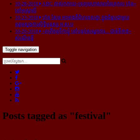
10-28-2018
ABC គាស់​កកាយ​«ទ្រព្យមហាសាល​នៃ​ត្រកូល ហ៊ុន»​
នៅ​អូស្ត្រាលី
10-23-2018
ហ៊ុន សែន អះអាង​ពី​ជំហរ​ខុស​គ្នា ក្នុង​ជំនួប​ជាមួយ​
ឧត្តម​ស្នងការ​សិទ្ធិ​មនុស្ស អ.ស.ប
10-20-2018
«រាត្រីចន្ទទឹកឃ្មុំ នៅបន្ទប់សណ្ឋាគារ... ជាន់ទី៣៥»
សំណើចខ្លី
Toggle navigation
Posts tagged as "festival"