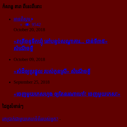
កំសាន្ដ តារា ពីនេះពីនោះ
អានពិស្ដារ
9542
October 20, 2018
«រាត្រីចន្ទទឹកឃ្មុំ នៅបន្ទប់សណ្ឋាគារ... ជាន់ទី៣៥»
សំណើចខ្លី
October 09, 2018
«សំដី​ឲ្យ​ប្រផ្នូល របស់​កូនស្រី» សំណើចខ្លី
September 25, 2018
«ចេញ​មួយ​កេស​ហ្មង ឲ្យ​តែ​នរណា​ហៅ! ចេញ​មួយ​កេស!»
ដៃគូសំខាន់ៗ
រក​​ប្រាក់​​ជា​​មួយ​​គេហទំព័រ​​របស់​​អ្នក?
-