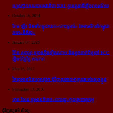
ហ្វេសប៊ុក​នគរបាល​ជាតិ​ថា K01 គ្មាន​តួនាទី​ធ្វើ​ចរាចរណ៍​ទេ
October 16, 2014
កែម ឡី៖ ចិន​នាំ​កម្ពុជា​យក​«កោះ​ត្រល់» ឯ​អាមេរិក​នាំ​កម្ពុជា​
យក​«នីតិរដ្ឋ»
January 07, 2015
ប៉ែន សុវណ្ណ គ្រោង​ប្តឹង​វៀតណាម និង​អ្នក​ពាក់​ព័ន្ធ​ទៅ ICC
រឿង​បំភ្លៃ​ថ្ងៃ ៧​មករា
May 16, 2017
ថៃ​ព្រមាន​បិត​ហ្វេសប៊ុក ជុំ​វិញ​រូបភាព​អាស្រូវ​របស់​ស្ដេច​ខ្លួន
September 13, 2016
ហ៊ុន សែន ព្រមាន​កំទេច​«ពលរដ្ឋ»​ចូលរួម​បាតុកម្ម
ជុំវិញវប្បធម៌ សិល្បៈ