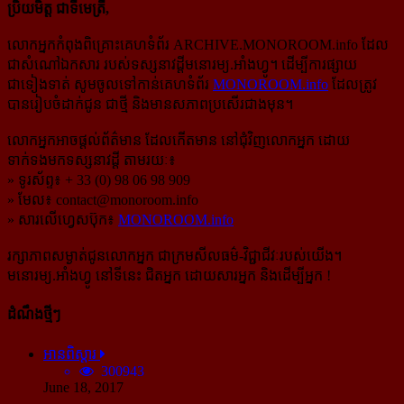
ប្រិយមិត្ត ជាទីមេត្រី,
លោកអ្នកកំពុងពិគ្រោះគេហទំព័រ ARCHIVE.MONOROOM.info ដែល
ជាសំណៅឯកសារ របស់ទស្សនាវដ្ដីមនោរម្យ.អាំងហ្វូ។ ដើម្បីការផ្សាយ
ជាទៀងទាត់ សូមចូលទៅកាន់​គេហទំព័រ
MONOROOM.info
ដែលត្រូវ
បានរៀបចំដាក់ជូន ជាថ្មី និងមានសភាពប្រសើរជាងមុន។
លោកអ្នកអាចផ្ដល់ព័ត៌មាន ដែលកើតមាន នៅជុំវិញលោកអ្នក ដោយ
ទាក់ទងមកទស្សនាវដ្ដី តាមរយៈ៖
» ទូរស័ព្ទ៖ + 33 (0) 98 06 98 909
» មែល៖
contact@monoroom.info
» សារលើហ្វេសប៊ុក៖
MONOROOM.info
រក្សាភាពសម្ងាត់ជូនលោកអ្នក ជាក្រមសីលធម៌-​វិជ្ជាជីវៈ​របស់យើង។
មនោរម្យ.អាំងហ្វូ នៅទីនេះ ជិតអ្នក ដោយសារអ្នក និងដើម្បីអ្នក !
ដំណឹងថ្មីៗ
អានពិស្ដារ
300943
June 18, 2017