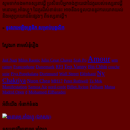
សូម​ទាក់ទង​មក​ទស្សនាវដ្ដី ប្រសិន​បើ​អ្នក​ចង់​ក្លាយ​ជា​ដៃគូរ​របស់​ទស្សនាវដ្ដី​
មនោរម្យ.អាំងហ្វូ។ ដៃ​គូរ​ដ៏​សំខាន់​នេះ អាច​នឹង​ទទួល​បាន​នូវ​ការ​យោគយល់
និង​អត្ថ​ប្រយោជន៍​ផ្សេងៗ ពីទស្សនាវដ្ដី។
»
ទូរសាអេឡិចត្រូនិក សម្រាប់បុគ្គលិក
ស្វែងរក តាមសំនុំរឿង
Amour
Juif Nazi
Milos Raonic
Julio Cesar Chavez
Srah Po
sem
Tep Vanny
RFI
Bin Chhin
rainsy
Francophone
Danemark
couche
Ny
soie
Piya Pongkulapa
Dortmund
Wall Street
Eléphant
Chakriya
Nuon Chea
MH17
Peter Rothwell
Ta Mok
Manifestation
Samoa Air
nord-corée
Billet Avion
Fulham
Mutua
Madrid Open
d
Mohamed ElBaradei
អំពីយើង /ទំនាក់ទំនង
ទស្សនាវដ្ដីមនោរម្យ.អាំងហ្វូ