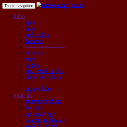
Toggle navigation
ដំណឹង
កម្ពុជា
បារាំង
អាស៊ី-ប៉ាស៊ីភិក
ពិភពលោក
----------------------------
នយោបាយ
សង្គម
សេដ្ឋកិច្ច
គ្រោះ យុត្តិធម៌ បទល្មើស
បរិស្ថាន ផែនដី ព្រំដែន
----------------------------
បណ្ដុំគ្រប់ដំណឹង
វប្បធម៌-ជីវិត
ស្ថាបត្យកម្ម រៀបចំនគរ
គំនូរ ចម្លាក់
ភ្លេង ចម្រៀង ស្មូត្រ
របាំ ល្ខោន ទស្សនីយភាព
អក្សសិល្ប៍ សៀវភៅ