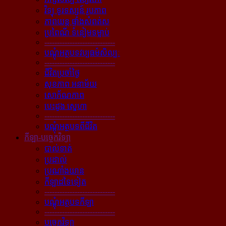
វិទ្យុ ទូរទស្សន៍ រូបភាព
ភាពយន្ដ ផ្ទាំងសំពត់ស
ប្រពៃណី ទំនៀមទម្លាប់
----------------------------
បណ្ដុំអត្ថបទវប្បធម៌សិល្បៈ
----------------------------
ជីវិតប្រចាំថ្ងៃ
សុខភាព អនាម័យ
សោភ័ណភាព
បេះដូង ស្នេហា
----------------------------
បណ្ដុំអត្ថបទពីជីវិត
កីឡា-បច្ចេកវិទ្យា
បាល់ទាត់
ប្រដាល់
ប្រណាំងយាន
កីឡាដទៃទៀត
----------------------------
បណ្ដុំអត្ថបទកីឡា
----------------------------
បច្ចេកវិទ្យា