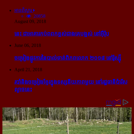
អានពិស្ដារ
20858
August 09, 2018
នេះ ជា​អាគារ​កប់​ពពក​ខ្ពស់​ជាង​គេ​បង្អស់ នៅ​អ៊ឺរ៉ុប
June 06, 2018
ចម្រៀង​ផ្លូវការ​នៃ​បាល់ទាត់​ពិភពលោក ២០១៨ នៅ​រ៉ូស្ស៊ី
April 21, 2018
របាំ​និង​ចម្រៀង​ខ្មែរ​ក្នុង​ទស្សនីយភាព​មួយ នៅ​រដ្ឋធានី​ប៉ារីស​
ល្ងាច​នេះ