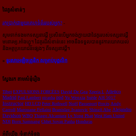
ដៃគូសំខាន់ៗ
រក​​ប្រាក់​​ជា​​មួយ​​គេហទំព័រ​​របស់​​អ្នក?
-
សូម​ទាក់ទង​មក​ទស្សនាវដ្ដី ប្រសិន​បើ​អ្នក​ចង់​ក្លាយ​ជា​ដៃគូរ​របស់​ទស្សនាវដ្ដី​
មនោរម្យ.អាំងហ្វូ។ ដៃ​គូរ​ដ៏​សំខាន់​នេះ អាច​នឹង​ទទួល​បាន​នូវ​ការ​យោគយល់
និង​អត្ថ​ប្រយោជន៍​ផ្សេងៗ ពីទស្សនាវដ្ដី។
»
ទូរសាអេឡិចត្រូនិក សម្រាប់បុគ្គលិក
ស្វែងរក តាមសំនុំរឿង
Atletico
Tibet
EXPULSIONS FORCÉES
David De Gea
Xperia L
Madrid
ppd
Paul Lambert
piranha
Yu Wenxia
Suède
AH 5017
Instructor
Noël
Passeport
HD LCD
Peter Rothwell
Procès
Andy
Alejandro
Carroll
Marouane Fellaini
Branislav Ivanovic
Shinzō Abe
Davidson
Ly Yong Phat
WBO
Thiago Alcantara
West Ham United
NDI
Born Samnang
Chhet Sovan Panha
Honduras
អំពីយើង /ទំនាក់ទំនង