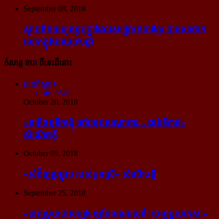
September 09, 2018
ស្ថាបនិក​ពេទ្យ​គន្ធបុប្ផា​ដែល​សង្គ្រោះ​កុមារ​ខ្មែរ​ បាន​លាចាក​
លោក​ក្នុង​អាយុ​៧១ឆ្នាំ
កំសាន្ដ តារា ពីនេះពីនោះ
អានពិស្ដារ
9543
October 20, 2018
«រាត្រីចន្ទទឹកឃ្មុំ នៅបន្ទប់សណ្ឋាគារ... ជាន់ទី៣៥»
សំណើចខ្លី
October 09, 2018
«សំដី​ឲ្យ​ប្រផ្នូល របស់​កូនស្រី» សំណើចខ្លី
September 25, 2018
«ចេញ​មួយ​កេស​ហ្មង ឲ្យ​តែ​នរណា​ហៅ! ចេញ​មួយ​កេស!»