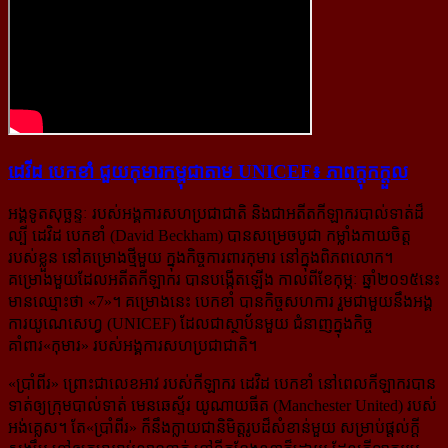
ដេវីដ បេកខាំ ជួយ​កុមារ​កម្ពុជា​តាម UNICEF៖ ភាព​ក្ដុក​ក្ដួល
អង្គទូតសុច្ឆន្ទៈ របស់អង្គការសហប្រជាជាតិ និងជាអតីតកីឡាករ​បាល់ទាត់ដ៏
ល្បី ដេវិដ បេកខាំ (David Beck­ham) បានសម្រេចបូជា កម្លាំងកាយចិត្ត
របស់ខ្លួន នៅគម្រោងថ្មីមួយ ក្នុងកិច្ចការពារកុមារ នៅក្នុង​ពិភពលោក។
គម្រោងមួយដែលអតីតកីឡាករ បានបង្កើតឡើង កាលពីខែកុម្ភៈ ឆ្នាំ២០១៥នេះ
មានឈ្មោះថា «7»។ គម្រោង​នេះ បេកខាំ បានកិច្ចសហការ រួមជាមួយនឹងអង្គ
ការយូណេសេហ្វ (UNICEF) ដែលជាស្ថាប័នមួយ ជំនាញ​ក្នុង​កិច្ច
គាំពារ«កុមារ» របស់អង្គការសហប្រជាជាតិ។
«ប្រាំពីរ» ព្រោះជាលេខអាវ របស់កីឡាករ ដេវិដ បេកខាំ នៅពេលកីឡាករបាន
ទាត់ឲ្យក្រុមបាល់ទាត់ មេនឆេស្ទ័រ យូណាយធីត (Manches­ter United) របស់
អង់គ្លេស។ តែ«ប្រាំពីរ» ក៏នឹងក្លាយជានិមិត្តរូបដ៏សំខាន់មួយ សម្រាប់​ផ្ដល់ក្ដី