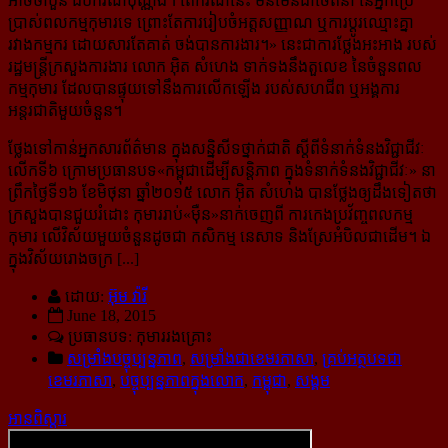
អាចថាបួន ដប់ករណីប៉ុណ្ណឹង។ តែ​ករណីនេះ មិនមែនជាចេតនា នៃអ្នកប្រើ
ប្រាស់ពលកម្មកុមារទេ ព្រោះតែការរៀបចំអត្តសញ្ញាណ ឬការប្តូរ​ឈ្មោះ​គ្នា
រវាងកម្មករ ដោយសារតែគាត់ ចង់បានការងារ។
» នេះជាការថ្លែងអះអាង របស់
រដ្ឋមន្រ្តី​ក្រសួង​ការងារ លោក អ៊ិត សំហេង ទាក់ទងនឹងតួលេខ នៃចំនួនពល
កម្មកុមារ ដែលបានផ្ទុយទៅនឹងការលើកឡើង របស់សហជីព ឬអង្គការ
អន្តរជាតិមួយចំនួន។
ថ្លែងទៅកាន់អ្នកសារព័ត៌មាន ក្នុងសន្និសីទថ្នាក់ជាតិ ស្តីពីទំនាក់ទំនងវិជ្ជាជីវៈ
លើកទី៦ ក្រោម​ប្រធាន​បទ​«កម្ពុជា​ដើម្បីសន្តិភាព ក្នុងទំនាក់ទំនងវិជ្ជាជីវៈ» នា
ព្រឹកថ្ងៃទី១៦ ខែមិថុនា ឆ្នាំ២០១៥ លោក អ៊ិត សំហេង បាន​ថ្លែង​ឲ្យដឹងទៀតថា
ក្រសួងបានជួយរំដោះ កុមាររាប់«ម៉ឺន»នាក់ចេញពី ការកេងប្រវ័ញ្ចពលកម្ម
កុមារ លើ​វិស័យ​មួយចំនួនដូចជា កសិកម្ម នេសាទ និងស្រែអំបិលជាដើម។ ឯ
ក្នុងវិស័យរោងចក្រ [...]
ដោយ:
អ៊ុម វ៉ារី
June 18, 2015
ប្រធានបទ: កុមាររងគ្រោះ
សម្រាំងបច្ចុប្បន្នភាព
,
សម្រាំងជាខេមរភាសា
,
គ្រប់អត្ថបទជា
ខេមរភាសា
,
បច្ចុប្បន្នភាពក្នុងលោក
,
កម្ពុជា
,
សង្គម
អានពិស្ដារ