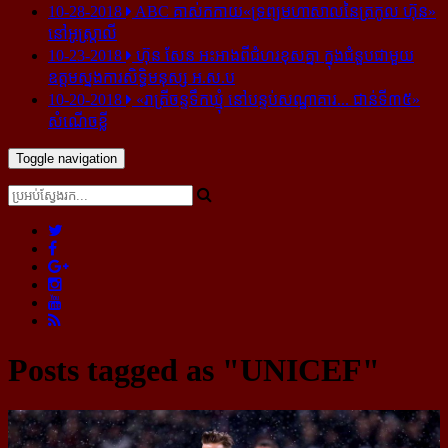
10-28-2018
ABC គាស់​កកាយ​«ទ្រព្យមហាសាល​នៃ​ត្រកូល ហ៊ុន»​
នៅ​អូស្ត្រាលី
10-23-2018
ហ៊ុន សែន អះអាង​ពី​ជំហរ​ខុស​គ្នា ក្នុង​ជំនួប​ជាមួយ​
ឧត្តម​ស្នងការ​សិទ្ធិ​មនុស្ស អ.ស.ប
10-20-2018
«រាត្រីចន្ទទឹកឃ្មុំ នៅបន្ទប់សណ្ឋាគារ... ជាន់ទី៣៥»
សំណើចខ្លី
Toggle navigation
Posts tagged as "UNICEF"