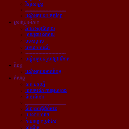
វិទ្យាសាស្ត្រ
----------------------------
បណ្ដុំអត្ថបទបច្ចេកវិទ្យា
ស្រាវជ្រាវ-វិភាគ
វិភាគ អត្ថាធិប្បាយ
ស្រាវជ្រាវ ឯកសារ
បទសម្ភាស
បទយកការណ៍
----------------------------
បណ្ដុំអត្ថបទស្រាវជ្រាវវិភាគ
វីដេអូ
បណ្ដុំអត្ថបទមានវីដេអូ
កំសាន្ដ
តារា ជនល្បី
ទេសចរណ៍ ការផ្សងព្រេង
ពីនេះពីនោះ
----------------------------
ជ័យគ្រតធ្វើព័ត៌មាន
ប្រលោមលោក
កំណាព្យ កម្រងកែវ
សំណើច