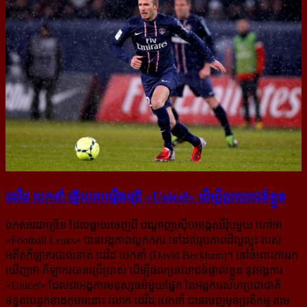
ដេវីដ បេកខាំ ឆ្លើយ​តប​រឿង​ប្រើ «Unicef» ដើម្បី​ប្រយោជន៍​ខ្លួន
ឯកសារជាច្រើន ដែលធ្លាយចេញពី បណ្ដាញស៊ើបអង្កេតអ៊ឺរ៉ុបមួយ ហៅថា
«Football Leaks» បាន​បង្ក​ភាព​ល្អក់​កករ ទៅដល់​រូបភាព​ដ៏ល្អល្អះ របស់
អតីតកីឡាករបាល់ទាត់ ដេវិដ បេកខាំ (David Beckham)។ នៅ​ចំពោះការរក
ឃើញថា កីឡាករបានប្រើប្រាស់ ដើម្បីផលប្រយោជន៍ផ្ទាល់ខ្លួន នូវអង្គការ
«Unicef» ដែល​ជា​អង្គការមនុស្ស​ធម៌​មួយ​ផ្នែក នៃអង្គការសហប្រជាជាតិ
ទទួលបន្ទុកខាងកុមារនោះ លោក ដេវីដ បេកខាំ បាន​ចេញ​មុខ​ប្រតិកម្ម តាម​