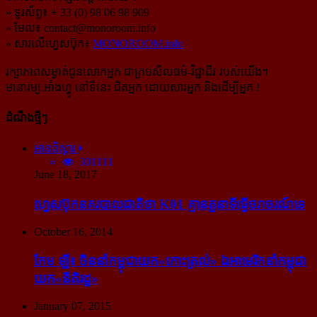
» ទូរស័ព្ទ៖ + 33 (0) 98 06 98 909
» មែល៖
contact@monoroom.info
» សារលើហ្វេសប៊ុក៖
MONOROOM.info
រក្សាភាពសម្ងាត់ជូនលោកអ្នក ជាក្រមសីលធម៌-​វិជ្ជាជីវៈ​របស់យើង។
មនោរម្យ.អាំងហ្វូ នៅទីនេះ ជិតអ្នក ដោយសារអ្នក និងដើម្បីអ្នក !
ដំណឹងថ្មីៗ
អានពិស្ដារ
301111
June 18, 2017
ហ្វេសប៊ុក​នគរបាល​ជាតិ​ថា K01 គ្មាន​តួនាទី​ធ្វើ​ចរាចរណ៍​ទេ
October 16, 2014
កែម ឡី៖ ចិន​នាំ​កម្ពុជា​យក​«កោះ​ត្រល់» ឯ​អាមេរិក​នាំ​កម្ពុជា​
យក​«នីតិរដ្ឋ»
January 07, 2015