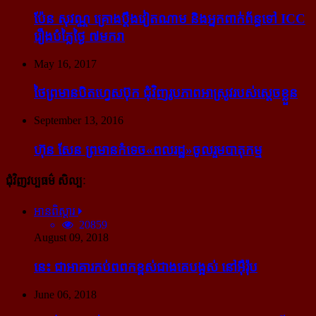
ប៉ែន សុវណ្ណ គ្រោង​ប្តឹង​វៀតណាម និង​អ្នក​ពាក់​ព័ន្ធ​ទៅ ICC
រឿង​បំភ្លៃ​ថ្ងៃ ៧​មករា
May 16, 2017
ថៃ​ព្រមាន​បិត​ហ្វេសប៊ុក ជុំ​វិញ​រូបភាព​អាស្រូវ​របស់​ស្ដេច​ខ្លួន
September 13, 2016
ហ៊ុន សែន ព្រមាន​កំទេច​«ពលរដ្ឋ»​ចូលរួម​បាតុកម្ម
ជុំវិញវប្បធម៌ សិល្បៈ
អានពិស្ដារ
20859
August 09, 2018
នេះ ជា​អាគារ​កប់​ពពក​ខ្ពស់​ជាង​គេ​បង្អស់ នៅ​អ៊ឺរ៉ុប
June 06, 2018