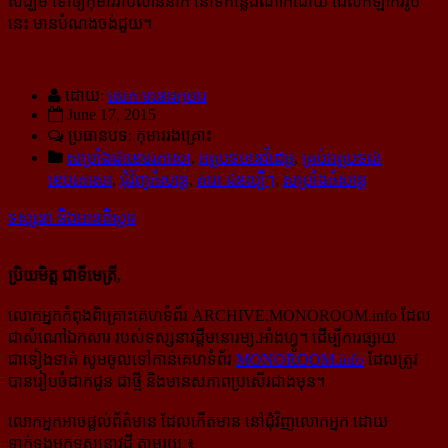
សង្ឃឹម ទៅឲ្យកុមាររាប់លាននាក់ នៅទីកន្លែងណាក៏ដោយ ដែលកីឡាកររូប
នេះ មាន​បំណង​ចង់​ជួយ។
ដោយ:
សេក មនោរកុមារ
June 17, 2015
ប្រធានបទ: កុមាររងគ្រោះ
សម្រាំងជាខេមរភាសា
,
អត្ថបទមានវីដេអូ
,
គ្រប់អត្ថបទជា
ខេមរភាសា
,
ជុំវិញកំសាន្ដ
,
តារា ជនល្បីៗ
,
សម្រាំងកំសាន្ដ
ទស្សនា និងអានពិស្ដារ
ប្រិយមិត្ត ជាទីមេត្រី,
លោកអ្នកកំពុងពិគ្រោះគេហទំព័រ ARCHIVE.MONOROOM.info ដែល
ជាសំណៅឯកសារ របស់ទស្សនាវដ្ដីមនោរម្យ.អាំងហ្វូ។ ដើម្បីការផ្សាយ
ជាទៀងទាត់ សូមចូលទៅកាន់​គេហទំព័រ
MONOROOM.info
ដែលត្រូវ
បានរៀបចំដាក់ជូន ជាថ្មី និងមានសភាពប្រសើរជាងមុន។
លោកអ្នកអាចផ្ដល់ព័ត៌មាន ដែលកើតមាន នៅជុំវិញលោកអ្នក ដោយ
ទាក់ទងមកទស្សនាវដ្ដី តាមរយៈ៖