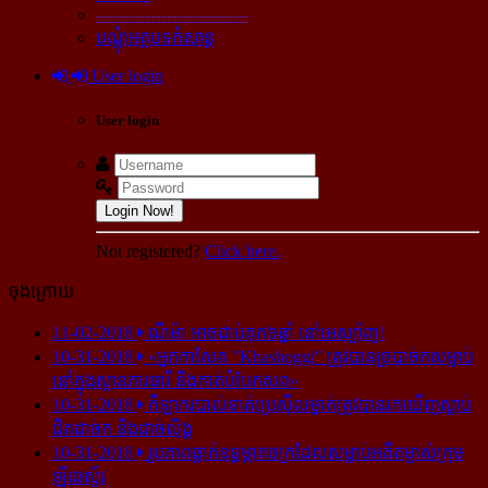
----------------------------
បណ្ដុំអត្ថបទកំសាន្ដ
User login
User login
Login Now!
Not registered?
Click here.
ចុងក្រោយ
11-02-2018
ណីម៉ា អាច​ជាប់​គុក​៦ឆ្នាំ នៅ​អេស្ប៉ាញ!
10-31-2018
«អ្នក​កាសែត "Khashoggi" ត្រូវ​បាន​ច្របាច់ក​សម្លាប់​
នៅ​ក្នុង​ស្ថាន​ភារធារី និង​កាត់​បំបែក​សព»
10-31-2018
កីឡាករ​បាល់ទាត់​ប្រេស៊ីល​ម្នាក់​ត្រូវ​បាន​រក​ឃើញ​ស្លាប់​
ជិត​ដាច់ក និង​ដាច់​លិង្គ
10-31-2018
រូបភាព​ធ្លាក់​ឧទ្ធម្ភាគចក្រ​ដែល​សម្លាប់​អតីត​ម្ចាស់​ក្រុម​
ឡីឆេស្ទ័រ