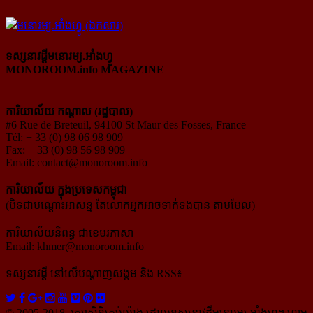
ទស្សនាវដ្ដីមនោរម្យ.អាំងហ្វូ
MONOROOM.info MAGAZINE
ការិយាល័យ កណ្ដាល (រដ្ឋបាល)
#6 Rue de Breteuil, 94100 St Maur des Fosses, France
Tél: + 33 (0) 98 06 98 909
Fax: + 33 (0) 98 56 98 909
Email:
contact@monoroom.info
ការិយាល័យ ក្នុង​ប្រទេស​កម្ពុជា
(បិទជាបណ្ដោះអាសន្ន តែលោកអ្នកអាចទាក់ទងបាន តាមមែល)
ការិយាល័យនិពន្ធ ជាខេមរភាសា
Email:
khmer@monoroom.info
ទស្សនាវដ្ដី​ នៅលើបណ្ដាញសង្គម និង RSS៖
© 2005-2018, រក្សាសិទ្ធិគ្រប់យ៉ាង ដោយទស្សនាវដ្ដី​មនោរម្យ.អាំងហ្វូ។ ហាម​