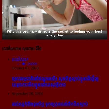
សោភ័ណភាព សុខភាព ជីវិត
អានពិស្ដារ
26008
October 03, 2018
គ្រោះធម្មជាតិនៅឥណ្ឌូនេស៊ី៖ សុខចិត្ត​ស្លាប់​ខ្លួន​ដើម្បី​ឲ្យ​
យន្ដហោះ​ងើប​ខ្លួន​ដោយ​សុវត្ថិភាព
September 28, 2018
រវល់​ឈ្លក់​នឹង​ទូរស័ព្ទ ទុក​ឲ្យ​កូន​លង់​ទឹក​ជិត​ស្លាប់