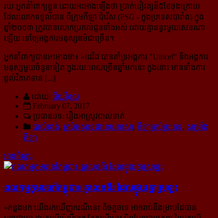
រយៈ​អ្នកនាំពាក្យខ្លួន ដោយអះអាង​ឡើងថា ប្រាក់បៀវត្សន៍​៥ខែ​ចុង​ក្រោយ
ដែល​លោក​ទទួល​បាន ពី​ក្រុម​កីឡា ប៉ារីស (PSG - ក្នុងប្រទេសបារាំង) ក្នុង​
ឆ្នាំ២០១៣ ត្រូវបាន​លោកប្រគល់​ជូន​ទាំងអស់ ដោយគ្មានខ្វះ​មួយ​សេន​ណា​
ឡើយ ទៅឲ្យអង្គការ​មនុស្សធម៌​ជាច្រើន។
អ្នកនាំពាក្យបានអះអាងថា៖ «
ដេវិដ បានគាំទ្រ​អង្គការ "Unicef" និងអង្គការ​
មនុស្ស​មួយ​ចំនួន​ទៀត ក្នុង​រយៈ​ពេល​ច្រើន​ឆ្នាំ​មក​នេះ ក្នុងនោះ មានទាំងការ
ផ្ដល់​វិភាគទាន [...]
ដោយ:
ជ័យវិបុល
February 07, 2017
ប្រធានបទ: រឿងអាស្រូវបាល់ទាត់
បាល់ទាត់
,
គ្រប់អត្ថបទជាខេមរភាសា
,
កីឡាគ្រប់ប្រភេទ
,
សម្រាំង
កីឡា
អានពិស្ដារ
ពលកម្ម​កុមារ​នៅ​កម្ពុជា៖ តួ​លេខ​ពីរ ដែល​ផ្ទុយ​គ្នា​ស្រឡះ
«
កន្លងមក យើងរកឃើញករណីនេះ តិចតួចទេ អាចរាប់នឹងម្រាបដៃបាន