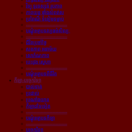
វិទ្យុ ទូរទស្សន៍ រូបភាព
ភាពយន្ដ ផ្ទាំងសំពត់ស
ប្រពៃណី ទំនៀមទម្លាប់
----------------------------
បណ្ដុំអត្ថបទវប្បធម៌សិល្បៈ
----------------------------
ជីវិតប្រចាំថ្ងៃ
សុខភាព អនាម័យ
សោភ័ណភាព
បេះដូង ស្នេហា
----------------------------
បណ្ដុំអត្ថបទពីជីវិត
កីឡា-បច្ចេកវិទ្យា
បាល់ទាត់
ប្រដាល់
ប្រណាំងយាន
កីឡាដទៃទៀត
----------------------------
បណ្ដុំអត្ថបទកីឡា
----------------------------
បច្ចេកវិទ្យា