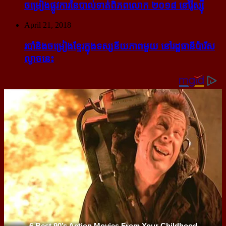
ចម្រៀង​ផ្លូវការ​នៃ​បាល់ទាត់​ពិភពលោក ២០១៨ នៅ​រ៉ូស្ស៊ី
April 21, 2018
របាំ​និង​ចម្រៀង​ខ្មែរ​ក្នុង​ទស្សនីយភាព​មួយ នៅ​រដ្ឋធានី​ប៉ារីស​
ល្ងាច​នេះ