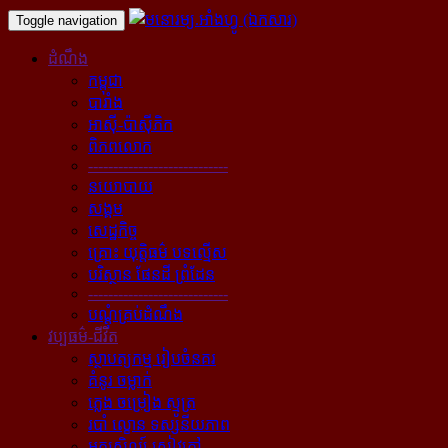
Toggle navigation
ដំណឹង
កម្ពុជា
បារាំង
អាស៊ី-ប៉ាស៊ីភិក
ពិភពលោក
----------------------------
នយោបាយ
សង្គម
សេដ្ឋកិច្ច
គ្រោះ យុត្តិធម៌ បទល្មើស
បរិស្ថាន ផែនដី ព្រំដែន
----------------------------
បណ្ដុំគ្រប់ដំណឹង
វប្បធម៌-ជីវិត
ស្ថាបត្យកម្ម រៀបចំនគរ
គំនូរ ចម្លាក់
ភ្លេង ចម្រៀង ស្មូត្រ
របាំ ល្ខោន ទស្សនីយភាព
អក្សសិល្ប៍ សៀវភៅ