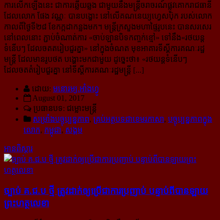
ការលើកឡើងនេះ ជាការឆ្លើយឆ្លង ជាមួយនឹងមន្ត្រីចរាចរណ៍ផ្លូវគោករាជធានី
ដែលលោក ផែង វណ្ណៈ បានបង្ហោះ នៅលើគណនេយ្យហ្វេសប៊ុក របស់លោក
កាលពីថ្ងៃទី២៨ ខែកក្កដាកន្លងមក។ មន្ត្រីក្រសួងមហាផ្ទៃរូបនេះ បានសរសេរ
នៅពេលនោះ ភ្ជាប់ចំណាត់ការ «ចាប់ឡានបិទកញ្ចក់ខ្មៅ» ទៅនឹង«រថយន្ដ
ទំនើបៗ ដែលចតតរៀបជួរគ្នា»​ នៅក្នុងចំណត មុខអាគារទីស្ដីការគណៈរដ្ឋ
មន្ត្រី ដែលមានរូបថត បង្ហោះមកជាមួយ ដូច្នេះថា៖ «
រថយន្តទំនើបៗ
ដែលចតតំរៀបជួរគ្នា នៅទីស្ដីការគណៈរដ្ឋមន្ត្រី [...]
ដោយ:
មនោរម្យ.អាំងហ្វូ
August 01, 2017
ប្រធានបទ: ជម្លោះមន្ត្រី
សម្រាំងបច្ចុប្បន្នភាព
,
គ្រប់អត្ថបទជាខេមរភាសា
,
បច្ចុប្បន្នភាពក្នុង
លោក
,
កម្ពុជា
,
សង្គម
អានពិស្ដារ
ច្បាប់ គ.ជ.ប ថ្មី ត្រូវ​ដាក់​ឲ្យ​ប្រើ​ជា​ការ​ប្រញាប់ បន្ទាប់​ពី​បាន​ឡាយ​
ព្រះ​ហត្ថលេខា