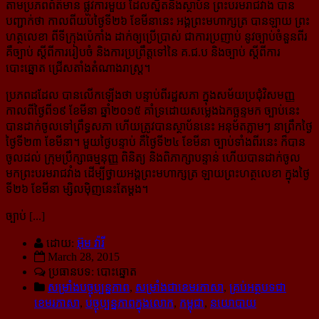
តាមប្រភពព័ត៌មាន ផ្លូវការមួយ ដែលស្និតនឹងស្ថាប័ន ព្រះបរមរាជវាង បាន
បញ្ជាក់ថា កាលពីយប់ថ្ងៃទី២៦ ខែមីនានេះ អង្គព្រះមហាក្សត្រ បានឡាយ ព្រះ
ហត្ថលេខា ពីទីក្រុងប៉េកាំង ដាក់ឲ្យប្រើប្រាស់ ជាការប្រញាប់ នូវច្បាប់ចំនួនពីរ
គឺ​ច្បាប់ ស្តីពីការរៀបចំ និងការប្រព្រឹត្តទៅនៃ គ.ជ.ប និងច្បាប់ ស្តីពីការ
បោះឆ្នោត ជ្រើសតាំងតំណាងរាស្ត្រ។
ប្រភពដដែល បានលើកឡើងថា បន្ទាប់ពីរដ្ឋសភា ក្នុងសម័យប្រជុំវិសមញ្ញ
កាលពីថ្ងៃពី១៩ ខែមីនា ឆ្នាំ២០១៥ គាំទ្រ​ដោយ​សម្លេងឯកច្ឆន្ទមក ច្បាប់នេះ
បានដាក់ចូលទៅព្រឹទ្ធសភា ហើយត្រូវបានស្ថាប័ននេះ អនុម័តភ្លាមៗ នាព្រឹកថ្ងៃ
ថ្ងៃ​ទី​២៣ ខែមីនា។ មួយថ្ងៃបន្ទាប់ គឺថ្ងៃទី២៤ ខែមីនា ច្បាប់ទាំងពីរនេះ ក៏បាន
ចូលដល់ ក្រុមប្រឹក្សាធម្មនុញ្ញ ពិនិត្យ និង​ពិភាក្សា​បន្ទាន់ ហើយបានដាក់ចូល
មកព្រះបរមរាជវាំង ដើម្បីថ្វាយអង្គព្រះមហាក្សត្រ ឡាយព្រះហត្ថលេខា ក្នុងថ្ងៃ​
ទី២៦ ខែ​មីនា ម្សិលម៉ិញនេះតែម្តង។
ច្បាប់ [...]
ដោយ:
អ៊ុម វ៉ារី
March 28, 2015
ប្រធានបទ: បោះឆ្នោត
សម្រាំងបច្ចុប្បន្នភាព
,
សម្រាំងជាខេមរភាសា
,
គ្រប់អត្ថបទជា
ខេមរភាសា
,
បច្ចុប្បន្នភាពក្នុងលោក
,
កម្ពុជា
,
នយោបាយ