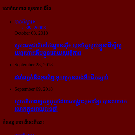
សោភ័ណភាព សុខភាព ជីវិត
អានពិស្ដារ
26008
October 03, 2018
គ្រោះធម្មជាតិនៅឥណ្ឌូនេស៊ី៖ សុខចិត្ត​ស្លាប់​ខ្លួន​ដើម្បី​ឲ្យ​
យន្ដហោះ​ងើប​ខ្លួន​ដោយ​សុវត្ថិភាព
September 28, 2018
រវល់​ឈ្លក់​នឹង​ទូរស័ព្ទ ទុក​ឲ្យ​កូន​លង់​ទឹក​ជិត​ស្លាប់
September 09, 2018
ស្ថាបនិក​ពេទ្យ​គន្ធបុប្ផា​ដែល​សង្គ្រោះ​កុមារ​ខ្មែរ​ បាន​លាចាក​
លោក​ក្នុង​អាយុ​៧១ឆ្នាំ
កំសាន្ដ តារា ពីនេះពីនោះ