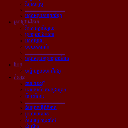
វិទ្យាសាស្ត្រ
----------------------------
បណ្ដុំអត្ថបទបច្ចេកវិទ្យា
ស្រាវជ្រាវ-វិភាគ
វិភាគ អត្ថាធិប្បាយ
ស្រាវជ្រាវ ឯកសារ
បទសម្ភាស
បទយកការណ៍
----------------------------
បណ្ដុំអត្ថបទស្រាវជ្រាវវិភាគ
វីដេអូ
បណ្ដុំអត្ថបទមានវីដេអូ
កំសាន្ដ
តារា ជនល្បី
ទេសចរណ៍ ការផ្សងព្រេង
ពីនេះពីនោះ
----------------------------
ជ័យគ្រតធ្វើព័ត៌មាន
ប្រលោមលោក
កំណាព្យ កម្រងកែវ
សំណើច