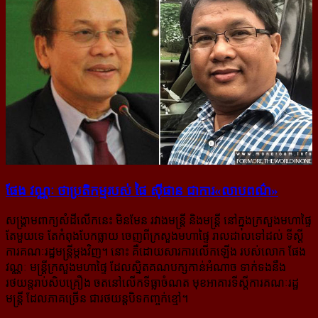
ផែង វណ្ណៈ ថា​ប្រតិកម្ម​របស់ ផៃ ស៊ីផាន ជា​ការ​«លាប​ពណ៌​»
សង្គ្រាមពាក្យសំដីលើកនេះ មិនមែន រវាងមន្ត្រី និងមន្ត្រី នៅក្នុងក្រសួងមហាផ្ទៃ
តែមួយទេ តែកំពុងបែកធ្លាយ ចេញពីក្រសួងមហាផ្ទៃ រាលដាលទៅដល់ ទីស្ដី
ការគណៈរដ្ឋមន្ត្រី​ម្ដង​វិញ។ នោះ គឺដោយសារការលើកឡើង របស់លោក ផែង
វណ្ណៈ មន្ត្រីក្រសួងមហាផ្ទៃ ដែលស្និតគណបក្សកាន់អំណាច ទាក់ទងនឹង
រថយន្ដរាប់សិបគ្រឿង ចតនៅលើកទីធ្លាចំណត មុខអាគារទីស្តីការគណៈរដ្ឋ
មន្ត្រី ដែលភាគច្រើន ជារថយន្ដបិទកញ្ចក់ខ្មៅ។