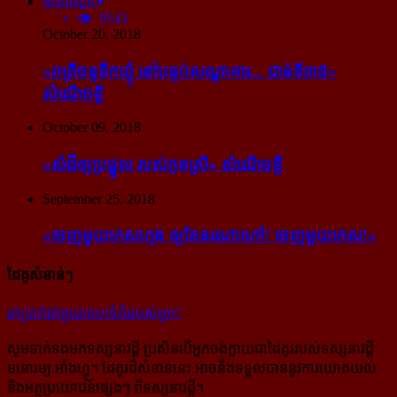
អានពិស្ដារ
9543
October 20, 2018
«រាត្រីចន្ទទឹកឃ្មុំ នៅបន្ទប់សណ្ឋាគារ... ជាន់ទី៣៥»
សំណើចខ្លី
October 09, 2018
«សំដី​ឲ្យ​ប្រផ្នូល របស់​កូនស្រី» សំណើចខ្លី
September 25, 2018
«ចេញ​មួយ​កេស​ហ្មង ឲ្យ​តែ​នរណា​ហៅ! ចេញ​មួយ​កេស!»
ដៃគូសំខាន់ៗ
រក​​ប្រាក់​​ជា​​មួយ​​គេហទំព័រ​​របស់​​អ្នក?
-
សូម​ទាក់ទង​មក​ទស្សនាវដ្ដី ប្រសិន​បើ​អ្នក​ចង់​ក្លាយ​ជា​ដៃគូរ​របស់​ទស្សនាវដ្ដី​
មនោរម្យ.អាំងហ្វូ។ ដៃ​គូរ​ដ៏​សំខាន់​នេះ អាច​នឹង​ទទួល​បាន​នូវ​ការ​យោគយល់
និង​អត្ថ​ប្រយោជន៍​ផ្សេងៗ ពីទស្សនាវដ្ដី។