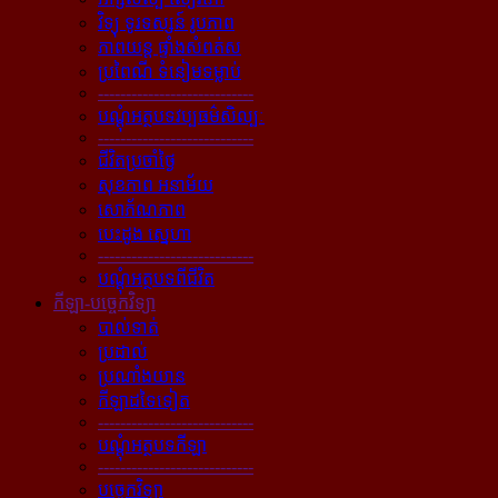
វិទ្យុ ទូរទស្សន៍ រូបភាព
ភាពយន្ដ ផ្ទាំងសំពត់ស
ប្រពៃណី ទំនៀមទម្លាប់
----------------------------
បណ្ដុំអត្ថបទវប្បធម៌សិល្បៈ
----------------------------
ជីវិតប្រចាំថ្ងៃ
សុខភាព អនាម័យ
សោភ័ណភាព
បេះដូង ស្នេហា
----------------------------
បណ្ដុំអត្ថបទពីជីវិត
កីឡា-បច្ចេកវិទ្យា
បាល់ទាត់
ប្រដាល់
ប្រណាំងយាន
កីឡាដទៃទៀត
----------------------------
បណ្ដុំអត្ថបទកីឡា
----------------------------
បច្ចេកវិទ្យា