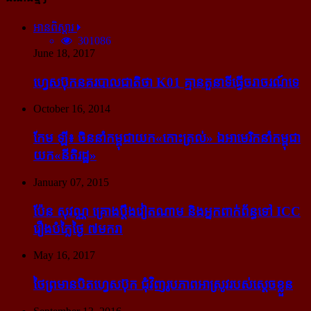
អានពិស្ដារ
301086
June 18, 2017
ហ្វេសប៊ុក​នគរបាល​ជាតិ​ថា K01 គ្មាន​តួនាទី​ធ្វើ​ចរាចរណ៍​ទេ
October 16, 2014
កែម ឡី៖ ចិន​នាំ​កម្ពុជា​យក​«កោះ​ត្រល់» ឯ​អាមេរិក​នាំ​កម្ពុជា​
យក​«នីតិរដ្ឋ»
January 07, 2015
ប៉ែន សុវណ្ណ គ្រោង​ប្តឹង​វៀតណាម និង​អ្នក​ពាក់​ព័ន្ធ​ទៅ ICC
រឿង​បំភ្លៃ​ថ្ងៃ ៧​មករា
May 16, 2017
ថៃ​ព្រមាន​បិត​ហ្វេសប៊ុក ជុំ​វិញ​រូបភាព​អាស្រូវ​របស់​ស្ដេច​ខ្លួន