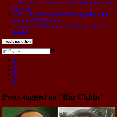
10-28-2018
ABC គាស់​កកាយ​«ទ្រព្យមហាសាល​នៃ​ត្រកូល ហ៊ុន»​
នៅ​អូស្ត្រាលី
10-23-2018
ហ៊ុន សែន អះអាង​ពី​ជំហរ​ខុស​គ្នា ក្នុង​ជំនួប​ជាមួយ​
ឧត្តម​ស្នងការ​សិទ្ធិ​មនុស្ស អ.ស.ប
10-20-2018
«រាត្រីចន្ទទឹកឃ្មុំ នៅបន្ទប់សណ្ឋាគារ... ជាន់ទី៣៥»
សំណើចខ្លី
Toggle navigation
Posts tagged as "Bin Chhin"