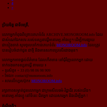
4
»
ប្រិយមិត្ត ជាទីមេត្រី,
លោកអ្នកកំពុងពិគ្រោះគេហទំព័រ ARCHIVE.MONOROOM.info ដែល
ជាសំណៅឯកសារ របស់ទស្សនាវដ្ដីមនោរម្យ.អាំងហ្វូ។ ដើម្បីការផ្សាយ
ជាទៀងទាត់ សូមចូលទៅកាន់​គេហទំព័រ
MONOROOM.info
ដែលត្រូវ
បានរៀបចំដាក់ជូន ជាថ្មី និងមានសភាពប្រសើរជាងមុន។
លោកអ្នកអាចផ្ដល់ព័ត៌មាន ដែលកើតមាន នៅជុំវិញលោកអ្នក ដោយ
ទាក់ទងមកទស្សនាវដ្ដី តាមរយៈ៖
» ទូរស័ព្ទ៖ + 33 (0) 98 06 98 909
» មែល៖
contact@monoroom.info
» សារលើហ្វេសប៊ុក៖
MONOROOM.info
រក្សាភាពសម្ងាត់ជូនលោកអ្នក ជាក្រមសីលធម៌-​វិជ្ជាជីវៈ​របស់យើង។
មនោរម្យ.អាំងហ្វូ នៅទីនេះ ជិតអ្នក ដោយសារអ្នក និងដើម្បីអ្នក !
ដំណឹងថ្មីៗ