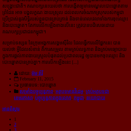
សង្គ្រោះ​ជាតិ។ គណបក្ស​នេះ​យល់​ថា ការ​បង្កើត​ឲ្យ​មាន​មណ្ឌល​បោះ​ឆ្នោត​តាម​
ព្រំដែន អាច បង្ហ​លក្ខណៈ​ងាយ​ស្រួល ដល់​ពលករ​ចំណាក​ស្រុក​របស់​កម្ពុជា
ប្រើ​ប្រាស់​នូវ​សិទ្ធិរបស់​ខ្លួន​បាន​គ្រប់​គ្រាន់ និង​ទាន់​ពេល​វេលា​ទាំងកា​រចុះ​ឈ្មោះ
និង​បោះ​ឆ្នោត។ តែ​ការ​លើក​ឡើង​ខាង​លើ​នេះ ត្រូវ​បាន​បដិសេធ​ដោយ​
គណបក្ស​ប្រជាជន​កម្ពុជា។
សម្រាប់ទស្សនៈនៃក្រុមអង្គការសង្គមស៊ីវិល ដែលធ្វើការលើផ្នែកនេះ បាន
យល់ថា អ្វីដែលសំខាន់ គឹការសម្រួល តាមគ្រប់លទ្ធភាព និងគ្រប់មធ្យោបាយ
ក្នុងការផ្តល់ភាពងាយស្រួលបំផុតដល់ប្រជាពលរដ្ឋ ឲ្យបានមកចុះឈ្មោះ និង
បោះឆ្នោតបានគ្រប់គ្នា។ ការលើកឡើងនេះ [...]
ដោយ:
អ៊ុម វ៉ារី
February 11, 2015
ប្រធានបទ: បោះឆ្នោត
សម្រាំងបច្ចុប្បន្នភាព
,
អត្ថបទមានវីដេអូ
,
គ្រប់អត្ថបទជា
ខេមរភាសា
,
បច្ចុប្បន្នភាពក្នុងលោក
,
កម្ពុជា
,
នយោបាយ
អានពិស្ដារ
1
2
3