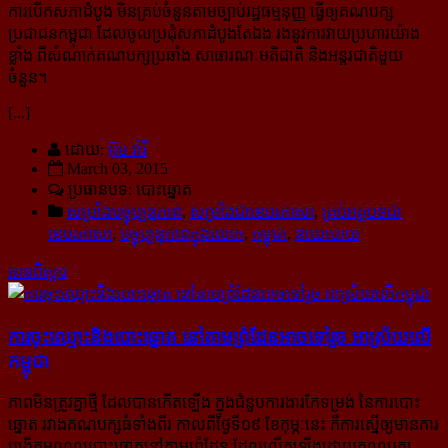
ការបើកសភាដំបូង មិនគ្រប់ចំនួនតាមច្បាប់រដ្ឋធម្មនុញ្ញ ធ្វើឲ្យគណបក្ស
ប្រជាជនកម្ពុជា ដែលចូលប្រជុំសភាដំបូងតែឯង រងនូវការវាយ​ប្រហារ​យ៉ាង
ខ្លាំង ពីសំណាក់គណបក្សប្រឆាំង សាធារណៈមតិជាតិ និងអន្តរជាតិមួយ
ចំនួន។
[...]
ដោយ:
អ៊ុម វ៉ារី
March 03, 2015
ប្រធានបទ: បោះឆ្នោត
សម្រាំងបច្ចុប្បន្នភាព
,
សម្រាំងជាខេមរភាសា
,
គ្រប់អត្ថបទជា
ខេមរភាសា
,
បច្ចុប្បន្នភាពក្នុងលោក
,
កម្ពុជា
,
នយោបាយ
អានពិស្ដារ
ការ​ចុះ​ឈ្មោះ​និង​បោះ​ឆ្នោត នៅ​តាម​ព្រំដែន​អាច​ទៅ​រួច អាស្រ័យ​លើ​
កម្ពុជា
ភាព​មិន​ត្រូវ​គ្នា​ថ្មី ដែល​បាន​កើត​ឡើង​ ក្នុង​ជំនួប​ការងារ​កែ​ទម្រង់ នៃ​ការ​បោះ​
ឆ្នោត រវាង​គណបក្ស​ធំ​ទាំង​ពីរ កាល​​​ពី​ថ្ងៃ​ទី​០៩ ខែ​កុម្ភៈ​​នេះ កឺ​ការ​ស្នើ​ឲ្យ​មាន​ការ​
បង្កើត​មណ្ឌល​បោះ​ឆ្នោត​នៅ​តាម​ព្រំ​ដែន ដែល​លើក​ឡើង​ដោយ​គណបក្ស​