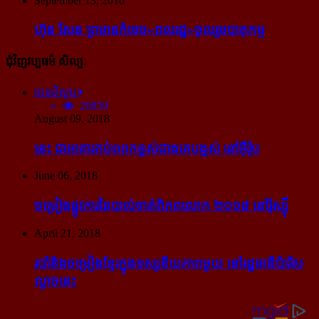
September 13, 2016
ហ៊ុន សែន ព្រមាន​កំទេច​«ពលរដ្ឋ»​ចូលរួម​បាតុកម្ម
ជុំវិញវប្បធម៌ សិល្បៈ
អានពិស្ដារ
20859
August 09, 2018
នេះ ជា​អាគារ​កប់​ពពក​ខ្ពស់​ជាង​គេ​បង្អស់ នៅ​អ៊ឺរ៉ុប
June 06, 2018
ចម្រៀង​ផ្លូវការ​នៃ​បាល់ទាត់​ពិភពលោក ២០១៨ នៅ​រ៉ូស្ស៊ី
April 21, 2018
របាំ​និង​ចម្រៀង​ខ្មែរ​ក្នុង​ទស្សនីយភាព​មួយ នៅ​រដ្ឋធានី​ប៉ារីស​
ល្ងាច​នេះ