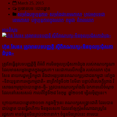
March 25, 2015
ប្រធានបទ: បោះឆ្នោត
សម្រាំងបច្ចុប្បន្នភាព
,
សម្រាំងជាខេមរភាសា
,
គ្រប់អត្ថបទជា
ខេមរភាសា
,
បច្ចុប្បន្នភាពក្នុងលោក
,
កម្ពុជា
,
ពិភពលោក
អានពិស្ដារ
ហ៊ុន សែន៖ ត្រូវ​មាន​បទ​បញ្ញត្តិ ស្ដី​ពី​គណបក្ស​«មិន​ចូល​ប្រជុំ​សភា​
ដំបូង»
ត្រូវតែធ្វើនូវបទបញ្ញត្តិថ្មី ពីអំពី ការមិនចូលប្រជុំសភាដំបូង របស់គណបក្សណា
ដែលមានសម្លេងឆ្នោតក្នុងរដ្ឋសភា។ នេះ​ជាការលើកឡើង របស់លោក ហ៊ុន
សែន នាយករដ្ឋមន្រ្តីកម្ពុជា និងជាអនុប្រធានគណបក្សប្រជាជនកម្ពុជា នៅក្នុង​
«ទិវា​យុទ្ធនាការ​អក្ខរកម្មជាតិ» នាព្រឹកថ្ងៃទី០២ ខែមីនា បន្ទាប់ពីសេចក្ដីព្រាង វិ
សោធនកម្មច្បាប់បោះឆ្នោត«ថ្មី» ត្រូវបាន​គណបក្ស​ទាំងពីរ ឯកភាពលើចំណុច
ដែលនៅសេសសល់ កាលពីថ្ងៃទី២៨ ខែកុម្ភៈ ឆ្នាំ២០១៥ ម្សិលម៉ិញនេះ។
ក្រោយការបោះឆ្នោត២០១៣ កន្លងថ្មីៗនេះ គណបក្សសង្គ្រោះជាតិ ដែលបាន
ជាប់ឆ្នោត បានធ្វើពហិការ មិនចូលសភា ដែលនាំឲ្យកូរ៉ុមតំណាងរាស្រ្តនៃ
រដ្ឋសភា មានចំនួនមិនគ្រប់១២៣នាក់។ ចំនួនមិនគ្រប់នេះ តាមរយៈ