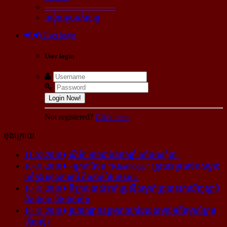
----------------------------
បណ្ដុំអត្ថបទកំសាន្ដ
User login
User login
Login Now!
Not registered?
Click here.
ចុងក្រោយ
11-02-2018
ណីម៉ា អាច​ជាប់​គុក​៦ឆ្នាំ នៅ​អេស្ប៉ាញ!
10-31-2018
«អ្នក​កាសែត "Khashoggi" ត្រូវ​បាន​ច្របាច់ក​សម្លាប់​
នៅ​ក្នុង​ស្ថាន​ភារធារី និង​កាត់​បំបែក​សព»
10-31-2018
កីឡាករ​បាល់ទាត់​ប្រេស៊ីល​ម្នាក់​ត្រូវ​បាន​រក​ឃើញ​ស្លាប់​
ជិត​ដាច់ក និង​ដាច់​លិង្គ
10-31-2018
រូបភាព​ធ្លាក់​ឧទ្ធម្ភាគចក្រ​ដែល​សម្លាប់​អតីត​ម្ចាស់​ក្រុម​
ឡីឆេស្ទ័រ