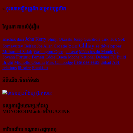
»
ទូរសាអេឡិចត្រូនិក សម្រាប់បុគ្គលិក
ស្វែងរក តាមសំនុំរឿង
John Kerry
anachak dara
Shinji Okazaki
Josep Guardiola
Tuk Tuk
Sok
Son Chhay
se développer
Somavutey
Belfast
Joe Allen
Croatie
Mohamed Salah
Washington Open
pc cassé
Médecins du Monde
Ly
Fortune
Sovann
Femen
Eddie Etaeta
Moche
National Defense FC
Build
Michelle Obama
Fete des eaux
Bright
Miss Cambodge
djihad
AFF
relations
libraire
Frankfurt
អំពីយើង /ទំនាក់ទំនង
ទស្សនាវដ្ដីមនោរម្យ.អាំងហ្វូ
MONOROOM.info MAGAZINE
ការិយាល័យ កណ្ដាល (រដ្ឋបាល)