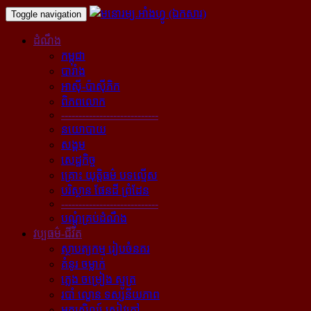
Toggle navigation
ដំណឹង
កម្ពុជា
បារាំង
អាស៊ី-ប៉ាស៊ីភិក
ពិភពលោក
----------------------------
នយោបាយ
សង្គម
សេដ្ឋកិច្ច
គ្រោះ យុត្តិធម៌ បទល្មើស
បរិស្ថាន ផែនដី ព្រំដែន
----------------------------
បណ្ដុំគ្រប់ដំណឹង
វប្បធម៌-ជីវិត
ស្ថាបត្យកម្ម រៀបចំនគរ
គំនូរ ចម្លាក់
ភ្លេង ចម្រៀង ស្មូត្រ
របាំ ល្ខោន ទស្សនីយភាព
អក្សសិល្ប៍ សៀវភៅ