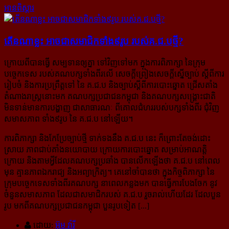
អានពិស្ដារ
តើ​នណា​ខ្លះ អាច​ជា​សមាជិក​ទាំង​៩រូប របស់​គ.ជ.ប​ថ្មី?
ក្រោយពីបានធ្វើ សម្បទានឲ្យគ្នា ទៅវិញទៅមក ក្នុងការពិភាក្សា នៃក្រុម
បច្ចេកទេស របស់គណបក្សទាំងពីរលើ សេចក្តី​ព្រៀងសេចក្តីស្នើច្បាប់ ស្តីពីការ
រៀបចំ និងការប្រព្រឹត្តទៅ នៃ គ.ជ.ប និងច្បាប់ស្តីពីការបោះឆ្នោត ជ្រើសតាំង​
តំណាង​រាស្ត្រ​នោះមក គណបក្សប្រជាជនកម្ពុជា និងគណបក្សសង្គ្រោះជាតិ
មិនទាន់មានការបង្ហាញ ជាសាធារណៈ ពីគោល​ជំហររបស់បក្សទាំងពីរ ជុំវិញ
សមាសភាព ទាំង៩រូប នៃ គ.ជ.ប នៅឡើយ។
ការពិភាក្សា និងកែប្រែច្បាប់ថ្មី ទាក់ទងនឹង គ.ជ.ប នេះ ក៏ព្រោះតែចង់ដោះ
ស្រាយ ភាពជាប់គាំងនយោបាយ ក្រោយការ​បោះឆ្នោត សម្រាប់អាណត្តិ
ក្រោយ និងតាមអ្វីដែលគណបក្សប្រឆាំង បានលើកឡើងថា គ.ជ.ប នៅពេល
មុន គ្មានភាព​ឯករាជ្យ និងអព្យាក្រិត្យ។ គេនៅចាំបានថា ក្នុងកិច្ចពិភាក្សា នៃ
ក្រុមបច្ចេកទេសទាំងពីរគណបក្ស នាពេលកន្លងមក បាន​ធ្វើការបែងចែក នូវ
ចំនួនសមាសភាព ដែលជាសមាជិករបស់ គ.ជ.ប រួចរាល់ហើយដែរ ដែលបួន
រូប មកពីគណបក្ស​ប្រជាជន​កម្ពុជា បួនរូបទៀត [...]
ដោយ:
អ៊ុម វ៉ារី