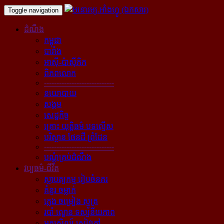
Toggle navigation
ដំណឹង
កម្ពុជា
បារាំង
អាស៊ី-ប៉ាស៊ីភិក
ពិភពលោក
----------------------------
នយោបាយ
សង្គម
សេដ្ឋកិច្ច
គ្រោះ យុត្តិធម៌ បទល្មើស
បរិស្ថាន ផែនដី ព្រំដែន
----------------------------
បណ្ដុំគ្រប់ដំណឹង
វប្បធម៌-ជីវិត
ស្ថាបត្យកម្ម រៀបចំនគរ
គំនូរ ចម្លាក់
ភ្លេង ចម្រៀង ស្មូត្រ
របាំ ល្ខោន ទស្សនីយភាព
អក្សសិល្ប៍ សៀវភៅ