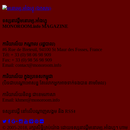
ទស្សនាវដ្ដីមនោរម្យ.អាំងហ្វូ
MONOROOM.info MAGAZINE
ការិយាល័យ កណ្ដាល (រដ្ឋបាល)
#6 Rue de Breteuil, 94100 St Maur des Fosses, France
Tél: + 33 (0) 98 06 98 909
Fax: + 33 (0) 98 56 98 909
Email:
contact@monoroom.info
ការិយាល័យ ក្នុង​ប្រទេស​កម្ពុជា
(បិទជាបណ្ដោះអាសន្ន តែលោកអ្នកអាចទាក់ទងបាន តាមមែល)
ការិយាល័យនិពន្ធ ជាខេមរភាសា
Email:
khmer@monoroom.info
ទស្សនាវដ្ដី​ នៅលើបណ្ដាញសង្គម និង RSS៖
© 2005-2018, រក្សាសិទ្ធិគ្រប់យ៉ាង ដោយទស្សនាវដ្ដី​មនោរម្យ.អាំងហ្វូ។ ហាម​