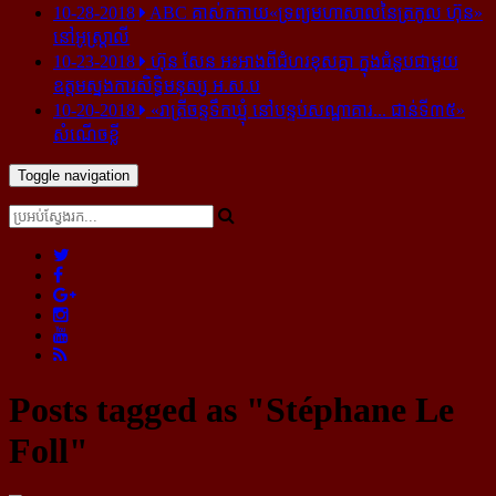
10-28-2018
ABC គាស់​កកាយ​«ទ្រព្យមហាសាល​នៃ​ត្រកូល ហ៊ុន»​
នៅ​អូស្ត្រាលី
10-23-2018
ហ៊ុន សែន អះអាង​ពី​ជំហរ​ខុស​គ្នា ក្នុង​ជំនួប​ជាមួយ​
ឧត្តម​ស្នងការ​សិទ្ធិ​មនុស្ស អ.ស.ប
10-20-2018
«រាត្រីចន្ទទឹកឃ្មុំ នៅបន្ទប់សណ្ឋាគារ... ជាន់ទី៣៥»
សំណើចខ្លី
Toggle navigation
Posts tagged as "Stéphane Le
Foll"