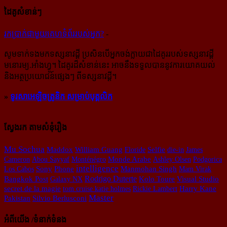
ដៃគូសំខាន់ៗ
រក​​ប្រាក់​​ជា​​មួយ​​គេហទំព័រ​​របស់​​អ្នក?
-
សូម​ទាក់ទង​មក​ទស្សនាវដ្ដី ប្រសិន​បើ​អ្នក​ចង់​ក្លាយ​ជា​ដៃគូរ​របស់​ទស្សនាវដ្ដី​
មនោរម្យ.អាំងហ្វូ។ ដៃ​គូរ​ដ៏​សំខាន់​នេះ អាច​នឹង​ទទួល​បាន​នូវ​ការ​យោគយល់
និង​អត្ថ​ប្រយោជន៍​ផ្សេងៗ ពីទស្សនាវដ្ដី។
»
ទូរសាអេឡិចត្រូនិក សម្រាប់បុគ្គលិក
ស្វែងរក តាមសំនុំរឿង
Mu Sochua
Maddox
William Guang
Selfie
Floride
die-in
James
Cameron
Abou Sayyaf
Monténégro
Monde Arabe
Ashley Olsen
Podgorica
intelligence
Los Cabos
Sony
Phone
Manmohan Singh
Mam Virak
Rodrigo Duterte
Bangkok Post
Galaxy NX
Kolo Toure
Visual Studio
secret de la magie
tom cruise katie holmes
Rickie Lambert
Harry Kane
Master
Silvio Berlusconi
Pakistan
អំពីយើង /ទំនាក់ទំនង