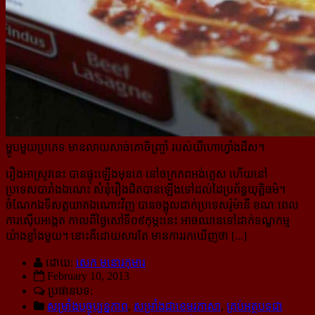
ម្ហូបមួយប្រភេទ មានលាយសាច់គោចិញ្ច្រាំ របស់យីហោហ្វាំងដីស។
រឿងអាស្រូវនេះ បានផ្ទុះឡើងមុនគេ នៅចក្រភពអង់គ្លេស ហើយនៅ
ប្រទេសបារាំងឯណេះ សំនុំរឿងជិតបានឡើង​ទៅ​ដល់ដៃប្រព័ន្ធយុត្តិធម៌។
ចំណែកឯទីសត្តឃាតឯណោះវិញ បានចង្អុលដាក់ប្រទេសរ៉ូម៉ានី ខណៈពេល
ការស៊ើបអង្កេត កាលពីថ្ងៃសៅទី០៩កុម្ភះនេះ អាចឈានទៅដាក់ទណ្ឌកម្ម
យ៉ាងខ្លាំងមួយ។ នោះគឺដោយសារតែ មានការរកឃើញថា [...]
ដោយ:
សេក មនោរកុមារ
February 10, 2013
ប្រធានបទ:
សម្រាំងបច្ចុប្បន្នភាព
,
សម្រាំងជាខេមរភាសា
,
គ្រប់អត្ថបទជា