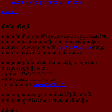
ខេមរភាសា
,
បច្ចុប្បន្នភាពក្នុងលោក
,
បារាំង
,
សង្គម
អានពិស្ដារ
ប្រិយមិត្ត ជាទីមេត្រី,
លោកអ្នកកំពុងពិគ្រោះគេហទំព័រ ARCHIVE.MONOROOM.info ដែល
ជាសំណៅឯកសារ របស់ទស្សនាវដ្ដីមនោរម្យ.អាំងហ្វូ។ ដើម្បីការផ្សាយ
ជាទៀងទាត់ សូមចូលទៅកាន់​គេហទំព័រ
MONOROOM.info
ដែលត្រូវ
បានរៀបចំដាក់ជូន ជាថ្មី និងមានសភាពប្រសើរជាងមុន។
លោកអ្នកអាចផ្ដល់ព័ត៌មាន ដែលកើតមាន នៅជុំវិញលោកអ្នក ដោយ
ទាក់ទងមកទស្សនាវដ្ដី តាមរយៈ៖
» ទូរស័ព្ទ៖ + 33 (0) 98 06 98 909
» មែល៖
contact@monoroom.info
» សារលើហ្វេសប៊ុក៖
MONOROOM.info
រក្សាភាពសម្ងាត់ជូនលោកអ្នក ជាក្រមសីលធម៌-​វិជ្ជាជីវៈ​របស់យើង។
មនោរម្យ.អាំងហ្វូ នៅទីនេះ ជិតអ្នក ដោយសារអ្នក និងដើម្បីអ្នក !
ដំណឹងថ្មីៗ