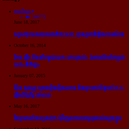
អានពិស្ដារ
300772
June 18, 2017
ហ្វេសប៊ុក​នគរបាល​ជាតិ​ថា K01 គ្មាន​តួនាទី​ធ្វើ​ចរាចរណ៍​ទេ
October 16, 2014
កែម ឡី៖ ចិន​នាំ​កម្ពុជា​យក​«កោះ​ត្រល់» ឯ​អាមេរិក​នាំ​កម្ពុជា​
យក​«នីតិរដ្ឋ»
January 07, 2015
ប៉ែន សុវណ្ណ គ្រោង​ប្តឹង​វៀតណាម និង​អ្នក​ពាក់​ព័ន្ធ​ទៅ ICC
រឿង​បំភ្លៃ​ថ្ងៃ ៧​មករា
May 16, 2017
ថៃ​ព្រមាន​បិត​ហ្វេសប៊ុក ជុំ​វិញ​រូបភាព​អាស្រូវ​របស់​ស្ដេច​ខ្លួន