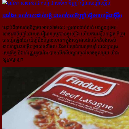
បារាំង៖ សាច់សេះ​ដាក់​បន្លំ ជា​សាច់​គោ​ចិញ្ច្រាំ ធ្វើ​អោយ​ផ្អើល​អ៊ឺរ៉ុប
បន្ទាប់ពីបានរកឃើញថា មានសាច់សេះ ត្រូវបានដាក់លក់ នៅក្នុងប្រអប់
សាច់គោចិញ្ច្រាំនោះមក រឿងអាស្រូវបានផ្ទុះ​ឡើង ហើយការស៊ើបអង្កេត ក៏ត្រូវ
បានធ្វើឡើងដែរ ដើម្បីដឹងពីមូលហេតុ។ ក្នុងលទ្ធផលជាលើកដំបូងរបស់
នាយកដ្ឋាន​បម្រើ​បម្រាស់ផលិផល និងទប់ស្កាត់ការលួចបន្លំ របស់ក្រសួង
សេដ្ឋកិច្ច និងហិរញ្ញវត្ថុបារាំង បានលើកពីបណ្ដាញនាំ​សាច់​ចូល​មួយ យ៉ាង
ស្មុគ្រស្មាញ។