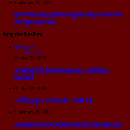
September 09, 2018
ស្ថាបនិក​ពេទ្យ​គន្ធបុប្ផា​ដែល​សង្គ្រោះ​កុមារ​ខ្មែរ​ បាន​លាចាក​
លោក​ក្នុង​អាយុ​៧១ឆ្នាំ
កំសាន្ដ តារា ពីនេះពីនោះ
អានពិស្ដារ
9541
October 20, 2018
«រាត្រីចន្ទទឹកឃ្មុំ នៅបន្ទប់សណ្ឋាគារ... ជាន់ទី៣៥»
សំណើចខ្លី
October 09, 2018
«សំដី​ឲ្យ​ប្រផ្នូល របស់​កូនស្រី» សំណើចខ្លី
September 25, 2018
«ចេញ​មួយ​កេស​ហ្មង ឲ្យ​តែ​នរណា​ហៅ! ចេញ​មួយ​កេស!»