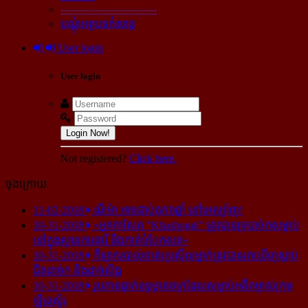
----------------------------
បណ្ដុំអត្ថបទកំសាន្ដ
User login
User login
Login Now!
Not registered?
Click here.
ចុងក្រោយ
11-02-2018
ណីម៉ា អាច​ជាប់​គុក​៦ឆ្នាំ នៅ​អេស្ប៉ាញ!
10-31-2018
«អ្នក​កាសែត "Khashoggi" ត្រូវ​បាន​ច្របាច់ក​សម្លាប់​
នៅ​ក្នុង​ស្ថាន​ភារធារី និង​កាត់​បំបែក​សព»
10-31-2018
កីឡាករ​បាល់ទាត់​ប្រេស៊ីល​ម្នាក់​ត្រូវ​បាន​រក​ឃើញ​ស្លាប់​
ជិត​ដាច់ក និង​ដាច់​លិង្គ
10-31-2018
រូបភាព​ធ្លាក់​ឧទ្ធម្ភាគចក្រ​ដែល​សម្លាប់​អតីត​ម្ចាស់​ក្រុម​
ឡីឆេស្ទ័រ