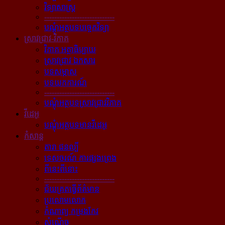
វិទ្យាសាស្ត្រ
----------------------------
បណ្ដុំអត្ថបទបច្ចេកវិទ្យា
ស្រាវជ្រាវ-វិភាគ
វិភាគ អត្ថាធិប្បាយ
ស្រាវជ្រាវ ឯកសារ
បទសម្ភាស
បទយកការណ៍
----------------------------
បណ្ដុំអត្ថបទស្រាវជ្រាវវិភាគ
វីដេអូ
បណ្ដុំអត្ថបទមានវីដេអូ
កំសាន្ដ
តារា ជនល្បី
ទេសចរណ៍ ការផ្សងព្រេង
ពីនេះពីនោះ
----------------------------
ជ័យគ្រតធ្វើព័ត៌មាន
ប្រលោមលោក
កំណាព្យ កម្រងកែវ
សំណើច