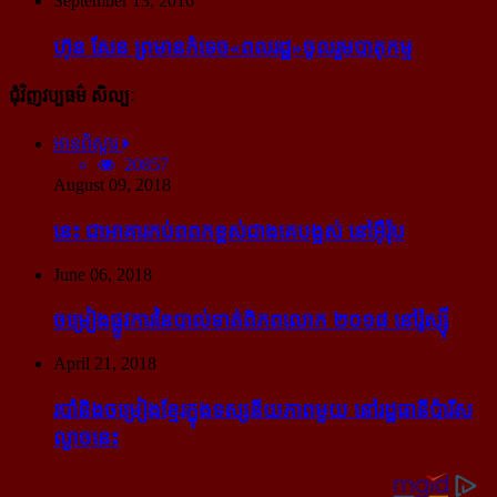
September 13, 2016
ហ៊ុន សែន ព្រមាន​កំទេច​«ពលរដ្ឋ»​ចូលរួម​បាតុកម្ម
ជុំវិញវប្បធម៌ សិល្បៈ
អានពិស្ដារ
20857
August 09, 2018
នេះ ជា​អាគារ​កប់​ពពក​ខ្ពស់​ជាង​គេ​បង្អស់ នៅ​អ៊ឺរ៉ុប
June 06, 2018
ចម្រៀង​ផ្លូវការ​នៃ​បាល់ទាត់​ពិភពលោក ២០១៨ នៅ​រ៉ូស្ស៊ី
April 21, 2018
របាំ​និង​ចម្រៀង​ខ្មែរ​ក្នុង​ទស្សនីយភាព​មួយ នៅ​រដ្ឋធានី​ប៉ារីស​
ល្ងាច​នេះ