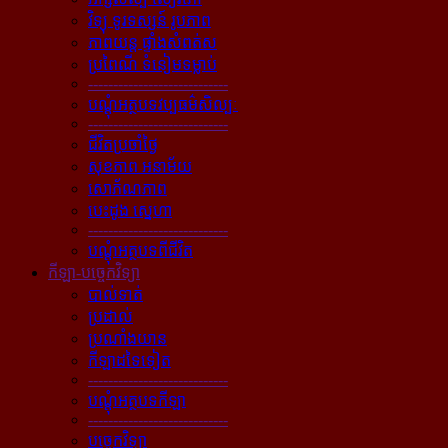
វិទ្យុ ទូរទស្សន៍ រូបភាព
ភាពយន្ដ ផ្ទាំងសំពត់ស
ប្រពៃណី ទំនៀមទម្លាប់
----------------------------
បណ្ដុំអត្ថបទវប្បធម៌សិល្បៈ
----------------------------
ជីវិតប្រចាំថ្ងៃ
សុខភាព អនាម័យ
សោភ័ណភាព
បេះដូង ស្នេហា
----------------------------
បណ្ដុំអត្ថបទពីជីវិត
កីឡា-បច្ចេកវិទ្យា
បាល់ទាត់
ប្រដាល់
ប្រណាំងយាន
កីឡាដទៃទៀត
----------------------------
បណ្ដុំអត្ថបទកីឡា
----------------------------
បច្ចេកវិទ្យា