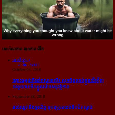
សោភ័ណភាព សុខភាព ជីវិត
អានពិស្ដារ
26007
October 03, 2018
គ្រោះធម្មជាតិនៅឥណ្ឌូនេស៊ី៖ សុខចិត្ត​ស្លាប់​ខ្លួន​ដើម្បី​ឲ្យ​
យន្ដហោះ​ងើប​ខ្លួន​ដោយ​សុវត្ថិភាព
September 28, 2018
រវល់​ឈ្លក់​នឹង​ទូរស័ព្ទ ទុក​ឲ្យ​កូន​លង់​ទឹក​ជិត​ស្លាប់