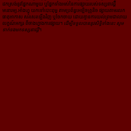
ដក​ស្រង់​នូវ​ផ្នែក​ណា​មួយ​ ឬ​ផ្នែក​ទាំង​អស់​នៃ​ការ​ផ្សាយ​របស់​ទស្សនាវដ្ដី​​
មនោរម្យ.អាំងហ្វូ យក​ទៅ​​បោះពុម្ព តាម​ប្រព័ន្ធ​អេឡិច​ត្រូនិច ផ្សាយ​តាម​រលក​
ធាតុអាកាស សរសេរ​ឡើង​វិញ ឬ​ចែក​ចាយ​ ដោយ​គ្មាន​ការ​យល់ព្រមជា​លាយ​
លក្ខណ៍​អក្សរ​ ពី​ចាងហ្វាង​ការ​ផ្សាយ​។
ដើម្បី​ទទួល​បាននូវសិទ្ធិ​ទាំងនេះ សូម​
ទាក់​ទង​មក​ទស្សនាវដ្ដី
។