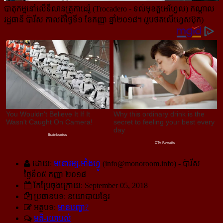
បាតុកម្មនៅលើទីលានត្រូកាដេរ៉ូ (Trocadero - ទល់មុខតួអេហ្វែល) កណ្ដាល
រដ្ឋធានី ប៉ារីស កាលពីថ្ងៃទី១ ខែកញ្ញា ឆ្នាំ២០១៨។ (រូបថតលើហ្វេសប៊ុក)
ដោយ:
មនោរម្យ.អាំងហ្វូ
(
info@monoroom.info
) - ប៉ារីស
ថ្ងៃទី០៥ កញ្ញា ២០១៨
កែប្រែចុងក្រោយ: September 05, 2018
ប្រធានបទ: នយោបាយ​ខ្មែរ
អត្ថបទ:
មានបញ្ហា?
មតិ-យោបល់