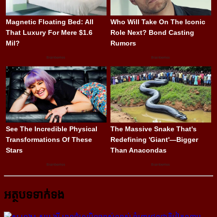
អត្ថបទទាក់ទង