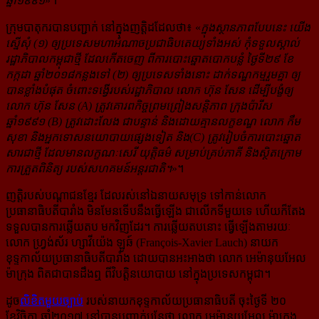
ឆ្នាំ១៩៩១
»។
ក្រុមបាតុករបានបញ្ជាក់ នៅក្នុងញត្តិដដែលថា៖ «
ក្នុងស្ថានភាពបែបនេះ យើង
ស្នើសុំ (១) ឲ្យប្រទេសមហាអំណាចប្រជាធិបតេយ្យទាំងអស់ កុំទទួលស្គាល់​
រដ្ឋាភិបាលកម្ពុជាថ្មី ដែលកើតចេញ ពីការបោះឆ្នោតបោកបន្លំ ថ្ងៃទី២៩ ខែ
កក្កដា ឆ្នាំ២០១៨កន្លងទៅ (២) ឲ្យប្រទេសទាំងនោះ ដាក់ទណ្ឌកម្មរួមគ្នា ឲ្យ
បានខ្លាំងបំផុត ចំពោះទង្វើ​របស់រដ្ឋាភិបាល លោក ហ៊ុន សែន ដើម្បីបង្ខំឲ្យ
លោក ហ៊ុន សែន (A) ត្រូវគោរពកិច្ចព្រមព្រៀងសន្តិភាព ក្រុងប៉ារីស
ឆ្នាំ១៩៩១ (B) ត្រូវដោះលែង ជាបន្ទាន់ និងដោយគ្មានលក្ខខណ្ឌ លោក កឹម
សុខា និងអ្នកទោសនយោបាយផ្សេងទៀត និង(C) ត្រូវរៀបចំការបោះឆ្នោត
សារជាថ្មី ដែលមានលក្ខណៈសេរី យុត្តិធម៌ សម្រាប់គ្រប់ភាគី និងស្ថិតក្រោម
ការត្រួតពិនិត្យ របស់សហគមន៍អន្តរជាតិ។
»។
ញត្តិរបស់បណ្ដាជនខ្មែរ ដែលរស់នៅឯនាយសមុទ្រ ទៅកាន់លោក
ប្រធានាធិបតីបារាំង មិនមែនទើបនឹងធ្វើឡើង ជាលើកទីមួយទេ ហើយក៏តែង
ទទួលបាន​ការឆ្លើយតប មកវិញដែរ។ ការឆ្លើយតបនោះ ធ្វើឡើងតាមរយៈ
លោក ហ្វ្រង់ស័រ ហ្សាវីយ៉េង ឡូឆ៍ (François-Xavier Lauch) នាយក​
ខុទ្ទកាល័យ​ប្រធានាធិបតី​បារាំង ដោយបានអះអាងថា លោក អេម៉ានុយអែល
ម៉ាក្រុង ពិតជាបានដឹងឮ ពីវិបត្តិនយោបាយ នៅក្នុងប្រទេសកម្ពុជា។
ដូច
លិខិតមួយច្បាប់
របស់នាយកខុទ្ទកាល័យប្រធានាធិបតី ចុះថ្ងៃទី ២០
ខែវិច្ឆិកា ឆ្នាំ២០១៧ នៅបានបញ្ជាក់បន្ថែថា លោក អេម៉ានុយអែល ម៉ាក្រុង