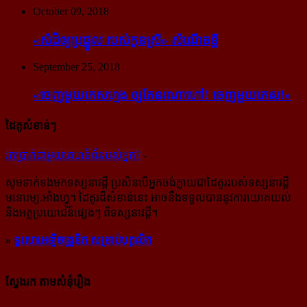
October 09, 2018
«សំដី​ឲ្យ​ប្រផ្នូល របស់​កូនស្រី» សំណើចខ្លី
September 25, 2018
«ចេញ​មួយ​កេស​ហ្មង ឲ្យ​តែ​នរណា​ហៅ! ចេញ​មួយ​កេស!»
ដៃគូសំខាន់ៗ
រក​​ប្រាក់​​ជា​​មួយ​​គេហទំព័រ​​របស់​​អ្នក?
-
សូម​ទាក់ទង​មក​ទស្សនាវដ្ដី ប្រសិន​បើ​អ្នក​ចង់​ក្លាយ​ជា​ដៃគូរ​របស់​ទស្សនាវដ្ដី​
មនោរម្យ.អាំងហ្វូ។ ដៃ​គូរ​ដ៏​សំខាន់​នេះ អាច​នឹង​ទទួល​បាន​នូវ​ការ​យោគយល់
និង​អត្ថ​ប្រយោជន៍​ផ្សេងៗ ពីទស្សនាវដ្ដី។
»
ទូរសាអេឡិចត្រូនិក សម្រាប់បុគ្គលិក
ស្វែងរក តាមសំនុំរឿង