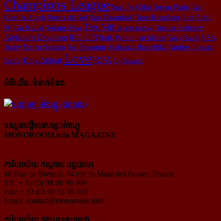
Champions League
Srah Po
Chhet Sovan Panha
Van
Cleef & Arpels
Puerta del Sol
Sun Chanthol
Three Kingdoms
film
Arbil
Tep Nitha
FC
Gu Kailai
Sokun Nisa
sem rainsy
Dimitar Berbatov
Alejandro Davidson
ICC-CPI
Python
Hulk
art khmer
Vong Sauth
USA
Today
Ferran Soriano
Sia Phearum
Abdelaziz Bouteflika
Andres Iniesta
Love
RFA
Tony Abbott
Bank
Ly Sovann
អំពីយើង /ទំនាក់ទំនង
ទស្សនាវដ្ដីមនោរម្យ.អាំងហ្វូ
MONOROOM.info MAGAZINE
ការិយាល័យ កណ្ដាល (រដ្ឋបាល)
#6 Rue de Breteuil, 94100 St Maur des Fosses, France
Tél: + 33 (0) 98 06 98 909
Fax: + 33 (0) 98 56 98 909
Email:
contact@monoroom.info
ការិយាល័យ ក្នុង​ប្រទេស​កម្ពុជា