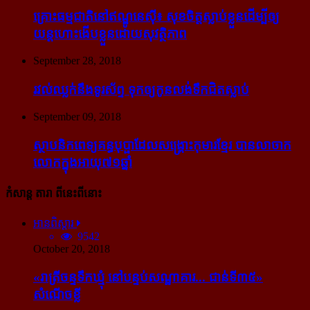
គ្រោះធម្មជាតិនៅឥណ្ឌូនេស៊ី៖ សុខចិត្ត​ស្លាប់​ខ្លួន​ដើម្បី​ឲ្យ​
យន្ដហោះ​ងើប​ខ្លួន​ដោយ​សុវត្ថិភាព
September 28, 2018
រវល់​ឈ្លក់​នឹង​ទូរស័ព្ទ ទុក​ឲ្យ​កូន​លង់​ទឹក​ជិត​ស្លាប់
September 09, 2018
ស្ថាបនិក​ពេទ្យ​គន្ធបុប្ផា​ដែល​សង្គ្រោះ​កុមារ​ខ្មែរ​ បាន​លាចាក​
លោក​ក្នុង​អាយុ​៧១ឆ្នាំ
កំសាន្ដ តារា ពីនេះពីនោះ
អានពិស្ដារ
9542
October 20, 2018
«រាត្រីចន្ទទឹកឃ្មុំ នៅបន្ទប់សណ្ឋាគារ... ជាន់ទី៣៥»
សំណើចខ្លី