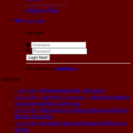
----------------------------
បណ្ដុំអត្ថបទកំសាន្ដ
User login
User login
Login Now!
Not registered?
Click here.
ចុងក្រោយ
11-02-2018
ណីម៉ា អាច​ជាប់​គុក​៦ឆ្នាំ នៅ​អេស្ប៉ាញ!
10-31-2018
«អ្នក​កាសែត "Khashoggi" ត្រូវ​បាន​ច្របាច់ក​សម្លាប់​
នៅ​ក្នុង​ស្ថាន​ភារធារី និង​កាត់​បំបែក​សព»
10-31-2018
កីឡាករ​បាល់ទាត់​ប្រេស៊ីល​ម្នាក់​ត្រូវ​បាន​រក​ឃើញ​ស្លាប់​
ជិត​ដាច់ក និង​ដាច់​លិង្គ
10-31-2018
រូបភាព​ធ្លាក់​ឧទ្ធម្ភាគចក្រ​ដែល​សម្លាប់​អតីត​ម្ចាស់​ក្រុម​
ឡីឆេស្ទ័រ