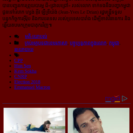
បានបញ្ជូនការព្រួយបារម្ភ ដ៏«ជ្រាលជ្រៅ» របស់លោក ទាក់ទងនឹងបញ្ហាកម្ពុជា
ជូនទៅលោក ហ្សង់ អ៊ីវ ឡឺឌ្រីយ៉ង់ (Jean-Yves Le Drian) រដ្ឋមន្ត្រីទទួល
បន្ទុកកិច្ចការអ៊ឺរ៉ុប និងការបរទេស របស់ប្រទេសបារាំង ដើម្បីចាត់វិធានការ និង
ឆ្លើយតបមកក្រុមបាតុករវិញ៕
មតិ-យោបល់
គ្រប់អត្ថបទជាខេមរភាសា
,
បច្ចុប្បន្នភាពក្នុងលោក
,
កម្ពុជា
,
នយោបាយ
CPP
Hun Sen
Kem Sokha
CNRP
Election 2018
Emmanuel Macron