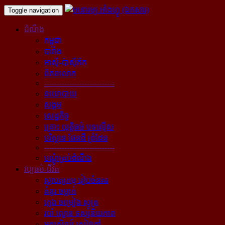
Toggle navigation
ដំណឹង
កម្ពុជា
បារាំង
អាស៊ី-ប៉ាស៊ីភិក
ពិភពលោក
----------------------------
នយោបាយ
សង្គម
សេដ្ឋកិច្ច
គ្រោះ យុត្តិធម៌ បទល្មើស
បរិស្ថាន ផែនដី ព្រំដែន
----------------------------
បណ្ដុំគ្រប់ដំណឹង
វប្បធម៌-ជីវិត
ស្ថាបត្យកម្ម រៀបចំនគរ
គំនូរ ចម្លាក់
ភ្លេង ចម្រៀង ស្មូត្រ
របាំ ល្ខោន ទស្សនីយភាព
អក្សសិល្ប៍ សៀវភៅ