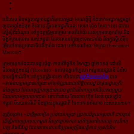
បដិសេធ មិនទទួលស្គាល់រដ្ឋាភិបាលកម្ពុជា អាណត្តិថ្មី និងដាក់ទណ្ឌកម្មរួមគ្នា
ឲ្យបានខ្លាំងបំផុត ចំពោះទង្វើរបស់រដ្ឋាភិបាល លោក ហ៊ុន សែន។ នេះ ជាការ
ស្នើសុំពីរចំណុច នៅក្នុងញត្តិ​មួយច្បាប់ មានពីរទំព័រ របស់ក្រុមបាតុករខ្មែរ និង
មិត្តភ័ក្របរទេស របស់កម្ពុជា ដែលរស់នៅក្នុងប្រទេសបារាំង និងក្នុងទ្វីបអ៊ឺរ៉ុប
ផ្ញើរទៅកាន់ប្រធានាធិបតីបារាំង លោក អេម៉ានុយអែល ម៉ាក្រុង (Emmanuel
Macron)។
ក្រុមបាតុករដែលបានជួបជុំគ្នា កាលពីថ្ងៃទី១ ខែកញ្ញា ឆ្នាំ២០១៨ នៅលើ
ទីលានត្រូកាដេរ៉ូ (Trocadero - ទល់មុខ​តួ​អេហ្វែល) កណ្ដាលរដ្ឋធានី ប៉ារីស
បានធ្វើការរំលឹក នៅក្នុងញត្តិនោះថា បើទោះជា​
រដ្ឋាភិបាលបារាំង
បាន​
«
ទាមទារឲ្យអាជ្ញាធរកម្ពុជា ចាំបាច់ត្រូវគោរពសិទ្ធិពលរដ្ឋ ជាមូលដ្ឋានគ្រឹះ
ទាំងឡាយ ដែលអនុញ្ញាតឲ្យធានាបាន នូវដំណើរការប្រជាធិបតេយ្យមួយ
ដែលអាចទទួលយកបាន
» នោះក៏ដោយ តែលោក ហ៊ុន សែន បុរសខ្លាំង
កម្ពុជា មិនបានអើពើ និងផ្លាស់ប្ដូរធម្មជាតិ នៃការកាន់អំណាច របស់លោកទេ។
ញត្តិបន្តថា៖ «
ជាថ្មីម្ដងទៀត ប្រជាជនកម្ពុជា ត្រូវការជំនួយអន្តរជាតិ ជាបន្ទាន់
ដើម្បីអាចឲ្យប្រទេសកម្ពុជា វិលត្រឡប់មករក មាគ៌ាប្រជាធិបតេយ្យ សេរី​ពហុ
បក្ស និងនីតិរដ្ឋ ដែលធានាដោយកិច្ចព្រមព្រៀងសន្តិភាព ក្រុងប៉ារីស