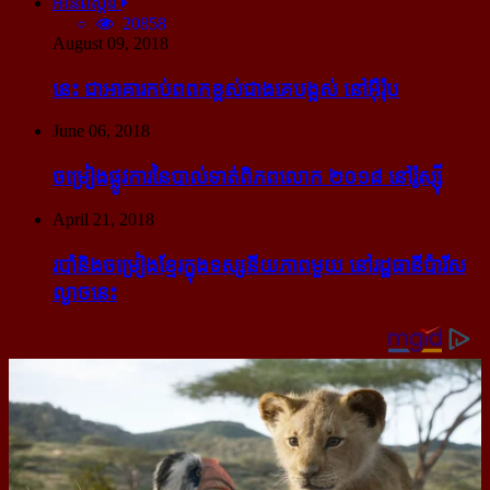
អានពិស្ដារ
20858
August 09, 2018
នេះ ជា​អាគារ​កប់​ពពក​ខ្ពស់​ជាង​គេ​បង្អស់ នៅ​អ៊ឺរ៉ុប
June 06, 2018
ចម្រៀង​ផ្លូវការ​នៃ​បាល់ទាត់​ពិភពលោក ២០១៨ នៅ​រ៉ូស្ស៊ី
April 21, 2018
របាំ​និង​ចម្រៀង​ខ្មែរ​ក្នុង​ទស្សនីយភាព​មួយ នៅ​រដ្ឋធានី​ប៉ារីស​
ល្ងាច​នេះ