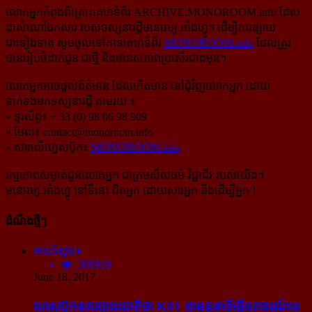
លោកអ្នកកំពុងពិគ្រោះគេហទំព័រ ARCHIVE.MONOROOM.info ដែល
ជាសំណៅឯកសារ របស់ទស្សនាវដ្ដីមនោរម្យ.អាំងហ្វូ។ ដើម្បីការផ្សាយ
ជាទៀងទាត់ សូមចូលទៅកាន់​គេហទំព័រ
MONOROOM.info
ដែលត្រូវ
បានរៀបចំដាក់ជូន ជាថ្មី និងមានសភាពប្រសើរជាងមុន។
លោកអ្នកអាចផ្ដល់ព័ត៌មាន ដែលកើតមាន នៅជុំវិញលោកអ្នក ដោយ
ទាក់ទងមកទស្សនាវដ្ដី តាមរយៈ៖
» ទូរស័ព្ទ៖ + 33 (0) 98 06 98 909
» មែល៖
contact@monoroom.info
» សារលើហ្វេសប៊ុក៖
MONOROOM.info
រក្សាភាពសម្ងាត់ជូនលោកអ្នក ជាក្រមសីលធម៌-​វិជ្ជាជីវៈ​របស់យើង។
មនោរម្យ.អាំងហ្វូ នៅទីនេះ ជិតអ្នក ដោយសារអ្នក និងដើម្បីអ្នក !
ដំណឹងថ្មីៗ
អានពិស្ដារ
300919
June 18, 2017
ហ្វេសប៊ុក​នគរបាល​ជាតិ​ថា K01 គ្មាន​តួនាទី​ធ្វើ​ចរាចរណ៍​ទេ