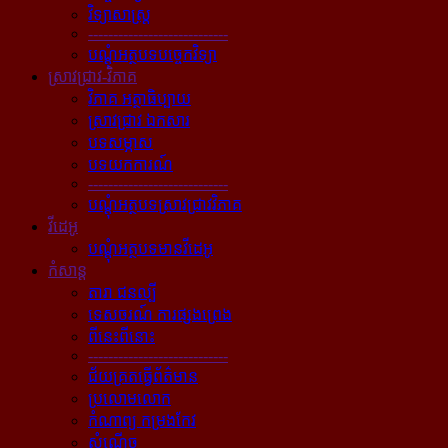
វិទ្យាសាស្ត្រ
----------------------------
បណ្ដុំអត្ថបទបច្ចេកវិទ្យា
ស្រាវជ្រាវ-វិភាគ
វិភាគ អត្ថាធិប្បាយ
ស្រាវជ្រាវ ឯកសារ
បទសម្ភាស
បទយកការណ៍
----------------------------
បណ្ដុំអត្ថបទស្រាវជ្រាវវិភាគ
វីដេអូ
បណ្ដុំអត្ថបទមានវីដេអូ
កំសាន្ដ
តារា ជនល្បី
ទេសចរណ៍ ការផ្សងព្រេង
ពីនេះពីនោះ
----------------------------
ជ័យគ្រតធ្វើព័ត៌មាន
ប្រលោមលោក
កំណាព្យ កម្រងកែវ
សំណើច