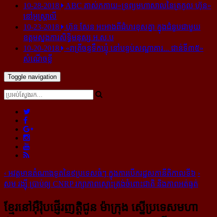
10-28-2018
ABC គាស់​កកាយ​«ទ្រព្យមហាសាល​នៃ​ត្រកូល ហ៊ុន»​
នៅ​អូស្ត្រាលី
10-23-2018
ហ៊ុន សែន អះអាង​ពី​ជំហរ​ខុស​គ្នា ក្នុង​ជំនួប​ជាមួយ​
ឧត្តម​ស្នងការ​សិទ្ធិ​មនុស្ស អ.ស.ប
10-20-2018
«រាត្រីចន្ទទឹកឃ្មុំ នៅបន្ទប់សណ្ឋាគារ... ជាន់ទី៣៥»
សំណើចខ្លី
Toggle navigation
‹
អវត្តមាន​តំណាង​ទូត​នៃ៩​ប្រទេស​ធំៗ ក្នុង​ការ​បើក​រដ្ឋសភា​នីតិកាល​ទី៦
›
សម រង្ស៊ី ប្រាប់​ឲ្យ CNRP រក្សា​ភាព​ស្មោះត្រង់​ចំពោះ​ជាតិ និង​ភាព​អត់ធ្មត់
ខ្មែរ​នៅ​អ៊ឺរ៉ុប​ផ្ញើរ​ញត្តិ​ជូន ម៉ាក្រុង ស្នើ​ប្រទេស​មហា​