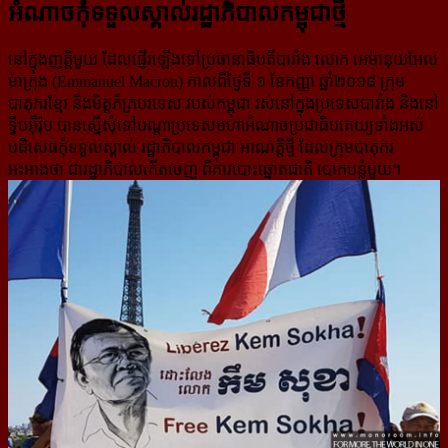
អំណាច​កុំ​ទទួល​ស្គាល់​រដ្ឋាភិបាលកម្ពុជាថ្មី
នៅក្នុងញត្តិមួយ ដែលផ្ញើរឡើងទៅប្រធានាធិបតីបារាំង លោក អេម៉ានុយអែល
ម៉ាក្រុង (Emmanuel Macron) កាលពីថ្ងៃទី ១ ខែកញ្ញា ឆ្នាំ២០១៨ ក្រុម
បាតុករខ្មែរ និងមិត្តភ័ក្របរទេស របស់កម្ពុជា រស់នៅក្នុងប្រទេសបារាំង និងនៅ
ទ្វីបអ៊ឺរ៉ុប បានស្នើសុំទៅបណ្ដាប្រទេសមហាអំណាចប្រជាធិបតេយ្យទាំងអស់
បដិសេធកុំទទួលស្គាល់ រដ្ឋាភិបាលកម្ពុជា អាណត្តិថ្មី ដែលក្រុមបាតុករ
អះអាងថា ជារដ្ឋាភិបាលកើតចេញ ពីការបោះឆ្នោតជាតិ បោកបន្លំមួយ។