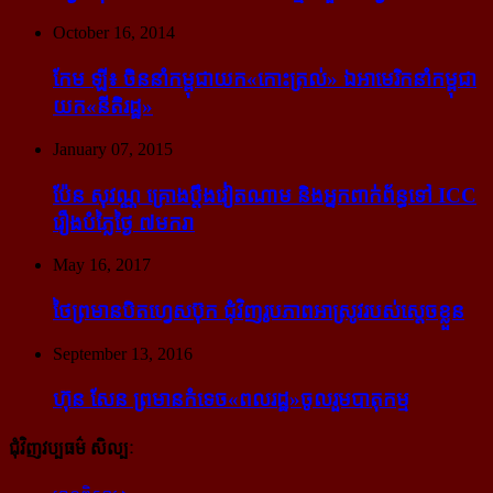
October 16, 2014
កែម ឡី៖ ចិន​នាំ​កម្ពុជា​យក​«កោះ​ត្រល់» ឯ​អាមេរិក​នាំ​កម្ពុជា​
យក​«នីតិរដ្ឋ»
January 07, 2015
ប៉ែន សុវណ្ណ គ្រោង​ប្តឹង​វៀតណាម និង​អ្នក​ពាក់​ព័ន្ធ​ទៅ ICC
រឿង​បំភ្លៃ​ថ្ងៃ ៧​មករា
May 16, 2017
ថៃ​ព្រមាន​បិត​ហ្វេសប៊ុក ជុំ​វិញ​រូបភាព​អាស្រូវ​របស់​ស្ដេច​ខ្លួន
September 13, 2016
ហ៊ុន សែន ព្រមាន​កំទេច​«ពលរដ្ឋ»​ចូលរួម​បាតុកម្ម
ជុំវិញវប្បធម៌ សិល្បៈ