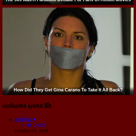
សោភ័ណភាព សុខភាព ជីវិត
អានពិស្ដារ
26008
October 03, 2018