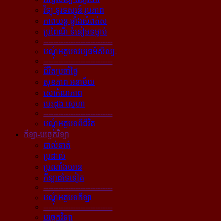
វិទ្យុ ទូរទស្សន៍ រូបភាព
ភាពយន្ដ ផ្ទាំងសំពត់ស
ប្រពៃណី ទំនៀមទម្លាប់
----------------------------
បណ្ដុំអត្ថបទវប្បធម៌សិល្បៈ
----------------------------
ជីវិតប្រចាំថ្ងៃ
សុខភាព អនាម័យ
សោភ័ណភាព
បេះដូង ស្នេហា
----------------------------
បណ្ដុំអត្ថបទពីជីវិត
កីឡា-បច្ចេកវិទ្យា
បាល់ទាត់
ប្រដាល់
ប្រណាំងយាន
កីឡាដទៃទៀត
----------------------------
បណ្ដុំអត្ថបទកីឡា
----------------------------
បច្ចេកវិទ្យា