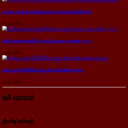
ស ខេង៖ សម ង្ស៊ី មាន​ជំហរ​មិន​ច្បាស់​លាស់ ចំពោះ​ជន​ជាតិ​វៀតណាម
24 apr, 2014
ដំណើរ​ត្រឡប់​មក​កម្ពុជា​វិញ​នៃ​ សម រង្ស៊ី មេ​គណៈ​បក្ស​ប្រឆាំង (LIVE)
18 jul, 2013
សុភ័ណ្ឌ ឡារី បង្ហើប​​ពី​​ជីវិត​​របស់​​ខ្លួន និង​​ការ​​រើស​​អើង​នយោបាយ
24 dec, 2014
មតិ-យោបល់
ប្រិយមិត្ត ជាទីមេត្រី,