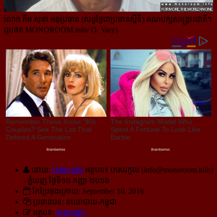
លោក កឹម សុខា អនុប្រធាន (សព្វថ្ងៃជាប្រធានស្ដីទី) គណបក្សសង្គ្រោះជាតិ។
(រូបថត MONOROOM.info/ O. Vary)
ដោយ:
កេសរ កូល
អត្ថបទ៖ កេសរកូល (
info@monoroom.info
)
- ភ្នំពេញ ថ្ងៃទី១០ កញ្ញា ២០១៦
កែប្រែចុងក្រោយ: September 10, 2016
ប្រធានបទ: នយោបាយ-កម្ពុជា
អត្ថបទ:
មានបញ្ហា?