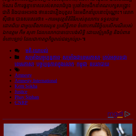
អំណរ ពីការផ្តន្ទាទោសរបស់សាលាដំបូង ប្រឆាំង​មេដឹកនាំ​គណបក្ស​សង្គ្រោះ
ជាតិ និងបានអះអាង ថានេះជារឿងបុគ្គល នៃមេដឹកនាំរូបនោះប៉ុណ្ណោះ។ លោក
ស៊ីផាន បានសរសេរថា៖ «
ការអនុវត្តនីតិវិធី​របស់តុលាការ ទទួលបាន
ជោគជ័យ ជា​មួយ​នឹងភាពរលូន ប្រសិទ្ធិភាព ចំពោះ​ការ​វិនិច្ឆ័យ​លើ​ករណី​របស់
ឯកឧត្តម កឹម សុខា ដែលលោកបាន​បោះបង់​សិទ្ធិ ដោយស័្មគ្រចិត្ត និងបំពាន
ចំពោះច្បាប់ ដែល​ជា​កាតព្វកិច្ចរាល់ជនគ្រប់រូប
»៕
មតិ-យោបល់
សម្រាំងបច្ចុប្បន្នភាព
,
សម្រាំងជាខេមរភាសា
,
គ្រប់អត្ថបទជា
ខេមរភាសា
,
បច្ចុប្បន្នភាពក្នុងលោក
,
កម្ពុជា
,
នយោបាយ
Amnesty
Amnesty International
Kem Sokha
Justice
Phay Siphan
CNRP