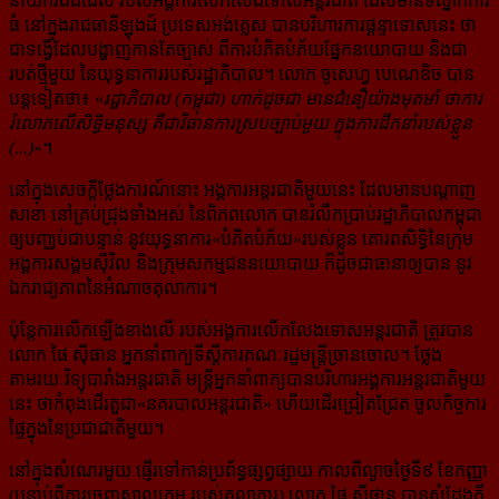
នាយករងដដែល របស់អង្គការលើកលែងទោសអន្តរជាតិ ដែលមានទីស្នាក់ការ
ធំ នៅក្នុងរាជធានីឡុងដ៍ ប្រទេស​អង់គ្លេស បានបរិហារការផ្តន្ទាទោសនេះ ថា
ជាទង្វើដែលបង្ហាញកាន់តែច្បាស់ ពីការបំភិតបំភ័យ​ផ្នែក​នយោបាយ និងជា
របត់ថ្មីមួយ នៃយុទ្ធនាការរបស់រដ្ឋាភិបាល។ លោក ចូសេហ្វ បេណេឌិច បាន
បន្តទៀតថា៖ «
រដ្ឋាភិបាល (កម្ពុជា) ហាក់ដូចជា មានជំនឿយ៉ាងមុតមាំ ថាការ
រំលោភ​លើ​សិទ្ធិ​មនុស្ស គឺជាវិធានការស្របច្បាប់មួយ ក្នុងការដឹកនាំរបស់ខ្លួន
(...)
»។
នៅក្នុងសេចក្ដីថ្លែងការណ៍នោះ អង្គការអន្តរជាតិ​មួយនេះ ដែលមាន​បណ្ដាញ
សាខា នៅគ្រប់ជ្រុងទាំងអស់ នៃ​ពិភពលោក បានរំលឹកប្រាប់រដ្ឋាភិបាលកម្ពុជា
ឲ្យបញ្ឈប់ជាបន្ទាន់ នូវយុទ្ធនាការ«បំភិតបំភ័យ»​របស់ខ្លួន គោរព​សិទ្ធិ​នៃ​ក្រុម​
អង្គការសង្គមស៊ីវិល និងក្រុមសកម្មជននយោបាយ ក៏ដូចជាធានាឲ្យបាន នូវ
ឯករាជ្យភាព​នៃ​អំណាច​តុលាការ។
ប៉ុន្តែការលើកឡើងខាងលើ របស់អង្គការលើកលែងទោសអន្តរជាតិ ត្រូវបាន
លោក ផៃ ស៊ីផាន អ្នកនាំពាក្យ​ទីស្ដីការ​​គណៈ​រដ្ឋមន្ត្រី​​ច្រានចោល។ ថ្លែង
តាមរយៈវិទ្យុបារាំងអន្តរជាតិ មន្ត្រីអ្នកនាំពាក្យ​បានបរិហារ​អង្គការ​អន្តរជាតិ​​មួយ​
នេះ ថាកំពុងដើរតួជា«នគរបាលអន្តរជាតិ» ហើយដើរជ្រៀតជ្រែត ចូលកិច្ចការ
ផ្ទៃក្នុង​នៃ​ប្រជាជាតិ​មួយ។
នៅក្នុងសំណេរមួយ ផ្ញើរទៅកាន់ប្រព័ន្ធផ្សព្វផ្សាយ កាលពីល្ងាចថ្ងៃទី៩ ខែកញ្ញា
(បន្ទាប់ពីការចេញសាលក្រម របស់​តុលាការ) លោក ផៃ ស៊ីផាន បានសំដែងក្ដី