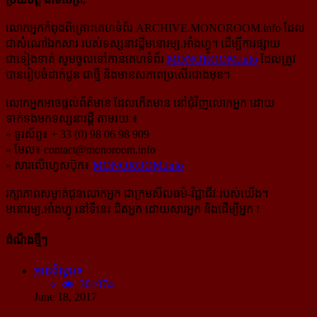
លោកអ្នកកំពុងពិគ្រោះគេហទំព័រ ARCHIVE.MONOROOM.info ដែល
ជាសំណៅឯកសារ របស់ទស្សនាវដ្ដីមនោរម្យ.អាំងហ្វូ។ ដើម្បីការផ្សាយ
ជាទៀងទាត់ សូមចូលទៅកាន់​គេហទំព័រ
MONOROOM.info
ដែលត្រូវ
បានរៀបចំដាក់ជូន ជាថ្មី និងមានសភាពប្រសើរជាងមុន។
លោកអ្នកអាចផ្ដល់ព័ត៌មាន ដែលកើតមាន នៅជុំវិញលោកអ្នក ដោយ
ទាក់ទងមកទស្សនាវដ្ដី តាមរយៈ៖
» ទូរស័ព្ទ៖ + 33 (0) 98 06 98 909
» មែល៖
contact@monoroom.info
» សារលើហ្វេសប៊ុក៖
MONOROOM.info
រក្សាភាពសម្ងាត់ជូនលោកអ្នក ជាក្រមសីលធម៌-​វិជ្ជាជីវៈ​របស់យើង។
មនោរម្យ.អាំងហ្វូ នៅទីនេះ ជិតអ្នក ដោយសារអ្នក និងដើម្បីអ្នក !
ដំណឹងថ្មីៗ
អានពិស្ដារ
301074
June 18, 2017