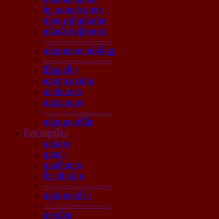
វិទ្យុ ទូរទស្សន៍ រូបភាព
ភាពយន្ដ ផ្ទាំងសំពត់ស
ប្រពៃណី ទំនៀមទម្លាប់
----------------------------
បណ្ដុំអត្ថបទវប្បធម៌សិល្បៈ
----------------------------
ជីវិតប្រចាំថ្ងៃ
សុខភាព អនាម័យ
សោភ័ណភាព
បេះដូង ស្នេហា
----------------------------
បណ្ដុំអត្ថបទពីជីវិត
កីឡា-បច្ចេកវិទ្យា
បាល់ទាត់
ប្រដាល់
ប្រណាំងយាន
កីឡាដទៃទៀត
----------------------------
បណ្ដុំអត្ថបទកីឡា
----------------------------
បច្ចេកវិទ្យា