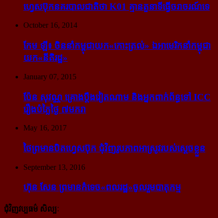
ហ្វេសប៊ុក​នគរបាល​ជាតិ​ថា K01 គ្មាន​តួនាទី​ធ្វើ​ចរាចរណ៍​ទេ
October 16, 2014
កែម ឡី៖ ចិន​នាំ​កម្ពុជា​យក​«កោះ​ត្រល់» ឯ​អាមេរិក​នាំ​កម្ពុជា​
យក​«នីតិរដ្ឋ»
January 07, 2015
ប៉ែន សុវណ្ណ គ្រោង​ប្តឹង​វៀតណាម និង​អ្នក​ពាក់​ព័ន្ធ​ទៅ ICC
រឿង​បំភ្លៃ​ថ្ងៃ ៧​មករា
May 16, 2017
ថៃ​ព្រមាន​បិត​ហ្វេសប៊ុក ជុំ​វិញ​រូបភាព​អាស្រូវ​របស់​ស្ដេច​ខ្លួន
September 13, 2016
ហ៊ុន សែន ព្រមាន​កំទេច​«ពលរដ្ឋ»​ចូលរួម​បាតុកម្ម
ជុំវិញវប្បធម៌ សិល្បៈ