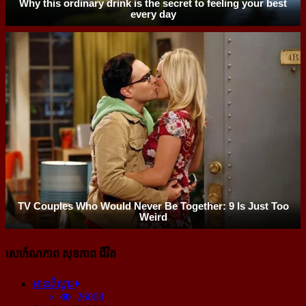
សោភ័ណភាព សុខភាព ជីវិត
អានពិស្ដារ
26008