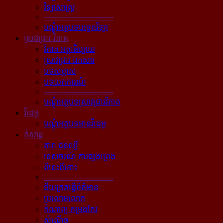
វិទ្យាសាស្ត្រ
----------------------------
បណ្ដុំអត្ថបទបច្ចេកវិទ្យា
ស្រាវជ្រាវ-វិភាគ
វិភាគ អត្ថាធិប្បាយ
ស្រាវជ្រាវ ឯកសារ
បទសម្ភាស
បទយកការណ៍
----------------------------
បណ្ដុំអត្ថបទស្រាវជ្រាវវិភាគ
វីដេអូ
បណ្ដុំអត្ថបទមានវីដេអូ
កំសាន្ដ
តារា ជនល្បី
ទេសចរណ៍ ការផ្សងព្រេង
ពីនេះពីនោះ
----------------------------
ជ័យគ្រតធ្វើព័ត៌មាន
ប្រលោមលោក
កំណាព្យ កម្រងកែវ
សំណើច