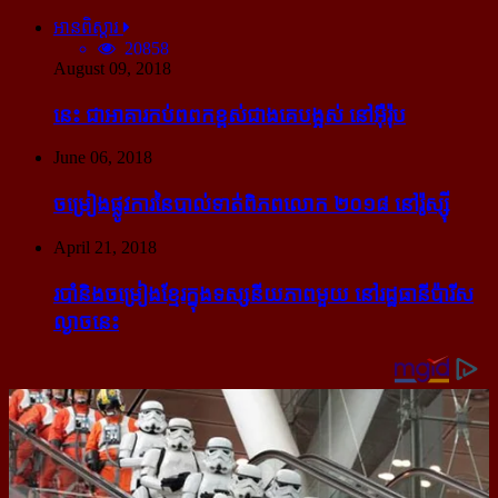
អានពិស្ដារ
20858
August 09, 2018
នេះ ជា​អាគារ​កប់​ពពក​ខ្ពស់​ជាង​គេ​បង្អស់ នៅ​អ៊ឺរ៉ុប
June 06, 2018
ចម្រៀង​ផ្លូវការ​នៃ​បាល់ទាត់​ពិភពលោក ២០១៨ នៅ​រ៉ូស្ស៊ី
April 21, 2018
របាំ​និង​ចម្រៀង​ខ្មែរ​ក្នុង​ទស្សនីយភាព​មួយ នៅ​រដ្ឋធានី​ប៉ារីស​
ល្ងាច​នេះ