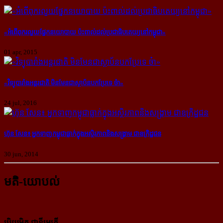
«អំពើ​ពុក​រលួយ​ផ្នែក​នយោបាយ ប៉ះ​ពាល់​​ដល់​ប្រជា​ធិបតេយ្យ​នៅ​កម្ពុជា»
01 apr, 2015
«វិទ្យុ​បារាំង​អន្តរជាតិ មិនមែន​ជា​ស្ថាប័ន​បក​ប្រែ​ទេ​ ច៎ា»
24 jul, 2016
ហ៊ុន សែន៖ អ្នក​ទាញ​កម្ពុជា​ធ្លាក់​ក្នុង​អស្ថិរភាព​និង​សង្រ្គាម ជា​ឧក្រិដ្ឋជន
30 jun, 2014
មតិ-យោបល់
ប្រិយមិត្ត ជាទីមេត្រី,