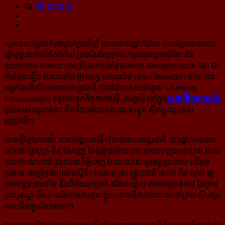
មតិ-យោបល់
«
ប្រទេសកម្ពុជា​កំពុងធ្លាក់ក្នុងវិបត្តិ ដោយសាររដ្ឋាភិបាល (របស់ប្រទេសនេះ)
ធ្វើយុទ្ធនាការបំភិតបំភ័យ ប្រឆាំង​នឹងក្រុមសកម្មជនសង្គមស៊ីវិល និង
នយោបាយ តាមរយៈការប្រើប្រាស់ប្រព័ន្ធតុលាការ ជា​មធ្យោយបាយ
» នេះ ជា​
ការ​ថ្លែង​ឡើង របស់លោក ចូសេហ្វ បេណេឌិច (Josef Benedict) នាយករង​
អង្គការ​លើក​លែង​ទោស​​អន្តរជាតិ (ហៅ​ជាភាសាអង់គ្លេស «Amnesty
International») ទទួលបន្ទុក​កិច្ចការ​អាស៊ី-​អាគ្នេយ៍ នៅ​ក្នុង​
សេចក្ដី​ថ្លែងការណ៍​​
មួយ​​របស់​អង្គការនេះ ពីការិយាល័យសាខារបស់ខ្លួន ស្ថិតក្នុង​ប្រទេស​
អូស្ត្រាលី។
សេចក្ដីថ្លែងការណ៍ របស់អង្គការ​លើក​លែង​ទោសអន្តរជាតិ បានធ្លាក់មកដល់
នៅយប់ថ្ងៃសុក្រ ទី៩ ខែកញ្ញា តែ​ប៉ុន្មានម៉ោងក្រោយ​​ការចេញ​សាល​​ក្រម របស់
តុលាការសាលា​ដំបូង​រាជធានីភ្នំពេញ ដែលបានសម្រេច​ផ្ដន្ទា​ទោស លើ​អនុ
ប្រធាន (សព្វថ្ងៃជាប្រធានស្ដីទី) គណបក្សសង្គ្រោះជាតិ លោក កឹម សុខា ឲ្យ
ជាប់ពន្ធនាគារ៥ខែ និង​ពិន័យ​ជាប្រាក់ ៨សែនរៀល តាមមាត្រា៥៣៨ នៃក្រម
ព្រហ្មទណ្ឌ ពី​បទ​«បដិសេធ​ការ​ចូល​ខ្លួន» តាម​ដីកា​កោះ​របស់​ចៅក្រម​ស៊ើបសួរ
កាលពីអំឡុងខែឧសភា។