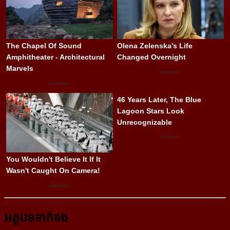
អត្ថបទទាក់ទង