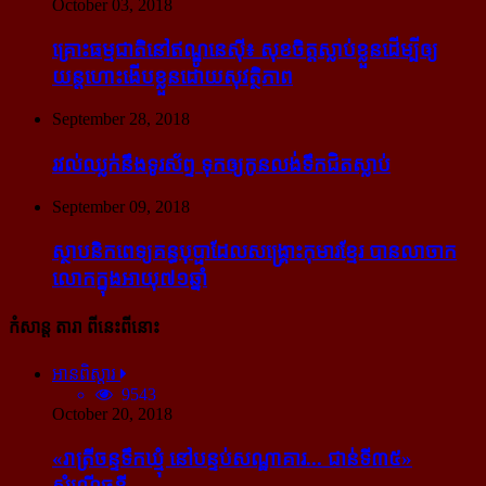
October 03, 2018
គ្រោះធម្មជាតិនៅឥណ្ឌូនេស៊ី៖ សុខចិត្ត​ស្លាប់​ខ្លួន​ដើម្បី​ឲ្យ​
យន្ដហោះ​ងើប​ខ្លួន​ដោយ​សុវត្ថិភាព
September 28, 2018
រវល់​ឈ្លក់​នឹង​ទូរស័ព្ទ ទុក​ឲ្យ​កូន​លង់​ទឹក​ជិត​ស្លាប់
September 09, 2018
ស្ថាបនិក​ពេទ្យ​គន្ធបុប្ផា​ដែល​សង្គ្រោះ​កុមារ​ខ្មែរ​ បាន​លាចាក​
លោក​ក្នុង​អាយុ​៧១ឆ្នាំ
កំសាន្ដ តារា ពីនេះពីនោះ
អានពិស្ដារ
9543
October 20, 2018
«រាត្រីចន្ទទឹកឃ្មុំ នៅបន្ទប់សណ្ឋាគារ... ជាន់ទី៣៥»
សំណើចខ្លី