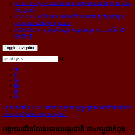
10-28-2018
ABC គាស់​កកាយ​«ទ្រព្យមហាសាល​នៃ​ត្រកូល ហ៊ុន»​
នៅ​អូស្ត្រាលី
10-23-2018
ហ៊ុន សែន អះអាង​ពី​ជំហរ​ខុស​គ្នា ក្នុង​ជំនួប​ជាមួយ​
ឧត្តម​ស្នងការ​សិទ្ធិ​មនុស្ស អ.ស.ប
10-20-2018
«រាត្រីចន្ទទឹកឃ្មុំ នៅបន្ទប់សណ្ឋាគារ... ជាន់ទី៣៥»
សំណើចខ្លី
Toggle navigation
‹
សកម្មជន​​គាំទ្រ CNRP ម្នាក់​ថា កញ្ចក់​រថយន្ដ​ខ្លួន​ត្រូវ​ជន​អនាមិក​វាយ​បំបែក
›
កឹម សុខា ថ្លែង​ពី​«ភាព​គ្មាន​ជម្រើស»
អង្គការ​លើក​លែង​ទោស​អន្តរជាតិ ថា​«កម្ពុជា​កំពុង​