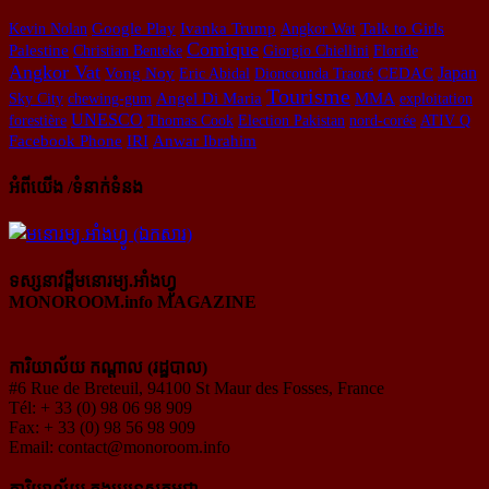
Kevin Nolan
Google Play
Ivanka Trump
Angkor Wat
Talk to Girls
Comique
Palestine
Christian Benteke
Giorgio Chiellini
Floride
Angkor Vat
Japan
Vong Noy
Eric Abidal
Dioncounda Traoré
CEDAC
Tourisme
Sky City
chewing-gum
Angel Di Maria
MMA
exploitation
UNESCO
forestière
Thomas Cook
Election Pakistan
nord-corée
ATIV Q
Facebook Phone
IRI
Anwar Ibrahim
អំពីយើង /ទំនាក់ទំនង
ទស្សនាវដ្ដីមនោរម្យ.អាំងហ្វូ
MONOROOM.info MAGAZINE
ការិយាល័យ កណ្ដាល (រដ្ឋបាល)
#6 Rue de Breteuil, 94100 St Maur des Fosses, France
Tél: + 33 (0) 98 06 98 909
Fax: + 33 (0) 98 56 98 909
Email:
contact@monoroom.info