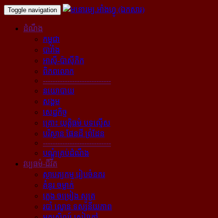
Toggle navigation
ដំណឹង
កម្ពុជា
បារាំង
អាស៊ី-ប៉ាស៊ីភិក
ពិភពលោក
----------------------------
នយោបាយ
សង្គម
សេដ្ឋកិច្ច
គ្រោះ យុត្តិធម៌ បទល្មើស
បរិស្ថាន ផែនដី ព្រំដែន
----------------------------
បណ្ដុំគ្រប់ដំណឹង
វប្បធម៌-ជីវិត
ស្ថាបត្យកម្ម រៀបចំនគរ
គំនូរ ចម្លាក់
ភ្លេង ចម្រៀង ស្មូត្រ
របាំ ល្ខោន ទស្សនីយភាព
អក្សសិល្ប៍ សៀវភៅ