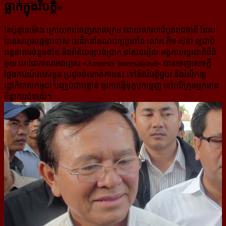
ធ្លាក់​ក្នុង​វិបត្តិ»
តែប៉ុន្មានម៉ោង ក្រោយការចេញសាលក្រម ដោយសាលាដំបូងរាជធានី ដែល
បានសម្រេច​ផ្ដន្ទាទោស មេដឹកនាំ​គណបក្សប្រឆាំង លោក កឹម សុខា ឲ្យជាប់​
ពន្ធនាគារ​ចំនួន​៥ខែ និងពិន័យ​ឲ្យបង់​ប្រាក់ ៨សែនរៀល អង្គការ​អន្តរជាតិ​ដ៏​ធំ​
មួយ ហៅជាភាសាអង់គ្លេស «Amnesty International» បាន​ចេញសេចក្ដី​
ថ្លែង​ការណ៍​​​របស់​​ខ្លួន ប្រដូច​ចំណាត់ការ​​នេះ ទៅ​នឹង​​វិបត្តិ​មួយ​ និង​​រំលឹក​​ឲ្យ​​
រដ្ឋាភិបាល​​កម្ពុជា បញ្ឈប់​ជា​បន្ទាន់ ​នូវការធ្វើ​ទុក្ខ​បុកម្នេញ ទៅលើ​ក្រុម​​អ្នក​​មាន​
និន្នាការ​​ជំទាស់។