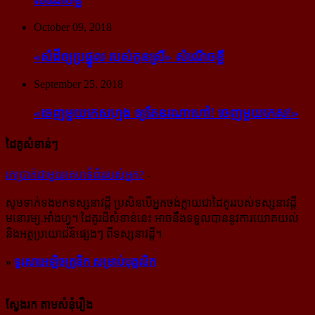
October 09, 2018
«សំដី​ឲ្យ​ប្រផ្នូល របស់​កូនស្រី» សំណើចខ្លី
September 25, 2018
«ចេញ​មួយ​កេស​ហ្មង ឲ្យ​តែ​នរណា​ហៅ! ចេញ​មួយ​កេស!»
ដៃគូសំខាន់ៗ
រក​​ប្រាក់​​ជា​​មួយ​​គេហទំព័រ​​របស់​​អ្នក?
-
សូម​ទាក់ទង​មក​ទស្សនាវដ្ដី ប្រសិន​បើ​អ្នក​ចង់​ក្លាយ​ជា​ដៃគូរ​របស់​ទស្សនាវដ្ដី​
មនោរម្យ.អាំងហ្វូ។ ដៃ​គូរ​ដ៏​សំខាន់​នេះ អាច​នឹង​ទទួល​បាន​នូវ​ការ​យោគយល់
និង​អត្ថ​ប្រយោជន៍​ផ្សេងៗ ពីទស្សនាវដ្ដី។
»
ទូរសាអេឡិចត្រូនិក សម្រាប់បុគ្គលិក
ស្វែងរក តាមសំនុំរឿង