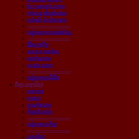
វិទ្យុ ទូរទស្សន៍ រូបភាព
ភាពយន្ដ ផ្ទាំងសំពត់ស
ប្រពៃណី ទំនៀមទម្លាប់
----------------------------
បណ្ដុំអត្ថបទវប្បធម៌សិល្បៈ
----------------------------
ជីវិតប្រចាំថ្ងៃ
សុខភាព អនាម័យ
សោភ័ណភាព
បេះដូង ស្នេហា
----------------------------
បណ្ដុំអត្ថបទពីជីវិត
កីឡា-បច្ចេកវិទ្យា
បាល់ទាត់
ប្រដាល់
ប្រណាំងយាន
កីឡាដទៃទៀត
----------------------------
បណ្ដុំអត្ថបទកីឡា
----------------------------
បច្ចេកវិទ្យា