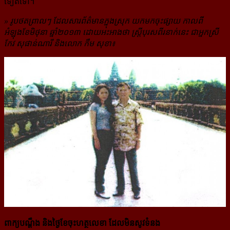
ទៀតទៅ។
» រូបថតព្រាលៗ ដែលសារព័ត៌មានក្នុងស្រុក យកមកចុះផ្សាយ កាលពី
អំឡុងខែមិថុនា ឆ្នាំ២០១៣ ដោយ​អះអាងថា ស្ត្រីបុរសពីរនាក់នេះ ជាអ្នកស្រី
កែវ សុផាន់ណារី និងលោក កឹម សុខា៖
ពាក្យបណ្ដឹង និងថ្ងៃខែចុះហត្ថលេខា ដែលមិនសូវទំនង