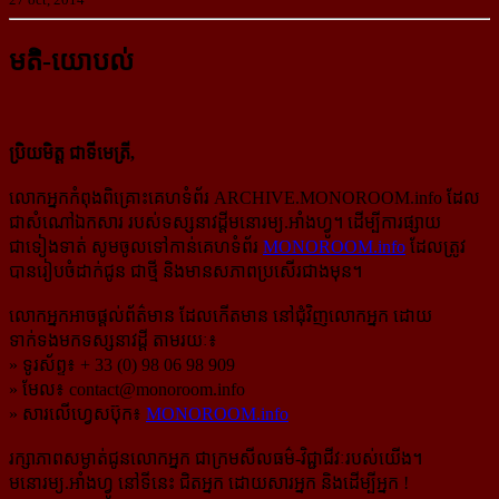
មតិ-យោបល់
ប្រិយមិត្ត ជាទីមេត្រី,
លោកអ្នកកំពុងពិគ្រោះគេហទំព័រ ARCHIVE.MONOROOM.info ដែល
ជាសំណៅឯកសារ របស់ទស្សនាវដ្ដីមនោរម្យ.អាំងហ្វូ។ ដើម្បីការផ្សាយ
ជាទៀងទាត់ សូមចូលទៅកាន់​គេហទំព័រ
MONOROOM.info
ដែលត្រូវ
បានរៀបចំដាក់ជូន ជាថ្មី និងមានសភាពប្រសើរជាងមុន។
លោកអ្នកអាចផ្ដល់ព័ត៌មាន ដែលកើតមាន នៅជុំវិញលោកអ្នក ដោយ
ទាក់ទងមកទស្សនាវដ្ដី តាមរយៈ៖
» ទូរស័ព្ទ៖ + 33 (0) 98 06 98 909
» មែល៖
contact@monoroom.info
» សារលើហ្វេសប៊ុក៖
MONOROOM.info
រក្សាភាពសម្ងាត់ជូនលោកអ្នក ជាក្រមសីលធម៌-​វិជ្ជាជីវៈ​របស់យើង។
មនោរម្យ.អាំងហ្វូ នៅទីនេះ ជិតអ្នក ដោយសារអ្នក និងដើម្បីអ្នក !