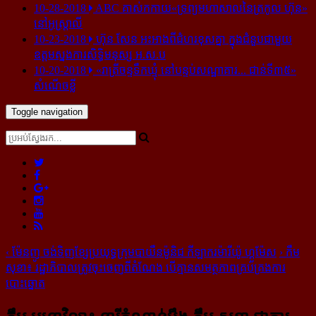
10-28-2018
ABC គាស់​កកាយ​«ទ្រព្យមហាសាល​នៃ​ត្រកូល ហ៊ុន»​
នៅ​អូស្ត្រាលី
10-23-2018
ហ៊ុន សែន អះអាង​ពី​ជំហរ​ខុស​គ្នា ក្នុង​ជំនួប​ជាមួយ​
ឧត្តម​ស្នងការ​សិទ្ធិ​មនុស្ស អ.ស.ប
10-20-2018
«រាត្រីចន្ទទឹកឃ្មុំ នៅបន្ទប់សណ្ឋាគារ... ជាន់ទី៣៥»
សំណើចខ្លី
Toggle navigation
‹
ម៉ែនញូ ចង់​ទិញ​ខ្សែ​ប្រយុទ្ធ​ក្រុម​បាយឺនម៉ូនិជ កីឡាករ​ម៉ារីយ៉ូ ហ្គូម៉ែស
›
កឹម
សុខា​៖ ​រដ្ឋាភិបាល​ត្រូវ​ចុះចេញ​ពី​តំណែង ​បើ​គ្មាន​សមត្ថភាព​គ្រប់​គ្រង​ការ​
បោះឆ្នោត