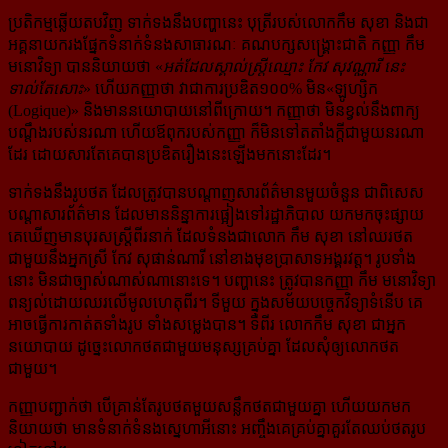
ប្រតិកម្មឆ្លើយតបវិញ ទាក់ទងនឹងបញ្ហានេះ បុត្រីរបស់លោកកឹម សុខា និងជា
អគ្គនាយករង​ផ្នែក​ទំនាក់​ទំនង​សាធារណៈ គណបក្សសង្គ្រោះជាតិ កញ្ញា កឹម
មនោវិទ្យា បាននិយាយថា «
អត់ដែលស្គាល់ស្ត្រីឈ្មោះ កែវ សុវណ្ណារី នេះ
ទាល់តែសោះ
» ហើយ​កញ្ញាថា វាជាការប្រឌិត១០០% មិន«ឡូហ្សិក
(Logique)» និងមាន​នយោបាយ​នៅពីក្រោយ។ កញ្ញាថា មិនខ្វល់នឹង​ពាក្យ
បណ្ដឹងរបស់នរណា ហើយឪពុករបស់កញ្ញា ក៏មិន​ទៅ​តតាំង​ក្ដី​ជាមួយ​នរណា
ដែរ ដោយសារតែគេបាន​ប្រឌិតរឿង​នេះ​ឡើងមកនោះដែរ។
ទាក់ទងនឹងរូបថត ដែលត្រូវបានបណ្ដាញសារព័ត៌មានមួយចំនួន ជាពិសេស
បណ្ដាសារព័ត៌មាន ដែលមាន​និន្នាការផ្អៀង​ទៅរដ្ឋាភិបាល យកមកចុះផ្សាយ
គេឃើញមានបុរសស្ត្រីពីរនាក់ ដែលទំនងជាលោក កឹម សុខា នៅឈរថត
ជាមួយនឹងអ្នកស្រី​ កែវ សុផាន់ណារី នៅខាងមុខ​ប្រាសាទអង្គរវត្ត។ រូបទាំង
នោះ មិនជាច្បាស់​ណាស់​ណា​នោះទេ។ បញ្ហា​នេះ ត្រូវបានកញ្ញា កឹម មនោវិទ្យា
ពន្យល់ដោយឈរ​លើមូលហេតុពីរ។ ទីមួយ ក្នុង​សម័យបច្ចេកវិទ្យាទំនើប គេ
អាចធ្វើការកាត់តទាំងរូប ទាំងសម្លេងបាន។ ទីពីរ លោកកឹម សុខា ជាអ្នក​
នយោបាយ ដូច្នេះ​លោក​ថតជាមួយមនុស្សគ្រប់គ្នា ដែលសុំឲ្យលោកថត
ជាមួយ។
កញ្ញាបញ្ជាក់ថា បើគ្រាន់តែរូបថតមួយសន្លឹកថតជាមួយគ្នា ហើយយកមក
និយាយថា មានទំនាក់ទំនង​ស្នេហា​អីនោះ អញ្ចឹង​គេគ្រប់គ្នាគួរតែឈប់ថតរូប