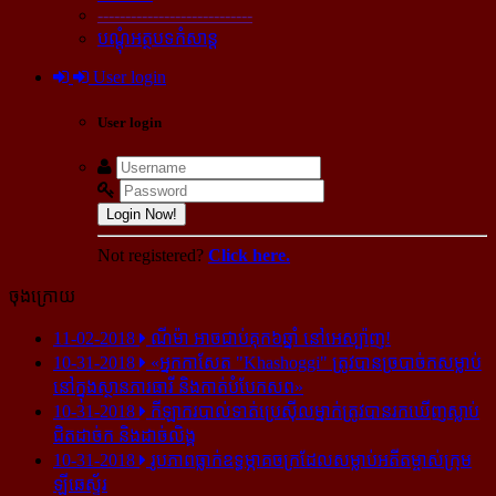
----------------------------
បណ្ដុំអត្ថបទកំសាន្ដ
User login
User login
Login Now!
Not registered?
Click here.
ចុងក្រោយ
11-02-2018
ណីម៉ា អាច​ជាប់​គុក​៦ឆ្នាំ នៅ​អេស្ប៉ាញ!
10-31-2018
«អ្នក​កាសែត "Khashoggi" ត្រូវ​បាន​ច្របាច់ក​សម្លាប់​
នៅ​ក្នុង​ស្ថាន​ភារធារី និង​កាត់​បំបែក​សព»
10-31-2018
កីឡាករ​បាល់ទាត់​ប្រេស៊ីល​ម្នាក់​ត្រូវ​បាន​រក​ឃើញ​ស្លាប់​
ជិត​ដាច់ក និង​ដាច់​លិង្គ
10-31-2018
រូបភាព​ធ្លាក់​ឧទ្ធម្ភាគចក្រ​ដែល​សម្លាប់​អតីត​ម្ចាស់​ក្រុម​
ឡីឆេស្ទ័រ