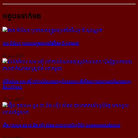
អត្ថបទទាក់ទង
តាត ម៉ារីណា ប្រកាស​សង្គ្រាម​ប្រឆាំង​វីដេអូ ធី សុវណ្ណថា
03 jun, 2017
លិខិត​ចំហរ សម រង្ស៊ី ទៅ​កាន់​តំណាង​រាស្ត្រ​ពិភពលោក ដើម្បី​ជួយ​ការពារ​ភាព​ជា​តំណាង​រាស្ត្រ​
ពិត នៅ​កម្ពុជា
17 oct, 2017
រឿន កុសល៖ នួន ជា និង ខៀវ សំផន ជា​ឃាតករ​សិប្បនិមិត្ត​ មក​ទទួល​ទោស​ជំនួស​គេ
27 oct, 2014