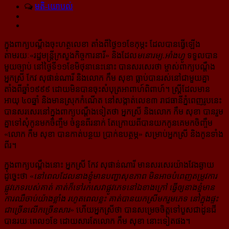
មតិ-យោបល់
ក្នុងពាក្យបណ្តឹងចុះហត្ថលេខា តាំងពីថ្ងៃ១១ខែកុម្ភះ ដែលបានធ្វើឡើង
តាមរយៈ​«រដ្ឋមន្ត្រីក្រសួងកិច្ចការនារី» និង​ដែល​
មនោរម្យ.អាំងហ្វូ
ទទួលបាន
មួយច្បាប់ នៅថ្ងៃទី១១ខែមិថុនានេះនោះ បានសរសេរថា ម្ចាស់​ពាក្យ​បណ្ដឹង
អ្នកស្រី កែវ សុផាន់ណារី និងលោក កឹម សុខា ធ្លាប់បានរស់នៅជាមួយគ្នា
តាំងពីឆ្នាំ១៩៩៩ ដោយ​មិន​បាន​ចុះ​សំបុត្រ​អាពាហ៍ពិពាហ៍។ ស្ត្រី​ដែលមាន
អាយុ ៤០ឆ្នាំ និងមានស្រុកកំណើត នៅសង្កាត់លេខ៣ រាជធានី​ភ្នំពេញ​រូបនេះ
បានសរសេរនៅក្នុង​ពាក្យបណ្ដឹង​ទៀតថា អ្នកស្រី និងលោក កឹម សុខា បានរួម
គ្នា​ទៅ​សុំ​កូន​​មក​ចិញ្ចឹម ចំនួនពីរនាក់ តែក្រោយពីបានយកកូនគេមកចិញ្ចឹម
«លោក កឹម សុខា បានកាត់បន្ថយ ប្រាក់​ឧបត្ថម្ភ» សម្រាប់​អ្នកស្រី និងកូនទាំង
ពីរ។
ក្នុងពាក្យបណ្ដឹងនោះ អ្នកស្រី កែវ សុផាន់ណារី មានសរសេរយ៉ាងវែងឆ្ងាយ
ដូច្នេះថា «
នៅពេលដែល​នាងខ្ញុំ​មាន​បញ្ហា​​សុខភាព មិនអាចបំពេញតម្រូវការ
ផ្លូវភេទរបស់គាត់ គាត់ក៏ទៅរកសេវាផ្លូវភេទនៅឯខាងក្រៅ ធ្វើឲ្យ​នាង​ខ្ញុំ​មាន
ការឈឺចាប់​យ៉ាង​ខ្លាំង រហូតពេលខ្លះ គាត់បានយកស្រីមករួមភេទ នៅក្នុងផ្ទះ
ជាច្រើនលើក​ច្រើន​សារ
» ហើយអ្នកស្រីថា បានសម្រេចចិត្ត​ទៅ​បួស​ជាដូនជី
បានរយៈពេល១ខែ ដោយសារតែលោក កឹម សុខា នោះ​ទៀត​ផង។