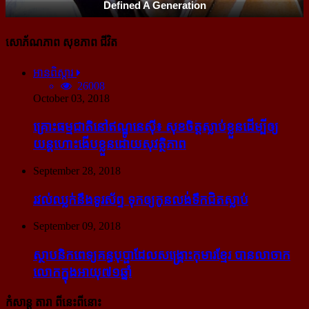
សោភ័ណភាព សុខភាព ជីវិត
អានពិស្ដារ
26008
October 03, 2018
គ្រោះធម្មជាតិនៅឥណ្ឌូនេស៊ី៖ សុខចិត្ត​ស្លាប់​ខ្លួន​ដើម្បី​ឲ្យ​
យន្ដហោះ​ងើប​ខ្លួន​ដោយ​សុវត្ថិភាព
September 28, 2018
រវល់​ឈ្លក់​នឹង​ទូរស័ព្ទ ទុក​ឲ្យ​កូន​លង់​ទឹក​ជិត​ស្លាប់
September 09, 2018
ស្ថាបនិក​ពេទ្យ​គន្ធបុប្ផា​ដែល​សង្គ្រោះ​កុមារ​ខ្មែរ​ បាន​លាចាក​
លោក​ក្នុង​អាយុ​៧១ឆ្នាំ
កំសាន្ដ តារា ពីនេះពីនោះ