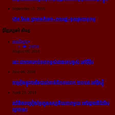
September 13, 2016
ហ៊ុន សែន ព្រមាន​កំទេច​«ពលរដ្ឋ»​ចូលរួម​បាតុកម្ម
ជុំវិញវប្បធម៌ សិល្បៈ
អានពិស្ដារ
20858
August 09, 2018
នេះ ជា​អាគារ​កប់​ពពក​ខ្ពស់​ជាង​គេ​បង្អស់ នៅ​អ៊ឺរ៉ុប
June 06, 2018
ចម្រៀង​ផ្លូវការ​នៃ​បាល់ទាត់​ពិភពលោក ២០១៨ នៅ​រ៉ូស្ស៊ី
April 21, 2018
របាំ​និង​ចម្រៀង​ខ្មែរ​ក្នុង​ទស្សនីយភាព​មួយ នៅ​រដ្ឋធានី​ប៉ារីស​
ល្ងាច​នេះ