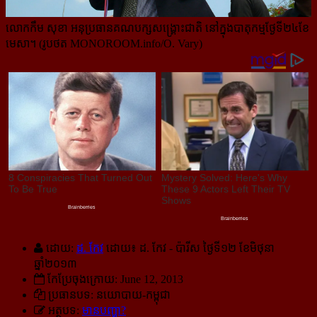
លោកកឹម សុខា អនុប្រធានគណបក្សសង្គ្រោះជាតិ នៅក្នុងបាតុកម្មថ្ងែទី២៤ខែ
មេសា។ (រូបថត MONOROOM.info/O. Vary)
ដោយ:
ដ. កែវ
ដោយ៖ ដ. កែវ - ប៉ារីស ថ្ងៃទី១២ ខែមិថុនា
ឆ្នាំ២០១៣
កែប្រែចុងក្រោយ: June 12, 2013
ប្រធានបទ: នយោបាយ-កម្ពុជា
អត្ថបទ:
មានបញ្ហា?