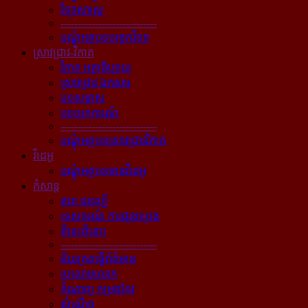
វិទ្យាសាស្ត្រ
----------------------------
បណ្ដុំអត្ថបទបច្ចេកវិទ្យា
ស្រាវជ្រាវ-វិភាគ
វិភាគ អត្ថាធិប្បាយ
ស្រាវជ្រាវ ឯកសារ
បទសម្ភាស
បទយកការណ៍
----------------------------
បណ្ដុំអត្ថបទស្រាវជ្រាវវិភាគ
វីដេអូ
បណ្ដុំអត្ថបទមានវីដេអូ
កំសាន្ដ
តារា ជនល្បី
ទេសចរណ៍ ការផ្សងព្រេង
ពីនេះពីនោះ
----------------------------
ជ័យគ្រតធ្វើព័ត៌មាន
ប្រលោមលោក
កំណាព្យ កម្រងកែវ
សំណើច