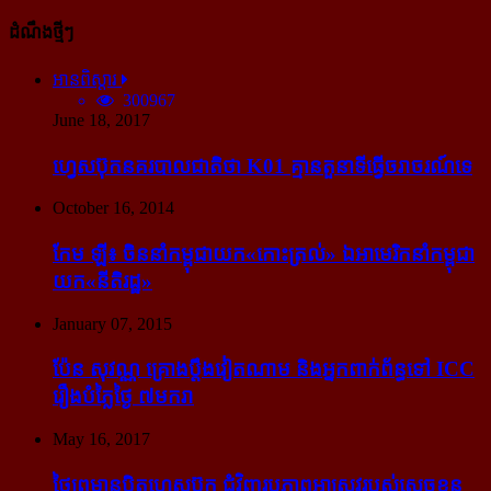
ដំណឹងថ្មីៗ
អានពិស្ដារ
300967
June 18, 2017
ហ្វេសប៊ុក​នគរបាល​ជាតិ​ថា K01 គ្មាន​តួនាទី​ធ្វើ​ចរាចរណ៍​ទេ
October 16, 2014
កែម ឡី៖ ចិន​នាំ​កម្ពុជា​យក​«កោះ​ត្រល់» ឯ​អាមេរិក​នាំ​កម្ពុជា​
យក​«នីតិរដ្ឋ»
January 07, 2015
ប៉ែន សុវណ្ណ គ្រោង​ប្តឹង​វៀតណាម និង​អ្នក​ពាក់​ព័ន្ធ​ទៅ ICC
រឿង​បំភ្លៃ​ថ្ងៃ ៧​មករា
May 16, 2017
ថៃ​ព្រមាន​បិត​ហ្វេសប៊ុក ជុំ​វិញ​រូបភាព​អាស្រូវ​របស់​ស្ដេច​ខ្លួន