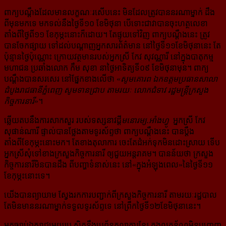
ពាក្យបណ្ដឹងដែលមានលក្ខណៈរសើបនេះ មិនដែលត្រូវបាននរណាម្នាក់ ដឹង
ពីមុនមកទេ មកទល់នឹង​ថ្ងៃ​ទី​១០ ខែមិថុនា បើ​ទោះជាវាបានចុះហត្ថលេខា
តាំងពីថ្ងៃពី១១ ខែកុម្ភះនោះក៏ដោយ។ តែផ្ទុយទៅវិញ ពាក្យ​បណ្ដឹង​នេះ ត្រូវ
បានចែកផ្សាយ ទៅ​​ដល់បណ្ដាញអ្នកសារព័ត៌មាន នៅថ្ងៃទី១១ខែមិថុនានេះ តែ
ប៉ុន្មានថ្ងៃប៉ុណ្ណោះ ក្រោយ​វត្ថមានរបស់អ្នកស្រី កែវ សុវណ្ណារី នៅក្នុងបាតុកម្ម
មហាជន ប្រឆាំងលោក កឹម សុខា នាថ្ងៃអាទិត្យ​ទី០៩ ខែមិថុនាមុន។ ពាក្យ
បណ្ដឹងបានសរសេរ នៅផ្នែក​ខាងលើថា «
សូមគោរព ឯកឧត្តមប្រធាន​សាលា​
ដំបូង​រាជធានី​ភ្នំពេញ សូមទានជ្រាប តាមរយៈ លោកជំទាវ រដ្ឋមន្ត្រីក្រសួង​
កិច្ចការនារី
»។
ឆ្លើយតបនឹងការសាកសួរ របស់ទស្សនាវដ្ដី​
មនោរម្យ.អាំងហ្វូ
អ្នកស្រី កែវ
សុផាន់ណារី ផ្ទាល់បានថ្លែង​តាម​ទូរស័ព្ទថា ពាក្យ​បណ្ដឹងនេះ បានប្ដឹង
តាំងពីខែកុម្ភះនោះមក។ តែខាងតុលាការ ចេះតែដំអក់ទុកមិន​ដោះ​ស្រាយ ទើប​
អ្នកស្រី​សុំ​ទៅខាងក្រសួង​កិច្ចការ​នារី ឲ្យជួយអន្តរាគម។ បានន័យថា ក្រសួង
កិច្ចការនារី​មិន​បាន​ដឹង ពីបញ្ហា​ទំនាស់​នេះ នៅ«ក្នុងអំឡុងពេល»​នៃថ្ងៃទី១១​
ខែកុម្ភះនោះទេ។
យើងបានព្យាយាម ស្វែងរកការបញ្ជាក់ពីក្រសួងកិច្ចការនារី តាមរយៈរដ្ឋបាល
តែមិនមាននរណាម្នាក់​ទទួល​ទូរស័ព្ទទេ នៅ​ព្រឹកថ្ងៃទី១២ខែមិថុនានេះ។
អ្នកច្បាប់ឯករាជ្យមួយរូប ស្និតនឹងប្រព័ន្ធតុលាការខ្មែរ ក្នុងលក្ខខ័ណ្ឌមិនបញ្ចេញ