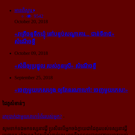
អានពិស្ដារ
9542
October 20, 2018
«រាត្រីចន្ទទឹកឃ្មុំ នៅបន្ទប់សណ្ឋាគារ... ជាន់ទី៣៥»
សំណើចខ្លី
October 09, 2018
«សំដី​ឲ្យ​ប្រផ្នូល របស់​កូនស្រី» សំណើចខ្លី
September 25, 2018
«ចេញ​មួយ​កេស​ហ្មង ឲ្យ​តែ​នរណា​ហៅ! ចេញ​មួយ​កេស!»
ដៃគូសំខាន់ៗ
រក​​ប្រាក់​​ជា​​មួយ​​គេហទំព័រ​​របស់​​អ្នក?
-
សូម​ទាក់ទង​មក​ទស្សនាវដ្ដី ប្រសិន​បើ​អ្នក​ចង់​ក្លាយ​ជា​ដៃគូរ​របស់​ទស្សនាវដ្ដី​