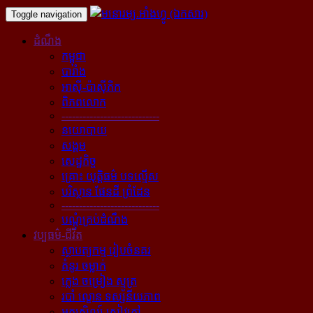
Toggle navigation
ដំណឹង
កម្ពុជា
បារាំង
អាស៊ី-ប៉ាស៊ីភិក
ពិភពលោក
----------------------------
នយោបាយ
សង្គម
សេដ្ឋកិច្ច
គ្រោះ យុត្តិធម៌ បទល្មើស
បរិស្ថាន ផែនដី ព្រំដែន
----------------------------
បណ្ដុំគ្រប់ដំណឹង
វប្បធម៌-ជីវិត
ស្ថាបត្យកម្ម រៀបចំនគរ
គំនូរ ចម្លាក់
ភ្លេង ចម្រៀង ស្មូត្រ
របាំ ល្ខោន ទស្សនីយភាព
អក្សសិល្ប៍ សៀវភៅ