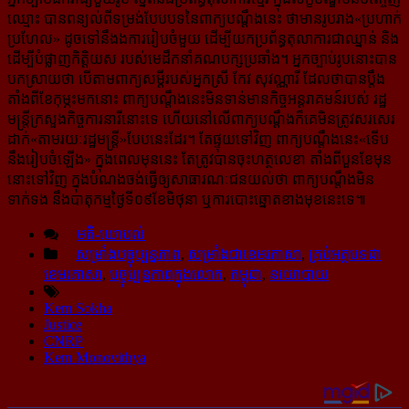
ឈ្មោះ បានពន្យល់ពីទម្រង់​បែបបទ​នៃ​ពាក្យបណ្ដឹងនេះ ថាមានរូបរាង«ប្រហាក់
ប្រហែល» ដូចទៅនឹងងការរៀបចំមួយ ដើម្បីយក​ប្រព័ន្ធ​តុលាការ​ជា​ឈ្នាន់ និង​
ដើម្បីបំផ្លាញកិត្តិយស របស់មេដឹកនាំគណបក្សប្រឆាំង។ អ្នកច្បាប់រូបនោះ​បាន​
បក​ស្រាយ​ថា បើតាមពាក្យសម្ដីរបស់​អ្នកស្រី កែវ សុវណ្ណារី ដែលថាបានប្ដឹង
តាំងពីខែកុម្ភះមកនោះ ពាក្យបណ្ដឹង​នេះ​មិន​ទាន់​មានកិច្ចអន្តរាគមន៍របស់ រដ្ឋ
មន្ត្រី​ក្រសួង​កិច្ចការនារីនោះទេ ហើយនៅលើពាក្យបណ្ដឹង​ក៏គេ​មិន​ត្រូវ​សរសេរ
ដាក់«តាមរយៈរដ្ឋមន្ត្រី»បែបនេះដែរ។ តែផ្ទុយ​ទៅវិញ ពាក្យបណ្ដឹងនេះ«ទើប
នឹងរៀបចំឡើង» ក្នុង​ពេលមុននេះ តែត្រូវបានចុះហត្ថលេខា តាំងពីបួនខែមុន
នោះទៅវិញ ក្នុង​បំណង​ចង់ធ្វើឲ្យ​សាធារណៈ​ជន​យល់ថា ពាក្យបណ្ដឹងមិន
ទាក់ទង នឹងបាតុកម្មថ្ងៃទី០៩ខែមិថុនា ឬការបោះ​ឆ្នោត​​ខាង​​មុខ​នេះ​ទេ៕
មតិ-យោបល់
សម្រាំងបច្ចុប្បន្នភាព
,
សម្រាំងជាខេមរភាសា
,
គ្រប់អត្ថបទជា
ខេមរភាសា
,
បច្ចុប្បន្នភាពក្នុងលោក
,
កម្ពុជា
,
នយោបាយ
Kem Sokha
Justice
CNRP
Kem Monovithya