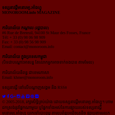
ទស្សនាវដ្ដីមនោរម្យ.អាំងហ្វូ
MONOROOM.info MAGAZINE
ការិយាល័យ កណ្ដាល (រដ្ឋបាល)
#6 Rue de Breteuil, 94100 St Maur des Fosses, France
Tél: + 33 (0) 98 06 98 909
Fax: + 33 (0) 98 56 98 909
Email:
contact@monoroom.info
ការិយាល័យ ក្នុង​ប្រទេស​កម្ពុជា
(បិទជាបណ្ដោះអាសន្ន តែលោកអ្នកអាចទាក់ទងបាន តាមមែល)
ការិយាល័យនិពន្ធ ជាខេមរភាសា
Email:
khmer@monoroom.info
ទស្សនាវដ្ដី​ នៅលើបណ្ដាញសង្គម និង RSS៖
© 2005-2018, រក្សាសិទ្ធិគ្រប់យ៉ាង ដោយទស្សនាវដ្ដី​មនោរម្យ.អាំងហ្វូ។ ហាម​
ដក​ស្រង់​នូវ​ផ្នែក​ណា​មួយ​ ឬ​ផ្នែក​ទាំង​អស់​នៃ​ការ​ផ្សាយ​របស់​ទស្សនាវដ្ដី​​
មនោរម្យ.អាំងហ្វូ យក​ទៅ​​បោះពុម្ព តាម​ប្រព័ន្ធ​អេឡិច​ត្រូនិច ផ្សាយ​តាម​រលក​