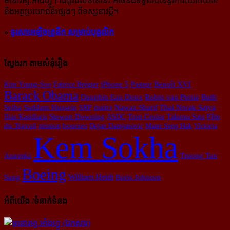
មនោរម្យ.អាំងហ្វូ។ ដៃ​គូរ​ដ៏​សំខាន់​នេះ អាច​នឹង​ទទួល​បាន​នូវ​ការ​យោគយល់
និង​អត្ថ​ប្រយោជន៍​ផ្សេងៗ ពីទស្សនាវដ្ដី។
»
ទូរសាអេឡិចត្រូនិក សម្រាប់បុគ្គលិក
ស្វែងរក តាមសំនុំរឿង
Kim Young-Soo
Fabrice Brégier
iPhone 5
Pasteur
Benoît XVI
Barack Obama
Dauphin Eau Doux
Robin van Persie
Buth
Thai Norak Satya
Seiha
Saddam Hussein
SRP
maitre
Nawaz Sharif
Ilias Kasidiaris
Stewart Downing
ASDC
Tom Cruise
Takuma Sato
Fête
du Travail
mission
bourses
Dejan Damjanovic
Mann Seng Hak
Victoria
Kem Sokha
Azarenka
Truong Tan
Boeing
William Heidt
Sang
Boris Johnson
អំពីយើង /ទំនាក់ទំនង