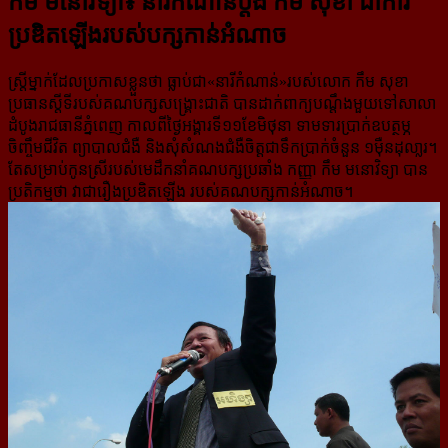
កឹម មនោវិទ្យា៖ នារី​កំណាន់​ប្ដឹង​ កឹម សុខា ជា​ការ​
ប្រឌិត​ឡើង​របស់​បក្ស​កាន់​អំណាច
ស្ត្រីម្នាក់ដែលប្រកាសខ្លួនថា ធ្លាប់ជា«នារីកំណាន់»របស់លោក កឹម សុខា
ប្រធានស្ដីទីរបស់​គណបក្ស​សង្គ្រោះ​ជាតិ បាន​​ដាក់ពាក្យបណ្ដឹងមួយទៅសាលា
ដំបូងរាជធានីភ្នំពេញ កាលពីថ្ងៃអង្គារទី១១ខែមិថុនា ទាមទារប្រាក់​ឧបត្ថម្ភ​
ចិញ្ចឹមជីវិត ព្យាបាលជំងឺ និងសុំសំណងជំងឺចិត្តជាទឹកប្រាក់ចំនួន ១ម៉ឺនដុលា្លរ។
តែសម្រាប់កូនស្រី​របស់​មេដឹកនាំ​គណបក្ស​ប្រឆាំង កញ្ញា កឹម មនោវិទ្យា បាន
ប្រតិកម្មថា វាជារឿង​ប្រឌិត​ឡើង របស់គណបក្ស​កាន់អំណាច។