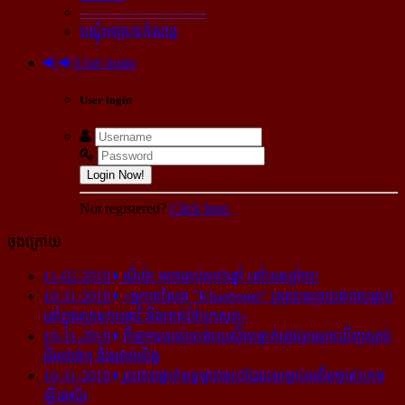
----------------------------
បណ្ដុំអត្ថបទកំសាន្ដ
User login
User login
Login Now!
Not registered?
Click here.
ចុងក្រោយ
11-02-2018
ណីម៉ា អាច​ជាប់​គុក​៦ឆ្នាំ នៅ​អេស្ប៉ាញ!
10-31-2018
«អ្នក​កាសែត "Khashoggi" ត្រូវ​បាន​ច្របាច់ក​សម្លាប់​
នៅ​ក្នុង​ស្ថាន​ភារធារី និង​កាត់​បំបែក​សព»
10-31-2018
កីឡាករ​បាល់ទាត់​ប្រេស៊ីល​ម្នាក់​ត្រូវ​បាន​រក​ឃើញ​ស្លាប់​
ជិត​ដាច់ក និង​ដាច់​លិង្គ
10-31-2018
រូបភាព​ធ្លាក់​ឧទ្ធម្ភាគចក្រ​ដែល​សម្លាប់​អតីត​ម្ចាស់​ក្រុម​
ឡីឆេស្ទ័រ