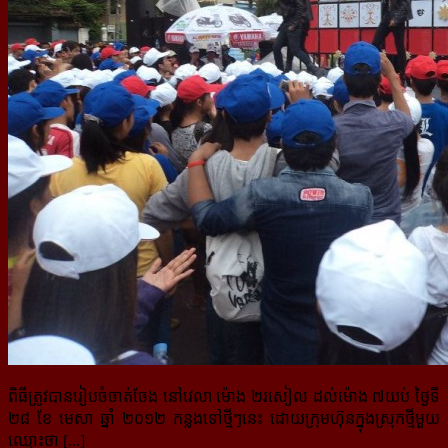
ពិធីត្រូវបានរៀបចំចាត់ចែង នៅវេលា ម៉ោង ២រសៀល ដល់ម៉ោង ៧យប់ ថ្ងៃទី
២៨ ខែ មេសា ឆ្នាំ ២០១២ កន្លងទៅថ្មីៗនេះ ដោយក្រុមហ៊ុនក្នុងស្រុកថ្មីមួយ
ឈ្មោះថា [...]