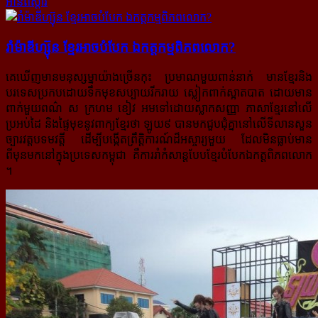
អានពិស្ដារ
រាំម៉ាឌីហ្ស៊ុន ខ្មែរអាចបំបែក ឯកត្តកម្មពិភពលោក?
គេឃើញមានមនុស្សម្នាយ៉ាងច្រើនកុះ ប្រមាណមួយពាន់នាក់ មានខ្មែរនិង
បរទេសប្រកបដោយទឹកមុខសប្បាយរីករាយ ស្លៀកពាក់ស្អាតបាត ដោយមាន
ពាក់មួយពណ៌ ស ក្រហម ខៀវ អមទៅដោយស្លាកសញ្ញា ភាសាខ្មែរនៅលើ
ប្រអប់ដៃ និងផ្ទៃមុខនូវពាក្យខ្មែរថា
ឡូយ៩
បានមកជួបជុំគ្នានៅលើទីលានសួន
ច្បារវត្តបទមវត្តី ដើម្បីបង្កើតព្រឹត្តិការណ៍ដ៏អស្ចារ្យមួយ ដែលមិនធ្លាប់មាន
ពីមុនមកនៅក្នុងប្រទេសកម្ពុជា គឺការរាំកំសាន្តបែបខ្មែរបំបែកឯកត្តពិភពលោក
។