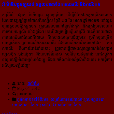
រាំ ម៉ាឌីហ្សុនឡូយ៩ ទទួលបានទាំងការសរសើរ និងការរិះគន់
កម្មវិធីរាំ ចង្វាក់ ម៉ាឌីហ្សុន ឡូយប្រាំបួន ដើម្បីបំបែកឯកត្តកម្មពិភពលោក
ដែលបានប្រព្រឹត្តទៅកាលពីរសៀល ថ្ងៃទី ២៨ ខែ មេសា ឆ្នាំ ២០១២ នៅសួន
ច្បារវត្តបទមវត្តីកន្លងមក ត្រូវបានមហាជនខ្មែរទាំងក្នុង និងក្រៅប្រទេសមាន
ការចាប់អារម្មណ៍ យ៉ាងខ្លាំង។ ទោះបីជាអ្នករៀបរៀងកម្មវិធី បាននិយាយថាជា
ការជោគជ័យដ៏ធំធេងក៏ដោយ ក៏គេបានសង្កេតឃើញមាន ប្រតិកម្មជាច្រើន
បានធ្លាក់មក រួមមានទាំងការសរសើរ និងព្រមទាំងការរិះគន់ផងដែរ។ ការ
សរសើរ និងការរិះគន់ទាំងនោះ ត្រូវបានធ្វើតាមបណ្ដាញគេហទំព័រសង្គម
ហ្វេសប៊ុក ប្លូងផ្សេងៗ និងគេហទំព័ររបស់ កម្មវិធីឡូយ៩ខ្លូនឯង នេះតែម្ដង។
ទស្សនាវដ្ដីមនោរម្យព័ងអាំងហ្វូ នឹងយកចំណាប់អារម្មណ៍ទាំងនោះ មកធ្វើការ
អធិប្បាយឡើងវិញ។
ដោយ:
គល់រាំង
May 04, 2012
ប្រធានបទ:
គួរតែអាន នៅទំព័រមុខ
,
សម្រាំងជាខេមរភាសា
,
គ្រប់អត្ថបទជា
ខេមរភាសា
,
វិភាគ
,
ស្រាវជ្រាវ អត្ថាធិប្បាយ វិភាគ