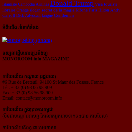
Donald Trump
islamiste
Cambodia Airlines
Visa touriste
libraire
Orange
slogan
secret de la magie
Mfone
Paris Hilton
Andy
Carroll
Dick Advocaat
langue
Gentleman
អំពីយើង /ទំនាក់ទំនង
ទស្សនាវដ្ដីមនោរម្យ.អាំងហ្វូ
MONOROOM.info MAGAZINE
ការិយាល័យ កណ្ដាល (រដ្ឋបាល)
#6 Rue de Breteuil, 94100 St Maur des Fosses, France
Tél: + 33 (0) 98 06 98 909
Fax: + 33 (0) 98 56 98 909
Email:
contact@monoroom.info
ការិយាល័យ ក្នុង​ប្រទេស​កម្ពុជា
(បិទជាបណ្ដោះអាសន្ន តែលោកអ្នកអាចទាក់ទងបាន តាមមែល)
ការិយាល័យនិពន្ធ ជាខេមរភាសា