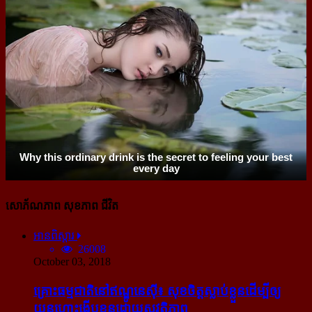
សោភ័ណភាព សុខភាព ជីវិត
អានពិស្ដារ
26008
October 03, 2018
គ្រោះធម្មជាតិនៅឥណ្ឌូនេស៊ី៖ សុខចិត្ត​ស្លាប់​ខ្លួន​ដើម្បី​ឲ្យ​
យន្ដហោះ​ងើប​ខ្លួន​ដោយ​សុវត្ថិភាព