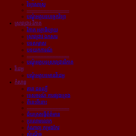
វិទ្យាសាស្ត្រ
----------------------------
បណ្ដុំអត្ថបទបច្ចេកវិទ្យា
ស្រាវជ្រាវ-វិភាគ
វិភាគ អត្ថាធិប្បាយ
ស្រាវជ្រាវ ឯកសារ
បទសម្ភាស
បទយកការណ៍
----------------------------
បណ្ដុំអត្ថបទស្រាវជ្រាវវិភាគ
វីដេអូ
បណ្ដុំអត្ថបទមានវីដេអូ
កំសាន្ដ
តារា ជនល្បី
ទេសចរណ៍ ការផ្សងព្រេង
ពីនេះពីនោះ
----------------------------
ជ័យគ្រតធ្វើព័ត៌មាន
ប្រលោមលោក
កំណាព្យ កម្រងកែវ
សំណើច