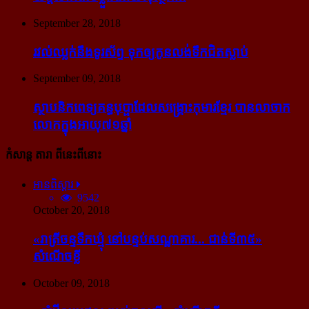
September 28, 2018
រវល់​ឈ្លក់​នឹង​ទូរស័ព្ទ ទុក​ឲ្យ​កូន​លង់​ទឹក​ជិត​ស្លាប់
September 09, 2018
ស្ថាបនិក​ពេទ្យ​គន្ធបុប្ផា​ដែល​សង្គ្រោះ​កុមារ​ខ្មែរ​ បាន​លាចាក​
លោក​ក្នុង​អាយុ​៧១ឆ្នាំ
កំសាន្ដ តារា ពីនេះពីនោះ
អានពិស្ដារ
9542
October 20, 2018
«រាត្រីចន្ទទឹកឃ្មុំ នៅបន្ទប់សណ្ឋាគារ... ជាន់ទី៣៥»
សំណើចខ្លី
October 09, 2018