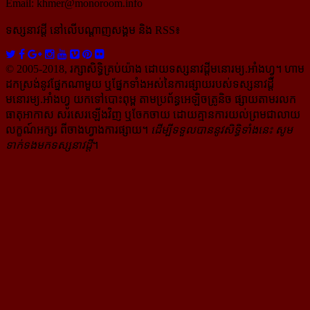
Email:
khmer@monoroom.info
ទស្សនាវដ្ដី​ នៅលើបណ្ដាញសង្គម និង RSS៖
© 2005-2018, រក្សាសិទ្ធិគ្រប់យ៉ាង ដោយទស្សនាវដ្ដី​មនោរម្យ.អាំងហ្វូ។ ហាម​
ដក​ស្រង់​នូវ​ផ្នែក​ណា​មួយ​ ឬ​ផ្នែក​ទាំង​អស់​នៃ​ការ​ផ្សាយ​របស់​ទស្សនាវដ្ដី​​
មនោរម្យ.អាំងហ្វូ យក​ទៅ​​បោះពុម្ព តាម​ប្រព័ន្ធ​អេឡិច​ត្រូនិច ផ្សាយ​តាម​រលក​
ធាតុអាកាស សរសេរ​ឡើង​វិញ ឬ​ចែក​ចាយ​ ដោយ​គ្មាន​ការ​យល់ព្រមជា​លាយ​
លក្ខណ៍​អក្សរ​ ពី​ចាងហ្វាង​ការ​ផ្សាយ​។
ដើម្បី​ទទួល​បាននូវសិទ្ធិ​ទាំងនេះ សូម​
ទាក់​ទង​មក​ទស្សនាវដ្ដី
។