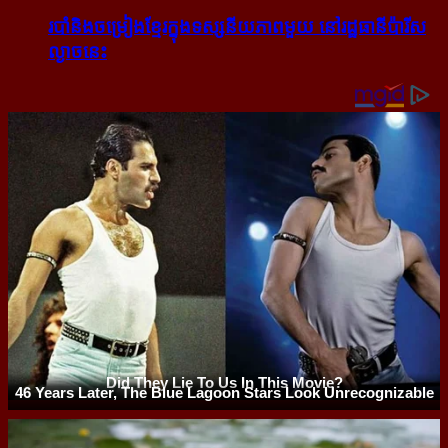
របាំ​និង​ចម្រៀង​ខ្មែរ​ក្នុង​ទស្សនីយភាព​មួយ នៅ​រដ្ឋធានី​ប៉ារីស​
ល្ងាច​នេះ