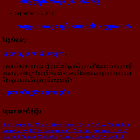
«សំដី​ឲ្យ​ប្រផ្នូល របស់​កូនស្រី» សំណើចខ្លី
September 25, 2018
«ចេញ​មួយ​កេស​ហ្មង ឲ្យ​តែ​នរណា​ហៅ! ចេញ​មួយ​កេស!»
ដៃគូសំខាន់ៗ
រក​​ប្រាក់​​ជា​​មួយ​​គេហទំព័រ​​របស់​​អ្នក?
-
សូម​ទាក់ទង​មក​ទស្សនាវដ្ដី ប្រសិន​បើ​អ្នក​ចង់​ក្លាយ​ជា​ដៃគូរ​របស់​ទស្សនាវដ្ដី​
មនោរម្យ.អាំងហ្វូ។ ដៃ​គូរ​ដ៏​សំខាន់​នេះ អាច​នឹង​ទទួល​បាន​នូវ​ការ​យោគយល់
និង​អត្ថ​ប្រយោជន៍​ផ្សេងៗ ពីទស្សនាវដ្ដី។
»
ទូរសាអេឡិចត្រូនិក សម្រាប់បុគ្គលិក
ស្វែងរក តាមសំនុំរឿង
AirAsia
Milliardaire
Raul Castro
time
Mexican Open
Graham Taylor
Jacques Vergès
PROM Ratha
sud-corée
Zara
Otan
European Under-21
Manhattan
Edouard Philippe
Antonio Cassano
ASEAN Football