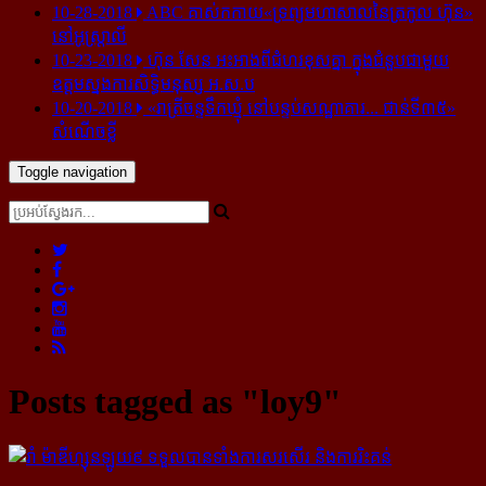
10-28-2018
ABC គាស់​កកាយ​«ទ្រព្យមហាសាល​នៃ​ត្រកូល ហ៊ុន»​
នៅ​អូស្ត្រាលី
10-23-2018
ហ៊ុន សែន អះអាង​ពី​ជំហរ​ខុស​គ្នា ក្នុង​ជំនួប​ជាមួយ​
ឧត្តម​ស្នងការ​សិទ្ធិ​មនុស្ស អ.ស.ប
10-20-2018
«រាត្រីចន្ទទឹកឃ្មុំ នៅបន្ទប់សណ្ឋាគារ... ជាន់ទី៣៥»
សំណើចខ្លី
Toggle navigation
Posts tagged as "loy9"