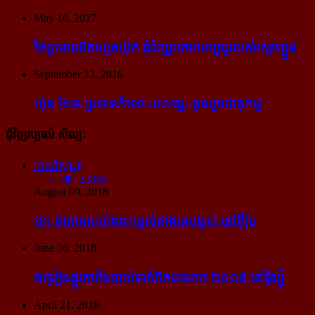
May 16, 2017
ថៃ​ព្រមាន​បិត​ហ្វេសប៊ុក ជុំ​វិញ​រូបភាព​អាស្រូវ​របស់​ស្ដេច​ខ្លួន
September 13, 2016
ហ៊ុន សែន ព្រមាន​កំទេច​«ពលរដ្ឋ»​ចូលរួម​បាតុកម្ម
ជុំវិញវប្បធម៌ សិល្បៈ
អានពិស្ដារ
20858
August 09, 2018
នេះ ជា​អាគារ​កប់​ពពក​ខ្ពស់​ជាង​គេ​បង្អស់ នៅ​អ៊ឺរ៉ុប
June 06, 2018
ចម្រៀង​ផ្លូវការ​នៃ​បាល់ទាត់​ពិភពលោក ២០១៨ នៅ​រ៉ូស្ស៊ី
April 21, 2018