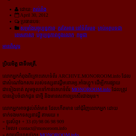
ដោយ:
គល់រាំង
April 30, 2012
ប្រធានបទ:
សម្រាំងបច្ចុប្បន្នភាព
,
គួរតែអាន នៅទំព័រមុខ
,
គ្រប់អត្ថបទជា
ខេមរភាសា
,
បច្ចុប្បន្នភាពក្នុងលោក
,
កម្ពុជា
អានពិស្ដារ
ប្រិយមិត្ត ជាទីមេត្រី,
លោកអ្នកកំពុងពិគ្រោះគេហទំព័រ ARCHIVE.MONOROOM.info ដែល
ជាសំណៅឯកសារ របស់ទស្សនាវដ្ដីមនោរម្យ.អាំងហ្វូ។ ដើម្បីការផ្សាយ
ជាទៀងទាត់ សូមចូលទៅកាន់​គេហទំព័រ
MONOROOM.info
ដែលត្រូវ
បានរៀបចំដាក់ជូន ជាថ្មី និងមានសភាពប្រសើរជាងមុន។
លោកអ្នកអាចផ្ដល់ព័ត៌មាន ដែលកើតមាន នៅជុំវិញលោកអ្នក ដោយ
ទាក់ទងមកទស្សនាវដ្ដី តាមរយៈ៖
» ទូរស័ព្ទ៖ + 33 (0) 98 06 98 909
» មែល៖
contact@monoroom.info
» សារលើហ្វេសប៊ុក៖
MONOROOM.info