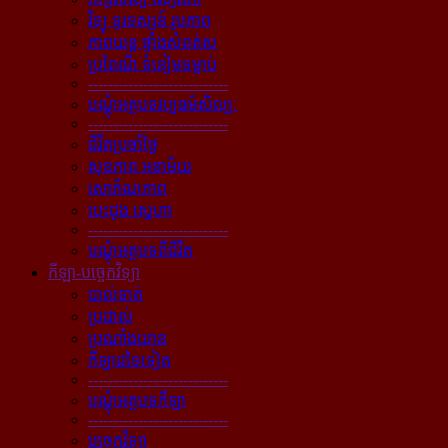
វិទ្យុ ទូរទស្សន៍ រូបភាព
ភាពយន្ដ ផ្ទាំងសំពត់ស
ប្រពៃណី ទំនៀមទម្លាប់
----------------------------
បណ្ដុំអត្ថបទវប្បធម៌សិល្បៈ
----------------------------
ជីវិតប្រចាំថ្ងៃ
សុខភាព អនាម័យ
សោភ័ណភាព
បេះដូង ស្នេហា
----------------------------
បណ្ដុំអត្ថបទពីជីវិត
កីឡា-បច្ចេកវិទ្យា
បាល់ទាត់
ប្រដាល់
ប្រណាំងយាន
កីឡាដទៃទៀត
----------------------------
បណ្ដុំអត្ថបទកីឡា
----------------------------
បច្ចេកវិទ្យា