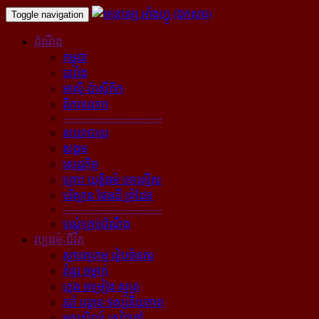
Toggle navigation
ដំណឹង
កម្ពុជា
បារាំង
អាស៊ី-ប៉ាស៊ីភិក
ពិភពលោក
----------------------------
នយោបាយ
សង្គម
សេដ្ឋកិច្ច
គ្រោះ យុត្តិធម៌ បទល្មើស
បរិស្ថាន ផែនដី ព្រំដែន
----------------------------
បណ្ដុំគ្រប់ដំណឹង
វប្បធម៌-ជីវិត
ស្ថាបត្យកម្ម រៀបចំនគរ
គំនូរ ចម្លាក់
ភ្លេង ចម្រៀង ស្មូត្រ
របាំ ល្ខោន ទស្សនីយភាព
អក្សសិល្ប៍ សៀវភៅ