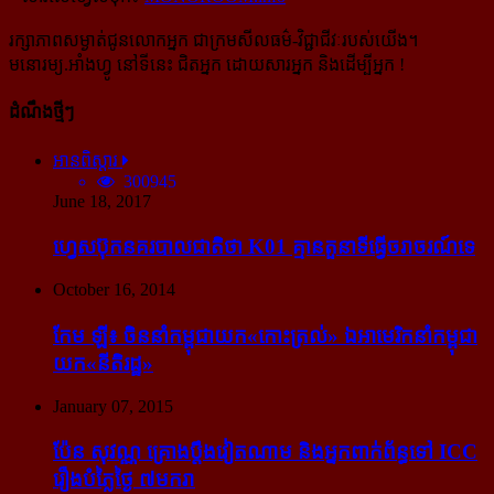
រក្សាភាពសម្ងាត់ជូនលោកអ្នក ជាក្រមសីលធម៌-​វិជ្ជាជីវៈ​របស់យើង។
មនោរម្យ.អាំងហ្វូ នៅទីនេះ ជិតអ្នក ដោយសារអ្នក និងដើម្បីអ្នក !
ដំណឹងថ្មីៗ
អានពិស្ដារ
300945
June 18, 2017
ហ្វេសប៊ុក​នគរបាល​ជាតិ​ថា K01 គ្មាន​តួនាទី​ធ្វើ​ចរាចរណ៍​ទេ
October 16, 2014
កែម ឡី៖ ចិន​នាំ​កម្ពុជា​យក​«កោះ​ត្រល់» ឯ​អាមេរិក​នាំ​កម្ពុជា​
យក​«នីតិរដ្ឋ»
January 07, 2015
ប៉ែន សុវណ្ណ គ្រោង​ប្តឹង​វៀតណាម និង​អ្នក​ពាក់​ព័ន្ធ​ទៅ ICC
រឿង​បំភ្លៃ​ថ្ងៃ ៧​មករា