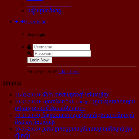
----------------------------
បណ្ដុំអត្ថបទកំសាន្ដ
User login
User login
Login Now!
Not registered?
Click here.
ចុងក្រោយ
11-02-2018
ណីម៉ា អាច​ជាប់​គុក​៦ឆ្នាំ នៅ​អេស្ប៉ាញ!
10-31-2018
«អ្នក​កាសែត "Khashoggi" ត្រូវ​បាន​ច្របាច់ក​សម្លាប់​
នៅ​ក្នុង​ស្ថាន​ភារធារី និង​កាត់​បំបែក​សព»
10-31-2018
កីឡាករ​បាល់ទាត់​ប្រេស៊ីល​ម្នាក់​ត្រូវ​បាន​រក​ឃើញ​ស្លាប់​
ជិត​ដាច់ក និង​ដាច់​លិង្គ
10-31-2018
រូបភាព​ធ្លាក់​ឧទ្ធម្ភាគចក្រ​ដែល​សម្លាប់​អតីត​ម្ចាស់​ក្រុម​
ឡីឆេស្ទ័រ