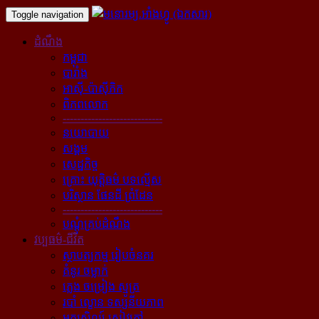
Toggle navigation
ដំណឹង
កម្ពុជា
បារាំង
អាស៊ី-ប៉ាស៊ីភិក
ពិភពលោក
----------------------------
នយោបាយ
សង្គម
សេដ្ឋកិច្ច
គ្រោះ យុត្តិធម៌ បទល្មើស
បរិស្ថាន ផែនដី ព្រំដែន
----------------------------
បណ្ដុំគ្រប់ដំណឹង
វប្បធម៌-ជីវិត
ស្ថាបត្យកម្ម រៀបចំនគរ
គំនូរ ចម្លាក់
ភ្លេង ចម្រៀង ស្មូត្រ
របាំ ល្ខោន ទស្សនីយភាព
អក្សសិល្ប៍ សៀវភៅ