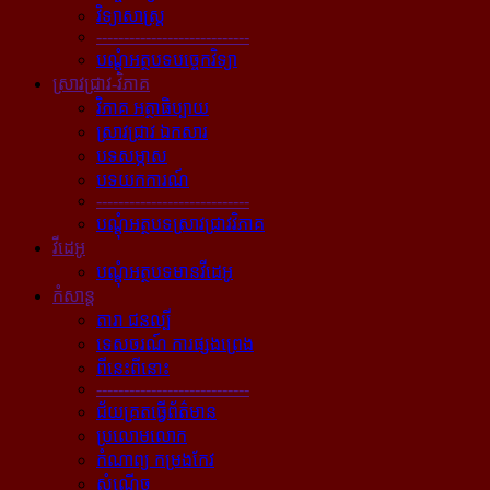
វិទ្យាសាស្ត្រ
----------------------------
បណ្ដុំអត្ថបទបច្ចេកវិទ្យា
ស្រាវជ្រាវ-វិភាគ
វិភាគ អត្ថាធិប្បាយ
ស្រាវជ្រាវ ឯកសារ
បទសម្ភាស
បទយកការណ៍
----------------------------
បណ្ដុំអត្ថបទស្រាវជ្រាវវិភាគ
វីដេអូ
បណ្ដុំអត្ថបទមានវីដេអូ
កំសាន្ដ
តារា ជនល្បី
ទេសចរណ៍ ការផ្សងព្រេង
ពីនេះពីនោះ
----------------------------
ជ័យគ្រតធ្វើព័ត៌មាន
ប្រលោមលោក
កំណាព្យ កម្រងកែវ
សំណើច