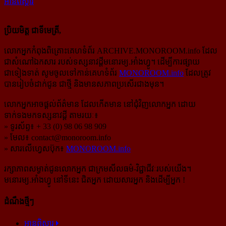
អានពិស្ដារ
ប្រិយមិត្ត ជាទីមេត្រី,
លោកអ្នកកំពុងពិគ្រោះគេហទំព័រ ARCHIVE.MONOROOM.info ដែល
ជាសំណៅឯកសារ របស់ទស្សនាវដ្ដីមនោរម្យ.អាំងហ្វូ។ ដើម្បីការផ្សាយ
ជាទៀងទាត់ សូមចូលទៅកាន់​គេហទំព័រ
MONOROOM.info
ដែលត្រូវ
បានរៀបចំដាក់ជូន ជាថ្មី និងមានសភាពប្រសើរជាងមុន។
លោកអ្នកអាចផ្ដល់ព័ត៌មាន ដែលកើតមាន នៅជុំវិញលោកអ្នក ដោយ
ទាក់ទងមកទស្សនាវដ្ដី តាមរយៈ៖
» ទូរស័ព្ទ៖ + 33 (0) 98 06 98 909
» មែល៖
contact@monoroom.info
» សារលើហ្វេសប៊ុក៖
MONOROOM.info
រក្សាភាពសម្ងាត់ជូនលោកអ្នក ជាក្រមសីលធម៌-​វិជ្ជាជីវៈ​របស់យើង។
មនោរម្យ.អាំងហ្វូ នៅទីនេះ ជិតអ្នក ដោយសារអ្នក និងដើម្បីអ្នក !
ដំណឹងថ្មីៗ
អានពិស្ដារ