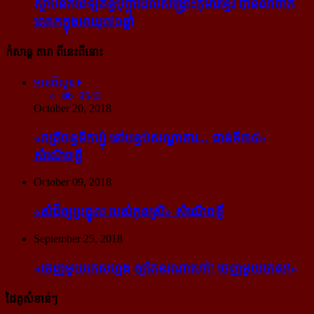
ស្ថាបនិក​ពេទ្យ​គន្ធបុប្ផា​ដែល​សង្គ្រោះ​កុមារ​ខ្មែរ​ បាន​លាចាក​
លោក​ក្នុង​អាយុ​៧១ឆ្នាំ
កំសាន្ដ តារា ពីនេះពីនោះ
អានពិស្ដារ
9542
October 20, 2018
«រាត្រីចន្ទទឹកឃ្មុំ នៅបន្ទប់សណ្ឋាគារ... ជាន់ទី៣៥»
សំណើចខ្លី
October 09, 2018
«សំដី​ឲ្យ​ប្រផ្នូល របស់​កូនស្រី» សំណើចខ្លី
September 25, 2018
«ចេញ​មួយ​កេស​ហ្មង ឲ្យ​តែ​នរណា​ហៅ! ចេញ​មួយ​កេស!»
ដៃគូសំខាន់ៗ