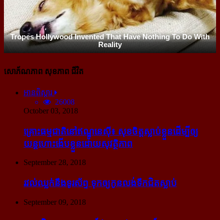
សោភ័ណភាព សុខភាព ជីវិត
អានពិស្ដារ
26008
October 03, 2018
គ្រោះធម្មជាតិនៅឥណ្ឌូនេស៊ី៖ សុខចិត្ត​ស្លាប់​ខ្លួន​ដើម្បី​ឲ្យ​
យន្ដហោះ​ងើប​ខ្លួន​ដោយ​សុវត្ថិភាព
September 28, 2018
រវល់​ឈ្លក់​នឹង​ទូរស័ព្ទ ទុក​ឲ្យ​កូន​លង់​ទឹក​ជិត​ស្លាប់
September 09, 2018