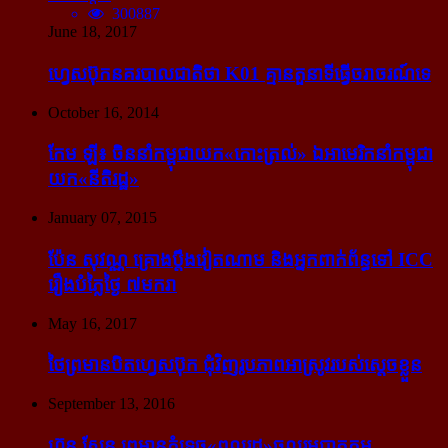
300887
June 18, 2017
ហ្វេសប៊ុក​នគរបាល​ជាតិ​ថា K01 គ្មាន​តួនាទី​ធ្វើ​ចរាចរណ៍​ទេ
October 16, 2014
កែម ឡី៖ ចិន​នាំ​កម្ពុជា​យក​«កោះ​ត្រល់» ឯ​អាមេរិក​នាំ​កម្ពុជា​
យក​«នីតិរដ្ឋ»
January 07, 2015
ប៉ែន សុវណ្ណ គ្រោង​ប្តឹង​វៀតណាម និង​អ្នក​ពាក់​ព័ន្ធ​ទៅ ICC
រឿង​បំភ្លៃ​ថ្ងៃ ៧​មករា
May 16, 2017
ថៃ​ព្រមាន​បិត​ហ្វេសប៊ុក ជុំ​វិញ​រូបភាព​អាស្រូវ​របស់​ស្ដេច​ខ្លួន
September 13, 2016
ហ៊ុន សែន ព្រមាន​កំទេច​«ពលរដ្ឋ»​ចូលរួម​បាតុកម្ម