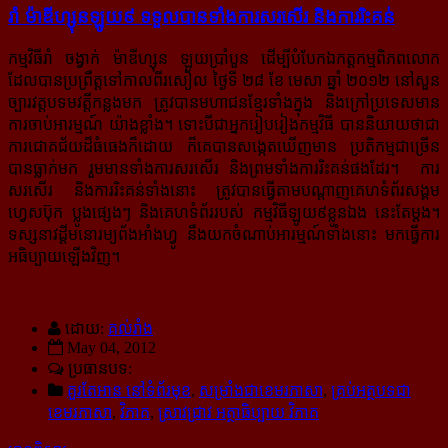
រាំ ម៉ាឌីហ្សុនឡូយ៩ ទទួលបានទាំងការសរសើរ និងការរិះគន់
កម្មវិធីរាំ ចង្វាក់ ម៉ាឌីហ្សុន ឡូយប្រាំបួន ដើម្បីបំបែកឯកត្តកម្មពិភពលោក
ដែលបានប្រព្រឹត្តទៅកាលពីរសៀល ថ្ងៃទី ២៨ ខែ មេសា ឆ្នាំ ២០១២ នៅសួន
ច្បារវត្តបទមវត្តីកន្លងមក ត្រូវបានមហាជនខ្មែរទាំងក្នុង និងក្រៅប្រទេសមាន
ការចាប់អារម្មណ៍ យ៉ាងខ្លាំង។ ទោះបីជាអ្នករៀបរៀងកម្មវិធី បាននិយាយថាជា
ការជោគជ័យដ៏ធំធេងក៏ដោយ ក៏គេបានសង្កេតឃើញមាន ប្រតិកម្មជាច្រើន
បានធ្លាក់មក រួមមានទាំងការសរសើរ និងព្រមទាំងការរិះគន់ផងដែរ។ ការ
សរសើរ និងការរិះគន់ទាំងនោះ ត្រូវបានធ្វើតាមបណ្ដាញគេហទំព័រសង្គម
ហ្វេសប៊ុក ប្លូងផ្សេងៗ និងគេហទំព័ររបស់ កម្មវិធីឡូយ៩ខ្លូនឯង នេះតែម្ដង។
ទស្សនាវដ្ដីមនោរម្យព័ងអាំងហ្វូ នឹងយកចំណាប់អារម្មណ៍ទាំងនោះ មកធ្វើការ
អធិប្បាយឡើងវិញ។
ដោយ:
គល់រាំង
May 04, 2012
ប្រធានបទ:
គួរតែអាន នៅទំព័រមុខ
,
សម្រាំងជាខេមរភាសា
,
គ្រប់អត្ថបទជា
ខេមរភាសា
,
វិភាគ
,
ស្រាវជ្រាវ អត្ថាធិប្បាយ វិភាគ