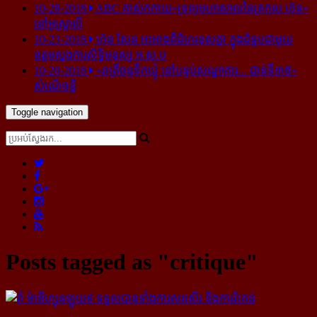
10-28-2018
ABC គាស់​កកាយ​«ទ្រព្យមហាសាល​នៃ​ត្រកូល ហ៊ុន»​
នៅ​អូស្ត្រាលី
10-23-2018
ហ៊ុន សែន អះអាង​ពី​ជំហរ​ខុស​គ្នា ក្នុង​ជំនួប​ជាមួយ​
ឧត្តម​ស្នងការ​សិទ្ធិ​មនុស្ស អ.ស.ប
10-20-2018
«រាត្រីចន្ទទឹកឃ្មុំ នៅបន្ទប់សណ្ឋាគារ... ជាន់ទី៣៥»
សំណើចខ្លី
Toggle navigation
Posts tagged as "critique"