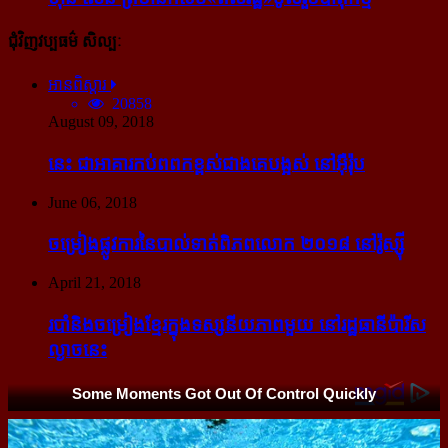
ជុំវិញវប្បធម៌ សិល្បៈ
អានពិស្ដារ
20858
August 09, 2018
នេះ ជា​អាគារ​កប់​ពពក​ខ្ពស់​ជាង​គេ​បង្អស់ នៅ​អ៊ឺរ៉ុប
June 06, 2018
ចម្រៀង​ផ្លូវការ​នៃ​បាល់ទាត់​ពិភពលោក ២០១៨ នៅ​រ៉ូស្ស៊ី
April 21, 2018
របាំ​និង​ចម្រៀង​ខ្មែរ​ក្នុង​ទស្សនីយភាព​មួយ នៅ​រដ្ឋធានី​ប៉ារីស​
ល្ងាច​នេះ