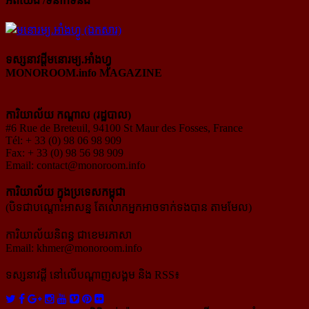
អំពីយើង /ទំនាក់ទំនង
ទស្សនាវដ្ដីមនោរម្យ.អាំងហ្វូ
MONOROOM.info MAGAZINE
ការិយាល័យ កណ្ដាល (រដ្ឋបាល)
#6 Rue de Breteuil, 94100 St Maur des Fosses, France
Tél: + 33 (0) 98 06 98 909
Fax: + 33 (0) 98 56 98 909
Email:
contact@monoroom.info
ការិយាល័យ ក្នុង​ប្រទេស​កម្ពុជា
(បិទជាបណ្ដោះអាសន្ន តែលោកអ្នកអាចទាក់ទងបាន តាមមែល)
ការិយាល័យនិពន្ធ ជាខេមរភាសា
Email:
khmer@monoroom.info
ទស្សនាវដ្ដី​ នៅលើបណ្ដាញសង្គម និង RSS៖