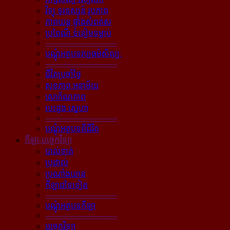
វិទ្យុ ទូរទស្សន៍ រូបភាព
ភាពយន្ដ ផ្ទាំងសំពត់ស
ប្រពៃណី ទំនៀមទម្លាប់
----------------------------
បណ្ដុំអត្ថបទវប្បធម៌សិល្បៈ
----------------------------
ជីវិតប្រចាំថ្ងៃ
សុខភាព អនាម័យ
សោភ័ណភាព
បេះដូង ស្នេហា
----------------------------
បណ្ដុំអត្ថបទពីជីវិត
កីឡា-បច្ចេកវិទ្យា
បាល់ទាត់
ប្រដាល់
ប្រណាំងយាន
កីឡាដទៃទៀត
----------------------------
បណ្ដុំអត្ថបទកីឡា
----------------------------
បច្ចេកវិទ្យា