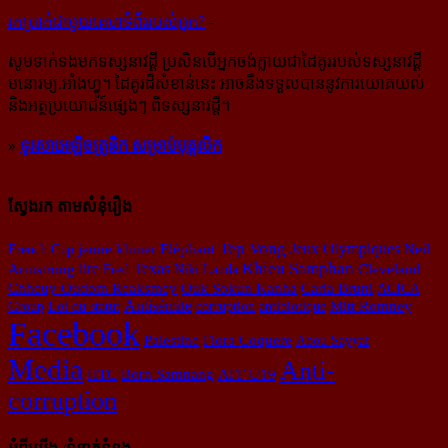
រក​​ប្រាក់​​ជា​​មួយ​​គេហទំព័រ​​របស់​​អ្នក?
-
សូម​ទាក់ទង​មក​ទស្សនាវដ្ដី ប្រសិន​បើ​អ្នក​ចង់​ក្លាយ​ជា​ដៃគូរ​របស់​ទស្សនាវដ្ដី​
មនោរម្យ.អាំងហ្វូ។ ដៃ​គូរ​ដ៏​សំខាន់​នេះ អាច​នឹង​ទទួល​បាន​នូវ​ការ​យោគយល់
និង​អត្ថ​ប្រយោជន៍​ផ្សេងៗ ពីទស្សនាវដ្ដី។
»
ទូរសាអេឡិចត្រូនិក សម្រាប់បុគ្គលិក
ស្វែងរក តាមសំនុំរឿង
Tep Vong
Jeux Olympiques
French Cup
jeune khmer
Eléphant
Neil
Khieu Samphan
lire
Texas
Armstrong
Fred
Niki Lauda
Cleveland
Chheuy Oudom Reaksmey
Ouk Sokun Kanha
Carla Bruni
ACICA​
Antisémite
Mitt Romney
Group
Loi du statut
corruption
antibiotique
Facebook
Palestine
Flora Coquere
Abou Sayyaf
Media
Anti-
HTC
Born Samnang
AFF U19
corruption