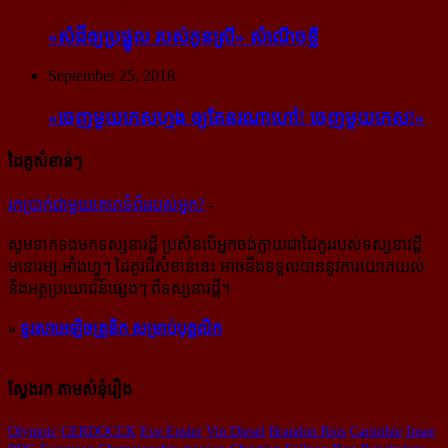
«សំដី​ឲ្យ​ប្រផ្នូល របស់​កូនស្រី» សំណើចខ្លី
September 25, 2018
«ចេញ​មួយ​កេស​ហ្មង ឲ្យ​តែ​នរណា​ហៅ! ចេញ​មួយ​កេស!»
ដៃគូសំខាន់ៗ
រក​​ប្រាក់​​ជា​​មួយ​​គេហទំព័រ​​របស់​​អ្នក?
-
សូម​ទាក់ទង​មក​ទស្សនាវដ្ដី ប្រសិន​បើ​អ្នក​ចង់​ក្លាយ​ជា​ដៃគូរ​របស់​ទស្សនាវដ្ដី​
មនោរម្យ.អាំងហ្វូ។ ដៃ​គូរ​ដ៏​សំខាន់​នេះ អាច​នឹង​ទទួល​បាន​នូវ​ការ​យោគយល់
និង​អត្ថ​ប្រយោជន៍​ផ្សេងៗ ពីទស្សនាវដ្ដី។
»
ទូរសាអេឡិចត្រូនិក សម្រាប់បុគ្គលិក
ស្វែងរក តាមសំនុំរឿង
Olympic
CERDOCCK
Eve Ensler
Vin Diesel
Brandon Rios
Carinthie
Insee