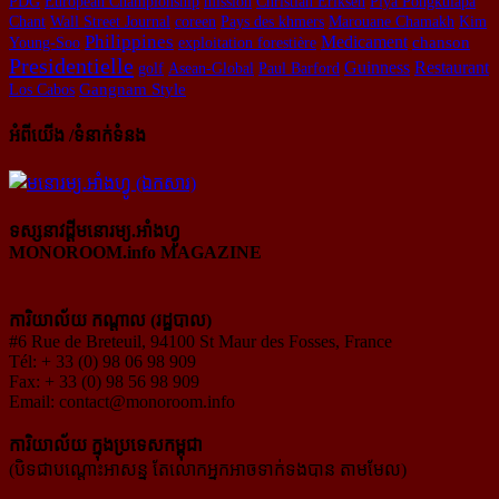
PDG
European Championship
mission
Christian Eriksen
Piya Pongkulapa
Chant
Wall Street Journal
coreen
Pays des khmers
Marouane Chamakh
Kim
Philippines
Medicament
Young-Soo
exploitation forestière
chanson
Presidentielle
Guinness
Restaurant
golf
Asean-Global
Paul Barford
Gangnam Style
Los Cabos
អំពីយើង /ទំនាក់ទំនង
ទស្សនាវដ្ដីមនោរម្យ.អាំងហ្វូ
MONOROOM.info MAGAZINE
ការិយាល័យ កណ្ដាល (រដ្ឋបាល)
#6 Rue de Breteuil, 94100 St Maur des Fosses, France
Tél: + 33 (0) 98 06 98 909
Fax: + 33 (0) 98 56 98 909
Email:
contact@monoroom.info
ការិយាល័យ ក្នុង​ប្រទេស​កម្ពុជា
(បិទជាបណ្ដោះអាសន្ន តែលោកអ្នកអាចទាក់ទងបាន តាមមែល)