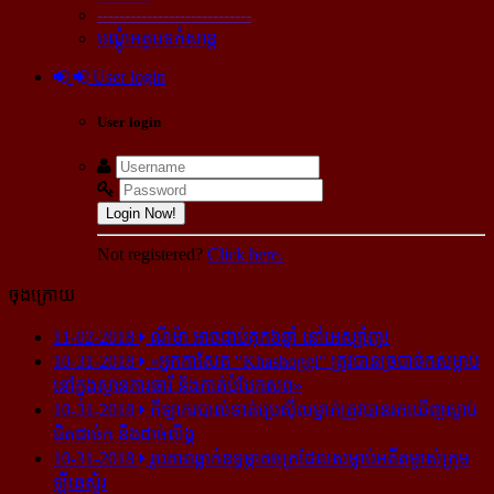
----------------------------
បណ្ដុំអត្ថបទកំសាន្ដ
User login
User login
Login Now!
Not registered?
Click here.
ចុងក្រោយ
11-02-2018
ណីម៉ា អាច​ជាប់​គុក​៦ឆ្នាំ នៅ​អេស្ប៉ាញ!
10-31-2018
«អ្នក​កាសែត "Khashoggi" ត្រូវ​បាន​ច្របាច់ក​សម្លាប់​
នៅ​ក្នុង​ស្ថាន​ភារធារី និង​កាត់​បំបែក​សព»
10-31-2018
កីឡាករ​បាល់ទាត់​ប្រេស៊ីល​ម្នាក់​ត្រូវ​បាន​រក​ឃើញ​ស្លាប់​
ជិត​ដាច់ក និង​ដាច់​លិង្គ
10-31-2018
រូបភាព​ធ្លាក់​ឧទ្ធម្ភាគចក្រ​ដែល​សម្លាប់​អតីត​ម្ចាស់​ក្រុម​
ឡីឆេស្ទ័រ