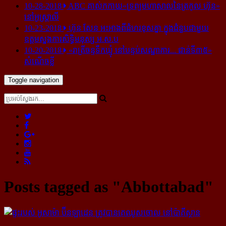
10-28-2018
ABC គាស់​កកាយ​«ទ្រព្យមហាសាល​នៃ​ត្រកូល ហ៊ុន»​
នៅ​អូស្ត្រាលី
10-23-2018
ហ៊ុន សែន អះអាង​ពី​ជំហរ​ខុស​គ្នា ក្នុង​ជំនួប​ជាមួយ​
ឧត្តម​ស្នងការ​សិទ្ធិ​មនុស្ស អ.ស.ប
10-20-2018
«រាត្រីចន្ទទឹកឃ្មុំ នៅបន្ទប់សណ្ឋាគារ... ជាន់ទី៣៥»
សំណើចខ្លី
Toggle navigation
Posts tagged as "Abbottabad"