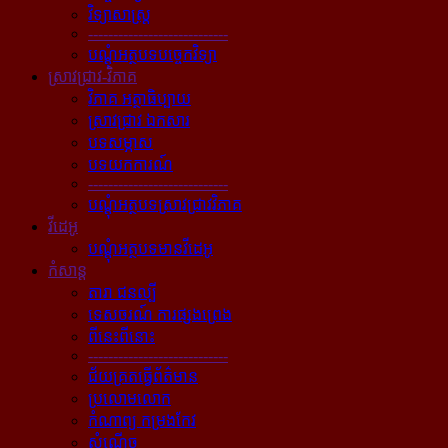
វិទ្យាសាស្ត្រ
----------------------------
បណ្ដុំអត្ថបទបច្ចេកវិទ្យា
ស្រាវជ្រាវ-វិភាគ
វិភាគ អត្ថាធិប្បាយ
ស្រាវជ្រាវ ឯកសារ
បទសម្ភាស
បទយកការណ៍
----------------------------
បណ្ដុំអត្ថបទស្រាវជ្រាវវិភាគ
វីដេអូ
បណ្ដុំអត្ថបទមានវីដេអូ
កំសាន្ដ
តារា ជនល្បី
ទេសចរណ៍ ការផ្សងព្រេង
ពីនេះពីនោះ
----------------------------
ជ័យគ្រតធ្វើព័ត៌មាន
ប្រលោមលោក
កំណាព្យ កម្រងកែវ
សំណើច