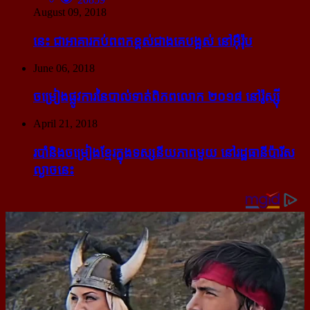
August 09, 2018
នេះ ជា​អាគារ​កប់​ពពក​ខ្ពស់​ជាង​គេ​បង្អស់ នៅ​អ៊ឺរ៉ុប
June 06, 2018
ចម្រៀង​ផ្លូវការ​នៃ​បាល់ទាត់​ពិភពលោក ២០១៨ នៅ​រ៉ូស្ស៊ី
April 21, 2018
របាំ​និង​ចម្រៀង​ខ្មែរ​ក្នុង​ទស្សនីយភាព​មួយ នៅ​រដ្ឋធានី​ប៉ារីស​
ល្ងាច​នេះ