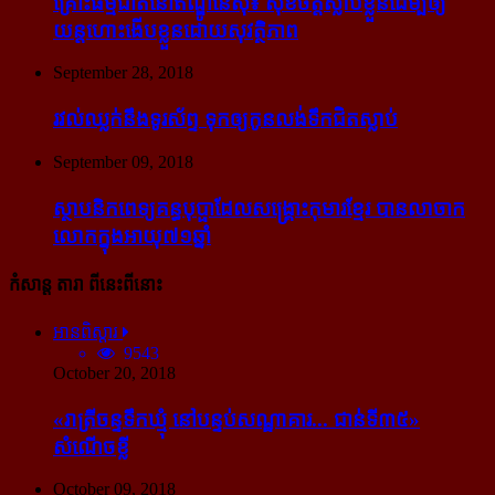
គ្រោះធម្មជាតិនៅឥណ្ឌូនេស៊ី៖ សុខចិត្ត​ស្លាប់​ខ្លួន​ដើម្បី​ឲ្យ​
យន្ដហោះ​ងើប​ខ្លួន​ដោយ​សុវត្ថិភាព
September 28, 2018
រវល់​ឈ្លក់​នឹង​ទូរស័ព្ទ ទុក​ឲ្យ​កូន​លង់​ទឹក​ជិត​ស្លាប់
September 09, 2018
ស្ថាបនិក​ពេទ្យ​គន្ធបុប្ផា​ដែល​សង្គ្រោះ​កុមារ​ខ្មែរ​ បាន​លាចាក​
លោក​ក្នុង​អាយុ​៧១ឆ្នាំ
កំសាន្ដ តារា ពីនេះពីនោះ
អានពិស្ដារ
9543
October 20, 2018
«រាត្រីចន្ទទឹកឃ្មុំ នៅបន្ទប់សណ្ឋាគារ... ជាន់ទី៣៥»
សំណើចខ្លី
October 09, 2018