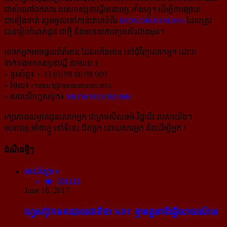
ជាសំណៅឯកសារ របស់ទស្សនាវដ្ដីមនោរម្យ.អាំងហ្វូ។ ដើម្បីការផ្សាយ
ជាទៀងទាត់ សូមចូលទៅកាន់​គេហទំព័រ
MONOROOM.info
ដែលត្រូវ
បានរៀបចំដាក់ជូន ជាថ្មី និងមានសភាពប្រសើរជាងមុន។
លោកអ្នកអាចផ្ដល់ព័ត៌មាន ដែលកើតមាន នៅជុំវិញលោកអ្នក ដោយ
ទាក់ទងមកទស្សនាវដ្ដី តាមរយៈ៖
» ទូរស័ព្ទ៖ + 33 (0) 98 06 98 909
» មែល៖
contact@monoroom.info
» សារលើហ្វេសប៊ុក៖
MONOROOM.info
រក្សាភាពសម្ងាត់ជូនលោកអ្នក ជាក្រមសីលធម៌-​វិជ្ជាជីវៈ​របស់យើង។
មនោរម្យ.អាំងហ្វូ នៅទីនេះ ជិតអ្នក ដោយសារអ្នក និងដើម្បីអ្នក !
ដំណឹងថ្មីៗ
អានពិស្ដារ
301111
June 18, 2017
ហ្វេសប៊ុក​នគរបាល​ជាតិ​ថា K01 គ្មាន​តួនាទី​ធ្វើ​ចរាចរណ៍​ទេ