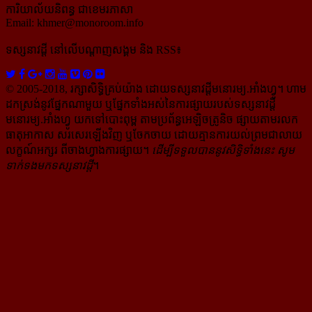
ការិយាល័យនិពន្ធ ជាខេមរភាសា
Email:
khmer@monoroom.info
ទស្សនាវដ្ដី​ នៅលើបណ្ដាញសង្គម និង RSS៖
© 2005-2018, រក្សាសិទ្ធិគ្រប់យ៉ាង ដោយទស្សនាវដ្ដី​មនោរម្យ.អាំងហ្វូ។ ហាម​
ដក​ស្រង់​នូវ​ផ្នែក​ណា​មួយ​ ឬ​ផ្នែក​ទាំង​អស់​នៃ​ការ​ផ្សាយ​របស់​ទស្សនាវដ្ដី​​
មនោរម្យ.អាំងហ្វូ យក​ទៅ​​បោះពុម្ព តាម​ប្រព័ន្ធ​អេឡិច​ត្រូនិច ផ្សាយ​តាម​រលក​
ធាតុអាកាស សរសេរ​ឡើង​វិញ ឬ​ចែក​ចាយ​ ដោយ​គ្មាន​ការ​យល់ព្រមជា​លាយ​
លក្ខណ៍​អក្សរ​ ពី​ចាងហ្វាង​ការ​ផ្សាយ​។
ដើម្បី​ទទួល​បាននូវសិទ្ធិ​ទាំងនេះ សូម​
ទាក់​ទង​មក​ទស្សនាវដ្ដី
។