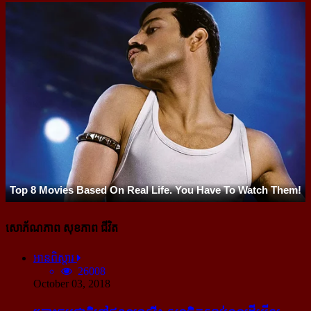
សោភ័ណភាព សុខភាព ជីវិត
អានពិស្ដារ
26008
October 03, 2018