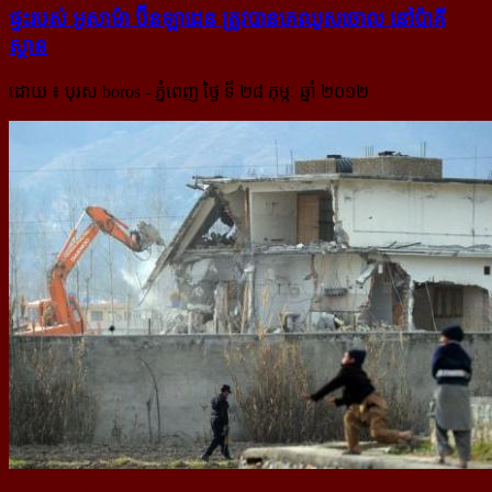
ផ្ទះរបស់ អូសាម៉ា​ ប៊ីនឡាដេន ត្រូវបានគេឈូសចោល នៅប៉ាគី
ស្ថាន
ដោយ ៖ បុរស boros - ភ្នំពេញ ថ្ងៃ ទី ២៨ កុម្ភៈ ឆ្នាំ ២០១២