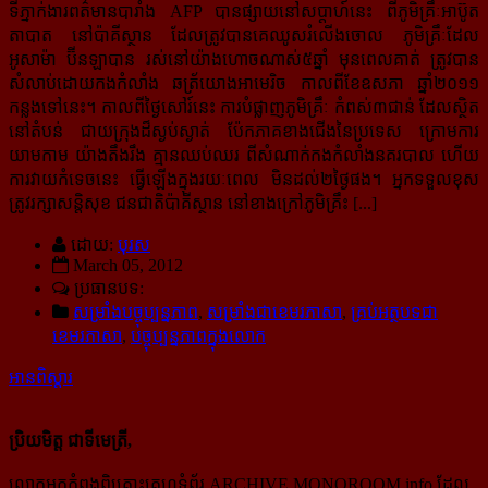
ទីភ្នាក់ងារពត៌មានបារាំង AFP បានផ្សាយនៅសប្តាហ៍នេះ ពីភូមិគ្រឹៈអាប៊ូត
តាបាត នៅប៉ាគីស្ថាន ដែលត្រូវបានគេឈូសរំលើងចោល ភូមិគ្រឹៈដែល
អូសាម៉ា ប៊ីនឡាបាន​ រស់នៅយ៉ាងហោចណាស់៥ឆ្នាំ មុនពេលគាត់ ត្រូវបាន
សំលាប់ដោយកងកំលាំង ឆត្រ័យោងអាមេរិច កាលពីខែឧសភា ឆ្នាំ២០១១
កន្លងទៅនេះ។ កាលពីថ្ងៃសៅរ៍នេះ ការបំផ្លាញភូមិគ្រឹៈ កំពស់៣ជាន់ ដែលស្ថិត
នៅតំបន់ ជាយក្រុងដ៏ស្ងប់ស្ងាត់ ប៉ែកភាគខាងជើងនៃប្រទេស ក្រោមការ
យាមកាម យ៉ាងតឹងរឹង គ្មានឈប់ឈរ ពីសំណាក់កងកំលាំងនគរបាល ហើយ
ការវាយកំទេចនេះ ធ្វើឡើងក្នុងរយៈពេល មិនដល់២ថ្ងៃផង។ អ្នកទទួលខុស
ត្រូវរក្សាសន្តិសុខ ជនជាតិប៉ាគីស្ថាន នៅខាងក្រៅភូមិគ្រឹះ [...]
ដោយ:
បុរស
March 05, 2012
ប្រធានបទ:
សម្រាំងបច្ចុប្បន្នភាព
,
សម្រាំងជាខេមរភាសា
,
គ្រប់អត្ថបទជា
ខេមរភាសា
,
បច្ចុប្បន្នភាពក្នុងលោក
អានពិស្ដារ
ប្រិយមិត្ត ជាទីមេត្រី,
លោកអ្នកកំពុងពិគ្រោះគេហទំព័រ ARCHIVE.MONOROOM.info ដែល