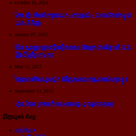
October 16, 2014
កែម ឡី៖ ចិន​នាំ​កម្ពុជា​យក​«កោះ​ត្រល់» ឯ​អាមេរិក​នាំ​កម្ពុជា​
យក​«នីតិរដ្ឋ»
January 07, 2015
ប៉ែន សុវណ្ណ គ្រោង​ប្តឹង​វៀតណាម និង​អ្នក​ពាក់​ព័ន្ធ​ទៅ ICC
រឿង​បំភ្លៃ​ថ្ងៃ ៧​មករា
May 16, 2017
ថៃ​ព្រមាន​បិត​ហ្វេសប៊ុក ជុំ​វិញ​រូបភាព​អាស្រូវ​របស់​ស្ដេច​ខ្លួន
September 13, 2016
ហ៊ុន សែន ព្រមាន​កំទេច​«ពលរដ្ឋ»​ចូលរួម​បាតុកម្ម
ជុំវិញវប្បធម៌ សិល្បៈ
អានពិស្ដារ
20859