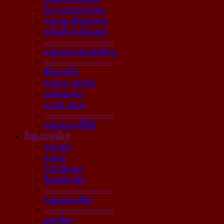
វិទ្យុ ទូរទស្សន៍ រូបភាព
ភាពយន្ដ ផ្ទាំងសំពត់ស
ប្រពៃណី ទំនៀមទម្លាប់
----------------------------
បណ្ដុំអត្ថបទវប្បធម៌សិល្បៈ
----------------------------
ជីវិតប្រចាំថ្ងៃ
សុខភាព អនាម័យ
សោភ័ណភាព
បេះដូង ស្នេហា
----------------------------
បណ្ដុំអត្ថបទពីជីវិត
កីឡា-បច្ចេកវិទ្យា
បាល់ទាត់
ប្រដាល់
ប្រណាំងយាន
កីឡាដទៃទៀត
----------------------------
បណ្ដុំអត្ថបទកីឡា
----------------------------
បច្ចេកវិទ្យា