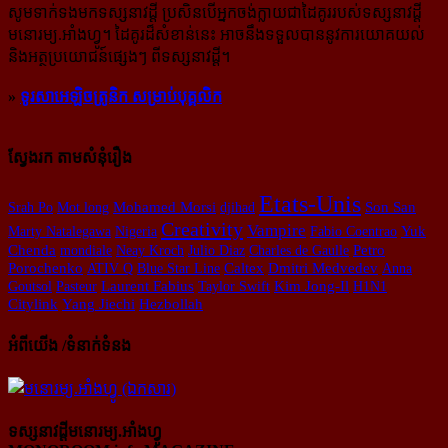
សូម​ទាក់ទង​មក​ទស្សនាវដ្ដី ប្រសិន​បើ​អ្នក​ចង់​ក្លាយ​ជា​ដៃគូរ​របស់​ទស្សនាវដ្ដី​
មនោរម្យ.អាំងហ្វូ។ ដៃ​គូរ​ដ៏​សំខាន់​នេះ អាច​នឹង​ទទួល​បាន​នូវ​ការ​យោគយល់
និង​អត្ថ​ប្រយោជន៍​ផ្សេងៗ ពីទស្សនាវដ្ដី។
»
ទូរសាអេឡិចត្រូនិក សម្រាប់បុគ្គលិក
ស្វែងរក តាមសំនុំរឿង
Etats-Unis
Mohamed Morsi
Srah Po
Mot long
djihad
Son San
Creativity
Vampire
Marty Natalegawa
Nigeria
Fabio Coentrao
Yuk
Chenda
mondiale
Neay Kroch
Julio Diaz
Charles de Gaulle
Petro
Caltex
Porochenko
ATIV Q
Blue Star Line
Dmitri Medvedev
Anna
Kim Jong-Il
Goutsol
Pasteur
Laurent Fabius
Taylor Swift
H1N1
Citylink
Yang Jiechi
Hezbollah
អំពីយើង /ទំនាក់ទំនង
ទស្សនាវដ្ដីមនោរម្យ.អាំងហ្វូ