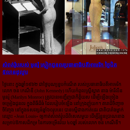
សំពត់​រ៉ូប​របស់ មូនរ៉ូ ស្លៀក​ជូនពរ​ប្រធានាធិបតី​អាមេរិក ថ្លៃ​ជិត​
៥លាន​ដុល្លារ
ថ្ងៃនោះ ក្នុងឆ្នាំ១៩៦២ ជាថ្ងៃបុណ្យខួបកំណើត របស់ប្រធានាធិបតីអាមេរិក
លោក ចន កេណឺឌី (John Kennedy) ហើយកំពូលស្ត្រីស្អាត នាង ម៉ារីលីន
មូនរ៉ូ (Marilyn Monroe) ត្រូវបានអញ្ជើញជាកិត្តិយស ដើម្បី​ឡើងច្រៀង
ចម្រៀងជូនពរ ក្នុងពិធីដ៏ធំ ដែលរៀបចំឡើង នៅក្រុងញ៉ូយក។ តារាដ៏ចិញ្ចាច
ចិញ្ចែង នៅ​ក្នុង​ទសវត្សន៍​ឆ្នាំ៦០រូបនេះ បានស្នើជាងកាត់ដេរ ជាតិបារាំងម្នាក់
ឈ្មោះ «Jean Louis» ឲ្យកាត់សំពត់រ៉ូប​ដ៏​ពិសេស​មួយ ដើម្បីរុំខ្លួនប្រាណនាង
សម្រាប់ឱកាសដ៏កម្រ នៃការចម្រើនវ័យ ៤០ឆ្នាំ របស់លោក ចន កេណឺឌី។