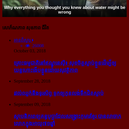
សោភ័ណភាព សុខភាព ជីវិត
អានពិស្ដារ
26008
October 03, 2018
គ្រោះធម្មជាតិនៅឥណ្ឌូនេស៊ី៖ សុខចិត្ត​ស្លាប់​ខ្លួន​ដើម្បី​ឲ្យ​
យន្ដហោះ​ងើប​ខ្លួន​ដោយ​សុវត្ថិភាព
September 28, 2018
រវល់​ឈ្លក់​នឹង​ទូរស័ព្ទ ទុក​ឲ្យ​កូន​លង់​ទឹក​ជិត​ស្លាប់
September 09, 2018
ស្ថាបនិក​ពេទ្យ​គន្ធបុប្ផា​ដែល​សង្គ្រោះ​កុមារ​ខ្មែរ​ បាន​លាចាក​
លោក​ក្នុង​អាយុ​៧១ឆ្នាំ