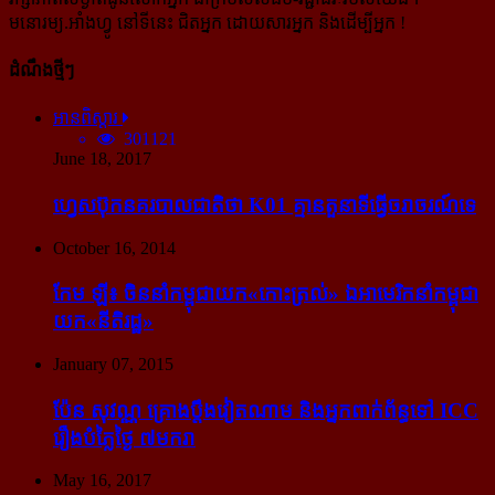
មនោរម្យ.អាំងហ្វូ នៅទីនេះ ជិតអ្នក ដោយសារអ្នក និងដើម្បីអ្នក !
ដំណឹងថ្មីៗ
អានពិស្ដារ
301121
June 18, 2017
ហ្វេសប៊ុក​នគរបាល​ជាតិ​ថា K01 គ្មាន​តួនាទី​ធ្វើ​ចរាចរណ៍​ទេ
October 16, 2014
កែម ឡី៖ ចិន​នាំ​កម្ពុជា​យក​«កោះ​ត្រល់» ឯ​អាមេរិក​នាំ​កម្ពុជា​
យក​«នីតិរដ្ឋ»
January 07, 2015
ប៉ែន សុវណ្ណ គ្រោង​ប្តឹង​វៀតណាម និង​អ្នក​ពាក់​ព័ន្ធ​ទៅ ICC
រឿង​បំភ្លៃ​ថ្ងៃ ៧​មករា
May 16, 2017