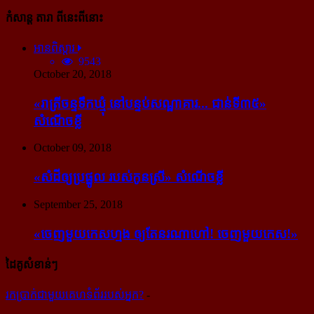
កំសាន្ដ តារា ពីនេះពីនោះ
អានពិស្ដារ
9543
October 20, 2018
«រាត្រីចន្ទទឹកឃ្មុំ នៅបន្ទប់សណ្ឋាគារ... ជាន់ទី៣៥»
សំណើចខ្លី
October 09, 2018
«សំដី​ឲ្យ​ប្រផ្នូល របស់​កូនស្រី» សំណើចខ្លី
September 25, 2018
«ចេញ​មួយ​កេស​ហ្មង ឲ្យ​តែ​នរណា​ហៅ! ចេញ​មួយ​កេស!»
ដៃគូសំខាន់ៗ
រក​​ប្រាក់​​ជា​​មួយ​​គេហទំព័រ​​របស់​​អ្នក?
-