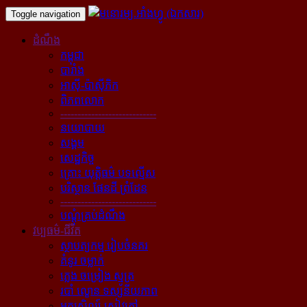
Toggle navigation
ដំណឹង
កម្ពុជា
បារាំង
អាស៊ី-ប៉ាស៊ីភិក
ពិភពលោក
----------------------------
នយោបាយ
សង្គម
សេដ្ឋកិច្ច
គ្រោះ យុត្តិធម៌ បទល្មើស
បរិស្ថាន ផែនដី ព្រំដែន
----------------------------
បណ្ដុំគ្រប់ដំណឹង
វប្បធម៌-ជីវិត
ស្ថាបត្យកម្ម រៀបចំនគរ
គំនូរ ចម្លាក់
ភ្លេង ចម្រៀង ស្មូត្រ
របាំ ល្ខោន ទស្សនីយភាព
អក្សសិល្ប៍ សៀវភៅ