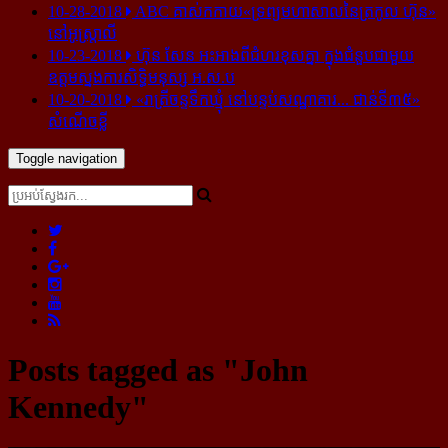
10-28-2018
ABC គាស់​កកាយ​«ទ្រព្យមហាសាល​នៃ​ត្រកូល ហ៊ុន»​
នៅ​អូស្ត្រាលី
10-23-2018
ហ៊ុន សែន អះអាង​ពី​ជំហរ​ខុស​គ្នា ក្នុង​ជំនួប​ជាមួយ​
ឧត្តម​ស្នងការ​សិទ្ធិ​មនុស្ស អ.ស.ប
10-20-2018
«រាត្រីចន្ទទឹកឃ្មុំ នៅបន្ទប់សណ្ឋាគារ... ជាន់ទី៣៥»
សំណើចខ្លី
Toggle navigation
Posts tagged as "John
Kennedy"