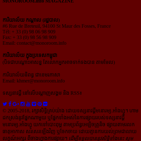
MONOROOM.info MAGAZINE
ការិយាល័យ កណ្ដាល (រដ្ឋបាល)
#6 Rue de Breteuil, 94100 St Maur des Fosses, France
Tél: + 33 (0) 98 06 98 909
Fax: + 33 (0) 98 56 98 909
Email:
contact@monoroom.info
ការិយាល័យ ក្នុង​ប្រទេស​កម្ពុជា
(បិទជាបណ្ដោះអាសន្ន តែលោកអ្នកអាចទាក់ទងបាន តាមមែល)
ការិយាល័យនិពន្ធ ជាខេមរភាសា
Email:
khmer@monoroom.info
ទស្សនាវដ្ដី​ នៅលើបណ្ដាញសង្គម និង RSS៖
© 2005-2018, រក្សាសិទ្ធិគ្រប់យ៉ាង ដោយទស្សនាវដ្ដី​មនោរម្យ.អាំងហ្វូ។ ហាម​
ដក​ស្រង់​នូវ​ផ្នែក​ណា​មួយ​ ឬ​ផ្នែក​ទាំង​អស់​នៃ​ការ​ផ្សាយ​របស់​ទស្សនាវដ្ដី​​
មនោរម្យ.អាំងហ្វូ យក​ទៅ​​បោះពុម្ព តាម​ប្រព័ន្ធ​អេឡិច​ត្រូនិច ផ្សាយ​តាម​រលក​
ធាតុអាកាស សរសេរ​ឡើង​វិញ ឬ​ចែក​ចាយ​ ដោយ​គ្មាន​ការ​យល់ព្រមជា​លាយ​
លក្ខណ៍​អក្សរ​ ពី​ចាងហ្វាង​ការ​ផ្សាយ​។
ដើម្បី​ទទួល​បាននូវសិទ្ធិ​ទាំងនេះ សូម​