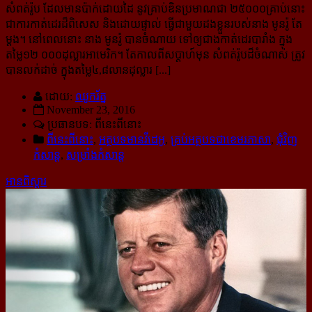
សំពត់រ៉ូប ដែលមានប៉ាក់ដោយដៃ នូវគ្រាប់ឌិនប្រមាណជា ២៥០០០គ្រាប់នោះ
ជាការកាត់ដេរដ៏ពិសេស និង​ដោយផ្ទាល់ ធ្វើជាមួយដងខ្លួនរបស់នាង មូនរ៉ូ តែ
ម្ដង។ នៅពេលនោះ នាង មូនរ៉ូ បានចំណាយ ទៅឲ្យ​ជាង​កាត់​ដេរ​បារាំង ក្នុង
តម្លៃ១២ ០០០ដុល្លារអាមេរិក។ តែកាលពីសប្ដាហ៍មុន សំពត់រ៉ូបដ៏ចំណាស់ ត្រូវ​
បាន​លក់​ដាច់ ក្នុង​តម្លៃ៤,៨លានដុល្លារ [...]
ដោយ:
ឈូករ័ត្ន
November 23, 2016
ប្រធានបទ: ពីនេះពីនោះ
ពីនេះពីនោះ
,
អត្ថបទមានវីដេអូ
,
គ្រប់អត្ថបទជាខេមរភាសា
,
ជុំវិញ
កំសាន្ដ
,
សម្រាំងកំសាន្ដ
អានពិស្ដារ