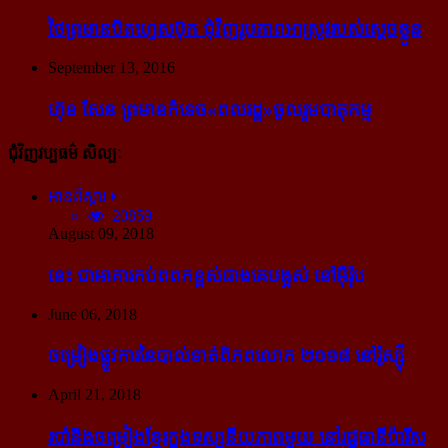
ថៃ​ព្រមាន​បិត​ហ្វេសប៊ុក ជុំ​វិញ​រូបភាព​អាស្រូវ​របស់​ស្ដេច​ខ្លួន
September 13, 2016
ហ៊ុន សែន ព្រមាន​កំទេច​«ពលរដ្ឋ»​ចូលរួម​បាតុកម្ម
ជុំវិញវប្បធម៌ សិល្បៈ
អានពិស្ដារ
20859
August 09, 2018
នេះ ជា​អាគារ​កប់​ពពក​ខ្ពស់​ជាង​គេ​បង្អស់ នៅ​អ៊ឺរ៉ុប
June 06, 2018
ចម្រៀង​ផ្លូវការ​នៃ​បាល់ទាត់​ពិភពលោក ២០១៨ នៅ​រ៉ូស្ស៊ី
April 21, 2018
របាំ​និង​ចម្រៀង​ខ្មែរ​ក្នុង​ទស្សនីយភាព​មួយ នៅ​រដ្ឋធានី​ប៉ារីស​