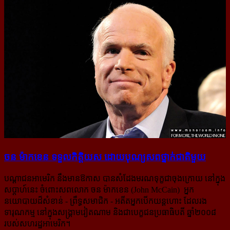
ចន ម៉ាកខេន ទទួល​កិត្តិយស ដោយ​បុណ្យ​សព​ថ្នាក់​ជាតិ​មួយ
បណ្ដាជនអាមេរិក នឹងមានឱកាស បានសំដែងមរណទុក្ខជាចុងក្រោយ នៅក្នុង
សប្ដាហ៍នេះ ចំពោះសពលោក ចន ម៉ាកខេន (John McCain) អ្នក
នយោបាយដ៏សំខាន់ - ព្រឹទ្ធសមាជិក - អតីតអ្នកបើកយន្ដហោះ ដែលរង
ទារុណកម្ម នៅក្នុងសង្គ្រាមវៀតណាម និងជាបេក្ខជនប្រធាធិបតី ឆ្នាំ២០០៨
របស់​សហរដ្ឋ​អាមេរិក។