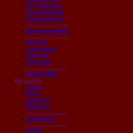
វិទ្យុ ទូរទស្សន៍ រូបភាព
ភាពយន្ដ ផ្ទាំងសំពត់ស
ប្រពៃណី ទំនៀមទម្លាប់
----------------------------
បណ្ដុំអត្ថបទវប្បធម៌សិល្បៈ
----------------------------
ជីវិតប្រចាំថ្ងៃ
សុខភាព អនាម័យ
សោភ័ណភាព
បេះដូង ស្នេហា
----------------------------
បណ្ដុំអត្ថបទពីជីវិត
កីឡា-បច្ចេកវិទ្យា
បាល់ទាត់
ប្រដាល់
ប្រណាំងយាន
កីឡាដទៃទៀត
----------------------------
បណ្ដុំអត្ថបទកីឡា
----------------------------
បច្ចេកវិទ្យា