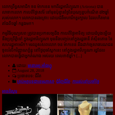
លោកព្រឹទ្ធសមាជិក ចន ម៉ាកខេន មកពីរដ្ឋអារីហ្សូណា (Arizona) បាន
លាចាកលោក កាលពីថ្ងៃសៅរ៍ នៅមុនប៉ុន្មានថ្ងៃនៃបុណ្យខួបកំណើត ៨២ឆ្នាំ
របស់លោក។ លោកបានរងគ្រោះ ដោយជំងឺមហារីកខួរក្បាល ដែលកើតមាន​
តាំងពី១ឆ្នាំ កន្លងមក។
កម្មវិធីបុណ្យសព ត្រូវបានប្រកាសឲ្យដឹង កាលពីថ្ងៃអាទិត្យ ដោយដំបូងឡើយ
នឹងប្រព្រឹត្តិទៅ ក្នុងរដ្ឋអារីហ្សូណា មុននឹងបញ្ចប់នៅក្នុងរដ្ឋធានី វ៉ាស៊ីនតោន នៃ
សហរដ្ឋអាមេរិក។ មរឈូសសពលោក ចន ម៉ាកខេន នឹងដាក់ឲ្យសាធារណជន
ចូលរំលឹកវិញ្ញាណក្ខ័ន្ធ នៅថ្ងៃពុធស្អែកនេះ នៅក្នុងរដ្ឋអារីហ្សូណា រដ្ឋដែល
លោកបានធ្វើជាអ្នកតំណាង អស់រយៈពេល៣៥ឆ្នាំ។ [...]
ដោយ:
មនោរម្យ.អាំងហ្វូ
August 28, 2018
ប្រធានបទ: ជីវិត
គ្រប់អត្ថបទជាខេមរភាសា
,
ជុំវិញជីវិត
,
ការរស់នៅប្រចាំថ្ងៃ
អានពិស្ដារ