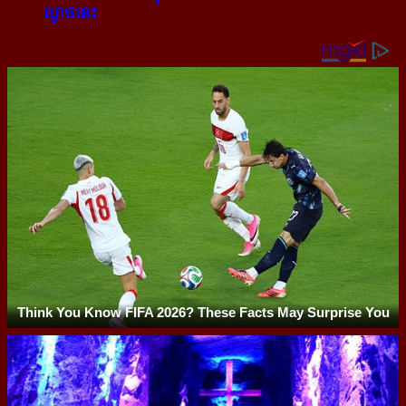
ល្ងាច​នេះ