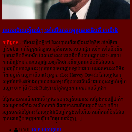
១០​ករណី​សង្ស័យ​ធំៗ ទៅ​លើ​ឃាតកម្ម​ប្រធានាធិបតី កេណឺឌី
ឧក្រិដ្ឋកម្ម
- តើមានរឿងអ្វីទៅ ដែលបានកើត​ឡើង​នៅ​ថ្ងៃទី២២ខែវិច្ឆិកា
ឆ្នាំ១៩៦៣ នៅទីក្រុងដាឡាស រដ្ឋ​តិចសាស សហរដ្ឋអាមេរិក ទៅលើអតីត​
ប្រធានាធិបតី​​អាមេរិក ដែល​នៅពេលនោះទើបនឹងជាប់ឆ្នោត​នោះ? របាយ
ការណ៍ផ្លូវការ​ បានចេញផ្សាយឲ្យដឹងថា អតីតប្រធានាធិបតី​ដែល​​មាន​​
ប្រជាប្រិយភាព​រូបនេះ ត្រូវ​បាន​លួច​បាញ់សម្លាប់ដោយ យុវជន​មានសតិមិន
នឹងនរម្នាក់ ឈ្មោះ លីហាវេ អូស្វាដ (Lee Harvey Oswal) ដែល​ត្រូវបាន​
សម្លាប់​​នៅ៤៨ម៉ោង​​ក្រោយ​ឃាតកម្ម លើប្រធានាធិបតី ដោយ​បុរស​ម្នាក់​ទៀត​
ឈ្មោះ ចាក់ រ៉ូឌី (Jack Ruby) នៅក្នុងស្នងការនគរបាល​ទីក្រុង។
ប៉ុន្តែ​របាយការណ៍ខាងលើ ត្រូវបានមនុស្សតិចណាស់ សម្ដែងការជឿជាក់។
ពលរដ្ឋអាមេរិកាំង ៦លើ១០នាក់ គិតថា​មាន​ការពិតផ្សេង​ពី​នេះ។ ហើយ​
រហូតមក​ដល់​ថ្ងៃនេះ ដែលត្រូវជា៥០ឆ្នាំកន្លងទៅហើយ ការពិត​នៅ​មិន​ដែល
បាន​គេ​បង្ហើប​ចេញ​មកឡើយ តែផ្ទុយទៅវិញ [...]
ដោយ:
សេក មនោរកុមារ