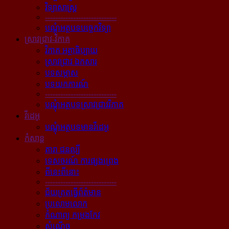
វិទ្យាសាស្ត្រ
----------------------------
បណ្ដុំអត្ថបទបច្ចេកវិទ្យា
ស្រាវជ្រាវ-វិភាគ
វិភាគ អត្ថាធិប្បាយ
ស្រាវជ្រាវ ឯកសារ
បទសម្ភាស
បទយកការណ៍
----------------------------
បណ្ដុំអត្ថបទស្រាវជ្រាវវិភាគ
វីដេអូ
បណ្ដុំអត្ថបទមានវីដេអូ
កំសាន្ដ
តារា ជនល្បី
ទេសចរណ៍ ការផ្សងព្រេង
ពីនេះពីនោះ
----------------------------
ជ័យគ្រតធ្វើព័ត៌មាន
ប្រលោមលោក
កំណាព្យ កម្រងកែវ
សំណើច