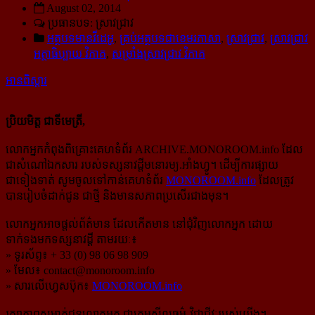
August 02, 2014
ប្រធានបទ: ស្រាវជ្រាវ
អត្ថបទមានវីដេអូ
,
គ្រប់អត្ថបទជាខេមរភាសា
,
ស្រាវជ្រាវ
,
ស្រាវជ្រាវ
អត្ថាធិប្បាយ វិភាគ
,
សម្រាំងស្រាវជ្រាវ វិភាគ
អានពិស្ដារ
ប្រិយមិត្ត ជាទីមេត្រី,
លោកអ្នកកំពុងពិគ្រោះគេហទំព័រ ARCHIVE.MONOROOM.info ដែល
ជាសំណៅឯកសារ របស់ទស្សនាវដ្ដីមនោរម្យ.អាំងហ្វូ។ ដើម្បីការផ្សាយ
ជាទៀងទាត់ សូមចូលទៅកាន់​គេហទំព័រ
MONOROOM.info
ដែលត្រូវ
បានរៀបចំដាក់ជូន ជាថ្មី និងមានសភាពប្រសើរជាងមុន។
លោកអ្នកអាចផ្ដល់ព័ត៌មាន ដែលកើតមាន នៅជុំវិញលោកអ្នក ដោយ
ទាក់ទងមកទស្សនាវដ្ដី តាមរយៈ៖
» ទូរស័ព្ទ៖ + 33 (0) 98 06 98 909
» មែល៖
contact@monoroom.info
» សារលើហ្វេសប៊ុក៖
MONOROOM.info
រក្សាភាពសម្ងាត់ជូនលោកអ្នក ជាក្រមសីលធម៌-​វិជ្ជាជីវៈ​របស់យើង។