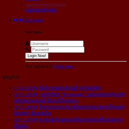
----------------------------
បណ្ដុំអត្ថបទកំសាន្ដ
User login
User login
Login Now!
Not registered?
Click here.
ចុងក្រោយ
11-02-2018
ណីម៉ា អាច​ជាប់​គុក​៦ឆ្នាំ នៅ​អេស្ប៉ាញ!
10-31-2018
«អ្នក​កាសែត "Khashoggi" ត្រូវ​បាន​ច្របាច់ក​សម្លាប់​
នៅ​ក្នុង​ស្ថាន​ភារធារី និង​កាត់​បំបែក​សព»
10-31-2018
កីឡាករ​បាល់ទាត់​ប្រេស៊ីល​ម្នាក់​ត្រូវ​បាន​រក​ឃើញ​ស្លាប់​
ជិត​ដាច់ក និង​ដាច់​លិង្គ
10-31-2018
រូបភាព​ធ្លាក់​ឧទ្ធម្ភាគចក្រ​ដែល​សម្លាប់​អតីត​ម្ចាស់​ក្រុម​
ឡីឆេស្ទ័រ