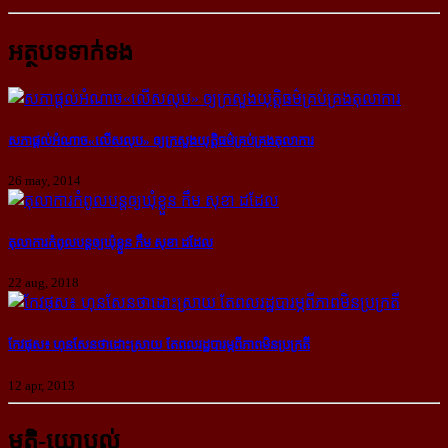
អត្ថបទទាក់ទង
សភា​ផ្តល់​អំណាច​«លើស​លុប» ឲ្យ​ក្រសួង​យុត្តិធម៌គ្រប់​គ្រង​​តុលាការ
26 may, 2014
តុលាការ​កំពូល​បន្ត​ឲ្យ​ឃុំ​ខ្លួន កឹម សុខា ដដែល
22 aug, 2018
កែវផុស៖ ហុនសែន​​ថា​​ដោះ​​ស្រាយ តែ​​ពលរដ្ឋ​​បារម្ភ​​ពី​​ភាព​​មិន​​ប្រក្រតី
12 apr, 2013
មតិ-យោបល់