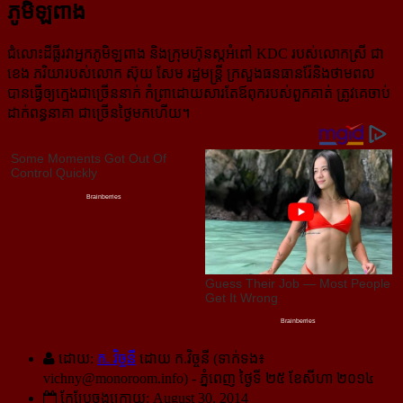
ភូមិ​ឡពាង
ជំលោះដីធ្លីរវាអ្នកភូមិឡពាង និងក្រុមហ៊ុនស្កអំពៅ KDC របស់លោកស្រី ជា
ខេង ភរិយារបស់លោក ស៊ុយ សែម រដ្ឋមន្ត្រី ក្រសួងធនធានរ៉ែនិងថាមពល
បានធ្វើឲ្យក្មេងជាច្រើននាក់ កំព្រាដោយសារតែឪពុករបស់ពួកគាត់ ត្រូវគេចាប់
ដាក់ពន្ធនាគា ជាច្រើនថ្ងៃមកហើយ។
ដោយ:
ក. វិច្ចនី
ដោយ ក.វិច្ចនី (ទាក់ទង៖
vichny@monoroom.info
) - ភ្នំពេញ ថ្ងៃទី ២៥ ខែសីហា ២០១៤
កែប្រែចុងក្រោយ: August 30, 2014