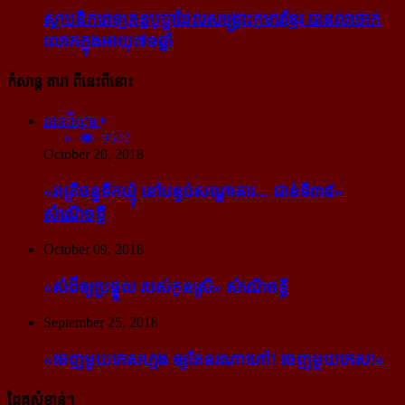
ស្ថាបនិក​ពេទ្យ​គន្ធបុប្ផា​ដែល​សង្គ្រោះ​កុមារ​ខ្មែរ​ បាន​លាចាក​
លោក​ក្នុង​អាយុ​៧១ឆ្នាំ
កំសាន្ដ តារា ពីនេះពីនោះ
អានពិស្ដារ
9542
October 20, 2018
«រាត្រីចន្ទទឹកឃ្មុំ នៅបន្ទប់សណ្ឋាគារ... ជាន់ទី៣៥»
សំណើចខ្លី
October 09, 2018
«សំដី​ឲ្យ​ប្រផ្នូល របស់​កូនស្រី» សំណើចខ្លី
September 25, 2018
«ចេញ​មួយ​កេស​ហ្មង ឲ្យ​តែ​នរណា​ហៅ! ចេញ​មួយ​កេស!»
ដៃគូសំខាន់ៗ