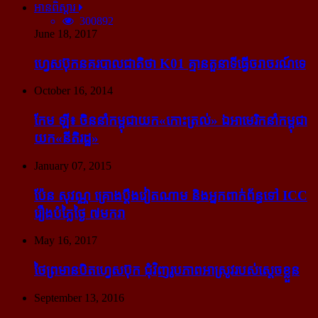
អានពិស្ដារ
300892
June 18, 2017
ហ្វេសប៊ុក​នគរបាល​ជាតិ​ថា K01 គ្មាន​តួនាទី​ធ្វើ​ចរាចរណ៍​ទេ
October 16, 2014
កែម ឡី៖ ចិន​នាំ​កម្ពុជា​យក​«កោះ​ត្រល់» ឯ​អាមេរិក​នាំ​កម្ពុជា​
យក​«នីតិរដ្ឋ»
January 07, 2015
ប៉ែន សុវណ្ណ គ្រោង​ប្តឹង​វៀតណាម និង​អ្នក​ពាក់​ព័ន្ធ​ទៅ ICC
រឿង​បំភ្លៃ​ថ្ងៃ ៧​មករា
May 16, 2017
ថៃ​ព្រមាន​បិត​ហ្វេសប៊ុក ជុំ​វិញ​រូបភាព​អាស្រូវ​របស់​ស្ដេច​ខ្លួន
September 13, 2016