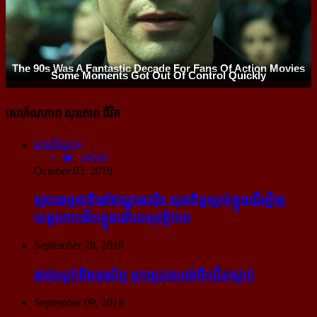
សោភ័ណភាព សុខភាព ជីវិត
អានពិស្ដារ
26008
October 03, 2018
គ្រោះធម្មជាតិនៅឥណ្ឌូនេស៊ី៖ សុខចិត្ត​ស្លាប់​ខ្លួន​ដើម្បី​ឲ្យ​
យន្ដហោះ​ងើប​ខ្លួន​ដោយ​សុវត្ថិភាព
September 28, 2018
រវល់​ឈ្លក់​នឹង​ទូរស័ព្ទ ទុក​ឲ្យ​កូន​លង់​ទឹក​ជិត​ស្លាប់
September 09, 2018