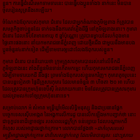
ខ្លួន។ ការធ្វើដំណើរមកទាមទារនេះ បានធ្វើបងប្អូនទាំង៦ នាក់នេះ មិនបាន
ចូលរៀនសូត្រនឹងគេឡើយ។
ចំណែកឯឪពុករបស់កុមារា ជំនោរ ដែលជាអ្នកតំណាងភូមិឡពាង ក៍ត្រូវបាន
សមត្ថកិច្ចចាប់ខ្លួនដែរ ទាក់​ទង​នឹងការតវ៉ារឿងដីធ្លី នៅភូមិឡពាងនោះ។ កុមារា
ជំនោរ ដែលទើបតែមានអាយុ ៥ ឆ្នាំប៉ុណ្ណោះ ត្រូវបានម្តាយ​ដែលកំពុងមាន
ផ្ទៃពោះផងនោះ នាំយកមករាជធានីភ្នំពេញ ដោយថ្មីរជើង ជាមួយនឹងមានបង
ប្អូន​ចំនួន​៤នាក់​ទៀត ដើម្បីទាមទារឲ្យដោះលែងឪពុករបស់ខ្លួន។
កុមារា ជំនោរ បាននិយាយថា ក្រុមគ្រួសារកុមារបានរស់នៅលើទឹកដី
ភូមិឡពាងនេះ តាំងពីខ្លួនមិន​ទាន់​កើត​មកម្លេះ ហើយកុមារមករាជធានីភ្នំពេញ
ដើម្បីទាមទារយកដី និងផ្ទះ ព្រមទាំងឪពុករបស់ខ្លួនមកវិញ។ កុមារា​តូចរូបនេះ
បានបន្តទៀតថា ផ្ទៃដីគ្រួសារកុមារ ដែលមានចំនួន ៣ ហិចតា ២០ អា ហើយ
ដែល​ត្រូវបាន​ក្រុមហ៊ុន​ខេប៊ីស៊ី រំលោភយកនោះ មិនដែលត្រូវបានគ្រួសារកុមារ
យល់ព្រមលក់ទៅឲ្យក្រុមហ៊ុននោះទេ។
សម្រាប់លោក អំ សំអាត មន្ត្រីឃ្លាំមើលសិទ្ធិមនុស្ស និងជាប្រធានផ្នែក
បច្ចេកទេសស៊ើបអង្កេត នៃអង្គការ​លីការដូ បានលើកឡើងមកបញ្ជាក់ថា នោះ
ជាទុក្ខវេទនាដ៏ខ្លោចផ្សារ របស់ពលរដ្ឋក្រីក្រ ទន់ខ្សោយ ដែល​បណ្ដាមកពី
កំហុស របស់អាជ្ញាធរថ្នាក់ក្រោម។ លោកបានថ្លែងថា «
ជាកំហុសរបស់
មន្ត្រីអាជ្ញាធរថ្នាក់ក្រោម ជាពិសេសថ្នាក់ខេត្ត ដែលមិនបានរូតរៈ ដោះស្រាយ