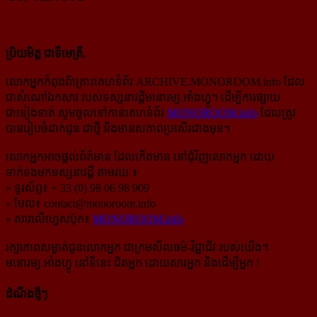
ប្រិយមិត្ត ជាទីមេត្រី,
លោកអ្នកកំពុងពិគ្រោះគេហទំព័រ ARCHIVE.MONOROOM.info ដែល
ជាសំណៅឯកសារ របស់ទស្សនាវដ្ដីមនោរម្យ.អាំងហ្វូ។ ដើម្បីការផ្សាយ
ជាទៀងទាត់ សូមចូលទៅកាន់​គេហទំព័រ
MONOROOM.info
ដែលត្រូវ
បានរៀបចំដាក់ជូន ជាថ្មី និងមានសភាពប្រសើរជាងមុន។
លោកអ្នកអាចផ្ដល់ព័ត៌មាន ដែលកើតមាន នៅជុំវិញលោកអ្នក ដោយ
ទាក់ទងមកទស្សនាវដ្ដី តាមរយៈ៖
» ទូរស័ព្ទ៖ + 33 (0) 98 06 98 909
» មែល៖
contact@monoroom.info
» សារលើហ្វេសប៊ុក៖
MONOROOM.info
រក្សាភាពសម្ងាត់ជូនលោកអ្នក ជាក្រមសីលធម៌-​វិជ្ជាជីវៈ​របស់យើង។
មនោរម្យ.អាំងហ្វូ នៅទីនេះ ជិតអ្នក ដោយសារអ្នក និងដើម្បីអ្នក !
ដំណឹងថ្មីៗ