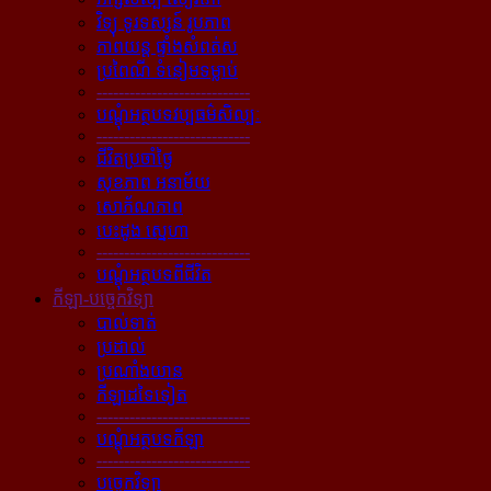
វិទ្យុ ទូរទស្សន៍ រូបភាព
ភាពយន្ដ ផ្ទាំងសំពត់ស
ប្រពៃណី ទំនៀមទម្លាប់
----------------------------
បណ្ដុំអត្ថបទវប្បធម៌សិល្បៈ
----------------------------
ជីវិតប្រចាំថ្ងៃ
សុខភាព អនាម័យ
សោភ័ណភាព
បេះដូង ស្នេហា
----------------------------
បណ្ដុំអត្ថបទពីជីវិត
កីឡា-បច្ចេកវិទ្យា
បាល់ទាត់
ប្រដាល់
ប្រណាំងយាន
កីឡាដទៃទៀត
----------------------------
បណ្ដុំអត្ថបទកីឡា
----------------------------
បច្ចេកវិទ្យា