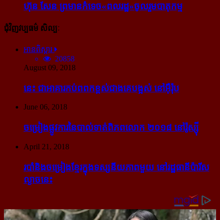
ហ៊ុន សែន ព្រមាន​កំទេច​«ពលរដ្ឋ»​ចូលរួម​បាតុកម្ម
ជុំវិញវប្បធម៌ សិល្បៈ
អានពិស្ដារ
20858
August 09, 2018
នេះ ជា​អាគារ​កប់​ពពក​ខ្ពស់​ជាង​គេ​បង្អស់ នៅ​អ៊ឺរ៉ុប
June 06, 2018
ចម្រៀង​ផ្លូវការ​នៃ​បាល់ទាត់​ពិភពលោក ២០១៨ នៅ​រ៉ូស្ស៊ី
April 21, 2018
របាំ​និង​ចម្រៀង​ខ្មែរ​ក្នុង​ទស្សនីយភាព​មួយ នៅ​រដ្ឋធានី​ប៉ារីស​
ល្ងាច​នេះ