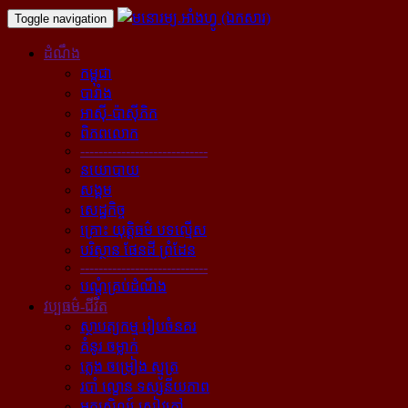
Toggle navigation
ដំណឹង
កម្ពុជា
បារាំង
អាស៊ី-ប៉ាស៊ីភិក
ពិភពលោក
----------------------------
នយោបាយ
សង្គម
សេដ្ឋកិច្ច
គ្រោះ យុត្តិធម៌ បទល្មើស
បរិស្ថាន ផែនដី ព្រំដែន
----------------------------
បណ្ដុំគ្រប់ដំណឹង
វប្បធម៌-ជីវិត
ស្ថាបត្យកម្ម រៀបចំនគរ
គំនូរ ចម្លាក់
ភ្លេង ចម្រៀង ស្មូត្រ
របាំ ល្ខោន ទស្សនីយភាព
អក្សសិល្ប៍ សៀវភៅ