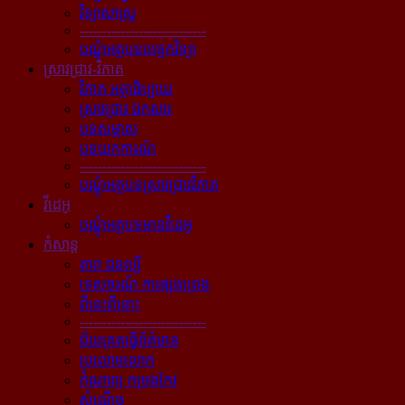
វិទ្យាសាស្ត្រ
----------------------------
បណ្ដុំអត្ថបទបច្ចេកវិទ្យា
ស្រាវជ្រាវ-វិភាគ
វិភាគ អត្ថាធិប្បាយ
ស្រាវជ្រាវ ឯកសារ
បទសម្ភាស
បទយកការណ៍
----------------------------
បណ្ដុំអត្ថបទស្រាវជ្រាវវិភាគ
វីដេអូ
បណ្ដុំអត្ថបទមានវីដេអូ
កំសាន្ដ
តារា ជនល្បី
ទេសចរណ៍ ការផ្សងព្រេង
ពីនេះពីនោះ
----------------------------
ជ័យគ្រតធ្វើព័ត៌មាន
ប្រលោមលោក
កំណាព្យ កម្រងកែវ
សំណើច