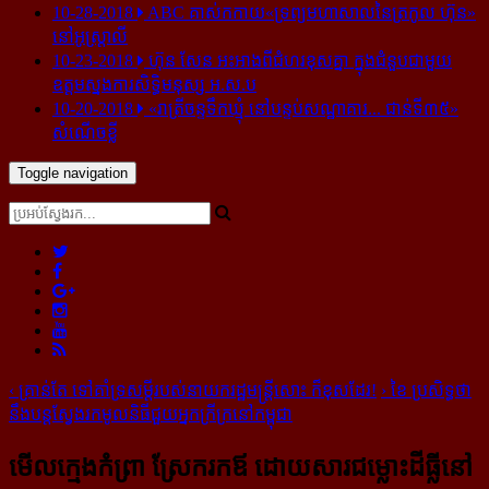
10-28-2018
ABC គាស់​កកាយ​«ទ្រព្យមហាសាល​នៃ​ត្រកូល ហ៊ុន»​
នៅ​អូស្ត្រាលី
10-23-2018
ហ៊ុន សែន អះអាង​ពី​ជំហរ​ខុស​គ្នា ក្នុង​ជំនួប​ជាមួយ​
ឧត្តម​ស្នងការ​សិទ្ធិ​មនុស្ស អ.ស.ប
10-20-2018
«រាត្រីចន្ទទឹកឃ្មុំ នៅបន្ទប់សណ្ឋាគារ... ជាន់ទី៣៥»
សំណើចខ្លី
Toggle navigation
‹
គ្រាន់តែ ទៅ​គាំទ្រ​សម្តី​របស់​នាយករដ្ឋមន្រ្តី​សោះ ក៏​ខុស​ដែរ!
›
ខៃ ប្រសិទ្ធថា​
នឹង​បន្ត​ស្វែង​រក​មូលនិធី​ជួយ​អ្នក​ក្រីក្រ​នៅ​កម្ពុជា
មើល​ក្មេង​កំព្រា ស្រែក​រក​ឪ ដោយ​សារ​ជម្លោះ​ដី​ធ្លី​នៅ​