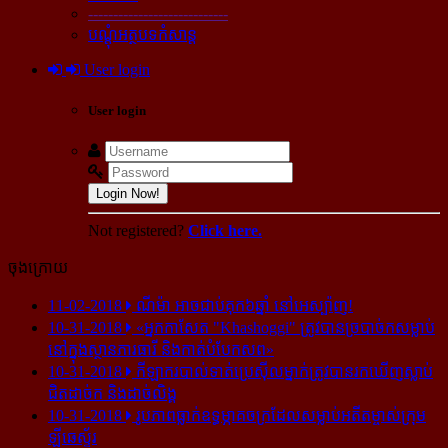
----------------------------
បណ្ដុំអត្ថបទកំសាន្ដ
User login
User login
Login Now!
Not registered?
Click here.
ចុងក្រោយ
11-02-2018
ណីម៉ា អាច​ជាប់​គុក​៦ឆ្នាំ នៅ​អេស្ប៉ាញ!
10-31-2018
«អ្នក​កាសែត "Khashoggi" ត្រូវ​បាន​ច្របាច់ក​សម្លាប់​
នៅ​ក្នុង​ស្ថាន​ភារធារី និង​កាត់​បំបែក​សព»
10-31-2018
កីឡាករ​បាល់ទាត់​ប្រេស៊ីល​ម្នាក់​ត្រូវ​បាន​រក​ឃើញ​ស្លាប់​
ជិត​ដាច់ក និង​ដាច់​លិង្គ
10-31-2018
រូបភាព​ធ្លាក់​ឧទ្ធម្ភាគចក្រ​ដែល​សម្លាប់​អតីត​ម្ចាស់​ក្រុម​
ឡីឆេស្ទ័រ