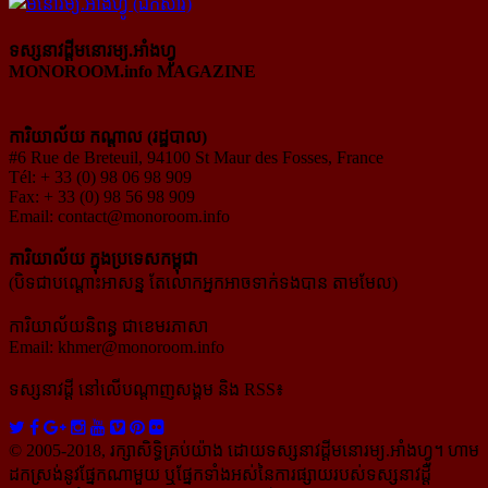
ទស្សនាវដ្ដីមនោរម្យ.អាំងហ្វូ
MONOROOM.info MAGAZINE
ការិយាល័យ កណ្ដាល (រដ្ឋបាល)
#6 Rue de Breteuil, 94100 St Maur des Fosses, France
Tél: + 33 (0) 98 06 98 909
Fax: + 33 (0) 98 56 98 909
Email:
contact@monoroom.info
ការិយាល័យ ក្នុង​ប្រទេស​កម្ពុជា
(បិទជាបណ្ដោះអាសន្ន តែលោកអ្នកអាចទាក់ទងបាន តាមមែល)
ការិយាល័យនិពន្ធ ជាខេមរភាសា
Email:
khmer@monoroom.info
ទស្សនាវដ្ដី​ នៅលើបណ្ដាញសង្គម និង RSS៖
© 2005-2018, រក្សាសិទ្ធិគ្រប់យ៉ាង ដោយទស្សនាវដ្ដី​មនោរម្យ.អាំងហ្វូ។ ហាម​
ដក​ស្រង់​នូវ​ផ្នែក​ណា​មួយ​ ឬ​ផ្នែក​ទាំង​អស់​នៃ​ការ​ផ្សាយ​របស់​ទស្សនាវដ្ដី​​