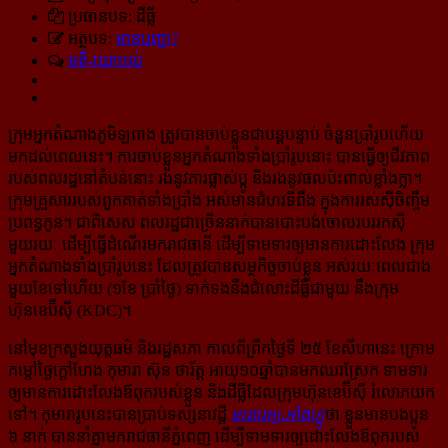
ប្រធានបទ: ដីធ្លី
អត្ថបទ:
មានបញ្ហា?
មតិ-យោបល់
ក្រុមអ្នកតំណាងភូមិឡពាង ត្រូវបានចាប់ខ្លួនជាបន្តបន្ទាប់ ចំនួនប្រាំរូប​ហើយ
មកដល់ពេលនេះ។ ការចាប់​ខ្លួនអ្នកតំណាងទាំងប្រាំរូបនោះ បានធ្វើឲ្យជីវភាព
របស់ពលរដ្ឋនៅតំបន់នោះ រងនូវការផ្លាស់ប្ដូ និងរងនូវ​ផល​ប៉ះពាល់ខ្លាំងក្លា។
ក្រុមគ្រួសាររបស់ពួកគាត់ទាំងប្រាំង អស់មានជំហរទីពឹង ក្នុងការរស់ស៊ីចិញ្ចឹម
ប្រពន្ធកូន។ ជាពិសេស ពលរដ្ឋជាច្រើននាក់បានបោះបង់ចោលរបររកស៊ី
មួយរយៈ ដើម្បីធ្វើដំណើរមករាជធានី ដើម្បី​ទាមទារឲ្យមានការ​ដោះលែង ក្រុម
អ្នកតំណាងទាំងប្រាំរូបនេះ ដែលត្រូវបានសម្ថកិច្ចចាប់ខ្លួន អស់រយៈពេល​ជាង
មួយខែទៅហើយ (១ខែ ប្រាំថ្ងៃ) ទាក់ទងនឹងជំលោះដីធ្លីជាមួយ នឹងក្រុម
ហ៊ុនខេប៊ីស៊ី (KDC)។
នៅមុខក្រសួងយុត្តធម៌ និងរដ្ឋសភា កាលពីព្រឹកថ្ងៃទី ២៥ ខែសីហានេះ ក្រោម
កម្ដៅថ្ងៃក្តៅហែង កុមារា ស៊ុន ថារ័ត្ត អាយុ១០ឆ្នាំបានមកឈរស្រែក ទាមទារ
ឲ្យមានការដោះលែងឪពុករបស់ខ្លួន និងដីធ្លីដែល​ក្រុមហ៊ុន​ខេប៊ីស៊ី រំលោភយក
ទៅ។ កុមារារូបនេះបានប្រាប់ទស្សនាវដ្តី
មនោរម្យ.អាំងហ្វូ
ថា ខ្លួនមានបងប្អូន
៦ នាក់ បាននាំគ្នាមករាជធានីភ្នំពេញ ដើម្បីទាមទារឲ្យដោះលែងឪពុករបស់