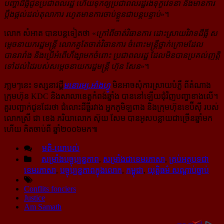
បញ្ហាដីធ្លីជូនប្រជាពលរដ្ឋ ហើយទុកឲ្យ​ប្រជា​ពលរដ្ឋ​រង​ទុក្ខវេទនា និងមានការ
ប្តឹងផ្តល់ដល់តុលាការ រហូតមានការចាប់ខ្លួនជាបន្តបន្ទាប់
»។
លោក សំអាត បានបន្តទៀតថា «
ក្រៅពីចាត់វិធានការ ដោះស្រាយវិវាទដីធ្លី ស
ម្តេចនាយករដ្ឋមន្ត្រី លោក​គួ​តែចាត់វិធានការ ចំពោះមន្ត្រីថ្នាក់ក្រោមដែល
បានរារាំង និងប្រើអំពើហឹង្សាមកចំពោះ ប្រជាពលរដ្ឋ ដែល​មិន​បានប្រគល់ញត្តិ
ទៅដល់ដៃរបស់សម្តេចនាយករដ្ឋមន្ត្រី ហ៊ុន សែន
»។
ភា្លមៗនេះ ទស្សនាវដ្ដី
មនោរម្យ.អាំងហ្វូ
មិនអាចសុំការស្រាយបំភ្លឺ ពីតំណាង
ក្រុមហ៊ុន KDC និងសាលា​ខេត្ត​កំពង់ឆ្នាំង បាននៅឡើយជុំវិញបញ្ហាខាងលើ។
គួរបញ្ជាក់ជូនដែរថា ជំលោះដីធ្លីរវាង អ្នកភូមិឡពាង និង​ក្រុមហ៊ុនខេប៊ីស៊ី របស់
លោកស្រី ជា ខេង ភរិយាលោក ស៊ុយ សែម បានអូសបន្លាយជាច្រើនឆ្នាំមក
ហើយ គិតចាប់ពី ឆ្នាំ២០០៦មក៕
មតិ-យោបល់
សម្រាំងបច្ចុប្បន្នភាព
,
សម្រាំងជាខេមរភាសា
,
គ្រប់អត្ថបទជា
ខេមរភាសា
,
បច្ចុប្បន្នភាពក្នុងលោក
,
កម្ពុជា
,
យុត្តិធម៌ សណ្ដាប់ធ្នាប់
Conflits fonciers
Justice
Am Samath