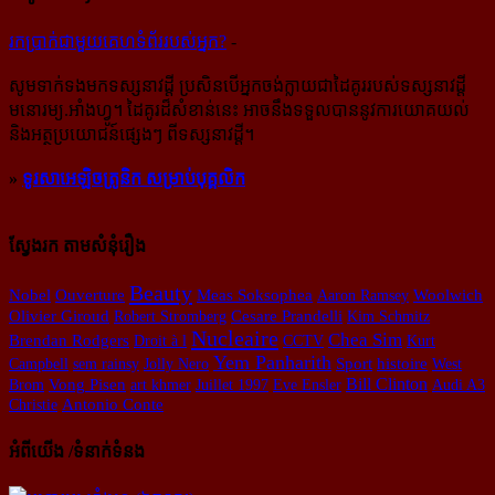
រក​​ប្រាក់​​ជា​​មួយ​​គេហទំព័រ​​របស់​​អ្នក?
-
សូម​ទាក់ទង​មក​ទស្សនាវដ្ដី ប្រសិន​បើ​អ្នក​ចង់​ក្លាយ​ជា​ដៃគូរ​របស់​ទស្សនាវដ្ដី​
មនោរម្យ.អាំងហ្វូ។ ដៃ​គូរ​ដ៏​សំខាន់​នេះ អាច​នឹង​ទទួល​បាន​នូវ​ការ​យោគយល់
និង​អត្ថ​ប្រយោជន៍​ផ្សេងៗ ពីទស្សនាវដ្ដី។
»
ទូរសាអេឡិចត្រូនិក សម្រាប់បុគ្គលិក
ស្វែងរក តាមសំនុំរឿង
Beauty
Ouverture
Meas Soksophea
Nobel
Aaron Ramsey
Woolwich
Olivier Giroud
Cesare Prandelli
Robert Stromberg
Kim Schmitz
Nucleaire
Chea Sim
Brendan Rodgers
Droit à l
CCTV
Kurt
Yem Panharith
histoire
Campbell
sem rainsy
Jolly Nero
Sport
West
Bill Clinton
Brom
Vong Pisen
art khmer
Juillet 1997
Eve Ensler
Audi A3
Christie
Antonio Conte
អំពីយើង /ទំនាក់ទំនង