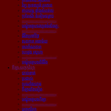
វិទ្យុ ទូរទស្សន៍ រូបភាព
ភាពយន្ដ ផ្ទាំងសំពត់ស
ប្រពៃណី ទំនៀមទម្លាប់
----------------------------
បណ្ដុំអត្ថបទវប្បធម៌សិល្បៈ
----------------------------
ជីវិតប្រចាំថ្ងៃ
សុខភាព អនាម័យ
សោភ័ណភាព
បេះដូង ស្នេហា
----------------------------
បណ្ដុំអត្ថបទពីជីវិត
កីឡា-បច្ចេកវិទ្យា
បាល់ទាត់
ប្រដាល់
ប្រណាំងយាន
កីឡាដទៃទៀត
----------------------------
បណ្ដុំអត្ថបទកីឡា
----------------------------
បច្ចេកវិទ្យា