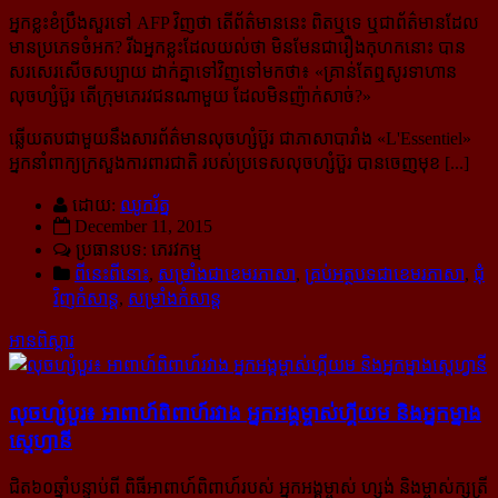
អ្នកខ្លះខំប្រឹងសួរទៅ AFP វិញថា តើព័ត៌មាននេះ ពិតឬទេ ឬជាព័ត៌មានដែល
មានប្រភេទចំអក? រីឯអ្នកខ្លះ​ដែល​​យល់​ថា មិនមែនជារឿងកុហកនោះ បាន
សរសេរសើចសប្បាយ ដាក់គ្នាទៅវិញទៅមកថា៖ «
គ្រាន់​តែ​ឮសូរ​ទាហាន
លុចហ្សំប៊ួរ តើ
ក្រុមភេរវជន
ណាមួយ ដែលមិនញ៉ាក់សាច់?
»
ឆ្លើយតបជាមួយនឹងសារព័ត៌មានលុចហ្សំប៊ួរ ជាភាសាបារាំង «L'Essentiel»
អ្នកនាំពាក្យក្រសួងការពារ​ជាតិ របស់​ប្រទេស​​លុចហ្សំប៊ួរ បានចេញមុខ [...]
ដោយ:
ឈូករ័ត្ន
December 11, 2015
ប្រធានបទ: ភេរវកម្ម
ពីនេះពីនោះ
,
សម្រាំងជាខេមរភាសា
,
គ្រប់អត្ថបទជាខេមរភាសា
,
ជុំ
វិញកំសាន្ដ
,
សម្រាំងកំសាន្ដ
អានពិស្ដារ
លុចហ្សំបួរ៖ អាពាហ៍ពិពាហ៍​រវាង អ្នកអង្គម្ចាស់​ហ្គីយម និង​អ្នកម្នាង​
ស្តេហ្វានី
ជិត៦០ឆ្នាំបន្ទាប់ពី ពិធីអាពាហ៍ពិពាហ៍របស់ អ្នកអង្គម្ចាស់ ហ្សង់ និងម្ចាស់ក្សត្រី