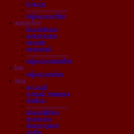
វិទ្យាសាស្ត្រ
----------------------------
បណ្ដុំអត្ថបទបច្ចេកវិទ្យា
ស្រាវជ្រាវ-វិភាគ
វិភាគ អត្ថាធិប្បាយ
ស្រាវជ្រាវ ឯកសារ
បទសម្ភាស
បទយកការណ៍
----------------------------
បណ្ដុំអត្ថបទស្រាវជ្រាវវិភាគ
វីដេអូ
បណ្ដុំអត្ថបទមានវីដេអូ
កំសាន្ដ
តារា ជនល្បី
ទេសចរណ៍ ការផ្សងព្រេង
ពីនេះពីនោះ
----------------------------
ជ័យគ្រតធ្វើព័ត៌មាន
ប្រលោមលោក
កំណាព្យ កម្រងកែវ
សំណើច