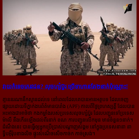
វាយ​កំទេច​ភេរវជន? លុចហ្សំប៊ួរ ប្រើ​ទាហាន​តែ២នាក់​ប៉ុណ្ណោះ!
គ្មាននរណានឹកស្មានដល់ទេ នៅពេលដែលគេបានអានអត្ថបទ ដែលចេញ
ផ្សាយដោយ​ទីភ្នាក់ងារ​ព័ត៌មាន​បារាំង (APF) កាលពីថ្ងៃព្រហស្បត្តិ៍ ដែលបាន
អះអាងជាអាថ៌ថា កងកម្លាំងរបស់ប្រទេសលុចហ្សំប៊ួរ ដែល​បញ្ជូន​ទៅប្រទេស
ម៉ាលី នឹងកើនឡើងដល់ពីរនាក់ ខណៈការបញ្ជូនលើកមុន មានចំនួន១នាក់។
ដំណឹងនេះ បាន​ធ្វើ​ឲ្យ​អ្នក​ប្រើ​ប្រាស់​បណ្ដាញ​សង្គម នៅក្នុងប្រទេសនានា នា
ទ្វីបអ៊ឺរ៉ុបខាងលិច ផ្ទុះសំណើចសើចកាច់ក កាច់​ស្រង់។