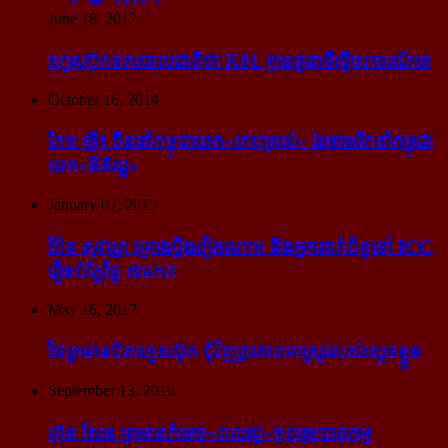
300945
June 18, 2017
ហ្វេសប៊ុក​នគរបាល​ជាតិ​ថា K01 គ្មាន​តួនាទី​ធ្វើ​ចរាចរណ៍​ទេ
October 16, 2014
កែម ឡី៖ ចិន​នាំ​កម្ពុជា​យក​«កោះ​ត្រល់» ឯ​អាមេរិក​នាំ​កម្ពុជា​
យក​«នីតិរដ្ឋ»
January 07, 2015
ប៉ែន សុវណ្ណ គ្រោង​ប្តឹង​វៀតណាម និង​អ្នក​ពាក់​ព័ន្ធ​ទៅ ICC
រឿង​បំភ្លៃ​ថ្ងៃ ៧​មករា
May 16, 2017
ថៃ​ព្រមាន​បិត​ហ្វេសប៊ុក ជុំ​វិញ​រូបភាព​អាស្រូវ​របស់​ស្ដេច​ខ្លួន
September 13, 2016
ហ៊ុន សែន ព្រមាន​កំទេច​«ពលរដ្ឋ»​ចូលរួម​បាតុកម្ម