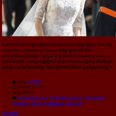
តាមពិតទៅ អនាគតអ្នកអង្គម្ចាស់របស់ប្រទេសលុចហ្សំបួរ ហ្គីយម ដឺ ណាស្សូ
(Gand-Duc Guillaume de Nassau) និង​អ្នកម្នាងមកពី រាជា
ណាចក្រប៊ែលហ្សីកឈ្មោះ ស្តេហ្វានី ដឺ ឡាណ័យ (Stéphanie de Lannoy)
បាននិយាយថា «យល់ព្រមផ្សារភ្ជាប់​ចំណងទាក់ទង»របស់ពួកគេ តាំងពីពេល
ដែលពួកគេទាំងពីរបានទៅចុះ កិច្ចសន្យាអាពាហ៍ពិពាហ៍ មួយថ្ងៃមុននេះម្លេះ។
[...]
ដោយ:
ឈូករ័ត្ន
October 21, 2012
ប្រធានបទ:
សម្រាំងបច្ចុប្បន្នភាព
,
សម្រាំងជាខេមរភាសា
,
គ្រប់អត្ថបទជា
ខេមរភាសា
,
បច្ចុប្បន្នភាពក្នុងលោក
,
ពិភពលោក
អានពិស្ដារ