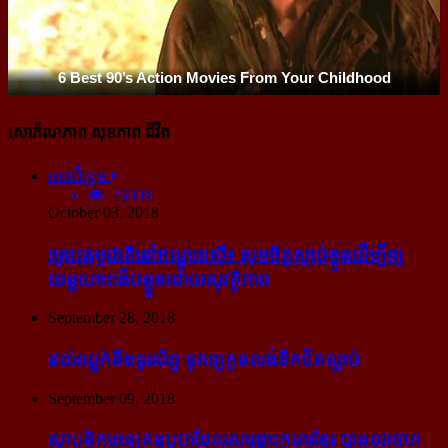
សោភ័ណភាព សុខភាព ជីវិត
អានពិស្ដារ
26008
October 03, 2018
គ្រោះធម្មជាតិនៅឥណ្ឌូនេស៊ី៖ សុខចិត្ត​ស្លាប់​ខ្លួន​ដើម្បី​ឲ្យ​
យន្ដហោះ​ងើប​ខ្លួន​ដោយ​សុវត្ថិភាព
September 28, 2018
រវល់​ឈ្លក់​នឹង​ទូរស័ព្ទ ទុក​ឲ្យ​កូន​លង់​ទឹក​ជិត​ស្លាប់
September 09, 2018
ស្ថាបនិក​ពេទ្យ​គន្ធបុប្ផា​ដែល​សង្គ្រោះ​កុមារ​ខ្មែរ​ បាន​លាចាក​