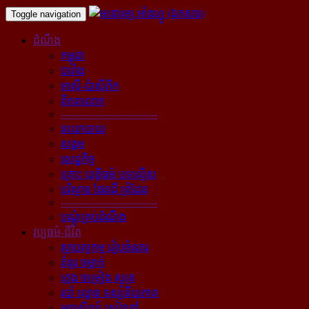
Toggle navigation
ដំណឹង
កម្ពុជា
បារាំង
អាស៊ី-ប៉ាស៊ីភិក
ពិភពលោក
----------------------------
នយោបាយ
សង្គម
សេដ្ឋកិច្ច
គ្រោះ យុត្តិធម៌ បទល្មើស
បរិស្ថាន ផែនដី ព្រំដែន
----------------------------
បណ្ដុំគ្រប់ដំណឹង
វប្បធម៌-ជីវិត
ស្ថាបត្យកម្ម រៀបចំនគរ
គំនូរ ចម្លាក់
ភ្លេង ចម្រៀង ស្មូត្រ
របាំ ល្ខោន ទស្សនីយភាព
អក្សសិល្ប៍ សៀវភៅ