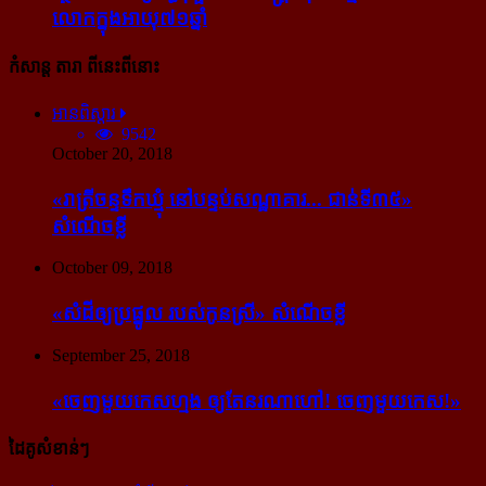
លោក​ក្នុង​អាយុ​៧១ឆ្នាំ
កំសាន្ដ តារា ពីនេះពីនោះ
អានពិស្ដារ
9542
October 20, 2018
«រាត្រីចន្ទទឹកឃ្មុំ នៅបន្ទប់សណ្ឋាគារ... ជាន់ទី៣៥»
សំណើចខ្លី
October 09, 2018
«សំដី​ឲ្យ​ប្រផ្នូល របស់​កូនស្រី» សំណើចខ្លី
September 25, 2018
«ចេញ​មួយ​កេស​ហ្មង ឲ្យ​តែ​នរណា​ហៅ! ចេញ​មួយ​កេស!»
ដៃគូសំខាន់ៗ