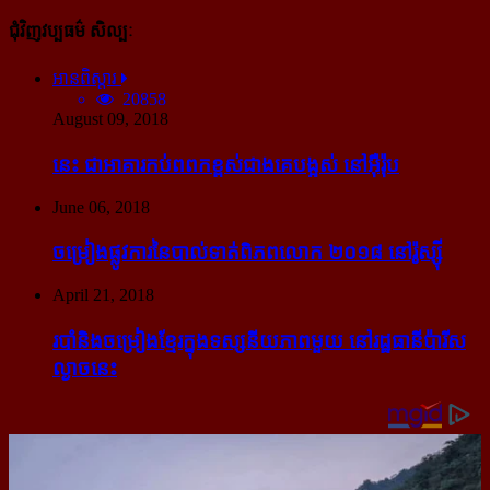
ជុំវិញវប្បធម៌ សិល្បៈ
អានពិស្ដារ
20858
August 09, 2018
នេះ ជា​អាគារ​កប់​ពពក​ខ្ពស់​ជាង​គេ​បង្អស់ នៅ​អ៊ឺរ៉ុប
June 06, 2018
ចម្រៀង​ផ្លូវការ​នៃ​បាល់ទាត់​ពិភពលោក ២០១៨ នៅ​រ៉ូស្ស៊ី
April 21, 2018
របាំ​និង​ចម្រៀង​ខ្មែរ​ក្នុង​ទស្សនីយភាព​មួយ នៅ​រដ្ឋធានី​ប៉ារីស​
ល្ងាច​នេះ