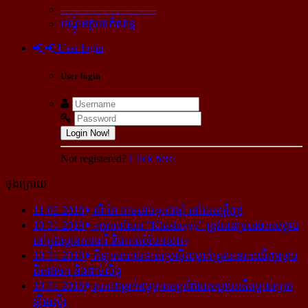
----------------------------
បណ្ដុំអត្ថបទកំសាន្ដ
User login
User login
Login Now!
Not registered?
Click here.
ចុងក្រោយ
11-02-2018
ណីម៉ា អាច​ជាប់​គុក​៦ឆ្នាំ នៅ​អេស្ប៉ាញ!
10-31-2018
«អ្នក​កាសែត "Khashoggi" ត្រូវ​បាន​ច្របាច់ក​សម្លាប់​
នៅ​ក្នុង​ស្ថាន​ភារធារី និង​កាត់​បំបែក​សព»
10-31-2018
កីឡាករ​បាល់ទាត់​ប្រេស៊ីល​ម្នាក់​ត្រូវ​បាន​រក​ឃើញ​ស្លាប់​
ជិត​ដាច់ក និង​ដាច់​លិង្គ
10-31-2018
រូបភាព​ធ្លាក់​ឧទ្ធម្ភាគចក្រ​ដែល​សម្លាប់​អតីត​ម្ចាស់​ក្រុម​
ឡីឆេស្ទ័រ