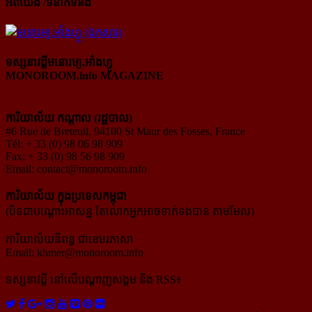
អំពីយើង /ទំនាក់ទំនង
ទស្សនាវដ្ដីមនោរម្យ.អាំងហ្វូ
MONOROOM.info MAGAZINE
ការិយាល័យ កណ្ដាល (រដ្ឋបាល)
#6 Rue de Breteuil, 94100 St Maur des Fosses, France
Tél: + 33 (0) 98 06 98 909
Fax: + 33 (0) 98 56 98 909
Email:
contact@monoroom.info
ការិយាល័យ ក្នុង​ប្រទេស​កម្ពុជា
(បិទជាបណ្ដោះអាសន្ន តែលោកអ្នកអាចទាក់ទងបាន តាមមែល)
ការិយាល័យនិពន្ធ ជាខេមរភាសា
Email:
khmer@monoroom.info
ទស្សនាវដ្ដី​ នៅលើបណ្ដាញសង្គម និង RSS៖