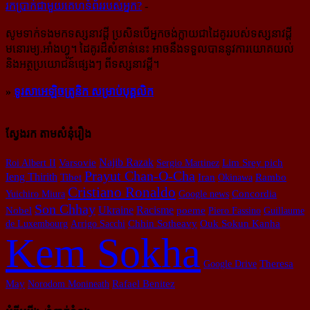
រក​​ប្រាក់​​ជា​​មួយ​​គេហទំព័រ​​របស់​​អ្នក?
-
សូម​ទាក់ទង​មក​ទស្សនាវដ្ដី ប្រសិន​បើ​អ្នក​ចង់​ក្លាយ​ជា​ដៃគូរ​របស់​ទស្សនាវដ្ដី​
មនោរម្យ.អាំងហ្វូ។ ដៃ​គូរ​ដ៏​សំខាន់​នេះ អាច​នឹង​ទទួល​បាន​នូវ​ការ​យោគយល់
និង​អត្ថ​ប្រយោជន៍​ផ្សេងៗ ពីទស្សនាវដ្ដី។
»
ទូរសាអេឡិចត្រូនិក សម្រាប់បុគ្គលិក
ស្វែងរក តាមសំនុំរឿង
Najib Razak
Roi Albert II
Varsovie
Sergio Martinez
Lim Srey pich
Prayut Chan-O-Cha
Ieng Thirith
Tibet
Iran
Okinawa
Rambo
Cristiano Ronaldo
Concordia
Yuichiro Miura
Google news
Son Chhay
Ukraine
Racisme
poeme
Nobel
Piero Fassino
Guillaume
de Luxembourg
Arrigo Sacchi
Chhin Sotheavy
Ouk Sokun Kanha
Kem Sokha
Theresa
Google Drive
May
Norodom Monineath
Rafael Benitez