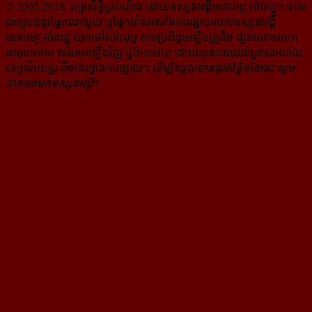
© 2005-2018, រក្សាសិទ្ធិគ្រប់យ៉ាង ដោយទស្សនាវដ្ដី​មនោរម្យ.អាំងហ្វូ។ ហាម​
ដក​ស្រង់​នូវ​ផ្នែក​ណា​មួយ​ ឬ​ផ្នែក​ទាំង​អស់​នៃ​ការ​ផ្សាយ​របស់​ទស្សនាវដ្ដី​​
មនោរម្យ.អាំងហ្វូ យក​ទៅ​​បោះពុម្ព តាម​ប្រព័ន្ធ​អេឡិច​ត្រូនិច ផ្សាយ​តាម​រលក​
ធាតុអាកាស សរសេរ​ឡើង​វិញ ឬ​ចែក​ចាយ​ ដោយ​គ្មាន​ការ​យល់ព្រមជា​លាយ​
លក្ខណ៍​អក្សរ​ ពី​ចាងហ្វាង​ការ​ផ្សាយ​។
ដើម្បី​ទទួល​បាននូវសិទ្ធិ​ទាំងនេះ សូម​
ទាក់​ទង​មក​ទស្សនាវដ្ដី
។