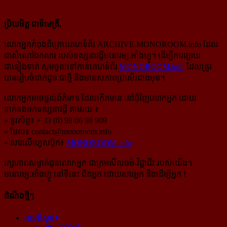
ប្រិយមិត្ត ជាទីមេត្រី,
លោកអ្នកកំពុងពិគ្រោះគេហទំព័រ ARCHIVE.MONOROOM.info ដែល
ជាសំណៅឯកសារ របស់ទស្សនាវដ្ដីមនោរម្យ.អាំងហ្វូ។ ដើម្បីការផ្សាយ
ជាទៀងទាត់ សូមចូលទៅកាន់​គេហទំព័រ
MONOROOM.info
ដែលត្រូវ
បានរៀបចំដាក់ជូន ជាថ្មី និងមានសភាពប្រសើរជាងមុន។
លោកអ្នកអាចផ្ដល់ព័ត៌មាន ដែលកើតមាន នៅជុំវិញលោកអ្នក ដោយ
ទាក់ទងមកទស្សនាវដ្ដី តាមរយៈ៖
» ទូរស័ព្ទ៖ + 33 (0) 98 06 98 909
» មែល៖
contact@monoroom.info
» សារលើហ្វេសប៊ុក៖
MONOROOM.info
រក្សាភាពសម្ងាត់ជូនលោកអ្នក ជាក្រមសីលធម៌-​វិជ្ជាជីវៈ​របស់យើង។
មនោរម្យ.អាំងហ្វូ នៅទីនេះ ជិតអ្នក ដោយសារអ្នក និងដើម្បីអ្នក !
ដំណឹងថ្មីៗ
អានពិស្ដារ