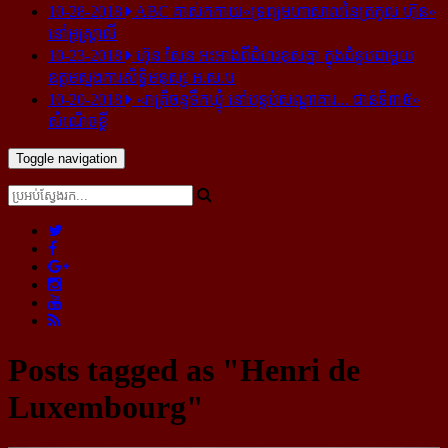
10-28-2018
ABC គាស់​កកាយ​«ទ្រព្យមហាសាល​នៃ​ត្រកូល ហ៊ុន»​
នៅ​អូស្ត្រាលី
10-23-2018
ហ៊ុន សែន អះអាង​ពី​ជំហរ​ខុស​គ្នា ក្នុង​ជំនួប​ជាមួយ​
ឧត្តម​ស្នងការ​សិទ្ធិ​មនុស្ស អ.ស.ប
10-20-2018
«រាត្រីចន្ទទឹកឃ្មុំ នៅបន្ទប់សណ្ឋាគារ... ជាន់ទី៣៥»
សំណើចខ្លី
Toggle navigation
Posts tagged as "Henri de
Luxembourg"