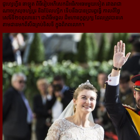
ជូហ្សេហ្វីន ឆាឡុត ពិធីរៀបអភិសេកដ៏​អធិកអធម​​មួយទៀត រវាងរាជា
ណាចក្រលុចហ្សំបួរ និងប៊ែលហ្សិក ទើបនឹងបានប្រារព្ធធ្វើ កាលពីថ្ងៃ
សៅរ៍ទី២០តុលា​​នេះ។ ជាពិធីមង្គល ដ៏មហានក្ខ​ត្ត​ឫក្ស​ ដែលត្រូវបានគេ
តាមដានមកពីសឹងគ្រប់ទិសទី ក្នុងពិភពលោក។