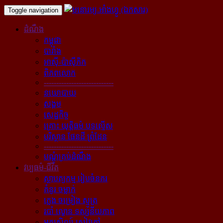
Toggle navigation
ដំណឹង
កម្ពុជា
បារាំង
អាស៊ី-ប៉ាស៊ីភិក
ពិភពលោក
----------------------------
នយោបាយ
សង្គម
សេដ្ឋកិច្ច
គ្រោះ យុត្តិធម៌ បទល្មើស
បរិស្ថាន ផែនដី ព្រំដែន
----------------------------
បណ្ដុំគ្រប់ដំណឹង
វប្បធម៌-ជីវិត
ស្ថាបត្យកម្ម រៀបចំនគរ
គំនូរ ចម្លាក់
ភ្លេង ចម្រៀង ស្មូត្រ
របាំ ល្ខោន ទស្សនីយភាព
អក្សសិល្ប៍ សៀវភៅ