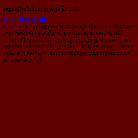
ទស្សនាវដ្ដី​ នៅលើបណ្ដាញសង្គម និង RSS៖
© 2005-2018, រក្សាសិទ្ធិគ្រប់យ៉ាង ដោយទស្សនាវដ្ដី​មនោរម្យ.អាំងហ្វូ។ ហាម​
ដក​ស្រង់​នូវ​ផ្នែក​ណា​មួយ​ ឬ​ផ្នែក​ទាំង​អស់​នៃ​ការ​ផ្សាយ​របស់​ទស្សនាវដ្ដី​​
មនោរម្យ.អាំងហ្វូ យក​ទៅ​​បោះពុម្ព តាម​ប្រព័ន្ធ​អេឡិច​ត្រូនិច ផ្សាយ​តាម​រលក​
ធាតុអាកាស សរសេរ​ឡើង​វិញ ឬ​ចែក​ចាយ​ ដោយ​គ្មាន​ការ​យល់ព្រមជា​លាយ​
លក្ខណ៍​អក្សរ​ ពី​ចាងហ្វាង​ការ​ផ្សាយ​។
ដើម្បី​ទទួល​បាននូវសិទ្ធិ​ទាំងនេះ សូម​
ទាក់​ទង​មក​ទស្សនាវដ្ដី
។