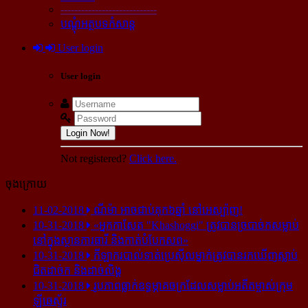
----------------------------
បណ្ដុំអត្ថបទកំសាន្ដ
User login
User login
Login Now!
Not registered?
Click here.
ចុងក្រោយ
11-02-2018
ណីម៉ា អាច​ជាប់​គុក​៦ឆ្នាំ នៅ​អេស្ប៉ាញ!
10-31-2018
«អ្នក​កាសែត "Khashoggi" ត្រូវ​បាន​ច្របាច់ក​សម្លាប់​
នៅ​ក្នុង​ស្ថាន​ភារធារី និង​កាត់​បំបែក​សព»
10-31-2018
កីឡាករ​បាល់ទាត់​ប្រេស៊ីល​ម្នាក់​ត្រូវ​បាន​រក​ឃើញ​ស្លាប់​
ជិត​ដាច់ក និង​ដាច់​លិង្គ
10-31-2018
រូបភាព​ធ្លាក់​ឧទ្ធម្ភាគចក្រ​ដែល​សម្លាប់​អតីត​ម្ចាស់​ក្រុម​
ឡីឆេស្ទ័រ