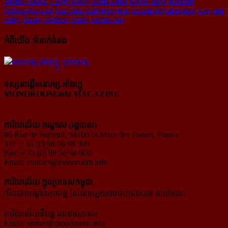
Thouch Ratana
Thiago Motta
Adam Lanza
David Silva
diamant
Volkswagen Golf
Keo Chan Samphors
muk
Avraam Papadopoulos
Gap
sem
rainsy
Danny Welbeck
Pailin
Samuel Eto
អំពីយើង /ទំនាក់ទំនង
ទស្សនាវដ្ដីមនោរម្យ.អាំងហ្វូ
MONOROOM.info MAGAZINE
ការិយាល័យ កណ្ដាល (រដ្ឋបាល)
#6 Rue de Breteuil, 94100 St Maur des Fosses, France
Tél: + 33 (0) 98 06 98 909
Fax: + 33 (0) 98 56 98 909
Email:
contact@monoroom.info
ការិយាល័យ ក្នុង​ប្រទេស​កម្ពុជា
(បិទជាបណ្ដោះអាសន្ន តែលោកអ្នកអាចទាក់ទងបាន តាមមែល)
ការិយាល័យនិពន្ធ ជាខេមរភាសា
Email:
khmer@monoroom.info