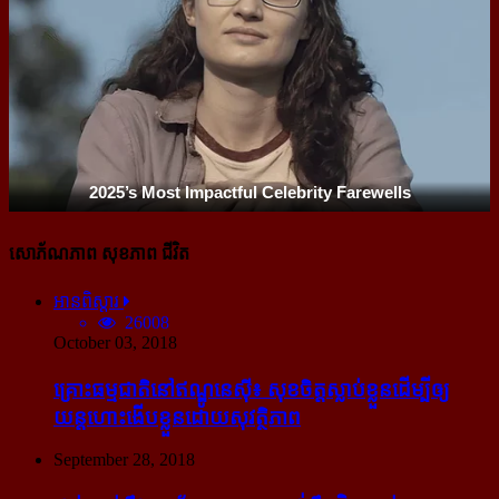
សោភ័ណភាព សុខភាព ជីវិត
អានពិស្ដារ
26008
October 03, 2018
គ្រោះធម្មជាតិនៅឥណ្ឌូនេស៊ី៖ សុខចិត្ត​ស្លាប់​ខ្លួន​ដើម្បី​ឲ្យ​
យន្ដហោះ​ងើប​ខ្លួន​ដោយ​សុវត្ថិភាព
September 28, 2018