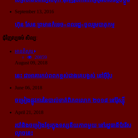
September 13, 2016
ហ៊ុន សែន ព្រមាន​កំទេច​«ពលរដ្ឋ»​ចូលរួម​បាតុកម្ម
ជុំវិញវប្បធម៌ សិល្បៈ
អានពិស្ដារ
20859
August 09, 2018
នេះ ជា​អាគារ​កប់​ពពក​ខ្ពស់​ជាង​គេ​បង្អស់ នៅ​អ៊ឺរ៉ុប
June 06, 2018
ចម្រៀង​ផ្លូវការ​នៃ​បាល់ទាត់​ពិភពលោក ២០១៨ នៅ​រ៉ូស្ស៊ី
April 21, 2018
របាំ​និង​ចម្រៀង​ខ្មែរ​ក្នុង​ទស្សនីយភាព​មួយ នៅ​រដ្ឋធានី​ប៉ារីស​
ល្ងាច​នេះ