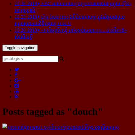
10-28-2018
ABC គាស់​កកាយ​«ទ្រព្យមហាសាល​នៃ​ត្រកូល ហ៊ុន»​
នៅ​អូស្ត្រាលី
10-23-2018
ហ៊ុន សែន អះអាង​ពី​ជំហរ​ខុស​គ្នា ក្នុង​ជំនួប​ជាមួយ​
ឧត្តម​ស្នងការ​សិទ្ធិ​មនុស្ស អ.ស.ប
10-20-2018
«រាត្រីចន្ទទឹកឃ្មុំ នៅបន្ទប់សណ្ឋាគារ... ជាន់ទី៣៥»
សំណើចខ្លី
Toggle navigation
Posts tagged as "douch"