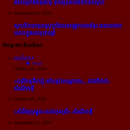
រវល់​ឈ្លក់​នឹង​ទូរស័ព្ទ ទុក​ឲ្យ​កូន​លង់​ទឹក​ជិត​ស្លាប់
September 09, 2018
ស្ថាបនិក​ពេទ្យ​គន្ធបុប្ផា​ដែល​សង្គ្រោះ​កុមារ​ខ្មែរ​ បាន​លាចាក​
លោក​ក្នុង​អាយុ​៧១ឆ្នាំ
កំសាន្ដ តារា ពីនេះពីនោះ
អានពិស្ដារ
9543
October 20, 2018
«រាត្រីចន្ទទឹកឃ្មុំ នៅបន្ទប់សណ្ឋាគារ... ជាន់ទី៣៥»
សំណើចខ្លី
October 09, 2018
«សំដី​ឲ្យ​ប្រផ្នូល របស់​កូនស្រី» សំណើចខ្លី
September 25, 2018