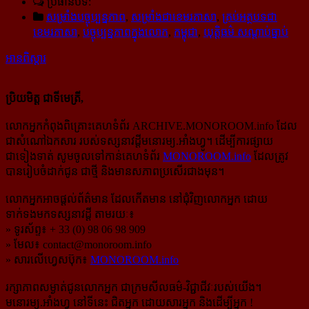
ប្រធានបទ:
សម្រាំងបច្ចុប្បន្នភាព
,
សម្រាំងជាខេមរភាសា
,
គ្រប់អត្ថបទជា
ខេមរភាសា
,
បច្ចុប្បន្នភាពក្នុងលោក
,
កម្ពុជា
,
យុត្តិធម៌ សណ្ដាប់ធ្នាប់
អានពិស្ដារ
ប្រិយមិត្ត ជាទីមេត្រី,
លោកអ្នកកំពុងពិគ្រោះគេហទំព័រ ARCHIVE.MONOROOM.info ដែល
ជាសំណៅឯកសារ របស់ទស្សនាវដ្ដីមនោរម្យ.អាំងហ្វូ។ ដើម្បីការផ្សាយ
ជាទៀងទាត់ សូមចូលទៅកាន់​គេហទំព័រ
MONOROOM.info
ដែលត្រូវ
បានរៀបចំដាក់ជូន ជាថ្មី និងមានសភាពប្រសើរជាងមុន។
លោកអ្នកអាចផ្ដល់ព័ត៌មាន ដែលកើតមាន នៅជុំវិញលោកអ្នក ដោយ
ទាក់ទងមកទស្សនាវដ្ដី តាមរយៈ៖
» ទូរស័ព្ទ៖ + 33 (0) 98 06 98 909
» មែល៖
contact@monoroom.info
» សារលើហ្វេសប៊ុក៖
MONOROOM.info
រក្សាភាពសម្ងាត់ជូនលោកអ្នក ជាក្រមសីលធម៌-​វិជ្ជាជីវៈ​របស់យើង។
មនោរម្យ.អាំងហ្វូ នៅទីនេះ ជិតអ្នក ដោយសារអ្នក និងដើម្បីអ្នក !