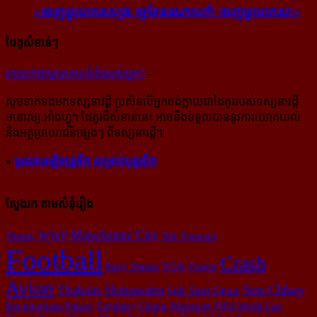
«ចេញ​មួយ​កេស​ហ្មង ឲ្យ​តែ​នរណា​ហៅ! ចេញ​មួយ​កេស!»
ដៃគូសំខាន់ៗ
រក​​ប្រាក់​​ជា​​មួយ​​គេហទំព័រ​​របស់​​អ្នក?
-
សូម​ទាក់ទង​មក​ទស្សនាវដ្ដី ប្រសិន​បើ​អ្នក​ចង់​ក្លាយ​ជា​ដៃគូរ​របស់​ទស្សនាវដ្ដី​
មនោរម្យ.អាំងហ្វូ។ ដៃ​គូរ​ដ៏​សំខាន់​នេះ អាច​នឹង​ទទួល​បាន​នូវ​ការ​យោគយល់
និង​អត្ថ​ប្រយោជន៍​ផ្សេងៗ ពីទស្សនាវដ្ដី។
»
ទូរសាអេឡិចត្រូនិក សម្រាប់បុគ្គលិក
ស្វែងរក តាមសំនុំរឿង
Manchester City
WWF
Tek Vannara
Titanic
Football
Crash
VOA
Barry Sheene
Pasteur
Avion
Son Chhay
Thaksin Shinawatra
Sok Sam Oeun
Buckingham Palace
Xayabury
Chang Wanquan
FIFA World Cup