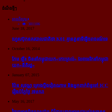
ដំណឹងថ្មីៗ
អានពិស្ដារ
301106
June 18, 2017
ហ្វេសប៊ុក​នគរបាល​ជាតិ​ថា K01 គ្មាន​តួនាទី​ធ្វើ​ចរាចរណ៍​ទេ
October 16, 2014
កែម ឡី៖ ចិន​នាំ​កម្ពុជា​យក​«កោះ​ត្រល់» ឯ​អាមេរិក​នាំ​កម្ពុជា​
យក​«នីតិរដ្ឋ»
January 07, 2015
ប៉ែន សុវណ្ណ គ្រោង​ប្តឹង​វៀតណាម និង​អ្នក​ពាក់​ព័ន្ធ​ទៅ ICC
រឿង​បំភ្លៃ​ថ្ងៃ ៧​មករា
May 16, 2017
ថៃ​ព្រមាន​បិត​ហ្វេសប៊ុក ជុំ​វិញ​រូបភាព​អាស្រូវ​របស់​ស្ដេច​ខ្លួន