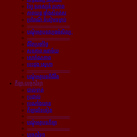
វិទ្យុ ទូរទស្សន៍ រូបភាព
ភាពយន្ដ ផ្ទាំងសំពត់ស
ប្រពៃណី ទំនៀមទម្លាប់
----------------------------
បណ្ដុំអត្ថបទវប្បធម៌សិល្បៈ
----------------------------
ជីវិតប្រចាំថ្ងៃ
សុខភាព អនាម័យ
សោភ័ណភាព
បេះដូង ស្នេហា
----------------------------
បណ្ដុំអត្ថបទពីជីវិត
កីឡា-បច្ចេកវិទ្យា
បាល់ទាត់
ប្រដាល់
ប្រណាំងយាន
កីឡាដទៃទៀត
----------------------------
បណ្ដុំអត្ថបទកីឡា
----------------------------
បច្ចេកវិទ្យា