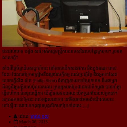
ជនជាប់ចោទ អៀង សារី អតីតរដ្ឋមន្ត្រីការបរទេសនៃរបបខ្មែរក្រហម។ រូបថត
សាលាក្ដី។
តាំងពីថ្ងៃច័ន្ទដើមសប្ដាហ៍នេះ នៅពេលបើកសវនាការ និងក្នុងខណៈពេល
ដែល ដែលចៅក្រមត្រៀមនឹងស្ដាប់សក្ខីកម្ម របស់ប្រវត្តិវិទូ និងអ្នកកាសែត​
លោកហ្វីលីព ស៊ត (Philip Short) ជំនាញខាងរបបខ្មែរក្រហម និងជាអ្នក
និពន្ធជីវប្រវត្តិ​របស់​ប៉ុលពតនោះ ក្រុមអ្នកបកប្រែជាជនជាតិកម្ពុជា បាននាំគ្នា
ធ្វើពហិការ មិនចូលធ្វើការ ដើម្បីទាមទារអោយ បើកប្រាក់ខែ​របស់ពួកគេ។
រហូតមកទល់ថ្ងៃនេះ រាល់អង្គសវនាការ នៅមិនទាន់អាចដំណើរការបាន
នៅឡើយ ដោយហេតុគ្មានបុគ្គលិក​បកប្រែទាំងនេះ [...]
ដោយ:
កេសរ កូល
March 06, 2013