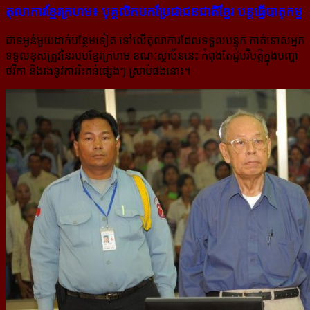
តុលាការ​ខ្មែរ​ក្រហម៖ បុគ្គលិក​បក​ប្រែ​ជា​ជន​ជាតិ​ខ្មែរ បន្ត​ធ្វើ​បាតុកម្ម
ជាទម្ងន់មួយដាក់បន្ថែមទៀត ទៅលើតុលាការដែលទទួលបន្ទុក កាត់ទោសអ្នក
ទទួលខុសត្រូវនៃរបបខ្មែរក្រហម ខណៈ​ស្ថាប័ននេះ កំពុងតែជួបវិបត្តិក្នុងបញ្ហា
ថវិកា និងរងនូវការរិះគន់ផ្សេងៗ ស្រាប់ផងនោះ។