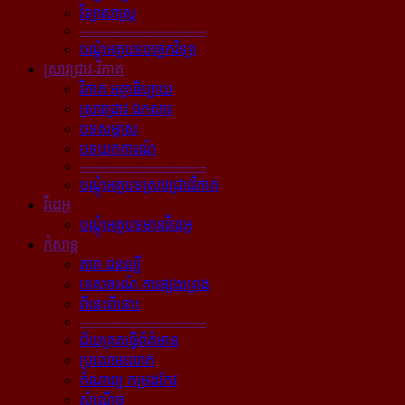
វិទ្យាសាស្ត្រ
----------------------------
បណ្ដុំអត្ថបទបច្ចេកវិទ្យា
ស្រាវជ្រាវ-វិភាគ
វិភាគ អត្ថាធិប្បាយ
ស្រាវជ្រាវ ឯកសារ
បទសម្ភាស
បទយកការណ៍
----------------------------
បណ្ដុំអត្ថបទស្រាវជ្រាវវិភាគ
វីដេអូ
បណ្ដុំអត្ថបទមានវីដេអូ
កំសាន្ដ
តារា ជនល្បី
ទេសចរណ៍ ការផ្សងព្រេង
ពីនេះពីនោះ
----------------------------
ជ័យគ្រតធ្វើព័ត៌មាន
ប្រលោមលោក
កំណាព្យ កម្រងកែវ
សំណើច