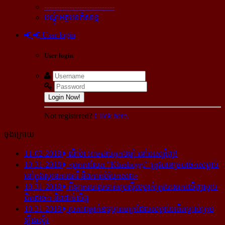
----------------------------
បណ្ដុំអត្ថបទកំសាន្ដ
User login
User login
Login Now!
Not registered?
Click here.
ចុងក្រោយ
11-02-2018
ណីម៉ា អាច​ជាប់​គុក​៦ឆ្នាំ នៅ​អេស្ប៉ាញ!
10-31-2018
«អ្នក​កាសែត "Khashoggi" ត្រូវ​បាន​ច្របាច់ក​សម្លាប់​
នៅ​ក្នុង​ស្ថាន​ភារធារី និង​កាត់​បំបែក​សព»
10-31-2018
កីឡាករ​បាល់ទាត់​ប្រេស៊ីល​ម្នាក់​ត្រូវ​បាន​រក​ឃើញ​ស្លាប់​
ជិត​ដាច់ក និង​ដាច់​លិង្គ
10-31-2018
រូបភាព​ធ្លាក់​ឧទ្ធម្ភាគចក្រ​ដែល​សម្លាប់​អតីត​ម្ចាស់​ក្រុម​
ឡីឆេស្ទ័រ