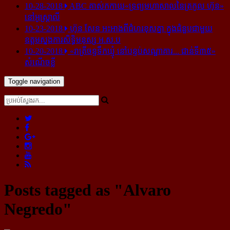
10-28-2018
ABC គាស់​កកាយ​«ទ្រព្យមហាសាល​នៃ​ត្រកូល ហ៊ុន»​
នៅ​អូស្ត្រាលី
10-23-2018
ហ៊ុន សែន អះអាង​ពី​ជំហរ​ខុស​គ្នា ក្នុង​ជំនួប​ជាមួយ​
ឧត្តម​ស្នងការ​សិទ្ធិ​មនុស្ស អ.ស.ប
10-20-2018
«រាត្រីចន្ទទឹកឃ្មុំ នៅបន្ទប់សណ្ឋាគារ... ជាន់ទី៣៥»
សំណើចខ្លី
Toggle navigation
Posts tagged as "Alvaro
Negredo"