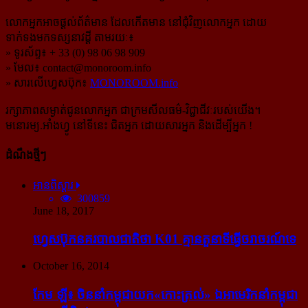
លោកអ្នកអាចផ្ដល់ព័ត៌មាន ដែលកើតមាន នៅជុំវិញលោកអ្នក ដោយ
ទាក់ទងមកទស្សនាវដ្ដី តាមរយៈ៖
» ទូរស័ព្ទ៖ + 33 (0) 98 06 98 909
» មែល៖
contact@monoroom.info
» សារលើហ្វេសប៊ុក៖
MONOROOM.info
រក្សាភាពសម្ងាត់ជូនលោកអ្នក ជាក្រមសីលធម៌-​វិជ្ជាជីវៈ​របស់យើង។
មនោរម្យ.អាំងហ្វូ នៅទីនេះ ជិតអ្នក ដោយសារអ្នក និងដើម្បីអ្នក !
ដំណឹងថ្មីៗ
អានពិស្ដារ
300859
June 18, 2017
ហ្វេសប៊ុក​នគរបាល​ជាតិ​ថា K01 គ្មាន​តួនាទី​ធ្វើ​ចរាចរណ៍​ទេ
October 16, 2014
កែម ឡី៖ ចិន​នាំ​កម្ពុជា​យក​«កោះ​ត្រល់» ឯ​អាមេរិក​នាំ​កម្ពុជា​