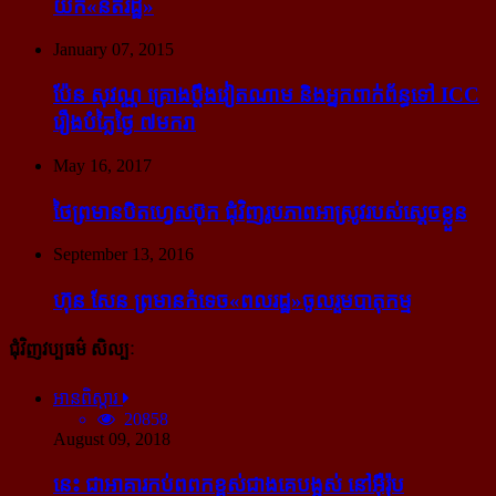
យក​«នីតិរដ្ឋ»
January 07, 2015
ប៉ែន សុវណ្ណ គ្រោង​ប្តឹង​វៀតណាម និង​អ្នក​ពាក់​ព័ន្ធ​ទៅ ICC
រឿង​បំភ្លៃ​ថ្ងៃ ៧​មករា
May 16, 2017
ថៃ​ព្រមាន​បិត​ហ្វេសប៊ុក ជុំ​វិញ​រូបភាព​អាស្រូវ​របស់​ស្ដេច​ខ្លួន
September 13, 2016
ហ៊ុន សែន ព្រមាន​កំទេច​«ពលរដ្ឋ»​ចូលរួម​បាតុកម្ម
ជុំវិញវប្បធម៌ សិល្បៈ
អានពិស្ដារ
20858
August 09, 2018
នេះ ជា​អាគារ​កប់​ពពក​ខ្ពស់​ជាង​គេ​បង្អស់ នៅ​អ៊ឺរ៉ុប