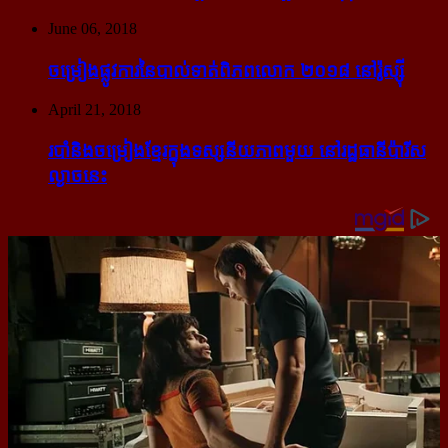
June 06, 2018
ចម្រៀង​ផ្លូវការ​នៃ​បាល់ទាត់​ពិភពលោក ២០១៨ នៅ​រ៉ូស្ស៊ី
April 21, 2018
របាំ​និង​ចម្រៀង​ខ្មែរ​ក្នុង​ទស្សនីយភាព​មួយ នៅ​រដ្ឋធានី​ប៉ារីស​
ល្ងាច​នេះ