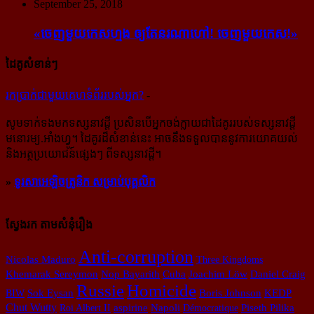
September 25, 2018
«ចេញ​មួយ​កេស​ហ្មង ឲ្យ​តែ​នរណា​ហៅ! ចេញ​មួយ​កេស!»
ដៃគូសំខាន់ៗ
រក​​ប្រាក់​​ជា​​មួយ​​គេហទំព័រ​​របស់​​អ្នក?
-
សូម​ទាក់ទង​មក​ទស្សនាវដ្ដី ប្រសិន​បើ​អ្នក​ចង់​ក្លាយ​ជា​ដៃគូរ​របស់​ទស្សនាវដ្ដី​
មនោរម្យ.អាំងហ្វូ។ ដៃ​គូរ​ដ៏​សំខាន់​នេះ អាច​នឹង​ទទួល​បាន​នូវ​ការ​យោគយល់
និង​អត្ថ​ប្រយោជន៍​ផ្សេងៗ ពីទស្សនាវដ្ដី។
»
ទូរសាអេឡិចត្រូនិក សម្រាប់បុគ្គលិក
ស្វែងរក តាមសំនុំរឿង
Anti-corruption
Nicolas Maduro
Three Kingdoms
Khemarak Sereymon
Nop Bayarith
Cuba
Joachim Löw
Daniel Craig
Homicide
Russie
BIW
Sok Eysan
Boris Johnson
KEDP
Chut Wutty
Roi Albert II
aspirine
Napoli
Démocratique
Piseth Pilika