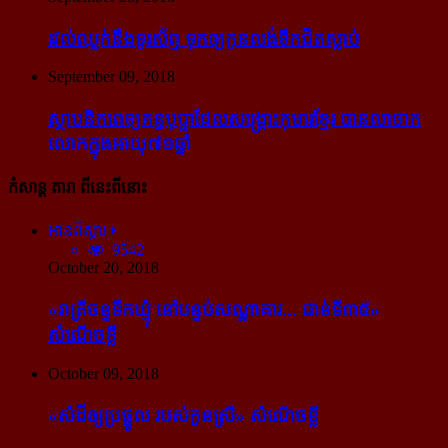
រវល់​ឈ្លក់​នឹង​ទូរស័ព្ទ ទុក​ឲ្យ​កូន​លង់​ទឹក​ជិត​ស្លាប់
September 09, 2018
ស្ថាបនិក​ពេទ្យ​គន្ធបុប្ផា​ដែល​សង្គ្រោះ​កុមារ​ខ្មែរ​ បាន​លាចាក​
លោក​ក្នុង​អាយុ​៧១ឆ្នាំ
កំសាន្ដ តារា ពីនេះពីនោះ
អានពិស្ដារ
9542
October 20, 2018
«រាត្រីចន្ទទឹកឃ្មុំ នៅបន្ទប់សណ្ឋាគារ... ជាន់ទី៣៥»
សំណើចខ្លី
October 09, 2018
«សំដី​ឲ្យ​ប្រផ្នូល របស់​កូនស្រី» សំណើចខ្លី