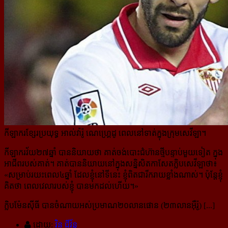
កីឡាករខ្សែរប្រយុទ្ធ អាល់វ៉ារ៉ូ ណេហ្គ្រេដូ ពេលនៅទាត់ក្នុងក្រុមសេវីឡា។
កីឡាករវ័យ២៧ឆ្នាំ បាននិយាយថា គាត់ចង់បោះជំហ៊ានថ្មីបន្ទាប់មួយទៀត ក្នុង
អាជីពរបស់គាត់។ គាត់បាននិយាយនៅ​ក្នុងសន្និសិតកាសែតក្លិបសេវីឡាថា៖
«
សម្រាប់រយះពេល៤ឆ្នាំ ដែលខ្ញុំនៅទីនេះ ខ្ញុំពិតជារីករាយខ្លាំងណាស់។ ប៉ុន្តែខ្ញុំ​
គិត​ថា ពេលវេលារបស់ខ្ញុំ បានមកដល់ហើយ។
»
ក្លិបម៉ែនស៊ីធី បានចំណាយអស់ប្រមាណ២០លានផោន (២៣លានអ៊ឺរ៉ូ) [...]
ដោយ:
វិន ជីវ័ន្ត