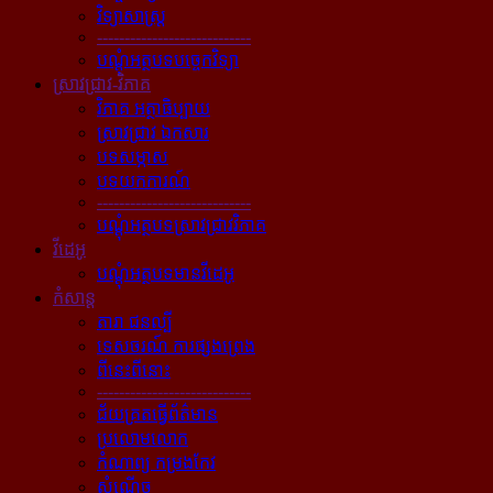
វិទ្យាសាស្ត្រ
----------------------------
បណ្ដុំអត្ថបទបច្ចេកវិទ្យា
ស្រាវជ្រាវ-វិភាគ
វិភាគ អត្ថាធិប្បាយ
ស្រាវជ្រាវ ឯកសារ
បទសម្ភាស
បទយកការណ៍
----------------------------
បណ្ដុំអត្ថបទស្រាវជ្រាវវិភាគ
វីដេអូ
បណ្ដុំអត្ថបទមានវីដេអូ
កំសាន្ដ
តារា ជនល្បី
ទេសចរណ៍ ការផ្សងព្រេង
ពីនេះពីនោះ
----------------------------
ជ័យគ្រតធ្វើព័ត៌មាន
ប្រលោមលោក
កំណាព្យ កម្រងកែវ
សំណើច