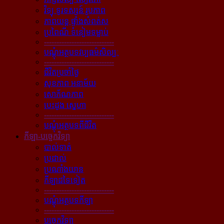
វិទ្យុ ទូរទស្សន៍ រូបភាព
ភាពយន្ដ ផ្ទាំងសំពត់ស
ប្រពៃណី ទំនៀមទម្លាប់
----------------------------
បណ្ដុំអត្ថបទវប្បធម៌សិល្បៈ
----------------------------
ជីវិតប្រចាំថ្ងៃ
សុខភាព អនាម័យ
សោភ័ណភាព
បេះដូង ស្នេហា
----------------------------
បណ្ដុំអត្ថបទពីជីវិត
កីឡា-បច្ចេកវិទ្យា
បាល់ទាត់
ប្រដាល់
ប្រណាំងយាន
កីឡាដទៃទៀត
----------------------------
បណ្ដុំអត្ថបទកីឡា
----------------------------
បច្ចេកវិទ្យា