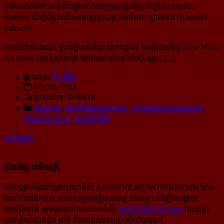
ចចាមអារ៉ាមថា គាត់នឹងផ្ទេរទៅកាន់ក្រុមអាត្លិកទិកូ ម៉ាឌ្រីដ (Atletico
Madrid) ដើម្បីជំនួសដំណែងខ្សែប្រយុទ្ធ រ៉ាដាមែល ហ្វាលខាវ (Radamel
Falcao)។
ទោះបីជាយ៉ាងណា ម្ចាស់ក្លិបសេវីឡា លោកជូសេ ម៉ារៀដេលនីដូ (Jose Maria
del Nido) បាននិយាយថា ឱកាសមាន​តែ​០%តែប៉ុណ្ណោះ [...]
ដោយ:
វិន ជីវ័ន្ត
July 08, 2013
ប្រធានបទ: បាល់ទាត់
បាល់ទាត់
,
សម្រាំងជាខេមរភាសា
,
គ្រប់អត្ថបទជាខេមរភាសា
,
កីឡាគ្រប់ប្រភេទ
,
សម្រាំងកីឡា
អានពិស្ដារ
ប្រិយមិត្ត ជាទីមេត្រី,
លោកអ្នកកំពុងពិគ្រោះគេហទំព័រ ARCHIVE.MONOROOM.info ដែល
ជាសំណៅឯកសារ របស់ទស្សនាវដ្ដីមនោរម្យ.អាំងហ្វូ។ ដើម្បីការផ្សាយ
ជាទៀងទាត់ សូមចូលទៅកាន់​គេហទំព័រ
MONOROOM.info
ដែលត្រូវ
បានរៀបចំដាក់ជូន ជាថ្មី និងមានសភាពប្រសើរជាងមុន។