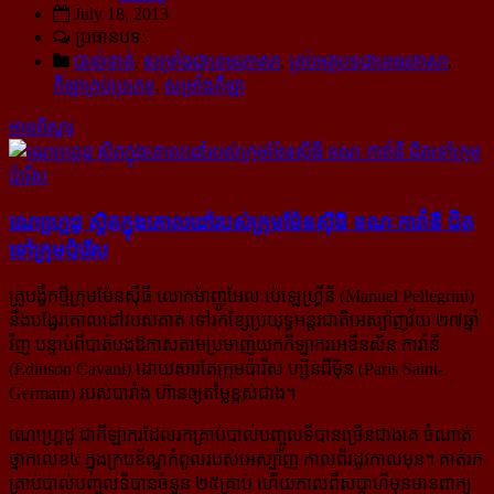
July 18, 2013
ប្រធានបទ:
បាល់ទាត់
,
សម្រាំងជាខេមរភាសា
,
គ្រប់អត្ថបទជាខេមរភាសា
,
កីឡាគ្រប់ប្រភេទ
,
សម្រាំងកីឡា
អានពិស្ដារ
ណេហ្គេ្រដូ ស្ថិត​ក្នុង​គោលដៅ​របស់​ក្រុម​ម៉ែនស៊ីធី ខណៈ​កាវ៉ានី ជិត​
ទៅ​ក្រុម​ប៉ារីស
គ្រូបង្វឹកថ្មីក្រុមម៉ែនស៊ីធី លោកម៉ាញូអែល ប៉េឡេហ្គ្រីនី (Manuel Pellegrini)
នឹងបង្វែរគោលដៅរបស់គាត់ ទៅរកខ្សែ​ប្រយុទ្ធអន្តរជាតិអេស្ប៉ាញវ័យ ២៧ឆ្នាំ
វិញ បន្ទាប់ពីបាត់បងឱកាសតាមប្រមាញ់យកកីឡាករអេឌីនសិន កាវ៉ានី
(Edinson Cavani) ដោយសារតែក្រុមប៉ារីស ហ្សិនជឺម៉ិន (Paris Saint-
Germain) របស់បារាំង ហ៊ានឲ្យតម្លៃខ្ពស់ជាង។
ណេហ្គ្រេដូ ជាកីឡាករដែលរកគ្រាប់បាល់បញ្ចូលទីបានច្រើនជាងគេ ចំណាត់
ថ្នាក់លេខ៤ ក្នុងក្របខ័ណ្ឌកំពូល​របស់​អេស្ប៉ាញ កាលពីរដូវកាលមុន។ គាត់រក
គ្រាប់បាល់បញ្ចូលទីបានចំនួន ២៥គ្រាប់ ហើយកាលពីសប្តាហ៏មុន​មានពាក្យ​