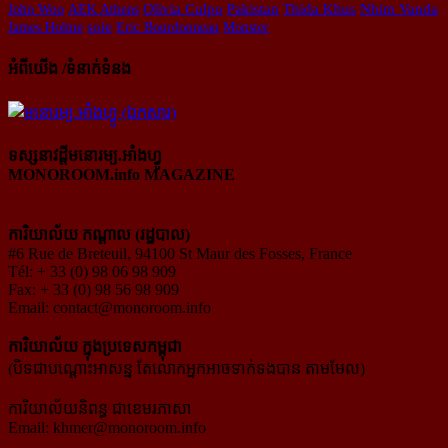
John Woo
AEK Athens
Olivia Culpo
Pakistan
Thida Khus
Nhim Vanda
James Holme
soie
Eric Bourdonneau
Monster
អំពីយើង /ទំនាក់ទំនង
ទស្សនាវដ្ដីមនោរម្យ.អាំងហ្វូ
MONOROOM.info MAGAZINE
ការិយាល័យ កណ្ដាល (រដ្ឋបាល)
#6 Rue de Breteuil, 94100 St Maur des Fosses, France
Tél: + 33 (0) 98 06 98 909
Fax: + 33 (0) 98 56 98 909
Email:
contact@monoroom.info
ការិយាល័យ ក្នុង​ប្រទេស​កម្ពុជា
(បិទជាបណ្ដោះអាសន្ន តែលោកអ្នកអាចទាក់ទងបាន តាមមែល)
ការិយាល័យនិពន្ធ ជាខេមរភាសា
Email:
khmer@monoroom.info