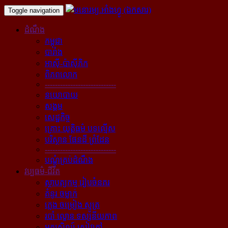
Toggle navigation
ដំណឹង
កម្ពុជា
បារាំង
អាស៊ី-ប៉ាស៊ីភិក
ពិភពលោក
----------------------------
នយោបាយ
សង្គម
សេដ្ឋកិច្ច
គ្រោះ យុត្តិធម៌ បទល្មើស
បរិស្ថាន ផែនដី ព្រំដែន
----------------------------
បណ្ដុំគ្រប់ដំណឹង
វប្បធម៌-ជីវិត
ស្ថាបត្យកម្ម រៀបចំនគរ
គំនូរ ចម្លាក់
ភ្លេង ចម្រៀង ស្មូត្រ
របាំ ល្ខោន ទស្សនីយភាព
អក្សសិល្ប៍ សៀវភៅ