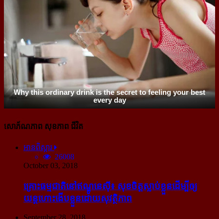
សោភ័ណភាព សុខភាព ជីវិត
អានពិស្ដារ
26008
October 03, 2018
គ្រោះធម្មជាតិនៅឥណ្ឌូនេស៊ី៖ សុខចិត្ត​ស្លាប់​ខ្លួន​ដើម្បី​ឲ្យ​
យន្ដហោះ​ងើប​ខ្លួន​ដោយ​សុវត្ថិភាព
September 28, 2018