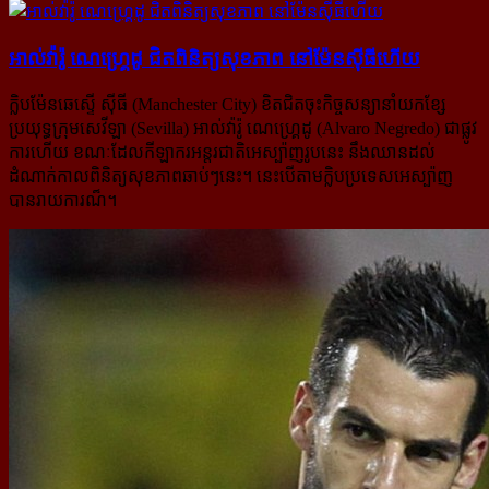
អាល់វ៉ារ៉ូ ណេហ្រ្គេដូ ជិត​ពិនិត្យ​សុខភាព នៅ​ម៉ែនស៊ីធី​ហើយ
ក្លិបម៉ែនឆេស្ទើ ស៊ីធី (Manchester City) ខិតជិតចុះកិច្ចសន្យានាំយកខ្សែ
ប្រយុទ្ធក្រុមសេវីឡា (Sevilla) អាល់វ៉ារ៉ូ ណេហ្គ្រេដូ (Alvaro Negredo) ជាផ្លូវ
ការហើយ ខណៈដែលកីឡាករអន្តរជាតិអេស្ប៉ាញរូបនេះ នឹងឈានដល់​
ដំណាក់​កាលពិនិត្យ​សុខភាពឆាប់ៗនេះ។ នេះបើតាមក្លិបប្រទេសអេស្ប៉ាញ
បានរាយការណ៏។