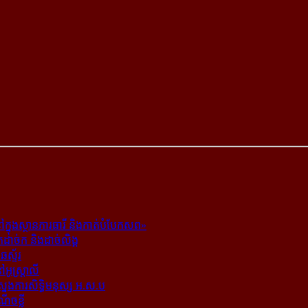
ក្នុង​ស្ថាន​ភារធារី និង​កាត់​បំបែក​សព»
ត​ដាច់ក និង​ដាច់​លិង្គ
ឆេស្ទ័រ
ូស្ត្រាលី
​ស្នងការ​សិទ្ធិ​មនុស្ស អ.ស.ប
ណើចខ្លី