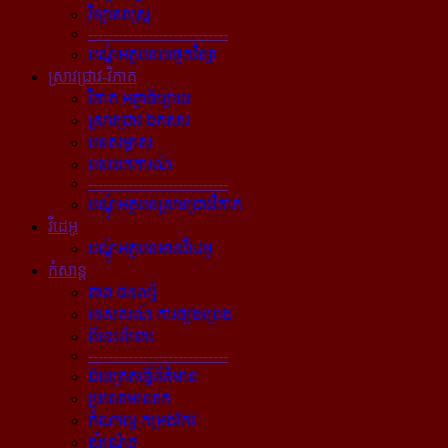
វិទ្យាសាស្ត្រ
----------------------------
បណ្ដុំអត្ថបទបច្ចេកវិទ្យា
ស្រាវជ្រាវ-វិភាគ
វិភាគ អត្ថាធិប្បាយ
ស្រាវជ្រាវ ឯកសារ
បទសម្ភាស
បទយកការណ៍
----------------------------
បណ្ដុំអត្ថបទស្រាវជ្រាវវិភាគ
វីដេអូ
បណ្ដុំអត្ថបទមានវីដេអូ
កំសាន្ដ
តារា ជនល្បី
ទេសចរណ៍ ការផ្សងព្រេង
ពីនេះពីនោះ
----------------------------
ជ័យគ្រតធ្វើព័ត៌មាន
ប្រលោមលោក
កំណាព្យ កម្រងកែវ
សំណើច