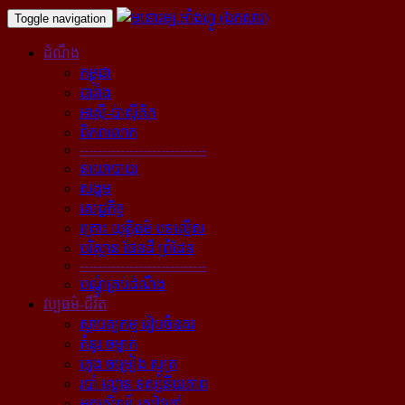
Toggle navigation
ដំណឹង
កម្ពុជា
បារាំង
អាស៊ី-ប៉ាស៊ីភិក
ពិភពលោក
----------------------------
នយោបាយ
សង្គម
សេដ្ឋកិច្ច
គ្រោះ យុត្តិធម៌ បទល្មើស
បរិស្ថាន ផែនដី ព្រំដែន
----------------------------
បណ្ដុំគ្រប់ដំណឹង
វប្បធម៌-ជីវិត
ស្ថាបត្យកម្ម រៀបចំនគរ
គំនូរ ចម្លាក់
ភ្លេង ចម្រៀង ស្មូត្រ
របាំ ល្ខោន ទស្សនីយភាព
អក្សសិល្ប៍ សៀវភៅ