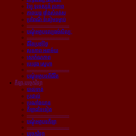
វិទ្យុ ទូរទស្សន៍ រូបភាព
ភាពយន្ដ ផ្ទាំងសំពត់ស
ប្រពៃណី ទំនៀមទម្លាប់
----------------------------
បណ្ដុំអត្ថបទវប្បធម៌សិល្បៈ
----------------------------
ជីវិតប្រចាំថ្ងៃ
សុខភាព អនាម័យ
សោភ័ណភាព
បេះដូង ស្នេហា
----------------------------
បណ្ដុំអត្ថបទពីជីវិត
កីឡា-បច្ចេកវិទ្យា
បាល់ទាត់
ប្រដាល់
ប្រណាំងយាន
កីឡាដទៃទៀត
----------------------------
បណ្ដុំអត្ថបទកីឡា
----------------------------
បច្ចេកវិទ្យា