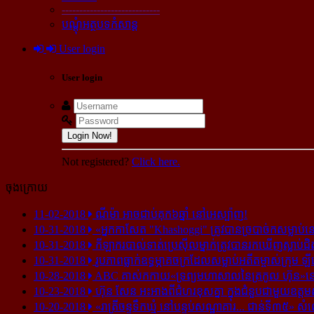
----------------------------
បណ្ដុំអត្ថបទកំសាន្ដ
User login
User login
Login Now!
Not registered?
Click here.
ចុងក្រោយ
11-02-2018
ណីម៉ា អាច​ជាប់​គុក​៦ឆ្នាំ នៅ​អេស្ប៉ាញ!
10-31-2018
«អ្នក​កាសែត "Khashoggi" ត្រូវ​បាន​ច្របាច់ក​សម្លាប់​នៅ​
10-31-2018
កីឡាករ​បាល់ទាត់​ប្រេស៊ីល​ម្នាក់​ត្រូវ​បាន​រក​ឃើញ​ស្លាប់​ជិ
10-31-2018
រូបភាព​ធ្លាក់​ឧទ្ធម្ភាគចក្រ​ដែល​សម្លាប់​អតីត​ម្ចាស់​ក្រុម​ ឡី
10-28-2018
ABC គាស់​កកាយ​«ទ្រព្យមហាសាល​នៃ​ត្រកូល ហ៊ុន»​នៅ​អ
10-23-2018
ហ៊ុន សែន អះអាង​ពី​ជំហរ​ខុស​គ្នា ក្នុង​ជំនួប​ជាមួយ​ឧត្តម
10-20-2018
«រាត្រីចន្ទទឹកឃ្មុំ នៅបន្ទប់សណ្ឋាគារ... ជាន់ទី៣៥» សំ