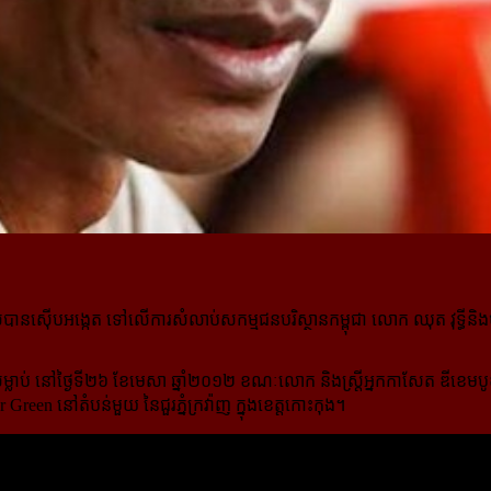
លបានស៊ើបអង្កេត ទៅលើការសំលាប់សកម្មជនបរិស្ថានកម្ពុជា លោក ឈុត វុទ្ធីនិ
់សម្លាប់ នៅថ្ងៃទី២៦ ខែមេសា ឆ្នាំ២០១២ ខណៈលោក និងស្រ្តីអ្នកកាសែត ឌីខេមបូ
reen នៅតំបន់មួយ នៃជួរភ្នំក្រវ៉ាញ ក្នុងខេត្តកោះកុង។