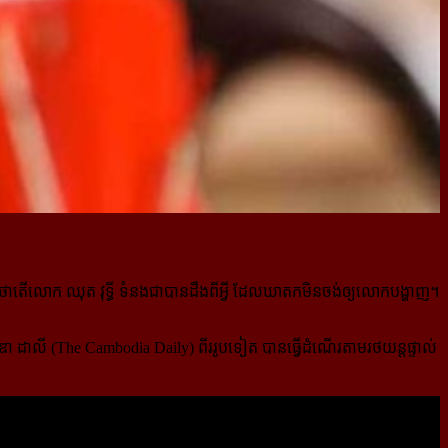
ងថាតើលោក ឈុត វុទ្ធី ទំនងជាបានដឹងពីអ្វី ដែលឃាតកមិនចង់ឲ្យលោកបង្ហាញ។
ឌា ដាលី (The Cambodia Daily) ពីររូបទៀត បាន​ធ្វើ​ដំណើរ​តាមរថយន្តផ្ទាល់