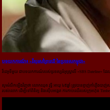
បទ​យកការណ៍៖ «វីរបុរស​ព្រៃឈើ នៃ​ប្រទេស​កម្ពុជា»
វីដេអូទីមួយ ជាបទយកការណ៍របស់ទូរទស្សន៍អូស្ត្រាលី «SBS Dateline» ដែ
សូមរំលឹកឡើងវិញថា លោកឈុត វុទ្ធី អាយុ ៤៥ឆ្នាំ ត្រូវបានខ្មាញ់កាំភ្លើងបាញ
របស់លោក ដើម្បីទៅពិនិត្យ និងស៊ើបអង្កេត ការកាប់ឈើរបស់ក្រុមហ៊ុន Timber G