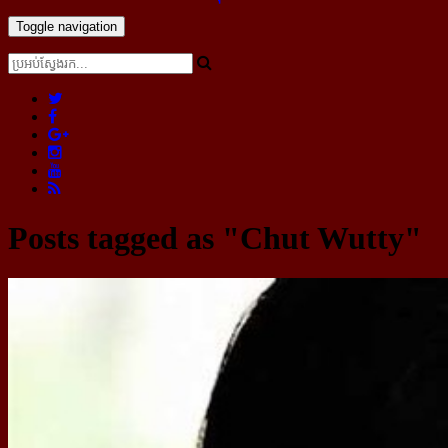
Toggle navigation
Posts tagged as "Chut Wutty"