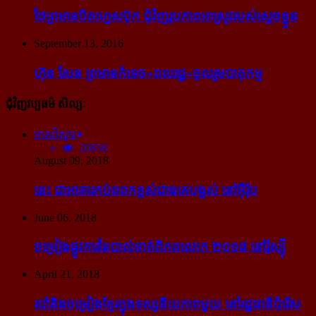
ថៃ​ព្រមាន​បិត​ហ្វេសប៊ុក ជុំ​វិញ​រូបភាព​អាស្រូវ​របស់​ស្ដេច​ខ្លួន
September 13, 2016
ហ៊ុន សែន ព្រមាន​កំទេច​«ពលរដ្ឋ»​ចូលរួម​បាតុកម្ម
ជុំវិញវប្បធម៌ សិល្បៈ
អានពិស្ដារ
20858
August 09, 2018
នេះ ជា​អាគារ​កប់​ពពក​ខ្ពស់​ជាង​គេ​បង្អស់ នៅ​អ៊ឺរ៉ុប
June 06, 2018
ចម្រៀង​ផ្លូវការ​នៃ​បាល់ទាត់​ពិភពលោក ២០១៨ នៅ​រ៉ូស្ស៊ី
April 21, 2018
របាំ​និង​ចម្រៀង​ខ្មែរ​ក្នុង​ទស្សនីយភាព​មួយ នៅ​រដ្ឋធានី​ប៉ារីស​