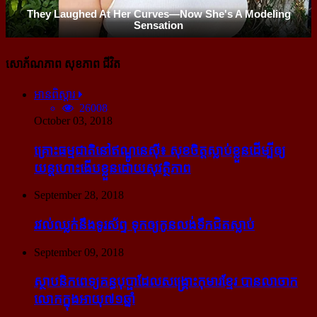
សោភ័ណភាព សុខភាព ជីវិត
អានពិស្ដារ
26008
October 03, 2018
គ្រោះធម្មជាតិនៅឥណ្ឌូនេស៊ី៖ សុខចិត្ត​ស្លាប់​ខ្លួន​ដើម្បី​ឲ្យ​
យន្ដហោះ​ងើប​ខ្លួន​ដោយ​សុវត្ថិភាព
September 28, 2018
រវល់​ឈ្លក់​នឹង​ទូរស័ព្ទ ទុក​ឲ្យ​កូន​លង់​ទឹក​ជិត​ស្លាប់
September 09, 2018
ស្ថាបនិក​ពេទ្យ​គន្ធបុប្ផា​ដែល​សង្គ្រោះ​កុមារ​ខ្មែរ​ បាន​លាចាក​
លោក​ក្នុង​អាយុ​៧១ឆ្នាំ