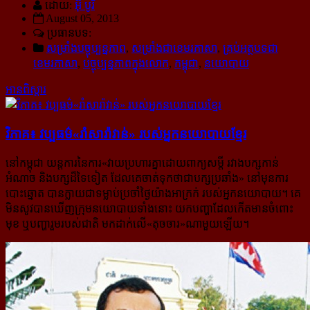
ដោយ:
អ៊ុំ បូរី
August 05, 2013
ប្រធានបទ:
សម្រាំងបច្ចុប្បន្នភាព
,
សម្រាំងជាខេមរភាសា
,
គ្រប់អត្ថបទជា
ខេមរភាសា
,
បច្ចុប្បន្នភាពក្នុងលោក
,
កម្ពុជា
,
នយោបាយ
អានពិស្ដារ
វិភាគ៖ វប្បធម៌​«រាំសារ៉ាវាន់» របស់​អ្នក​នយោបាយ​ខ្មែរ
នៅកម្ពុជា យន្តការនៃការ«វាយប្រហារគ្នាដោយពាក្យសម្តី រវាងបក្សកាន់
អំណាច និងបក្សដ៏ទៃទៀត ដែលគេចាត់ទុកថាជា​បក្សប្រឆាំង» នៅមុនការ
បោះឆ្នោត បានក្លាយជាទម្លាប់ប្រចាំថ្ងៃយ៉ាងអាក្រក់ របស់អ្នកនយោបាយ។ គេ
មិនសូវបានឃើញ​ក្រុមនយោបាយទាំងនោះ យកបញ្ហាដែលកើតមានចំពោះ
មុខ ឬបញ្ហារួមរបស់ជាតិ មកដាក់លើ«តុចចារ»ណាមួយឡើយ។