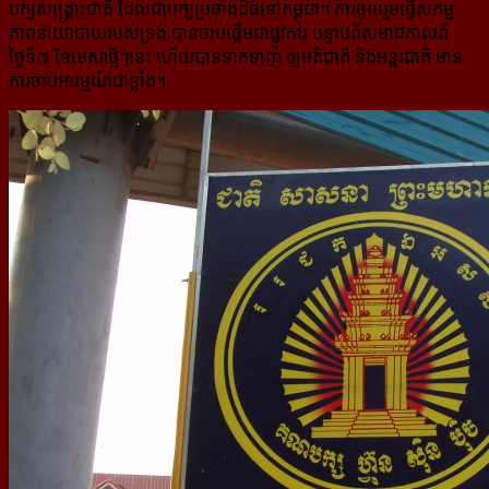
បក្សសង្គ្រោះជាតិ ដែលជាបក្សប្រឆាំង​ដ៏ធំ​នៅកម្ពុជា។ ការចូលរួមធ្វើសកម្ម
ភាពនយោបាយរបស់ទ្រង់ បានចាប់ផ្តើមជាផ្លូវការ បន្ទាប់ពីសមាជកាលពី
ថ្ងៃទី៧ ខែ​មេសាថ្មីៗនេះ ហើយបានទាក់ទាញ ឲ្យមតិជាតិ និងអន្តរជាតិ មាន
ការចាប់អារម្មណ៍ជាខ្លាំង។