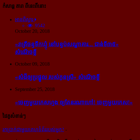
កំសាន្ដ តារា ពីនេះពីនោះ
អានពិស្ដារ
9542
October 20, 2018
«រាត្រីចន្ទទឹកឃ្មុំ នៅបន្ទប់សណ្ឋាគារ... ជាន់ទី៣៥»
សំណើចខ្លី
October 09, 2018
«សំដី​ឲ្យ​ប្រផ្នូល របស់​កូនស្រី» សំណើចខ្លី
September 25, 2018
«ចេញ​មួយ​កេស​ហ្មង ឲ្យ​តែ​នរណា​ហៅ! ចេញ​មួយ​កេស!»
ដៃគូសំខាន់ៗ
រក​​ប្រាក់​​ជា​​មួយ​​គេហទំព័រ​​របស់​​អ្នក?
-