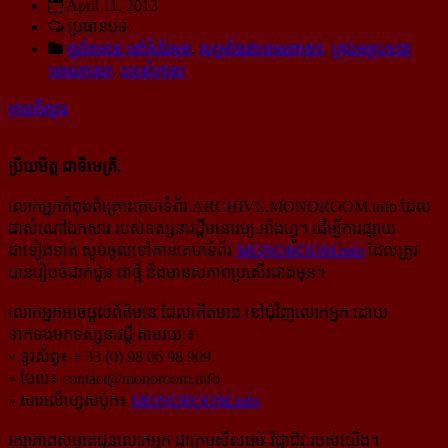
April 11, 2013
ប្រធានបទ:
គួរតែអាន នៅទំព័រមុខ
,
សម្រាំងជាខេមរភាសា
,
គ្រប់អត្ថបទជា
ខេមរភាសា
,
បទសំភាស
អានពិស្ដារ
ប្រិយមិត្ត ជាទីមេត្រី,
លោកអ្នកកំពុងពិគ្រោះគេហទំព័រ ARCHIVE.MONOROOM.info ដែល
ជាសំណៅឯកសារ របស់ទស្សនាវដ្ដីមនោរម្យ.អាំងហ្វូ។ ដើម្បីការផ្សាយ
ជាទៀងទាត់ សូមចូលទៅកាន់​គេហទំព័រ
MONOROOM.info
ដែលត្រូវ
បានរៀបចំដាក់ជូន ជាថ្មី និងមានសភាពប្រសើរជាងមុន។
លោកអ្នកអាចផ្ដល់ព័ត៌មាន ដែលកើតមាន នៅជុំវិញលោកអ្នក ដោយ
ទាក់ទងមកទស្សនាវដ្ដី តាមរយៈ៖
» ទូរស័ព្ទ៖ + 33 (0) 98 06 98 909
» មែល៖
contact@monoroom.info
» សារលើហ្វេសប៊ុក៖
MONOROOM.info
រក្សាភាពសម្ងាត់ជូនលោកអ្នក ជាក្រមសីលធម៌-​វិជ្ជាជីវៈ​របស់យើង។