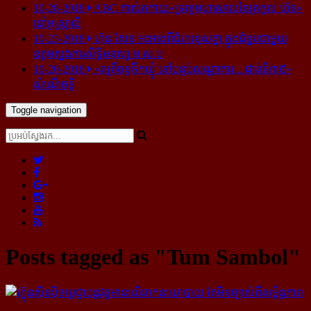
10-28-2018
ABC គាស់​កកាយ​«ទ្រព្យមហាសាល​នៃ​ត្រកូល ហ៊ុន»​
នៅ​អូស្ត្រាលី
10-23-2018
ហ៊ុន សែន អះអាង​ពី​ជំហរ​ខុស​គ្នា ក្នុង​ជំនួប​ជាមួយ​
ឧត្តម​ស្នងការ​សិទ្ធិ​មនុស្ស អ.ស.ប
10-20-2018
«រាត្រីចន្ទទឹកឃ្មុំ នៅបន្ទប់សណ្ឋាគារ... ជាន់ទី៣៥»
សំណើចខ្លី
Toggle navigation
Posts tagged as "Tum Sambol"