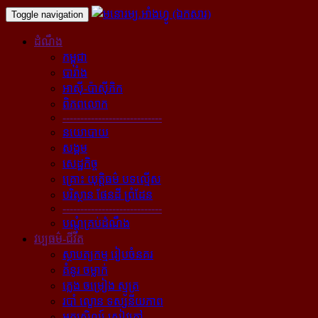
Toggle navigation
ដំណឹង
កម្ពុជា
បារាំង
អាស៊ី-ប៉ាស៊ីភិក
ពិភពលោក
----------------------------
នយោបាយ
សង្គម
សេដ្ឋកិច្ច
គ្រោះ យុត្តិធម៌ បទល្មើស
បរិស្ថាន ផែនដី ព្រំដែន
----------------------------
បណ្ដុំគ្រប់ដំណឹង
វប្បធម៌-ជីវិត
ស្ថាបត្យកម្ម រៀបចំនគរ
គំនូរ ចម្លាក់
ភ្លេង ចម្រៀង ស្មូត្រ
របាំ ល្ខោន ទស្សនីយភាព
អក្សសិល្ប៍ សៀវភៅ