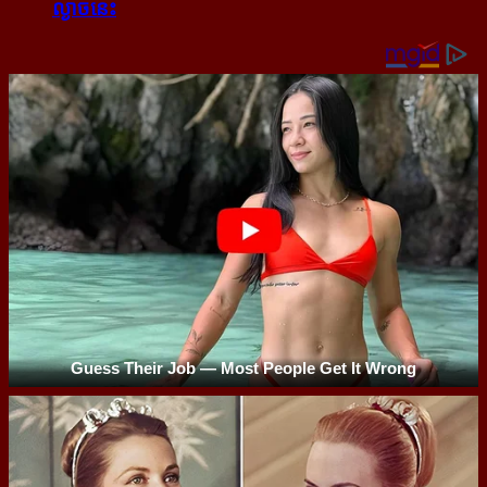
ល្ងាច​នេះ