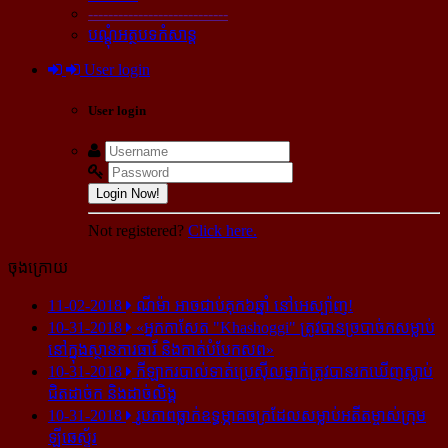
----------------------------
បណ្ដុំអត្ថបទកំសាន្ដ
User login
User login
Login Now!
Not registered?
Click here.
ចុងក្រោយ
11-02-2018
ណីម៉ា អាច​ជាប់​គុក​៦ឆ្នាំ នៅ​អេស្ប៉ាញ!
10-31-2018
«អ្នក​កាសែត "Khashoggi" ត្រូវ​បាន​ច្របាច់ក​សម្លាប់​
នៅ​ក្នុង​ស្ថាន​ភារធារី និង​កាត់​បំបែក​សព»
10-31-2018
កីឡាករ​បាល់ទាត់​ប្រេស៊ីល​ម្នាក់​ត្រូវ​បាន​រក​ឃើញ​ស្លាប់​
ជិត​ដាច់ក និង​ដាច់​លិង្គ
10-31-2018
រូបភាព​ធ្លាក់​ឧទ្ធម្ភាគចក្រ​ដែល​សម្លាប់​អតីត​ម្ចាស់​ក្រុម​
ឡីឆេស្ទ័រ