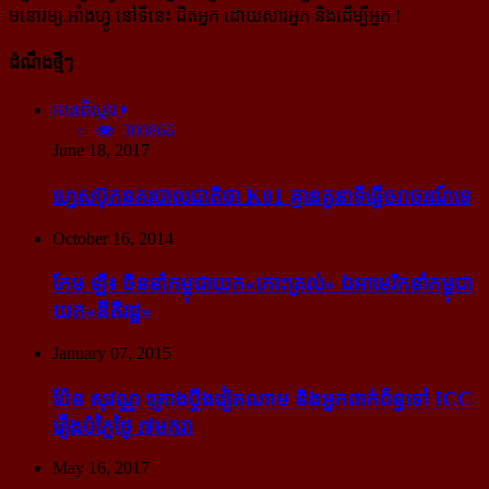
មនោរម្យ.អាំងហ្វូ នៅទីនេះ ជិតអ្នក ដោយសារអ្នក និងដើម្បីអ្នក !
ដំណឹងថ្មីៗ
អានពិស្ដារ
300866
June 18, 2017
ហ្វេសប៊ុក​នគរបាល​ជាតិ​ថា K01 គ្មាន​តួនាទី​ធ្វើ​ចរាចរណ៍​ទេ
October 16, 2014
កែម ឡី៖ ចិន​នាំ​កម្ពុជា​យក​«កោះ​ត្រល់» ឯ​អាមេរិក​នាំ​កម្ពុជា​
យក​«នីតិរដ្ឋ»
January 07, 2015
ប៉ែន សុវណ្ណ គ្រោង​ប្តឹង​វៀតណាម និង​អ្នក​ពាក់​ព័ន្ធ​ទៅ ICC
រឿង​បំភ្លៃ​ថ្ងៃ ៧​មករា
May 16, 2017