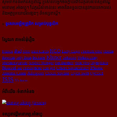
សូម​ទាក់ទង​មក​ទស្សនាវដ្ដី ប្រសិន​បើ​អ្នក​ចង់​ក្លាយ​ជា​ដៃគូរ​របស់​ទស្សនាវដ្ដី​
មនោរម្យ.អាំងហ្វូ។ ដៃ​គូរ​ដ៏​សំខាន់​នេះ អាច​នឹង​ទទួល​បាន​នូវ​ការ​យោគយល់
និង​អត្ថ​ប្រយោជន៍​ផ្សេងៗ ពីទស្សនាវដ្ដី។
»
ទូរសាអេឡិចត្រូនិក សម្រាប់បុគ្គលិក
ស្វែងរក តាមសំនុំរឿង
NGO
iPad
France
enfer
Raul Garcia
Lady Gaga
Formula One
Hassan
Khmer
lecture
Rowhani
Jelly Bean
Tobacco
Vichara Dany
Mahendraparvata
Arsène Wenger
Sen Bunthen
Vorn Viva
Olympiakos
Nouvel an
iPhone
Francophone
cute girl
Chhorn Sovannareach
Aéroport
Antonio Conte
Choun Sovann
Taylor Swift
QW8501
ISIS
Victoria
អំពីយើង /ទំនាក់ទំនង
ទស្សនាវដ្ដីមនោរម្យ.អាំងហ្វូ