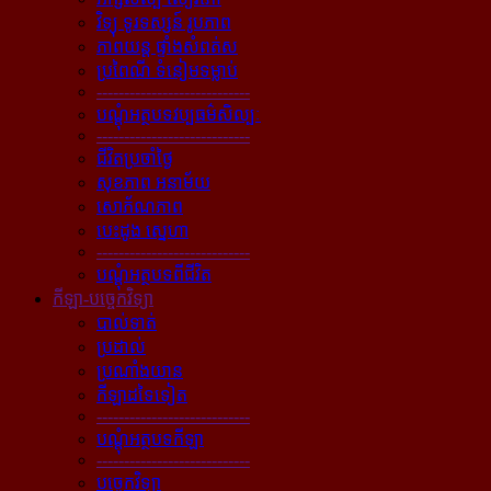
វិទ្យុ ទូរទស្សន៍ រូបភាព
ភាពយន្ដ ផ្ទាំងសំពត់ស
ប្រពៃណី ទំនៀមទម្លាប់
----------------------------
បណ្ដុំអត្ថបទវប្បធម៌សិល្បៈ
----------------------------
ជីវិតប្រចាំថ្ងៃ
សុខភាព អនាម័យ
សោភ័ណភាព
បេះដូង ស្នេហា
----------------------------
បណ្ដុំអត្ថបទពីជីវិត
កីឡា-បច្ចេកវិទ្យា
បាល់ទាត់
ប្រដាល់
ប្រណាំងយាន
កីឡាដទៃទៀត
----------------------------
បណ្ដុំអត្ថបទកីឡា
----------------------------
បច្ចេកវិទ្យា