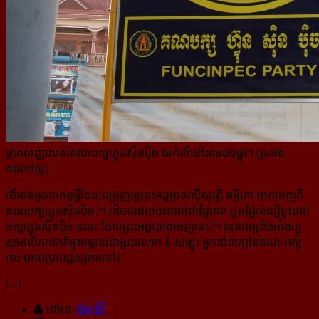
ផ្លាកសញ្ញារបស់គណបក្សហ្វុនស៊ីនប៉ិច ដាក់ដាំនៅតាមដងផ្លូវ។ (រូបថត
គណបក្ស)
តើមានមូលហេតុអ្វីដែលជម្រុញឲ្យព្រះអង្គម្ចាស់ស៊ីសុវត្ថិ ធម្មិកោ ចាកចេញពី
គណបក្សហ្វុនស៊ីនប៉ិច?។ តើមានផល​ប៉ះពាល់ជាវិជ្ជមាន ឬអវិជ្ជមានអ្វីខ្លះដល់
បក្សហ្វុនស៊ីនប៉ិច ខណៈដែលព្រះអង្គយាងចេញនេះ?។
មនោរម្យព័ងអាំងហ្វូ
សូមលើកយកកិច្ចសម្ភាសជាមួយលោក ទុំ សម្បុរ អ្នកនាំពាក្យនៃគណៈបក្ស
នេះ មកជម្រាបជូនដូចតទៅ៖
[...]
ដោយ:
អ៊ុម វ៉ារី