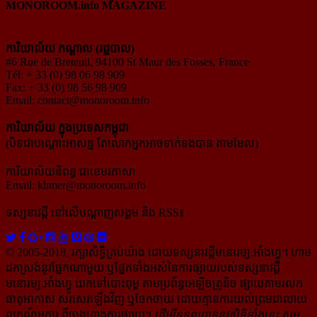
MONOROOM.info MAGAZINE
ការិយាល័យ កណ្ដាល (រដ្ឋបាល)
#6 Rue de Breteuil, 94100 St Maur des Fosses, France
Tél: + 33 (0) 98 06 98 909
Fax: + 33 (0) 98 56 98 909
Email:
contact@monoroom.info
ការិយាល័យ ក្នុង​ប្រទេស​កម្ពុជា
(បិទជាបណ្ដោះអាសន្ន តែលោកអ្នកអាចទាក់ទងបាន តាមមែល)
ការិយាល័យនិពន្ធ ជាខេមរភាសា
Email:
khmer@monoroom.info
ទស្សនាវដ្ដី​ នៅលើបណ្ដាញសង្គម និង RSS៖
© 2005-2018, រក្សាសិទ្ធិគ្រប់យ៉ាង ដោយទស្សនាវដ្ដី​មនោរម្យ.អាំងហ្វូ។ ហាម​
ដក​ស្រង់​នូវ​ផ្នែក​ណា​មួយ​ ឬ​ផ្នែក​ទាំង​អស់​នៃ​ការ​ផ្សាយ​របស់​ទស្សនាវដ្ដី​​
មនោរម្យ.អាំងហ្វូ យក​ទៅ​​បោះពុម្ព តាម​ប្រព័ន្ធ​អេឡិច​ត្រូនិច ផ្សាយ​តាម​រលក​
ធាតុអាកាស សរសេរ​ឡើង​វិញ ឬ​ចែក​ចាយ​ ដោយ​គ្មាន​ការ​យល់ព្រមជា​លាយ​
លក្ខណ៍​អក្សរ​ ពី​ចាងហ្វាង​ការ​ផ្សាយ​។
ដើម្បី​ទទួល​បាននូវសិទ្ធិ​ទាំងនេះ សូម​