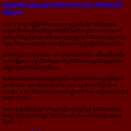
ហ៊្វុនស៊ិនប៉ិច​ប្តេជ្ញា​បន្ត​វត្តមាន​លើ​ឆាក​នយោបាយ តែ​មិន​ច្បាស់​ពី​
សម្ព័ន្ធភាព
លោក ទុំ សម្បុរ មន្រ្តីអ្នកនាំពាក្សគណបក្សហ៊្វុនស៊ិនប៉ិច បានថ្លែងប្រាប់
ទស្សនាវដ្តី
មនោរម្យព័ងអាំងហ្វូ
នៅថ្ងៃទី៥ ខែសីហា ឆ្នាំ២០១៣នេះថា ការ
ប្រកួតប្រជែងគ្នាដ៏ខ្លាំងក្លា រវាងគណបក្សសង្រ្គោះជាតិ និងគណបក្សប្រជាជន
កម្ពុជា គឺជាមូលហេតុ​ចម្បង ដែលធ្វើឲ្យគណបក្សហ៊្វុនស៊ិនប៉ិចរងបរាជ័យ។
អ្នកនាំពាក្យរូបនេះបញ្ជាក់ថា៖ «
ទោះជាយ៉ាងណាក៏ដោយ យើងនៅតែពង្រឹង
រចនាសម្ព័ន្ធគណបក្សយើងជាធម្មតា តែគ្រាន់​តែគណបក្សយើងគ្មានអាសនៈ
នៅក្នុងរដ្ឋសភានៅនីតិកាលទី៥
»។
តែលោកអះអាងថាគណបក្សហ៊្វុនស៊ិនប៉ិច ទទួលបានអាសនៈឬអត់មិនទាន់
ប្រាកដនោះទេ ព្រោះម៉ោងនេះពេលនេះ គណៈកម្មាធិការជាតិរៀបចំការ
បោះឆ្នោត គ.ជ.ប មិនទាន់បានប្រកាសជាផ្លូវការថា គណៈបក្សណាបានប៉ុន្មាន
អាសនៈ​នោះទេ។
គណបក្សហ៊្វុនស៊ិនប៉ិចធ្លាប់មានប្រជាប្រិយយ៉ាងខ្លាំងក្លា ក្នុងចំណោមប្រជា
ពលរដ្ឋខ្មែរគ្រប់ស្រទាប់វណ្ណៈ ជាពិសេសនៅ​សម័យកាលបោះឆ្នោតអណត្តិ
ទីមួយ [...]