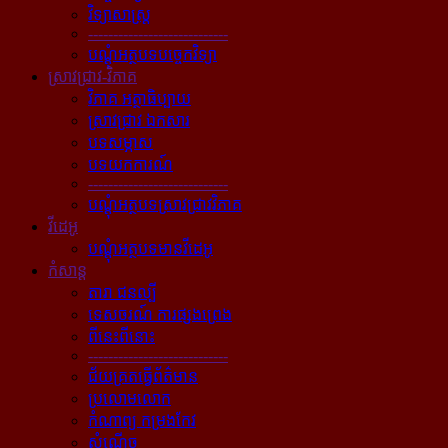
វិទ្យាសាស្ត្រ
----------------------------
បណ្ដុំអត្ថបទបច្ចេកវិទ្យា
ស្រាវជ្រាវ-វិភាគ
វិភាគ អត្ថាធិប្បាយ
ស្រាវជ្រាវ ឯកសារ
បទសម្ភាស
បទយកការណ៍
----------------------------
បណ្ដុំអត្ថបទស្រាវជ្រាវវិភាគ
វីដេអូ
បណ្ដុំអត្ថបទមានវីដេអូ
កំសាន្ដ
តារា ជនល្បី
ទេសចរណ៍ ការផ្សងព្រេង
ពីនេះពីនោះ
----------------------------
ជ័យគ្រតធ្វើព័ត៌មាន
ប្រលោមលោក
កំណាព្យ កម្រងកែវ
សំណើច