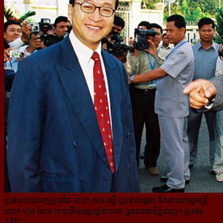
ប្រធានគណបក្សប្រឆាំង លោក សម រង្សី (រូបខាងឆ្វេង) និងនាយករដ្ឋមន្ត្រី
លោក ហ៊ុន សែន កាលពីខែកុម្ភះឆ្នាំ២០០៦ ក្នុងរាជធានីភ្នំពេញ។ (រូបថត
AFP)