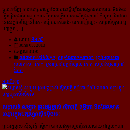
ផ្ទុយទៅវិញ ការវាយប្រហារគ្នាដែលបានធ្វើឡើងរវាងអ្នកនយោបាយ មិនមែន
ធ្វើឡើងក្នុងន័យស្ថាបនាទេ តែភាគច្រើន​ជា​ការ«ស្វែងរកចាប់កំហុស និងដាស់
ទោសគ្នាទៅវិញទៅមក» របៀបជាការចង់«យកចាញ់ឈ្នះ» សម្រាប់បុគ្គល ឬ
បក្សខ្លួន [...]
ដោយ:
អ៊ុម វ៉ារី
June 03, 2013
ប្រធានបទ:
គួរតែអាន នៅទំព័រមុខ
,
សម្រាំងជាខេមរភាសា
,
គ្រប់អត្ថបទជា
ខេមរភាសា
,
វិភាគ
,
ស្រាវជ្រាវ អត្ថាធិប្បាយ វិភាគ
,
សម្រាំងស្រាវជ្រាវ
វិភាគ
អានពិស្ដារ
សម្ភាសទុំ សម្បុរ៖ ព្រះអង្គម្ចាស់ ស៊ីសុវត្ថិ ធម្មិកោ មិន​ដែល​មាន​
ឈ្មោះ​ក្នុង​បក្ស​ហ្វុនស៊ីនប៉ិច​ទេ!
ព្រះអង្គម្ចាស់ ស៊ីសុវត្ថិ ធម្មិកោ បានយាងចូលរួមធ្វើនយោបាយ ជាមួយគណៈ