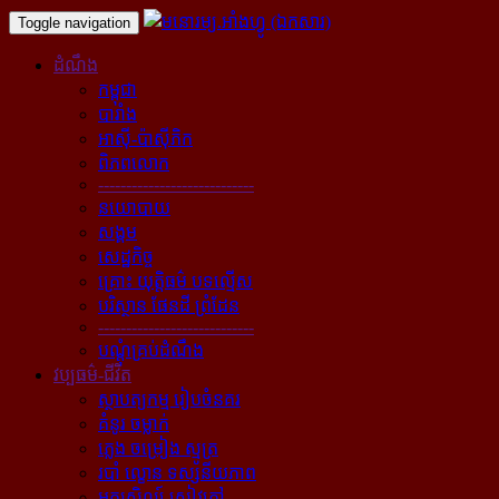
Toggle navigation
ដំណឹង
កម្ពុជា
បារាំង
អាស៊ី-ប៉ាស៊ីភិក
ពិភពលោក
----------------------------
នយោបាយ
សង្គម
សេដ្ឋកិច្ច
គ្រោះ យុត្តិធម៌ បទល្មើស
បរិស្ថាន ផែនដី ព្រំដែន
----------------------------
បណ្ដុំគ្រប់ដំណឹង
វប្បធម៌-ជីវិត
ស្ថាបត្យកម្ម រៀបចំនគរ
គំនូរ ចម្លាក់
ភ្លេង ចម្រៀង ស្មូត្រ
របាំ ល្ខោន ទស្សនីយភាព
អក្សសិល្ប៍ សៀវភៅ