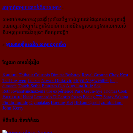
រក​​ប្រាក់​​ជា​​មួយ​​គេហទំព័រ​​របស់​​អ្នក?
-
សូម​ទាក់ទង​មក​ទស្សនាវដ្ដី ប្រសិន​បើ​អ្នក​ចង់​ក្លាយ​ជា​ដៃគូរ​របស់​ទស្សនាវដ្ដី​
មនោរម្យ.អាំងហ្វូ។ ដៃ​គូរ​ដ៏​សំខាន់​នេះ អាច​នឹង​ទទួល​បាន​នូវ​ការ​យោគយល់
និង​អត្ថ​ប្រយោជន៍​ផ្សេងៗ ពីទស្សនាវដ្ដី។
»
ទូរសាអេឡិចត្រូនិក សម្រាប់បុគ្គលិក
ស្វែងរក តាមសំនុំរឿង
Kampot
Thibaut Courtois
Dimitar Berbatov
Royal Groupe
Chey Krot
Novak Djokovic
Floyd Mayweather
Tsaï Ing-wen
Louxor
long
Thach Setha
Angelina Jolie
dimanch
Emirates Cup
Sok
Park Geun-hye
RothSovannPanchakSeila
tire
expérience
Thomas Cook
Birmanie
Hanoï
Leonardo DiCaprio
forges
Boeing 777
Saray Sakana
Fin du monde
Olympiakos
Boeung Ket
Hicham Qandil
zombieland
John Kerry
អំពីយើង /ទំនាក់ទំនង