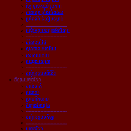
វិទ្យុ ទូរទស្សន៍ រូបភាព
ភាពយន្ដ ផ្ទាំងសំពត់ស
ប្រពៃណី ទំនៀមទម្លាប់
----------------------------
បណ្ដុំអត្ថបទវប្បធម៌សិល្បៈ
----------------------------
ជីវិតប្រចាំថ្ងៃ
សុខភាព អនាម័យ
សោភ័ណភាព
បេះដូង ស្នេហា
----------------------------
បណ្ដុំអត្ថបទពីជីវិត
កីឡា-បច្ចេកវិទ្យា
បាល់ទាត់
ប្រដាល់
ប្រណាំងយាន
កីឡាដទៃទៀត
----------------------------
បណ្ដុំអត្ថបទកីឡា
----------------------------
បច្ចេកវិទ្យា