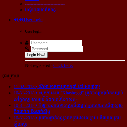
----------------------------
បណ្ដុំអត្ថបទកំសាន្ដ
User login
User login
Login Now!
Not registered?
Click here.
ចុងក្រោយ
11-02-2018
ណីម៉ា អាច​ជាប់​គុក​៦ឆ្នាំ នៅ​អេស្ប៉ាញ!
10-31-2018
«អ្នក​កាសែត "Khashoggi" ត្រូវ​បាន​ច្របាច់ក​សម្លាប់​
នៅ​ក្នុង​ស្ថាន​ភារធារី និង​កាត់​បំបែក​សព»
10-31-2018
កីឡាករ​បាល់ទាត់​ប្រេស៊ីល​ម្នាក់​ត្រូវ​បាន​រក​ឃើញ​ស្លាប់​
ជិត​ដាច់ក និង​ដាច់​លិង្គ
10-31-2018
រូបភាព​ធ្លាក់​ឧទ្ធម្ភាគចក្រ​ដែល​សម្លាប់​អតីត​ម្ចាស់​ក្រុម​
ឡីឆេស្ទ័រ