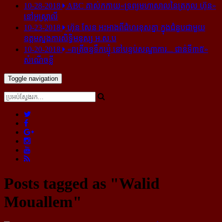
10-28-2018
ABC គាស់​កកាយ​«ទ្រព្យមហាសាល​នៃ​ត្រកូល ហ៊ុន»​
នៅ​អូស្ត្រាលី
10-23-2018
ហ៊ុន សែន អះអាង​ពី​ជំហរ​ខុស​គ្នា ក្នុង​ជំនួប​ជាមួយ​
ឧត្តម​ស្នងការ​សិទ្ធិ​មនុស្ស អ.ស.ប
10-20-2018
«រាត្រីចន្ទទឹកឃ្មុំ នៅបន្ទប់សណ្ឋាគារ... ជាន់ទី៣៥»
សំណើចខ្លី
Toggle navigation
Posts tagged as "Walid
Mouallem"