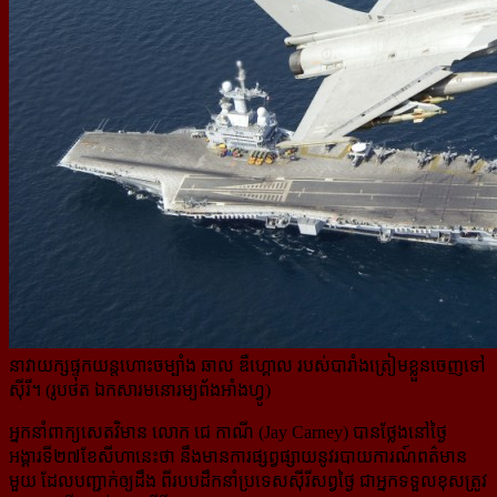
នាវាយក្សផ្ទុកយន្ដហោះចម្បាំង ឆាល ឌឺហ្គោល របស់បារាំងត្រៀមខ្លួនចេញទៅ
ស៊ីរី។ (រូបថត ឯកសារមនោរម្យព័ងអាំងហ្វូ)
អ្នកនាំពាក្យសេតវិមាន លោក ជេ កាណី (Jay Carney) បានថ្លែងនៅថ្ងៃ
អង្គារទី២៧ខែសីហានេះថា នឹងមានការផ្សព្វផ្សាយ​នូវ​របាយការណ៍ពត៌មាន
មួយ ដែលបញ្ជាក់ឲ្យដឹង ពីរបបដឹកនាំប្រទេសស៊ីរីសព្វថ្ងៃ ជាអ្នកទទួលខុសត្រូវ