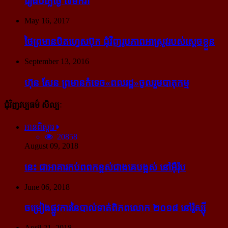
រឿង​បំភ្លៃ​ថ្ងៃ ៧​មករា
May 16, 2017
ថៃ​ព្រមាន​បិត​ហ្វេសប៊ុក ជុំ​វិញ​រូបភាព​អាស្រូវ​របស់​ស្ដេច​ខ្លួន
September 13, 2016
ហ៊ុន សែន ព្រមាន​កំទេច​«ពលរដ្ឋ»​ចូលរួម​បាតុកម្ម
ជុំវិញវប្បធម៌ សិល្បៈ
អានពិស្ដារ
20858
August 09, 2018
នេះ ជា​អាគារ​កប់​ពពក​ខ្ពស់​ជាង​គេ​បង្អស់ នៅ​អ៊ឺរ៉ុប
June 06, 2018
ចម្រៀង​ផ្លូវការ​នៃ​បាល់ទាត់​ពិភពលោក ២០១៨ នៅ​រ៉ូស្ស៊ី
April 21, 2018