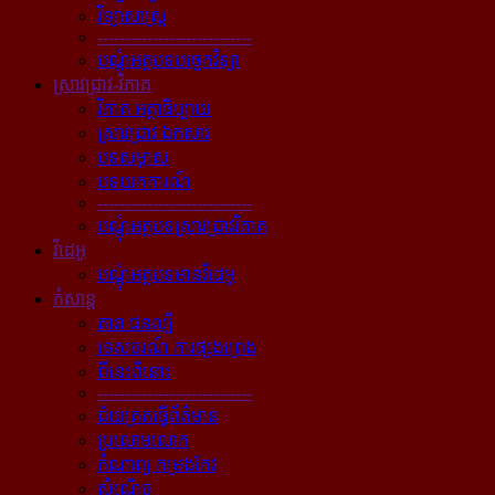
វិទ្យាសាស្ត្រ
----------------------------
បណ្ដុំអត្ថបទបច្ចេកវិទ្យា
ស្រាវជ្រាវ-វិភាគ
វិភាគ អត្ថាធិប្បាយ
ស្រាវជ្រាវ ឯកសារ
បទសម្ភាស
បទយកការណ៍
----------------------------
បណ្ដុំអត្ថបទស្រាវជ្រាវវិភាគ
វីដេអូ
បណ្ដុំអត្ថបទមានវីដេអូ
កំសាន្ដ
តារា ជនល្បី
ទេសចរណ៍ ការផ្សងព្រេង
ពីនេះពីនោះ
----------------------------
ជ័យគ្រតធ្វើព័ត៌មាន
ប្រលោមលោក
កំណាព្យ កម្រងកែវ
សំណើច