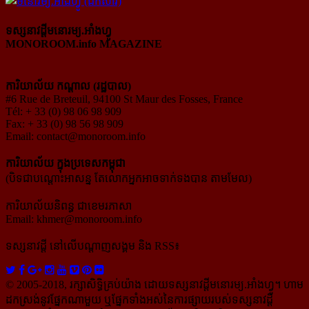
ទស្សនាវដ្ដីមនោរម្យ.អាំងហ្វូ
MONOROOM.info MAGAZINE
ការិយាល័យ កណ្ដាល (រដ្ឋបាល)
#6 Rue de Breteuil, 94100 St Maur des Fosses, France
Tél: + 33 (0) 98 06 98 909
Fax: + 33 (0) 98 56 98 909
Email:
contact@monoroom.info
ការិយាល័យ ក្នុង​ប្រទេស​កម្ពុជា
(បិទជាបណ្ដោះអាសន្ន តែលោកអ្នកអាចទាក់ទងបាន តាមមែល)
ការិយាល័យនិពន្ធ ជាខេមរភាសា
Email:
khmer@monoroom.info
ទស្សនាវដ្ដី​ នៅលើបណ្ដាញសង្គម និង RSS៖
© 2005-2018, រក្សាសិទ្ធិគ្រប់យ៉ាង ដោយទស្សនាវដ្ដី​មនោរម្យ.អាំងហ្វូ។ ហាម​
ដក​ស្រង់​នូវ​ផ្នែក​ណា​មួយ​ ឬ​ផ្នែក​ទាំង​អស់​នៃ​ការ​ផ្សាយ​របស់​ទស្សនាវដ្ដី​​