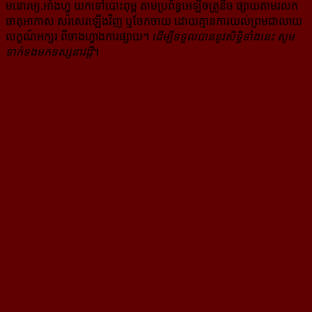
មនោរម្យ.អាំងហ្វូ យក​ទៅ​​បោះពុម្ព តាម​ប្រព័ន្ធ​អេឡិច​ត្រូនិច ផ្សាយ​តាម​រលក​
ធាតុអាកាស សរសេរ​ឡើង​វិញ ឬ​ចែក​ចាយ​ ដោយ​គ្មាន​ការ​យល់ព្រមជា​លាយ​
លក្ខណ៍​អក្សរ​ ពី​ចាងហ្វាង​ការ​ផ្សាយ​។
ដើម្បី​ទទួល​បាននូវសិទ្ធិ​ទាំងនេះ សូម​
ទាក់​ទង​មក​ទស្សនាវដ្ដី
។