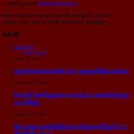
» សារលើហ្វេសប៊ុក៖
MONOROOM.info
រក្សាភាពសម្ងាត់ជូនលោកអ្នក ជាក្រមសីលធម៌-​វិជ្ជាជីវៈ​របស់យើង។
មនោរម្យ.អាំងហ្វូ នៅទីនេះ ជិតអ្នក ដោយសារអ្នក និងដើម្បីអ្នក !
ដំណឹងថ្មីៗ
អានពិស្ដារ
300947
June 18, 2017
ហ្វេសប៊ុក​នគរបាល​ជាតិ​ថា K01 គ្មាន​តួនាទី​ធ្វើ​ចរាចរណ៍​ទេ
October 16, 2014
កែម ឡី៖ ចិន​នាំ​កម្ពុជា​យក​«កោះ​ត្រល់» ឯ​អាមេរិក​នាំ​កម្ពុជា​
យក​«នីតិរដ្ឋ»
January 07, 2015
ប៉ែន សុវណ្ណ គ្រោង​ប្តឹង​វៀតណាម និង​អ្នក​ពាក់​ព័ន្ធ​ទៅ ICC