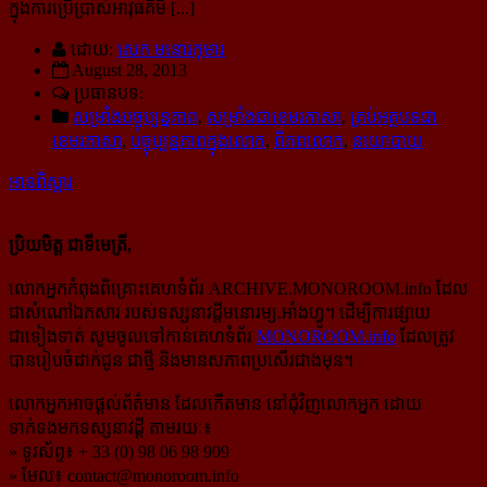
ក្នុងការប្រើប្រាស់​អាវុធ​គីមី [...]
ដោយ:
សេក មនោរកុមារ
August 28, 2013
ប្រធានបទ:
សម្រាំងបច្ចុប្បន្នភាព
,
សម្រាំងជាខេមរភាសា
,
គ្រប់អត្ថបទជា
ខេមរភាសា
,
បច្ចុប្បន្នភាពក្នុងលោក
,
ពិភពលោក
,
នយោបាយ
អានពិស្ដារ
ប្រិយមិត្ត ជាទីមេត្រី,
លោកអ្នកកំពុងពិគ្រោះគេហទំព័រ ARCHIVE.MONOROOM.info ដែល
ជាសំណៅឯកសារ របស់ទស្សនាវដ្ដីមនោរម្យ.អាំងហ្វូ។ ដើម្បីការផ្សាយ
ជាទៀងទាត់ សូមចូលទៅកាន់​គេហទំព័រ
MONOROOM.info
ដែលត្រូវ
បានរៀបចំដាក់ជូន ជាថ្មី និងមានសភាពប្រសើរជាងមុន។
លោកអ្នកអាចផ្ដល់ព័ត៌មាន ដែលកើតមាន នៅជុំវិញលោកអ្នក ដោយ
ទាក់ទងមកទស្សនាវដ្ដី តាមរយៈ៖
» ទូរស័ព្ទ៖ + 33 (0) 98 06 98 909
» មែល៖
contact@monoroom.info