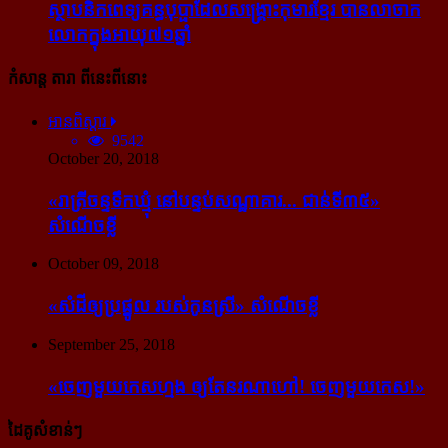
ស្ថាបនិក​ពេទ្យ​គន្ធបុប្ផា​ដែល​សង្គ្រោះ​កុមារ​ខ្មែរ​ បាន​លាចាក​
លោក​ក្នុង​អាយុ​៧១ឆ្នាំ
កំសាន្ដ តារា ពីនេះពីនោះ
អានពិស្ដារ
9542
October 20, 2018
«រាត្រីចន្ទទឹកឃ្មុំ នៅបន្ទប់សណ្ឋាគារ... ជាន់ទី៣៥»
សំណើចខ្លី
October 09, 2018
«សំដី​ឲ្យ​ប្រផ្នូល របស់​កូនស្រី» សំណើចខ្លី
September 25, 2018
«ចេញ​មួយ​កេស​ហ្មង ឲ្យ​តែ​នរណា​ហៅ! ចេញ​មួយ​កេស!»
ដៃគូសំខាន់ៗ