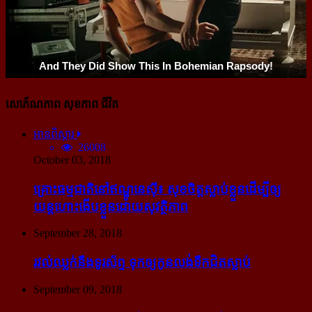
សោភ័ណភាព សុខភាព ជីវិត
អានពិស្ដារ
26008
October 03, 2018
គ្រោះធម្មជាតិនៅឥណ្ឌូនេស៊ី៖ សុខចិត្ត​ស្លាប់​ខ្លួន​ដើម្បី​ឲ្យ​
យន្ដហោះ​ងើប​ខ្លួន​ដោយ​សុវត្ថិភាព
September 28, 2018
រវល់​ឈ្លក់​នឹង​ទូរស័ព្ទ ទុក​ឲ្យ​កូន​លង់​ទឹក​ជិត​ស្លាប់
September 09, 2018