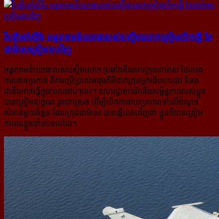
វិបត្តិនៅស៊ីរី៖ អន្តរាគមន៍​យោធា​របស់​បស្ចឹម​លោក​ត្រៀម​បើក​ធ្វើ តែ​
ដាម៉ាស​ត្រៀម​តប​វិញ
អន្តរាគមន៍យោធារបស់បស្ចឹមលោក ប្រឆាំងនឹងរបបក្រុងដាម៉ាស ដែលរង
ការចោទប្រកាន់ ពីការប្រើប្រាស់អាវុធគីមីដាក់​ក្រុម​អ្នកងើបបះបោរ ទំនង
ជានឺងអាចធ្វើក្នុងពេលឆាប់ៗនេះ។ សហរដ្ឋអាមេរិកនិងសម្ព័ន្ធភាពរបស់ខ្លួន
បានត្រៀម​លក្ខណៈ​រួចជា​ស្រេច ដើម្បីបើកការវាយប្រហារទៅលើចំណុច
សំខាន់មួយចំនួន ដែលក្រុងដាម៉ាស បានឆ្លើយតបវិញថា ខ្លួនក៏បាន​ត្រៀម​
ការពារខ្លួនចាំទប់ទល់ដែរ។