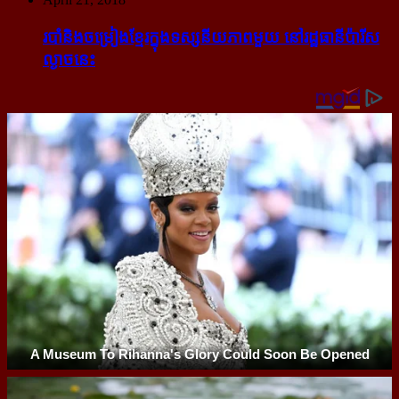
របាំ​និង​ចម្រៀង​ខ្មែរ​ក្នុង​ទស្សនីយភាព​មួយ នៅ​រដ្ឋធានី​ប៉ារីស​
ល្ងាច​នេះ