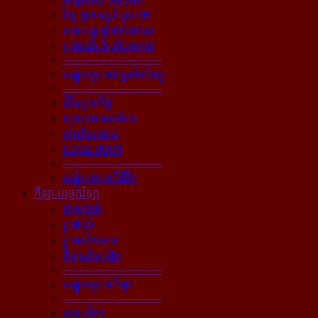
វិទ្យុ ទូរទស្សន៍ រូបភាព
ភាពយន្ដ ផ្ទាំងសំពត់ស
ប្រពៃណី ទំនៀមទម្លាប់
----------------------------
បណ្ដុំអត្ថបទវប្បធម៌សិល្បៈ
----------------------------
ជីវិតប្រចាំថ្ងៃ
សុខភាព អនាម័យ
សោភ័ណភាព
បេះដូង ស្នេហា
----------------------------
បណ្ដុំអត្ថបទពីជីវិត
កីឡា-បច្ចេកវិទ្យា
បាល់ទាត់
ប្រដាល់
ប្រណាំងយាន
កីឡាដទៃទៀត
----------------------------
បណ្ដុំអត្ថបទកីឡា
----------------------------
បច្ចេកវិទ្យា