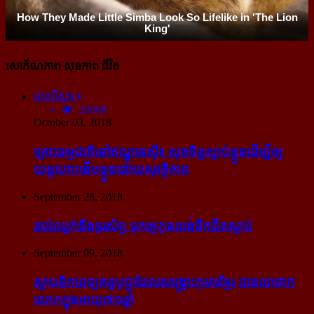
សោភ័ណភាព សុខភាព ជីវិត
អានពិស្ដារ
26008
October 03, 2018
គ្រោះធម្មជាតិនៅឥណ្ឌូនេស៊ី៖ សុខចិត្ត​ស្លាប់​ខ្លួន​ដើម្បី​ឲ្យ​
យន្ដហោះ​ងើប​ខ្លួន​ដោយ​សុវត្ថិភាព
September 28, 2018
រវល់​ឈ្លក់​នឹង​ទូរស័ព្ទ ទុក​ឲ្យ​កូន​លង់​ទឹក​ជិត​ស្លាប់
September 09, 2018
ស្ថាបនិក​ពេទ្យ​គន្ធបុប្ផា​ដែល​សង្គ្រោះ​កុមារ​ខ្មែរ​ បាន​លាចាក​
លោក​ក្នុង​អាយុ​៧១ឆ្នាំ