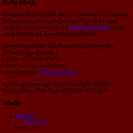
ប្រិយមិត្ត ជាទីមេត្រី,
លោកអ្នកកំពុងពិគ្រោះគេហទំព័រ ARCHIVE.MONOROOM.info ដែល
ជាសំណៅឯកសារ របស់ទស្សនាវដ្ដីមនោរម្យ.អាំងហ្វូ។ ដើម្បីការផ្សាយ
ជាទៀងទាត់ សូមចូលទៅកាន់​គេហទំព័រ
MONOROOM.info
ដែលត្រូវ
បានរៀបចំដាក់ជូន ជាថ្មី និងមានសភាពប្រសើរជាងមុន។
លោកអ្នកអាចផ្ដល់ព័ត៌មាន ដែលកើតមាន នៅជុំវិញលោកអ្នក ដោយ
ទាក់ទងមកទស្សនាវដ្ដី តាមរយៈ៖
» ទូរស័ព្ទ៖ + 33 (0) 98 06 98 909
» មែល៖
contact@monoroom.info
» សារលើហ្វេសប៊ុក៖
MONOROOM.info
រក្សាភាពសម្ងាត់ជូនលោកអ្នក ជាក្រមសីលធម៌-​វិជ្ជាជីវៈ​របស់យើង។
មនោរម្យ.អាំងហ្វូ នៅទីនេះ ជិតអ្នក ដោយសារអ្នក និងដើម្បីអ្នក !
ដំណឹងថ្មីៗ
អានពិស្ដារ
300887
June 18, 2017