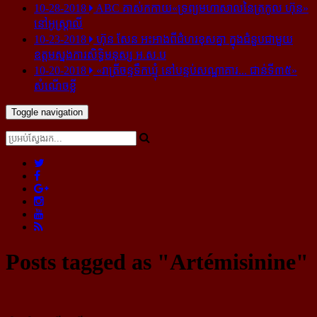
10-28-2018
ABC គាស់​កកាយ​«ទ្រព្យមហាសាល​នៃ​ត្រកូល ហ៊ុន»​
នៅ​អូស្ត្រាលី
10-23-2018
ហ៊ុន សែន អះអាង​ពី​ជំហរ​ខុស​គ្នា ក្នុង​ជំនួប​ជាមួយ​
ឧត្តម​ស្នងការ​សិទ្ធិ​មនុស្ស អ.ស.ប
10-20-2018
«រាត្រីចន្ទទឹកឃ្មុំ នៅបន្ទប់សណ្ឋាគារ... ជាន់ទី៣៥»
សំណើចខ្លី
Toggle navigation
Posts tagged as "Artémisinine"