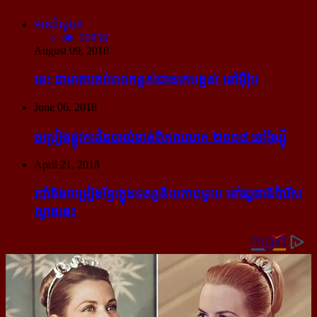
អានពិស្ដារ
20858
August 09, 2018
នេះ ជា​អាគារ​កប់​ពពក​ខ្ពស់​ជាង​គេ​បង្អស់ នៅ​អ៊ឺរ៉ុប
June 06, 2018
ចម្រៀង​ផ្លូវការ​នៃ​បាល់ទាត់​ពិភពលោក ២០១៨ នៅ​រ៉ូស្ស៊ី
April 21, 2018
របាំ​និង​ចម្រៀង​ខ្មែរ​ក្នុង​ទស្សនីយភាព​មួយ នៅ​រដ្ឋធានី​ប៉ារីស​
ល្ងាច​នេះ