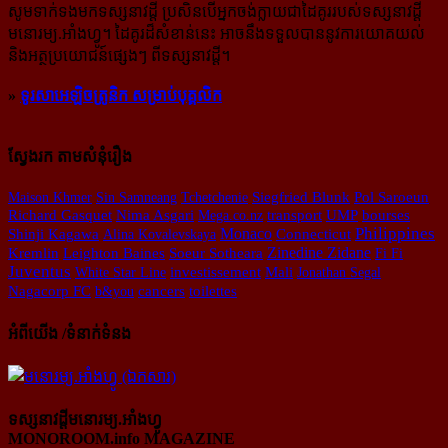
សូម​ទាក់ទង​មក​ទស្សនាវដ្ដី ប្រសិន​បើ​អ្នក​ចង់​ក្លាយ​ជា​ដៃគូរ​របស់​ទស្សនាវដ្ដី​
មនោរម្យ.អាំងហ្វូ។ ដៃ​គូរ​ដ៏​សំខាន់​នេះ អាច​នឹង​ទទួល​បាន​នូវ​ការ​យោគយល់
និង​អត្ថ​ប្រយោជន៍​ផ្សេងៗ ពីទស្សនាវដ្ដី។
»
ទូរសាអេឡិចត្រូនិក សម្រាប់បុគ្គលិក
ស្វែងរក តាមសំនុំរឿង
Maison Khmer
Sin Samneang
Tchetchenie
Siegfried Blunk
Pol Saroeun
Richard Gasquet
Nima Asgari
Mega.co.nz
transport
UMP
bourses
Philippines
Monaco
Shinji Kagawa
Alina Kovalevskaya
Connecticut
Zinedine Zidane
Kremlin
Leighton Baines
Soeur Sotheara
Fi Fi
Juventus
Mali
White Star Line
investissement
Jonathan Segal
Nagacorp FC
b&you
cancers
toilettes
អំពីយើង /ទំនាក់ទំនង
ទស្សនាវដ្ដីមនោរម្យ.អាំងហ្វូ
MONOROOM.info MAGAZINE