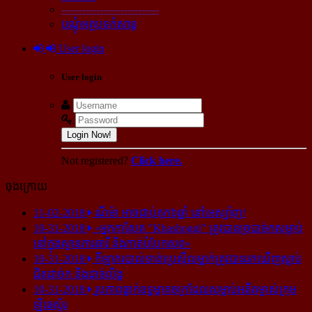
----------------------------
បណ្ដុំអត្ថបទកំសាន្ដ
User login
User login
Login Now!
Not registered?
Click here.
ចុងក្រោយ
11-02-2018
ណីម៉ា អាច​ជាប់​គុក​៦ឆ្នាំ នៅ​អេស្ប៉ាញ!
10-31-2018
«អ្នក​កាសែត "Khashoggi" ត្រូវ​បាន​ច្របាច់ក​សម្លាប់​
នៅ​ក្នុង​ស្ថាន​ភារធារី និង​កាត់​បំបែក​សព»
10-31-2018
កីឡាករ​បាល់ទាត់​ប្រេស៊ីល​ម្នាក់​ត្រូវ​បាន​រក​ឃើញ​ស្លាប់​
ជិត​ដាច់ក និង​ដាច់​លិង្គ
10-31-2018
រូបភាព​ធ្លាក់​ឧទ្ធម្ភាគចក្រ​ដែល​សម្លាប់​អតីត​ម្ចាស់​ក្រុម​
ឡីឆេស្ទ័រ