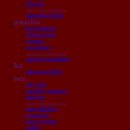
វិទ្យាសាស្ត្រ
----------------------------
បណ្ដុំអត្ថបទបច្ចេកវិទ្យា
ស្រាវជ្រាវ-វិភាគ
វិភាគ អត្ថាធិប្បាយ
ស្រាវជ្រាវ ឯកសារ
បទសម្ភាស
បទយកការណ៍
----------------------------
បណ្ដុំអត្ថបទស្រាវជ្រាវវិភាគ
វីដេអូ
បណ្ដុំអត្ថបទមានវីដេអូ
កំសាន្ដ
តារា ជនល្បី
ទេសចរណ៍ ការផ្សងព្រេង
ពីនេះពីនោះ
----------------------------
ជ័យគ្រតធ្វើព័ត៌មាន
ប្រលោមលោក
កំណាព្យ កម្រងកែវ
សំណើច