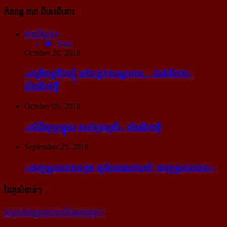
កំសាន្ដ តារា ពីនេះពីនោះ
អានពិស្ដារ
9542
October 20, 2018
«រាត្រីចន្ទទឹកឃ្មុំ នៅបន្ទប់សណ្ឋាគារ... ជាន់ទី៣៥»
សំណើចខ្លី
October 09, 2018
«សំដី​ឲ្យ​ប្រផ្នូល របស់​កូនស្រី» សំណើចខ្លី
September 25, 2018
«ចេញ​មួយ​កេស​ហ្មង ឲ្យ​តែ​នរណា​ហៅ! ចេញ​មួយ​កេស!»
ដៃគូសំខាន់ៗ
រក​​ប្រាក់​​ជា​​មួយ​​គេហទំព័រ​​របស់​​អ្នក?
-