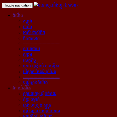
Toggle navigation
ដំណឹង
កម្ពុជា
បារាំង
អាស៊ី-ប៉ាស៊ីភិក
ពិភពលោក
----------------------------
នយោបាយ
សង្គម
សេដ្ឋកិច្ច
គ្រោះ យុត្តិធម៌ បទល្មើស
បរិស្ថាន ផែនដី ព្រំដែន
----------------------------
បណ្ដុំគ្រប់ដំណឹង
វប្បធម៌-ជីវិត
ស្ថាបត្យកម្ម រៀបចំនគរ
គំនូរ ចម្លាក់
ភ្លេង ចម្រៀង ស្មូត្រ
របាំ ល្ខោន ទស្សនីយភាព
អក្សសិល្ប៍ សៀវភៅ