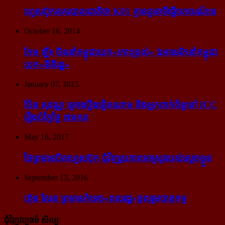
ហ្វេសប៊ុក​នគរបាល​ជាតិ​ថា K01 គ្មាន​តួនាទី​ធ្វើ​ចរាចរណ៍​ទេ
October 16, 2014
កែម ឡី៖ ចិន​នាំ​កម្ពុជា​យក​«កោះ​ត្រល់» ឯ​អាមេរិក​នាំ​កម្ពុជា​
យក​«នីតិរដ្ឋ»
January 07, 2015
ប៉ែន សុវណ្ណ គ្រោង​ប្តឹង​វៀតណាម និង​អ្នក​ពាក់​ព័ន្ធ​ទៅ ICC
រឿង​បំភ្លៃ​ថ្ងៃ ៧​មករា
May 16, 2017
ថៃ​ព្រមាន​បិត​ហ្វេសប៊ុក ជុំ​វិញ​រូបភាព​អាស្រូវ​របស់​ស្ដេច​ខ្លួន
September 13, 2016
ហ៊ុន សែន ព្រមាន​កំទេច​«ពលរដ្ឋ»​ចូលរួម​បាតុកម្ម
ជុំវិញវប្បធម៌ សិល្បៈ