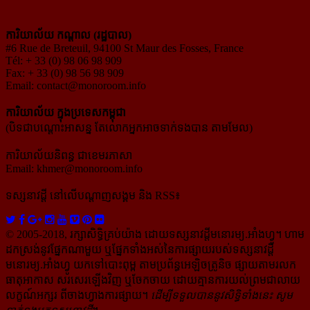
ការិយាល័យ កណ្ដាល (រដ្ឋបាល)
#6 Rue de Breteuil, 94100 St Maur des Fosses, France
Tél: + 33 (0) 98 06 98 909
Fax: + 33 (0) 98 56 98 909
Email:
contact@monoroom.info
ការិយាល័យ ក្នុង​ប្រទេស​កម្ពុជា
(បិទជាបណ្ដោះអាសន្ន តែលោកអ្នកអាចទាក់ទងបាន តាមមែល)
ការិយាល័យនិពន្ធ ជាខេមរភាសា
Email:
khmer@monoroom.info
ទស្សនាវដ្ដី​ នៅលើបណ្ដាញសង្គម និង RSS៖
© 2005-2018, រក្សាសិទ្ធិគ្រប់យ៉ាង ដោយទស្សនាវដ្ដី​មនោរម្យ.អាំងហ្វូ។ ហាម​
ដក​ស្រង់​នូវ​ផ្នែក​ណា​មួយ​ ឬ​ផ្នែក​ទាំង​អស់​នៃ​ការ​ផ្សាយ​របស់​ទស្សនាវដ្ដី​​
មនោរម្យ.អាំងហ្វូ យក​ទៅ​​បោះពុម្ព តាម​ប្រព័ន្ធ​អេឡិច​ត្រូនិច ផ្សាយ​តាម​រលក​
ធាតុអាកាស សរសេរ​ឡើង​វិញ ឬ​ចែក​ចាយ​ ដោយ​គ្មាន​ការ​យល់ព្រមជា​លាយ​
លក្ខណ៍​អក្សរ​ ពី​ចាងហ្វាង​ការ​ផ្សាយ​។
ដើម្បី​ទទួល​បាននូវសិទ្ធិ​ទាំងនេះ សូម​