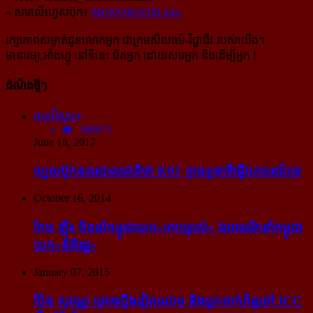
» សារលើហ្វេសប៊ុក៖
MONOROOM.info
រក្សាភាពសម្ងាត់ជូនលោកអ្នក ជាក្រមសីលធម៌-​វិជ្ជាជីវៈ​របស់យើង។
មនោរម្យ.អាំងហ្វូ នៅទីនេះ ជិតអ្នក ដោយសារអ្នក និងដើម្បីអ្នក !
ដំណឹងថ្មីៗ
អានពិស្ដារ
300975
June 18, 2017
ហ្វេសប៊ុក​នគរបាល​ជាតិ​ថា K01 គ្មាន​តួនាទី​ធ្វើ​ចរាចរណ៍​ទេ
October 16, 2014
កែម ឡី៖ ចិន​នាំ​កម្ពុជា​យក​«កោះ​ត្រល់» ឯ​អាមេរិក​នាំ​កម្ពុជា​
យក​«នីតិរដ្ឋ»
January 07, 2015
ប៉ែន សុវណ្ណ គ្រោង​ប្តឹង​វៀតណាម និង​អ្នក​ពាក់​ព័ន្ធ​ទៅ ICC