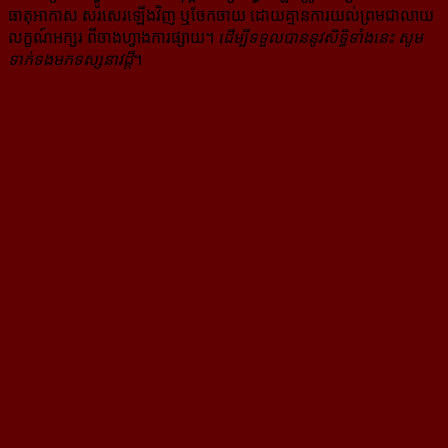
ធាតុអាកាស សរសេរ​ឡើង​វិញ ឬ​ចែក​ចាយ​ ដោយ​គ្មាន​ការ​យល់ព្រមជា​លាយ​
លក្ខណ៍​អក្សរ​ ពី​ចាងហ្វាង​ការ​ផ្សាយ​។
ដើម្បី​ទទួល​បាននូវសិទ្ធិ​ទាំងនេះ សូម​
ទាក់​ទង​មក​ទស្សនាវដ្ដី
។