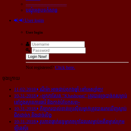
----------------------------
បណ្ដុំអត្ថបទកំសាន្ដ
User login
User login
Login Now!
Not registered?
Click here.
ចុងក្រោយ
11-02-2018
ណីម៉ា អាច​ជាប់​គុក​៦ឆ្នាំ នៅ​អេស្ប៉ាញ!
10-31-2018
«អ្នក​កាសែត "Khashoggi" ត្រូវ​បាន​ច្របាច់ក​សម្លាប់​
នៅ​ក្នុង​ស្ថាន​ភារធារី និង​កាត់​បំបែក​សព»
10-31-2018
កីឡាករ​បាល់ទាត់​ប្រេស៊ីល​ម្នាក់​ត្រូវ​បាន​រក​ឃើញ​ស្លាប់​
ជិត​ដាច់ក និង​ដាច់​លិង្គ
10-31-2018
រូបភាព​ធ្លាក់​ឧទ្ធម្ភាគចក្រ​ដែល​សម្លាប់​អតីត​ម្ចាស់​ក្រុម​
ឡីឆេស្ទ័រ