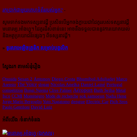
រក​​ប្រាក់​​ជា​​មួយ​​គេហទំព័រ​​របស់​​អ្នក?
-
សូម​ទាក់ទង​មក​ទស្សនាវដ្ដី ប្រសិន​បើ​អ្នក​ចង់​ក្លាយ​ជា​ដៃគូរ​របស់​ទស្សនាវដ្ដី​
មនោរម្យ.អាំងហ្វូ។ ដៃ​គូរ​ដ៏​សំខាន់​នេះ អាច​នឹង​ទទួល​បាន​នូវ​ការ​យោគយល់
និង​អត្ថ​ប្រយោជន៍​ផ្សេងៗ ពីទស្សនាវដ្ដី។
»
ទូរសាអេឡិចត្រូនិក សម្រាប់បុគ្គលិក
ស្វែងរក តាមសំនុំរឿង
Sesan 2
Antonov
Onusida
Diego Costa
Bhumibol Aduljadej
Marco
The Voice
Asensio
slogan
Nicolas Anelka
Daniel Lainé
Portugal
Aéroport
compétition
Bongi Ngema
Clive Palmer
Buth Seiha
Metal
sok samoeun
Isco
CCMI
Monténégro
Mode de recherche
Nadia Heng
Pich Sros
Jorge Mario Bergoglio
Yuto Nagatomo
dengue
Electric Car
Paolo Gentiloni
David Luiz
អំពីយើង /ទំនាក់ទំនង