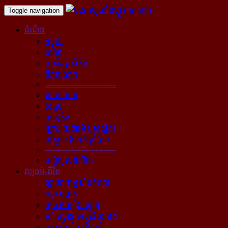
Toggle navigation
ដំណឹង
កម្ពុជា
បារាំង
អាស៊ី-ប៉ាស៊ីភិក
ពិភពលោក
----------------------------
នយោបាយ
សង្គម
សេដ្ឋកិច្ច
គ្រោះ យុត្តិធម៌ បទល្មើស
បរិស្ថាន ផែនដី ព្រំដែន
----------------------------
បណ្ដុំគ្រប់ដំណឹង
វប្បធម៌-ជីវិត
ស្ថាបត្យកម្ម រៀបចំនគរ
គំនូរ ចម្លាក់
ភ្លេង ចម្រៀង ស្មូត្រ
របាំ ល្ខោន ទស្សនីយភាព
អក្សសិល្ប៍ សៀវភៅ