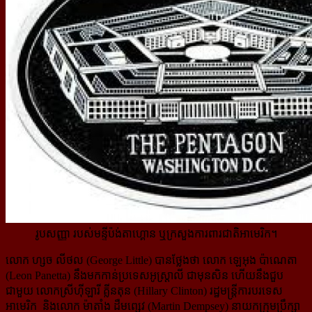
រូបសញ្ញា របស់មន្ទីប៉ង់តាហ្គោន ឬក្រសួងការពារជាតិអាមេរិក។
លោក ហ្សច លីថល (George Little) បានថ្លែងថា លោក ឡេអុង ប៉ាណេតា
(Leon Panetta) នឹងមកកាន់ប្រទេសអូស្រ្តាលី ជាមុនសិន ហើយនឹងជួប
ជាមួយ លោកស្រីហ៊ីឡារី គ្លីនតុន (Hillary Clinton) រដ្ឋមន្រ្តីការបរទេស
អាមេរិក និងលោក ម៉ាតាំង ដឺមព្សេវ (Martin Dempsey) នាយកក្រុមប្រឹក្សា