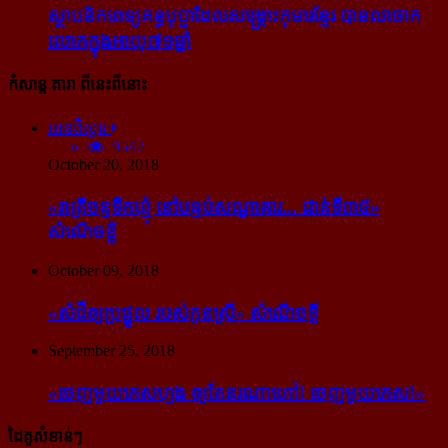
ស្ថាបនិក​ពេទ្យ​គន្ធបុប្ផា​ដែល​សង្គ្រោះ​កុមារ​ខ្មែរ​ បាន​លាចាក​
លោក​ក្នុង​អាយុ​៧១ឆ្នាំ
កំសាន្ដ តារា ពីនេះពីនោះ
អានពិស្ដារ
9542
October 20, 2018
«រាត្រីចន្ទទឹកឃ្មុំ នៅបន្ទប់សណ្ឋាគារ... ជាន់ទី៣៥»
សំណើចខ្លី
October 09, 2018
«សំដី​ឲ្យ​ប្រផ្នូល របស់​កូនស្រី» សំណើចខ្លី
September 25, 2018
«ចេញ​មួយ​កេស​ហ្មង ឲ្យ​តែ​នរណា​ហៅ! ចេញ​មួយ​កេស!»
ដៃគូសំខាន់ៗ