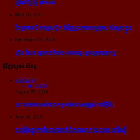
រឿង​បំភ្លៃ​ថ្ងៃ ៧​មករា
May 16, 2017
ថៃ​ព្រមាន​បិត​ហ្វេសប៊ុក ជុំ​វិញ​រូបភាព​អាស្រូវ​របស់​ស្ដេច​ខ្លួន
September 13, 2016
ហ៊ុន សែន ព្រមាន​កំទេច​«ពលរដ្ឋ»​ចូលរួម​បាតុកម្ម
ជុំវិញវប្បធម៌ សិល្បៈ
អានពិស្ដារ
20858
August 09, 2018
នេះ ជា​អាគារ​កប់​ពពក​ខ្ពស់​ជាង​គេ​បង្អស់ នៅ​អ៊ឺរ៉ុប
June 06, 2018
ចម្រៀង​ផ្លូវការ​នៃ​បាល់ទាត់​ពិភពលោក ២០១៨ នៅ​រ៉ូស្ស៊ី