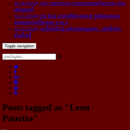
10-28-2018
ABC គាស់​កកាយ​«ទ្រព្យមហាសាល​នៃ​ត្រកូល ហ៊ុន»​
នៅ​អូស្ត្រាលី
10-23-2018
ហ៊ុន សែន អះអាង​ពី​ជំហរ​ខុស​គ្នា ក្នុង​ជំនួប​ជាមួយ​
ឧត្តម​ស្នងការ​សិទ្ធិ​មនុស្ស អ.ស.ប
10-20-2018
«រាត្រីចន្ទទឹកឃ្មុំ នៅបន្ទប់សណ្ឋាគារ... ជាន់ទី៣៥»
សំណើចខ្លី
Toggle navigation
Posts tagged as "Leon
Panetta"