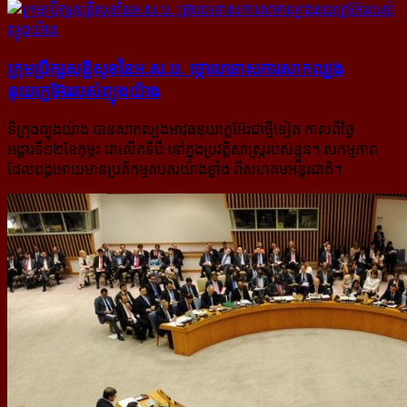
ក្រុមប្រឹក្សសន្តិសុខនៃអ.ស.ប. ថ្កោលទោស​ការ​សាកល្បង​
នុយក្លេអ៊ែរ​របស់​ព្យុងយ៉ាង
ទីក្រុងព្យុងយ៉ាង បានសាកល្បងអាវុធនុយក្លេអ៊ែរជាថ្មីទៀត កាលពីថ្ងៃ
អង្គារទី១២ខែកុម្ភះ ជាលើកទីបី នៅក្នុងប្រវត្តិសាស្ត្រ​របស់ខ្លួន។ សកម្មភាព
ដែលបង្កអោយមានប្រតិកម្មតបតរយ៉ាងខ្លាំង ពីសហគមអន្តរជាតិ។