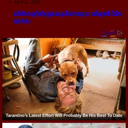
April 21, 2018
របាំ​និង​ចម្រៀង​ខ្មែរ​ក្នុង​ទស្សនីយភាព​មួយ នៅ​រដ្ឋធានី​ប៉ារីស​
ល្ងាច​នេះ