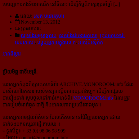
មេបញ្ជាការកងទ័ពអាមេរិក នៅទីនោះ ដើម្បីកិច្ចពិភាក្សាប្រចាំឆ្នាំ [...]
ដោយ:
សេក មនោរកុមារ
November 13, 2012
ប្រធានបទ:
សម្រាំងបច្ចុប្បន្នភាព
,
សម្រាំងជាខេមរភាសា
,
គ្រប់អត្ថបទជា
ខេមរភាសា
,
បច្ចុប្បន្នភាពក្នុងលោក
,
អាស៊ីប៉ាស៊ីភិក
អានពិស្ដារ
ប្រិយមិត្ត ជាទីមេត្រី,
លោកអ្នកកំពុងពិគ្រោះគេហទំព័រ ARCHIVE.MONOROOM.info ដែល
ជាសំណៅឯកសារ របស់ទស្សនាវដ្ដីមនោរម្យ.អាំងហ្វូ។ ដើម្បីការផ្សាយ
ជាទៀងទាត់ សូមចូលទៅកាន់​គេហទំព័រ
MONOROOM.info
ដែលត្រូវ
បានរៀបចំដាក់ជូន ជាថ្មី និងមានសភាពប្រសើរជាងមុន។
លោកអ្នកអាចផ្ដល់ព័ត៌មាន ដែលកើតមាន នៅជុំវិញលោកអ្នក ដោយ
ទាក់ទងមកទស្សនាវដ្ដី តាមរយៈ៖
» ទូរស័ព្ទ៖ + 33 (0) 98 06 98 909
» មែល៖
contact@monoroom.info