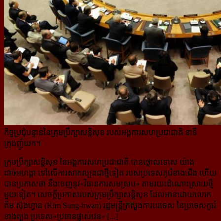
កិច្ចប្រជុំបន្ទាន់នៃក្រុមប្រឹក្សាសន្តិសុខ របស់អង្គការសហប្រជាជាតិ នាទី
ក្រុងញ៉ូយក។
ក្រុមប្រឹក្សាសន្តិសុខ នៃអង្គការសហប្រជាជាតិ បានថ្កោលទោស យ៉ាង
ដាច់អហង្កា ទៅលើការសាកល្បងជាថ្មីទៀត របស់ប្រទេសកូរ៉េខាងជើង ហើយ
បានប្រកាសថា នឹងចេញនូវ«វិធានការសមស្រប» តាមរយះដំណោះស្រាយ​ថ្មី
មួយ​ទៀត។ សេចក្ដីប្រកាសរបស់ក្រុមប្រឹក្សាសន្តិសុខ ដែលអានដោយលោក
គីម ស៊ុងហ្វាន (
Kim Sung-hwan)
រដ្ឋមន្ត្រី​ក្រសួង​ការបរទេស នៃ​ប្រទេសកូរ៉េ
ខាងត្បូង ប្រទេស«ប្រធានផ្លាស់វេន» [...]