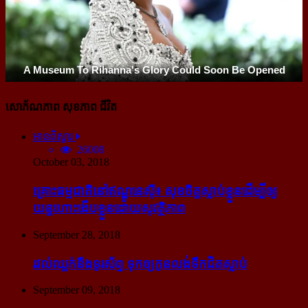
សោភ័ណភាព សុខភាព ជីវិត
អានពិស្ដារ
26008
October 03, 2018
គ្រោះធម្មជាតិនៅឥណ្ឌូនេស៊ី៖ សុខចិត្ត​ស្លាប់​ខ្លួន​ដើម្បី​ឲ្យ​
យន្ដហោះ​ងើប​ខ្លួន​ដោយ​សុវត្ថិភាព
September 28, 2018
រវល់​ឈ្លក់​នឹង​ទូរស័ព្ទ ទុក​ឲ្យ​កូន​លង់​ទឹក​ជិត​ស្លាប់
September 09, 2018