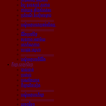
វិទ្យុ ទូរទស្សន៍ រូបភាព
ភាពយន្ដ ផ្ទាំងសំពត់ស
ប្រពៃណី ទំនៀមទម្លាប់
----------------------------
បណ្ដុំអត្ថបទវប្បធម៌សិល្បៈ
----------------------------
ជីវិតប្រចាំថ្ងៃ
សុខភាព អនាម័យ
សោភ័ណភាព
បេះដូង ស្នេហា
----------------------------
បណ្ដុំអត្ថបទពីជីវិត
កីឡា-បច្ចេកវិទ្យា
បាល់ទាត់
ប្រដាល់
ប្រណាំងយាន
កីឡាដទៃទៀត
----------------------------
បណ្ដុំអត្ថបទកីឡា
----------------------------
បច្ចេកវិទ្យា