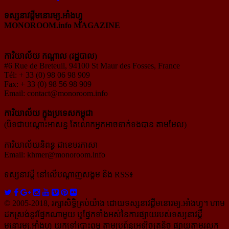
ទស្សនាវដ្ដីមនោរម្យ.អាំងហ្វូ
MONOROOM.info MAGAZINE
ការិយាល័យ កណ្ដាល (រដ្ឋបាល)
#6 Rue de Breteuil, 94100 St Maur des Fosses, France
Tél: + 33 (0) 98 06 98 909
Fax: + 33 (0) 98 56 98 909
Email:
contact@monoroom.info
ការិយាល័យ ក្នុង​ប្រទេស​កម្ពុជា
(បិទជាបណ្ដោះអាសន្ន តែលោកអ្នកអាចទាក់ទងបាន តាមមែល)
ការិយាល័យនិពន្ធ ជាខេមរភាសា
Email:
khmer@monoroom.info
ទស្សនាវដ្ដី​ នៅលើបណ្ដាញសង្គម និង RSS៖
© 2005-2018, រក្សាសិទ្ធិគ្រប់យ៉ាង ដោយទស្សនាវដ្ដី​មនោរម្យ.អាំងហ្វូ។ ហាម​
ដក​ស្រង់​នូវ​ផ្នែក​ណា​មួយ​ ឬ​ផ្នែក​ទាំង​អស់​នៃ​ការ​ផ្សាយ​របស់​ទស្សនាវដ្ដី​​
មនោរម្យ.អាំងហ្វូ យក​ទៅ​​បោះពុម្ព តាម​ប្រព័ន្ធ​អេឡិច​ត្រូនិច ផ្សាយ​តាម​រលក​