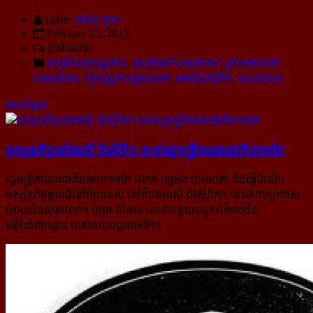
ដោយ:
កេសរ កូល
February 13, 2013
ប្រធានបទ:
សម្រាំងបច្ចុប្បន្នភាព
,
សម្រាំងជាខេមរភាសា
,
គ្រប់អត្ថបទជា
ខេមរភាសា
,
បច្ចុប្បន្នភាពក្នុងលោក
,
អាស៊ីប៉ាស៊ីភិក
,
នយោបាយ
អានពិស្ដារ
ទស្សនកិច្ច​នៅអាស៊ី ប៉ាស៊ីភិក របស់​រដ្ឋមន្ត្រី​ការពារ​ជាតិ​អាមេរិក
រដ្ឋមន្ត្រីការពារជាតិរបស់អាមេរិក លោក ឡេអុង ប៉ាណេតា នឹងធ្វើដំណើរ
ទស្សនកិច្ចមួយជុំនៅបីប្រទេស នៅតំបន់អាស៊ី ប៉ាស៊ីភិក។ នេះជាការប្រកាស
អោយដឹងរបស់លោក ហ្សច លីថល លេខាទទួលបន្ទុកពត៌មាននៃ
មន្ទីប៉ង់តាហ្គោន របស់​សហរដ្ឋអាមេរិក។