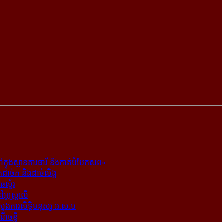
ក្នុង​ស្ថាន​ភារធារី និង​កាត់​បំបែក​សព»
ត​ដាច់ក និង​ដាច់​លិង្គ
ឆេស្ទ័រ
ូស្ត្រាលី
​ស្នងការ​សិទ្ធិ​មនុស្ស អ.ស.ប
ណើចខ្លី