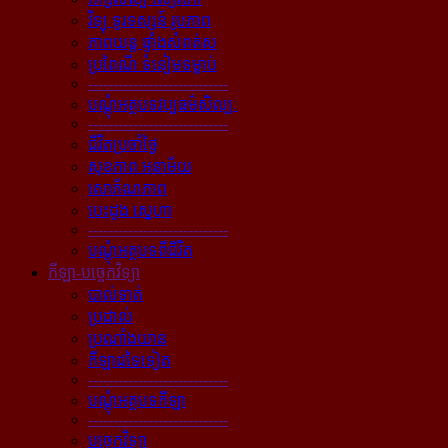
វិទ្យុ ទូរទស្សន៍ រូបភាព
ភាពយន្ដ ផ្ទាំងសំពត់ស
ប្រពៃណី ទំនៀមទម្លាប់
----------------------------
បណ្ដុំអត្ថបទវប្បធម៌សិល្បៈ
----------------------------
ជីវិតប្រចាំថ្ងៃ
សុខភាព អនាម័យ
សោភ័ណភាព
បេះដូង ស្នេហា
----------------------------
បណ្ដុំអត្ថបទពីជីវិត
កីឡា-បច្ចេកវិទ្យា
បាល់ទាត់
ប្រដាល់
ប្រណាំងយាន
កីឡាដទៃទៀត
----------------------------
បណ្ដុំអត្ថបទកីឡា
----------------------------
បច្ចេកវិទ្យា