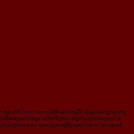
្ទេវ ហាវៃ (Steve Harvey) ពិធីកររបស់កម្មវិធី «ប្រឡង​បវរកញ្ញាចក្រវាឡ
lo» មុននឹងចេញមកកែតម្រូវ នៅ​៥នាទីក្រោយ ថាអ្នកដែលជាប់ពិតប្រាកដ ជា
ស​ជាច្រើន​​លាន​នាក់ បានទស្សនាកម្មវិធីប្រកួតប្រជែងនេះ ដោយផ្ទាល់ពី