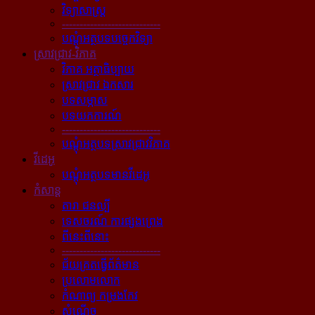
វិទ្យាសាស្ត្រ
----------------------------
បណ្ដុំអត្ថបទបច្ចេកវិទ្យា
ស្រាវជ្រាវ-វិភាគ
វិភាគ អត្ថាធិប្បាយ
ស្រាវជ្រាវ ឯកសារ
បទសម្ភាស
បទយកការណ៍
----------------------------
បណ្ដុំអត្ថបទស្រាវជ្រាវវិភាគ
វីដេអូ
បណ្ដុំអត្ថបទមានវីដេអូ
កំសាន្ដ
តារា ជនល្បី
ទេសចរណ៍ ការផ្សងព្រេង
ពីនេះពីនោះ
----------------------------
ជ័យគ្រតធ្វើព័ត៌មាន
ប្រលោមលោក
កំណាព្យ កម្រងកែវ
សំណើច