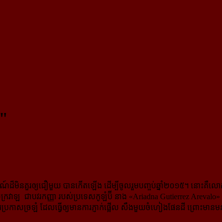
h"
ណ៍ដ៏មិនគួរឲ្យជឿមួយ បាន​កើតឡើង ដើម្បីចូលរួមបញ្ចប់ឆ្នាំ២០១៥។ នោះគឺលោក ស
ញា​ចក្រវាឡ ជាបវរកញ្ញា របស់ប្រទេសកូឡំប៊ី នាង «Ariadna Gutierrez Areva
កាសច្រឡំ ដែលធ្វើឲ្យមានការភ្ញាក់ផ្អើល សឹងមួយចំហៀងផែនដី ព្រោះ​មាន​មនុស្