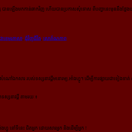
នីហ្សេ បានឡើងមកកាន់ឆាកវិញ ហើយបានប្រកាសសុំទោស ពីបញ្ហានេះមុននឹងថ្លែងប
បទជាខេមរភាសា
,
ជុំវិញជីវិត
,
សោភ័ណភាព
កសារ របស់ទស្សនាវដ្ដីមនោរម្យ.អាំងហ្វូ។ ដើម្បីការផ្សាយជាទៀងទាត់ 
ស្សនាវដ្ដី តាមរយៈ៖
ងហ្វូ នៅទីនេះ ជិតអ្នក ដោយសារអ្នក និងដើម្បីអ្នក !