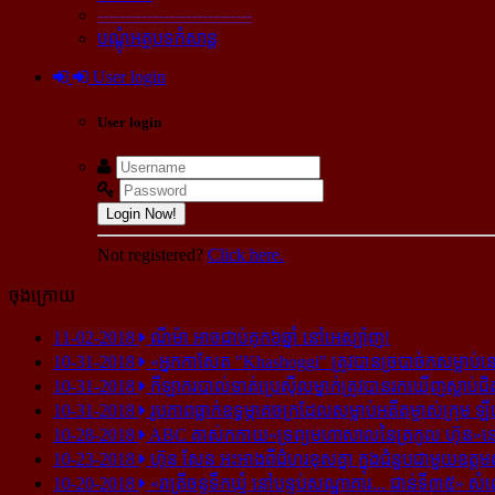
----------------------------
បណ្ដុំអត្ថបទកំសាន្ដ
User login
User login
Login Now!
Not registered?
Click here.
ចុងក្រោយ
11-02-2018
ណីម៉ា អាច​ជាប់​គុក​៦ឆ្នាំ នៅ​អេស្ប៉ាញ!
10-31-2018
«អ្នក​កាសែត "Khashoggi" ត្រូវ​បាន​ច្របាច់ក​សម្លាប់​នៅ​
10-31-2018
កីឡាករ​បាល់ទាត់​ប្រេស៊ីល​ម្នាក់​ត្រូវ​បាន​រក​ឃើញ​ស្លាប់​ជិ
10-31-2018
រូបភាព​ធ្លាក់​ឧទ្ធម្ភាគចក្រ​ដែល​សម្លាប់​អតីត​ម្ចាស់​ក្រុម​ ឡី
10-28-2018
ABC គាស់​កកាយ​«ទ្រព្យមហាសាល​នៃ​ត្រកូល ហ៊ុន»​នៅ​អ
10-23-2018
ហ៊ុន សែន អះអាង​ពី​ជំហរ​ខុស​គ្នា ក្នុង​ជំនួប​ជាមួយ​ឧត្តម
10-20-2018
«រាត្រីចន្ទទឹកឃ្មុំ នៅបន្ទប់សណ្ឋាគារ... ជាន់ទី៣៥» សំ