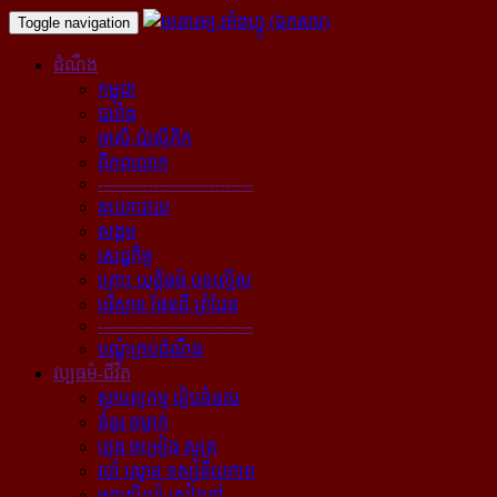
Toggle navigation
ដំណឹង
កម្ពុជា
បារាំង
អាស៊ី-ប៉ាស៊ីភិក
ពិភពលោក
----------------------------
នយោបាយ
សង្គម
សេដ្ឋកិច្ច
គ្រោះ យុត្តិធម៌ បទល្មើស
បរិស្ថាន ផែនដី ព្រំដែន
----------------------------
បណ្ដុំគ្រប់ដំណឹង
វប្បធម៌-ជីវិត
ស្ថាបត្យកម្ម រៀបចំនគរ
គំនូរ ចម្លាក់
ភ្លេង ចម្រៀង ស្មូត្រ
របាំ ល្ខោន ទស្សនីយភាព
អក្សសិល្ប៍ សៀវភៅ