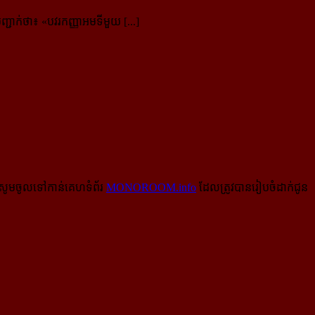
ញ្ជាក់ថា៖ «
បវរកញ្ញាអមទីមួយ [...]
សូមចូលទៅកាន់​គេហទំព័រ
MONOROOM.info
ដែលត្រូវបានរៀបចំដាក់ជូន