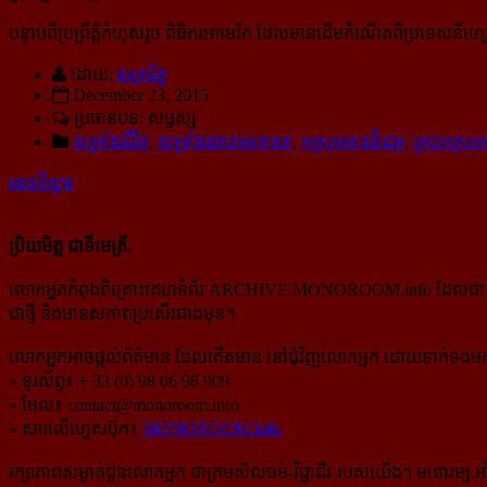
បន្ទាប់ពីប្រព្រឹត្តិកំហុសរួច ពិធីករអា​មេរិក ដែលមានដើមកំណើតពីប្រទេស
ដោយ:
ឈូករ័ត្ន
December 23, 2015
ប្រធានបទ: សម្ផស្ស
សម្រាំងជីវិត
,
សម្រាំងជាខេមរភាសា
,
អត្ថបទមានវីដេអូ
,
គ្រប់អត្ថ
អានពិស្ដារ
ប្រិយមិត្ត ជាទីមេត្រី,
លោកអ្នកកំពុងពិគ្រោះគេហទំព័រ ARCHIVE.MONOROOM.info ដែលជាសំណៅឯ
ជាថ្មី និងមានសភាពប្រសើរជាងមុន។
លោកអ្នកអាចផ្ដល់ព័ត៌មាន ដែលកើតមាន នៅជុំវិញលោកអ្នក ដោយទាក់ទងមកទ
» ទូរស័ព្ទ៖ + 33 (0) 98 06 98 909
» មែល៖
contact@monoroom.info
» សារលើហ្វេសប៊ុក៖
MONOROOM.info
រក្សាភាពសម្ងាត់ជូនលោកអ្នក ជាក្រមសីលធម៌-​វិជ្ជាជីវៈ​របស់យើង។ មនោរម្យ.អាំ