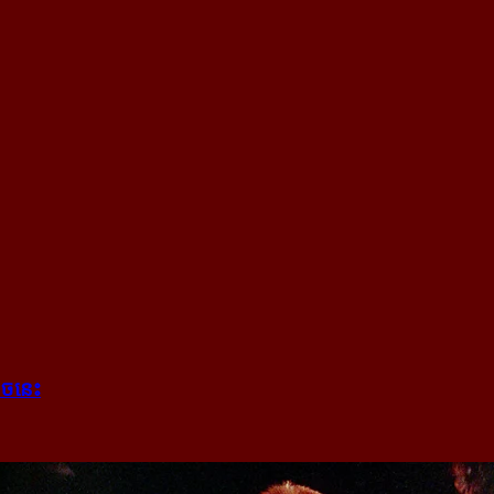
ងាច​នេះ