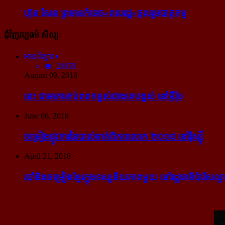
ហ៊ុន សែន ព្រមាន​កំទេច​«ពលរដ្ឋ»​ចូលរួម​បាតុកម្ម
ជុំវិញវប្បធម៌ សិល្បៈ
អានពិស្ដារ
20858
August 09, 2018
នេះ ជា​អាគារ​កប់​ពពក​ខ្ពស់​ជាង​គេ​បង្អស់ នៅ​អ៊ឺរ៉ុប
June 06, 2018
ចម្រៀង​ផ្លូវការ​នៃ​បាល់ទាត់​ពិភពលោក ២០១៨ នៅ​រ៉ូស្ស៊ី
April 21, 2018
របាំ​និង​ចម្រៀង​ខ្មែរ​ក្នុង​ទស្សនីយភាព​មួយ នៅ​រដ្ឋធានី​ប៉ារីស​ល្