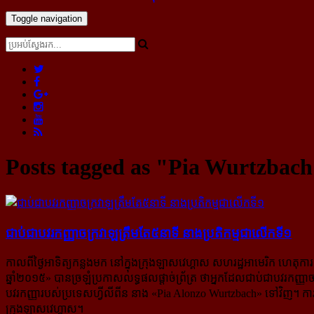
Toggle navigation
Posts tagged as "Pia Wurtzbac
ជាប់​ជា​បវរកញ្ញា​ចក្រវាឡ​ត្រឹម​តែ​៥នាទី នាង​ប្រតិកម្ម​ជា​លើក​ទី១
កាលពីថ្ងៃអាទិត្យកន្លងមក នៅក្នុងក្រុងឡាសវេហ្គាស សហរដ្ឋអាមេរិក ហេតុការ
ឆ្នាំ២០១៥» បានច្រឡំប្រកាសលទ្ធផលផ្ដាច់ព្រ័ត្រ ថាអ្នកដែលជាប់​ជាបវរកញ្
បវរកញ្ញារបស់ប្រទេសហ្វីលីពីន នាង «Pia Alonzo Wurtzbach» ទៅវិញ។ ការប្រ
ក្រុងឡាសវេហ្គាស។