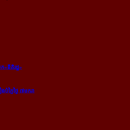
ក​«នីតិរដ្ឋ»
​បំភ្លៃ​ថ្ងៃ ៧​មករា