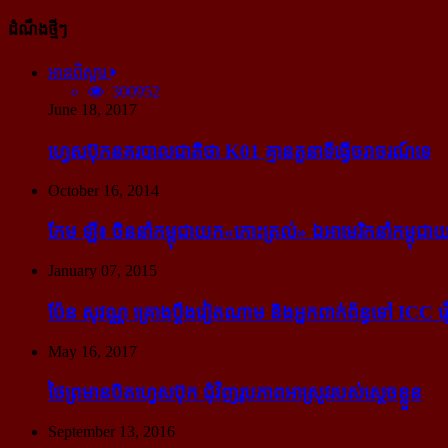
ដំណឹងថ្មីៗ
អានពិស្ដារ
300952
June 18, 2017
ហ្វេសប៊ុក​នគរបាល​ជាតិ​ថា K01 គ្មាន​តួនាទី​ធ្វើ​ចរាចរណ៍​ទេ
October 16, 2014
កែម ឡី៖ ចិន​នាំ​កម្ពុជា​យក​«កោះ​ត្រល់» ឯ​អាមេរិក​នាំ​កម្ពុជា​យ
January 07, 2015
ប៉ែន សុវណ្ណ គ្រោង​ប្តឹង​វៀតណាម និង​អ្នក​ពាក់​ព័ន្ធ​ទៅ ICC រឿង
May 16, 2017
ថៃ​ព្រមាន​បិត​ហ្វេសប៊ុក ជុំ​វិញ​រូបភាព​អាស្រូវ​របស់​ស្ដេច​ខ្លួន
September 13, 2016