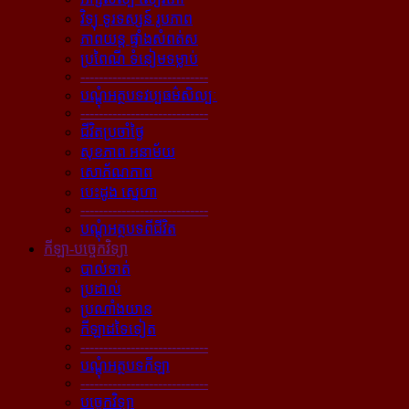
វិទ្យុ ទូរទស្សន៍ រូបភាព
ភាពយន្ដ ផ្ទាំងសំពត់ស
ប្រពៃណី ទំនៀមទម្លាប់
----------------------------
បណ្ដុំអត្ថបទវប្បធម៌សិល្បៈ
----------------------------
ជីវិតប្រចាំថ្ងៃ
សុខភាព អនាម័យ
សោភ័ណភាព
បេះដូង ស្នេហា
----------------------------
បណ្ដុំអត្ថបទពីជីវិត
កីឡា-បច្ចេកវិទ្យា
បាល់ទាត់
ប្រដាល់
ប្រណាំងយាន
កីឡាដទៃទៀត
----------------------------
បណ្ដុំអត្ថបទកីឡា
----------------------------
បច្ចេកវិទ្យា