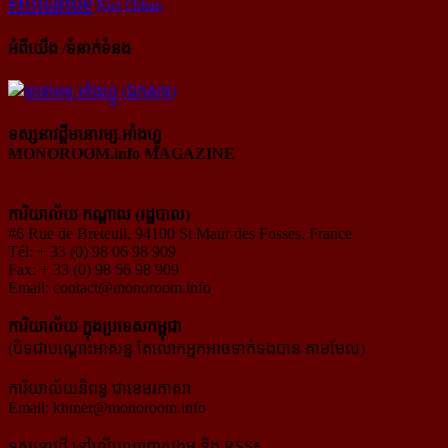
Hollande
Kiet Chhun
អំពីយើង /ទំនាក់ទំនង
ទស្សនាវដ្ដីមនោរម្យ.អាំងហ្វូ
MONOROOM.info MAGAZINE
ការិយាល័យ កណ្ដាល (រដ្ឋបាល)
#6 Rue de Breteuil, 94100 St Maur des Fosses, France
Tél: + 33 (0) 98 06 98 909
Fax: + 33 (0) 98 56 98 909
Email:
contact@monoroom.info
ការិយាល័យ ក្នុង​ប្រទេស​កម្ពុជា
(បិទជាបណ្ដោះអាសន្ន តែលោកអ្នកអាចទាក់ទងបាន តាមមែល)
ការិយាល័យនិពន្ធ ជាខេមរភាសា
Email:
khmer@monoroom.info
ទស្សនាវដ្ដី​ នៅលើបណ្ដាញសង្គម និង RSS៖