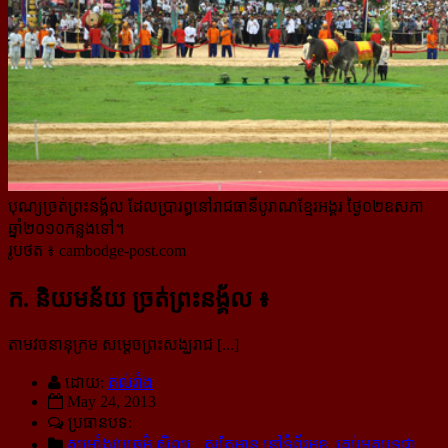
បុណ្យច្រត់ព្រះនង្គ័ល ដែលប្រារព្ធនៅរាជធានីបូរាណខ្មែរអង្គរ ថ្ងៃ០២ឧសភា
ឆ្នាំ២០១០កន្លងទៅ។
រូបថត ៖ cambodge-post.com
ក. និយមន័យ ច្រត់ព្រះនង្គ័ល ៖
តាមវចនានុក្រម សម្តេចព្រះសង្ឃរាជ [...]
ដោយ:
គល់រាំង
May 24, 2013
ប្រធានបទ:
សម្រាំងវប្ប​ធម៌​ សិល្បៈ
,
គួរតែអាន នៅទំព័រមុខ
,
គ្រប់អត្ថបទជា