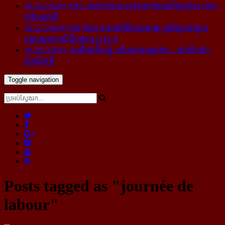
10-28-2018
ABC គាស់​កកាយ​«ទ្រព្យមហាសាល​នៃ​ត្រកូល ហ៊ុន»​
នៅ​អូស្ត្រាលី
10-23-2018
ហ៊ុន សែន អះអាង​ពី​ជំហរ​ខុស​គ្នា ក្នុង​ជំនួប​ជាមួយ​
ឧត្តម​ស្នងការ​សិទ្ធិ​មនុស្ស អ.ស.ប
10-20-2018
«រាត្រីចន្ទទឹកឃ្មុំ នៅបន្ទប់សណ្ឋាគារ... ជាន់ទី៣៥»
សំណើចខ្លី
Toggle navigation
Posts tagged as "journée de
labour"