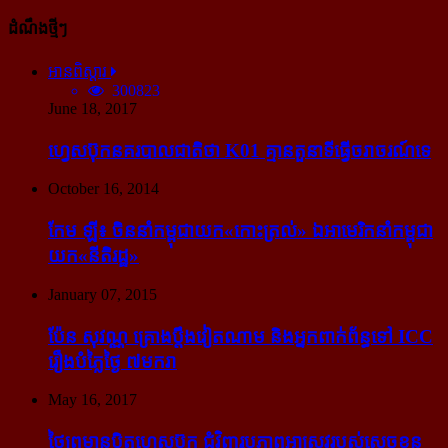
ដំណឹងថ្មីៗ
អានពិស្ដារ
300823
June 18, 2017
ហ្វេសប៊ុក​នគរបាល​ជាតិ​ថា K01 គ្មាន​តួនាទី​ធ្វើ​ចរាចរណ៍​ទេ
October 16, 2014
កែម ឡី៖ ចិន​នាំ​កម្ពុជា​យក​«កោះ​ត្រល់» ឯ​អាមេរិក​នាំ​កម្ពុជា​
យក​«នីតិរដ្ឋ»
January 07, 2015
ប៉ែន សុវណ្ណ គ្រោង​ប្តឹង​វៀតណាម និង​អ្នក​ពាក់​ព័ន្ធ​ទៅ ICC
រឿង​បំភ្លៃ​ថ្ងៃ ៧​មករា
May 16, 2017
ថៃ​ព្រមាន​បិត​ហ្វេសប៊ុក ជុំ​វិញ​រូបភាព​អាស្រូវ​របស់​ស្ដេច​ខ្លួន