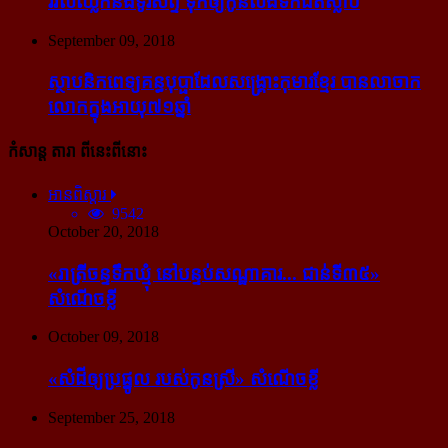
រវល់​ឈ្លក់​នឹង​ទូរស័ព្ទ ទុក​ឲ្យ​កូន​លង់​ទឹក​ជិត​ស្លាប់
September 09, 2018
ស្ថាបនិក​ពេទ្យ​គន្ធបុប្ផា​ដែល​សង្គ្រោះ​កុមារ​ខ្មែរ​ បាន​លាចាក​
លោក​ក្នុង​អាយុ​៧១ឆ្នាំ
កំសាន្ដ តារា ពីនេះពីនោះ
អានពិស្ដារ
9542
October 20, 2018
«រាត្រីចន្ទទឹកឃ្មុំ នៅបន្ទប់សណ្ឋាគារ... ជាន់ទី៣៥»
សំណើចខ្លី
October 09, 2018
«សំដី​ឲ្យ​ប្រផ្នូល របស់​កូនស្រី» សំណើចខ្លី
September 25, 2018