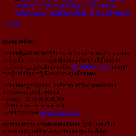
ខេមរភាសា
,
ស្រាវជ្រាវ
,
វប្បធម៌ សិល្បៈ ប្រពៃណី
,
ស្រាវជ្រាវ
អត្ថាធិប្បាយ វិភាគ
,
ប្រពៃណីទំនៀមទំលាប់
,
សម្រាំងស្រាវជ្រាវ វិភាគ
អានពិស្ដារ
ប្រិយមិត្ត ជាទីមេត្រី,
លោកអ្នកកំពុងពិគ្រោះគេហទំព័រ ARCHIVE.MONOROOM.info ដែល
ជាសំណៅឯកសារ របស់ទស្សនាវដ្ដីមនោរម្យ.អាំងហ្វូ។ ដើម្បីការផ្សាយ
ជាទៀងទាត់ សូមចូលទៅកាន់​គេហទំព័រ
MONOROOM.info
ដែលត្រូវ
បានរៀបចំដាក់ជូន ជាថ្មី និងមានសភាពប្រសើរជាងមុន។
លោកអ្នកអាចផ្ដល់ព័ត៌មាន ដែលកើតមាន នៅជុំវិញលោកអ្នក ដោយ
ទាក់ទងមកទស្សនាវដ្ដី តាមរយៈ៖
» ទូរស័ព្ទ៖ + 33 (0) 98 06 98 909
» មែល៖
contact@monoroom.info
» សារលើហ្វេសប៊ុក៖
MONOROOM.info
រក្សាភាពសម្ងាត់ជូនលោកអ្នក ជាក្រមសីលធម៌-​វិជ្ជាជីវៈ​របស់យើង។
មនោរម្យ.អាំងហ្វូ នៅទីនេះ ជិតអ្នក ដោយសារអ្នក និងដើម្បីអ្នក !