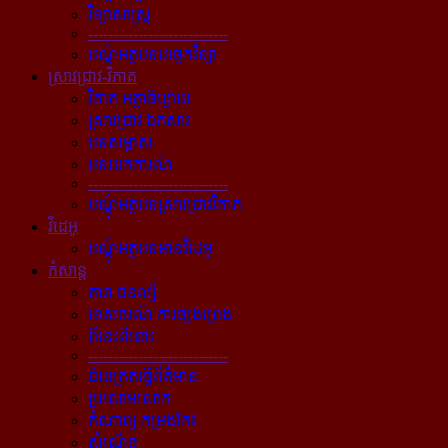
វិទ្យាសាស្ត្រ
----------------------------
បណ្ដុំអត្ថបទបច្ចេកវិទ្យា
ស្រាវជ្រាវ-វិភាគ
វិភាគ អត្ថាធិប្បាយ
ស្រាវជ្រាវ ឯកសារ
បទសម្ភាស
បទយកការណ៍
----------------------------
បណ្ដុំអត្ថបទស្រាវជ្រាវវិភាគ
វីដេអូ
បណ្ដុំអត្ថបទមានវីដេអូ
កំសាន្ដ
តារា ជនល្បី
ទេសចរណ៍ ការផ្សងព្រេង
ពីនេះពីនោះ
----------------------------
ជ័យគ្រតធ្វើព័ត៌មាន
ប្រលោមលោក
កំណាព្យ កម្រងកែវ
សំណើច