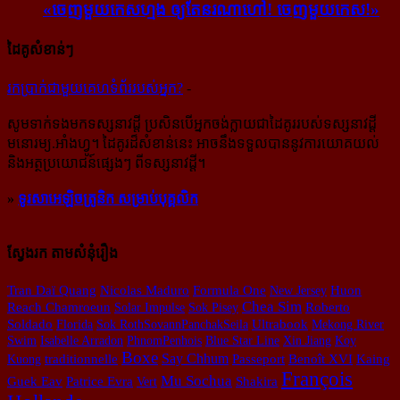
«ចេញ​មួយ​កេស​ហ្មង ឲ្យ​តែ​នរណា​ហៅ! ចេញ​មួយ​កេស!»
ដៃគូសំខាន់ៗ
រក​​ប្រាក់​​ជា​​មួយ​​គេហទំព័រ​​របស់​​អ្នក?
-
សូម​ទាក់ទង​មក​ទស្សនាវដ្ដី ប្រសិន​បើ​អ្នក​ចង់​ក្លាយ​ជា​ដៃគូរ​របស់​ទស្សនាវដ្ដី​
មនោរម្យ.អាំងហ្វូ។ ដៃ​គូរ​ដ៏​សំខាន់​នេះ អាច​នឹង​ទទួល​បាន​នូវ​ការ​យោគយល់
និង​អត្ថ​ប្រយោជន៍​ផ្សេងៗ ពីទស្សនាវដ្ដី។
»
ទូរសាអេឡិចត្រូនិក សម្រាប់បុគ្គលិក
ស្វែងរក តាមសំនុំរឿង
Tran Daï Quang
Nicolas Maduro
Formula One
New Jersey
Huon
Chea Sim
Reach Chamroeun
Solar Impulse
Sok Pisey
Roberto
Soldado
Florida
Sok RothSovannPanchakSeila
Ultrabook
Mekong River
Swim
Isabelle Arradon
PhnomPenhois
Blue Star Line
Xin Jiang
Koy
Boxe
Say Chhum
Passeport
Kuong
traditionnelle
Benoît XVI
Kaing
François
Mu Sochua
Guek Eav
Patrice Evra
Vert
Shakira