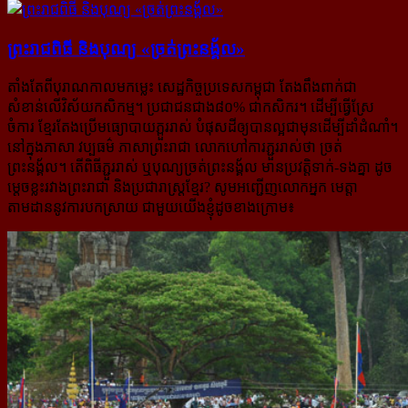
ព្រះរាជពិធី និងបុណ្យ «ច្រត់ព្រះនង្គ័ល»
តាំងតែពីបុរាណកាលមកម្លេះ សេដ្ឋកិច្ចប្រទេសកម្ពុជា តែងពឹងពាក់ជា
សំខាន់លើវិស័យកសិកម្ម។ ប្រជាជនជាង៨០% ជាកសិករ។ ដើម្បីធ្វើស្រែ
ចំការ ខ្មែរតែងប្រើមធ្យោបាយភ្ពួររាស់ បំផុសដីឲ្យបានល្អជាមុនដើម្បីដាំដំណាំ។
នៅក្នុងភាសា វប្បធម៌ ភាសាព្រះរាជា លោកហៅការភ្ជួររាស់ថា ច្រត់
ព្រះនង្គ័ល។ តើពិធីភ្ជួររាស់ ឬបុណ្យច្រត់ព្រះនង្គ័ល មានប្រវត្តិ​ទាក់-​ទងគ្នា ដូច
ម្តេចខ្លះរវាងព្រះរាជា និងប្រជារាស្ត្រខ្មែរ? សូមអញ្ជើញលោកអ្នក មេត្តា
តាមដាននូវការបកស្រាយ ជាមួយ​យើងខ្ញុំដូចខាងក្រោម៖