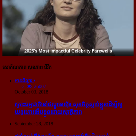
សោភ័ណភាព សុខភាព ជីវិត
អានពិស្ដារ
26007
October 03, 2018
គ្រោះធម្មជាតិនៅឥណ្ឌូនេស៊ី៖ សុខចិត្ត​ស្លាប់​ខ្លួន​ដើម្បី​ឲ្យ​
យន្ដហោះ​ងើប​ខ្លួន​ដោយ​សុវត្ថិភាព
September 28, 2018