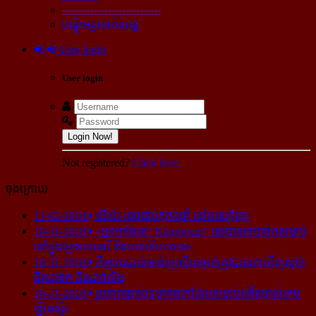
----------------------------
បណ្ដុំអត្ថបទកំសាន្ដ
User login
User login
Login Now!
Not registered?
Click here.
ចុងក្រោយ
11-02-2018
ណីម៉ា អាច​ជាប់​គុក​៦ឆ្នាំ នៅ​អេស្ប៉ាញ!
10-31-2018
«អ្នក​កាសែត "Khashoggi" ត្រូវ​បាន​ច្របាច់ក​សម្លាប់​
នៅ​ក្នុង​ស្ថាន​ភារធារី និង​កាត់​បំបែក​សព»
10-31-2018
កីឡាករ​បាល់ទាត់​ប្រេស៊ីល​ម្នាក់​ត្រូវ​បាន​រក​ឃើញ​ស្លាប់​
ជិត​ដាច់ក និង​ដាច់​លិង្គ
10-31-2018
រូបភាព​ធ្លាក់​ឧទ្ធម្ភាគចក្រ​ដែល​សម្លាប់​អតីត​ម្ចាស់​ក្រុម​
ឡីឆេស្ទ័រ