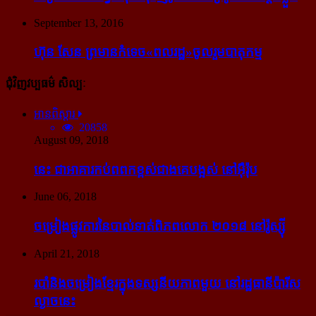
September 13, 2016
ហ៊ុន សែន ព្រមាន​កំទេច​«ពលរដ្ឋ»​ចូលរួម​បាតុកម្ម
ជុំវិញវប្បធម៌ សិល្បៈ
អានពិស្ដារ
20858
August 09, 2018
នេះ ជា​អាគារ​កប់​ពពក​ខ្ពស់​ជាង​គេ​បង្អស់ នៅ​អ៊ឺរ៉ុប
June 06, 2018
ចម្រៀង​ផ្លូវការ​នៃ​បាល់ទាត់​ពិភពលោក ២០១៨ នៅ​រ៉ូស្ស៊ី
April 21, 2018
របាំ​និង​ចម្រៀង​ខ្មែរ​ក្នុង​ទស្សនីយភាព​មួយ នៅ​រដ្ឋធានី​ប៉ារីស​
ល្ងាច​នេះ