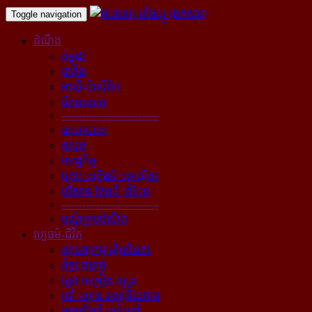
Toggle navigation
ដំណឹង
កម្ពុជា
បារាំង
អាស៊ី-ប៉ាស៊ីភិក
ពិភពលោក
----------------------------
នយោបាយ
សង្គម
សេដ្ឋកិច្ច
គ្រោះ យុត្តិធម៌ បទល្មើស
បរិស្ថាន ផែនដី ព្រំដែន
----------------------------
បណ្ដុំគ្រប់ដំណឹង
វប្បធម៌-ជីវិត
ស្ថាបត្យកម្ម រៀបចំនគរ
គំនូរ ចម្លាក់
ភ្លេង ចម្រៀង ស្មូត្រ
របាំ ល្ខោន ទស្សនីយភាព
អក្សសិល្ប៍ សៀវភៅ