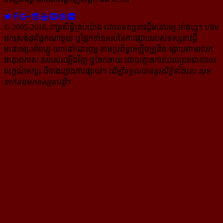
© 2005-2018, រក្សាសិទ្ធិគ្រប់យ៉ាង ដោយទស្សនាវដ្ដី​មនោរម្យ.អាំងហ្វូ។ ហាម​
ដក​ស្រង់​នូវ​ផ្នែក​ណា​មួយ​ ឬ​ផ្នែក​ទាំង​អស់​នៃ​ការ​ផ្សាយ​របស់​ទស្សនាវដ្ដី​​
មនោរម្យ.អាំងហ្វូ យក​ទៅ​​បោះពុម្ព តាម​ប្រព័ន្ធ​អេឡិច​ត្រូនិច ផ្សាយ​តាម​រលក​
ធាតុអាកាស សរសេរ​ឡើង​វិញ ឬ​ចែក​ចាយ​ ដោយ​គ្មាន​ការ​យល់ព្រមជា​លាយ​
លក្ខណ៍​អក្សរ​ ពី​ចាងហ្វាង​ការ​ផ្សាយ​។
ដើម្បី​ទទួល​បាននូវសិទ្ធិ​ទាំងនេះ សូម​
ទាក់​ទង​មក​ទស្សនាវដ្ដី
។