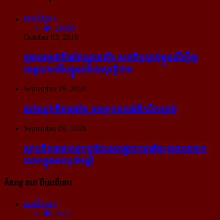
អានពិស្ដារ
26008
October 03, 2018
គ្រោះធម្មជាតិនៅឥណ្ឌូនេស៊ី៖ សុខចិត្ត​ស្លាប់​ខ្លួន​ដើម្បី​ឲ្យ​
យន្ដហោះ​ងើប​ខ្លួន​ដោយ​សុវត្ថិភាព
September 28, 2018
រវល់​ឈ្លក់​នឹង​ទូរស័ព្ទ ទុក​ឲ្យ​កូន​លង់​ទឹក​ជិត​ស្លាប់
September 09, 2018
ស្ថាបនិក​ពេទ្យ​គន្ធបុប្ផា​ដែល​សង្គ្រោះ​កុមារ​ខ្មែរ​ បាន​លាចាក​
លោក​ក្នុង​អាយុ​៧១ឆ្នាំ
កំសាន្ដ តារា ពីនេះពីនោះ
អានពិស្ដារ
9542