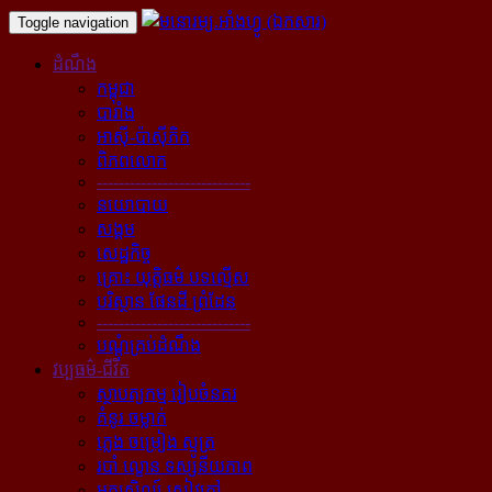
Toggle navigation
ដំណឹង
កម្ពុជា
បារាំង
អាស៊ី-ប៉ាស៊ីភិក
ពិភពលោក
----------------------------
នយោបាយ
សង្គម
សេដ្ឋកិច្ច
គ្រោះ យុត្តិធម៌ បទល្មើស
បរិស្ថាន ផែនដី ព្រំដែន
----------------------------
បណ្ដុំគ្រប់ដំណឹង
វប្បធម៌-ជីវិត
ស្ថាបត្យកម្ម រៀបចំនគរ
គំនូរ ចម្លាក់
ភ្លេង ចម្រៀង ស្មូត្រ
របាំ ល្ខោន ទស្សនីយភាព
អក្សសិល្ប៍ សៀវភៅ