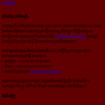
អានពិស្ដារ
ប្រិយមិត្ត ជាទីមេត្រី,
លោកអ្នកកំពុងពិគ្រោះគេហទំព័រ ARCHIVE.MONOROOM.info ដែល
ជាសំណៅឯកសារ របស់ទស្សនាវដ្ដីមនោរម្យ.អាំងហ្វូ។ ដើម្បីការផ្សាយ
ជាទៀងទាត់ សូមចូលទៅកាន់​គេហទំព័រ
MONOROOM.info
ដែលត្រូវ
បានរៀបចំដាក់ជូន ជាថ្មី និងមានសភាពប្រសើរជាងមុន។
លោកអ្នកអាចផ្ដល់ព័ត៌មាន ដែលកើតមាន នៅជុំវិញលោកអ្នក ដោយ
ទាក់ទងមកទស្សនាវដ្ដី តាមរយៈ៖
» ទូរស័ព្ទ៖ + 33 (0) 98 06 98 909
» មែល៖
contact@monoroom.info
» សារលើហ្វេសប៊ុក៖
MONOROOM.info
រក្សាភាពសម្ងាត់ជូនលោកអ្នក ជាក្រមសីលធម៌-​វិជ្ជាជីវៈ​របស់យើង។
មនោរម្យ.អាំងហ្វូ នៅទីនេះ ជិតអ្នក ដោយសារអ្នក និងដើម្បីអ្នក !
ដំណឹងថ្មីៗ