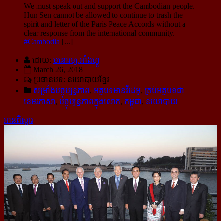
We must speak out and support the Cambodian people.
Hun Sen cannot be allowed to continue to trash the
spirit and letter of the Paris Peace Accords without a
clear response from the international community.
#Cambodia
[...]
ដោយ:
មនោរម្យ.អាំងហ្វូ
March 26, 2018
ប្រធានបទ: នយោបាយខ្មែរ
សម្រាំងបច្ចុប្បន្នភាព
,
អត្ថបទមានវីដេអូ
,
គ្រប់អត្ថបទជា
ខេមរភាសា
,
បច្ចុប្បន្នភាពក្នុងលោក
,
កម្ពុជា
,
នយោបាយ
អានពិស្ដារ