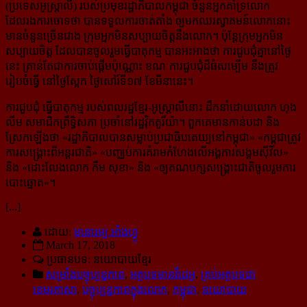
(ប្រទេសអូស្ត្រាលី) របស់ប្រមុខរដ្ឋាភិបាលកម្ពុជា ចំនួនអ្នកគាំទ្រលោក
ដែលរងការចោទថា បានទទួលការចាត់តាំង ឲ្យមកឈរស្វាគមន៍លោកនោះ
មានចំនួនច្រើនជាង ក្រុមអ្នកមិនសប្បាយចិត្តនឹងលោក។ ប៉ុន្តែក្រុមអ្នកមិន
សប្បាយចិត្ត ដែលបានចូលរួមធ្វើបាតុកម្ម បានអះអាងថា ការជួបជុំគ្នានៅថ្ងៃ
នេះ គ្រាន់តែជាការចាប់ផ្ដើមប៉ុណ្ណោះ ខណៈការជួបជុំដ៏ធំសម្បើម នឹងត្រូវ
រៀបចំធ្វើ នៅថ្ងៃស្អែក ថ្ងៃសៅរ៍ទី១៧ ខែមីនានេះ។
ការជួបជុំ ធ្វើបាតុកម្ម របស់ពលរដ្ឋខ្មែរ-អូស្ត្រាលីនោះ ដឹកនាំដោយលោក ហុង
លីម សមាជិកព្រឹទ្ធិសភា ប្រចាំនៅរដ្ឋវ៉ិកតូរីយ៉ា។ ពួកគេមានកាន់បដា និង
ស្រែកឡើងថា «រដ្ឋាភិបាលបានសម្លាប់ប្រជាធិបតេយ្យនៅកម្ពុជា» «កម្ពុជាត្រូវ
ការសង្គ្រោះពីអន្ដរជាតិ» «បញ្ឈប់ការគំរាមកំហែងលើ​អង្គការសង្គមស៊ីវិល»
និង «ដោះលែងលោក កឹម សុខា» និង «ឲ្យគណបក្សសង្គ្រោះជាតិចូលរួមការ
បោះឆ្នោត»។
[...]
ដោយ:
មនោរម្យ.អាំងហ្វូ
March 17, 2018
ប្រធានបទ: នយោបាយខ្មែរ
សម្រាំងបច្ចុប្បន្នភាព
,
អត្ថបទមានវីដេអូ
,
គ្រប់អត្ថបទជា
ខេមរភាសា
,
បច្ចុប្បន្នភាពក្នុងលោក
,
កម្ពុជា
,
នយោបាយ