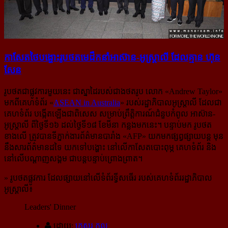
កាសែត​ថៃ​បង្ហោះ​រូប​ថត​មេដឹកនាំ​អាស៊ាន-​អូស្ត្រាលី ដែល​គ្មាន ហ៊ុន
សែន
រូបថតជាផ្លូវការមួយនេះ ជាស្នាដៃរបស់ជាងថតរូប លោក «Andrew Taylor»
មកពីគេហទំព័រ «
ASEAN in Australia
» របស់រដ្ឋាភិបាលអូស្ត្រាលី ដែលជា
គេហទំព័រ ​បង្កើតឡើង​ជាពិសេស សម្រាប់​ព្រឹត្តិការណ៍​ជំនួបកំពូល អាស៊ាន-
អូស្ត្រាលី ពីថ្ងៃទី១៦ ដល់ថ្ងៃទី១៨ ខែមីនា កន្លងមកនេះ។ បន្ទាប់មក រូបថត
ខាងលើ ត្រូវបានទីភ្នាក់ងារព័ត៌មានបារាំង «AFP» យកមកផ្សព្វផ្សាយបន្ត មុន
នឹងសារព័ត៌មានដទៃ យកទៅបង្ហោះ នៅលើកាសែតបោះពុម្ភ គេហទំព័រ និង
នៅលើបណ្ដាញសង្គម ជាបន្តបន្ទាប់ព្រោងព្រាត។
» រូបថតផ្លូវការ ដែលផ្សាយនៅលើទំព័រទ្វីសធើរ របស់គេហទំព័ររដ្ឋាភិបាល​
អូស្ត្រាលី៖
Leaders' Dinner
ដោយ:
កេសរ កូល