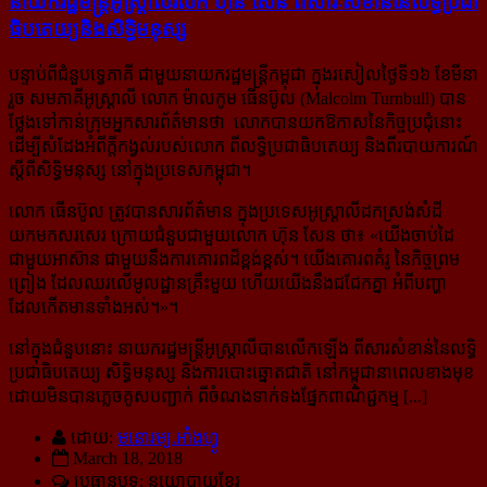
នាយក​រដ្ឋមន្ត្រី​អូស្ត្រាលី​រំលឹក ហ៊ុន សែន ពី​សារៈសំខាន់​នៃ​លទ្ធិ​ប្រជា
ធិបតេយ្យ​និង​សិទ្ធិ​មនុស្ស
បន្ទាប់ពីជំនួបទ្វេភាគី ជាមួយនាយករដ្ឋមន្ត្រីកម្ពុជា ក្នុងរសៀល​ថ្ងៃទី១៦ ខែមីនា
រួច សមភាគីអូស្ត្រាលី លោក ម៉ាលកូម ធើនប៊ូល (Malcolm Turnbull) បាន
ថ្លែងទៅកាន់ក្រុមអ្នកសារព័ត៌មានថា លោកបានយកឱកាសនៃកិច្ចប្រជុំនោះ
ដើម្បីសំដែងអំពីក្ដីកង្វល់របស់លោក ពីលទ្ធិប្រជាធិបតេយ្យ និងពីរបាយការណ៍
ស្ដីពីសិទ្ធិមនុស្ស នៅក្នុងប្រទេសកម្ពុជា។
លោក ធើនប៊ូល ត្រូវបានសារព័ត៌មាន ក្នុងប្រទេសអូស្ត្រាលីដកស្រង់សំដី
យកមកសរសេរ ក្រោយជំនួបជាមួយលោក ហ៊ុន សែន ថា៖ «
យើងចាប់ដៃ
ជាមួយអាស៊ាន ជាមួយនឹងការគោរពដ៏ខ្ពង់ខ្ពស់។ យើងគោរពគំរូ នៃកិច្ចព្រម
ព្រៀង ដែលឈរលើមូលដ្ឋានគ្រឹះមួយ ហើយយើងនឹងជជែកគ្នា អំពីបញ្ហា
ដែលកើតមានទាំងអស់។
»។
នៅក្នុងជំនួបនោះ នាយករដ្ឋមន្ត្រីអូស្ត្រាលីបានលើកឡើង ពីសារសំខាន់នៃលទ្ធិ
ប្រជាធិបតេយ្យ សិទ្ធិមនុស្ស និងការបោះឆ្នោតជាតិ នៅកម្ពុជានាពេលខាងមុខ
ដោយមិនបានភ្លេចគូសបញ្ជាក់ ពីចំណងទាក់ទងផ្នែកពាណិជ្ជកម្ម [...]
ដោយ:
មនោរម្យ.អាំងហ្វូ
March 18, 2018
ប្រធានបទ: នយោបាយខ្មែរ