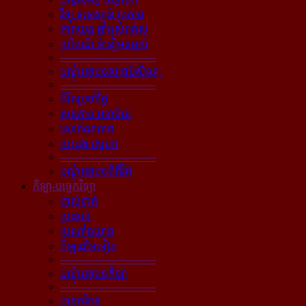
វិទ្យុ ទូរទស្សន៍ រូបភាព
ភាពយន្ដ ផ្ទាំងសំពត់ស
ប្រពៃណី ទំនៀមទម្លាប់
----------------------------
បណ្ដុំអត្ថបទវប្បធម៌សិល្បៈ
----------------------------
ជីវិតប្រចាំថ្ងៃ
សុខភាព អនាម័យ
សោភ័ណភាព
បេះដូង ស្នេហា
----------------------------
បណ្ដុំអត្ថបទពីជីវិត
កីឡា-បច្ចេកវិទ្យា
បាល់ទាត់
ប្រដាល់
ប្រណាំងយាន
កីឡាដទៃទៀត
----------------------------
បណ្ដុំអត្ថបទកីឡា
----------------------------
បច្ចេកវិទ្យា