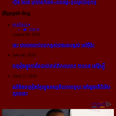
ហ៊ុន សែន ព្រមាន​កំទេច​«ពលរដ្ឋ»​ចូលរួម​បាតុកម្ម
ជុំវិញវប្បធម៌ សិល្បៈ
អានពិស្ដារ
20858
August 09, 2018
នេះ ជា​អាគារ​កប់​ពពក​ខ្ពស់​ជាង​គេ​បង្អស់ នៅ​អ៊ឺរ៉ុប
June 06, 2018
ចម្រៀង​ផ្លូវការ​នៃ​បាល់ទាត់​ពិភពលោក ២០១៨ នៅ​រ៉ូស្ស៊ី
April 21, 2018
របាំ​និង​ចម្រៀង​ខ្មែរ​ក្នុង​ទស្សនីយភាព​មួយ នៅ​រដ្ឋធានី​ប៉ារីស​
ល្ងាច​នេះ