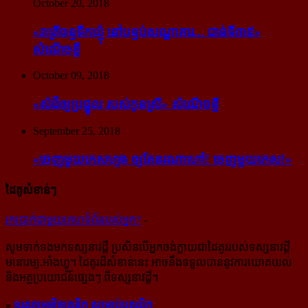
October 20, 2018
«រាត្រីចន្ទទឹកឃ្មុំ នៅបន្ទប់សណ្ឋាគារ... ជាន់ទី៣៥»
សំណើចខ្លី
October 09, 2018
«សំដី​ឲ្យ​ប្រផ្នូល របស់​កូនស្រី» សំណើចខ្លី
September 25, 2018
«ចេញ​មួយ​កេស​ហ្មង ឲ្យ​តែ​នរណា​ហៅ! ចេញ​មួយ​កេស!»
ដៃគូសំខាន់ៗ
រក​​ប្រាក់​​ជា​​មួយ​​គេហទំព័រ​​របស់​​អ្នក?
-
សូម​ទាក់ទង​មក​ទស្សនាវដ្ដី ប្រសិន​បើ​អ្នក​ចង់​ក្លាយ​ជា​ដៃគូរ​របស់​ទស្សនាវដ្ដី​
មនោរម្យ.អាំងហ្វូ។ ដៃ​គូរ​ដ៏​សំខាន់​នេះ អាច​នឹង​ទទួល​បាន​នូវ​ការ​យោគយល់
និង​អត្ថ​ប្រយោជន៍​ផ្សេងៗ ពីទស្សនាវដ្ដី។
»
ទូរសាអេឡិចត្រូនិក សម្រាប់បុគ្គលិក