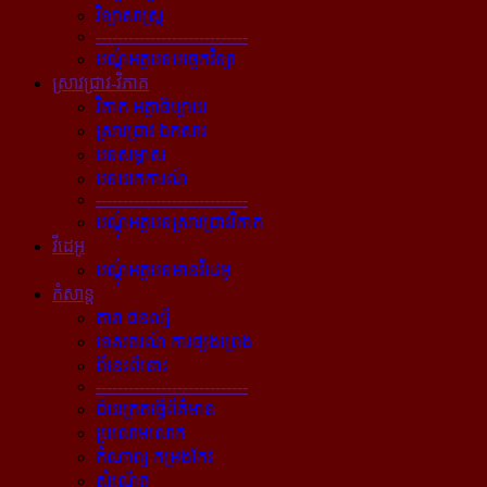
វិទ្យាសាស្ត្រ
----------------------------
បណ្ដុំអត្ថបទបច្ចេកវិទ្យា
ស្រាវជ្រាវ-វិភាគ
វិភាគ អត្ថាធិប្បាយ
ស្រាវជ្រាវ ឯកសារ
បទសម្ភាស
បទយកការណ៍
----------------------------
បណ្ដុំអត្ថបទស្រាវជ្រាវវិភាគ
វីដេអូ
បណ្ដុំអត្ថបទមានវីដេអូ
កំសាន្ដ
តារា ជនល្បី
ទេសចរណ៍ ការផ្សងព្រេង
ពីនេះពីនោះ
----------------------------
ជ័យគ្រតធ្វើព័ត៌មាន
ប្រលោមលោក
កំណាព្យ កម្រងកែវ
សំណើច