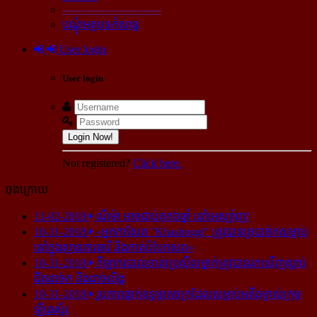
----------------------------
បណ្ដុំអត្ថបទកំសាន្ដ
User login
User login
Login Now!
Not registered?
Click here.
ចុងក្រោយ
11-02-2018
ណីម៉ា អាច​ជាប់​គុក​៦ឆ្នាំ នៅ​អេស្ប៉ាញ!
10-31-2018
«អ្នក​កាសែត "Khashoggi" ត្រូវ​បាន​ច្របាច់ក​សម្លាប់​
នៅ​ក្នុង​ស្ថាន​ភារធារី និង​កាត់​បំបែក​សព»
10-31-2018
កីឡាករ​បាល់ទាត់​ប្រេស៊ីល​ម្នាក់​ត្រូវ​បាន​រក​ឃើញ​ស្លាប់​
ជិត​ដាច់ក និង​ដាច់​លិង្គ
10-31-2018
រូបភាព​ធ្លាក់​ឧទ្ធម្ភាគចក្រ​ដែល​សម្លាប់​អតីត​ម្ចាស់​ក្រុម​
ឡីឆេស្ទ័រ