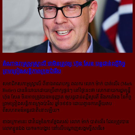
តំណាងរាស្ត្រ​អូស្ត្រាលី ថា​មិន​ត្រូវ​ឲ្យ ហ៊ុន សែន បន្តជាន់ឈ្លី​កិច្ច​
ព្រមព្រៀង​សន្តិភាព​ក្រុង​ប៉ារីស
សមាជិកសភា​អូស្ត្រាលី ពី​ខាង​គណបក្ស ពលករ លោក ម៉ាក់ បាត់លើរ (Mark
Butler) បាននិយាយ​ដោយ​ប្រើពាក្យធ្ងន់ៗ នៅថ្ងៃនេះថា លោកនាយករដ្ឋមន្ត្រី
ហ៊ុន សែន មិនអាច​ត្រូវបានអនុញ្ញាត ឲ្យបន្តជាន់ឈ្លីស្មារតី និងការចែង នៃកិច្ច
ព្រមព្រៀងសន្តិភាពក្រុងប៉ារីស ឆ្នាំ១៩៩១ ដោយគ្មានការឆ្លើយតប
ពីសហគមន៍អន្តរជាតិនោះឡើយ។
ខាងក្រោមនេះ ជាវីដេអូនៃការថ្លែងរបស់ លោក ម៉ាក់ បាត់លើរ ដែលត្រូវបាន
លោកខ្លួនឯង យកមកបង្ហោះ នៅលើបណ្ដាញសង្គមទ្វីសធើរ៖