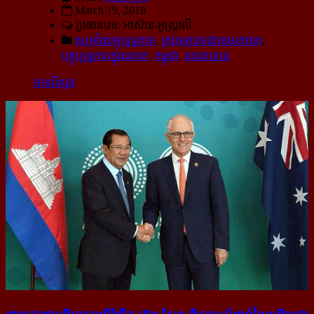
March 19, 2018
ប្រធានបទ: អាស៊ាន-​អូស្ត្រាលី
សម្រាំងបច្ចុប្បន្នភាព
,
គ្រប់អត្ថបទជាខេមរភាសា
,
បច្ចុប្បន្នភាពក្នុងលោក
,
កម្ពុជា
,
នយោបាយ
អានពិស្ដារ