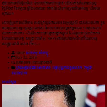
ផ្សាយ​កាលពីម្សិលម៉ិញ បានហៅការបោះឆ្នោត ជ្រើសតាំងតំណាងរាស្ត្រ
ថ្ងៃទី២៩ ខែកក្កដា ឆ្នាំ២០១៨នេះ ថាជាដំណើរការប្រជាធិបតេយ្យ ដើរថយ
ក្រោយ។
សេចក្ដីប្រកាសព័ត៌មាន របស់ក្រសួងការបរទេសអូស្ត្រាលី បានសរសេរថា ខ្លួន
មានព្រួយបារម្ភ«ធ្ងន់ធ្ងរ»ណាស់ ចំពោះការបោះឆ្នោតមួយនេះ។ អត្ថបទនោះ
បានសរសេរថា៖ «
ដំណើរការបោះឆ្នោតឆ្នោតមួយ ដែលរួមបញ្ចូលទាំងការ
រំលាយគណបក្ស សង្គ្រោះជាតិ (CNRP) ការឃុំឃាំងមេដឹកនាំគណបក្ស
សង្គ្រោះជាតិ លោក កឹម [...]
ដោយ:
មនោរម្យ.អាំងហ្វូ
July 31, 2018
ប្រធានបទ: បោះឆ្នោត​ជាតិ
គ្រប់អត្ថបទជាខេមរភាសា
,
បច្ចុប្បន្នភាពក្នុងលោក
,
កម្ពុជា
,
នយោបាយ
អានពិស្ដារ