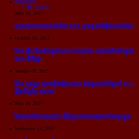
អានពិស្ដារ
300865
June 18, 2017
ហ្វេសប៊ុក​នគរបាល​ជាតិ​ថា K01 គ្មាន​តួនាទី​ធ្វើ​ចរាចរណ៍​ទេ
October 16, 2014
កែម ឡី៖ ចិន​នាំ​កម្ពុជា​យក​«កោះ​ត្រល់» ឯ​អាមេរិក​នាំ​កម្ពុជា​
យក​«នីតិរដ្ឋ»
January 07, 2015
ប៉ែន សុវណ្ណ គ្រោង​ប្តឹង​វៀតណាម និង​អ្នក​ពាក់​ព័ន្ធ​ទៅ ICC
រឿង​បំភ្លៃ​ថ្ងៃ ៧​មករា
May 16, 2017
ថៃ​ព្រមាន​បិត​ហ្វេសប៊ុក ជុំ​វិញ​រូបភាព​អាស្រូវ​របស់​ស្ដេច​ខ្លួន
September 13, 2016