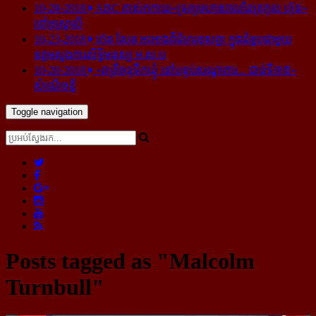
10-28-2018
ABC គាស់​កកាយ​«ទ្រព្យមហាសាល​នៃ​ត្រកូល ហ៊ុន»​
នៅ​អូស្ត្រាលី
10-23-2018
ហ៊ុន សែន អះអាង​ពី​ជំហរ​ខុស​គ្នា ក្នុង​ជំនួប​ជាមួយ​
ឧត្តម​ស្នងការ​សិទ្ធិ​មនុស្ស អ.ស.ប
10-20-2018
«រាត្រីចន្ទទឹកឃ្មុំ នៅបន្ទប់សណ្ឋាគារ... ជាន់ទី៣៥»
សំណើចខ្លី
Toggle navigation
Posts tagged as "Malcolm
Turnbull"