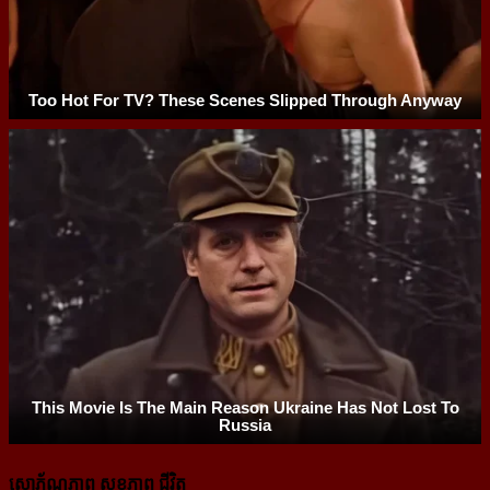
សោភ័ណភាព សុខភាព ជីវិត