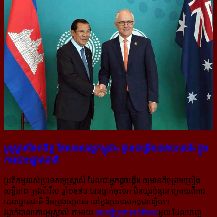
អូស្ត្រាលី​ខកចិត្ត ដែល​ពលរដ្ឋ​កម្ពុជា​«គ្មាន​ជម្រើស​ដោយ​សេរី»​ក្នុង​
ការ​បោះឆ្នោត​ជាតិ
ប្រតិកម្មរបស់ប្រទេសអូស្ត្រាលី ដែលជាអ្នកផ្ដួចផ្ដើម ឲ្យមានកិច្ចព្រមព្រៀង
សន្តិភាព ក្រុងប៉ារីស ឆ្នាំ១៩៩១ បានធ្លាក់ចុះមក មិនយូរប៉ុន្មាន ក្រោយពីការ
បោះឆ្នោតជាតិ ដ៏ចម្រូងចម្រាស នៅក្នុងប្រទេសកម្ពុជាឡើយ។
រដ្ឋាភិបាលកោះអូស្ត្រាលី តាមរយៈ​
សេចក្ដី​ប្រកាស​ព័ត៌មាន
​មួយ ដែលចេញ