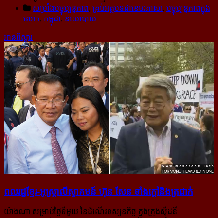
សម្រាំងបច្ចុប្បន្នភាព
,
គ្រប់អត្ថបទជាខេមរភាសា
,
បច្ចុប្បន្នភាពក្នុង
លោក
,
កម្ពុជា
,
នយោបាយ
អានពិស្ដារ
ពលរដ្ឋ​ខ្មែរ-​អូស្ត្រាលី​ស្វាគមន៍ ហ៊ុន សែន ទាំង​ក្ដៅ​និង​ត្រជាក់
យ៉ាងណា សម្រាប់ថ្ងៃទីមួយ នៃដំណើរទស្សនកិច្ច ក្នុងក្រុងស៊ីដនី