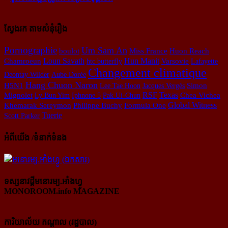
ស្វែងរក តាមសំនុំរឿង
Pornographie
Um Sam An
boulot
Miss France
Huon Reach
Loun Savath
Hun Manit
Chamroeun
htc butterfly
Varsovie
Lafayette
Changement climatique
Deontay Wilder
Aube Dorée
Hang Chuon Naron
H5N1
Lee Tae Hoon
Jacques Vergès
Simon
RSF
Texas
Chea Vichea
Mignolet
Ly Bun Yim
Iphnone 5
Pak Ui-Chun
Global Witness
Khemarak Sereymon
Philippe Buchy
Formula One
Tuerie
Scott Parker
អំពីយើង /ទំនាក់ទំនង
ទស្សនាវដ្ដីមនោរម្យ.អាំងហ្វូ
MONOROOM.info MAGAZINE
ការិយាល័យ កណ្ដាល (រដ្ឋបាល)