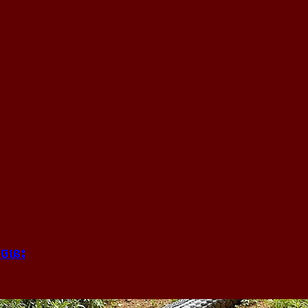
ងាច​នេះ