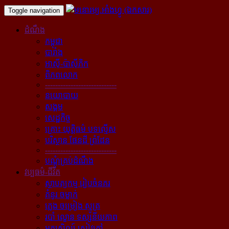
Toggle navigation
ដំណឹង
កម្ពុជា
បារាំង
អាស៊ី-ប៉ាស៊ីភិក
ពិភពលោក
----------------------------
នយោបាយ
សង្គម
សេដ្ឋកិច្ច
គ្រោះ យុត្តិធម៌ បទល្មើស
បរិស្ថាន ផែនដី ព្រំដែន
----------------------------
បណ្ដុំគ្រប់ដំណឹង
វប្បធម៌-ជីវិត
ស្ថាបត្យកម្ម រៀបចំនគរ
គំនូរ ចម្លាក់
ភ្លេង ចម្រៀង ស្មូត្រ
របាំ ល្ខោន ទស្សនីយភាព
អក្សសិល្ប៍ សៀវភៅ