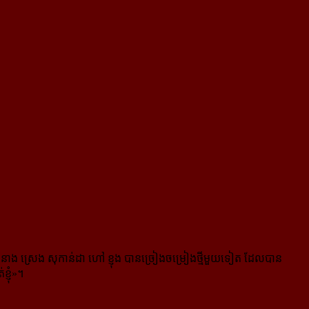
នកនាង ស្រេង សុកាន់ដា ហៅ ខ្ញុង បានច្រៀង​ចម្រៀង​ថ្មី​មួយ​ទៀត ដែលបាន
្ញុំ»។