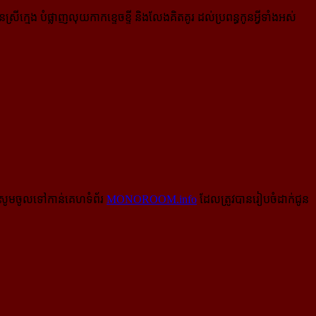
ីក្មេង បំផ្លាញលុយកាកខ្ទេចខ្ទី និងលែងគិតគូរ ដល់​ប្រពន្ធកូនអ្វីទាំងអស់
សូមចូលទៅកាន់​គេហទំព័រ
MONOROOM.info
ដែលត្រូវបានរៀបចំដាក់ជូន