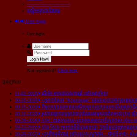
----------------------------
បណ្ដុំអត្ថបទកំសាន្ដ
User login
User login
Login Now!
Not registered?
Click here.
ចុងក្រោយ
11-02-2018
ណីម៉ា អាច​ជាប់​គុក​៦ឆ្នាំ នៅ​អេស្ប៉ាញ!
10-31-2018
«អ្នក​កាសែត "Khashoggi" ត្រូវ​បាន​ច្របាច់ក​សម្លាប់​នៅ​
10-31-2018
កីឡាករ​បាល់ទាត់​ប្រេស៊ីល​ម្នាក់​ត្រូវ​បាន​រក​ឃើញ​ស្លាប់​ជិ
10-31-2018
រូបភាព​ធ្លាក់​ឧទ្ធម្ភាគចក្រ​ដែល​សម្លាប់​អតីត​ម្ចាស់​ក្រុម​ ឡី
10-28-2018
ABC គាស់​កកាយ​«ទ្រព្យមហាសាល​នៃ​ត្រកូល ហ៊ុន»​នៅ​អ
10-23-2018
ហ៊ុន សែន អះអាង​ពី​ជំហរ​ខុស​គ្នា ក្នុង​ជំនួប​ជាមួយ​ឧត្តម
10-20-2018
«រាត្រីចន្ទទឹកឃ្មុំ នៅបន្ទប់សណ្ឋាគារ... ជាន់ទី៣៥» សំ