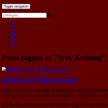
Toggle navigation
Posts tagged as "Srey Knhong"
ផ្អើល​នឹង​នាង ខ្ញុុង ថា​«ប្តី​ខ្ញុំ​ចាស់​តែ​លួច​ក្បត់​ខ្ញុំ»
បន្ទាប់ពីបានទទួលបាន នូវការគាំទ្រ ពីទស្សនិជន ជាមួយនឹងបទចម្រៀង រាំវង់សា
ទាក់ទាញ ការគាំទ្រយ៉ាងច្រើន ពីសំណាក់ទស្សនិកជន។ ចម្រៀងថ្មីនេះ មានលក
ប្រិយមិត្ត និងទស្សនិជនយ៉ាងច្រើន បានសរសើរថា ចម្រៀងនេះពិរោះ ហើយមានន័យ