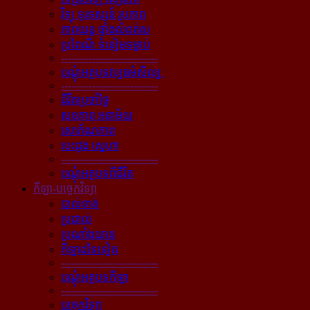
វិទ្យុ ទូរទស្សន៍ រូបភាព
ភាពយន្ដ ផ្ទាំងសំពត់ស
ប្រពៃណី ទំនៀមទម្លាប់
----------------------------
បណ្ដុំអត្ថបទវប្បធម៌សិល្បៈ
----------------------------
ជីវិតប្រចាំថ្ងៃ
សុខភាព អនាម័យ
សោភ័ណភាព
បេះដូង ស្នេហា
----------------------------
បណ្ដុំអត្ថបទពីជីវិត
កីឡា-បច្ចេកវិទ្យា
បាល់ទាត់
ប្រដាល់
ប្រណាំងយាន
កីឡាដទៃទៀត
----------------------------
បណ្ដុំអត្ថបទកីឡា
----------------------------
បច្ចេកវិទ្យា