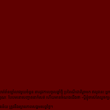
រ៉ាវ៉ានឡាំលាវមួយចំនួន នា​រដូវកាលចូលឆ្នាំថ្មី ប្រពៃណីជាតិរួចមក ឥលូវនេះ អ្
្ខណៈ បែប​មនោសញ្ចាតនាកំសត់ ហើយមានចំណងជើងថា «ប្តីខ្ញុំចាស់តែលួចក្បត់ខ
 ត្រូវនឹងស្ថានភាព​សង្គម​សព្វថ្ងៃ។