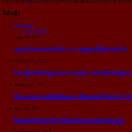
រក្សាភាពសម្ងាត់ជូនលោកអ្នក ជាក្រមសីលធម៌-​វិជ្ជាជីវៈ​របស់យើង។ មនោរម្យ.អាំ
ដំណឹងថ្មីៗ
អានពិស្ដារ
300967
June 18, 2017
ហ្វេសប៊ុក​នគរបាល​ជាតិ​ថា K01 គ្មាន​តួនាទី​ធ្វើ​ចរាចរណ៍​ទេ
October 16, 2014
កែម ឡី៖ ចិន​នាំ​កម្ពុជា​យក​«កោះ​ត្រល់» ឯ​អាមេរិក​នាំ​កម្ពុជា​យ
January 07, 2015
ប៉ែន សុវណ្ណ គ្រោង​ប្តឹង​វៀតណាម និង​អ្នក​ពាក់​ព័ន្ធ​ទៅ ICC រឿង
May 16, 2017
ថៃ​ព្រមាន​បិត​ហ្វេសប៊ុក ជុំ​វិញ​រូបភាព​អាស្រូវ​របស់​ស្ដេច​ខ្លួន
September 13, 2016