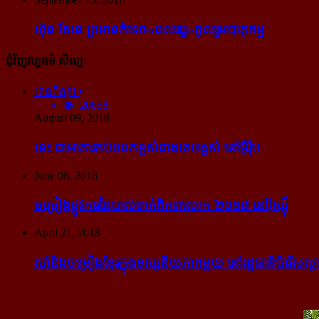
ហ៊ុន សែន ព្រមាន​កំទេច​«ពលរដ្ឋ»​ចូលរួម​បាតុកម្ម
ជុំវិញវប្បធម៌ សិល្បៈ
អានពិស្ដារ
20858
August 09, 2018
នេះ ជា​អាគារ​កប់​ពពក​ខ្ពស់​ជាង​គេ​បង្អស់ នៅ​អ៊ឺរ៉ុប
June 06, 2018
ចម្រៀង​ផ្លូវការ​នៃ​បាល់ទាត់​ពិភពលោក ២០១៨ នៅ​រ៉ូស្ស៊ី
April 21, 2018
របាំ​និង​ចម្រៀង​ខ្មែរ​ក្នុង​ទស្សនីយភាព​មួយ នៅ​រដ្ឋធានី​ប៉ារីស​ល្