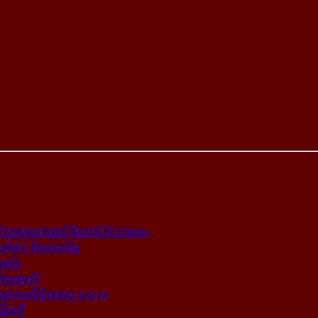
ក្នុង​ស្ថាន​ភារធារី និង​កាត់​បំបែក​សព»
ត​ដាច់ក និង​ដាច់​លិង្គ
ឆេស្ទ័រ
ូស្ត្រាលី
​ស្នងការ​សិទ្ធិ​មនុស្ស អ.ស.ប
ណើចខ្លី