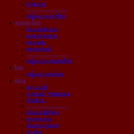
វិទ្យាសាស្ត្រ
----------------------------
បណ្ដុំអត្ថបទបច្ចេកវិទ្យា
ស្រាវជ្រាវ-វិភាគ
វិភាគ អត្ថាធិប្បាយ
ស្រាវជ្រាវ ឯកសារ
បទសម្ភាស
បទយកការណ៍
----------------------------
បណ្ដុំអត្ថបទស្រាវជ្រាវវិភាគ
វីដេអូ
បណ្ដុំអត្ថបទមានវីដេអូ
កំសាន្ដ
តារា ជនល្បី
ទេសចរណ៍ ការផ្សងព្រេង
ពីនេះពីនោះ
----------------------------
ជ័យគ្រតធ្វើព័ត៌មាន
ប្រលោមលោក
កំណាព្យ កម្រងកែវ
សំណើច