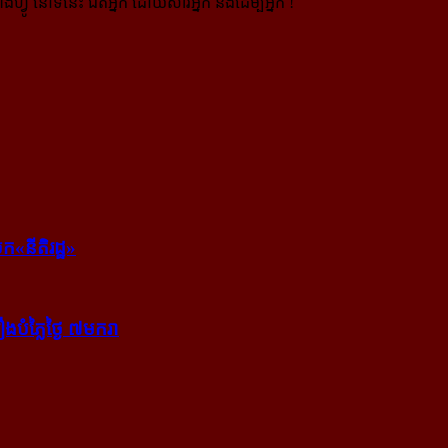
ងហ្វូ នៅទីនេះ ជិតអ្នក ដោយសារអ្នក និងដើម្បីអ្នក !
ក​«នីតិរដ្ឋ»
​បំភ្លៃ​ថ្ងៃ ៧​មករា