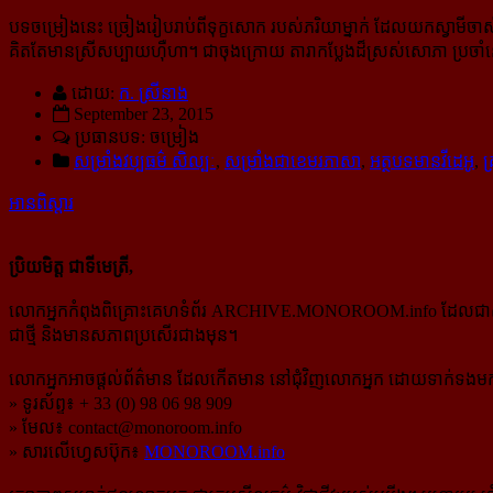
បទចម្រៀងនេះ ច្រៀងរៀបរាប់ពីទុក្ខសោក របស់ភរិយាម្នាក់ ដែលយកស្វាមីចាស់ ស្ម
គិតតែមានស្រីសប្បាយហ៊ឺហា។ ជាចុងក្រោយ តារាកប្លែងដ៏ស្រស់សោភា ប្រចាំនៅ​ទ
ដោយ:
ក. ស្រីនាង
September 23, 2015
ប្រធានបទ: ចម្រៀង
សម្រាំងវប្ប​ធម៌​ សិល្បៈ
,
សម្រាំងជាខេមរភាសា
,
អត្ថបទមានវីដេអូ
,
គ
អានពិស្ដារ
ប្រិយមិត្ត ជាទីមេត្រី,
លោកអ្នកកំពុងពិគ្រោះគេហទំព័រ ARCHIVE.MONOROOM.info ដែលជាសំណៅឯ
ជាថ្មី និងមានសភាពប្រសើរជាងមុន។
លោកអ្នកអាចផ្ដល់ព័ត៌មាន ដែលកើតមាន នៅជុំវិញលោកអ្នក ដោយទាក់ទងមកទ
» ទូរស័ព្ទ៖ + 33 (0) 98 06 98 909
» មែល៖
contact@monoroom.info
» សារលើហ្វេសប៊ុក៖
MONOROOM.info