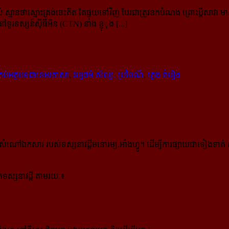
ានថាស្មោះត្រង់ចេះគិត តែផ្ទុយទៅវិញ បែរជាត្រូវខកបំណង ព្រោះប្តីសាវា មានស្រ
ូរទស្សន៍​ស៊ីធីអិន (CTN) នាង ខ្ញុុង [...]
្រប់អត្ថបទជាខេមរភាសា
,
វប្បធម៌ សិល្បៈ ប្រពៃណី
,
ភ្លេង ចំរៀង
កសារ របស់ទស្សនាវដ្ដីមនោរម្យ.អាំងហ្វូ។ ដើម្បីការផ្សាយជាទៀងទាត់ 
ស្សនាវដ្ដី តាមរយៈ៖