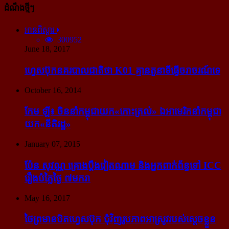
ដំណឹងថ្មីៗ
អានពិស្ដារ
300952
June 18, 2017
ហ្វេសប៊ុក​នគរបាល​ជាតិ​ថា K01 គ្មាន​តួនាទី​ធ្វើ​ចរាចរណ៍​ទេ
October 16, 2014
កែម ឡី៖ ចិន​នាំ​កម្ពុជា​យក​«កោះ​ត្រល់» ឯ​អាមេរិក​នាំ​កម្ពុជា​
យក​«នីតិរដ្ឋ»
January 07, 2015
ប៉ែន សុវណ្ណ គ្រោង​ប្តឹង​វៀតណាម និង​អ្នក​ពាក់​ព័ន្ធ​ទៅ ICC
រឿង​បំភ្លៃ​ថ្ងៃ ៧​មករា
May 16, 2017
ថៃ​ព្រមាន​បិត​ហ្វេសប៊ុក ជុំ​វិញ​រូបភាព​អាស្រូវ​របស់​ស្ដេច​ខ្លួន