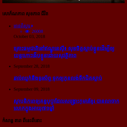
សោភ័ណភាព សុខភាព ជីវិត
អានពិស្ដារ
26008
October 03, 2018
គ្រោះធម្មជាតិនៅឥណ្ឌូនេស៊ី៖ សុខចិត្ត​ស្លាប់​ខ្លួន​ដើម្បី​ឲ្យ​
យន្ដហោះ​ងើប​ខ្លួន​ដោយ​សុវត្ថិភាព
September 28, 2018
រវល់​ឈ្លក់​នឹង​ទូរស័ព្ទ ទុក​ឲ្យ​កូន​លង់​ទឹក​ជិត​ស្លាប់
September 09, 2018
ស្ថាបនិក​ពេទ្យ​គន្ធបុប្ផា​ដែល​សង្គ្រោះ​កុមារ​ខ្មែរ​ បាន​លាចាក​
លោក​ក្នុង​អាយុ​៧១ឆ្នាំ
កំសាន្ដ តារា ពីនេះពីនោះ