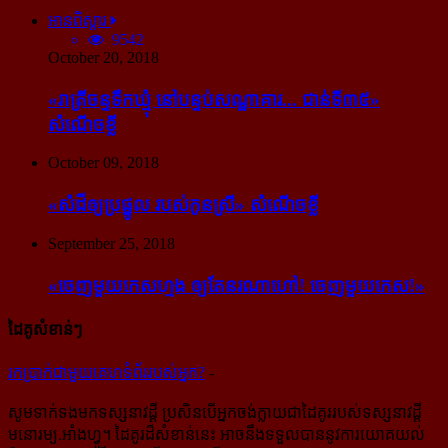
អានពិស្ដារ
9542
October 20, 2018
«រាត្រីចន្ទទឹកឃ្មុំ នៅបន្ទប់សណ្ឋាគារ... ជាន់ទី៣៥»
សំណើចខ្លី
October 09, 2018
«សំដី​ឲ្យ​ប្រផ្នូល របស់​កូនស្រី» សំណើចខ្លី
September 25, 2018
«ចេញ​មួយ​កេស​ហ្មង ឲ្យ​តែ​នរណា​ហៅ! ចេញ​មួយ​កេស!»
ដៃគូសំខាន់ៗ
រក​​ប្រាក់​​ជា​​មួយ​​គេហទំព័រ​​របស់​​អ្នក?
-
សូម​ទាក់ទង​មក​ទស្សនាវដ្ដី ប្រសិន​បើ​អ្នក​ចង់​ក្លាយ​ជា​ដៃគូរ​របស់​ទស្សនាវដ្ដី​
មនោរម្យ.អាំងហ្វូ។ ដៃ​គូរ​ដ៏​សំខាន់​នេះ អាច​នឹង​ទទួល​បាន​នូវ​ការ​យោគយល់