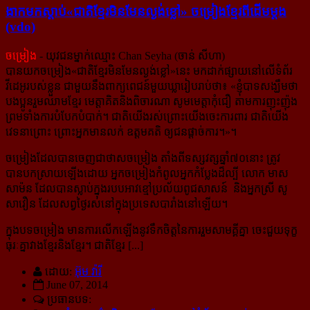
ងាក​មក​ស្ដាប់​«ជាតិ​ខ្មែរ​មិន​មែន​ល្ងង់​ខ្លៅ» ចម្រៀង​ខ្មែរ​ពី​ដើម​ម្ដង​
(vdo)
ចម្រៀង
- យុវជនម្នាក់ឈ្មោះ Chan Seyha (ចាន់ សីហា)
បានយកចម្រៀង«ជាតិខ្មែរមិនមែនល្ងង់ខ្លៅ»នេះ មក​ដាក់​ផ្សាយនៅ​លើ​ទំព័រ
វីដេអូរបស់ខ្លួន ជាមួយនឹងពាក្យពេជន៍មួយឃ្លារៀបរាប់ថា៖ «
ខ្ញុំបាទសង្ឃឹមថា
បងប្អូនរួមឈាមខ្មែរ មេត្តា​គិត​និងពិចារណា សូមមេត្តាកុំជឿ តាមការញុះញ៉ុង
ព្រមទាំងការបំបែកបំបាក់។ ជាតិយើងរស់ព្រោះយើង​ចេះ​ការពារ ជាតិ​យើង
វេទនាព្រោះ ព្រោះអ្នកមានលក់ ឧត្តមគតិ ឲ្យជនផ្តាច់ការ។
»។
ចម្រៀងដែលបានចេញជាថាសចម្រៀង តាំងពីទស្សវត្សឆ្នាំ៧០នោះ ត្រូវ
បានបក​ស្រាយ​ឡើងដោយ អ្នកចម្រៀង​កំពូលអ្នកកំប្លែងដ៏ល្បី លោក មាស
សាម៉ន ដែលបានស្លាប់ក្នុងរបបអាវខ្មៅប្រល័យពូជសាសន៍ និងអ្នកស្រី សូ
សាវឿន ដែលសព្វថ្ងៃរស់នៅក្នុងប្រទេសបារាំងនៅឡើយ។
ក្នុងបទចម្រៀង មានការលើកឡើងនូវទឹកចិត្តនៃការរួមសាមគ្គីគ្នា ចេះជួយទុក្ខ
ធុរៈគ្នាវាងខ្មែរនិងខ្មែរ។ ជាតិ​ខ្មែរ [...]
ដោយ:
អ៊ុម វ៉ារី
June 07, 2014
ប្រធានបទ: