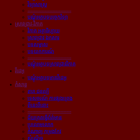
វិទ្យាសាស្ត្រ
----------------------------
បណ្ដុំអត្ថបទបច្ចេកវិទ្យា
ស្រាវជ្រាវ-វិភាគ
វិភាគ អត្ថាធិប្បាយ
ស្រាវជ្រាវ ឯកសារ
បទសម្ភាស
បទយកការណ៍
----------------------------
បណ្ដុំអត្ថបទស្រាវជ្រាវវិភាគ
វីដេអូ
បណ្ដុំអត្ថបទមានវីដេអូ
កំសាន្ដ
តារា ជនល្បី
ទេសចរណ៍ ការផ្សងព្រេង
ពីនេះពីនោះ
----------------------------
ជ័យគ្រតធ្វើព័ត៌មាន
ប្រលោមលោក
កំណាព្យ កម្រងកែវ
សំណើច