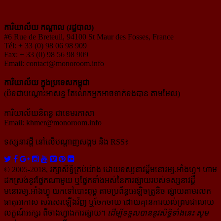
ការិយាល័យ កណ្ដាល (រដ្ឋបាល)
#6 Rue de Breteuil, 94100 St Maur des Fosses, France
Tél: + 33 (0) 98 06 98 909
Fax: + 33 (0) 98 56 98 909
Email:
contact@monoroom.info
ការិយាល័យ ក្នុង​ប្រទេស​កម្ពុជា
(បិទជាបណ្ដោះអាសន្ន តែលោកអ្នកអាចទាក់ទងបាន តាមមែល)
ការិយាល័យនិពន្ធ ជាខេមរភាសា
Email:
khmer@monoroom.info
ទស្សនាវដ្ដី​ នៅលើបណ្ដាញសង្គម និង RSS៖
© 2005-2018, រក្សាសិទ្ធិគ្រប់យ៉ាង ដោយទស្សនាវដ្ដី​មនោរម្យ.អាំងហ្វូ។ ហាម​
ដក​ស្រង់​នូវ​ផ្នែក​ណា​មួយ​ ឬ​ផ្នែក​ទាំង​អស់​នៃ​ការ​ផ្សាយ​របស់​ទស្សនាវដ្ដី​​
មនោរម្យ.អាំងហ្វូ យក​ទៅ​​បោះពុម្ព តាម​ប្រព័ន្ធ​អេឡិច​ត្រូនិច ផ្សាយ​តាម​រលក​
ធាតុអាកាស សរសេរ​ឡើង​វិញ ឬ​ចែក​ចាយ​ ដោយ​គ្មាន​ការ​យល់ព្រមជា​លាយ​
លក្ខណ៍​អក្សរ​ ពី​ចាងហ្វាង​ការ​ផ្សាយ​។
ដើម្បី​ទទួល​បាននូវសិទ្ធិ​ទាំងនេះ សូម​