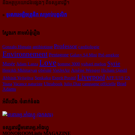
និង​អត្ថ​ប្រយោជន៍​ផ្សេងៗ ពីទស្សនាវដ្ដី។
»
ទូរសាអេឡិចត្រូនិក សម្រាប់បុគ្គលិក
ស្វែងរក តាមសំនុំរឿង
Professor
Gonzalo Higuain
antibiotique
cardiologie
Environnement
Pentagone
Galaxy S4 Mini
Pré-angkor
Love
Syrie
Musée
Adam Lanza
homme 3000
yubari melon
obésité
Henrikh Mkhitaryan
VietJetAir
Arsène Wenger
Hicham Qandil
Liverpool
Esprit Positif
Abhisit Vejjajiva
Senkaku
AFF U19
GS
Brad
Yuasa
Vacance naturiste
Ultrabook
Julio Diaz
campagne officielle
Adams
អំពីយើង /ទំនាក់ទំនង
ទស្សនាវដ្ដីមនោរម្យ.អាំងហ្វូ
MONOROOM.info MAGAZINE