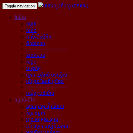
Toggle navigation
ដំណឹង
កម្ពុជា
បារាំង
អាស៊ី-ប៉ាស៊ីភិក
ពិភពលោក
----------------------------
នយោបាយ
សង្គម
សេដ្ឋកិច្ច
គ្រោះ យុត្តិធម៌ បទល្មើស
បរិស្ថាន ផែនដី ព្រំដែន
----------------------------
បណ្ដុំគ្រប់ដំណឹង
វប្បធម៌-ជីវិត
ស្ថាបត្យកម្ម រៀបចំនគរ
គំនូរ ចម្លាក់
ភ្លេង ចម្រៀង ស្មូត្រ
របាំ ល្ខោន ទស្សនីយភាព
អក្សសិល្ប៍ សៀវភៅ