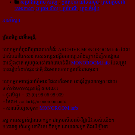
សម្រាំងវប្ប​ធម៌​ សិល្បៈ
,
គួរតែអាន នៅទំព័រមុខ
,
គ្រប់អត្ថបទជា
ខេមរភាសា
,
វប្បធម៌ សិល្បៈ ប្រពៃណី
,
ភ្លេង ចំរៀង
អានពិស្ដារ
ប្រិយមិត្ត ជាទីមេត្រី,
លោកអ្នកកំពុងពិគ្រោះគេហទំព័រ ARCHIVE.MONOROOM.info ដែល
ជាសំណៅឯកសារ របស់ទស្សនាវដ្ដីមនោរម្យ.អាំងហ្វូ។ ដើម្បីការផ្សាយ
ជាទៀងទាត់ សូមចូលទៅកាន់​គេហទំព័រ
MONOROOM.info
ដែលត្រូវ
បានរៀបចំដាក់ជូន ជាថ្មី និងមានសភាពប្រសើរជាងមុន។
លោកអ្នកអាចផ្ដល់ព័ត៌មាន ដែលកើតមាន នៅជុំវិញលោកអ្នក ដោយ
ទាក់ទងមកទស្សនាវដ្ដី តាមរយៈ៖
» ទូរស័ព្ទ៖ + 33 (0) 98 06 98 909
» មែល៖
contact@monoroom.info
» សារលើហ្វេសប៊ុក៖
MONOROOM.info
រក្សាភាពសម្ងាត់ជូនលោកអ្នក ជាក្រមសីលធម៌-​វិជ្ជាជីវៈ​របស់យើង។
មនោរម្យ.អាំងហ្វូ នៅទីនេះ ជិតអ្នក ដោយសារអ្នក និងដើម្បីអ្នក !