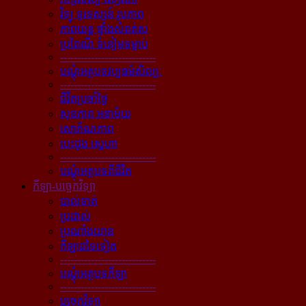
វិទ្យុ ទូរទស្សន៍ រូបភាព
ភាពយន្ដ ផ្ទាំងសំពត់ស
ប្រពៃណី ទំនៀមទម្លាប់
----------------------------
បណ្ដុំអត្ថបទវប្បធម៌សិល្បៈ
----------------------------
ជីវិតប្រចាំថ្ងៃ
សុខភាព អនាម័យ
សោភ័ណភាព
បេះដូង ស្នេហា
----------------------------
បណ្ដុំអត្ថបទពីជីវិត
កីឡា-បច្ចេកវិទ្យា
បាល់ទាត់
ប្រដាល់
ប្រណាំងយាន
កីឡាដទៃទៀត
----------------------------
បណ្ដុំអត្ថបទកីឡា
----------------------------
បច្ចេកវិទ្យា