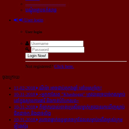
----------------------------
បណ្ដុំអត្ថបទកំសាន្ដ
User login
User login
Login Now!
Not registered?
Click here.
ចុងក្រោយ
11-02-2018
ណីម៉ា អាច​ជាប់​គុក​៦ឆ្នាំ នៅ​អេស្ប៉ាញ!
10-31-2018
«អ្នក​កាសែត "Khashoggi" ត្រូវ​បាន​ច្របាច់ក​សម្លាប់​
នៅ​ក្នុង​ស្ថាន​ភារធារី និង​កាត់​បំបែក​សព»
10-31-2018
កីឡាករ​បាល់ទាត់​ប្រេស៊ីល​ម្នាក់​ត្រូវ​បាន​រក​ឃើញ​ស្លាប់​
ជិត​ដាច់ក និង​ដាច់​លិង្គ
10-31-2018
រូបភាព​ធ្លាក់​ឧទ្ធម្ភាគចក្រ​ដែល​សម្លាប់​អតីត​ម្ចាស់​ក្រុម​
ឡីឆេស្ទ័រ