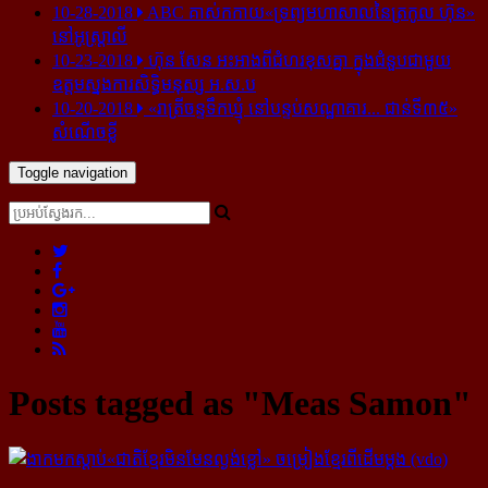
10-28-2018
ABC គាស់​កកាយ​«ទ្រព្យមហាសាល​នៃ​ត្រកូល ហ៊ុន»​
នៅ​អូស្ត្រាលី
10-23-2018
ហ៊ុន សែន អះអាង​ពី​ជំហរ​ខុស​គ្នា ក្នុង​ជំនួប​ជាមួយ​
ឧត្តម​ស្នងការ​សិទ្ធិ​មនុស្ស អ.ស.ប
10-20-2018
«រាត្រីចន្ទទឹកឃ្មុំ នៅបន្ទប់សណ្ឋាគារ... ជាន់ទី៣៥»
សំណើចខ្លី
Toggle navigation
Posts tagged as "Meas Samon"