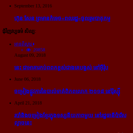
September 13, 2016
ហ៊ុន សែន ព្រមាន​កំទេច​«ពលរដ្ឋ»​ចូលរួម​បាតុកម្ម
ជុំវិញវប្បធម៌ សិល្បៈ
អានពិស្ដារ
20858
August 09, 2018
នេះ ជា​អាគារ​កប់​ពពក​ខ្ពស់​ជាង​គេ​បង្អស់ នៅ​អ៊ឺរ៉ុប
June 06, 2018
ចម្រៀង​ផ្លូវការ​នៃ​បាល់ទាត់​ពិភពលោក ២០១៨ នៅ​រ៉ូស្ស៊ី
April 21, 2018
របាំ​និង​ចម្រៀង​ខ្មែរ​ក្នុង​ទស្សនីយភាព​មួយ នៅ​រដ្ឋធានី​ប៉ារីស​
ល្ងាច​នេះ