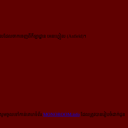
ៅពេលដែលចាកចេញពីកីឡាដ្ឋាន អេនហ្វៀល (Anfield)។
សូមចូលទៅកាន់​គេហទំព័រ
MONOROOM.info
ដែលត្រូវបានរៀបចំដាក់ជូន