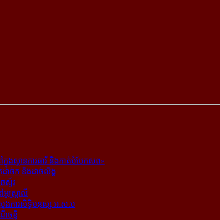
ក្នុង​ស្ថាន​ភារធារី និង​កាត់​បំបែក​សព»
ត​ដាច់ក និង​ដាច់​លិង្គ
ឆេស្ទ័រ
ូស្ត្រាលី
​ស្នងការ​សិទ្ធិ​មនុស្ស អ.ស.ប
ណើចខ្លី