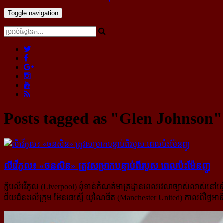
Toggle navigation
Posts tagged as "Glen Johnson"
លីវើភូល៖ «ចនសិន» ត្រូវ​សម្រាក​បន្ទាប់​ពី​របួស ពេល​ប៉ះ​ម៉ែនញូ
ក្លិបលីវើភូល (Liverpool) ពុំទាន់កំណត់មាត្រដ្ឋានពេលវេលាច្បាស់លាស់នៅឡើ
ជ័យជំនះលើក្រុម ម៉ែនឆេស្ទើ យូណៃធីត (Manchester United) កាលពីថ្ងៃអាទិ