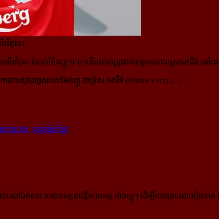
លីវើភូល)
ុមលីវើភូល បំបាក់ម៉ែនញូ ១-០ ហើយ​គាត់ត្រូវពាក់បន្ទះការពារស្រោបជើង ន
ារស្លាបឆ្វេងរបស់ម៉ែនញូ ផាទ្រីស អេវើរ៉ា (Patrice Evra) [...]
្រប់ប្រភេទ
,
សម្រាំងកីឡា
កសារ របស់ទស្សនាវដ្ដីមនោរម្យ.អាំងហ្វូ។ ដើម្បីការផ្សាយជាទៀងទាត់ 