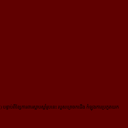
្ទាប់ពីខ្សែការពារស្លាបស្តាំរូបនេះ របួសគ្រេចកជើង កំឡុងការប្រកួតយក​