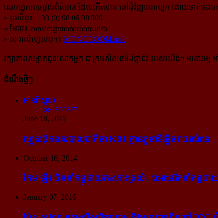
លោកអ្នកអាចផ្ដល់ព័ត៌មាន ដែលកើតមាន នៅជុំវិញលោកអ្នក ដោយទាក់ទងមកទ
» ទូរស័ព្ទ៖ + 33 (0) 98 06 98 909
» មែល៖
contact@monoroom.info
» សារលើហ្វេសប៊ុក៖
MONOROOM.info
រក្សាភាពសម្ងាត់ជូនលោកអ្នក ជាក្រមសីលធម៌-​វិជ្ជាជីវៈ​របស់យើង។ មនោរម្យ.អាំ
ដំណឹងថ្មីៗ
អានពិស្ដារ
300887
June 18, 2017
ហ្វេសប៊ុក​នគរបាល​ជាតិ​ថា K01 គ្មាន​តួនាទី​ធ្វើ​ចរាចរណ៍​ទេ
October 16, 2014
កែម ឡី៖ ចិន​នាំ​កម្ពុជា​យក​«កោះ​ត្រល់» ឯ​អាមេរិក​នាំ​កម្ពុជា​យ
January 07, 2015
ប៉ែន សុវណ្ណ គ្រោង​ប្តឹង​វៀតណាម និង​អ្នក​ពាក់​ព័ន្ធ​ទៅ ICC រឿង