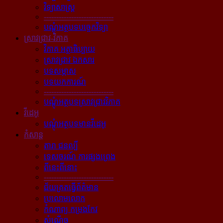
វិទ្យាសាស្ត្រ
----------------------------
បណ្ដុំអត្ថបទបច្ចេកវិទ្យា
ស្រាវជ្រាវ-វិភាគ
វិភាគ អត្ថាធិប្បាយ
ស្រាវជ្រាវ ឯកសារ
បទសម្ភាស
បទយកការណ៍
----------------------------
បណ្ដុំអត្ថបទស្រាវជ្រាវវិភាគ
វីដេអូ
បណ្ដុំអត្ថបទមានវីដេអូ
កំសាន្ដ
តារា ជនល្បី
ទេសចរណ៍ ការផ្សងព្រេង
ពីនេះពីនោះ
----------------------------
ជ័យគ្រតធ្វើព័ត៌មាន
ប្រលោមលោក
កំណាព្យ កម្រងកែវ
សំណើច