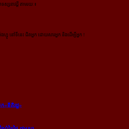
ស្សនាវដ្ដី តាមរយៈ៖
ងហ្វូ នៅទីនេះ ជិតអ្នក ដោយសារអ្នក និងដើម្បីអ្នក !
ក​«នីតិរដ្ឋ»
​បំភ្លៃ​ថ្ងៃ ៧​មករា