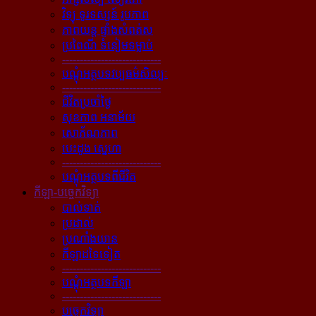
វិទ្យុ ទូរទស្សន៍ រូបភាព
ភាពយន្ដ ផ្ទាំងសំពត់ស
ប្រពៃណី ទំនៀមទម្លាប់
----------------------------
បណ្ដុំអត្ថបទវប្បធម៌សិល្បៈ
----------------------------
ជីវិតប្រចាំថ្ងៃ
សុខភាព អនាម័យ
សោភ័ណភាព
បេះដូង ស្នេហា
----------------------------
បណ្ដុំអត្ថបទពីជីវិត
កីឡា-បច្ចេកវិទ្យា
បាល់ទាត់
ប្រដាល់
ប្រណាំងយាន
កីឡាដទៃទៀត
----------------------------
បណ្ដុំអត្ថបទកីឡា
----------------------------
បច្ចេកវិទ្យា