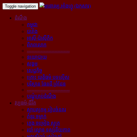
Toggle navigation
ដំណឹង
កម្ពុជា
បារាំង
អាស៊ី-ប៉ាស៊ីភិក
ពិភពលោក
----------------------------
នយោបាយ
សង្គម
សេដ្ឋកិច្ច
គ្រោះ យុត្តិធម៌ បទល្មើស
បរិស្ថាន ផែនដី ព្រំដែន
----------------------------
បណ្ដុំគ្រប់ដំណឹង
វប្បធម៌-ជីវិត
ស្ថាបត្យកម្ម រៀបចំនគរ
គំនូរ ចម្លាក់
ភ្លេង ចម្រៀង ស្មូត្រ
របាំ ល្ខោន ទស្សនីយភាព
អក្សសិល្ប៍ សៀវភៅ