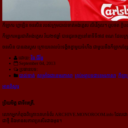
កីឡាករ ហ្គាឡិន ចនសិន របស់ក្រុមបាល់ទាត់អង់គ្លេស លីវើភូល។ (រូបថត ក្លិប
កីឡាករអន្តរជាតិអង់គ្លេស វ័យ២៩ឆ្នាំ បានដូរចេញនៅនាទីទី៧៨ ខណៈដែលក្រ
ចនសិន បានរងរបួស ក្រោយពេលប៉ះទង្គិចគ្នាមួយទំហឹង ជាមួយនឹងកីឡាករខ្សែការព
ដោយ:
វិន ជីវ័ន្ត
September 04, 2013
ប្រធានបទ:
បាល់ទាត់
,
សម្រាំងជាខេមរភាសា
,
គ្រប់អត្ថបទជាខេមរភាសា
,
កីឡាគ
អានពិស្ដារ
ប្រិយមិត្ត ជាទីមេត្រី,
លោកអ្នកកំពុងពិគ្រោះគេហទំព័រ ARCHIVE.MONOROOM.info ដែលជាសំណៅឯ
ជាថ្មី និងមានសភាពប្រសើរជាងមុន។