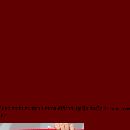
យទេ សម្រាប់ការត្រឡប់មកវិញ​របស់​កីឡាករ ហ្គាឡិន ចនសិន (Glen Johnson) បន
ត្យ។