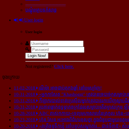
----------------------------
បណ្ដុំអត្ថបទកំសាន្ដ
User login
User login
Login Now!
Not registered?
Click here.
ចុងក្រោយ
11-02-2018
ណីម៉ា អាច​ជាប់​គុក​៦ឆ្នាំ នៅ​អេស្ប៉ាញ!
10-31-2018
«អ្នក​កាសែត "Khashoggi" ត្រូវ​បាន​ច្របាច់ក​សម្លាប់​នៅ​
10-31-2018
កីឡាករ​បាល់ទាត់​ប្រេស៊ីល​ម្នាក់​ត្រូវ​បាន​រក​ឃើញ​ស្លាប់​ជិ
10-31-2018
រូបភាព​ធ្លាក់​ឧទ្ធម្ភាគចក្រ​ដែល​សម្លាប់​អតីត​ម្ចាស់​ក្រុម​ ឡី
10-28-2018
ABC គាស់​កកាយ​«ទ្រព្យមហាសាល​នៃ​ត្រកូល ហ៊ុន»​នៅ​អ
10-23-2018
ហ៊ុន សែន អះអាង​ពី​ជំហរ​ខុស​គ្នា ក្នុង​ជំនួប​ជាមួយ​ឧត្តម
10-20-2018
«រាត្រីចន្ទទឹកឃ្មុំ នៅបន្ទប់សណ្ឋាគារ... ជាន់ទី៣៥» សំ