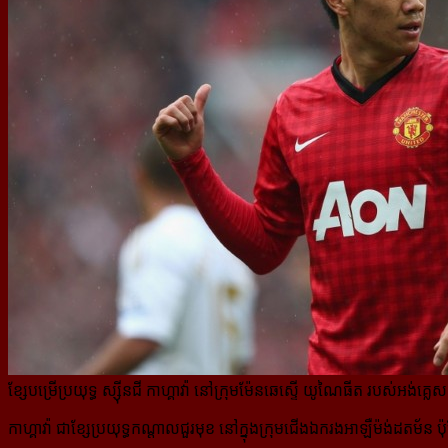
ខ្សែបម្រើប្រយុទ្ធ ស្ស៊ីនជី កាហ្គាវ៉ា នៅក្រុមម៉ែនឆេស្ទើ យូណៃធីត របស់អង់គ្ល
កាហ្គាវ៉ា ជាខ្សែប្រយុទ្ធកណ្តាលជួរមុខ នៅក្នុងក្រុមជើងឯករងអាឡឺម៉ង់ដតម័ន ប៉ុន្