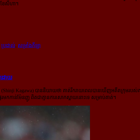
ងពីខែសីហា។
,
ប្រដាល់
,
សម្រាំងកីឡា
ក៏​ដោយ
ហ្គាវ៉ា (Shinji Kagawa) បាននិយាយថា គាត់​រីករាយពេលបានឃើញអតីតក្រុមរបស់
រផ្ទេរមកកាន់ម៉ែនញូ ពិតជាគ្មានការសោកស្តាយនោះទេ សម្រាប់គាត់។