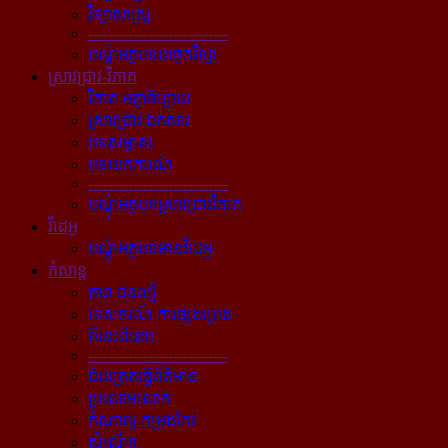
វិទ្យាសាស្ត្រ
----------------------------
បណ្ដុំអត្ថបទបច្ចេកវិទ្យា
ស្រាវជ្រាវ-វិភាគ
វិភាគ អត្ថាធិប្បាយ
ស្រាវជ្រាវ ឯកសារ
បទសម្ភាស
បទយកការណ៍
----------------------------
បណ្ដុំអត្ថបទស្រាវជ្រាវវិភាគ
វីដេអូ
បណ្ដុំអត្ថបទមានវីដេអូ
កំសាន្ដ
តារា ជនល្បី
ទេសចរណ៍ ការផ្សងព្រេង
ពីនេះពីនោះ
----------------------------
ជ័យគ្រតធ្វើព័ត៌មាន
ប្រលោមលោក
កំណាព្យ កម្រងកែវ
សំណើច