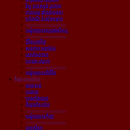
វិទ្យុ ទូរទស្សន៍ រូបភាព
ភាពយន្ដ ផ្ទាំងសំពត់ស
ប្រពៃណី ទំនៀមទម្លាប់
----------------------------
បណ្ដុំអត្ថបទវប្បធម៌សិល្បៈ
----------------------------
ជីវិតប្រចាំថ្ងៃ
សុខភាព អនាម័យ
សោភ័ណភាព
បេះដូង ស្នេហា
----------------------------
បណ្ដុំអត្ថបទពីជីវិត
កីឡា-បច្ចេកវិទ្យា
បាល់ទាត់
ប្រដាល់
ប្រណាំងយាន
កីឡាដទៃទៀត
----------------------------
បណ្ដុំអត្ថបទកីឡា
----------------------------
បច្ចេកវិទ្យា