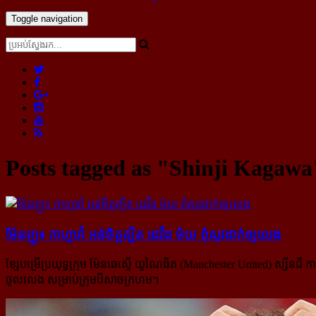
Toggle navigation
Posts tagged as "Shinji Kagawa
ម៉ែនញូ៖ កាហ្គាវ៉ា អន់ចិត្ត​ត្បិត​ ដេវីដ ម៉យ ពុំ​សូវ​ដាក់​ឲ្យ​លេង
ខ្សែបម្រើប្រយុទ្ធក្រុម ម៉ែនឆេស្ទើ យូណៃធីត (Manchester United) ស្សីនជី 
ចូលលេង សម្រាប់ក្រុមបីសាចក្រហម។