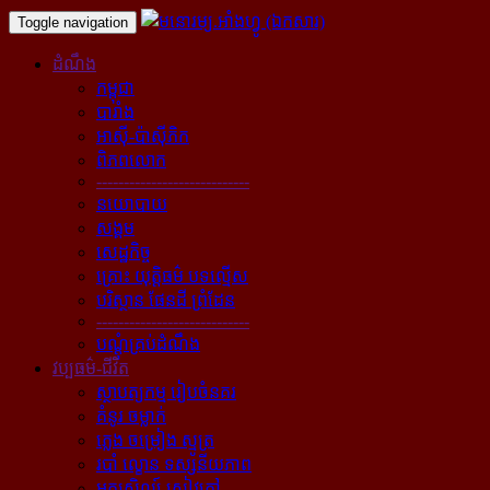
Toggle navigation
ដំណឹង
កម្ពុជា
បារាំង
អាស៊ី-ប៉ាស៊ីភិក
ពិភពលោក
----------------------------
នយោបាយ
សង្គម
សេដ្ឋកិច្ច
គ្រោះ យុត្តិធម៌ បទល្មើស
បរិស្ថាន ផែនដី ព្រំដែន
----------------------------
បណ្ដុំគ្រប់ដំណឹង
វប្បធម៌-ជីវិត
ស្ថាបត្យកម្ម រៀបចំនគរ
គំនូរ ចម្លាក់
ភ្លេង ចម្រៀង ស្មូត្រ
របាំ ល្ខោន ទស្សនីយភាព
អក្សសិល្ប៍ សៀវភៅ