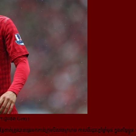
េស។ (រូបថត Getty)
តែគាត់ត្រូវបាន​ផ្ទេរ​មក​កាន់ក្រុមបីសាច​ក្រហម កាលពីរដូវក្តៅឆ្នាំមុន ក្នុងតម្ល