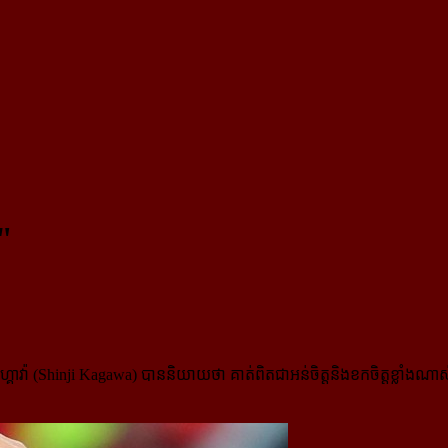
"
កាហ្គាវ៉ា (Shinji Kagawa) បាននិយាយថា គាត់ពិតជាអន់ចិត្តនិងខកចិត្តខ្លាំងណាស