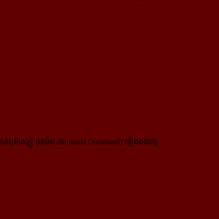
គាត់បូរ៉ាស្សៀ ដតម័ន (Borussia Dortmund) ឡើងដល់វគ្គ