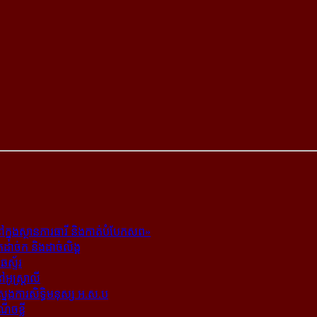
ក្នុង​ស្ថាន​ភារធារី និង​កាត់​បំបែក​សព»
ត​ដាច់ក និង​ដាច់​លិង្គ
ឆេស្ទ័រ
ូស្ត្រាលី
​ស្នងការ​សិទ្ធិ​មនុស្ស អ.ស.ប
ណើចខ្លី