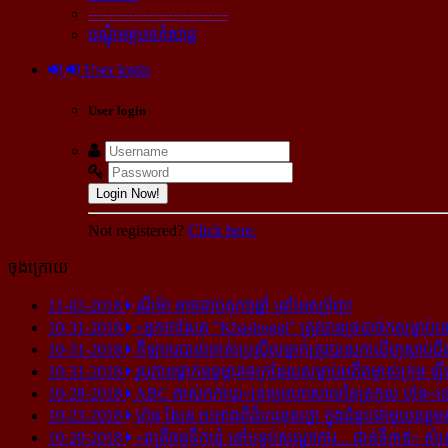
----------------------------
បណ្ដុំអត្ថបទកំសាន្ដ
User login
User login
Login Now!
Not registered?
Click here.
ចុងក្រោយ
11-02-2018
ណីម៉ា អាច​ជាប់​គុក​៦ឆ្នាំ នៅ​អេស្ប៉ាញ!
10-31-2018
«អ្នក​កាសែត "Khashoggi" ត្រូវ​បាន​ច្របាច់ក​សម្លាប់​នៅ​
10-31-2018
កីឡាករ​បាល់ទាត់​ប្រេស៊ីល​ម្នាក់​ត្រូវ​បាន​រក​ឃើញ​ស្លាប់​ជិ
10-31-2018
រូបភាព​ធ្លាក់​ឧទ្ធម្ភាគចក្រ​ដែល​សម្លាប់​អតីត​ម្ចាស់​ក្រុម​ ឡី
10-28-2018
ABC គាស់​កកាយ​«ទ្រព្យមហាសាល​នៃ​ត្រកូល ហ៊ុន»​នៅ​អ
10-23-2018
ហ៊ុន សែន អះអាង​ពី​ជំហរ​ខុស​គ្នា ក្នុង​ជំនួប​ជាមួយ​ឧត្តម
10-20-2018
«រាត្រីចន្ទទឹកឃ្មុំ នៅបន្ទប់សណ្ឋាគារ... ជាន់ទី៣៥» សំ