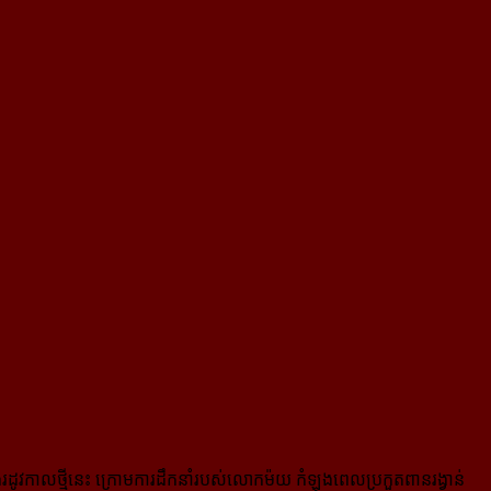
នុងរដូវកាលថ្មីនេះ ក្រោមការដឹកនាំរបស់លោកម៉យ កំឡុងពេលប្រកួតពានរង្វាន់