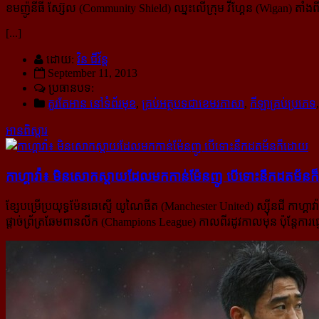
ខមញ៉ូនីធី ស្ស៊ែល (Community Shield) ឈ្នះលើក្រុម វីហ្គែន (Wigan) តាំ
[...]
ដោយ:
វិន ជីវ័ន្ត
September 11, 2013
ប្រធានបទ:
គួរតែអាន នៅទំព័រមុខ
,
គ្រប់អត្ថបទជាខេមរភាសា
,
កីឡាគ្រប់ប្រភេទ
អានពិស្ដារ
កាហ្គាវ៉ា៖ មិន​សោក​ស្តាយ​ដែល​មក​កាន់​ម៉ែនញូ បើ​ទោះ​នឹក​ដតម័ន​
ខ្សែបម្រើប្រយុទ្ធម៉ែនឆេស្ទើ យូណៃធីត (Manchester United) ស្ស៊ីនជី កា
ផ្តាច់ព្រ័ត្រឆែមពានលីក (Champions League) កាលពីរដូវកាលមុន ប៉ុន្តែកា