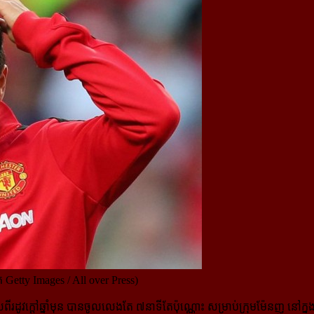
ត Getty Images / All over Press)
ីរដូវក្តៅឆ្នាំមុន បានចូលលេងតែ ៧នាទី​តែប៉ុណ្ណោះ សម្រាប់ក្រុមម៉ែនញូ នៅក្