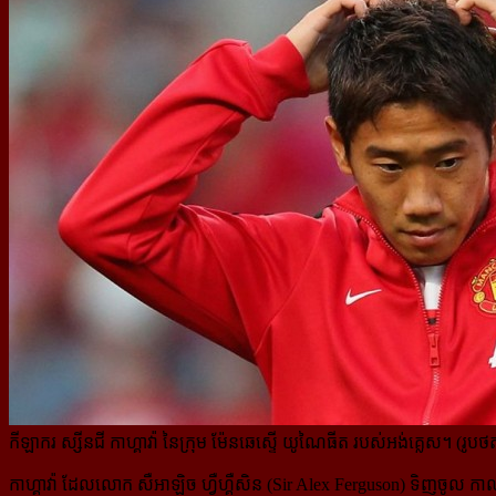
កីឡាករ ស្សីនជី កាហ្គាវ៉ា នៃក្រុម ម៉ែនឆេស្ទើ យូណៃធីត របស់អង់គ្លេស។ (រូបថ
កាហ្គាវ៉ា ដែលលោក សឺអាឡិច ហ្វឺហ្គឺសិន (Sir Alex Ferguson) ទិញចូល កាលព