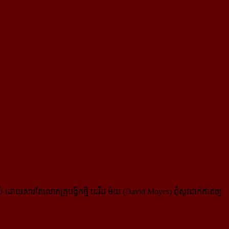
់ ដោយសារតែលោកគ្រូបង្វឹកថ្មី ដេវីដ ម៉យ (David Moyes) ពុំសូវដាក់គាត់ឲ្យ​