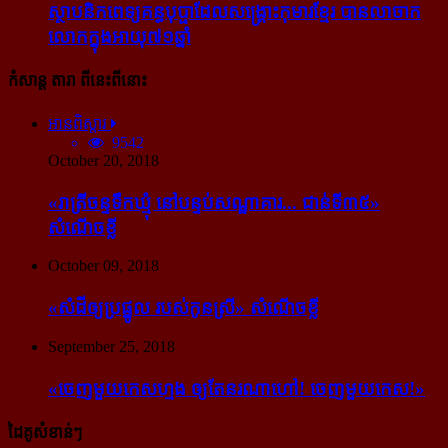
ស្ថាបនិក​ពេទ្យ​គន្ធបុប្ផា​ដែល​សង្គ្រោះ​កុមារ​ខ្មែរ​ បាន​លាចាក​
លោក​ក្នុង​អាយុ​៧១ឆ្នាំ
កំសាន្ដ តារា ពីនេះពីនោះ
អានពិស្ដារ
9542
October 20, 2018
«រាត្រីចន្ទទឹកឃ្មុំ នៅបន្ទប់សណ្ឋាគារ... ជាន់ទី៣៥»
សំណើចខ្លី
October 09, 2018
«សំដី​ឲ្យ​ប្រផ្នូល របស់​កូនស្រី» សំណើចខ្លី
September 25, 2018
«ចេញ​មួយ​កេស​ហ្មង ឲ្យ​តែ​នរណា​ហៅ! ចេញ​មួយ​កេស!»
ដៃគូសំខាន់ៗ