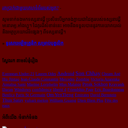
រក​​ប្រាក់​​ជា​​មួយ​​គេហទំព័រ​​របស់​​អ្នក?
-
សូម​ទាក់ទង​មក​ទស្សនាវដ្ដី ប្រសិន​បើ​អ្នក​ចង់​ក្លាយ​ជា​ដៃគូរ​របស់​ទស្សនាវដ្ដី​
មនោរម្យ.អាំងហ្វូ។ ដៃ​គូរ​ដ៏​សំខាន់​នេះ អាច​នឹង​ទទួល​បាន​នូវ​ការ​យោគយល់
និង​អត្ថ​ប្រយោជន៍​ផ្សេងៗ ពីទស្សនាវដ្ដី។
»
ទូរសាអេឡិចត្រូនិក សម្រាប់បុគ្គលិក
ស្វែងរក តាមសំនុំរឿង
Son Chhay
Android
European Under-21
Lauren Odes
Cheam Apé
Zombie
Hu Jintao
Jean-Claude Constantin
Mercedes
Victoria Azarenka
Preak Sokhon
Annalisa Santi
Marine Lorphelin
Miss Malaisie
Kravanh
Windows
confidence
Daran
liberté d
Friendship Page
Eric Bourdonneau
Om YenTieng
Benfica
Paris St Germain
Emirates
David Bernstein
Thun Saray
William Guang
yubari melon
Dien Bien Phu
Fête des
eaux
អំពីយើង /ទំនាក់ទំនង