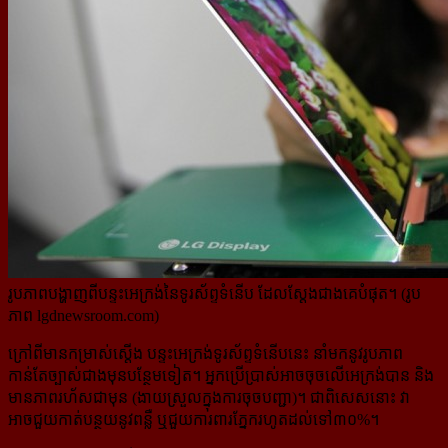
រូបភាពបង្ហាញពីបន្ទះអេក្រង់នៃទូរស័ព្ទទំនើប ដែលស្ដែងជាងគេបំផុត។ (រូប
ភាព lgdnewsroom.com)
ក្រៅពីមានកម្រាស់ស្តើង បន្ទះអេក្រង់ទូរស័ព្ទទំនើបនេះ នាំមកនូវរូបភាព
កាន់តែច្បាស់ជាងមុនបន្ថែមទៀត។ អ្នកប្រើប្រាស់​អាចចុចលើអេក្រង់បាន និង
មានភាពរហ័សជាមុន (ងាយស្រួលក្នុងការចុចបញ្ជា)។ ជាពិសេសនោះ វា
អាចជួយកាត់​បន្ថយ​នូវពន្លឺ ឬជួយការពារភ្នែករហូតដល់ទៅ៣០%។