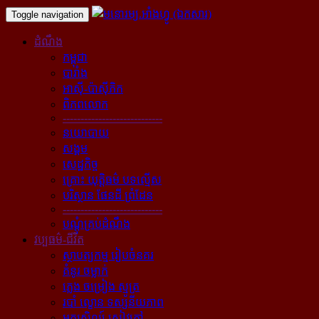
Toggle navigation
ដំណឹង
កម្ពុជា
បារាំង
អាស៊ី-ប៉ាស៊ីភិក
ពិភពលោក
----------------------------
នយោបាយ
សង្គម
សេដ្ឋកិច្ច
គ្រោះ យុត្តិធម៌ បទល្មើស
បរិស្ថាន ផែនដី ព្រំដែន
----------------------------
បណ្ដុំគ្រប់ដំណឹង
វប្បធម៌-ជីវិត
ស្ថាបត្យកម្ម រៀបចំនគរ
គំនូរ ចម្លាក់
ភ្លេង ចម្រៀង ស្មូត្រ
របាំ ល្ខោន ទស្សនីយភាព
អក្សសិល្ប៍ សៀវភៅ