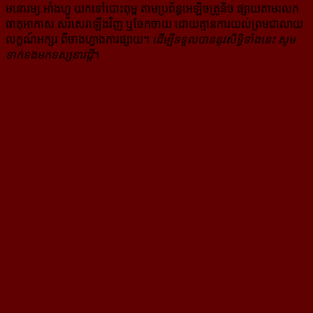
មនោរម្យ.អាំងហ្វូ យក​ទៅ​​បោះពុម្ព តាម​ប្រព័ន្ធ​អេឡិច​ត្រូនិច ផ្សាយ​តាម​រលក​
ធាតុអាកាស សរសេរ​ឡើង​វិញ ឬ​ចែក​ចាយ​ ដោយ​គ្មាន​ការ​យល់ព្រមជា​លាយ​
លក្ខណ៍​អក្សរ​ ពី​ចាងហ្វាង​ការ​ផ្សាយ​។
ដើម្បី​ទទួល​បាននូវសិទ្ធិ​ទាំងនេះ សូម​
ទាក់​ទង​មក​ទស្សនាវដ្ដី
។