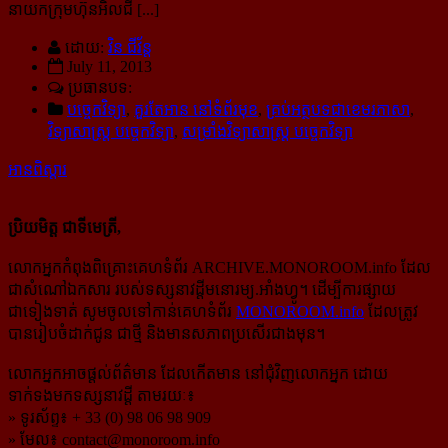
នាយកក្រុមហ៊ុនអិលជី [...]
ដោយ:
វិន ជីវ័ន្ត
July 11, 2013
ប្រធានបទ:
បច្ចេកវិទ្យា
,
គួរតែអាន នៅទំព័រមុខ
,
គ្រប់អត្ថបទជាខេមរភាសា
,
វិទ្យាសាស្ត្រ បច្ចេកវិទ្យា
,
សម្រាំងវិទ្យាសាស្ត្រ បច្ចេកវិទ្យា
អានពិស្ដារ
ប្រិយមិត្ត ជាទីមេត្រី,
លោកអ្នកកំពុងពិគ្រោះគេហទំព័រ ARCHIVE.MONOROOM.info ដែល
ជាសំណៅឯកសារ របស់ទស្សនាវដ្ដីមនោរម្យ.អាំងហ្វូ។ ដើម្បីការផ្សាយ
ជាទៀងទាត់ សូមចូលទៅកាន់​គេហទំព័រ
MONOROOM.info
ដែលត្រូវ
បានរៀបចំដាក់ជូន ជាថ្មី និងមានសភាពប្រសើរជាងមុន។
លោកអ្នកអាចផ្ដល់ព័ត៌មាន ដែលកើតមាន នៅជុំវិញលោកអ្នក ដោយ
ទាក់ទងមកទស្សនាវដ្ដី តាមរយៈ៖
» ទូរស័ព្ទ៖ + 33 (0) 98 06 98 909
» មែល៖
contact@monoroom.info