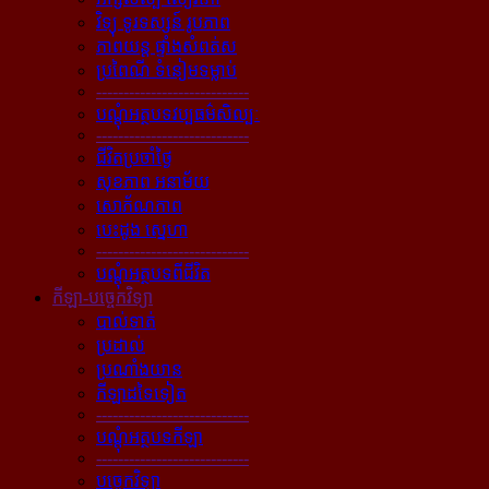
វិទ្យុ ទូរទស្សន៍ រូបភាព
ភាពយន្ដ ផ្ទាំងសំពត់ស
ប្រពៃណី ទំនៀមទម្លាប់
----------------------------
បណ្ដុំអត្ថបទវប្បធម៌សិល្បៈ
----------------------------
ជីវិតប្រចាំថ្ងៃ
សុខភាព អនាម័យ
សោភ័ណភាព
បេះដូង ស្នេហា
----------------------------
បណ្ដុំអត្ថបទពីជីវិត
កីឡា-បច្ចេកវិទ្យា
បាល់ទាត់
ប្រដាល់
ប្រណាំងយាន
កីឡាដទៃទៀត
----------------------------
បណ្ដុំអត្ថបទកីឡា
----------------------------
បច្ចេកវិទ្យា