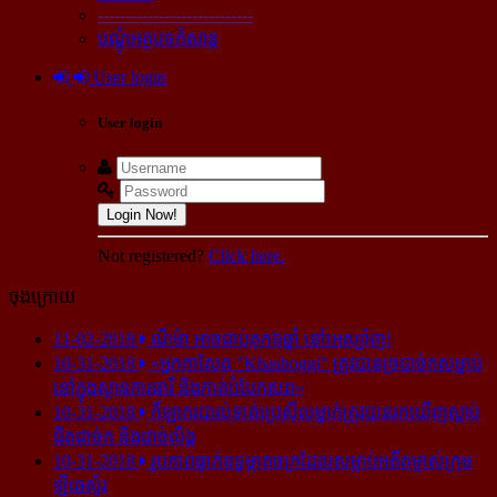
----------------------------
បណ្ដុំអត្ថបទកំសាន្ដ
User login
User login
Login Now!
Not registered?
Click here.
ចុងក្រោយ
11-02-2018
ណីម៉ា អាច​ជាប់​គុក​៦ឆ្នាំ នៅ​អេស្ប៉ាញ!
10-31-2018
«អ្នក​កាសែត "Khashoggi" ត្រូវ​បាន​ច្របាច់ក​សម្លាប់​
នៅ​ក្នុង​ស្ថាន​ភារធារី និង​កាត់​បំបែក​សព»
10-31-2018
កីឡាករ​បាល់ទាត់​ប្រេស៊ីល​ម្នាក់​ត្រូវ​បាន​រក​ឃើញ​ស្លាប់​
ជិត​ដាច់ក និង​ដាច់​លិង្គ
10-31-2018
រូបភាព​ធ្លាក់​ឧទ្ធម្ភាគចក្រ​ដែល​សម្លាប់​អតីត​ម្ចាស់​ក្រុម​
ឡីឆេស្ទ័រ