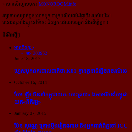
» សារលើហ្វេសប៊ុក៖
MONOROOM.info
រក្សាភាពសម្ងាត់ជូនលោកអ្នក ជាក្រមសីលធម៌-​វិជ្ជាជីវៈ​របស់យើង។
មនោរម្យ.អាំងហ្វូ នៅទីនេះ ជិតអ្នក ដោយសារអ្នក និងដើម្បីអ្នក !
ដំណឹងថ្មីៗ
អានពិស្ដារ
300952
June 18, 2017
ហ្វេសប៊ុក​នគរបាល​ជាតិ​ថា K01 គ្មាន​តួនាទី​ធ្វើ​ចរាចរណ៍​ទេ
October 16, 2014
កែម ឡី៖ ចិន​នាំ​កម្ពុជា​យក​«កោះ​ត្រល់» ឯ​អាមេរិក​នាំ​កម្ពុជា​
យក​«នីតិរដ្ឋ»
January 07, 2015
ប៉ែន សុវណ្ណ គ្រោង​ប្តឹង​វៀតណាម និង​អ្នក​ពាក់​ព័ន្ធ​ទៅ ICC