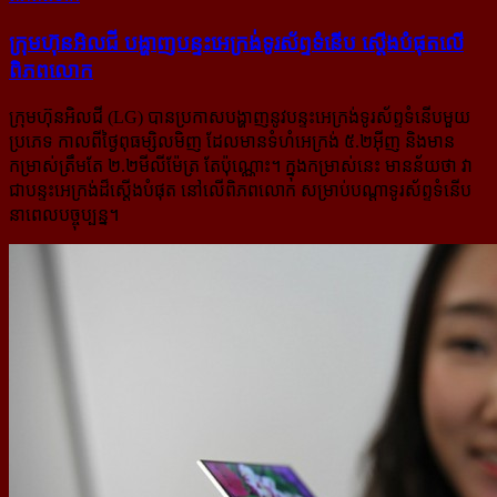
ក្រុមហ៊ុនអិលជី បង្ហាញ​បន្ទះ​អេក្រង់​ទូរស័ព្ទ​ទំនើប ស្តើង​បំផុត​លើ​
ពិភពលោក
ក្រុមហ៊ុនអិលជី (LG) បានប្រកាសបង្ហាញនូវបន្ទះអេក្រង់ទូរស័ព្ទទំនើបមួយ
ប្រភេទ កាលពីថ្ងៃពុធម្សិលមិញ ដែលមានទំហំ​អេក្រង់ ៥.២អ៊ីញ និងមាន
កម្រាស់ត្រឹមតែ ២.២មីលីម៉ែត្រ តែប៉ុណ្ណោះ។ ក្នុងកម្រាស់នេះ មានន័យថា វា
ជាបន្ទះអេក្រង់​ដ៏​ស្តើងបំផុត នៅលើពិភពលោក សម្រាប់បណ្ដាទូរស័ព្ទទំនើប
នាពេលបច្ចុប្បន្ន។