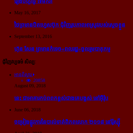
រឿង​បំភ្លៃ​ថ្ងៃ ៧​មករា
May 16, 2017
ថៃ​ព្រមាន​បិត​ហ្វេសប៊ុក ជុំ​វិញ​រូបភាព​អាស្រូវ​របស់​ស្ដេច​ខ្លួន
September 13, 2016
ហ៊ុន សែន ព្រមាន​កំទេច​«ពលរដ្ឋ»​ចូលរួម​បាតុកម្ម
ជុំវិញវប្បធម៌ សិល្បៈ
អានពិស្ដារ
20858
August 09, 2018
នេះ ជា​អាគារ​កប់​ពពក​ខ្ពស់​ជាង​គេ​បង្អស់ នៅ​អ៊ឺរ៉ុប
June 06, 2018
ចម្រៀង​ផ្លូវការ​នៃ​បាល់ទាត់​ពិភពលោក ២០១៨ នៅ​រ៉ូស្ស៊ី