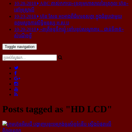
10-28-2018
ABC គាស់​កកាយ​«ទ្រព្យមហាសាល​នៃ​ត្រកូល ហ៊ុន»​
នៅ​អូស្ត្រាលី
10-23-2018
ហ៊ុន សែន អះអាង​ពី​ជំហរ​ខុស​គ្នា ក្នុង​ជំនួប​ជាមួយ​
ឧត្តម​ស្នងការ​សិទ្ធិ​មនុស្ស អ.ស.ប
10-20-2018
«រាត្រីចន្ទទឹកឃ្មុំ នៅបន្ទប់សណ្ឋាគារ... ជាន់ទី៣៥»
សំណើចខ្លី
Toggle navigation
Posts tagged as "HD LCD"