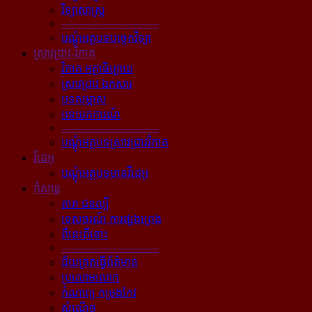
វិទ្យាសាស្ត្រ
----------------------------
បណ្ដុំអត្ថបទបច្ចេកវិទ្យា
ស្រាវជ្រាវ-វិភាគ
វិភាគ អត្ថាធិប្បាយ
ស្រាវជ្រាវ ឯកសារ
បទសម្ភាស
បទយកការណ៍
----------------------------
បណ្ដុំអត្ថបទស្រាវជ្រាវវិភាគ
វីដេអូ
បណ្ដុំអត្ថបទមានវីដេអូ
កំសាន្ដ
តារា ជនល្បី
ទេសចរណ៍ ការផ្សងព្រេង
ពីនេះពីនោះ
----------------------------
ជ័យគ្រតធ្វើព័ត៌មាន
ប្រលោមលោក
កំណាព្យ កម្រងកែវ
សំណើច