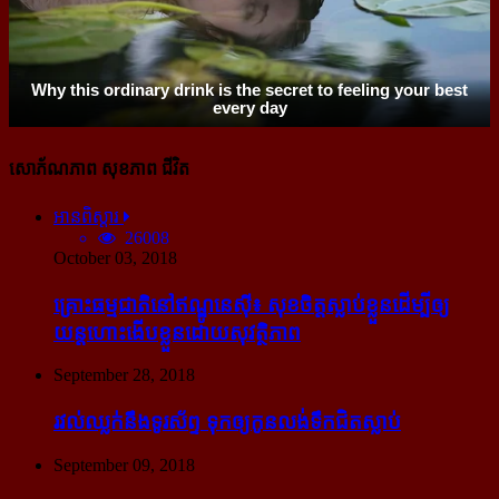
សោភ័ណភាព សុខភាព ជីវិត
អានពិស្ដារ
26008
October 03, 2018
គ្រោះធម្មជាតិនៅឥណ្ឌូនេស៊ី៖ សុខចិត្ត​ស្លាប់​ខ្លួន​ដើម្បី​ឲ្យ​
យន្ដហោះ​ងើប​ខ្លួន​ដោយ​សុវត្ថិភាព
September 28, 2018
រវល់​ឈ្លក់​នឹង​ទូរស័ព្ទ ទុក​ឲ្យ​កូន​លង់​ទឹក​ជិត​ស្លាប់
September 09, 2018