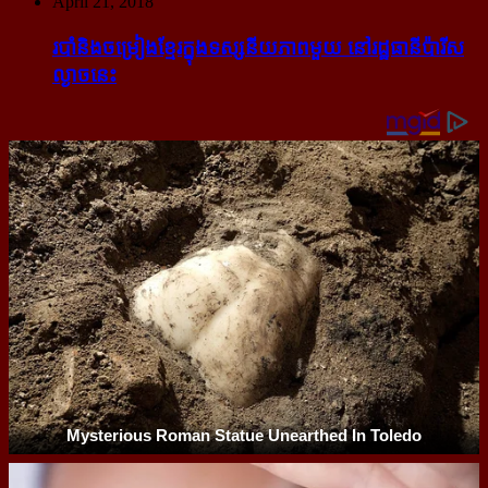
April 21, 2018
របាំ​និង​ចម្រៀង​ខ្មែរ​ក្នុង​ទស្សនីយភាព​មួយ នៅ​រដ្ឋធានី​ប៉ារីស​
ល្ងាច​នេះ