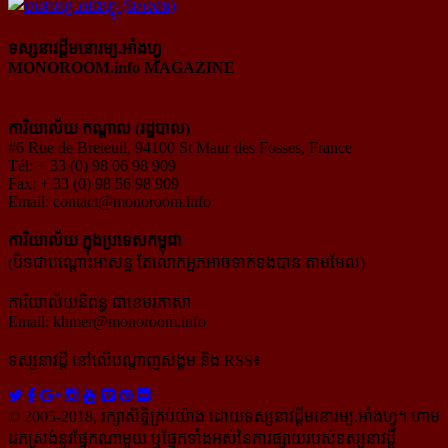
ទស្សនាវដ្ដីមនោរម្យ.អាំងហ្វូ
MONOROOM.info MAGAZINE
ការិយាល័យ កណ្ដាល (រដ្ឋបាល)
#6 Rue de Breteuil, 94100 St Maur des Fosses, France
Tél: + 33 (0) 98 06 98 909
Fax: + 33 (0) 98 56 98 909
Email:
contact@monoroom.info
ការិយាល័យ ក្នុង​ប្រទេស​កម្ពុជា
(បិទជាបណ្ដោះអាសន្ន តែលោកអ្នកអាចទាក់ទងបាន តាមមែល)
ការិយាល័យនិពន្ធ ជាខេមរភាសា
Email:
khmer@monoroom.info
ទស្សនាវដ្ដី​ នៅលើបណ្ដាញសង្គម និង RSS៖
© 2005-2018, រក្សាសិទ្ធិគ្រប់យ៉ាង ដោយទស្សនាវដ្ដី​មនោរម្យ.អាំងហ្វូ។ ហាម​
ដក​ស្រង់​នូវ​ផ្នែក​ណា​មួយ​ ឬ​ផ្នែក​ទាំង​អស់​នៃ​ការ​ផ្សាយ​របស់​ទស្សនាវដ្ដី​​