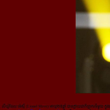
លីយ៉ូនែល ម៉េស៊ី (Lionel Messi) អាយុ២៥ឆ្នាំ បានក្លាយជាកីឡាករទីមួយ ក្នុងប