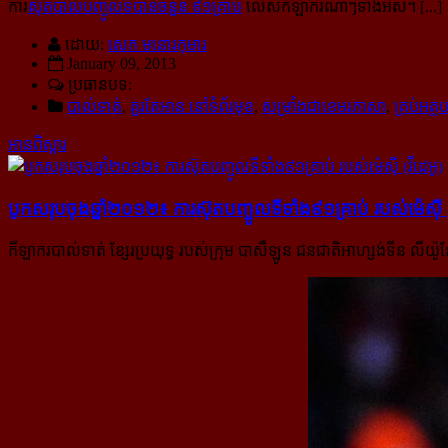
ការ
ស៊ុតបាល់បញ្ចូលទីបានចំនួន ៩១គ្រាប់
លើសកីឡាករណាៗទាំងអស់។ [...]
ដោយ:
សេក មនោរកុមារ
January 09, 2013
ប្រធានបទ:
បាល់ទាត់
,
គួរតែអាន នៅទំព័រមុខ
,
សម្រាំងជាខេមរភាសា
,
គ្រប់អត
អានពិស្ដារ
បូក​សរុប​ចុង​ឆ្នាំ​២០១២៖ ការ​ស៊ុត​បញ្ចូល​ទី​ទាំង​៩១​គ្រាប់ របស់​ម៉េស៊ី 
កីឡាករបាល់ទាត់ ខ្សែរប្រយុទ្ធ របស់ក្រុម បាសឺឡូន ជនជាតិអាហ្សង់ទីន លីយ៉