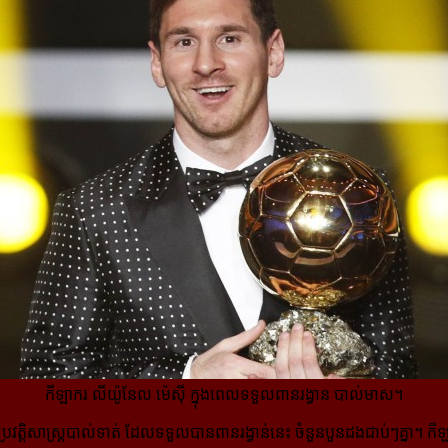
កីឡាករ លីយ៉ូនែល ម៉េស៊ី ក្នុងពេលទទួលពានរង្វាន បាល់មាស។
្រវត្តិសាស្ត្របាល់ទាត់ ដែលទទួលបាន​ពានរង្វាន់នេះ ចំនួនបួនដងជាប់ៗគ្នា។ កីឡ