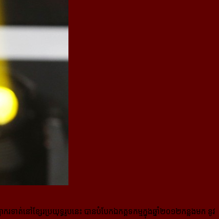
ាករទាត់នៅខ្សែរប្រយុទ្ធរូបនេះ បានបំបែកឯកគ្គទកម្មក្នុងឆ្នាំ២០១២កន្លងមក នូវ