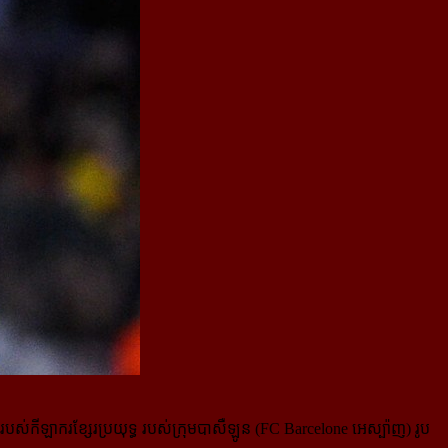
 របស់កីឡាករខ្សែរប្រយុទ្ធ របស់ក្រុមបាសឺឡូន (FC Barcelone អេស្ប៉ាញ) រូប