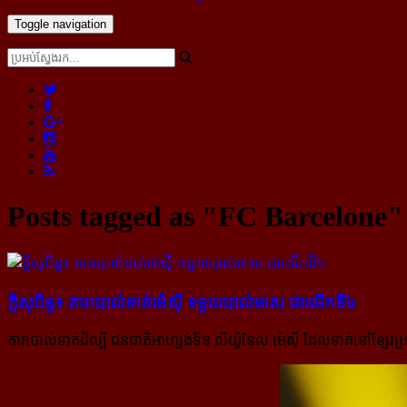
Toggle navigation
Posts tagged as "FC Barcelone"
ក្ដីសុបិន្ត៖ តារា​បាល់​ទាត់​ម៉េស៊ី ទទួល​បាល់​មាស ​ជា​លើក​ទី៤
តារាបាល់ទាត់ដ៏ល្បី ជនជាតិអាហ្សង់ទីន លីយ៉ូនែល ម៉េស៊ី ដែលទាត់នៅខ្សែ