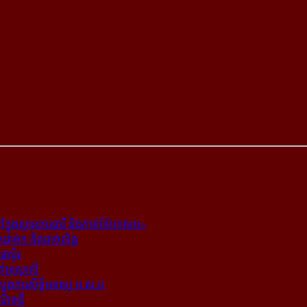
ក្នុង​ស្ថាន​ភារធារី និង​កាត់​បំបែក​សព»
ត​ដាច់ក និង​ដាច់​លិង្គ
ឆេស្ទ័រ
ូស្ត្រាលី
​ស្នងការ​សិទ្ធិ​មនុស្ស អ.ស.ប
ណើចខ្លី