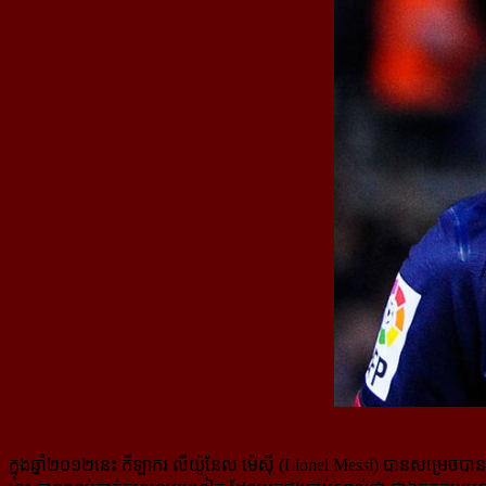
ក្នុងឆ្នាំ២០១២នេះ កីឡាករ លីយ៉ូនែល ម៉េស៊ី (Lionel Messi) បានសម្រេចបាននូ