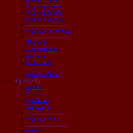
វិទ្យុ ទូរទស្សន៍ រូបភាព
ភាពយន្ដ ផ្ទាំងសំពត់ស
ប្រពៃណី ទំនៀមទម្លាប់
----------------------------
បណ្ដុំអត្ថបទវប្បធម៌សិល្បៈ
----------------------------
ជីវិតប្រចាំថ្ងៃ
សុខភាព អនាម័យ
សោភ័ណភាព
បេះដូង ស្នេហា
----------------------------
បណ្ដុំអត្ថបទពីជីវិត
កីឡា-បច្ចេកវិទ្យា
បាល់ទាត់
ប្រដាល់
ប្រណាំងយាន
កីឡាដទៃទៀត
----------------------------
បណ្ដុំអត្ថបទកីឡា
----------------------------
បច្ចេកវិទ្យា