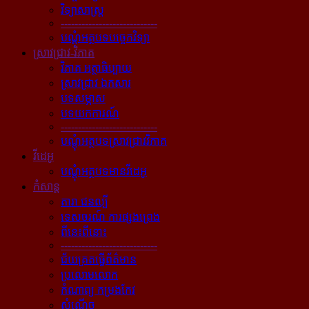
វិទ្យាសាស្ត្រ
----------------------------
បណ្ដុំអត្ថបទបច្ចេកវិទ្យា
ស្រាវជ្រាវ-វិភាគ
វិភាគ អត្ថាធិប្បាយ
ស្រាវជ្រាវ ឯកសារ
បទសម្ភាស
បទយកការណ៍
----------------------------
បណ្ដុំអត្ថបទស្រាវជ្រាវវិភាគ
វីដេអូ
បណ្ដុំអត្ថបទមានវីដេអូ
កំសាន្ដ
តារា ជនល្បី
ទេសចរណ៍ ការផ្សងព្រេង
ពីនេះពីនោះ
----------------------------
ជ័យគ្រតធ្វើព័ត៌មាន
ប្រលោមលោក
កំណាព្យ កម្រងកែវ
សំណើច