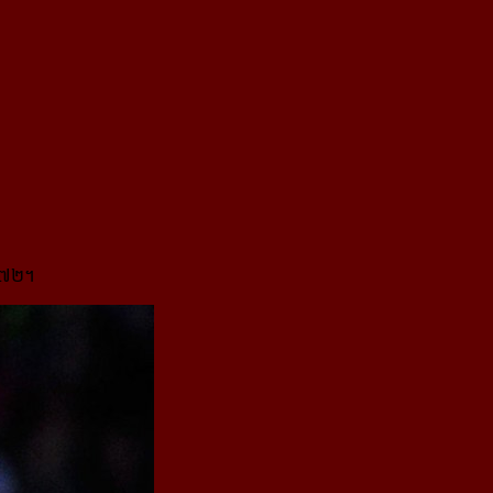
១៩៧២។