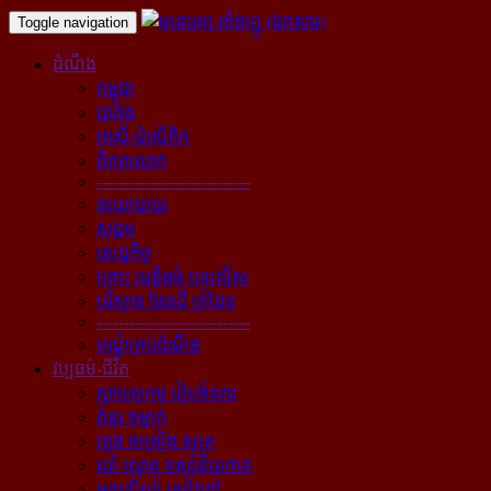
Toggle navigation
ដំណឹង
កម្ពុជា
បារាំង
អាស៊ី-ប៉ាស៊ីភិក
ពិភពលោក
----------------------------
នយោបាយ
សង្គម
សេដ្ឋកិច្ច
គ្រោះ យុត្តិធម៌ បទល្មើស
បរិស្ថាន ផែនដី ព្រំដែន
----------------------------
បណ្ដុំគ្រប់ដំណឹង
វប្បធម៌-ជីវិត
ស្ថាបត្យកម្ម រៀបចំនគរ
គំនូរ ចម្លាក់
ភ្លេង ចម្រៀង ស្មូត្រ
របាំ ល្ខោន ទស្សនីយភាព
អក្សសិល្ប៍ សៀវភៅ