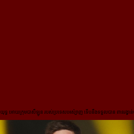
រប្រយុទ្ធ អោយក្រុមបាសឺឡូន របស់ប្រទេស​អេស៉្បាញ ទើបនឹងទទួលបាន ពានរង្