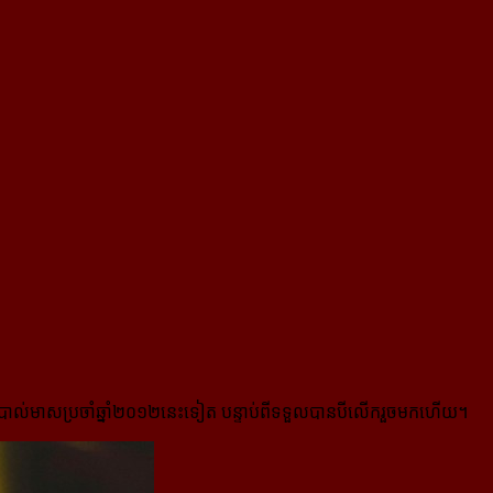
វាន់បាល់មាសប្រចាំឆ្នាំ២០១២នេះទៀត បន្ទាប់ពីទទួលបានបីលើករួចមកហើយ។