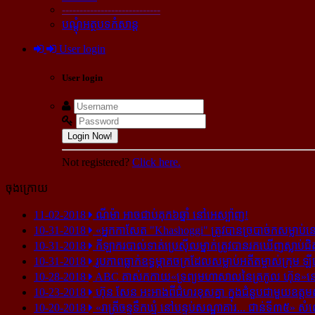
----------------------------
បណ្ដុំអត្ថបទកំសាន្ដ
User login
User login
Login Now!
Not registered?
Click here.
ចុងក្រោយ
11-02-2018
ណីម៉ា អាច​ជាប់​គុក​៦ឆ្នាំ នៅ​អេស្ប៉ាញ!
10-31-2018
«អ្នក​កាសែត "Khashoggi" ត្រូវ​បាន​ច្របាច់ក​សម្លាប់​នៅ​
10-31-2018
កីឡាករ​បាល់ទាត់​ប្រេស៊ីល​ម្នាក់​ត្រូវ​បាន​រក​ឃើញ​ស្លាប់​ជិ
10-31-2018
រូបភាព​ធ្លាក់​ឧទ្ធម្ភាគចក្រ​ដែល​សម្លាប់​អតីត​ម្ចាស់​ក្រុម​ ឡី
10-28-2018
ABC គាស់​កកាយ​«ទ្រព្យមហាសាល​នៃ​ត្រកូល ហ៊ុន»​នៅ​អ
10-23-2018
ហ៊ុន សែន អះអាង​ពី​ជំហរ​ខុស​គ្នា ក្នុង​ជំនួប​ជាមួយ​ឧត្តម
10-20-2018
«រាត្រីចន្ទទឹកឃ្មុំ នៅបន្ទប់សណ្ឋាគារ... ជាន់ទី៣៥» សំ