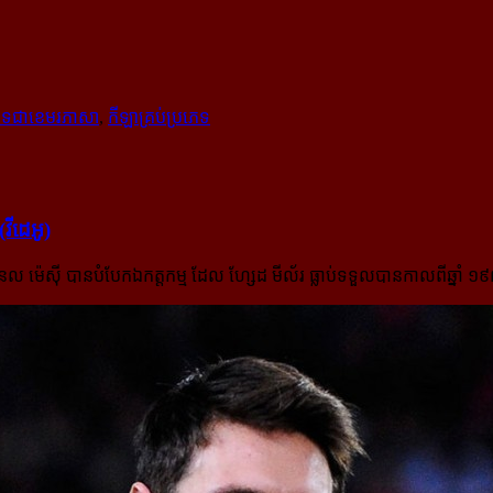
្ថបទជាខេមរភាសា
,
កីឡាគ្រប់ប្រភេទ
(វីដេអូ)
ូនែល ម៉េស៊ី បានបំបែកឯកត្តកម្ម ដែល ហ្សែដ មីល័រ ធ្លាប់ទទួលបានកាលពីឆ្នាំ 