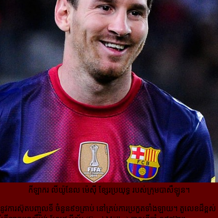
កីឡាករ លីយ៉ូនែល ម៉េស៊ី ខ្សែរប្រយុទ្ធ របស់ក្រុមបាសឺឡូន។
វការស៊ុតបញ្ចូលទី ចំនួន៩១គ្រាប់ នៅ​គ្រប់​ការ​ប្រកួតទាំងឡាយ។ តួលេខដ៏ខ្ពស់