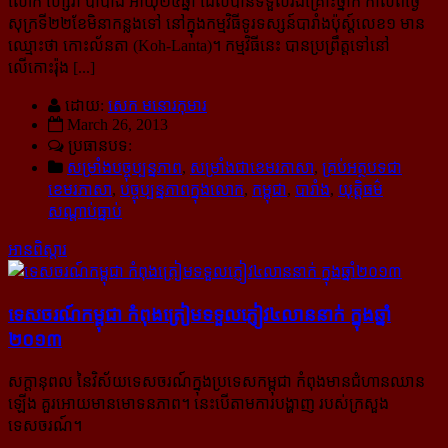
លោក ហ្សេរ៉ា បាបាំង អាយុ២៥ឆ្នាំ ដែល​បាន​ទទួលរងគ្រោះថ្នាក់ កាលពីថ្ងៃ
សុក្រទី២២ខែមិនាកន្លងទៅ នៅក្នុងកម្មវិធីទូរទស្សន៍បារាំងប៉ុស្ដ៍លេខ១ មាន
ឈ្មោះថា កោះល័នតា (Koh-Lanta)។ កម្មវិធីនេះ បានប្រព្រឹត្តទៅនៅ
លើកោះរ៉ុង [...]
ដោយ:
សេក មនោរកុមារ
March 26, 2013
ប្រធានបទ:
សម្រាំងបច្ចុប្បន្នភាព
,
សម្រាំងជាខេមរភាសា
,
គ្រប់អត្ថបទជា
ខេមរភាសា
,
បច្ចុប្បន្នភាពក្នុងលោក
,
កម្ពុជា
,
បារាំង
,
យុត្តិធម៌
សណ្ដាប់ធ្នាប់
អានពិស្ដារ
ទេសចរណ៍កម្ពុជា កំពុង​ត្រៀម​ទទួល​ភ្ញៀវ៤​លាន​​នាក់ ក្នុង​ឆ្នាំ​
២០១៣
សក្ដានុពល នៃវិស័យទេសចរណ៍ក្នុងប្រទេសកម្ពុជា កំពុងមានជំហានឈាន
ឡើង គួរអោយមានមោទនភាព។ នេះបើតាម​ការបង្ហាញ របស់ក្រសួង
ទេសចរណ៍។