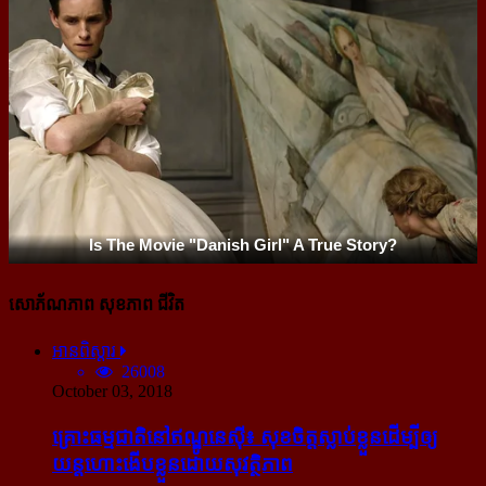
សោភ័ណភាព សុខភាព ជីវិត
អានពិស្ដារ
26008
October 03, 2018
គ្រោះធម្មជាតិនៅឥណ្ឌូនេស៊ី៖ សុខចិត្ត​ស្លាប់​ខ្លួន​ដើម្បី​ឲ្យ​
យន្ដហោះ​ងើប​ខ្លួន​ដោយ​សុវត្ថិភាព