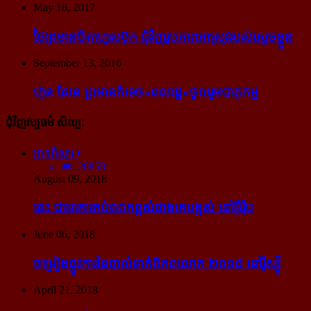
May 16, 2017
ថៃ​ព្រមាន​បិត​ហ្វេសប៊ុក ជុំ​វិញ​រូបភាព​អាស្រូវ​របស់​ស្ដេច​ខ្លួន
September 13, 2016
ហ៊ុន សែន ព្រមាន​កំទេច​«ពលរដ្ឋ»​ចូលរួម​បាតុកម្ម
ជុំវិញវប្បធម៌ សិល្បៈ
អានពិស្ដារ
20858
August 09, 2018
នេះ ជា​អាគារ​កប់​ពពក​ខ្ពស់​ជាង​គេ​បង្អស់ នៅ​អ៊ឺរ៉ុប
June 06, 2018
ចម្រៀង​ផ្លូវការ​នៃ​បាល់ទាត់​ពិភពលោក ២០១៨ នៅ​រ៉ូស្ស៊ី
April 21, 2018