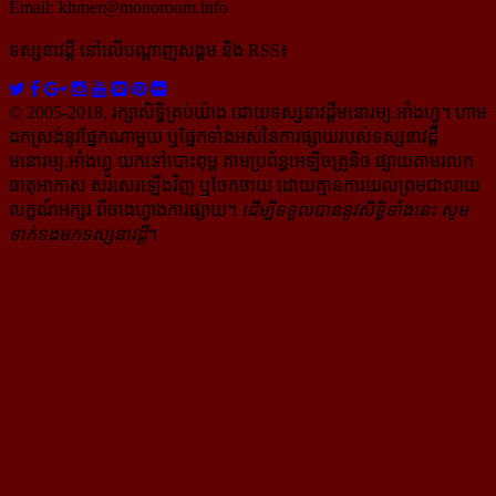
Email:
khmer@monoroom.info
ទស្សនាវដ្ដី​ នៅលើបណ្ដាញសង្គម និង RSS៖
© 2005-2018, រក្សាសិទ្ធិគ្រប់យ៉ាង ដោយទស្សនាវដ្ដី​មនោរម្យ.អាំងហ្វូ។ ហាម​
ដក​ស្រង់​នូវ​ផ្នែក​ណា​មួយ​ ឬ​ផ្នែក​ទាំង​អស់​នៃ​ការ​ផ្សាយ​របស់​ទស្សនាវដ្ដី​​
មនោរម្យ.អាំងហ្វូ យក​ទៅ​​បោះពុម្ព តាម​ប្រព័ន្ធ​អេឡិច​ត្រូនិច ផ្សាយ​តាម​រលក​
ធាតុអាកាស សរសេរ​ឡើង​វិញ ឬ​ចែក​ចាយ​ ដោយ​គ្មាន​ការ​យល់ព្រមជា​លាយ​
លក្ខណ៍​អក្សរ​ ពី​ចាងហ្វាង​ការ​ផ្សាយ​។
ដើម្បី​ទទួល​បាននូវសិទ្ធិ​ទាំងនេះ សូម​
ទាក់​ទង​មក​ទស្សនាវដ្ដី
។