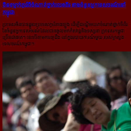
ចិន​ទម្លាក់​កូរ៉េ​ពី​ចំណាត់​ថ្នាក់​លេខ​ពីរ ខាង​ចំនួន​អ្នក​ទេសចរណ៍​នៅ​
កម្ពុជា
ប្រទេសចិនបានផ្ដួលប្រទេសកូរ៉េខាងត្បូង ដើម្បីដណ្ដើមយកចំណាត់ថ្នាក់ទីពីរ
នៃចំនួនអ្នកទេសចរណ៍ដែលបានចូល​មក​កំសាន្តនិងទស្សនា ប្រទេសកម្ពុជា
ច្រើនជាងគេ។ នេះបើតាមការឲ្យដឹង នៅក្នុងរបាយការណ៍មួយ របស់ក្រសួង
ទេសចរណ៍​កម្ពុជា។