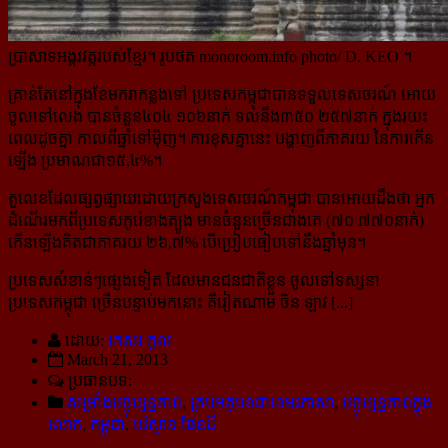
ប្រាសាទអង្គរវត្តរបស់ខ្មែរ។ រូបថត monoroom.info photo/ D. KEO ។
គ្រាន់តែនៅក្នុងខែមករាកន្លងទៅ ប្រទេសកម្ពុជាបានទទួលទេសចរណ៍ អោយ
ចូលទៅលេង បានចំនួន៤០៤ ១០៦នាក់ ទល់នឹង៣៥០ ២៥៧នាក់ ក្នុងរយះ
ពេលដូចគ្នា កាលពីឆ្នាំទៅម៉ិញ។ ការខុសគ្នានេះ បង្ហាញពីភាគរយ នៃការកើន
ឡើង ប្រមាណជា១៥,៤%។
តួលេខដែលផ្សព្វផ្សាយដោយក្រសួងទេសចរណ៍កម្ពុជា បានអោយដឹងថា អ្នក
ដំណើរមកពីប្រទេសកូរ៉េខាងត្បូង មាន​ចំនួនច្រើនជាងគេ (៧០ ៧៧០នាក់)
កើនឡើងគិតជាភាគរយ ២៦,៧% បើប្រៀបធៀបទៅនឹងឆ្នាំមុន។
ប្រទេសសំខាន់ៗផ្សេងទៀត ដែលមានជនជាតិខ្លួន ចូលទៅទស្សនា
ប្រទេសកម្ពុជា ច្រើនបន្ទាប់មកនោះ គឺរៀតណាម ចិន ឡាវ [...]
ដោយ:
កេសរ កូល
March 21, 2013
ប្រធានបទ:
សម្រាំងបច្ចុប្បន្នភាព
,
គ្រប់អត្ថបទជាខេមរភាសា
,
បច្ចុប្បន្នភាពក្នុង
លោក
,
កម្ពុជា
,
បរិស្ថាន ផែនដី