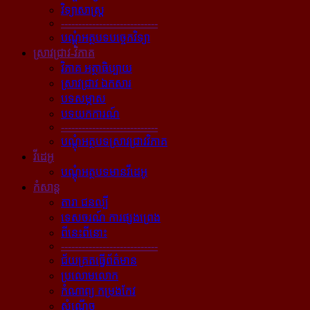
វិទ្យាសាស្ត្រ
----------------------------
បណ្ដុំអត្ថបទបច្ចេកវិទ្យា
ស្រាវជ្រាវ-វិភាគ
វិភាគ អត្ថាធិប្បាយ
ស្រាវជ្រាវ ឯកសារ
បទសម្ភាស
បទយកការណ៍
----------------------------
បណ្ដុំអត្ថបទស្រាវជ្រាវវិភាគ
វីដេអូ
បណ្ដុំអត្ថបទមានវីដេអូ
កំសាន្ដ
តារា ជនល្បី
ទេសចរណ៍ ការផ្សងព្រេង
ពីនេះពីនោះ
----------------------------
ជ័យគ្រតធ្វើព័ត៌មាន
ប្រលោមលោក
កំណាព្យ កម្រងកែវ
សំណើច