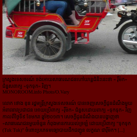
ក្រសួងទេសចរណ៍ ចង់អោយសាធារណជនហៅយាន្តជំនិះនេះថា « រ៉ឺម៉ក»
ជំនួសពាក្យ «ទុកទុក» វិញ។
MONOROOM.info Photo/O.Vary
លោក ថោង ខុន រដ្ឋមន្រ្តីក្រសួងទេសចរណ៍ បានចេញសេចក្ដីជូនដំណឹងមួយ
អំពាវនាវប្រជាជន អោយប្រើពាក្យ «រ៉ឺម៉ក» ជំនួសដោយពាក្យ «ទុកទុក» វិញ
កាលពីថ្ងៃទី៩ ខែមករា ឆ្នាំ២០១៣។ សេចក្តីជូនដំណឹងបានបង្ហាញថា
«
សាធារណជន​មួយចំនួន កំពុងមានការយល់ច្រឡំ ដោយប្រើពាក្យ “ទុកទុក
(Tuk Tuk)” ចំពោះប្រភេទមធ្យោបាយដឹកជញ្ជូន លក្ខណៈ​ជារ៉ឺម៉ក។ [...]