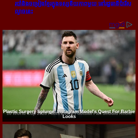
របាំ​និង​ចម្រៀង​ខ្មែរ​ក្នុង​ទស្សនីយភាព​មួយ នៅ​រដ្ឋធានី​ប៉ារីស​
ល្ងាច​នេះ