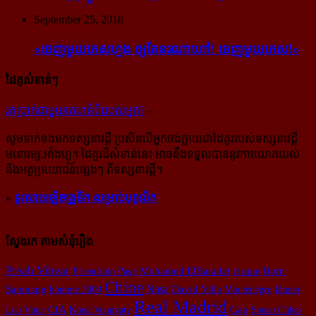
September 25, 2018
«ចេញ​មួយ​កេស​ហ្មង ឲ្យ​តែ​នរណា​ហៅ! ចេញ​មួយ​កេស!»
ដៃគូសំខាន់ៗ
រក​​ប្រាក់​​ជា​​មួយ​​គេហទំព័រ​​របស់​​អ្នក?
-
សូម​ទាក់ទង​មក​ទស្សនាវដ្ដី ប្រសិន​បើ​អ្នក​ចង់​ក្លាយ​ជា​ដៃគូរ​របស់​ទស្សនាវដ្ដី​
មនោរម្យ.អាំងហ្វូ។ ដៃ​គូរ​ដ៏​សំខាន់​នេះ អាច​នឹង​ទទួល​បាន​នូវ​ការ​យោគយល់
និង​អត្ថ​ប្រយោជន៍​ផ្សេងៗ ពីទស្សនាវដ្ដី។
»
ទូរសាអេឡិចត្រូនិក សម្រាប់បុគ្គលិក
ស្វែងរក តាមសំនុំរឿង
Preah Vihear
Friendship Page
Mohamed ElBaradei
cirque
Born
Chine
Nasa
Samnang
homme 3000
David Villa
Monténégro
khmer
Real Madrid
CIA
Leu
Vinci
Kong Vongyaty
Gap
Spean Chhes