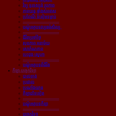
វិទ្យុ ទូរទស្សន៍ រូបភាព
ភាពយន្ដ ផ្ទាំងសំពត់ស
ប្រពៃណី ទំនៀមទម្លាប់
----------------------------
បណ្ដុំអត្ថបទវប្បធម៌សិល្បៈ
----------------------------
ជីវិតប្រចាំថ្ងៃ
សុខភាព អនាម័យ
សោភ័ណភាព
បេះដូង ស្នេហា
----------------------------
បណ្ដុំអត្ថបទពីជីវិត
កីឡា-បច្ចេកវិទ្យា
បាល់ទាត់
ប្រដាល់
ប្រណាំងយាន
កីឡាដទៃទៀត
----------------------------
បណ្ដុំអត្ថបទកីឡា
----------------------------
បច្ចេកវិទ្យា