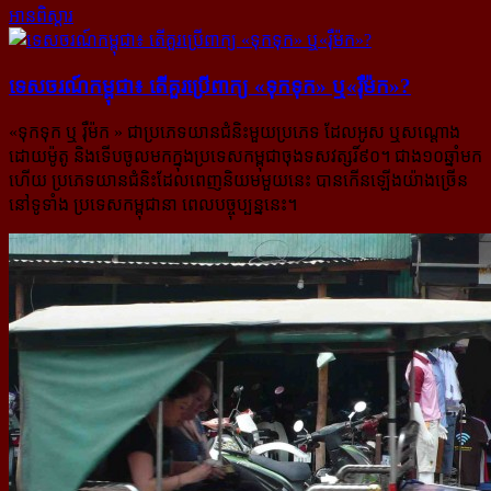
អានពិស្ដារ
ទេសចរណ៍កម្ពុជា៖ តើគួរ​ប្រើ​ពាក្យ «ទុកទុក» ឬ«រ៉ឺម៉ក»?
«ទុកទុក ឬ រ៉ឺម៉ក » ជាប្រភេទយានជំនិះមួយប្រភេទ ដែលអូស ឬសណ្តោង
ដោយម៉ូតូ និងទើបចូលមកក្នុង​ប្រទេសកម្ពុជា​ចុងទសវត្សរិ៍៩០។ ជាង១០ឆ្នាំមក
ហើយ ប្រភេទយានជំនិះដែលពេញនិយមមួយនេះ បានកើនឡើងយ៉ាង​ច្រើន
នៅទូទាំង ប្រទេសកម្ពុជានា ពេលបច្ចុប្បន្ននេះ។