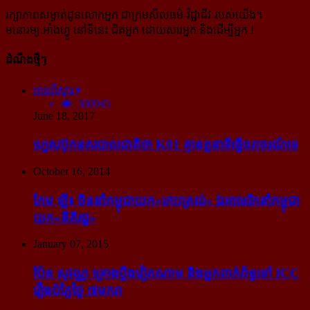
រក្សាភាពសម្ងាត់ជូនលោកអ្នក ជាក្រមសីលធម៌-​វិជ្ជាជីវៈ​របស់យើង។
មនោរម្យ.អាំងហ្វូ នៅទីនេះ ជិតអ្នក ដោយសារអ្នក និងដើម្បីអ្នក !
ដំណឹងថ្មីៗ
អានពិស្ដារ
300945
June 18, 2017
ហ្វេសប៊ុក​នគរបាល​ជាតិ​ថា K01 គ្មាន​តួនាទី​ធ្វើ​ចរាចរណ៍​ទេ
October 16, 2014
កែម ឡី៖ ចិន​នាំ​កម្ពុជា​យក​«កោះ​ត្រល់» ឯ​អាមេរិក​នាំ​កម្ពុជា​
យក​«នីតិរដ្ឋ»
January 07, 2015
ប៉ែន សុវណ្ណ គ្រោង​ប្តឹង​វៀតណាម និង​អ្នក​ពាក់​ព័ន្ធ​ទៅ ICC
រឿង​បំភ្លៃ​ថ្ងៃ ៧​មករា