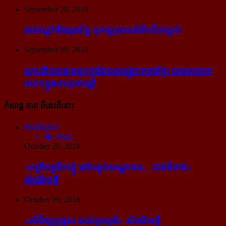
September 28, 2018
រវល់​ឈ្លក់​នឹង​ទូរស័ព្ទ ទុក​ឲ្យ​កូន​លង់​ទឹក​ជិត​ស្លាប់
September 09, 2018
ស្ថាបនិក​ពេទ្យ​គន្ធបុប្ផា​ដែល​សង្គ្រោះ​កុមារ​ខ្មែរ​ បាន​លាចាក​
លោក​ក្នុង​អាយុ​៧១ឆ្នាំ
កំសាន្ដ តារា ពីនេះពីនោះ
អានពិស្ដារ
9542
October 20, 2018
«រាត្រីចន្ទទឹកឃ្មុំ នៅបន្ទប់សណ្ឋាគារ... ជាន់ទី៣៥»
សំណើចខ្លី
October 09, 2018
«សំដី​ឲ្យ​ប្រផ្នូល របស់​កូនស្រី» សំណើចខ្លី