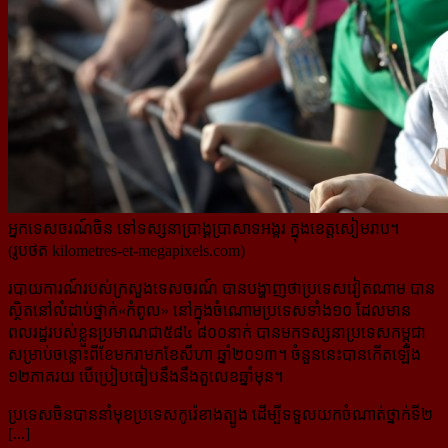
អ្នកទេសចរណ៍ចិន ទៅទស្សនាប្រាង្គប្រាសាទអង្គរ ក្នុងខេត្តសៀមរាប។
(រូបថត kilometres-et-megapixels.com)
របាយការណ៍របស់ក្រសួងទេសចរណ៍ បានបង្ហាញថាប្រទេសវៀតណាម បាន
ស្ថិតនៅលំដាប់ថ្នាក់«កំពូល» នៅក្នុង​ចំណោមប្រទេសទាំង១០ ដែលមាន
ពលរដ្ឋរបស់ខ្លួនប្រមាណជា៥៨៤ ៨០០នាក់ បានមកទស្សនាប្រទេសកម្ពុជា
សម្រាប់​ចន្លោះពីខែមករាមកខែសីហា ឆ្នាំ២០១៣។ ចំនួននេះបានកើតឡើង
១២ភាគរយ បើប្រៀបធៀបនឹងនឹងតួលេខឆ្នាំមុន។
ប្រទេសចិនបាននាំមុខប្រទេសកូរ៉េខាងត្បូង ដើម្បីទទួលយកចំណាត់ថ្នាក់ទី២
[...]