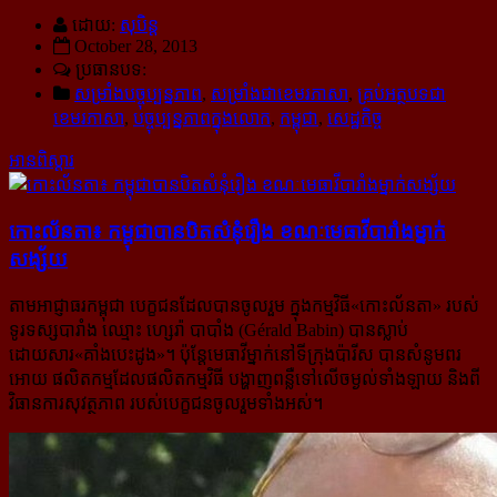
ដោយ:
សុបិន្ដ
October 28, 2013
ប្រធានបទ:
សម្រាំងបច្ចុប្បន្នភាព
,
សម្រាំងជាខេមរភាសា
,
គ្រប់អត្ថបទជា
ខេមរភាសា
,
បច្ចុប្បន្នភាពក្នុងលោក
,
កម្ពុជា
,
សេដ្ឋកិច្ច
អានពិស្ដារ
កោះល័នតា៖ កម្ពុជា​បាន​បិត​សំនុំ​រឿង ខណៈ​មេធាវី​បារាំង​ម្នាក់​​
សង្ស័យ
តាមអាជ្ញាធរកម្ពុជា បេក្ខជនដែលបានចូលរួម ក្នុងកម្មវិធី«កោះល័នតា» របស់
ទូរទស្សបារាំង ឈ្មោះ ហ្សេរ៉ា បាបាំង (Gérald Babin) បានស្លាប់
ដោយសារ«គាំងបេះដូង»។ ប៉ុន្តែមេធាវីម្នាក់នៅទីក្រុងប៉ារីស បានសំនូមពរ
អោយ ផលិតកម្ម​ដែល​ផលិតកម្មវិធី បង្ហាញពន្លឺទៅលើចម្ងល់ទាំងឡាយ និងពី
វិធានការសុវត្ថភាព របស់បេក្ខជនចូលរួមទាំងអស់។