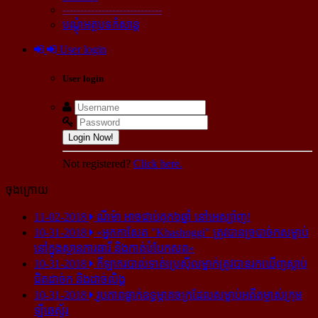
----------------------------
បណ្ដុំអត្ថបទកំសាន្ដ
User login
User login
Login Now!
Not registered?
Click here.
ចុងក្រោយ
11-02-2018
ណីម៉ា អាច​ជាប់​គុក​៦ឆ្នាំ នៅ​អេស្ប៉ាញ!
10-31-2018
«អ្នក​កាសែត "Khashoggi" ត្រូវ​បាន​ច្របាច់ក​សម្លាប់​
នៅ​ក្នុង​ស្ថាន​ភារធារី និង​កាត់​បំបែក​សព»
10-31-2018
កីឡាករ​បាល់ទាត់​ប្រេស៊ីល​ម្នាក់​ត្រូវ​បាន​រក​ឃើញ​ស្លាប់​
ជិត​ដាច់ក និង​ដាច់​លិង្គ
10-31-2018
រូបភាព​ធ្លាក់​ឧទ្ធម្ភាគចក្រ​ដែល​សម្លាប់​អតីត​ម្ចាស់​ក្រុម​
ឡីឆេស្ទ័រ