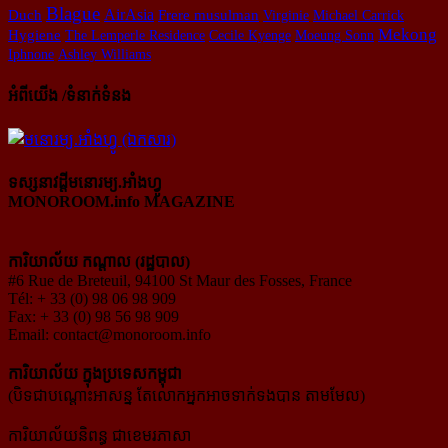
Blague
AirAsia
Duch
Frere musulman
Virginie
Michael Carrick
Mekong
Hygiene
The Lemperle Residence
Cecile Kyenge
Moeung Sonn
Iphnone
Ashley Williams
អំពីយើង /ទំនាក់ទំនង
ទស្សនាវដ្ដីមនោរម្យ.អាំងហ្វូ
MONOROOM.info MAGAZINE
ការិយាល័យ កណ្ដាល (រដ្ឋបាល)
#6 Rue de Breteuil, 94100 St Maur des Fosses, France
Tél: + 33 (0) 98 06 98 909
Fax: + 33 (0) 98 56 98 909
Email:
contact@monoroom.info
ការិយាល័យ ក្នុង​ប្រទេស​កម្ពុជា
(បិទជាបណ្ដោះអាសន្ន តែលោកអ្នកអាចទាក់ទងបាន តាមមែល)
ការិយាល័យនិពន្ធ ជាខេមរភាសា