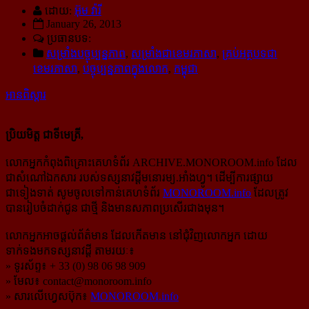
ដោយ:
អ៊ុម វ៉ារី
January 26, 2013
ប្រធានបទ:
សម្រាំងបច្ចុប្បន្នភាព
,
សម្រាំងជាខេមរភាសា
,
គ្រប់អត្ថបទជា
ខេមរភាសា
,
បច្ចុប្បន្នភាពក្នុងលោក
,
កម្ពុជា
អានពិស្ដារ
ប្រិយមិត្ត ជាទីមេត្រី,
លោកអ្នកកំពុងពិគ្រោះគេហទំព័រ ARCHIVE.MONOROOM.info ដែល
ជាសំណៅឯកសារ របស់ទស្សនាវដ្ដីមនោរម្យ.អាំងហ្វូ។ ដើម្បីការផ្សាយ
ជាទៀងទាត់ សូមចូលទៅកាន់​គេហទំព័រ
MONOROOM.info
ដែលត្រូវ
បានរៀបចំដាក់ជូន ជាថ្មី និងមានសភាពប្រសើរជាងមុន។
លោកអ្នកអាចផ្ដល់ព័ត៌មាន ដែលកើតមាន នៅជុំវិញលោកអ្នក ដោយ
ទាក់ទងមកទស្សនាវដ្ដី តាមរយៈ៖
» ទូរស័ព្ទ៖ + 33 (0) 98 06 98 909
» មែល៖
contact@monoroom.info
» សារលើហ្វេសប៊ុក៖
MONOROOM.info