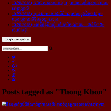
10-28-2018
ABC គាស់​កកាយ​«ទ្រព្យមហាសាល​នៃ​ត្រកូល ហ៊ុន»​
នៅ​អូស្ត្រាលី
10-23-2018
ហ៊ុន សែន អះអាង​ពី​ជំហរ​ខុស​គ្នា ក្នុង​ជំនួប​ជាមួយ​
ឧត្តម​ស្នងការ​សិទ្ធិ​មនុស្ស អ.ស.ប
10-20-2018
«រាត្រីចន្ទទឹកឃ្មុំ នៅបន្ទប់សណ្ឋាគារ... ជាន់ទី៣៥»
សំណើចខ្លី
Toggle navigation
Posts tagged as "Thong Khon"