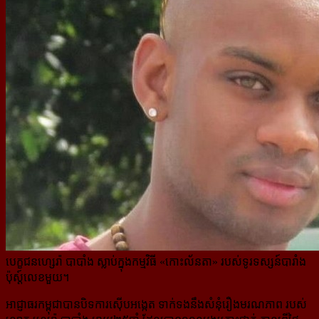
បេក្ខជនហ្សេរ៉ា បាបាំង ស្លាប់ក្នុងកម្មវិធី «កោះល័នតា» របស់ទូរទស្សន៍បារាំង
ប៉ុស្ដ៍លេខមួយ។
អាជ្ញាធរកម្ពុជាបានបិទការស៊ើបអង្កេត ទាក់ទងនឹងសំនុំរឿងមរណភាព របស់