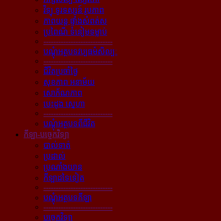
វិទ្យុ ទូរទស្សន៍ រូបភាព
ភាពយន្ដ ផ្ទាំងសំពត់ស
ប្រពៃណី ទំនៀមទម្លាប់
----------------------------
បណ្ដុំអត្ថបទវប្បធម៌សិល្បៈ
----------------------------
ជីវិតប្រចាំថ្ងៃ
សុខភាព អនាម័យ
សោភ័ណភាព
បេះដូង ស្នេហា
----------------------------
បណ្ដុំអត្ថបទពីជីវិត
កីឡា-បច្ចេកវិទ្យា
បាល់ទាត់
ប្រដាល់
ប្រណាំងយាន
កីឡាដទៃទៀត
----------------------------
បណ្ដុំអត្ថបទកីឡា
----------------------------
បច្ចេកវិទ្យា