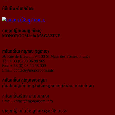
អំពីយើង /ទំនាក់ទំនង
ទស្សនាវដ្ដីមនោរម្យ.អាំងហ្វូ
MONOROOM.info MAGAZINE
ការិយាល័យ កណ្ដាល (រដ្ឋបាល)
#6 Rue de Breteuil, 94100 St Maur des Fosses, France
Tél: + 33 (0) 98 06 98 909
Fax: + 33 (0) 98 56 98 909
Email:
contact@monoroom.info
ការិយាល័យ ក្នុង​ប្រទេស​កម្ពុជា
(បិទជាបណ្ដោះអាសន្ន តែលោកអ្នកអាចទាក់ទងបាន តាមមែល)
ការិយាល័យនិពន្ធ ជាខេមរភាសា
Email:
khmer@monoroom.info
ទស្សនាវដ្ដី​ នៅលើបណ្ដាញសង្គម និង RSS៖