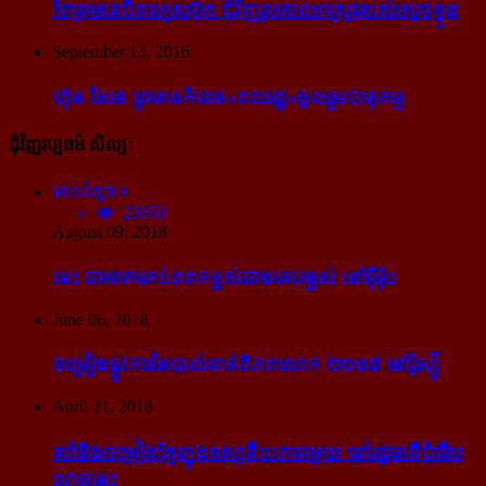
ថៃ​ព្រមាន​បិត​ហ្វេសប៊ុក ជុំ​វិញ​រូបភាព​អាស្រូវ​របស់​ស្ដេច​ខ្លួន
September 13, 2016
ហ៊ុន សែន ព្រមាន​កំទេច​«ពលរដ្ឋ»​ចូលរួម​បាតុកម្ម
ជុំវិញវប្បធម៌ សិល្បៈ
អានពិស្ដារ
20858
August 09, 2018
នេះ ជា​អាគារ​កប់​ពពក​ខ្ពស់​ជាង​គេ​បង្អស់ នៅ​អ៊ឺរ៉ុប
June 06, 2018
ចម្រៀង​ផ្លូវការ​នៃ​បាល់ទាត់​ពិភពលោក ២០១៨ នៅ​រ៉ូស្ស៊ី
April 21, 2018
របាំ​និង​ចម្រៀង​ខ្មែរ​ក្នុង​ទស្សនីយភាព​មួយ នៅ​រដ្ឋធានី​ប៉ារីស​
ល្ងាច​នេះ