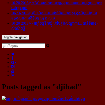
10-28-2018
ABC គាស់​កកាយ​«ទ្រព្យមហាសាល​នៃ​ត្រកូល ហ៊ុន»​
នៅ​អូស្ត្រាលី
10-23-2018
ហ៊ុន សែន អះអាង​ពី​ជំហរ​ខុស​គ្នា ក្នុង​ជំនួប​ជាមួយ​
ឧត្តម​ស្នងការ​សិទ្ធិ​មនុស្ស អ.ស.ប
10-20-2018
«រាត្រីចន្ទទឹកឃ្មុំ នៅបន្ទប់សណ្ឋាគារ... ជាន់ទី៣៥»
សំណើចខ្លី
Toggle navigation
Posts tagged as "djihad"