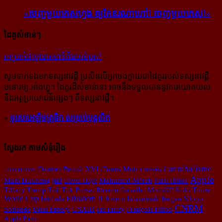
«ចេញ​មួយ​កេស​ហ្មង ឲ្យ​តែ​នរណា​ហៅ! ចេញ​មួយ​កេស!»
ដៃគូសំខាន់ៗ
រក​​ប្រាក់​​ជា​​មួយ​​គេហទំព័រ​​របស់​​អ្នក?
-
សូម​ទាក់ទង​មក​ទស្សនាវដ្ដី ប្រសិន​បើ​អ្នក​ចង់​ក្លាយ​ជា​ដៃគូរ​របស់​ទស្សនាវដ្ដី​
មនោរម្យ.អាំងហ្វូ។ ដៃ​គូរ​ដ៏​សំខាន់​នេះ អាច​នឹង​ទទួល​បាន​នូវ​ការ​យោគយល់
និង​អត្ថ​ប្រយោជន៍​ផ្សេងៗ ពីទស្សនាវដ្ដី។
»
ទូរសាអេឡិចត្រូនិក សម្រាប់បុគ្គលិក
ស្វែងរក តាមសំនុំរឿង
Cannibalisme
miss univer
Dentier
Benoît XVI
iTunes
Mots croisés
Apple
Mam Bunheng
juif
David Haye
Mohamed Merah
Paris Hilton
Tiffany Trump
Tuk Tuk
Pursat
Ricardo Carvalho
MotoGP
Kolo Toure
World Cup
Elizabeth II
Intifada
Arseni Iatseniouk
Jurgen Klopp
CNRM
François Fillon
hollande
Unai Emery
USAID
san rainsy
Apple Paris