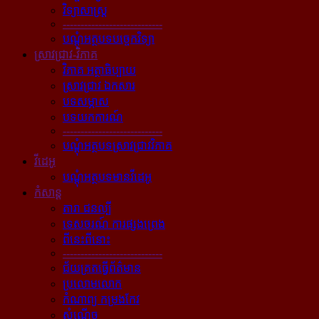
វិទ្យាសាស្ត្រ
----------------------------
បណ្ដុំអត្ថបទបច្ចេកវិទ្យា
ស្រាវជ្រាវ-វិភាគ
វិភាគ អត្ថាធិប្បាយ
ស្រាវជ្រាវ ឯកសារ
បទសម្ភាស
បទយកការណ៍
----------------------------
បណ្ដុំអត្ថបទស្រាវជ្រាវវិភាគ
វីដេអូ
បណ្ដុំអត្ថបទមានវីដេអូ
កំសាន្ដ
តារា ជនល្បី
ទេសចរណ៍ ការផ្សងព្រេង
ពីនេះពីនោះ
----------------------------
ជ័យគ្រតធ្វើព័ត៌មាន
ប្រលោមលោក
កំណាព្យ កម្រងកែវ
សំណើច