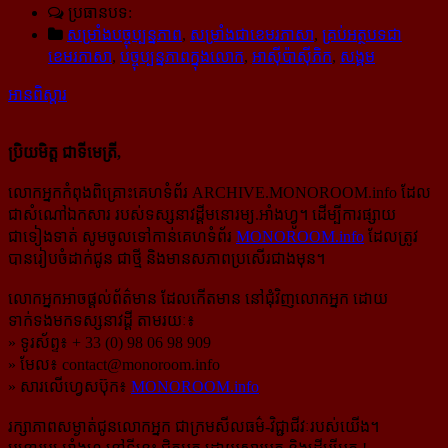
ប្រធានបទ:
សម្រាំងបច្ចុប្បន្នភាព
,
សម្រាំងជាខេមរភាសា
,
គ្រប់អត្ថបទជា
ខេមរភាសា
,
បច្ចុប្បន្នភាពក្នុងលោក
,
អាស៊ីប៉ាស៊ីភិក
,
សង្គម
អានពិស្ដារ
ប្រិយមិត្ត ជាទីមេត្រី,
លោកអ្នកកំពុងពិគ្រោះគេហទំព័រ ARCHIVE.MONOROOM.info ដែល
ជាសំណៅឯកសារ របស់ទស្សនាវដ្ដីមនោរម្យ.អាំងហ្វូ។ ដើម្បីការផ្សាយ
ជាទៀងទាត់ សូមចូលទៅកាន់​គេហទំព័រ
MONOROOM.info
ដែលត្រូវ
បានរៀបចំដាក់ជូន ជាថ្មី និងមានសភាពប្រសើរជាងមុន។
លោកអ្នកអាចផ្ដល់ព័ត៌មាន ដែលកើតមាន នៅជុំវិញលោកអ្នក ដោយ
ទាក់ទងមកទស្សនាវដ្ដី តាមរយៈ៖
» ទូរស័ព្ទ៖ + 33 (0) 98 06 98 909
» មែល៖
contact@monoroom.info
» សារលើហ្វេសប៊ុក៖
MONOROOM.info
រក្សាភាពសម្ងាត់ជូនលោកអ្នក ជាក្រមសីលធម៌-​វិជ្ជាជីវៈ​របស់យើង។