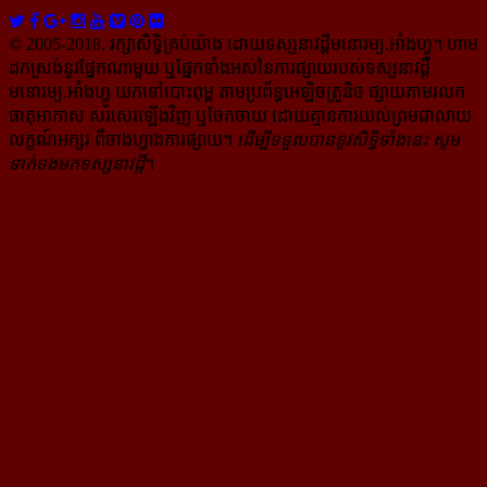
© 2005-2018, រក្សាសិទ្ធិគ្រប់យ៉ាង ដោយទស្សនាវដ្ដី​មនោរម្យ.អាំងហ្វូ។ ហាម​
ដក​ស្រង់​នូវ​ផ្នែក​ណា​មួយ​ ឬ​ផ្នែក​ទាំង​អស់​នៃ​ការ​ផ្សាយ​របស់​ទស្សនាវដ្ដី​​
មនោរម្យ.អាំងហ្វូ យក​ទៅ​​បោះពុម្ព តាម​ប្រព័ន្ធ​អេឡិច​ត្រូនិច ផ្សាយ​តាម​រលក​
ធាតុអាកាស សរសេរ​ឡើង​វិញ ឬ​ចែក​ចាយ​ ដោយ​គ្មាន​ការ​យល់ព្រមជា​លាយ​
លក្ខណ៍​អក្សរ​ ពី​ចាងហ្វាង​ការ​ផ្សាយ​។
ដើម្បី​ទទួល​បាននូវសិទ្ធិ​ទាំងនេះ សូម​
ទាក់​ទង​មក​ទស្សនាវដ្ដី
។