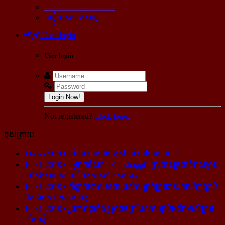
----------------------------
បណ្ដុំអត្ថបទកំសាន្ដ
User login
User login
Login Now!
Not registered?
Click here.
ចុងក្រោយ
11-02-2018
ណីម៉ា អាច​ជាប់​គុក​៦ឆ្នាំ នៅ​អេស្ប៉ាញ!
10-31-2018
«អ្នក​កាសែត "Khashoggi" ត្រូវ​បាន​ច្របាច់ក​សម្លាប់​
នៅ​ក្នុង​ស្ថាន​ភារធារី និង​កាត់​បំបែក​សព»
10-31-2018
កីឡាករ​បាល់ទាត់​ប្រេស៊ីល​ម្នាក់​ត្រូវ​បាន​រក​ឃើញ​ស្លាប់​
ជិត​ដាច់ក និង​ដាច់​លិង្គ
10-31-2018
រូបភាព​ធ្លាក់​ឧទ្ធម្ភាគចក្រ​ដែល​សម្លាប់​អតីត​ម្ចាស់​ក្រុម​
ឡីឆេស្ទ័រ