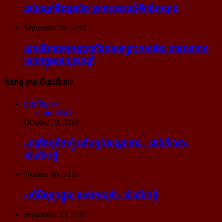
រវល់​ឈ្លក់​នឹង​ទូរស័ព្ទ ទុក​ឲ្យ​កូន​លង់​ទឹក​ជិត​ស្លាប់
September 09, 2018
ស្ថាបនិក​ពេទ្យ​គន្ធបុប្ផា​ដែល​សង្គ្រោះ​កុមារ​ខ្មែរ​ បាន​លាចាក​
លោក​ក្នុង​អាយុ​៧១ឆ្នាំ
កំសាន្ដ តារា ពីនេះពីនោះ
អានពិស្ដារ
9542
October 20, 2018
«រាត្រីចន្ទទឹកឃ្មុំ នៅបន្ទប់សណ្ឋាគារ... ជាន់ទី៣៥»
សំណើចខ្លី
October 09, 2018
«សំដី​ឲ្យ​ប្រផ្នូល របស់​កូនស្រី» សំណើចខ្លី
September 25, 2018