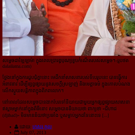
សម្ដេចដាឡៃឡាម៉ា ក្នុងពេលប្រារព្ធបុណ្យខួបកំណើតរបស់សម្ដេច។ (រូបថត
dalailama.com)
ថ្លែងនៅក្នុងការជួបជុំគ្នានោះ មេដឹកនាំសាសនារបស់ទីបេរូបនេះ បានធ្វើការ
អំពាវនាវ ដើម្បីផ្សព្វផ្សាយនូវសេចក្ដីស្រឡាញ់ និងមេត្តាធម៌ ក្នុងគោលបំណង
លើកស្ទួយសន្តិភាពក្នុងពិភពលោក។
នៅពេលដែលសម្ដេចបានងាកបែរទៅនិយាយជាមួយអ្នកផ្សព្វផ្សាយសាសនា
ឥស្លាមម្នាក់នៅក្នុងពិធីនោះ សម្ដេចបាន​និយាយថា ពាក្យថា «ជីហាដ
(djihad)» មិនមានន័យថាប្រឆាំង ឬសម្លាប់អ្នកដទៃនោះទេ [...]
ដោយ:
កេសរ កូល
July 07, 2013