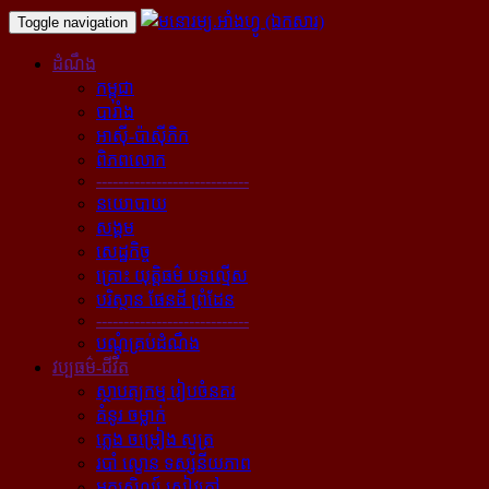
Toggle navigation
ដំណឹង
កម្ពុជា
បារាំង
អាស៊ី-ប៉ាស៊ីភិក
ពិភពលោក
----------------------------
នយោបាយ
សង្គម
សេដ្ឋកិច្ច
គ្រោះ យុត្តិធម៌ បទល្មើស
បរិស្ថាន ផែនដី ព្រំដែន
----------------------------
បណ្ដុំគ្រប់ដំណឹង
វប្បធម៌-ជីវិត
ស្ថាបត្យកម្ម រៀបចំនគរ
គំនូរ ចម្លាក់
ភ្លេង ចម្រៀង ស្មូត្រ
របាំ ល្ខោន ទស្សនីយភាព
អក្សសិល្ប៍ សៀវភៅ