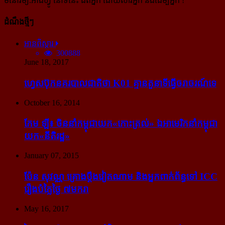
មនោរម្យ.អាំងហ្វូ នៅទីនេះ ជិតអ្នក ដោយសារអ្នក និងដើម្បីអ្នក !
ដំណឹងថ្មីៗ
អានពិស្ដារ
300888
June 18, 2017
ហ្វេសប៊ុក​នគរបាល​ជាតិ​ថា K01 គ្មាន​តួនាទី​ធ្វើ​ចរាចរណ៍​ទេ
October 16, 2014
កែម ឡី៖ ចិន​នាំ​កម្ពុជា​យក​«កោះ​ត្រល់» ឯ​អាមេរិក​នាំ​កម្ពុជា​
យក​«នីតិរដ្ឋ»
January 07, 2015
ប៉ែន សុវណ្ណ គ្រោង​ប្តឹង​វៀតណាម និង​អ្នក​ពាក់​ព័ន្ធ​ទៅ ICC
រឿង​បំភ្លៃ​ថ្ងៃ ៧​មករា
May 16, 2017