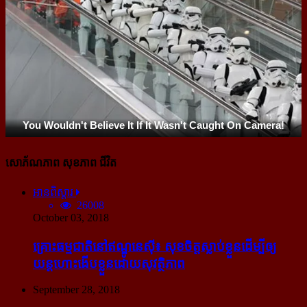
សោភ័ណភាព សុខភាព ជីវិត
អានពិស្ដារ
26008
October 03, 2018
គ្រោះធម្មជាតិនៅឥណ្ឌូនេស៊ី៖ សុខចិត្ត​ស្លាប់​ខ្លួន​ដើម្បី​ឲ្យ​
យន្ដហោះ​ងើប​ខ្លួន​ដោយ​សុវត្ថិភាព
September 28, 2018