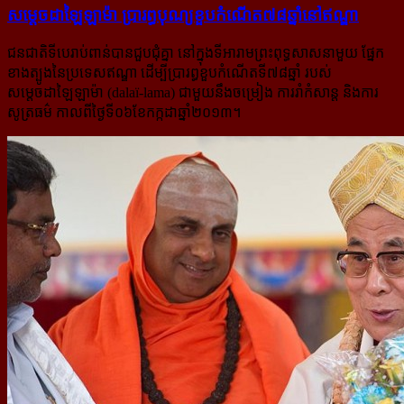
សម្ដេច​ដាឡៃឡាម៉ា ប្រារព្ធ​បុណ្យ​ខួប​កំណើត​៧៨​ឆ្នាំ​នៅ​ឥណ្ឌា​
ជនជាតិទីបេរាប់ពាន់បានជួបជុំគ្នា នៅក្នុងទីអារាមព្រះពុទ្ធសាសនាមួយ ផ្នែក
ខាងត្បូងនៃប្រទេសឥណ្ឌា ដើម្បីប្រារព្ធខួប​កំណើតទី៧៨ឆ្នាំ របស់
សម្ដេចដាឡៃឡាម៉ា (dalaï-lama) ជាមួយនឹងចម្រៀង ការរាំកំសាន្ដ និងការ
សូត្រធម៌ កាលពីថ្ងៃ​ទី០៦​ខែកក្កដាឆ្នាំ២០១៣។