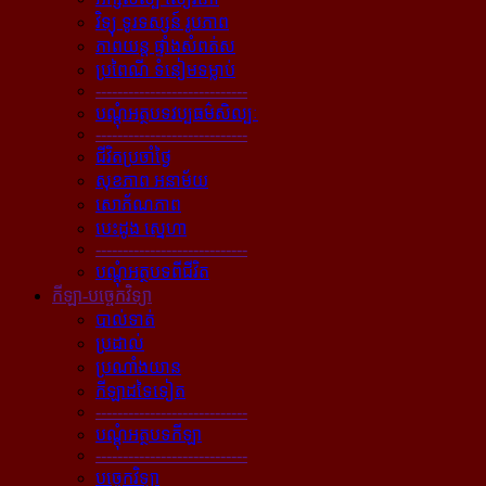
វិទ្យុ ទូរទស្សន៍ រូបភាព
ភាពយន្ដ ផ្ទាំងសំពត់ស
ប្រពៃណី ទំនៀមទម្លាប់
----------------------------
បណ្ដុំអត្ថបទវប្បធម៌សិល្បៈ
----------------------------
ជីវិតប្រចាំថ្ងៃ
សុខភាព អនាម័យ
សោភ័ណភាព
បេះដូង ស្នេហា
----------------------------
បណ្ដុំអត្ថបទពីជីវិត
កីឡា-បច្ចេកវិទ្យា
បាល់ទាត់
ប្រដាល់
ប្រណាំងយាន
កីឡាដទៃទៀត
----------------------------
បណ្ដុំអត្ថបទកីឡា
----------------------------
បច្ចេកវិទ្យា