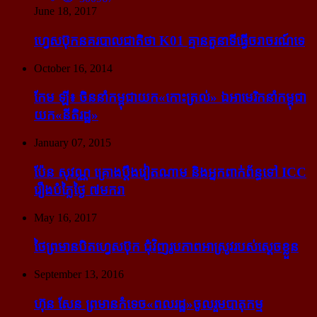
June 18, 2017
ហ្វេសប៊ុក​នគរបាល​ជាតិ​ថា K01 គ្មាន​តួនាទី​ធ្វើ​ចរាចរណ៍​ទេ
October 16, 2014
កែម ឡី៖ ចិន​នាំ​កម្ពុជា​យក​«កោះ​ត្រល់» ឯ​អាមេរិក​នាំ​កម្ពុជា​
យក​«នីតិរដ្ឋ»
January 07, 2015
ប៉ែន សុវណ្ណ គ្រោង​ប្តឹង​វៀតណាម និង​អ្នក​ពាក់​ព័ន្ធ​ទៅ ICC
រឿង​បំភ្លៃ​ថ្ងៃ ៧​មករា
May 16, 2017
ថៃ​ព្រមាន​បិត​ហ្វេសប៊ុក ជុំ​វិញ​រូបភាព​អាស្រូវ​របស់​ស្ដេច​ខ្លួន
September 13, 2016
ហ៊ុន សែន ព្រមាន​កំទេច​«ពលរដ្ឋ»​ចូលរួម​បាតុកម្ម