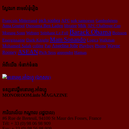
ស្វែងរក តាមសំនុំរឿង
pich sophea
AFC
sok samoeun
François Mitterrand
Cambodgiens
Oussama Ben Laden
Anna Goutsol
libraire
Milk
AFC Challenge-Cup
Barack Obama
Moeung Sonn
Webster
Stéphane Le Foll
Boisson
Mam Sonando
Energissante
Dark Knight
Logica
Walkman
Angelina Jolie
Playboy
Wayne
Mohamed Salah
collère
Pap
Phone
ASEAN
Rooney
Pich Sros
apprendre
Hamas
អំពីយើង /ទំនាក់ទំនង
ទស្សនាវដ្ដីមនោរម្យ.អាំងហ្វូ
MONOROOM.info MAGAZINE
ការិយាល័យ កណ្ដាល (រដ្ឋបាល)
#6 Rue de Breteuil, 94100 St Maur des Fosses, France
Tél: + 33 (0) 98 06 98 909
Fax: + 33 (0) 98 56 98 909