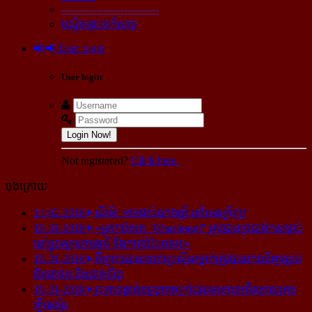
----------------------------
បណ្ដុំអត្ថបទកំសាន្ដ
User login
User login
Login Now!
Not registered?
Click here.
ចុងក្រោយ
11-02-2018
ណីម៉ា អាច​ជាប់​គុក​៦ឆ្នាំ នៅ​អេស្ប៉ាញ!
10-31-2018
«អ្នក​កាសែត "Khashoggi" ត្រូវ​បាន​ច្របាច់ក​សម្លាប់​
នៅ​ក្នុង​ស្ថាន​ភារធារី និង​កាត់​បំបែក​សព»
10-31-2018
កីឡាករ​បាល់ទាត់​ប្រេស៊ីល​ម្នាក់​ត្រូវ​បាន​រក​ឃើញ​ស្លាប់​
ជិត​ដាច់ក និង​ដាច់​លិង្គ
10-31-2018
រូបភាព​ធ្លាក់​ឧទ្ធម្ភាគចក្រ​ដែល​សម្លាប់​អតីត​ម្ចាស់​ក្រុម​
ឡីឆេស្ទ័រ