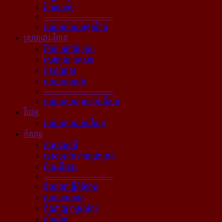
វិទ្យាសាស្ត្រ
----------------------------
បណ្ដុំអត្ថបទបច្ចេកវិទ្យា
ស្រាវជ្រាវ-វិភាគ
វិភាគ អត្ថាធិប្បាយ
ស្រាវជ្រាវ ឯកសារ
បទសម្ភាស
បទយកការណ៍
----------------------------
បណ្ដុំអត្ថបទស្រាវជ្រាវវិភាគ
វីដេអូ
បណ្ដុំអត្ថបទមានវីដេអូ
កំសាន្ដ
តារា ជនល្បី
ទេសចរណ៍ ការផ្សងព្រេង
ពីនេះពីនោះ
----------------------------
ជ័យគ្រតធ្វើព័ត៌មាន
ប្រលោមលោក
កំណាព្យ កម្រងកែវ
សំណើច