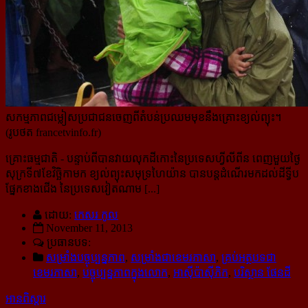
សកម្មភាពជម្លៀសប្រជាជនចេញពីតំបន់ប្រឈមមុខនឹងគ្រោះខ្យល់ព្យុះ។
(រូបថត francetvinfo.fr)
គ្រោះធម្មជាតិ
- បន្ទាប់ពីបានវាយលុកដីកោះនៃប្រទេសហ្វីលីពីន ពេញមួយថ្ងៃ
សុក្រទី៧ខែវិច្ឆិកាមក ខ្យល់ព្យុះសមុទ្រ​ហៃយ៉ាន បានបន្តដំណើរមកដល់ដីទ្វីប
ផ្នែកខាងជើង នៃប្រទេសវៀតណាម [...]
ដោយ:
កេសរ កូល
November 11, 2013
ប្រធានបទ:
សម្រាំងបច្ចុប្បន្នភាព
,
សម្រាំងជាខេមរភាសា
,
គ្រប់អត្ថបទជា
ខេមរភាសា
,
បច្ចុប្បន្នភាពក្នុងលោក
,
អាស៊ីប៉ាស៊ីភិក
,
បរិស្ថាន ផែនដី
អានពិស្ដារ