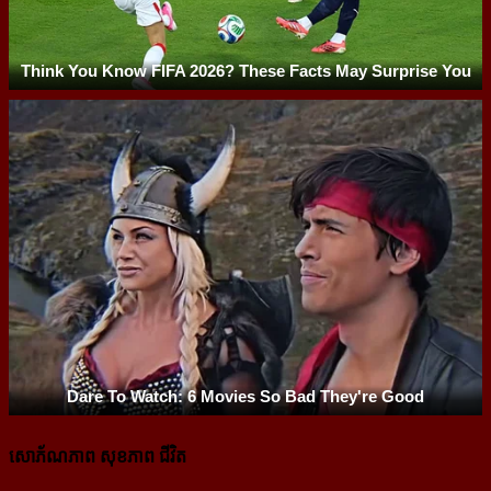
សោភ័ណភាព សុខភាព ជីវិត