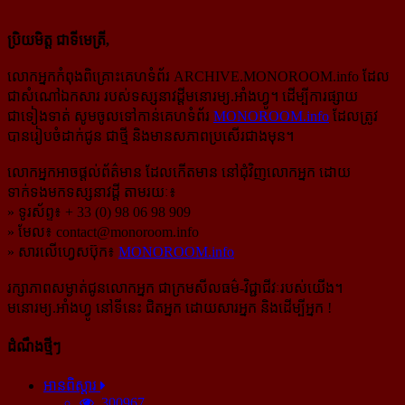
ប្រិយមិត្ត ជាទីមេត្រី,
លោកអ្នកកំពុងពិគ្រោះគេហទំព័រ ARCHIVE.MONOROOM.info ដែល
ជាសំណៅឯកសារ របស់ទស្សនាវដ្ដីមនោរម្យ.អាំងហ្វូ។ ដើម្បីការផ្សាយ
ជាទៀងទាត់ សូមចូលទៅកាន់​គេហទំព័រ
MONOROOM.info
ដែលត្រូវ
បានរៀបចំដាក់ជូន ជាថ្មី និងមានសភាពប្រសើរជាងមុន។
លោកអ្នកអាចផ្ដល់ព័ត៌មាន ដែលកើតមាន នៅជុំវិញលោកអ្នក ដោយ
ទាក់ទងមកទស្សនាវដ្ដី តាមរយៈ៖
» ទូរស័ព្ទ៖ + 33 (0) 98 06 98 909
» មែល៖
contact@monoroom.info
» សារលើហ្វេសប៊ុក៖
MONOROOM.info
រក្សាភាពសម្ងាត់ជូនលោកអ្នក ជាក្រមសីលធម៌-​វិជ្ជាជីវៈ​របស់យើង។
មនោរម្យ.អាំងហ្វូ នៅទីនេះ ជិតអ្នក ដោយសារអ្នក និងដើម្បីអ្នក !
ដំណឹងថ្មីៗ
អានពិស្ដារ
300967