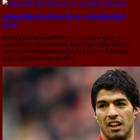
ស្វារែស​តូច​ចិត្ត៖ ពិបាក​និយាយ​ថា​«ទេ» ទៅ​កាន់​រៀលម៉ាឌ្រីដ​
ណាស់
ខ្សែប្រយុទ្ធក្រុមហង្សក្រហមលីវើភូល (Liverpool) ល្វីស ស្វារែស (Luis
Suarez) បាននិយាយថា គាត់អាចនឹង ពិចារណា​ផ្ទេរចេញពីក្លឹបមឺសីសាយ
(Merseyside) ទៅកាន់ក្រុមរៀលម៉ាឌ្រីដ (Real Madrid) បើសិនជាក្រុម
យក្សអេស្ប៉ាញមួយនេះ ចង់បានរូបគាត់។