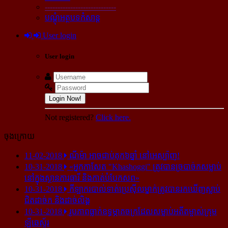
----------------------------
បណ្ដុំអត្ថបទកំសាន្ដ
User login
User login
Login Now!
Not registered?
Click here.
ចុងក្រោយ
11-02-2018
ណីម៉ា អាច​ជាប់​គុក​៦ឆ្នាំ នៅ​អេស្ប៉ាញ!
10-31-2018
«អ្នក​កាសែត "Khashoggi" ត្រូវ​បាន​ច្របាច់ក​សម្លាប់​
នៅ​ក្នុង​ស្ថាន​ភារធារី និង​កាត់​បំបែក​សព»
10-31-2018
កីឡាករ​បាល់ទាត់​ប្រេស៊ីល​ម្នាក់​ត្រូវ​បាន​រក​ឃើញ​ស្លាប់​
ជិត​ដាច់ក និង​ដាច់​លិង្គ
10-31-2018
រូបភាព​ធ្លាក់​ឧទ្ធម្ភាគចក្រ​ដែល​សម្លាប់​អតីត​ម្ចាស់​ក្រុម​
ឡីឆេស្ទ័រ