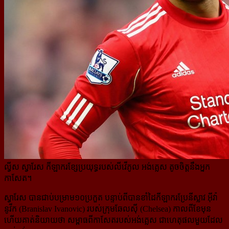
ល្វីស ស្វារែស កីឡាករខ្សែប្រយុទ្ធរបស់លីវើភូល អង់គ្លេស តូចចិត្តនឹងអ្នក
កាសែត។
ស្វារែស បានជាប់បម្រាម១០ប្រកួត បន្ទាប់ពីបានខាំដៃកីឡាករប្រែនីស្លាវ អ៊ីវ៉ា
នូវីក (Branislav Ivanovic) របស់ក្រុម​ឆែលស៊ី (Chelsea) កាលពីខែមុន
ហើយគាត់និយាយថា សម្ពាធពីកាសែតរបស់អង់គ្លេស ជាហេតុផលមួយដែល