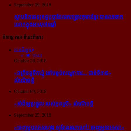
September 09, 2018
ស្ថាបនិក​ពេទ្យ​គន្ធបុប្ផា​ដែល​សង្គ្រោះ​កុមារ​ខ្មែរ​ បាន​លាចាក​
លោក​ក្នុង​អាយុ​៧១ឆ្នាំ
កំសាន្ដ តារា ពីនេះពីនោះ
អានពិស្ដារ
9541
October 20, 2018
«រាត្រីចន្ទទឹកឃ្មុំ នៅបន្ទប់សណ្ឋាគារ... ជាន់ទី៣៥»
សំណើចខ្លី
October 09, 2018
«សំដី​ឲ្យ​ប្រផ្នូល របស់​កូនស្រី» សំណើចខ្លី
September 25, 2018
«ចេញ​មួយ​កេស​ហ្មង ឲ្យ​តែ​នរណា​ហៅ! ចេញ​មួយ​កេស!»