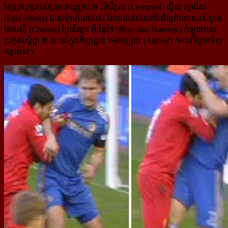
ខ្សែប្រយុទ្ធរបស់ក្រុមហង្សក្រហម លីវើភូល (Liverpool) ល្វីស ស្វារ៉ែស
(Luis Suarez) បានសុំអភ័យទោស ដែលគាត់​បាន​ខាំដៃខ្សែការពាររបស់ក្រុម
ឆែលស៊ី (Chelsea) ប្រែនីស្លាវ អ៊ីវ៉ានូវីក (Branislav Ivanovic) កំឡុងពេល
ប្រកួតស្មើគ្នា ២-២ នៅក្នុងកីឡាដ្ឋាន អេនហ្វៀល (Anfield) កាលពីថ្ងៃអាទិត្យ
កន្លងទៅ។