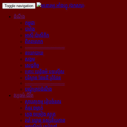
Toggle navigation
ដំណឹង
កម្ពុជា
បារាំង
អាស៊ី-ប៉ាស៊ីភិក
ពិភពលោក
----------------------------
នយោបាយ
សង្គម
សេដ្ឋកិច្ច
គ្រោះ យុត្តិធម៌ បទល្មើស
បរិស្ថាន ផែនដី ព្រំដែន
----------------------------
បណ្ដុំគ្រប់ដំណឹង
វប្បធម៌-ជីវិត
ស្ថាបត្យកម្ម រៀបចំនគរ
គំនូរ ចម្លាក់
ភ្លេង ចម្រៀង ស្មូត្រ
របាំ ល្ខោន ទស្សនីយភាព
អក្សសិល្ប៍ សៀវភៅ