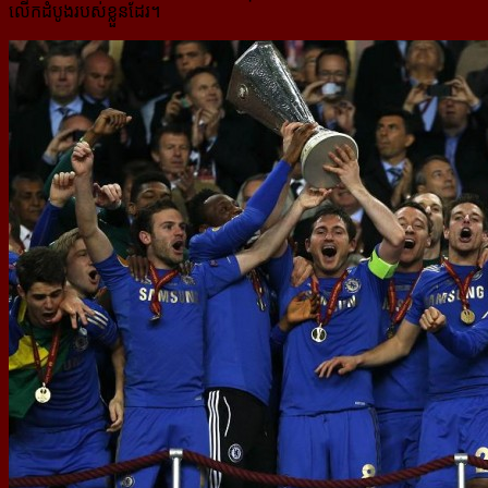
លើកដំបូងរបស់ខ្លួនដែរ។