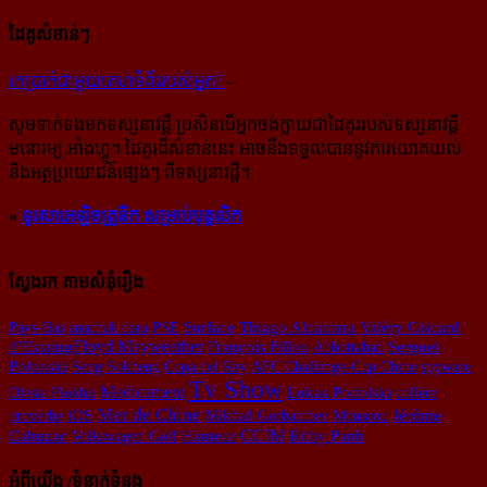
ដៃគូសំខាន់ៗ
រក​​ប្រាក់​​ជា​​មួយ​​គេហទំព័រ​​របស់​​អ្នក?
-
សូម​ទាក់ទង​មក​ទស្សនាវដ្ដី ប្រសិន​បើ​អ្នក​ចង់​ក្លាយ​ជា​ដៃគូរ​របស់​ទស្សនាវដ្ដី​
មនោរម្យ.អាំងហ្វូ។ ដៃ​គូរ​ដ៏​សំខាន់​នេះ អាច​នឹង​ទទួល​បាន​នូវ​ការ​យោគយល់
និង​អត្ថ​ប្រយោជន៍​ផ្សេងៗ ពីទស្សនាវដ្ដី។
»
ទូរសាអេឡិចត្រូនិក សម្រាប់បុគ្គលិក
ស្វែងរក តាមសំនុំរឿង
Pays-Bas
anachak dara
PSE
Surface
Thiago Alcantara
Valéry Giscard
Floyd Mayweather
François Fillon
d’Estaing​
Abbottabad
Sergueï
Polonski
Seng Sokheng
Copa del Rey
AFC Challenge-Cup
​ Chine
spyware
Tv Show
Medicament
Olesia Plokhii
Lukas Podolski
collère
Mer de Chine
iOS
proverbe
Mikhaïl Gorbatchev
Mouscou
Jérôme
CCIM
Rithy Panh
Cahuzac
Volkswagen Golf
Hauteur
អំពីយើង /ទំនាក់ទំនង