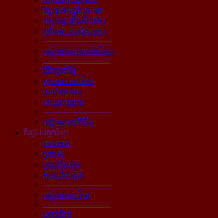
វិទ្យុ ទូរទស្សន៍ រូបភាព
ភាពយន្ដ ផ្ទាំងសំពត់ស
ប្រពៃណី ទំនៀមទម្លាប់
----------------------------
បណ្ដុំអត្ថបទវប្បធម៌សិល្បៈ
----------------------------
ជីវិតប្រចាំថ្ងៃ
សុខភាព អនាម័យ
សោភ័ណភាព
បេះដូង ស្នេហា
----------------------------
បណ្ដុំអត្ថបទពីជីវិត
កីឡា-បច្ចេកវិទ្យា
បាល់ទាត់
ប្រដាល់
ប្រណាំងយាន
កីឡាដទៃទៀត
----------------------------
បណ្ដុំអត្ថបទកីឡា
----------------------------
បច្ចេកវិទ្យា