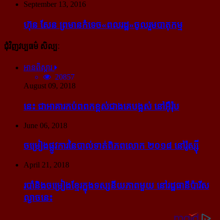
September 13, 2016
ហ៊ុន សែន ព្រមាន​កំទេច​«ពលរដ្ឋ»​ចូលរួម​បាតុកម្ម
ជុំវិញវប្បធម៌ សិល្បៈ
អានពិស្ដារ
20857
August 09, 2018
នេះ ជា​អាគារ​កប់​ពពក​ខ្ពស់​ជាង​គេ​បង្អស់ នៅ​អ៊ឺរ៉ុប
June 06, 2018
ចម្រៀង​ផ្លូវការ​នៃ​បាល់ទាត់​ពិភពលោក ២០១៨ នៅ​រ៉ូស្ស៊ី
April 21, 2018
របាំ​និង​ចម្រៀង​ខ្មែរ​ក្នុង​ទស្សនីយភាព​មួយ នៅ​រដ្ឋធានី​ប៉ារីស​
ល្ងាច​នេះ