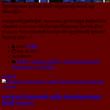
កីឡាករខ្សែការពារ ប្រេនីស្លាវ អ៊ីវ៉ានូវីក នាំក្រុមតោខៀវ ឆែលស៊ី ឈ្នះ
ជើងឯកអ៊ឺរ៉ូផា។
ការប្រកួតនៅទីក្រុងអាំស្ទើដាំ (Amsterdam) ប្រទេសហូឡង់ នឹងជិតដល់ការ
បន្ថែមម៉ោង (extra time) ទៅហើយ បន្ទាប់​ពីខ្សែប្រយុទ្ធ ហ្វឺណាន់ដូ តូរែស
(Fernando Torres) បានរកគ្រាប់បាល់គ្រាប់ទី១ ឲ្យក្រុមឆែលស៊ី ក្រោយមក
ខ្សែប្រយុទ្ធ អូស្កា [...]
ដោយ:
វិន ជីវ័ន្ត
May 16, 2013
ប្រធានបទ:
បាល់ទាត់
,
គួរតែអាន នៅទំព័រមុខ
,
គ្រប់អត្ថបទជាខេមរភាសា
,
កីឡាគ្រប់ប្រភេទ
,
សម្រាំងកីឡា
អានពិស្ដារ
មកទាត់បាល់ បែរ​ជា​លេង​ខាំ៖ ស្វារ៉ែស សុំ​ទោស​ខ្សែ​ការពារ​ក្រុម​
ឆែលស៊ី (Chelsea)