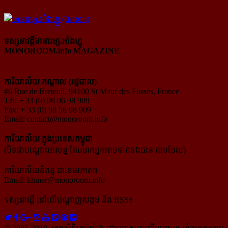
ទស្សនាវដ្ដីមនោរម្យ.អាំងហ្វូ
MONOROOM.info MAGAZINE
ការិយាល័យ កណ្ដាល (រដ្ឋបាល)
#6 Rue de Breteuil, 94100 St Maur des Fosses, France
Tél: + 33 (0) 98 06 98 909
Fax: + 33 (0) 98 56 98 909
Email:
contact@monoroom.info
ការិយាល័យ ក្នុង​ប្រទេស​កម្ពុជា
(បិទជាបណ្ដោះអាសន្ន តែលោកអ្នកអាចទាក់ទងបាន តាមមែល)
ការិយាល័យនិពន្ធ ជាខេមរភាសា
Email:
khmer@monoroom.info
ទស្សនាវដ្ដី​ នៅលើបណ្ដាញសង្គម និង RSS៖