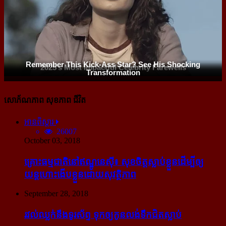
សោភ័ណភាព សុខភាព ជីវិត
អានពិស្ដារ
26007
October 03, 2018
គ្រោះធម្មជាតិនៅឥណ្ឌូនេស៊ី៖ សុខចិត្ត​ស្លាប់​ខ្លួន​ដើម្បី​ឲ្យ​
យន្ដហោះ​ងើប​ខ្លួន​ដោយ​សុវត្ថិភាព
September 28, 2018
រវល់​ឈ្លក់​នឹង​ទូរស័ព្ទ ទុក​ឲ្យ​កូន​លង់​ទឹក​ជិត​ស្លាប់