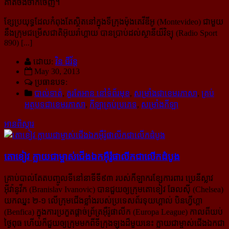
គាត់​ចង់ចាកចេញ។
ខ្សែប្រយុទ្ធដែលកំពុងតែស្ថិតនៅក្នុងទីក្រុងម៉ុងតេវីឌីអូ (Montevideo) ជាមួយ
នឹងក្រុមជម្រើសជាតិអ៊ុយរ៉ាហ្គាយ បាន​ប្រាប់ដល់ស្ថានីយ៏វិទ្យុ (Radio Sport
890) [...]
ដោយ:
វិន ជីវ័ន្ត
May 30, 2013
ប្រធានបទ:
បាល់ទាត់
,
គួរតែអាន នៅទំព័រមុខ
,
សម្រាំងជាខេមរភាសា
,
គ្រប់
អត្ថបទជាខេមរភាសា
,
កីឡាគ្រប់ប្រភេទ
,
សម្រាំងកីឡា
អានពិស្ដារ
តោខៀវ ក្លាយ​ជា​ម្ចាស់​ជើង​ឯក​អ៊ឺរ៉ូផា​លីក​ជា​លើក​ដំបូង
គ្រាប់បាល់តែតបញ្ចូលទីនៅនាទីទី៩៣ របស់កីឡាករខ្សែការពារ ប្រេនីស្លាវ
អ៊ីវ៉ានូវីក (Branislav Ivanovic) បានជួយ​ឲ្យ​ក្រុមតោខៀវ ឆែលស៊ី (Chelsea)
យកឈ្នះ ២-១ លើក្រុមជើងខ្លាំងរបស់ប្រទេសព័រទុយហ្គាល់ បិនហ្វីហ្គា
(Benfica) ក្នុង​ការប្រកួតផ្តាច់ព្រ័ត្រអ៊ឺរ៉ូផាលីក (Europa League) កាលពីយប់
ថ្ងៃពុធ ហើយក៏ជួយឲ្យក្រុមមកពីទីក្រុងឡុងដ៏មួយនេះ ក្លាយ​ជាម្ចាស់ជើងឯកជា