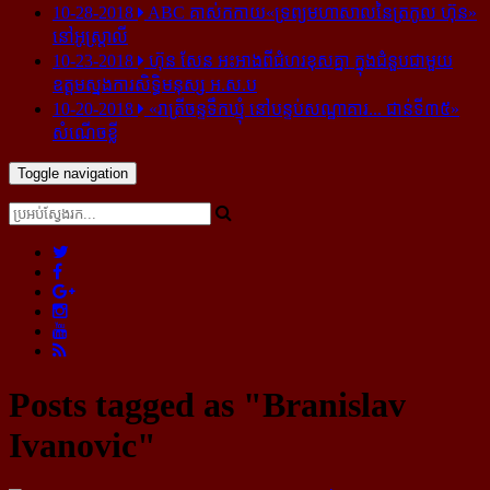
10-28-2018
ABC គាស់​កកាយ​«ទ្រព្យមហាសាល​នៃ​ត្រកូល ហ៊ុន»​
នៅ​អូស្ត្រាលី
10-23-2018
ហ៊ុន សែន អះអាង​ពី​ជំហរ​ខុស​គ្នា ក្នុង​ជំនួប​ជាមួយ​
ឧត្តម​ស្នងការ​សិទ្ធិ​មនុស្ស អ.ស.ប
10-20-2018
«រាត្រីចន្ទទឹកឃ្មុំ នៅបន្ទប់សណ្ឋាគារ... ជាន់ទី៣៥»
សំណើចខ្លី
Toggle navigation
Posts tagged as "Branislav
Ivanovic"