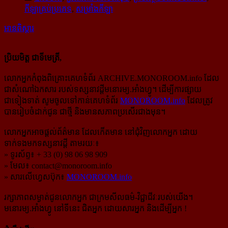
កីឡាគ្រប់ប្រភេទ
,
សម្រាំងកីឡា
អានពិស្ដារ
ប្រិយមិត្ត ជាទីមេត្រី,
លោកអ្នកកំពុងពិគ្រោះគេហទំព័រ ARCHIVE.MONOROOM.info ដែល
ជាសំណៅឯកសារ របស់ទស្សនាវដ្ដីមនោរម្យ.អាំងហ្វូ។ ដើម្បីការផ្សាយ
ជាទៀងទាត់ សូមចូលទៅកាន់​គេហទំព័រ
MONOROOM.info
ដែលត្រូវ
បានរៀបចំដាក់ជូន ជាថ្មី និងមានសភាពប្រសើរជាងមុន។
លោកអ្នកអាចផ្ដល់ព័ត៌មាន ដែលកើតមាន នៅជុំវិញលោកអ្នក ដោយ
ទាក់ទងមកទស្សនាវដ្ដី តាមរយៈ៖
» ទូរស័ព្ទ៖ + 33 (0) 98 06 98 909
» មែល៖
contact@monoroom.info
» សារលើហ្វេសប៊ុក៖
MONOROOM.info
រក្សាភាពសម្ងាត់ជូនលោកអ្នក ជាក្រមសីលធម៌-​វិជ្ជាជីវៈ​របស់យើង។
មនោរម្យ.អាំងហ្វូ នៅទីនេះ ជិតអ្នក ដោយសារអ្នក និងដើម្បីអ្នក !