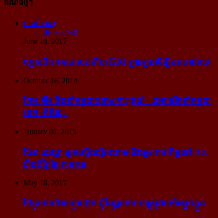
ដំណឹងថ្មីៗ
អានពិស្ដារ
300769
June 18, 2017
ហ្វេសប៊ុក​នគរបាល​ជាតិ​ថា K01 គ្មាន​តួនាទី​ធ្វើ​ចរាចរណ៍​ទេ
October 16, 2014
កែម ឡី៖ ចិន​នាំ​កម្ពុជា​យក​«កោះ​ត្រល់» ឯ​អាមេរិក​នាំ​កម្ពុជា​
យក​«នីតិរដ្ឋ»
January 07, 2015
ប៉ែន សុវណ្ណ គ្រោង​ប្តឹង​វៀតណាម និង​អ្នក​ពាក់​ព័ន្ធ​ទៅ ICC
រឿង​បំភ្លៃ​ថ្ងៃ ៧​មករា
May 16, 2017
ថៃ​ព្រមាន​បិត​ហ្វេសប៊ុក ជុំ​វិញ​រូបភាព​អាស្រូវ​របស់​ស្ដេច​ខ្លួន