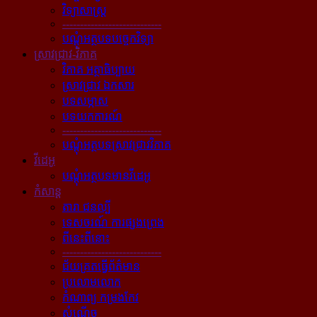
វិទ្យាសាស្ត្រ
----------------------------
បណ្ដុំអត្ថបទបច្ចេកវិទ្យា
ស្រាវជ្រាវ-វិភាគ
វិភាគ អត្ថាធិប្បាយ
ស្រាវជ្រាវ ឯកសារ
បទសម្ភាស
បទយកការណ៍
----------------------------
បណ្ដុំអត្ថបទស្រាវជ្រាវវិភាគ
វីដេអូ
បណ្ដុំអត្ថបទមានវីដេអូ
កំសាន្ដ
តារា ជនល្បី
ទេសចរណ៍ ការផ្សងព្រេង
ពីនេះពីនោះ
----------------------------
ជ័យគ្រតធ្វើព័ត៌មាន
ប្រលោមលោក
កំណាព្យ កម្រងកែវ
សំណើច