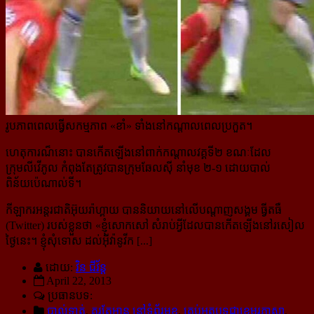
រូបភាពពេលធ្វើសកម្មភាព «ខាំ» ទាំងនៅកណ្ដាលពេលប្រកួត។
ហេតុការណ៏នោះ បានកើតឡើងនៅពាក់កណ្តាលវគ្គទី២ ខណៈដែល
ក្រុមលីវើភូល កំពុងតែត្រូវបានក្រុមឆែលស៊ី នាំមុខ ២-១ ដោយបាល់
ពិន័យប៉េណាល់ទី។
កីឡាករអន្តរជាតិអ៊ុយរ៉ាហ្គាយ បាននិយាយនៅលើបណ្តាញសង្គម ធ្វីតធឺ
(Twitter) របស់ខ្លួនថា «
ខ្ញុំសោកសៅ សំរាប់អ្វី​ដែលបានកើតឡើងនៅរសៀល
ថ្ងៃនេះ។ ខ្ញុំសុំទោស ដល់អ៊ីវ៉ានូវីក [...]
ដោយ:
វិន ជីវ័ន្ត
April 22, 2013
ប្រធានបទ:
បាល់ទាត់
,
គួរតែអាន នៅទំព័រមុខ
,
គ្រប់អត្ថបទជាខេមរភាសា
,