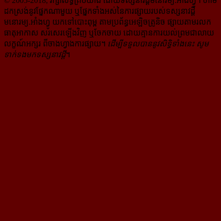
© 2005-2018, រក្សាសិទ្ធិគ្រប់យ៉ាង ដោយទស្សនាវដ្ដី​មនោរម្យ.អាំងហ្វូ។ ហាម​
ដក​ស្រង់​នូវ​ផ្នែក​ណា​មួយ​ ឬ​ផ្នែក​ទាំង​អស់​នៃ​ការ​ផ្សាយ​របស់​ទស្សនាវដ្ដី​​
មនោរម្យ.អាំងហ្វូ យក​ទៅ​​បោះពុម្ព តាម​ប្រព័ន្ធ​អេឡិច​ត្រូនិច ផ្សាយ​តាម​រលក​
ធាតុអាកាស សរសេរ​ឡើង​វិញ ឬ​ចែក​ចាយ​ ដោយ​គ្មាន​ការ​យល់ព្រមជា​លាយ​
លក្ខណ៍​អក្សរ​ ពី​ចាងហ្វាង​ការ​ផ្សាយ​។
ដើម្បី​ទទួល​បាននូវសិទ្ធិ​ទាំងនេះ សូម​
ទាក់​ទង​មក​ទស្សនាវដ្ដី
។