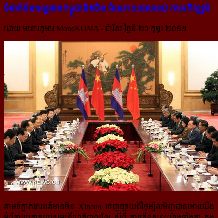
ទំនាក់ទំនងល្អរវាងកម្ពុជានិងចិន​ អំណោយផលដល់ ការអភិវឌ្ឍន៍
ដោយ មនោរកុមារ MonoKOMA - ប៉ារីស ថ្ងៃទី ២០​ កុម្ភះ ២០១២
តាមទីភ្នាក់ងារពត៌មានចិន Xinhua ចេញផ្សាយពីថ្ងៃម្សិលមិញបានអោយដឹង
អំពីការប្រកាសរបស់
មន្ត្រីរដ្ឋាភិបាលខ្មែរ
ស្ដីពី ការកើនសន្ទុះយ៉ាងខ្លាំងក្លា ក្នុង