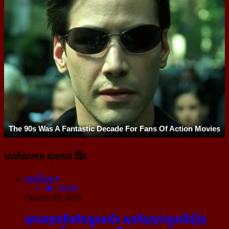
សោភ័ណភាព សុខភាព ជីវិត
អានពិស្ដារ
26008
October 03, 2018
គ្រោះធម្មជាតិនៅឥណ្ឌូនេស៊ី៖ សុខចិត្ត​ស្លាប់​ខ្លួន​ដើម្បី​ឲ្យ​