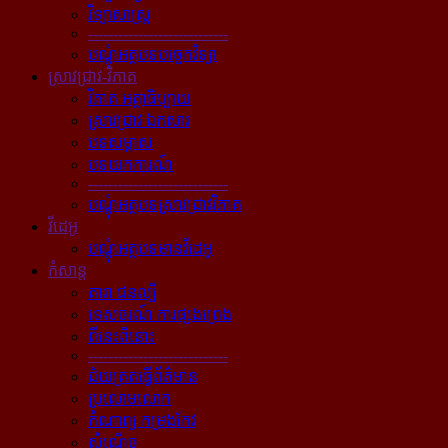
វិទ្យាសាស្ត្រ
----------------------------
បណ្ដុំអត្ថបទបច្ចេកវិទ្យា
ស្រាវជ្រាវ-វិភាគ
វិភាគ អត្ថាធិប្បាយ
ស្រាវជ្រាវ ឯកសារ
បទសម្ភាស
បទយកការណ៍
----------------------------
បណ្ដុំអត្ថបទស្រាវជ្រាវវិភាគ
វីដេអូ
បណ្ដុំអត្ថបទមានវីដេអូ
កំសាន្ដ
តារា ជនល្បី
ទេសចរណ៍ ការផ្សងព្រេង
ពីនេះពីនោះ
----------------------------
ជ័យគ្រតធ្វើព័ត៌មាន
ប្រលោមលោក
កំណាព្យ កម្រងកែវ
សំណើច