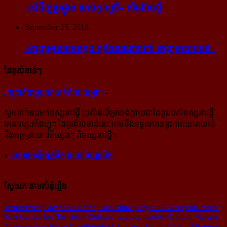
«សំដី​ឲ្យ​ប្រផ្នូល របស់​កូនស្រី» សំណើចខ្លី
September 25, 2018
«ចេញ​មួយ​កេស​ហ្មង ឲ្យ​តែ​នរណា​ហៅ! ចេញ​មួយ​កេស!»
ដៃគូសំខាន់ៗ
រក​​ប្រាក់​​ជា​​មួយ​​គេហទំព័រ​​របស់​​អ្នក?
-
សូម​ទាក់ទង​មក​ទស្សនាវដ្ដី ប្រសិន​បើ​អ្នក​ចង់​ក្លាយ​ជា​ដៃគូរ​របស់​ទស្សនាវដ្ដី​
មនោរម្យ.អាំងហ្វូ។ ដៃ​គូរ​ដ៏​សំខាន់​នេះ អាច​នឹង​ទទួល​បាន​នូវ​ការ​យោគយល់
និង​អត្ថ​ប្រយោជន៍​ផ្សេងៗ ពីទស្សនាវដ្ដី។
»
ទូរសាអេឡិចត្រូនិក សម្រាប់បុគ្គលិក
ស្វែងរក តាមសំនុំរឿង
Sergueï Lavrov
Transformers
Facebook Home
Paris Hilton
Fille moche
SEA Games
Lee Tae Hoon
Christine Lagarde
maison
Kremlin
Victoria
Cocaine
tigre
Confidentiel
Steven Gerrard
Azarenka
Wigan
Batman