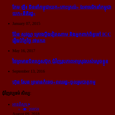
កែម ឡី៖ ចិន​នាំ​កម្ពុជា​យក​«កោះ​ត្រល់» ឯ​អាមេរិក​នាំ​កម្ពុជា​
យក​«នីតិរដ្ឋ»
January 07, 2015
ប៉ែន សុវណ្ណ គ្រោង​ប្តឹង​វៀតណាម និង​អ្នក​ពាក់​ព័ន្ធ​ទៅ ICC
រឿង​បំភ្លៃ​ថ្ងៃ ៧​មករា
May 16, 2017
ថៃ​ព្រមាន​បិត​ហ្វេសប៊ុក ជុំ​វិញ​រូបភាព​អាស្រូវ​របស់​ស្ដេច​ខ្លួន
September 13, 2016
ហ៊ុន សែន ព្រមាន​កំទេច​«ពលរដ្ឋ»​ចូលរួម​បាតុកម្ម
ជុំវិញវប្បធម៌ សិល្បៈ
អានពិស្ដារ
20859
August 09, 2018