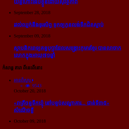
យន្ដហោះ​ងើប​ខ្លួន​ដោយ​សុវត្ថិភាព
September 28, 2018
រវល់​ឈ្លក់​នឹង​ទូរស័ព្ទ ទុក​ឲ្យ​កូន​លង់​ទឹក​ជិត​ស្លាប់
September 09, 2018
ស្ថាបនិក​ពេទ្យ​គន្ធបុប្ផា​ដែល​សង្គ្រោះ​កុមារ​ខ្មែរ​ បាន​លាចាក​
លោក​ក្នុង​អាយុ​៧១ឆ្នាំ
កំសាន្ដ តារា ពីនេះពីនោះ
អានពិស្ដារ
9543
October 20, 2018
«រាត្រីចន្ទទឹកឃ្មុំ នៅបន្ទប់សណ្ឋាគារ... ជាន់ទី៣៥»
សំណើចខ្លី
October 09, 2018