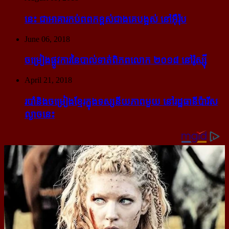
នេះ ជា​អាគារ​កប់​ពពក​ខ្ពស់​ជាង​គេ​បង្អស់ នៅ​អ៊ឺរ៉ុប
June 06, 2018
ចម្រៀង​ផ្លូវការ​នៃ​បាល់ទាត់​ពិភពលោក ២០១៨ នៅ​រ៉ូស្ស៊ី
April 21, 2018
របាំ​និង​ចម្រៀង​ខ្មែរ​ក្នុង​ទស្សនីយភាព​មួយ នៅ​រដ្ឋធានី​ប៉ារីស​
ល្ងាច​នេះ