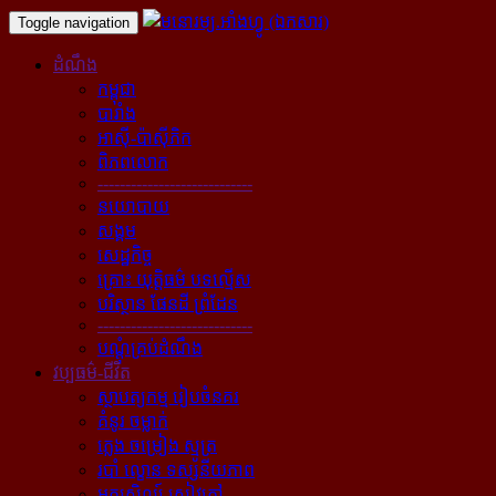
Toggle navigation
ដំណឹង
កម្ពុជា
បារាំង
អាស៊ី-ប៉ាស៊ីភិក
ពិភពលោក
----------------------------
នយោបាយ
សង្គម
សេដ្ឋកិច្ច
គ្រោះ យុត្តិធម៌ បទល្មើស
បរិស្ថាន ផែនដី ព្រំដែន
----------------------------
បណ្ដុំគ្រប់ដំណឹង
វប្បធម៌-ជីវិត
ស្ថាបត្យកម្ម រៀបចំនគរ
គំនូរ ចម្លាក់
ភ្លេង ចម្រៀង ស្មូត្រ
របាំ ល្ខោន ទស្សនីយភាព
អក្សសិល្ប៍ សៀវភៅ