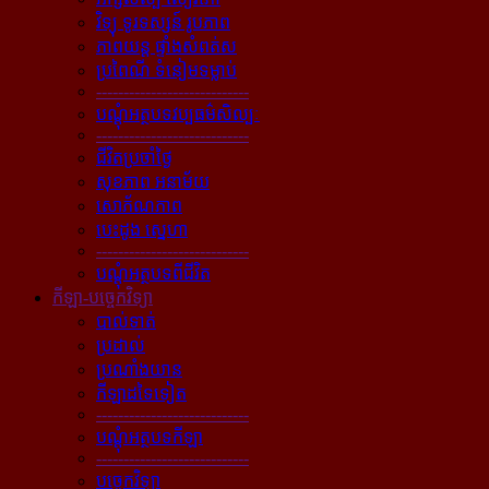
វិទ្យុ ទូរទស្សន៍ រូបភាព
ភាពយន្ដ ផ្ទាំងសំពត់ស
ប្រពៃណី ទំនៀមទម្លាប់
----------------------------
បណ្ដុំអត្ថបទវប្បធម៌សិល្បៈ
----------------------------
ជីវិតប្រចាំថ្ងៃ
សុខភាព អនាម័យ
សោភ័ណភាព
បេះដូង ស្នេហា
----------------------------
បណ្ដុំអត្ថបទពីជីវិត
កីឡា-បច្ចេកវិទ្យា
បាល់ទាត់
ប្រដាល់
ប្រណាំងយាន
កីឡាដទៃទៀត
----------------------------
បណ្ដុំអត្ថបទកីឡា
----------------------------
បច្ចេកវិទ្យា