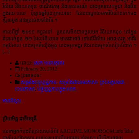
វិស័យ វិនិយោគទុន ពាណិជកម្ម និងទេសចរណ៍ រវាងប្រទេសកម្ពុជា និងចិន
ក្នុងរយៈពេល ប៉ុន្មានឆ្នាំចុងក្រោយនេះ ដែលបណ្ដាលមកពីចំណងទាក់ទង
ស្អិតរមួត រវាងប្រទេសទាំងពីរ ។
កាលពីឆ្នាំ ២០១១ កន្លងទៅ ប្រទេសចិនបានចូលមក វិនិយោគទុន នៅក្នុង
គំរោងចំនួន ២២​ ដែលវិនិយោគ មានជាអាថ៌ ទៅលើវិស័យ អចលនវត្ថុ អាជីវ
កម្មរ៉ែមាស រោងចក្រតំល៉ើងម៉ូតូ រោងចក្រអង្ករ និងរោងចក្រសំលៀកបំពាក់ ។
[...]
ដោយ:
សេក មនោរកុមារ
February 20, 2012
ប្រធានបទ:
សម្រាំងបច្ចុប្បន្នភាព
,
សម្រាំងជាខេមរភាសា
,
គ្រប់អត្ថបទជា
ខេមរភាសា
,
បច្ចុប្បន្នភាពក្នុងលោក
អានពិស្ដារ
ប្រិយមិត្ត ជាទីមេត្រី,
លោកអ្នកកំពុងពិគ្រោះគេហទំព័រ ARCHIVE.MONOROOM.info ដែល
ជាសំណៅឯកសារ របស់ទស្សនាវដ្ដីមនោរម្យ.អាំងហ្វូ។ ដើម្បីការផ្សាយ