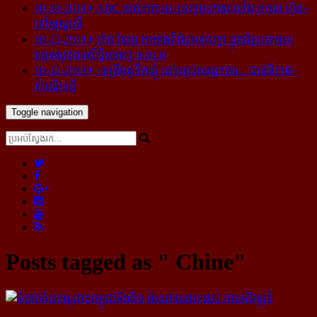
10-28-2018
ABC គាស់​កកាយ​«ទ្រព្យមហាសាល​នៃ​ត្រកូល ហ៊ុន»​
នៅ​អូស្ត្រាលី
10-23-2018
ហ៊ុន សែន អះអាង​ពី​ជំហរ​ខុស​គ្នា ក្នុង​ជំនួប​ជាមួយ​
ឧត្តម​ស្នងការ​សិទ្ធិ​មនុស្ស អ.ស.ប
10-20-2018
«រាត្រីចន្ទទឹកឃ្មុំ នៅបន្ទប់សណ្ឋាគារ... ជាន់ទី៣៥»
សំណើចខ្លី
Toggle navigation
Posts tagged as "​ Chine"