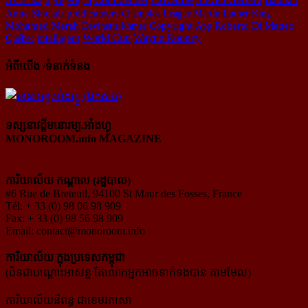
Anne Sinclair
prédicateurs
Champios League
Martin Luther King
Mohamed Merah
Devinette khmer
Copyright
App
Roberto Di Matteo
World Cup
Wayne Rooney
Québec
intelligent
អំពីយើង /ទំនាក់ទំនង
ទស្សនាវដ្ដីមនោរម្យ.អាំងហ្វូ
MONOROOM.info MAGAZINE
ការិយាល័យ កណ្ដាល (រដ្ឋបាល)
#6 Rue de Breteuil, 94100 St Maur des Fosses, France
Tél: + 33 (0) 98 06 98 909
Fax: + 33 (0) 98 56 98 909
Email:
contact@monoroom.info
ការិយាល័យ ក្នុង​ប្រទេស​កម្ពុជា
(បិទជាបណ្ដោះអាសន្ន តែលោកអ្នកអាចទាក់ទងបាន តាមមែល)
ការិយាល័យនិពន្ធ ជាខេមរភាសា