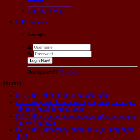
----------------------------
បណ្ដុំអត្ថបទកំសាន្ដ
User login
User login
Login Now!
Not registered?
Click here.
ចុងក្រោយ
11-02-2018
ណីម៉ា អាច​ជាប់​គុក​៦ឆ្នាំ នៅ​អេស្ប៉ាញ!
10-31-2018
«អ្នក​កាសែត "Khashoggi" ត្រូវ​បាន​ច្របាច់ក​សម្លាប់​
នៅ​ក្នុង​ស្ថាន​ភារធារី និង​កាត់​បំបែក​សព»
10-31-2018
កីឡាករ​បាល់ទាត់​ប្រេស៊ីល​ម្នាក់​ត្រូវ​បាន​រក​ឃើញ​ស្លាប់​
ជិត​ដាច់ក និង​ដាច់​លិង្គ
10-31-2018
រូបភាព​ធ្លាក់​ឧទ្ធម្ភាគចក្រ​ដែល​សម្លាប់​អតីត​ម្ចាស់​ក្រុម​
ឡីឆេស្ទ័រ