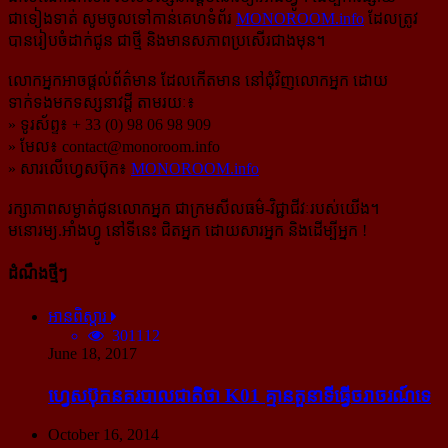
ជាទៀងទាត់ សូមចូលទៅកាន់​គេហទំព័រ
MONOROOM.info
ដែលត្រូវ
បានរៀបចំដាក់ជូន ជាថ្មី និងមានសភាពប្រសើរជាងមុន។
លោកអ្នកអាចផ្ដល់ព័ត៌មាន ដែលកើតមាន នៅជុំវិញលោកអ្នក ដោយ
ទាក់ទងមកទស្សនាវដ្ដី តាមរយៈ៖
» ទូរស័ព្ទ៖ + 33 (0) 98 06 98 909
» មែល៖
contact@monoroom.info
» សារលើហ្វេសប៊ុក៖
MONOROOM.info
រក្សាភាពសម្ងាត់ជូនលោកអ្នក ជាក្រមសីលធម៌-​វិជ្ជាជីវៈ​របស់យើង។
មនោរម្យ.អាំងហ្វូ នៅទីនេះ ជិតអ្នក ដោយសារអ្នក និងដើម្បីអ្នក !
ដំណឹងថ្មីៗ
អានពិស្ដារ
301112
June 18, 2017
ហ្វេសប៊ុក​នគរបាល​ជាតិ​ថា K01 គ្មាន​តួនាទី​ធ្វើ​ចរាចរណ៍​ទេ
October 16, 2014