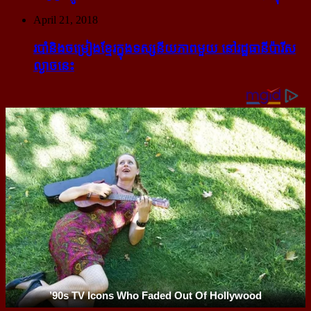
April 21, 2018
របាំ​និង​ចម្រៀង​ខ្មែរ​ក្នុង​ទស្សនីយភាព​មួយ នៅ​រដ្ឋធានី​ប៉ារីស​
ល្ងាច​នេះ