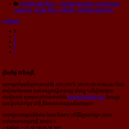
សម្រាំងវប្ប​ធម៌​ សិល្បៈ
,
សម្រាំងជាខេមរភាសា
,
គ្រប់អត្ថបទជា
ខេមរភាសា
,
វប្បធម៌ សិល្បៈ ប្រពៃណី
,
ប្រពៃណីទំនៀមទំលាប់
អានពិស្ដារ
1
2
3
4
»
ប្រិយមិត្ត ជាទីមេត្រី,
លោកអ្នកកំពុងពិគ្រោះគេហទំព័រ ARCHIVE.MONOROOM.info ដែល
ជាសំណៅឯកសារ របស់ទស្សនាវដ្ដីមនោរម្យ.អាំងហ្វូ។ ដើម្បីការផ្សាយ
ជាទៀងទាត់ សូមចូលទៅកាន់​គេហទំព័រ
MONOROOM.info
ដែលត្រូវ
បានរៀបចំដាក់ជូន ជាថ្មី និងមានសភាពប្រសើរជាងមុន។
លោកអ្នកអាចផ្ដល់ព័ត៌មាន ដែលកើតមាន នៅជុំវិញលោកអ្នក ដោយ
ទាក់ទងមកទស្សនាវដ្ដី តាមរយៈ៖
» ទូរស័ព្ទ៖ + 33 (0) 98 06 98 909