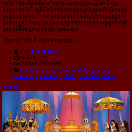
ទេពធីតា ដែលនឹងយាងចុះមកបន្តវេន រក្សាមនុស្សលោកឆ្នាំនេះ គឺ «ព្រះ
នាងមហោធរៈទេវី» បុត្រីទី៧ នៃកបិលមហាព្រហ្ម ទ្រង់អម្ពរពណ៌ខៀវ មានផ្កា
ត្រកៀត សៀតនៅព្រះកាណ៌ សោយសាច់ទ្រាយ (ជាសត្វព្រៃពពួកឈ្លូស តែ
តូចជាងឈ្លូស) ជាភក្សាហារ ព្រះហស្តស្តាំកាន់កងចក្រ ព្រះហស្តឆ្វេងកាន់ត្រី
សូល៍ គង់លើមយូរ៉ា ឬស្ដេចក្ងោក ជាពាហនៈ។
–ថ្ងៃចូលឆ្នាំ ថ្ងៃទី១ គឺ «ថ្ងៃវារៈមហាសង្ក្រាន្ត» [...]
ដោយ:
មនោរម្យ.អាំងហ្វូ
April 10, 2018
ប្រធានបទ: ទំនៀមទម្លាប់
សម្រាំងវប្ប​ធម៌​ សិល្បៈ
,
អត្ថបទមានវីដេអូ
,
គ្រប់អត្ថបទជា
ខេមរភាសា
,
វប្បធម៌ សិល្បៈ ប្រពៃណី
,
ប្រពៃណីទំនៀមទំលាប់
អានពិស្ដារ