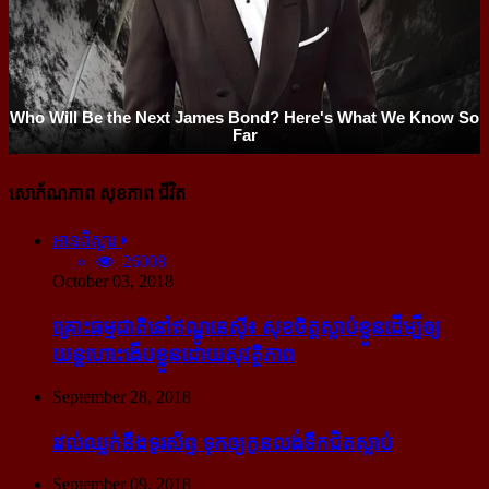
សោភ័ណភាព សុខភាព ជីវិត
អានពិស្ដារ
26008
October 03, 2018
គ្រោះធម្មជាតិនៅឥណ្ឌូនេស៊ី៖ សុខចិត្ត​ស្លាប់​ខ្លួន​ដើម្បី​ឲ្យ​
យន្ដហោះ​ងើប​ខ្លួន​ដោយ​សុវត្ថិភាព
September 28, 2018
រវល់​ឈ្លក់​នឹង​ទូរស័ព្ទ ទុក​ឲ្យ​កូន​លង់​ទឹក​ជិត​ស្លាប់
September 09, 2018