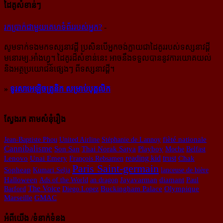
ដៃគូសំខាន់ៗ
រក​​ប្រាក់​​ជា​​មួយ​​គេហទំព័រ​​របស់​​អ្នក?
-
សូម​ទាក់ទង​មក​ទស្សនាវដ្ដី ប្រសិន​បើ​អ្នក​ចង់​ក្លាយ​ជា​ដៃគូរ​របស់​ទស្សនាវដ្ដី​
មនោរម្យ.អាំងហ្វូ។ ដៃ​គូរ​ដ៏​សំខាន់​នេះ អាច​នឹង​ទទួល​បាន​នូវ​ការ​យោគយល់
និង​អត្ថ​ប្រយោជន៍​ផ្សេងៗ ពីទស្សនាវដ្ដី។
»
ទូរសាអេឡិចត្រូនិក សម្រាប់បុគ្គលិក
ស្វែងរក តាមសំនុំរឿង
Jean-Baptiste Phou
United Airline
Stéphanie de Lannoy
fièté nationale
Cannibalisme
Thai Norak Satya
Playboy
Son San
Moche
Belfast
reading kid
trust
Chak
Lenovo
Unai Emery
François Rebsamen
Paris Saint-germain
Sopheap
Kumari Selja
lanceuse de bière
Halloween
Ads of the World
an dragon
Jayavarman
diamant
Paul
The Voice
Barford
Diego Lopez
Buckingham Palace
Olympique
Marseille
GMAC
អំពីយើង /ទំនាក់ទំនង