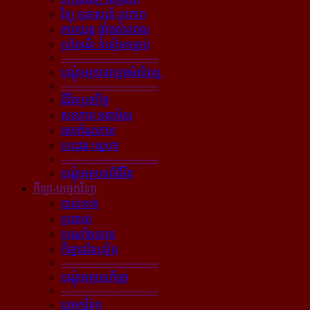
វិទ្យុ ទូរទស្សន៍ រូបភាព
ភាពយន្ដ ផ្ទាំងសំពត់ស
ប្រពៃណី ទំនៀមទម្លាប់
----------------------------
បណ្ដុំអត្ថបទវប្បធម៌សិល្បៈ
----------------------------
ជីវិតប្រចាំថ្ងៃ
សុខភាព អនាម័យ
សោភ័ណភាព
បេះដូង ស្នេហា
----------------------------
បណ្ដុំអត្ថបទពីជីវិត
កីឡា-បច្ចេកវិទ្យា
បាល់ទាត់
ប្រដាល់
ប្រណាំងយាន
កីឡាដទៃទៀត
----------------------------
បណ្ដុំអត្ថបទកីឡា
----------------------------
បច្ចេកវិទ្យា