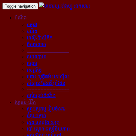
Toggle navigation
ដំណឹង
កម្ពុជា
បារាំង
អាស៊ី-ប៉ាស៊ីភិក
ពិភពលោក
----------------------------
នយោបាយ
សង្គម
សេដ្ឋកិច្ច
គ្រោះ យុត្តិធម៌ បទល្មើស
បរិស្ថាន ផែនដី ព្រំដែន
----------------------------
បណ្ដុំគ្រប់ដំណឹង
វប្បធម៌-ជីវិត
ស្ថាបត្យកម្ម រៀបចំនគរ
គំនូរ ចម្លាក់
ភ្លេង ចម្រៀង ស្មូត្រ
របាំ ល្ខោន ទស្សនីយភាព
អក្សសិល្ប៍ សៀវភៅ