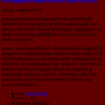
មហា​សង្ក្រាន្ត​ឆ្នាំ​មមែ ពុទ្ធ​សករាជ​២៥៥៩ គ្រិស្ត​សករាជ​២០១៥
សុភមស្តុ ! វរមង្គលាជយាតិរេក
ព្រះពុទ្ធសករាជព្រះសាសន អតិក្កន្តាកន្លងទៅហើយ បាន២៥៥៨ ត្រឹម
ថ្ងៃ១៥កើត ខែពិសាខ លុះដល់ថ្ងៃ១រោច ខែ​ពិសាខ ឆ្នាំមមែ សប្ដស័ក តទៅ
ចូលពុទ្ធសករាជ ២៥៥៩។ នឹងគណនាឆ្នាំមមែឥឡូវនេះ សង្ក្រាន្តចូលមក នៅ
ថ្ងៃអង្គារ ១១រោច ខែចេត្រ ត្រូវនឹងថ្ងៃទី១៥ ខែមេសា គ.ស.២០១៥ វេលា
ម៉ោង១៤ និង០២នាទី។
ពេលនោះ ព្រះអាទិត្យចេញពីមីនរាសី ទៅឋិតនៅឯមេសរាសី តាមផ្លូវគោវិថី គឺ
ផ្លូវកណ្ដាល មានទេពធីតាមួយព្រះអង្គ ជាមគ្គនាយិកា ព្រះនាម រាគ្យសៈទេវី ជា
បុត្រីទី៣ នៃកបិលមហាព្រហ្ម គង់នៅចាតុម្មហារាជិកា ទ្រង់អម្ពរពណ៌ខ្មៅ លម្អ​
នៅព្រះកាណ៌ ដោយសៀតផ្កាឈូក អាភរណៈទ្រង់ពាក់កែវ មនោរា ភក្សាហារ
ទ្រង់សោយ លោហិត ព្រះហស្តស្ដាំទ្រង់ ត្រីសូល៍ ព្រះហស្តឆ្វេងទ្រង់ ធ្នូ
ទ្រង់គង់លើខ្នង អស្សតរ (សេះ) ជាពាហនៈ នាំអស់ទេវបុត្ត ទេពធីតា ទាំង
មួយសែនកោដិ ហោះទៅកាន់គុហាកែវធម្មមាលីនា ទីភ្នំកៃលាស ខេត្ត
ហេមពាន្ត ជាទីតម្កល់ទុក [...]
ដោយ:
មនោរម្យ.អាំងហ្វូ
April 12, 2015
ប្រធានបទ: ទំនៀមទម្លាប់