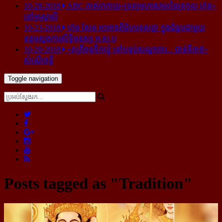
10-28-2018
ABC គាស់​កកាយ​«ទ្រព្យមហាសាល​នៃ​ត្រកូល ហ៊ុន»​
នៅ​អូស្ត្រាលី
10-23-2018
ហ៊ុន សែន អះអាង​ពី​ជំហរ​ខុស​គ្នា ក្នុង​ជំនួប​ជាមួយ​
ឧត្តម​ស្នងការ​សិទ្ធិ​មនុស្ស អ.ស.ប
10-20-2018
«រាត្រីចន្ទទឹកឃ្មុំ នៅបន្ទប់សណ្ឋាគារ... ជាន់ទី៣៥»
សំណើចខ្លី
Toggle navigation
Posts tagged as "Tradition"