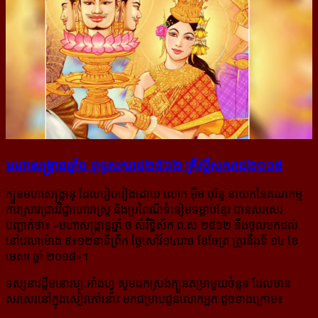
មហា​សង្ក្រាន​ឆ្នាំច ពុទ្ធសករាជ​២៥៦២ គ្រឹស្ដិ៍សករាជ២០១៨
ក្បួនមហាសង្ក្រាន្ ដែលរៀបរៀងដោយ លោក អ៊ឺម បុរិន្ទ នាយកនៃគណកម្ម
ការស្រាវជ្រាវវិជ្ជាហោរាស្ត្រ និងប្រពៃណីទំនៀមទម្លាប់ខ្មែរ បានសរសេរ​
បញ្ជាក់ថា៖ «
មហាសង្ក្រាន្តឆ្នាំ ច សំរឹទ្ធិស័ក ព.ស ២៥៦២ នឹងចូលមកដល់
នៅវេលាម៉ោង ៩៖១២នាទីព្រឹក ថ្ងៃសៅរ៍១៤រោច ខែចែត្រ ត្រូវនឹងទី ១៤ ខែ
មេសា ឆ្នាំ ២០១៨
»។
ទស្សនាវដ្ដី
មនោរម្យ.អាំងហ្វូ
សូមដកស្រង់ក្បួនតម្រាមួយចំនួន ដែលមាន
សរសេរនៅក្នុងសៀវភៅនោះ មកជម្រាបជូនលោកអ្នក ដូចខាងក្រោម៖