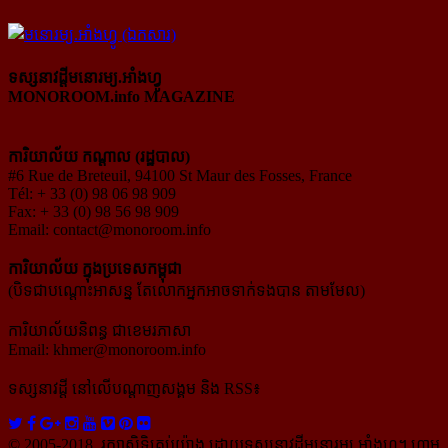
ទស្សនាវដ្ដីមនោរម្យ.អាំងហ្វូ
MONOROOM.info MAGAZINE
ការិយាល័យ កណ្ដាល (រដ្ឋបាល)
#6 Rue de Breteuil, 94100 St Maur des Fosses, France
Tél: + 33 (0) 98 06 98 909
Fax: + 33 (0) 98 56 98 909
Email:
contact@monoroom.info
ការិយាល័យ ក្នុង​ប្រទេស​កម្ពុជា
(បិទជាបណ្ដោះអាសន្ន តែលោកអ្នកអាចទាក់ទងបាន តាមមែល)
ការិយាល័យនិពន្ធ ជាខេមរភាសា
Email:
khmer@monoroom.info
ទស្សនាវដ្ដី​ នៅលើបណ្ដាញសង្គម និង RSS៖
© 2005-2018, រក្សាសិទ្ធិគ្រប់យ៉ាង ដោយទស្សនាវដ្ដី​មនោរម្យ.អាំងហ្វូ។ ហាម​