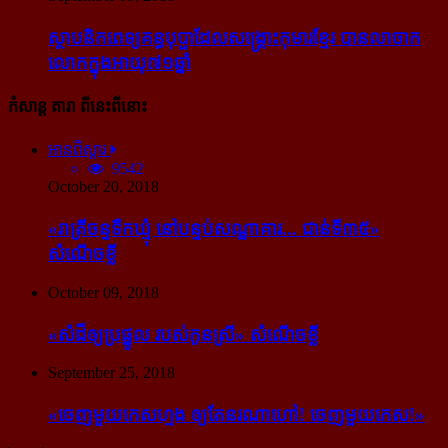
ស្ថាបនិក​ពេទ្យ​គន្ធបុប្ផា​ដែល​សង្គ្រោះ​កុមារ​ខ្មែរ​ បាន​លាចាក​
លោក​ក្នុង​អាយុ​៧១ឆ្នាំ
កំសាន្ដ តារា ពីនេះពីនោះ
អានពិស្ដារ
9542
October 20, 2018
«រាត្រីចន្ទទឹកឃ្មុំ នៅបន្ទប់សណ្ឋាគារ... ជាន់ទី៣៥»
សំណើចខ្លី
October 09, 2018
«សំដី​ឲ្យ​ប្រផ្នូល របស់​កូនស្រី» សំណើចខ្លី
September 25, 2018
«ចេញ​មួយ​កេស​ហ្មង ឲ្យ​តែ​នរណា​ហៅ! ចេញ​មួយ​កេស!»