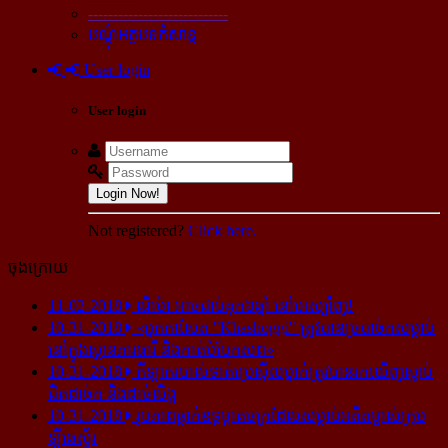
----------------------------
បណ្ដុំអត្ថបទកំសាន្ដ
User login
User login
Login Now!
Not registered?
Click here.
ចុងក្រោយ
11-02-2018
ណីម៉ា អាច​ជាប់​គុក​៦ឆ្នាំ នៅ​អេស្ប៉ាញ!
10-31-2018
«អ្នក​កាសែត "Khashoggi" ត្រូវ​បាន​ច្របាច់ក​សម្លាប់​
នៅ​ក្នុង​ស្ថាន​ភារធារី និង​កាត់​បំបែក​សព»
10-31-2018
កីឡាករ​បាល់ទាត់​ប្រេស៊ីល​ម្នាក់​ត្រូវ​បាន​រក​ឃើញ​ស្លាប់​
ជិត​ដាច់ក និង​ដាច់​លិង្គ
10-31-2018
រូបភាព​ធ្លាក់​ឧទ្ធម្ភាគចក្រ​ដែល​សម្លាប់​អតីត​ម្ចាស់​ក្រុម​
ឡីឆេស្ទ័រ