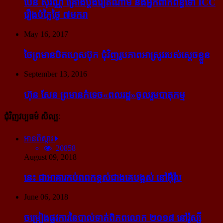
ប៉ែន សុវណ្ណ គ្រោង​ប្តឹង​វៀតណាម និង​អ្នក​ពាក់​ព័ន្ធ​ទៅ ICC
រឿង​បំភ្លៃ​ថ្ងៃ ៧​មករា
May 16, 2017
ថៃ​ព្រមាន​បិត​ហ្វេសប៊ុក ជុំ​វិញ​រូបភាព​អាស្រូវ​របស់​ស្ដេច​ខ្លួន
September 13, 2016
ហ៊ុន សែន ព្រមាន​កំទេច​«ពលរដ្ឋ»​ចូលរួម​បាតុកម្ម
ជុំវិញវប្បធម៌ សិល្បៈ
អានពិស្ដារ
20858
August 09, 2018
នេះ ជា​អាគារ​កប់​ពពក​ខ្ពស់​ជាង​គេ​បង្អស់ នៅ​អ៊ឺរ៉ុប
June 06, 2018
ចម្រៀង​ផ្លូវការ​នៃ​បាល់ទាត់​ពិភពលោក ២០១៨ នៅ​រ៉ូស្ស៊ី