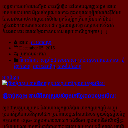
យុទ្ធនាការរបស់តារាសម្ដែង បានធ្វើឡើង នៅតាមបណ្ដាញសង្គម ដោយ
មានអមទៅរូបថត ដ៏ស្រស់​ស្អាត​របស់នាង ក្នុងឈុតសម្លៀកបំពាក់ស៊ីវីល័យ
ដែលនាងបានថត ជាមួយអតិថិជន អ្នកទិញផ្អកត្រីជាច្រើននាក់ និងជា
ច្រើនដង។ ដោយមានសរសេរ ដាក់នូវលេខទូរស័ព្ទ សម្រាប់រាល់ទំនាក់
ទំនងផងនោះ តារាសម្តែង​បាន​សរសេរ ផ្សាយពាណិជ្ជកម្មថា៖ [...]
ដោយ:
ក. សោភណ្ឌ
December 05, 2015
ប្រធានបទ: តារា
ពីនេះពីនោះ
,
សម្រាំងជាខេមរភាសា
,
គ្រប់អត្ថបទជាខេមរភាសា
,
ជុំ
វិញកំសាន្ដ
,
តារា ជនល្បីៗ
,
សម្រាំងកំសាន្ដ
អានពិស្ដារ
ធ្វើ​អាម៉ុក​ខ្យង តាម​វិធីសាស្ត្រ​របស់​ចុង​ភៅ​ខ្មែរ​ជនបទ​ម្តង​មើល!
ខ្យងជាសត្វមួយប្រភេទ ដែលមានស្នូកតូចកំប៉ាត មានកន្ទុយកន្ទប់ សម្បុរ
ប្រហាក់ប្រហែលនឹងក្ដាមដែរ។ ប្រជាពលរដ្ឋនៅតាមជនបទ មួយចំនួនចូលចិត្ត
ទទួលទាន «ខ្យង» ជាម្ហួបអាហារណាស់។ ចង់ដឹងថា ខ្យង​មានវិធីចំណិនអ្វីខ្លះ
ហើយមួយណា មានភាពទាក់ទាញជាងគេនោះ សូមអានបទពិសោធន៍ អ្នកធ្វើ​