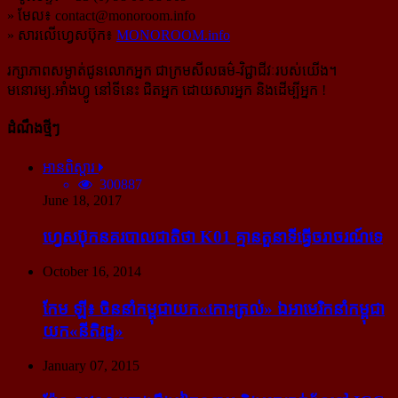
» មែល៖
contact@monoroom.info
» សារលើហ្វេសប៊ុក៖
MONOROOM.info
រក្សាភាពសម្ងាត់ជូនលោកអ្នក ជាក្រមសីលធម៌-​វិជ្ជាជីវៈ​របស់យើង។
មនោរម្យ.អាំងហ្វូ នៅទីនេះ ជិតអ្នក ដោយសារអ្នក និងដើម្បីអ្នក !
ដំណឹងថ្មីៗ
អានពិស្ដារ
300887
June 18, 2017
ហ្វេសប៊ុក​នគរបាល​ជាតិ​ថា K01 គ្មាន​តួនាទី​ធ្វើ​ចរាចរណ៍​ទេ
October 16, 2014
កែម ឡី៖ ចិន​នាំ​កម្ពុជា​យក​«កោះ​ត្រល់» ឯ​អាមេរិក​នាំ​កម្ពុជា​
យក​«នីតិរដ្ឋ»
January 07, 2015