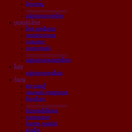
វិទ្យាសាស្ត្រ
----------------------------
បណ្ដុំអត្ថបទបច្ចេកវិទ្យា
ស្រាវជ្រាវ-វិភាគ
វិភាគ អត្ថាធិប្បាយ
ស្រាវជ្រាវ ឯកសារ
បទសម្ភាស
បទយកការណ៍
----------------------------
បណ្ដុំអត្ថបទស្រាវជ្រាវវិភាគ
វីដេអូ
បណ្ដុំអត្ថបទមានវីដេអូ
កំសាន្ដ
តារា ជនល្បី
ទេសចរណ៍ ការផ្សងព្រេង
ពីនេះពីនោះ
----------------------------
ជ័យគ្រតធ្វើព័ត៌មាន
ប្រលោមលោក
កំណាព្យ កម្រងកែវ
សំណើច