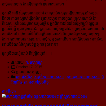
អាម៉ុក​ខ្យងម្នាក់ ដែល្បីថាឆ្ងាញ់ ដូចខាងក្រោម។
អ្នកស្រី ផានី វ័យប្រមាណ៤០ឆ្នាំ បានប្រាប់ទស្សនាវដ្តី
មនោរម្យ.អាំងហ្វូ
ឲ្យ
ដឹងថា គាត់ឧស្សាហ៍ធ្វើអាម៉ុក​ខ្យង​នេះហូប ជាលក្ខណៈគ្រូសារណាស់ ជា
ពិសេស នៅពេលរដូវមានខ្យងច្រើន អ្នកជិតខាងតែងតែ​សុំ​អ្នកស្រី ឲ្យ​ជួយ
ប្រាប់វិធីធ្វើ ព្រោះពួកគេចង់ទទួលទាន អាម៉ុកខ្យងដែរ។ អ្នកស្រីបាននិយាយថា
តាមពិតទៅ ខ្យងមានវិធី​ចំអិន​ច្រើនមុខណាស់ មិនខុសពីប្រភេទម្ហូបផ្សេងៗ
ដែរ។ ក្នុងនោះមាន ស្ងោរ, ឆា, អាម៉ុក, ឬដុតជាដើម។ ការ​ធ្វើបែបនេះ អាស្រ័យ
ទៅលើចំណង់ចំណូលចិត្ត អ្នកទទួលទាន។
អ្នកស្រីបានរៀបរាប់ ពីគ្រឿងគ្រៅ [...]
ដោយ:
ក. សោភណ្ឌ
October 17, 2015
ប្រធានបទ: ឆ្ងាញ់ៗ
សម្រាំងជីវិត
,
សម្រាំងជាខេមរភាសា
,
គ្រប់អត្ថបទជាខេមរភាសា
,
ជុំ
វិញជីវិត
,
ការរស់នៅប្រចាំថ្ងៃ
អានពិស្ដារ