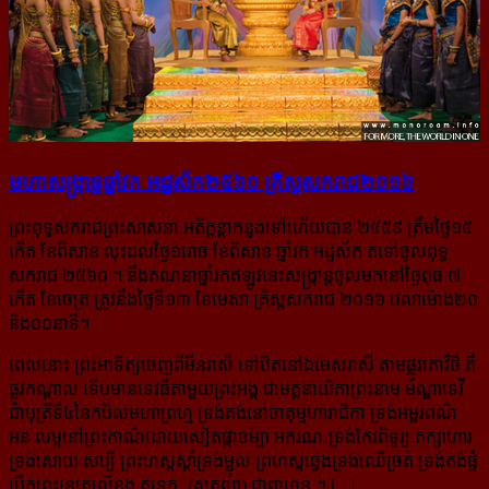
មហាសង្ក្រាន្ត​ឆ្នាំវក អដ្ឋស័ក២៥៦០ គ្រិស្ត​សករាជ២០១៦
ព្រះពុទ្ធ​សករាជ​ព្រះ​សាសនា អតិ​ក្កន្តា​កន្លង​ទៅ​ហើយ​បាន ២៥៥៩ ត្រឹម​ថ្ងៃ​១៥​
កើត ខែ​ពិសាខ លុះដល់​ថ្ងៃ​១​រោច ខែ​ពិសាខ ឆ្នាំវក អដ្ឋស័ក តទៅ​ចូល​ពុទ្ធ
សករាជ ២៥៦០ ។ នឹង​គណនា​ឆ្នាំវក​ឥឡូវនេះ​សង្ក្រាន្ត​ចូល​មក​នៅ​​ថ្ងៃ​ពុធ ៧
កើត ខែចេត្រ ត្រូវ​នឹង​ថ្ងៃ​ទី​១៣ ខែមេសា គ្រិស្តសករាជ ២០១៦ វេលា​ម៉ោង​២០​
និង​០០​នាទី។
ពេល​នោះ​ ព្រះអាទិត្យ​ចេញពី​មីនរាសី ​ទៅ​ឋិត​នៅ​ឯ​មេសរាសី តាម​ផ្លូវ​គោ​វិ​ថី គឺ​
ផ្លូវ​កណ្តាល ទើប​មាន​ទេវធីតា​មួយ​ព្រះ​អង្គ ជា​មគ្គនាយិកា​ព្រះ​នាម ម​ណ្ឌា​ទេវី
ជា​បុត្រី​ទី​៤​នៃ​កបិល​មហាព្រហ្ម ទ្រង់​គង់នៅ​ចា​តុ​ម្មហា​រា​ជិ​កា ទ្រង់​អម្ពរ​ពណ៌
អន លម្អ​នៅ​ព្រះ​កាណ៌​ដោយ​សៀតផ្កា​ច​ម៉្បា អ​ភ​រណៈ​ទ្រង់​កែវ​ពិទូរ្យ ភក្សាហារ​
ទ្រង់​សោយ សប្បិ ព្រះ​ហស្ត​ស្តាំ​ទ្រង់​ម្ជុល ព្រ​ហស្ត​ឆ្វេង​ទ្រង់​ឈើច្រត់ ទ្រង់​គង់​ផ្ទំ​
បើកព្រះនេត្រ​លើ​ខ្នង គ​ទ្រ​ភៈ (​សត្វ​លា​) ជា​ពាហនៈ។ [...]