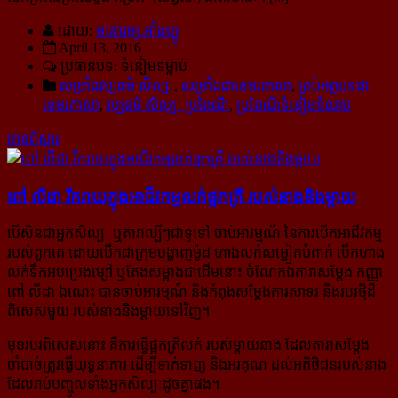
ដោយ:
មនោរម្យ.អាំងហ្វូ
April 13, 2016
ប្រធានបទ: ទំនៀមទម្លាប់
សម្រាំងវប្ប​ធម៌​ សិល្បៈ
,
សម្រាំងជាខេមរភាសា
,
គ្រប់អត្ថបទជា
ខេមរភាសា
,
វប្បធម៌ សិល្បៈ ប្រពៃណី
,
ប្រពៃណីទំនៀមទំលាប់
អានពិស្ដារ
ពៅ លីដា រីករាយ​ក្នុង​អាជីវកម្ម​លក់​ផ្អក​ត្រី របស់​នាង​និង​ម្តាយ
បើសិនជា​អ្នកសិល្បៈ ឬតារាល្បីៗជាទូទៅ ចាប់អារម្មណ័ នៃការបើកអាជីវកម្ម
របស់ពួកគេ ដោយបើកជាក្រុម​បង្ហាញ​ម៉ូដ ហាងលក់សម្លៀកបំពាក់ បើកហាង
លក់ទឹកអប់ប្រេងម្សៅ ឬតែងសម្អាងជាដើមនោះ ចំណែកឯ​តារា​​សម្ដែង កញ្ញា
ពៅ លីដា ឯណេះ បានចាប់អារម្មណ៍ និងកំពុងសម្ដែងការសាទរ នឹងរបរថ្មីដ៏
ពិសេសមួយ របស់​​នាង​​និង​ម្ដាយទៅវិញ។
មុខរបរពិសេស​នោះ គឺការធ្វើផ្អកត្រីលក់ របស់ម្ដាយនាង ដែលតារាសម្ដែង
ចាំបាច់ត្រូវធ្វើយុទ្ធនាការ ដើម្បី​ទាក់​ទាញ និងអរគុណ ដល់អតិថិជនរបស់នាង
ដែលរាប់បញ្ចូលទាំងអ្នកសិល្បៈដូចគ្នាផង។