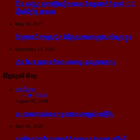
ប៉ែន សុវណ្ណ គ្រោង​ប្តឹង​វៀតណាម និង​អ្នក​ពាក់​ព័ន្ធ​ទៅ ICC
រឿង​បំភ្លៃ​ថ្ងៃ ៧​មករា
May 16, 2017
ថៃ​ព្រមាន​បិត​ហ្វេសប៊ុក ជុំ​វិញ​រូបភាព​អាស្រូវ​របស់​ស្ដេច​ខ្លួន
September 13, 2016
ហ៊ុន សែន ព្រមាន​កំទេច​«ពលរដ្ឋ»​ចូលរួម​បាតុកម្ម
ជុំវិញវប្បធម៌ សិល្បៈ
អានពិស្ដារ
20859
August 09, 2018
នេះ ជា​អាគារ​កប់​ពពក​ខ្ពស់​ជាង​គេ​បង្អស់ នៅ​អ៊ឺរ៉ុប
June 06, 2018
ចម្រៀង​ផ្លូវការ​នៃ​បាល់ទាត់​ពិភពលោក ២០១៨ នៅ​រ៉ូស្ស៊ី