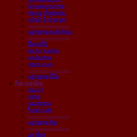
វិទ្យុ ទូរទស្សន៍ រូបភាព
ភាពយន្ដ ផ្ទាំងសំពត់ស
ប្រពៃណី ទំនៀមទម្លាប់
----------------------------
បណ្ដុំអត្ថបទវប្បធម៌សិល្បៈ
----------------------------
ជីវិតប្រចាំថ្ងៃ
សុខភាព អនាម័យ
សោភ័ណភាព
បេះដូង ស្នេហា
----------------------------
បណ្ដុំអត្ថបទពីជីវិត
កីឡា-បច្ចេកវិទ្យា
បាល់ទាត់
ប្រដាល់
ប្រណាំងយាន
កីឡាដទៃទៀត
----------------------------
បណ្ដុំអត្ថបទកីឡា
----------------------------
បច្ចេកវិទ្យា