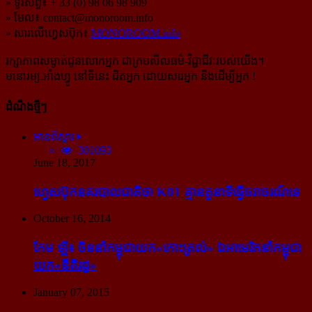
» ទូរស័ព្ទ៖ + 33 (0) 98 06 98 909
» មែល៖
contact@monoroom.info
» សារលើហ្វេសប៊ុក៖
MONOROOM.info
រក្សាភាពសម្ងាត់ជូនលោកអ្នក ជាក្រមសីលធម៌-​វិជ្ជាជីវៈ​របស់យើង។
មនោរម្យ.អាំងហ្វូ នៅទីនេះ ជិតអ្នក ដោយសារអ្នក និងដើម្បីអ្នក !
ដំណឹងថ្មីៗ
អានពិស្ដារ
301093
June 18, 2017
ហ្វេសប៊ុក​នគរបាល​ជាតិ​ថា K01 គ្មាន​តួនាទី​ធ្វើ​ចរាចរណ៍​ទេ
October 16, 2014
កែម ឡី៖ ចិន​នាំ​កម្ពុជា​យក​«កោះ​ត្រល់» ឯ​អាមេរិក​នាំ​កម្ពុជា​
យក​«នីតិរដ្ឋ»
January 07, 2015