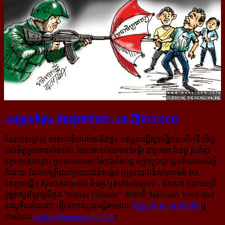
«សង្គ្រាម​ឆ័ត្រ» គំនូរ​ត្លុក​ចៅ​ចេក - ១៤ វិច្ឆិកា ២០១៧
កំណត់សម្គាល់ របស់ការិយាល័យនិពន្ធ៖
ទស្សនាវដ្ដីសូមធ្វើការលើកទឹកចិត្ត
ដល់មិត្តអ្នកអានទាំងអស់ ដែលមានបំណងចង់ផ្ញើរ ជា​រូបថត វីដេអូ រូបគំនូរ
អត្ថបទ​​ស្រាវជ្រាវ ប្រលោមលោក ល្បែង​កំសាន្ដ ល្បងប្រាជ្ញា ឬមតិយោបល់អ្វី
ក៏ដោយ ដែលបម្រើ​ដល់​ប្រយោជន៍​សង្គម ឬប្រយោជន៍សហគមន៍ មក
ទស្សនាវដ្ដី។ សូមថតជារូបថត វីដេអូ ឬសរសេរ​អត្ថបទ - ឯកសារ (ដោយ​ប្រើ
ពុម្ពអក្សរខ្មែរ​យូនីកូដ "Khmer Unicode" ដាក់លើ Microsoft Word file)
នូវស្នាដៃទាំងនោះ ផ្ញើរ​មកទស្សនាវដ្ដី​តាម​រយៈ
ខ្សែភ្ជាប់នេះ (ចុចពីលើ)
ឬ
តាមមែល
contact@monoroom.info
។