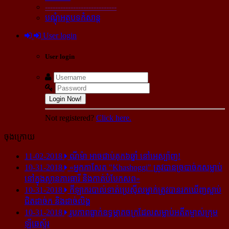
----------------------------
បណ្ដុំអត្ថបទកំសាន្ដ
User login
User login
Login Now!
Not registered?
Click here.
ចុងក្រោយ
11-02-2018
ណីម៉ា អាច​ជាប់​គុក​៦ឆ្នាំ នៅ​អេស្ប៉ាញ!
10-31-2018
«អ្នក​កាសែត "Khashoggi" ត្រូវ​បាន​ច្របាច់ក​សម្លាប់​
នៅ​ក្នុង​ស្ថាន​ភារធារី និង​កាត់​បំបែក​សព»
10-31-2018
កីឡាករ​បាល់ទាត់​ប្រេស៊ីល​ម្នាក់​ត្រូវ​បាន​រក​ឃើញ​ស្លាប់​
ជិត​ដាច់ក និង​ដាច់​លិង្គ
10-31-2018
រូបភាព​ធ្លាក់​ឧទ្ធម្ភាគចក្រ​ដែល​សម្លាប់​អតីត​ម្ចាស់​ក្រុម​
ឡីឆេស្ទ័រ