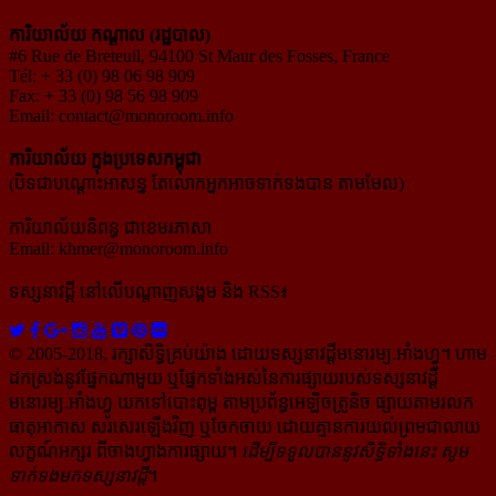
ការិយាល័យ កណ្ដាល (រដ្ឋបាល)
#6 Rue de Breteuil, 94100 St Maur des Fosses, France
Tél: + 33 (0) 98 06 98 909
Fax: + 33 (0) 98 56 98 909
Email:
contact@monoroom.info
ការិយាល័យ ក្នុង​ប្រទេស​កម្ពុជា
(បិទជាបណ្ដោះអាសន្ន តែលោកអ្នកអាចទាក់ទងបាន តាមមែល)
ការិយាល័យនិពន្ធ ជាខេមរភាសា
Email:
khmer@monoroom.info
ទស្សនាវដ្ដី​ នៅលើបណ្ដាញសង្គម និង RSS៖
© 2005-2018, រក្សាសិទ្ធិគ្រប់យ៉ាង ដោយទស្សនាវដ្ដី​មនោរម្យ.អាំងហ្វូ។ ហាម​
ដក​ស្រង់​នូវ​ផ្នែក​ណា​មួយ​ ឬ​ផ្នែក​ទាំង​អស់​នៃ​ការ​ផ្សាយ​របស់​ទស្សនាវដ្ដី​​
មនោរម្យ.អាំងហ្វូ យក​ទៅ​​បោះពុម្ព តាម​ប្រព័ន្ធ​អេឡិច​ត្រូនិច ផ្សាយ​តាម​រលក​
ធាតុអាកាស សរសេរ​ឡើង​វិញ ឬ​ចែក​ចាយ​ ដោយ​គ្មាន​ការ​យល់ព្រមជា​លាយ​
លក្ខណ៍​អក្សរ​ ពី​ចាងហ្វាង​ការ​ផ្សាយ​។
ដើម្បី​ទទួល​បាននូវសិទ្ធិ​ទាំងនេះ សូម​
ទាក់​ទង​មក​ទស្សនាវដ្ដី
។