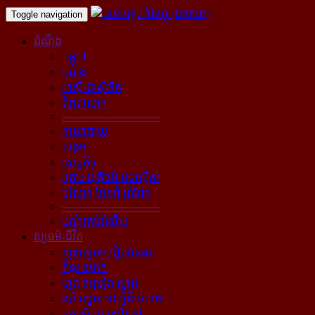
Toggle navigation
ដំណឹង
កម្ពុជា
បារាំង
អាស៊ី-ប៉ាស៊ីភិក
ពិភពលោក
----------------------------
នយោបាយ
សង្គម
សេដ្ឋកិច្ច
គ្រោះ យុត្តិធម៌ បទល្មើស
បរិស្ថាន ផែនដី ព្រំដែន
----------------------------
បណ្ដុំគ្រប់ដំណឹង
វប្បធម៌-ជីវិត
ស្ថាបត្យកម្ម រៀបចំនគរ
គំនូរ ចម្លាក់
ភ្លេង ចម្រៀង ស្មូត្រ
របាំ ល្ខោន ទស្សនីយភាព
អក្សសិល្ប៍ សៀវភៅ