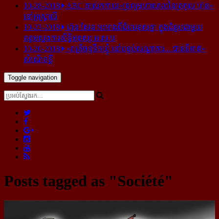
10-28-2018
ABC គាស់​កកាយ​«ទ្រព្យមហាសាល​នៃ​ត្រកូល ហ៊ុន»​
នៅ​អូស្ត្រាលី
10-23-2018
ហ៊ុន សែន អះអាង​ពី​ជំហរ​ខុស​គ្នា ក្នុង​ជំនួប​ជាមួយ​
ឧត្តម​ស្នងការ​សិទ្ធិ​មនុស្ស អ.ស.ប
10-20-2018
«រាត្រីចន្ទទឹកឃ្មុំ នៅបន្ទប់សណ្ឋាគារ... ជាន់ទី៣៥»
សំណើចខ្លី
Toggle navigation
Posts tagged as "Société"