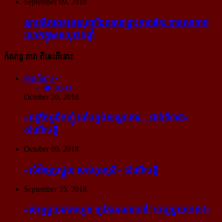
September 09, 2018
ស្ថាបនិក​ពេទ្យ​គន្ធបុប្ផា​ដែល​សង្គ្រោះ​កុមារ​ខ្មែរ​ បាន​លាចាក​
លោក​ក្នុង​អាយុ​៧១ឆ្នាំ
កំសាន្ដ តារា ពីនេះពីនោះ
អានពិស្ដារ
9543
October 20, 2018
«រាត្រីចន្ទទឹកឃ្មុំ នៅបន្ទប់សណ្ឋាគារ... ជាន់ទី៣៥»
សំណើចខ្លី
October 09, 2018
«សំដី​ឲ្យ​ប្រផ្នូល របស់​កូនស្រី» សំណើចខ្លី
September 25, 2018
«ចេញ​មួយ​កេស​ហ្មង ឲ្យ​តែ​នរណា​ហៅ! ចេញ​មួយ​កេស!»