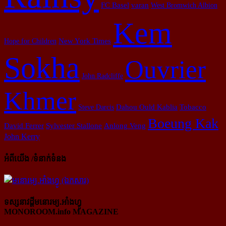
FC Basel
varan
West Bromwich Albion
Kem
Hope for Children
New York Times
Sokha
Ouvrier
John Radcliffe
Khmer
Steve Darcis
Dahou Ould Kablia
Tobacco
Boeung Kak
David Ferrer
Sylvester Stallone
Anlong Veng
John Kerry
អំពីយើង /ទំនាក់ទំនង
ទស្សនាវដ្ដីមនោរម្យ.អាំងហ្វូ
MONOROOM.info MAGAZINE