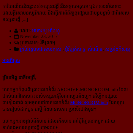
ការិយាល័យនិពន្ធរបស់ទស្សនាវដ្ដី នឹងទទួលអត្ថបទ ឬឯកសារទាំងនោះ
ដោយក្ដីសោមនស្សរីករាយ និង​ធ្វើការ​​ពិនិត្យ​ចុះ​ផ្សាយជាបន្តបន្ទាប់ ជាពិសេស​
ទស្សនាវដ្ដី [...]
ដោយ:
មនោរម្យ.អាំងហ្វូ
November 23, 2017
ប្រធានបទ: វិចិត្រកម្ម
គ្រប់អត្ថបទជាខេមរភាសា
,
ជុំវិញកំសាន្ដ
,
សំណើច
,
សម្រាំងកំសាន្ដ
អានពិស្ដារ
ប្រិយមិត្ត ជាទីមេត្រី,
លោកអ្នកកំពុងពិគ្រោះគេហទំព័រ ARCHIVE.MONOROOM.info ដែល
ជាសំណៅឯកសារ របស់ទស្សនាវដ្ដីមនោរម្យ.អាំងហ្វូ។ ដើម្បីការផ្សាយ
ជាទៀងទាត់ សូមចូលទៅកាន់​គេហទំព័រ
MONOROOM.info
ដែលត្រូវ
បានរៀបចំដាក់ជូន ជាថ្មី និងមានសភាពប្រសើរជាងមុន។
លោកអ្នកអាចផ្ដល់ព័ត៌មាន ដែលកើតមាន នៅជុំវិញលោកអ្នក ដោយ
ទាក់ទងមកទស្សនាវដ្ដី តាមរយៈ៖