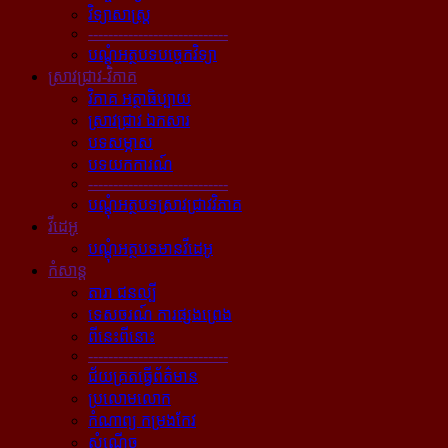
វិទ្យាសាស្ត្រ
----------------------------
បណ្ដុំអត្ថបទបច្ចេកវិទ្យា
ស្រាវជ្រាវ-វិភាគ
វិភាគ អត្ថាធិប្បាយ
ស្រាវជ្រាវ ឯកសារ
បទសម្ភាស
បទយកការណ៍
----------------------------
បណ្ដុំអត្ថបទស្រាវជ្រាវវិភាគ
វីដេអូ
បណ្ដុំអត្ថបទមានវីដេអូ
កំសាន្ដ
តារា ជនល្បី
ទេសចរណ៍ ការផ្សងព្រេង
ពីនេះពីនោះ
----------------------------
ជ័យគ្រតធ្វើព័ត៌មាន
ប្រលោមលោក
កំណាព្យ កម្រងកែវ
សំណើច