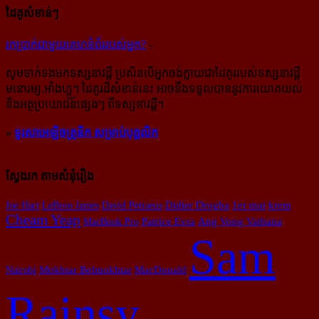
ដៃគូសំខាន់ៗ
រក​​ប្រាក់​​ជា​​មួយ​​គេហទំព័រ​​របស់​​អ្នក?
-
សូម​ទាក់ទង​មក​ទស្សនាវដ្ដី ប្រសិន​បើ​អ្នក​ចង់​ក្លាយ​ជា​ដៃគូរ​របស់​ទស្សនាវដ្ដី​
មនោរម្យ.អាំងហ្វូ។ ដៃ​គូរ​ដ៏​សំខាន់​នេះ អាច​នឹង​ទទួល​បាន​នូវ​ការ​យោគយល់
និង​អត្ថ​ប្រយោជន៍​ផ្សេងៗ ពីទស្សនាវដ្ដី។
»
ទូរសាអេឡិចត្រូនិក សម្រាប់បុគ្គលិក
ស្វែងរក តាមសំនុំរឿង
Joe Hart
LeBron James
David Petraeus
Didier Drogba
1er mai
krem
Cheam Yeap
MacBook Pro
Patrice Evra
Ang Vong Vathana
Sam
Nairobi
Mokhtar Belmokhtar
MacDonald
Rainsy