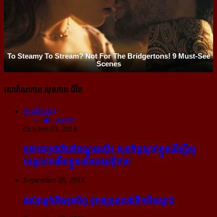
សោភ័ណភាព សុខភាព ជីវិត
អានពិស្ដារ
26008
October 03, 2018
គ្រោះធម្មជាតិនៅឥណ្ឌូនេស៊ី៖ សុខចិត្ត​ស្លាប់​ខ្លួន​ដើម្បី​ឲ្យ​
យន្ដហោះ​ងើប​ខ្លួន​ដោយ​សុវត្ថិភាព
September 28, 2018
រវល់​ឈ្លក់​នឹង​ទូរស័ព្ទ ទុក​ឲ្យ​កូន​លង់​ទឹក​ជិត​ស្លាប់