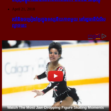
April 21, 2018
របាំ​និង​ចម្រៀង​ខ្មែរ​ក្នុង​ទស្សនីយភាព​មួយ នៅ​រដ្ឋធានី​ប៉ារីស​
ល្ងាច​នេះ