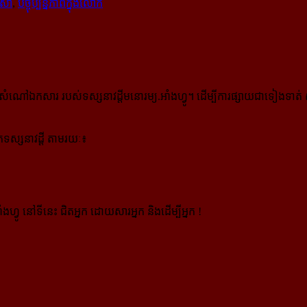
ាសា
,
បច្ចុប្បន្នភាពក្នុងលោក
កសារ របស់ទស្សនាវដ្ដីមនោរម្យ.អាំងហ្វូ។ ដើម្បីការផ្សាយជាទៀងទាត់ 
ស្សនាវដ្ដី តាមរយៈ៖
ងហ្វូ នៅទីនេះ ជិតអ្នក ដោយសារអ្នក និងដើម្បីអ្នក !