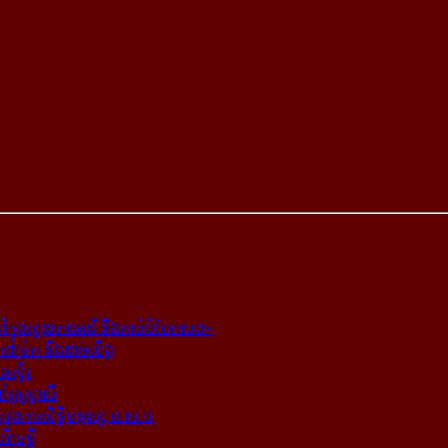
ក្នុង​ស្ថាន​ភារធារី និង​កាត់​បំបែក​សព»
ត​ដាច់ក និង​ដាច់​លិង្គ
ឆេស្ទ័រ
ូស្ត្រាលី
​ស្នងការ​សិទ្ធិ​មនុស្ស អ.ស.ប
ណើចខ្លី