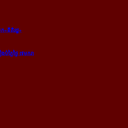
ក​«នីតិរដ្ឋ»
​បំភ្លៃ​ថ្ងៃ ៧​មករា