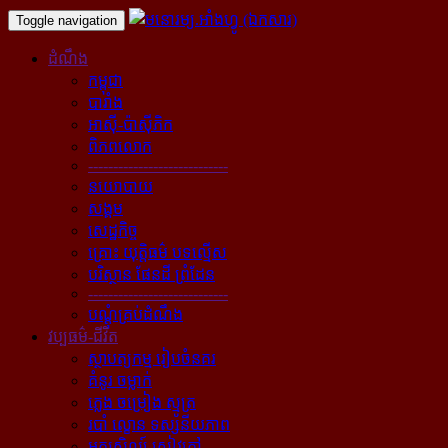
Toggle navigation
ដំណឹង
កម្ពុជា
បារាំង
អាស៊ី-ប៉ាស៊ីភិក
ពិភពលោក
----------------------------
នយោបាយ
សង្គម
សេដ្ឋកិច្ច
គ្រោះ យុត្តិធម៌ បទល្មើស
បរិស្ថាន ផែនដី ព្រំដែន
----------------------------
បណ្ដុំគ្រប់ដំណឹង
វប្បធម៌-ជីវិត
ស្ថាបត្យកម្ម រៀបចំនគរ
គំនូរ ចម្លាក់
ភ្លេង ចម្រៀង ស្មូត្រ
របាំ ល្ខោន ទស្សនីយភាព
អក្សសិល្ប៍ សៀវភៅ