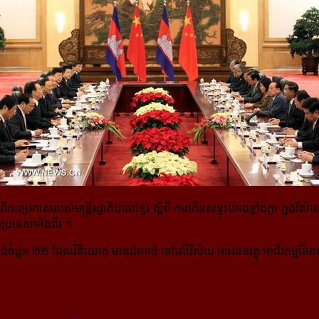
ំពីការប្រកាសរបស់
មន្ត្រីរដ្ឋាភិបាលខ្មែរ
ស្ដីពី ការកើនសន្ទុះយ៉ាងខ្លាំងក្លា ក្នុ
ប្រទេសទាំងពីរ ។
ចំនួន ២២​ ដែលវិនិយោគ មានជាអាថ៌ ទៅលើវិស័យ អចលនវត្ថុ អាជីវកម្មរ៉ែមាស 