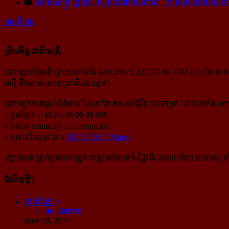
សម្រាំងបច្ចុប្បន្នភាព
,
សម្រាំងជាខេមរភាសា
,
គ្រប់អត្ថបទជាខេមរភ
អានពិស្ដារ
ប្រិយមិត្ត ជាទីមេត្រី,
លោកអ្នកកំពុងពិគ្រោះគេហទំព័រ ARCHIVE.MONOROOM.info ដែលជាសំណៅឯ
ជាថ្មី និងមានសភាពប្រសើរជាងមុន។
លោកអ្នកអាចផ្ដល់ព័ត៌មាន ដែលកើតមាន នៅជុំវិញលោកអ្នក ដោយទាក់ទងមកទ
» ទូរស័ព្ទ៖ + 33 (0) 98 06 98 909
» មែល៖
contact@monoroom.info
» សារលើហ្វេសប៊ុក៖
MONOROOM.info
រក្សាភាពសម្ងាត់ជូនលោកអ្នក ជាក្រមសីលធម៌-​វិជ្ជាជីវៈ​របស់យើង។ មនោរម្យ.អាំ
ដំណឹងថ្មីៗ
អានពិស្ដារ
300970
June 18, 2017