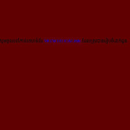
សូមចូលទៅកាន់​គេហទំព័រ
MONOROOM.info
ដែលត្រូវបានរៀបចំដាក់ជូន