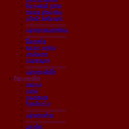
វិទ្យុ ទូរទស្សន៍ រូបភាព
ភាពយន្ដ ផ្ទាំងសំពត់ស
ប្រពៃណី ទំនៀមទម្លាប់
----------------------------
បណ្ដុំអត្ថបទវប្បធម៌សិល្បៈ
----------------------------
ជីវិតប្រចាំថ្ងៃ
សុខភាព អនាម័យ
សោភ័ណភាព
បេះដូង ស្នេហា
----------------------------
បណ្ដុំអត្ថបទពីជីវិត
កីឡា-បច្ចេកវិទ្យា
បាល់ទាត់
ប្រដាល់
ប្រណាំងយាន
កីឡាដទៃទៀត
----------------------------
បណ្ដុំអត្ថបទកីឡា
----------------------------
បច្ចេកវិទ្យា