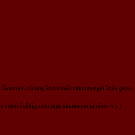
ងវិស័យ វិនិយោគទុន ពាណិជកម្ម និងទេសចរណ៍ រវាងប្រទេសកម្ពុជា និងចិន ក្នុងរយៈ
រោងចក្រតំល៉ើងម៉ូតូ រោងចក្រអង្ករ និងរោងចក្រសំលៀកបំពាក់ ។ [...]