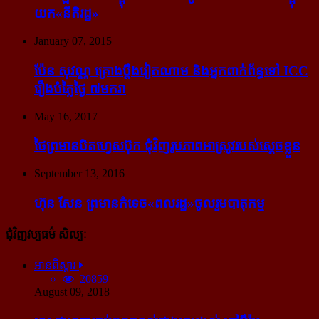
យក​«នីតិរដ្ឋ»
January 07, 2015
ប៉ែន សុវណ្ណ គ្រោង​ប្តឹង​វៀតណាម និង​អ្នក​ពាក់​ព័ន្ធ​ទៅ ICC
រឿង​បំភ្លៃ​ថ្ងៃ ៧​មករា
May 16, 2017
ថៃ​ព្រមាន​បិត​ហ្វេសប៊ុក ជុំ​វិញ​រូបភាព​អាស្រូវ​របស់​ស្ដេច​ខ្លួន
September 13, 2016
ហ៊ុន សែន ព្រមាន​កំទេច​«ពលរដ្ឋ»​ចូលរួម​បាតុកម្ម
ជុំវិញវប្បធម៌ សិល្បៈ
អានពិស្ដារ
20859
August 09, 2018