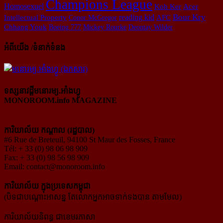
Champions League
Homosexuel
Koh Ker
Acer
Bour Kry
reading kid
AFC
Intellectual Property
Conor McGregor
Chhang Youk
Boeing 777
Mickey Rourke
Deontay Wilder
អំពីយើង /ទំនាក់ទំនង
ទស្សនាវដ្ដីមនោរម្យ.អាំងហ្វូ
MONOROOM.info MAGAZINE
ការិយាល័យ កណ្ដាល (រដ្ឋបាល)
#6 Rue de Breteuil, 94100 St Maur des Fosses, France
Tél: + 33 (0) 98 06 98 909
Fax: + 33 (0) 98 56 98 909
Email:
contact@monoroom.info
ការិយាល័យ ក្នុង​ប្រទេស​កម្ពុជា
(បិទជាបណ្ដោះអាសន្ន តែលោកអ្នកអាចទាក់ទងបាន តាមមែល)
ការិយាល័យនិពន្ធ ជាខេមរភាសា