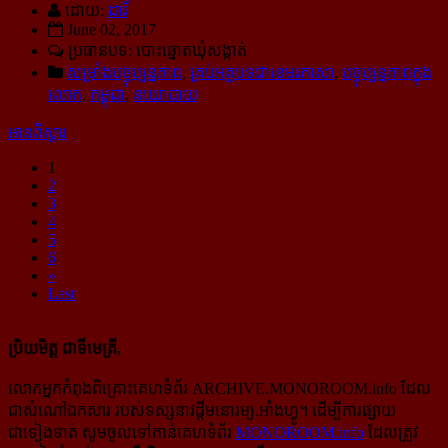
ដោយ:
ដារី
June 02, 2017
ប្រធានបទ: បោះឆ្នោតឃុំសង្កាត់
សម្រាំងបច្ចុប្បន្នភាព
,
គ្រប់អត្ថបទជាខេមរភាសា
,
បច្ចុប្បន្នភាពក្នុង
លោក
,
កម្ពុជា
,
នយោបាយ
អានពិស្ដារ
1
2
3
4
5
6
»
Last
ប្រិយមិត្ត ជាទីមេត្រី,
លោកអ្នកកំពុងពិគ្រោះគេហទំព័រ ARCHIVE.MONOROOM.info ដែល
ជាសំណៅឯកសារ របស់ទស្សនាវដ្ដីមនោរម្យ.អាំងហ្វូ។ ដើម្បីការផ្សាយ
ជាទៀងទាត់ សូមចូលទៅកាន់​គេហទំព័រ
MONOROOM.info
ដែលត្រូវ