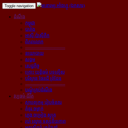
Toggle navigation
ដំណឹង
កម្ពុជា
បារាំង
អាស៊ី-ប៉ាស៊ីភិក
ពិភពលោក
----------------------------
នយោបាយ
សង្គម
សេដ្ឋកិច្ច
គ្រោះ យុត្តិធម៌ បទល្មើស
បរិស្ថាន ផែនដី ព្រំដែន
----------------------------
បណ្ដុំគ្រប់ដំណឹង
វប្បធម៌-ជីវិត
ស្ថាបត្យកម្ម រៀបចំនគរ
គំនូរ ចម្លាក់
ភ្លេង ចម្រៀង ស្មូត្រ
របាំ ល្ខោន ទស្សនីយភាព
អក្សសិល្ប៍ សៀវភៅ