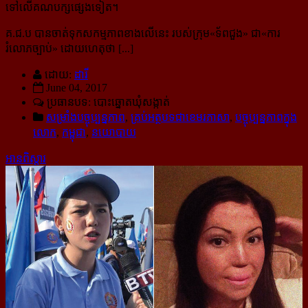
ទៅលើគណបក្សផ្សេងទៀត។
គ.ជ.ប បានចាត់ទុកសកម្មភាពខាងលើនេះ របស់ក្រុម«ទ័ពជួង» ជា«ការ
រំលោភច្បាប់» ដោយហេតុថា [...]
ដោយ:
ដារី
June 04, 2017
ប្រធានបទ: បោះឆ្នោតឃុំសង្កាត់
សម្រាំងបច្ចុប្បន្នភាព
,
គ្រប់អត្ថបទជាខេមរភាសា
,
បច្ចុប្បន្នភាពក្នុង
លោក
,
កម្ពុជា
,
នយោបាយ
អានពិស្ដារ