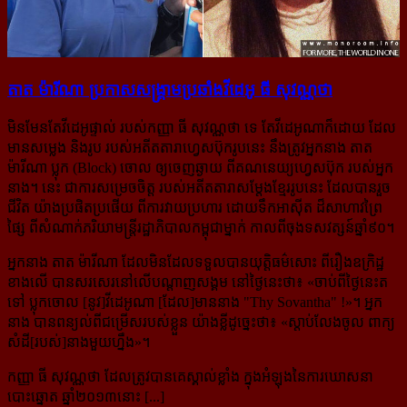
តាត ម៉ារីណា ប្រកាស​សង្គ្រាម​ប្រឆាំង​វីដេអូ ធី សុវណ្ណថា
មិនមែនតែវីដេអូផ្ទាល់ របស់កញ្ញា ធី សុវណ្ណថា ទេ តែវីដេអូណាក៏ដោយ ដែល
មានសម្លេង និងរូប របស់អតីតតារាហ្វេសប៊ុករូបនេះ នឹងត្រូវអ្នកនាង តាត
ម៉ារីណា ប្លុក (Block) ចោល ឲ្យចេញឆ្ងាយ ពីគណនេយ្យហ្វេសប៊ុក ​របស់អ្នក
នាង។ នេះ ជាការសម្រេចចិត្ត របស់អតីតតារាសម្ដែងខ្មែររូបនេះ ដែលបានរួច
ជីវិត យ៉ាងប្រផិតប្រផើយ ពីការវាយប្រហារ ដោយទឹកអាស៊ីត ដ៏សាហាវព្រៃ
ផ្សៃ ពីសំណាក់ភរិយាមន្ត្រីរដ្ឋាភិបាលកម្ពុជាម្នាក់ កាលពីចុងទសវត្សន៍ឆ្នាំ៩០។
អ្នកនាង តាត ម៉ារីណា ដែលមិនដែលទទួលបានយុត្តិធម៌សោះ ពីរឿងឧក្រិដ្ឋ
ខាងលើ បានសរសេរនៅលើបណ្ដាញសង្គម នៅថ្ងៃនេះថា៖ «
ចាប់ពីថ្ងៃនេះត
ទៅ ប្លុកចោល [នូវ]វីដេអូណា [ដែល]មាននាង "Thy Sovantha" !
»។ អ្នក
នាង បានពន្យល់​ពីជម្រើសរបស់ខ្លួន យ៉ាងខ្លីដូច្នេះថា៖
«ស្តាប់លែងចូល ពាក្យ
សំដី[របស់]នាងមួយហ្នឹង
»។
កញ្ញា ធី សុវណ្ណថា ដែលត្រូវបានគេស្គាល់ខ្លាំង ក្នុងអំឡុងនៃការឃោសនា
បោះឆ្នោត ឆ្នាំ២០១៣នោះ [...]