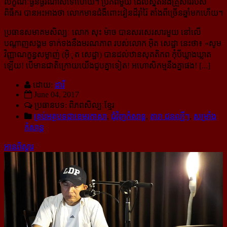
លក្ខណៈធ្ងន់ធ្ងរណាស់ទៅហើយ។ ប្រភពមួយ ដែលស្និតនឹងគ្រួសាររបស់
ពិធីករ បានអះអាងថា លោកមានជំងឺពោះវៀនដ៏រ៉ាំរ៉ៃ តាំងពីច្រើនឆ្នាំមកហើយ។
ប្រធាន​សមាគមសិល្បៈ លោក សុះ ម៉ាច បានសរសេរសារមួយ នៅលើ
បណ្ដាញសង្គម ទាក់ទងនឹងមរណភាព របស់លោក អ៊ិត សេដ្ឋា នេះថា៖ «
សូម
វិញ្ញាណក្ខន្ធសម្លាញ់ (អ៊ិុត សេដ្ឋា) បានដល់ឋានសុគតិភព កុំបីឃ្លាងឃ្លាត
ឡើយ! បើមានជាតិក្រោយយើងជូបគ្នាទៀត! អហោសិកម្មនឹងគ្នាផង! [...]
ដោយ:
ដារី
June 04, 2017
ប្រធានបទ: ពិភពសិល្បៈខ្មែរ
គ្រប់អត្ថបទជាខេមរភាសា
,
ជុំវិញកំសាន្ដ
,
តារា ជនល្បីៗ
,
សម្រាំង
កំសាន្ដ
អានពិស្ដារ