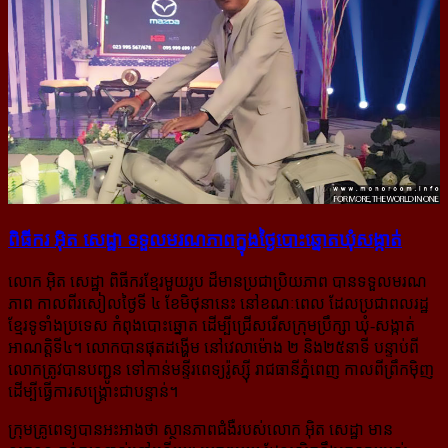
ពិធីករ អ៊ិត សេដ្ឋា ទទួល​មរណភាព​ក្នុង​ថ្ងៃ​បោះ​ឆ្នោត​ឃុំ​សង្កាត់
លោក អ៊ិត សេដ្ឋា ពិធីករខ្មែរមួយរូប ដ៏មានប្រជាប្រិយភាព បានទទួលមរណ
ភាព កាលពីរសៀលថ្ងៃទី ៤ ខែមិថុនានេះ នៅខណៈពេល ដែលប្រជាពលរដ្ឋ
ខ្មែរទូទាំងប្រទេស កំពុងបោះឆ្នោត ដើម្បីជ្រើសរើសក្រុមប្រឹក្សា ឃុំ-សង្កាត់
អាណត្តិទី៤។ លោកបានផុតដង្ហើម នៅវេលាម៉ោង ២ និង២៥នាទី បន្ទាប់ពី
លោកត្រូវបានបញ្ជូន ទៅកាន់មន្ទីរពេទ្យរ៉ូស្ស៊ី រាជធានីភ្នំពេញ កាលពីព្រឹកម៉ិញ
ដើម្បីធ្វើការសង្គ្រោះជាបន្ទាន់។
ក្រុមគ្រូពេទ្យបានអះអាងថា ស្ថានភាពជំងឺរបស់លោក អ៊ិត សេដ្ឋា មាន