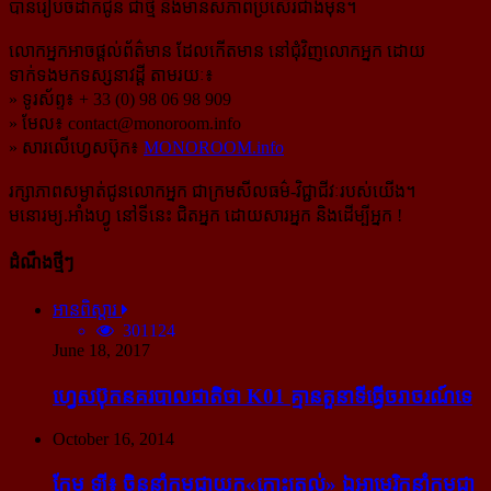
បានរៀបចំដាក់ជូន ជាថ្មី និងមានសភាពប្រសើរជាងមុន។
លោកអ្នកអាចផ្ដល់ព័ត៌មាន ដែលកើតមាន នៅជុំវិញលោកអ្នក ដោយ
ទាក់ទងមកទស្សនាវដ្ដី តាមរយៈ៖
» ទូរស័ព្ទ៖ + 33 (0) 98 06 98 909
» មែល៖
contact@monoroom.info
» សារលើហ្វេសប៊ុក៖
MONOROOM.info
រក្សាភាពសម្ងាត់ជូនលោកអ្នក ជាក្រមសីលធម៌-​វិជ្ជាជីវៈ​របស់យើង។
មនោរម្យ.អាំងហ្វូ នៅទីនេះ ជិតអ្នក ដោយសារអ្នក និងដើម្បីអ្នក !
ដំណឹងថ្មីៗ
អានពិស្ដារ
301124
June 18, 2017
ហ្វេសប៊ុក​នគរបាល​ជាតិ​ថា K01 គ្មាន​តួនាទី​ធ្វើ​ចរាចរណ៍​ទេ
October 16, 2014
កែម ឡី៖ ចិន​នាំ​កម្ពុជា​យក​«កោះ​ត្រល់» ឯ​អាមេរិក​នាំ​កម្ពុជា​