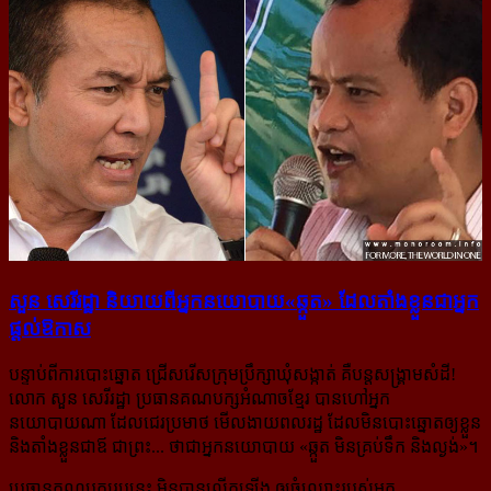
សួន សេរីរដ្ឋា និយាយ​ពី​អ្នក​នយោបាយ​«ឆ្កួត» ដែល​តាំង​ខ្លួន​ជា​អ្នក​
ផ្ដល់​ឱកាស
បន្ទាប់ពីការបោះឆ្នោត ជ្រើសរើសក្រុមប្រឹក្សាឃុំសង្កាត់ គឺបន្តសង្គ្រាមសំដី!
លោក សួន សេរីរដ្ឋា ប្រធានគណបក្សអំណាចខ្មែរ បានហៅអ្នក
នយោបាយណា ដែលជេរប្រមាថ មើលងាយពលរដ្ឋ ដែលមិនបោះឆ្នោតឲ្យខ្លួន
និងតាំងខ្លួនជាឪ ជាព្រះ... ថាជាអ្នកនយោបាយ «ឆ្កួត មិនគ្រប់ទឹក និងល្ងង់»។
ប្រធានគណបក្សរូបនេះ មិនបានលើកឡើង ឲ្យចំឈ្មោះរបស់អ្នក