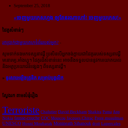
September 25, 2018
«ចេញ​មួយ​កេស​ហ្មង ឲ្យ​តែ​នរណា​ហៅ! ចេញ​មួយ​កេស!»
ដៃគូសំខាន់ៗ
រក​​ប្រាក់​​ជា​​មួយ​​គេហទំព័រ​​របស់​​អ្នក?
-
សូម​ទាក់ទង​មក​ទស្សនាវដ្ដី ប្រសិន​បើ​អ្នក​ចង់​ក្លាយ​ជា​ដៃគូរ​របស់​ទស្សនាវដ្ដី​
មនោរម្យ.អាំងហ្វូ។ ដៃ​គូរ​ដ៏​សំខាន់​នេះ អាច​នឹង​ទទួល​បាន​នូវ​ការ​យោគយល់
និង​អត្ថ​ប្រយោជន៍​ផ្សេងៗ ពីទស្សនាវដ្ដី។
»
ទូរសាអេឡិចត្រូនិក សម្រាប់បុគ្គលិក
ស្វែងរក តាមសំនុំរឿង
Terroriste
David Beckham
Chalutier
Shakira
Puma
App
Nokia
fausse-couche
COC
Mouscou
Jacques Chirac
Frere musulman
UNESCO
Monineath Sihanouk
Hosni Moubarak
droit
Lupercales