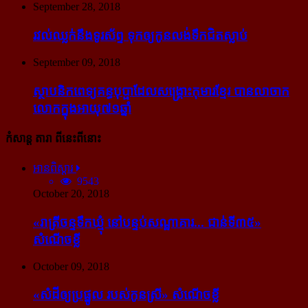
September 28, 2018
រវល់​ឈ្លក់​នឹង​ទូរស័ព្ទ ទុក​ឲ្យ​កូន​លង់​ទឹក​ជិត​ស្លាប់
September 09, 2018
ស្ថាបនិក​ពេទ្យ​គន្ធបុប្ផា​ដែល​សង្គ្រោះ​កុមារ​ខ្មែរ​ បាន​លាចាក​
លោក​ក្នុង​អាយុ​៧១ឆ្នាំ
កំសាន្ដ តារា ពីនេះពីនោះ
អានពិស្ដារ
9543
October 20, 2018
«រាត្រីចន្ទទឹកឃ្មុំ នៅបន្ទប់សណ្ឋាគារ... ជាន់ទី៣៥»
សំណើចខ្លី
October 09, 2018
«សំដី​ឲ្យ​ប្រផ្នូល របស់​កូនស្រី» សំណើចខ្លី