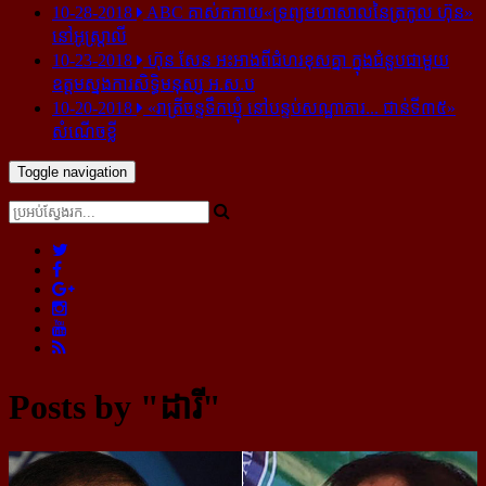
10-28-2018
ABC គាស់​កកាយ​«ទ្រព្យមហាសាល​នៃ​ត្រកូល ហ៊ុន»​
នៅ​អូស្ត្រាលី
10-23-2018
ហ៊ុន សែន អះអាង​ពី​ជំហរ​ខុស​គ្នា ក្នុង​ជំនួប​ជាមួយ​
ឧត្តម​ស្នងការ​សិទ្ធិ​មនុស្ស អ.ស.ប
10-20-2018
«រាត្រីចន្ទទឹកឃ្មុំ នៅបន្ទប់សណ្ឋាគារ... ជាន់ទី៣៥»
សំណើចខ្លី
Toggle navigation
Posts by "ដារី"