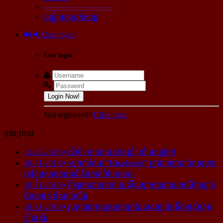
----------------------------
បណ្ដុំអត្ថបទកំសាន្ដ
User login
User login
Login Now!
Not registered?
Click here.
ចុងក្រោយ
11-02-2018
ណីម៉ា អាច​ជាប់​គុក​៦ឆ្នាំ នៅ​អេស្ប៉ាញ!
10-31-2018
«អ្នក​កាសែត "Khashoggi" ត្រូវ​បាន​ច្របាច់ក​សម្លាប់​
នៅ​ក្នុង​ស្ថាន​ភារធារី និង​កាត់​បំបែក​សព»
10-31-2018
កីឡាករ​បាល់ទាត់​ប្រេស៊ីល​ម្នាក់​ត្រូវ​បាន​រក​ឃើញ​ស្លាប់​
ជិត​ដាច់ក និង​ដាច់​លិង្គ
10-31-2018
រូបភាព​ធ្លាក់​ឧទ្ធម្ភាគចក្រ​ដែល​សម្លាប់​អតីត​ម្ចាស់​ក្រុម​
ឡីឆេស្ទ័រ