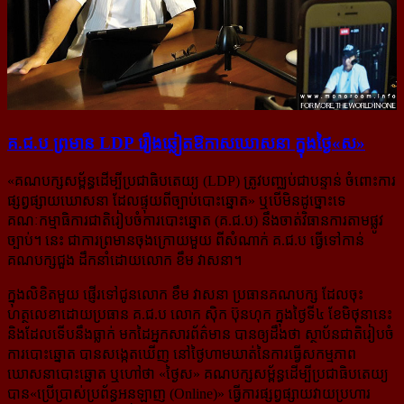
គ.ជ.ប ព្រមាន LDP រឿង​ឆ្លៀត​​ឱកាស​ឃោសនា ក្នុង​ថ្ងៃ​«ស»
«គណបក្សសម្ព័ន្ធដើម្បីប្រជាធិបតេយ្យ (LDP) ត្រូវបញ្ឈប់ជាបន្ទាន់ ចំពោះការ
ផ្សព្វផ្សាយឃោសនា ដែលផ្ទុយពីច្បាប់បោះឆ្នោត» ឬបើមិនដូច្នោះទេ
គណៈកម្មាធិការជាតិរៀបចំការបោះឆ្នោត (គ.ជ.ប) នឹងចាត់វិធានការតាមផ្លូវ
ច្បាប់។ នេះ ជាការព្រមានចុងក្រោយមួយ ពីសំណាក់ គ.ជ.ប ធ្វើទៅកាន់
គណបក្សជួង ដឹកនាំដោយលោក ខឹម វាសនា។
ក្នុងលិខិតមួយ ផ្ញើរទៅជូនលោក ខឹម វាសនា ប្រធានគណបក្ស ដែលចុះ
ហត្ថលេខាដោយប្រធាន គ.ជ.ប លោក ស៊ិក ប៊ុនហុក ក្នុងថ្ងៃទី៤ ខែមិថុនានេះ
និងដែលទើបនឹងធ្លាក់ មកដៃអ្នកសារព័ត៌មាន បានឲ្យដឹងថា ស្ថាប័នជាតិរៀបចំ
ការបោះឆ្នោត បានសង្កេតឃើញ នៅថ្ងៃហាមឃាត់នៃការធ្វើសកម្មភាព
ឃោសនាបោះឆ្នោត ឬហៅថា «ថ្ងៃស» គណបក្សសម្ព័ន្ធដើម្បីប្រជាធិបតេយ្យ
បាន«ប្រើប្រាស់ប្រព័ន្ធអនឡាញ (Online)» ធ្វើការផ្សព្វផ្សាយវាយប្រហារ