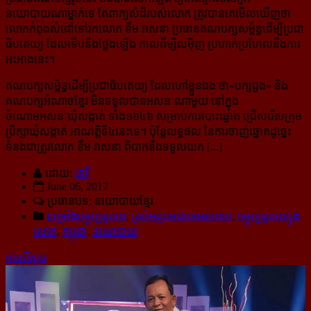
នយោបាយណាម្នាក់ទេ តែពាក្យសំដីរបស់លោក ត្រូវបានគេមើលឃើញថា
លោកកំពុងសំដៅទៅរកលោក ខឹម វាសនា ប្រធានគណបក្សសម្ព័ន្ធ​ដើម្បីប្រជា
ធិបតេយ្យ ដែលទើបនឹងថ្លែងឡើង កាលពីម្សិលម៉ិញ ប្រហាក់ប្រហែលនឹងការ
អះអាងនេះ។
គណបក្សសម្ព័ន្ធដើម្បីប្រជាធិបតេយ្យ ដែលហៅខ្លួនឯង ថា«បក្សជួង» និង
គណបក្សអំណាចខ្មែរ មិនទទួលបានអសនៈណាមួយ នៅក្នុង
ចំណោមអសនៈឃុំសង្កាត់ ទាំង១៦៤៦ សម្រាប់ការបោះឆ្នោត ជ្រើសរើសក្រុម
ប្រឹក្សាឃុំសង្កាត់ អាណត្តិទី៤នេះទេ។ ប៉ុន្តែលទ្ធផល នៃការចាញ់ឆ្នោតដូច្នេះ
ទំនងជាត្រូវលោក ខឹម វាសនា ពិបាកនឹងទទួលយក [...]
ដោយ:
ដារី
June 06, 2017
ប្រធានបទ: នយោបាយខ្មែរ
សម្រាំងបច្ចុប្បន្នភាព
,
គ្រប់អត្ថបទជាខេមរភាសា
,
បច្ចុប្បន្នភាពក្នុង
លោក
,
កម្ពុជា
,
នយោបាយ
អានពិស្ដារ