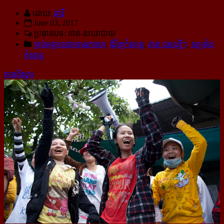
ដោយ:
ដារី
June 03, 2017
ប្រធានបទ: តារា-នយោបាយ
គ្រប់អត្ថបទជាខេមរភាសា
,
ជុំវិញកំសាន្ដ
,
តារា ជនល្បីៗ
,
សម្រាំង
កំសាន្ដ
អានពិស្ដារ