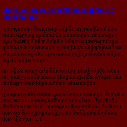
អង្គការសហជីពចំនួន៦ សរសេរលិខិតចំហរទៅរដ្ឋាភិបាល សុំ
កម្មករទៅបោះឆ្នោត
សូមក្រសួងការងារ និងបណ្ដុះបណ្ដាលវិជ្ជាជីវៈ ចេញសេចក្ដីណែនាំ ដល់ន
យោជក អនុញ្ញាតឲ្យកម្មការនយោជិត បានឈប់សម្រាក ដោយមានប្រាក់
ឈ្នួល ចំនួន២ថ្ងៃ គឺថ្ងៃទី ៣ និងថ្ងៃទី ៥​ ខែមិថុនានេះ ព្រមទាំងប្រាក់ឈ្នួល
មួយចំណែក សម្រាប់ជាសោហ៊ុយ ក្នុងការធ្វើដំណើរ ដើម្បីឲ្យកម្មករនយោជិត
ទាំងនោះ អាចចេញទៅបោះឆ្នោត រើសរើសក្រុមប្រឹក្សា ឃុំ-សង្កាត់ នៅថ្ងៃអា
ទិត្យ ទី៤ ខែមិថុនា ខាងមុខ។
នេះ ជាខ្លឹមសារចុងក្រោយ នៃលិខិតចំហរ ចេញនៅរសៀលថ្ងៃទី២ ខែមិថុនា
នេះ ដោយក្រុមសហជីព សមាគម និងអង្គការសង្គមសុីវិល ធំៗចំនួន៦ ដែល
ទើបនឹងធ្លាក់ មកដល់ដៃអ្នកសារព័ត៌មាន នៅមុននេះបន្តិច។
ក្រុមអង្គការសហជីព ទាំង៦នោះ រួមមាន សហភាពការងារកម្ពុជា ដឹកនាំដោយ
លោក អាត់ ធន់ - សមាគមប្រជាធិបតេយ្យឯករាជ្យ​នៃសេចកិច្ចក្រៅប្រព័ន្ធ
ដឹកនាំដោយលោក វន់ ពៅ - សហព័ន្ធសហជីពកម្មការសំណង ដឹកនាំដោយ
លោក សុខ គីន - មជ្ឈមណ្ឌលសម្ព័ន្ធការងារ និងសិទ្ធិមនុស្ស ដឹកនាំដោយ
លោក មឿង តុលា - [...]