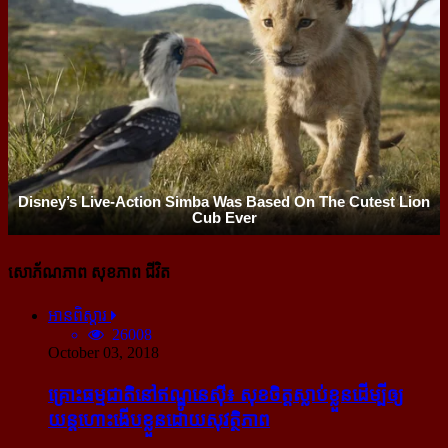
សោភ័ណភាព សុខភាព ជីវិត
អានពិស្ដារ
26008
October 03, 2018
គ្រោះធម្មជាតិនៅឥណ្ឌូនេស៊ី៖ សុខចិត្ត​ស្លាប់​ខ្លួន​ដើម្បី​ឲ្យ​
យន្ដហោះ​ងើប​ខ្លួន​ដោយ​សុវត្ថិភាព