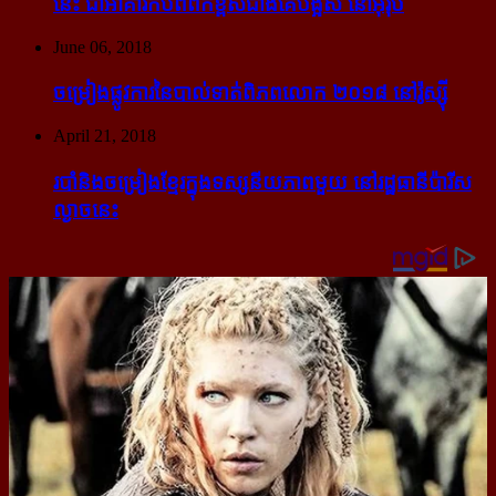
នេះ ជា​អាគារ​កប់​ពពក​ខ្ពស់​ជាង​គេ​បង្អស់ នៅ​អ៊ឺរ៉ុប
June 06, 2018
ចម្រៀង​ផ្លូវការ​នៃ​បាល់ទាត់​ពិភពលោក ២០១៨ នៅ​រ៉ូស្ស៊ី
April 21, 2018
របាំ​និង​ចម្រៀង​ខ្មែរ​ក្នុង​ទស្សនីយភាព​មួយ នៅ​រដ្ឋធានី​ប៉ារីស​
ល្ងាច​នេះ