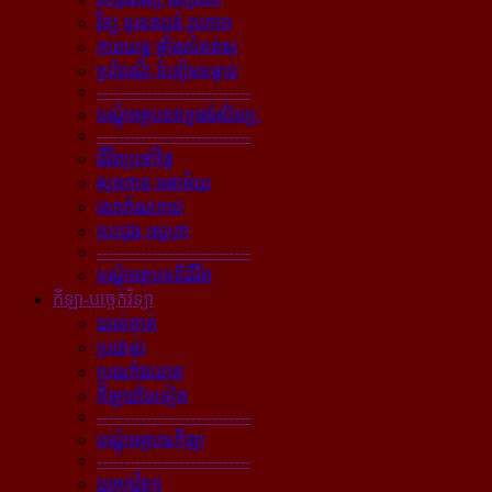
វិទ្យុ ទូរទស្សន៍ រូបភាព
ភាពយន្ដ ផ្ទាំងសំពត់ស
ប្រពៃណី ទំនៀមទម្លាប់
----------------------------
បណ្ដុំអត្ថបទវប្បធម៌សិល្បៈ
----------------------------
ជីវិតប្រចាំថ្ងៃ
សុខភាព អនាម័យ
សោភ័ណភាព
បេះដូង ស្នេហា
----------------------------
បណ្ដុំអត្ថបទពីជីវិត
កីឡា-បច្ចេកវិទ្យា
បាល់ទាត់
ប្រដាល់
ប្រណាំងយាន
កីឡាដទៃទៀត
----------------------------
បណ្ដុំអត្ថបទកីឡា
----------------------------
បច្ចេកវិទ្យា