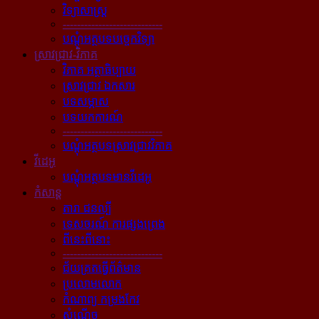
វិទ្យាសាស្ត្រ
----------------------------
បណ្ដុំអត្ថបទបច្ចេកវិទ្យា
ស្រាវជ្រាវ-វិភាគ
វិភាគ អត្ថាធិប្បាយ
ស្រាវជ្រាវ ឯកសារ
បទសម្ភាស
បទយកការណ៍
----------------------------
បណ្ដុំអត្ថបទស្រាវជ្រាវវិភាគ
វីដេអូ
បណ្ដុំអត្ថបទមានវីដេអូ
កំសាន្ដ
តារា ជនល្បី
ទេសចរណ៍ ការផ្សងព្រេង
ពីនេះពីនោះ
----------------------------
ជ័យគ្រតធ្វើព័ត៌មាន
ប្រលោមលោក
កំណាព្យ កម្រងកែវ
សំណើច