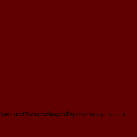
ំងបើកឆាក នៅលើទីលានប្រណាំងអន្តរជាតិនៃប្រទេសកាតា (Qatar's Losail