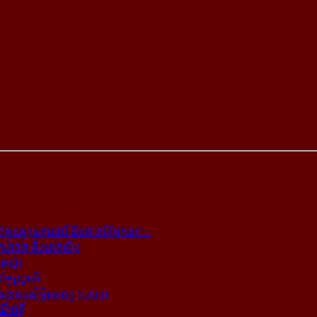
ក្នុង​ស្ថាន​ភារធារី និង​កាត់​បំបែក​សព»
ត​ដាច់ក និង​ដាច់​លិង្គ
ឆេស្ទ័រ
ូស្ត្រាលី
​ស្នងការ​សិទ្ធិ​មនុស្ស អ.ស.ប
ណើចខ្លី