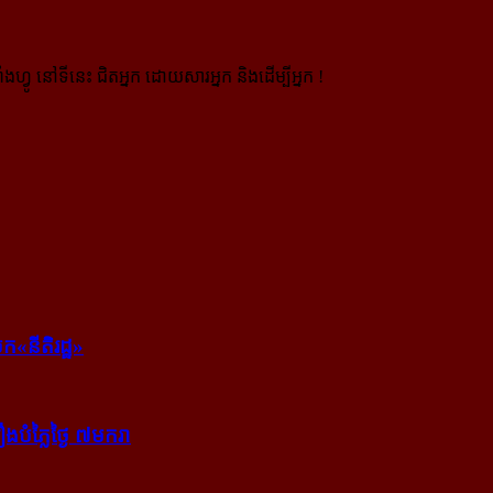
ងហ្វូ នៅទីនេះ ជិតអ្នក ដោយសារអ្នក និងដើម្បីអ្នក !
ក​«នីតិរដ្ឋ»
​បំភ្លៃ​ថ្ងៃ ៧​មករា