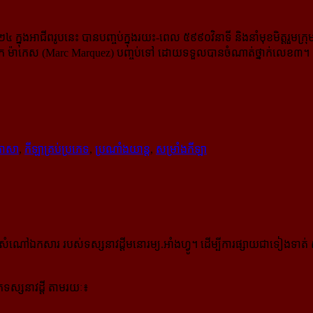
ក្នុងអាជីពរូបនេះ បានបញ្ចប់ក្នុងរយះ-​ពេល ៥៩៩០វិនាទី និងនាំមុខមិត្តរួមក្រ
ករ ម៉ាក ម៉ាកេស (Marc Marquez) បញ្ចប់ទៅ ដោយទទួលបានចំណាត់ថ្នាក់លេខ៣។
ភាសា
,
កីឡាគ្រប់ប្រភេទ
,
ប្រណាំងយាន្ដ
,
សម្រាំងកីឡា
កសារ របស់ទស្សនាវដ្ដីមនោរម្យ.អាំងហ្វូ។ ដើម្បីការផ្សាយជាទៀងទាត់ 
ស្សនាវដ្ដី តាមរយៈ៖