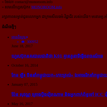
» មែល៖
contact@monoroom.info
» សារលើហ្វេសប៊ុក៖
MONOROOM.info
រក្សាភាពសម្ងាត់ជូនលោកអ្នក ជាក្រមសីលធម៌-​វិជ្ជាជីវៈ​របស់យើង។ មនោរម្យ.អាំ
ដំណឹងថ្មីៗ
អានពិស្ដារ
300952
June 18, 2017
ហ្វេសប៊ុក​នគរបាល​ជាតិ​ថា K01 គ្មាន​តួនាទី​ធ្វើ​ចរាចរណ៍​ទេ
October 16, 2014
កែម ឡី៖ ចិន​នាំ​កម្ពុជា​យក​«កោះ​ត្រល់» ឯ​អាមេរិក​នាំ​កម្ពុជា​យ
January 07, 2015
ប៉ែន សុវណ្ណ គ្រោង​ប្តឹង​វៀតណាម និង​អ្នក​ពាក់​ព័ន្ធ​ទៅ ICC រឿង
May 16, 2017