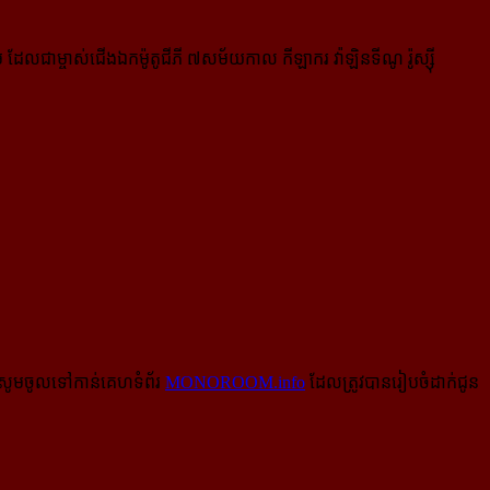
ុម ដែលជាម្ចាស់ជើងឯកម៉ូតូជីភី ៧សម័យកាល កីឡាករ វ៉ាឡិនទីណូ រ៉ូស្ស៊ី
សូមចូលទៅកាន់​គេហទំព័រ
MONOROOM.info
ដែលត្រូវបានរៀបចំដាក់ជូន