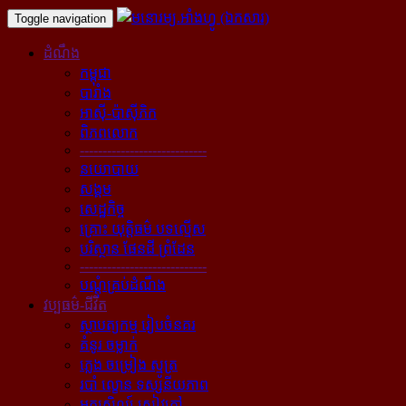
Toggle navigation
ដំណឹង
កម្ពុជា
បារាំង
អាស៊ី-ប៉ាស៊ីភិក
ពិភពលោក
----------------------------
នយោបាយ
សង្គម
សេដ្ឋកិច្ច
គ្រោះ យុត្តិធម៌ បទល្មើស
បរិស្ថាន ផែនដី ព្រំដែន
----------------------------
បណ្ដុំគ្រប់ដំណឹង
វប្បធម៌-ជីវិត
ស្ថាបត្យកម្ម រៀបចំនគរ
គំនូរ ចម្លាក់
ភ្លេង ចម្រៀង ស្មូត្រ
របាំ ល្ខោន ទស្សនីយភាព
អក្សសិល្ប៍ សៀវភៅ