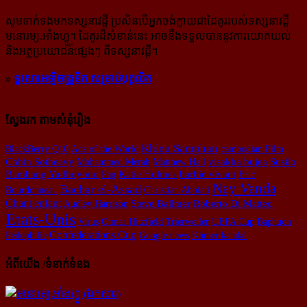
សូម​ទាក់ទង​មក​ទស្សនាវដ្ដី ប្រសិន​បើ​អ្នក​ចង់​ក្លាយ​ជា​ដៃគូរ​របស់​ទស្សនាវដ្ដី​
មនោរម្យ.អាំងហ្វូ។ ដៃ​គូរ​ដ៏​សំខាន់​នេះ អាច​នឹង​ទទួល​បាន​នូវ​ការ​យោគយល់
និង​អត្ថ​ប្រយោជន៍​ផ្សេងៗ ពីទស្សនាវដ្ដី។
»
ទូរសាអេឡិចត្រូនិក សម្រាប់បុគ្គលិក
ស្វែងរក តាមសំនុំរឿង
Khieu Samphan
BlackBerry Q10
Ads of the World
cambodian Film
Chhin Sotheavy
Mohammed Merah
Matthew Hall
visakha bujea
Susilo
Bambang Yudhoyono
Pap
Katie Holmes
barbie vivant
Eric
Nay Vanda
Bachar el-Assad
Bourdonneau
Christian Abbiati
Chant enfant
Audley Harrison
Steve Ballmer
Roberto Di Matteo
Etats-Unis
Virus
Otmar Hitzfield
Trierweiler
UEFA Cup
Baphuon
Confederations Cup
Pédophilie
Google news
Khmer kandal
អំពីយើង /ទំនាក់ទំនង