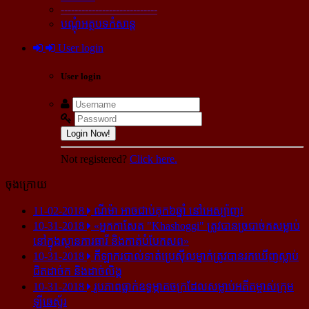
----------------------------
បណ្ដុំអត្ថបទកំសាន្ដ
User login
User login
Login Now!
Not registered?
Click here.
ចុងក្រោយ
11-02-2018
ណីម៉ា អាច​ជាប់​គុក​៦ឆ្នាំ នៅ​អេស្ប៉ាញ!
10-31-2018
«អ្នក​កាសែត "Khashoggi" ត្រូវ​បាន​ច្របាច់ក​សម្លាប់​
នៅ​ក្នុង​ស្ថាន​ភារធារី និង​កាត់​បំបែក​សព»
10-31-2018
កីឡាករ​បាល់ទាត់​ប្រេស៊ីល​ម្នាក់​ត្រូវ​បាន​រក​ឃើញ​ស្លាប់​
ជិត​ដាច់ក និង​ដាច់​លិង្គ
10-31-2018
រូបភាព​ធ្លាក់​ឧទ្ធម្ភាគចក្រ​ដែល​សម្លាប់​អតីត​ម្ចាស់​ក្រុម​
ឡីឆេស្ទ័រ