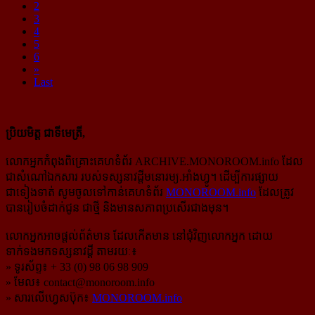
2
3
4
5
6
»
Last
ប្រិយមិត្ត ជាទីមេត្រី,
លោកអ្នកកំពុងពិគ្រោះគេហទំព័រ ARCHIVE.MONOROOM.info ដែល
ជាសំណៅឯកសារ របស់ទស្សនាវដ្ដីមនោរម្យ.អាំងហ្វូ។ ដើម្បីការផ្សាយ
ជាទៀងទាត់ សូមចូលទៅកាន់​គេហទំព័រ
MONOROOM.info
ដែលត្រូវ
បានរៀបចំដាក់ជូន ជាថ្មី និងមានសភាពប្រសើរជាងមុន។
លោកអ្នកអាចផ្ដល់ព័ត៌មាន ដែលកើតមាន នៅជុំវិញលោកអ្នក ដោយ
ទាក់ទងមកទស្សនាវដ្ដី តាមរយៈ៖
» ទូរស័ព្ទ៖ + 33 (0) 98 06 98 909
» មែល៖
contact@monoroom.info
» សារលើហ្វេសប៊ុក៖
MONOROOM.info