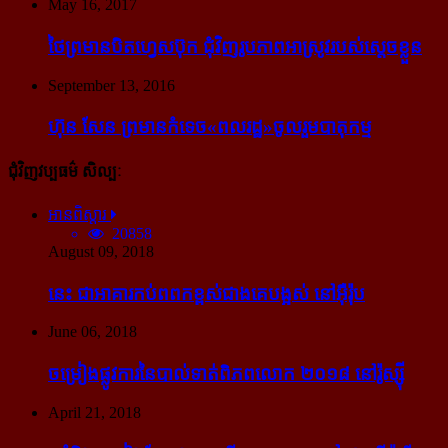
May 16, 2017
ថៃ​ព្រមាន​បិត​ហ្វេសប៊ុក ជុំ​វិញ​រូបភាព​អាស្រូវ​របស់​ស្ដេច​ខ្លួន
September 13, 2016
ហ៊ុន សែន ព្រមាន​កំទេច​«ពលរដ្ឋ»​ចូលរួម​បាតុកម្ម
ជុំវិញវប្បធម៌ សិល្បៈ
អានពិស្ដារ
20858
August 09, 2018
នេះ ជា​អាគារ​កប់​ពពក​ខ្ពស់​ជាង​គេ​បង្អស់ នៅ​អ៊ឺរ៉ុប
June 06, 2018
ចម្រៀង​ផ្លូវការ​នៃ​បាល់ទាត់​ពិភពលោក ២០១៨ នៅ​រ៉ូស្ស៊ី
April 21, 2018