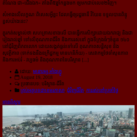
តំណែង ជា«ជើងឯក» តាំងពី​៥ឆ្នាំ​កន្លងមក ឲ្យមកជាប់លេខ២វិញ។
សំអាងលើលក្ខណៈពិសេសអ្វីខ្លះ ដែលធ្វើឲ្យរដ្ឋធានី វីយែន ទទួលបានពិន្ទុ
ខ្ពស់យ៉ាងនេះ?
គួរកត់សម្គាល់ថា សហគ្រាសខាងលើ បានធ្វើការសិក្សាដោយឯករាជ្យ និងជា
រៀងរាល់ឆ្នាំ ទៅលើគុណភាពជីវិត និងការរស់នៅ ក្នុងទីក្រុងធំៗចំនួន ១៤០
នៅជុំវិញពិភពលោក ដោយសង្កត់ធ្ងន់ទៅលើ គុណភាព​សន្តិសុខ និង
សុវត្ថិភាព (ទាក់ទងនឹងឧក្រិដ្ឋកម្ម មានហនិភ័យ) - សេវាកម្មថែទាំសុខភាព
និងការអប់រំ - វប្បធម៌ និងគុណភាពនៃបរិស្ថាន [...]
ដោយ:
មនោរម្យ.អាំងហ្វូ
August 19, 2018
ប្រធានបទ: បរិស្ថាន-​ជីវិត
គ្រប់អត្ថបទជាខេមរភាសា
,
ជុំវិញជីវិត
,
ការរស់នៅប្រចាំថ្ងៃ
អានពិស្ដារ