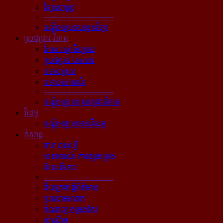
វិទ្យាសាស្ត្រ
----------------------------
បណ្ដុំអត្ថបទបច្ចេកវិទ្យា
ស្រាវជ្រាវ-វិភាគ
វិភាគ អត្ថាធិប្បាយ
ស្រាវជ្រាវ ឯកសារ
បទសម្ភាស
បទយកការណ៍
----------------------------
បណ្ដុំអត្ថបទស្រាវជ្រាវវិភាគ
វីដេអូ
បណ្ដុំអត្ថបទមានវីដេអូ
កំសាន្ដ
តារា ជនល្បី
ទេសចរណ៍ ការផ្សងព្រេង
ពីនេះពីនោះ
----------------------------
ជ័យគ្រតធ្វើព័ត៌មាន
ប្រលោមលោក
កំណាព្យ កម្រងកែវ
សំណើច