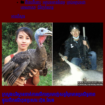
ពីនេះពីនោះ
,
អត្ថបទមានវីដេអូ
,
គ្រប់អត្ថបទជា
ខេមរភាសា
,
ជុំវិញកំសាន្ដ
អានពិស្ដារ
ក្រសួង​បរិស្ថាន​ចាត់ការ​លើ​ការ​ប្រមាញ់​សត្វ​ព្រៃ​មាន​ប្រសិទ្ធភាព
ផ្ទុយ​ពី​ករណី​កូន​ប្រសារ ហ៊ុន សែន