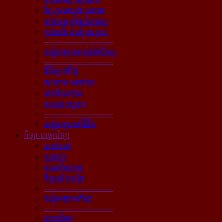
វិទ្យុ ទូរទស្សន៍ រូបភាព
ភាពយន្ដ ផ្ទាំងសំពត់ស
ប្រពៃណី ទំនៀមទម្លាប់
----------------------------
បណ្ដុំអត្ថបទវប្បធម៌សិល្បៈ
----------------------------
ជីវិតប្រចាំថ្ងៃ
សុខភាព អនាម័យ
សោភ័ណភាព
បេះដូង ស្នេហា
----------------------------
បណ្ដុំអត្ថបទពីជីវិត
កីឡា-បច្ចេកវិទ្យា
បាល់ទាត់
ប្រដាល់
ប្រណាំងយាន
កីឡាដទៃទៀត
----------------------------
បណ្ដុំអត្ថបទកីឡា
----------------------------
បច្ចេកវិទ្យា