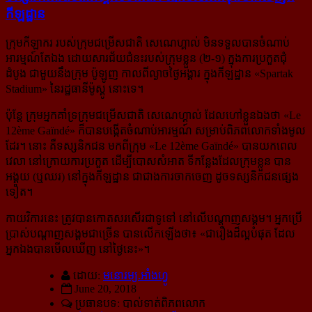
កីឡដ្ឋាន
ក្រុមកីឡាករ របស់ក្រុមជម្រើសជាតិ សេណេហ្គាល់ មិនទទួលបានចំណាប់
អារម្មណ៍តែឯង ដោយសារជ័យជំនះរបស់ក្រុមខ្លួន (២-១) ក្នុងការប្រកួតជុំ
ដំបូង ជាមួយនឹងក្រុម ប៉ូឡូញ កាលពីល្ងាចថ្ងៃអង្គារ ក្នុងកីឡដ្ឋាន «Spartak
Stadium» នៃរដ្ឋធានីម៉ូស្គូ នោះទេ។
ប៉ុន្តែ ក្រុមអ្នកគាំទ្រក្រុមជម្រើសជាតិ សេណេហ្គាល់ ដែលហៅខ្លួនឯងថា «Le
12ème Gaïndé» ក៏បានបង្កើតចំណាប់អារម្មណ៍ សម្រាប់ពិភពលោកទាំងមូល
ដែរ។ នោះ គឺទស្សនិកជន មកពីក្រុម «Le 12ème Gaïndé» បានយកពេល
វេលា នៅក្រោយការប្រកួត ដើម្បីបោសសំអាត ទីកន្លែងដែលក្រុមខ្លួន បាន
អង្គុយ (ឬឈរ) នៅក្នុងកីឡដ្ឋាន ជាជាងការចាកចេញ ដូចទស្សនិកជនផ្សេង
ទៀត។
កាយវិការនេះ ត្រូវបានកោតសរសើរជាទូទៅ នៅលើបណ្ដាញសង្គម។ អ្នកប្រើ
ប្រាស់បណ្ដាញសង្គមជាច្រើន បានលើកឡើងថា៖ «
ជារឿងដ៏ល្អបំផុត ដែល
អ្នកឯងបានមើលឃើញ នៅថ្ងៃនេះ
»។
ដោយ:
មនោរម្យ.អាំងហ្វូ
June 20, 2018
ប្រធានបទ: បាល់ទាត់​ពិភពលោក