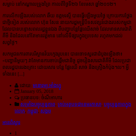
សម្លាប់ នៅកណ្ដាលទ្រូងព្រៃ កាលពីថ្ងៃទី២៦ ខែមេសា ឆ្នាំ២០១២។
ការលើកឡើងរបស់លោក ឆឺយ ឧត្ដមរស្មី បានធ្វើឡើងមួយថ្ងៃ ក្រោយការថ្លែង
ជាថ្មីទៀត របស់លោក ហ៊ុន សែន នាយករដ្ឋមន្ត្រីបីទសវត្សន៍ជាងរបស់កម្ពុជា
ដែលបានបន្ទោសពលរដ្ឋខ្លួនឯង ពីបញ្ហាបន្លែផ្លែឈើសាច់ ដែលមានសារជាតិ
គីមី និងដែលនៅតែមានវត្តមាន នៅលើទីផ្សារក្នុងប្រទេស រហូតមកដល់
សព្វថ្ងៃ។
សកម្មជនការពារបរិស្ថានវ័យក្មេងរូបនេះ បានចោទសួរជាដំបូងឡើងថា៖
«
បញ្ហានិមួយៗ វាតែមានការចាប់ផ្តើមជានិច្ច ដូចរឿងសារជាតិគីមី ដែលប្រជា
ពលរដ្ឋបានរងគ្រោះ ដោយសារ បន្លែ ផ្លែឈើ សាច់ និងគ្រឿងកំប៉ុង។ល។ អ្វី
ទាំងនេះ [...]
ដោយ:
មនោរម្យ.អាំងហ្វូ
January 05, 2018
ប្រធានបទ: ចំណីអាហារ
សម្រាំងបច្ចុប្បន្នភាព
,
គ្រប់អត្ថបទជាខេមរភាសា
,
បច្ចុប្បន្នភាពក្នុង
លោក
,
កម្ពុជា
,
សង្គម
អានពិស្ដារ
1