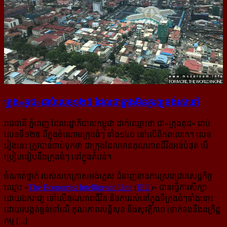
ក្រុង​«គុជ»​ជាប់​លេខ​១២៥ ​ដែល​ជា​ក្រុង​មិន​គួរ​ឲ្យ​ចង់​រស់នៅ
រាជធានី ភ្នំពេញ ដែលរដ្ឋាភិបាលកម្ពុជា ដាក់ឈ្មោះថា ជា«ក្រុងគុជ» ជាប់
លេខទី១២៥ ពីក្នុងចំណោមក្រុងធំៗ ទាំង១៤០ នៅលើពិភពលោក។ លេខ
រៀងនេះ ត្រូវបានចាប់ទុកថា ជាក្រុងដែលមានគុណភាពជីវិតអន់បំផុត បើ
ប្រៀបធៀបនឹងក្រុងធំៗ នៅក្នុងតំបន់។
ចំណាត់ថ្នាក់ របស់សហគ្រាសអង់គ្លេស ជំនាញ​ខាងការស្រាវជ្រាវ​សេដ្ឋកិច្ច
ឈ្មោះ «
The Economist Intelligence Unit
(
EIU
)» បានធ្វើការសិក្សា
ដោយឯករាជ្យ ទៅលើគុណភាពជីវិត និងការរស់នៅក្នុងទីក្រុងធំៗទាំងនោះ
ដោយសង្កត់ធ្ងន់ទៅលើ គុណភាព​សន្តិសុខ និងសុវត្ថិភាព (ទាក់ទងនឹងឧក្រិដ្ឋ
កម្ម [...]