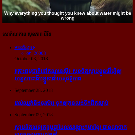
សោភ័ណភាព សុខភាព ជីវិត
អានពិស្ដារ
26008
October 03, 2018
គ្រោះធម្មជាតិនៅឥណ្ឌូនេស៊ី៖ សុខចិត្ត​ស្លាប់​ខ្លួន​ដើម្បី​ឲ្យ​
យន្ដហោះ​ងើប​ខ្លួន​ដោយ​សុវត្ថិភាព
September 28, 2018
រវល់​ឈ្លក់​នឹង​ទូរស័ព្ទ ទុក​ឲ្យ​កូន​លង់​ទឹក​ជិត​ស្លាប់
September 09, 2018
ស្ថាបនិក​ពេទ្យ​គន្ធបុប្ផា​ដែល​សង្គ្រោះ​កុមារ​ខ្មែរ​ បាន​លាចាក​
លោក​ក្នុង​អាយុ​៧១ឆ្នាំ