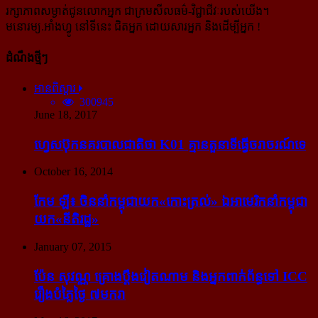
រក្សាភាពសម្ងាត់ជូនលោកអ្នក ជាក្រមសីលធម៌-​វិជ្ជាជីវៈ​របស់យើង។
មនោរម្យ.អាំងហ្វូ នៅទីនេះ ជិតអ្នក ដោយសារអ្នក និងដើម្បីអ្នក !
ដំណឹងថ្មីៗ
អានពិស្ដារ
300945
June 18, 2017
ហ្វេសប៊ុក​នគរបាល​ជាតិ​ថា K01 គ្មាន​តួនាទី​ធ្វើ​ចរាចរណ៍​ទេ
October 16, 2014
កែម ឡី៖ ចិន​នាំ​កម្ពុជា​យក​«កោះ​ត្រល់» ឯ​អាមេរិក​នាំ​កម្ពុជា​
យក​«នីតិរដ្ឋ»
January 07, 2015
ប៉ែន សុវណ្ណ គ្រោង​ប្តឹង​វៀតណាម និង​អ្នក​ពាក់​ព័ន្ធ​ទៅ ICC
រឿង​បំភ្លៃ​ថ្ងៃ ៧​មករា