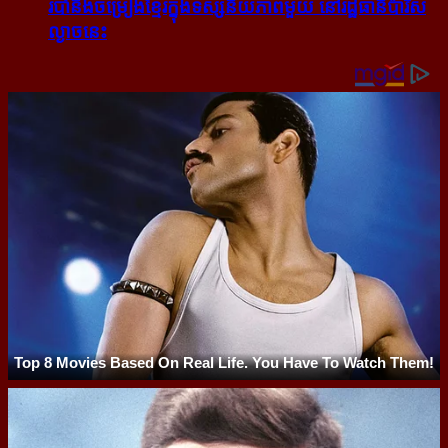
របាំ​និង​ចម្រៀង​ខ្មែរ​ក្នុង​ទស្សនីយភាព​មួយ នៅ​រដ្ឋធានី​ប៉ារីស​
ល្ងាច​នេះ