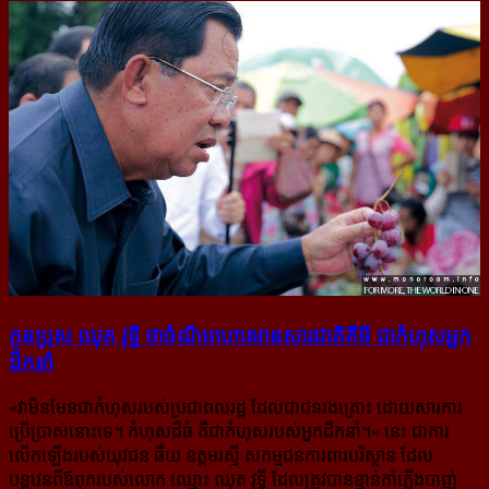
កូន​ប្រុស ឈុត វុទ្ធី ថា​​ចំណី​អាហារ​មាន​សារជាតិ​គីមី ជា​កំហុស​អ្នក​
ដឹកនាំ
«
វាមិនមែនជាកំហុសរបស់ប្រជាពលរដ្ឋ ដែលជាជនរងគ្រោះ ដោយសារការ
ប្រើប្រាស់នោះទេ។ កំហុសដ៏ធំ គឺជាកំហុសរបស់អ្នកដឹកនាំ។
» នេះ ជាការ
លើកឡើងរបស់យុវជន ឆឺយ ឧត្ដមរស្មី សកម្មជនការពារបរិស្ថាន ដែល
បន្តវេនពីឪពុករបស់លោក ឈ្មោះ ឈុត វុទ្ធី ដែលត្រូវបានខ្មាន់កាំភ្លើងបាញ់