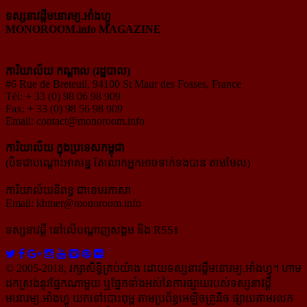
ទស្សនាវដ្ដីមនោរម្យ.អាំងហ្វូ
MONOROOM.info MAGAZINE
ការិយាល័យ កណ្ដាល (រដ្ឋបាល)
#6 Rue de Breteuil, 94100 St Maur des Fosses, France
Tél: + 33 (0) 98 06 98 909
Fax: + 33 (0) 98 56 98 909
Email:
contact@monoroom.info
ការិយាល័យ ក្នុង​ប្រទេស​កម្ពុជា
(បិទជាបណ្ដោះអាសន្ន តែលោកអ្នកអាចទាក់ទងបាន តាមមែល)
ការិយាល័យនិពន្ធ ជាខេមរភាសា
Email:
khmer@monoroom.info
ទស្សនាវដ្ដី​ នៅលើបណ្ដាញសង្គម និង RSS៖
© 2005-2018, រក្សាសិទ្ធិគ្រប់យ៉ាង ដោយទស្សនាវដ្ដី​មនោរម្យ.អាំងហ្វូ។ ហាម​
ដក​ស្រង់​នូវ​ផ្នែក​ណា​មួយ​ ឬ​ផ្នែក​ទាំង​អស់​នៃ​ការ​ផ្សាយ​របស់​ទស្សនាវដ្ដី​​
មនោរម្យ.អាំងហ្វូ យក​ទៅ​​បោះពុម្ព តាម​ប្រព័ន្ធ​អេឡិច​ត្រូនិច ផ្សាយ​តាម​រលក​