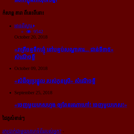
កំសាន្ដ តារា ពីនេះពីនោះ
អានពិស្ដារ
9542
October 20, 2018
«រាត្រីចន្ទទឹកឃ្មុំ នៅបន្ទប់សណ្ឋាគារ... ជាន់ទី៣៥»
សំណើចខ្លី
October 09, 2018
«សំដី​ឲ្យ​ប្រផ្នូល របស់​កូនស្រី» សំណើចខ្លី
September 25, 2018
«ចេញ​មួយ​កេស​ហ្មង ឲ្យ​តែ​នរណា​ហៅ! ចេញ​មួយ​កេស!»
ដៃគូសំខាន់ៗ
រក​​ប្រាក់​​ជា​​មួយ​​គេហទំព័រ​​របស់​​អ្នក?
-