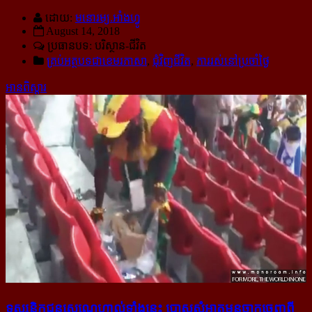
ដោយ:
មនោរម្យ.អាំងហ្វូ
August 14, 2018
ប្រធានបទ: បរិស្ថាន-​ជីវិត
គ្រប់អត្ថបទជាខេមរភាសា
,
ជុំវិញជីវិត
,
ការរស់នៅប្រចាំថ្ងៃ
អានពិស្ដារ
ទស្សនិកជន​សេណេហ្គាល់​ទាំង​នេះ បោស​សំអាត​មុន​ចាក​ចេញ​ពី​