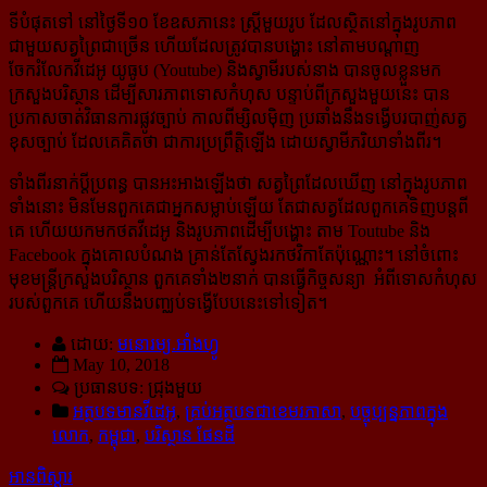
ទីបំផុតទៅ នៅថ្ងៃទី១០ ខែឧសភានេះ ស្ត្រីមួយរូប ដែលស្ថិតនៅក្នុងរូបភាព
ជាមួយសត្វព្រៃជាច្រើន ហើយដែលត្រូវបានបង្ហោះ នៅតាមបណ្ដាញ
ចែករំលែកវីដេអូ យូធូប (Youtube) និងស្វាមីរបស់នាង បានចូលខ្លួនមក
ក្រសួងបរិស្ថាន ដើម្បីសារភាពទោសកំហុស បន្ទាប់ពីក្រសួងមួយនេះ បាន
ប្រកាសចាត់វិធានការផ្លូវច្បាប់ កាលពីម្សិលម៉ិញ ប្រឆាំងនឹងទង្វើបរបាញ់សត្វ
ខុសច្បាប់ ដែលគេគិតថា ជាការប្រព្រឹត្តិឡើង ដោយស្វាមីភរិយាទាំងពីរ។
ទាំងពីរនាក់ប្ដីប្រពន្ធ បានអះអាងឡើងថា សត្វព្រៃដែលឃើញ នៅក្នុងរូបភាព
ទាំងនោះ មិនមែនពួកគេជាអ្នកសម្លាប់ឡើយ តែជាសត្វដែលពួកគេទិញបន្តពី
គេ ហើយយកមកថតវីដេអូ និងរូបភាពដើម្បីបង្ហោះ តាម Toutube និង
Facebook ក្នុងគោលបំណង គ្រាន់តែស្វែងរកថវិកាតែប៉ុណ្ណោះ។ នៅចំពោះ
មុខមន្រ្តីក្រសួងបរិស្ថាន ពួកគេទាំង២នាក់ បានធ្វើកិច្ចសន្យា អំពីទោសកំហុស
របស់ពួកគេ ហើយនឹងបញ្ឈប់ទង្វើបែបនេះទៅទៀត។
ដោយ:
មនោរម្យ.អាំងហ្វូ
May 10, 2018
ប្រធានបទ: ជ្រុងមួយ
អត្ថបទមានវីដេអូ
,
គ្រប់អត្ថបទជាខេមរភាសា
,
បច្ចុប្បន្នភាពក្នុង
លោក
,
កម្ពុជា
,
បរិស្ថាន ផែនដី
អានពិស្ដារ