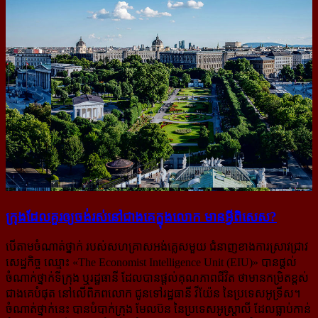
ក្រុង​ដែល​គួរ​ឲ្យ​ចង់​រស់នៅ​ជាង​គេ​ក្នុង​លោក មាន​អ្វី​ពិសេស?
បើតាមចំណាត់ថ្នាក់ របស់សហគ្រាសអង់គ្លេសមួយ ជំនាញ​ខាងការស្រាវជ្រាវ​
សេដ្ឋកិច្ច ឈ្មោះ «The Economist Intelligence Unit (EIU)» បានផ្ដល់
ចំណាក់ថ្នាក់​ទីក្រុង ឬរដ្ឋធានី ដែលបានផ្ដល់គុណភាពជីវិត ថាមានកម្រិតខ្ពស់
ជាងគេបំផុត នៅលើពិភពលោក ជូនទៅរដ្ឋធានី វីយ៉ែន នៃប្រទេសអូទ្រីស។
ចំណាត់ថ្នាក់នេះ បានបំបាក់ក្រុង មែលប៊ន នៃប្រទេសអូស្ត្រាលី ដែលធ្លាប់កាន់