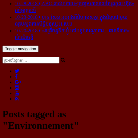
10-28-2018
ABC គាស់​កកាយ​«ទ្រព្យមហាសាល​នៃ​ត្រកូល ហ៊ុន»​
នៅ​អូស្ត្រាលី
10-23-2018
ហ៊ុន សែន អះអាង​ពី​ជំហរ​ខុស​គ្នា ក្នុង​ជំនួប​ជាមួយ​
ឧត្តម​ស្នងការ​សិទ្ធិ​មនុស្ស អ.ស.ប
10-20-2018
«រាត្រីចន្ទទឹកឃ្មុំ នៅបន្ទប់សណ្ឋាគារ... ជាន់ទី៣៥»
សំណើចខ្លី
Toggle navigation
Posts tagged as
"Environnement"