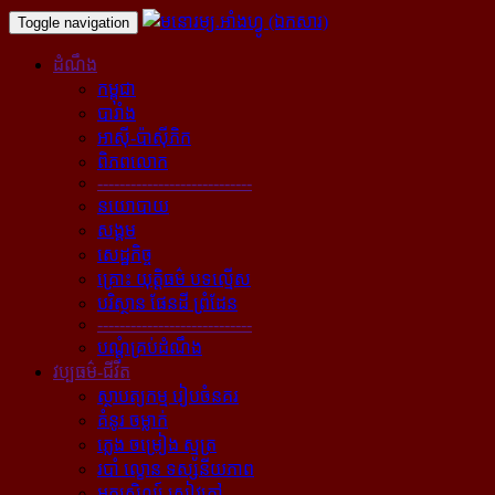
Toggle navigation
ដំណឹង
កម្ពុជា
បារាំង
អាស៊ី-ប៉ាស៊ីភិក
ពិភពលោក
----------------------------
នយោបាយ
សង្គម
សេដ្ឋកិច្ច
គ្រោះ យុត្តិធម៌ បទល្មើស
បរិស្ថាន ផែនដី ព្រំដែន
----------------------------
បណ្ដុំគ្រប់ដំណឹង
វប្បធម៌-ជីវិត
ស្ថាបត្យកម្ម រៀបចំនគរ
គំនូរ ចម្លាក់
ភ្លេង ចម្រៀង ស្មូត្រ
របាំ ល្ខោន ទស្សនីយភាព
អក្សសិល្ប៍ សៀវភៅ