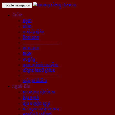
Toggle navigation
ដំណឹង
កម្ពុជា
បារាំង
អាស៊ី-ប៉ាស៊ីភិក
ពិភពលោក
----------------------------
នយោបាយ
សង្គម
សេដ្ឋកិច្ច
គ្រោះ យុត្តិធម៌ បទល្មើស
បរិស្ថាន ផែនដី ព្រំដែន
----------------------------
បណ្ដុំគ្រប់ដំណឹង
វប្បធម៌-ជីវិត
ស្ថាបត្យកម្ម រៀបចំនគរ
គំនូរ ចម្លាក់
ភ្លេង ចម្រៀង ស្មូត្រ
របាំ ល្ខោន ទស្សនីយភាព
អក្សសិល្ប៍ សៀវភៅ