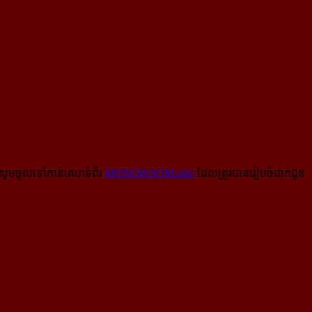
សូមចូលទៅកាន់​គេហទំព័រ
MONOROOM.info
ដែលត្រូវបានរៀបចំដាក់ជូន