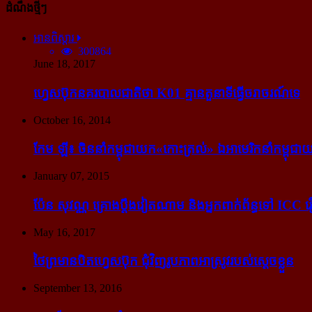
ដំណឹងថ្មីៗ
អានពិស្ដារ
300864
June 18, 2017
ហ្វេសប៊ុក​នគរបាល​ជាតិ​ថា K01 គ្មាន​តួនាទី​ធ្វើ​ចរាចរណ៍​ទេ
October 16, 2014
កែម ឡី៖ ចិន​នាំ​កម្ពុជា​យក​«កោះ​ត្រល់» ឯ​អាមេរិក​នាំ​កម្ពុជា​យ
January 07, 2015
ប៉ែន សុវណ្ណ គ្រោង​ប្តឹង​វៀតណាម និង​អ្នក​ពាក់​ព័ន្ធ​ទៅ ICC រឿង
May 16, 2017
ថៃ​ព្រមាន​បិត​ហ្វេសប៊ុក ជុំ​វិញ​រូបភាព​អាស្រូវ​របស់​ស្ដេច​ខ្លួន
September 13, 2016