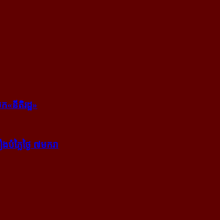
ក​«នីតិរដ្ឋ»
​បំភ្លៃ​ថ្ងៃ ៧​មករា