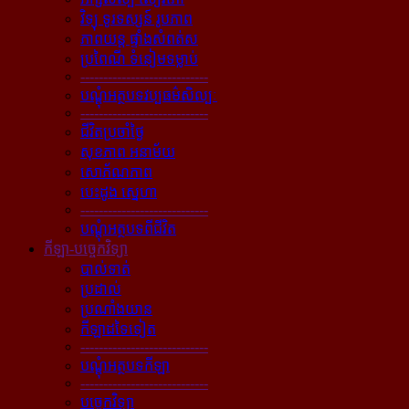
វិទ្យុ ទូរទស្សន៍ រូបភាព
ភាពយន្ដ ផ្ទាំងសំពត់ស
ប្រពៃណី ទំនៀមទម្លាប់
----------------------------
បណ្ដុំអត្ថបទវប្បធម៌សិល្បៈ
----------------------------
ជីវិតប្រចាំថ្ងៃ
សុខភាព អនាម័យ
សោភ័ណភាព
បេះដូង ស្នេហា
----------------------------
បណ្ដុំអត្ថបទពីជីវិត
កីឡា-បច្ចេកវិទ្យា
បាល់ទាត់
ប្រដាល់
ប្រណាំងយាន
កីឡាដទៃទៀត
----------------------------
បណ្ដុំអត្ថបទកីឡា
----------------------------
បច្ចេកវិទ្យា