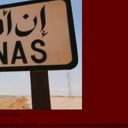
nceTv info។
ណ្ដាញភេវរកម្ម អាល់កៃដា (Al-Qaïda) បានវាយលុករោងចក្រចម្រាញ់ឧស្ម័នហ្គាសមួ