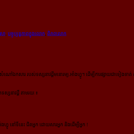
ាសា
,
បច្ចុប្បន្នភាពក្នុងលោក
,
ពិភពលោក
កសារ របស់ទស្សនាវដ្ដីមនោរម្យ.អាំងហ្វូ។ ដើម្បីការផ្សាយជាទៀងទាត់ 
ស្សនាវដ្ដី តាមរយៈ៖
ងហ្វូ នៅទីនេះ ជិតអ្នក ដោយសារអ្នក និងដើម្បីអ្នក !