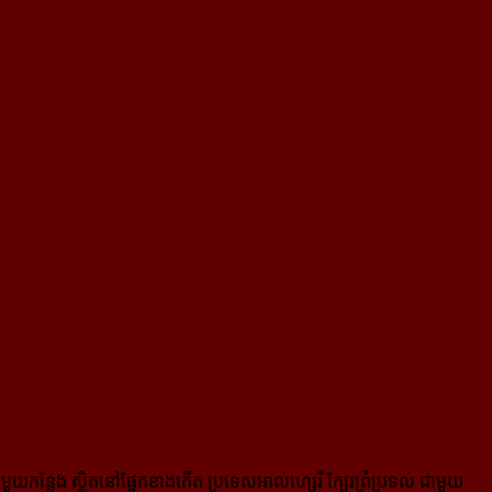
យកន្លែង ស្ថិតនៅផ្នែកខាងកើត ប្រទេសអាល់ហ្សេរី ក្បែរព្រំប្រទល់ ជា​មួយ