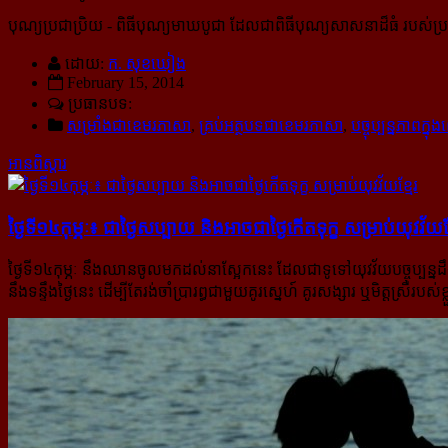
បុណ្យប្រជាប្រិយ
- ពិធីបុណ្យមាឃបូជា ដែលជាពិធីបុណ្យសាសនាដ៏ធំ របស់ប្រទេ
ដោយ:
ក. សុខឃៀង
February 15, 2014
ប្រធានបទ:
សម្រាំងជាខេមរភាសា
,
គ្រប់អត្ថបទជាខេមរភាសា
,
បច្ចុប្បន្នភាពក្ន
អានពិស្ដារ
ថ្ងៃទី១៤កុម្ភៈ៖ ជាថ្ងៃ​សប្បាយ និង​អាច​ជា​ថ្ងៃ​​កើត​ទុក្ខ សម្រាប់​យុវវ័យ​ខ្
ថ្ងៃទី១៤កុម្ភៈ នឹងឈានចូលមកដល់នាស្អែកនេះ ដែលជាទូទៅយុវវ័យបច្ចុប្បន្ន
នឹង​ទន្ទឹងថ្ងៃនេះ ដើម្បីតែរង់ចាំប្រារព្ធជាមួយគូរស្នេហ៍ គូរសង្សារ ឬមិត្តស្រីរបស់ខ