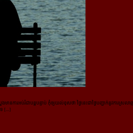
ការអប់រំជាបន្តបន្ទាប់ កុំឲ្យយល់​ខុសថា ថ្ងៃនេះជាថ្ងៃបញ្ជាក់នូវការស្រលាញ់
 [...]