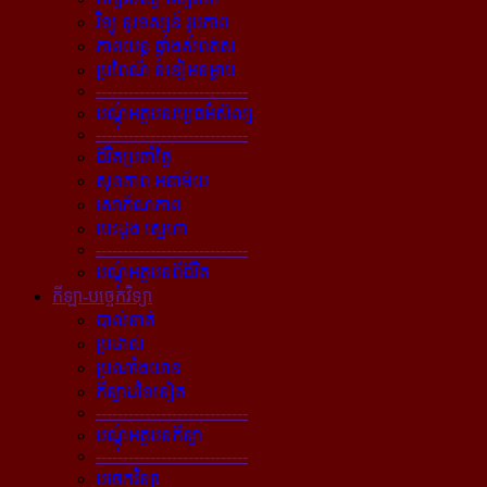
វិទ្យុ ទូរទស្សន៍ រូបភាព
ភាពយន្ដ ផ្ទាំងសំពត់ស
ប្រពៃណី ទំនៀមទម្លាប់
----------------------------
បណ្ដុំអត្ថបទវប្បធម៌សិល្បៈ
----------------------------
ជីវិតប្រចាំថ្ងៃ
សុខភាព អនាម័យ
សោភ័ណភាព
បេះដូង ស្នេហា
----------------------------
បណ្ដុំអត្ថបទពីជីវិត
កីឡា-បច្ចេកវិទ្យា
បាល់ទាត់
ប្រដាល់
ប្រណាំងយាន
កីឡាដទៃទៀត
----------------------------
បណ្ដុំអត្ថបទកីឡា
----------------------------
បច្ចេកវិទ្យា