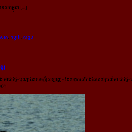
សកម្ពុជា [...]
ុងលោក
,
កម្ពុជា
,
សង្គម
មែរ
ដឹង ថាជាថ្ងៃ«បុណ្យនៃសេចក្តីស្រឡាញ់» ដែលពួកគេតែងតែយល់ច្រលំថា ជាថ្ងៃ«ប
្លួន។