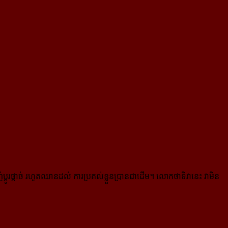
ប្តូរផ្តាច់ រហូតឈានដល់ ការប្រគល់ខ្លួនប្រានជាដើម។ លោកថាទិវានេះ វាមិន​