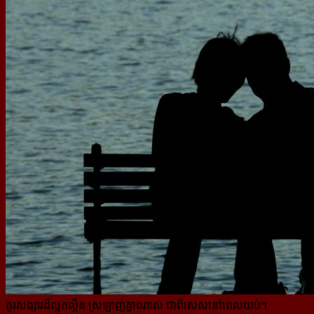
គូរសង្សារដ៏ល្អូកល្អឺន ស្រឡាញ់គ្នាណាស់ ជាពិសេសនៅពេលយប់។