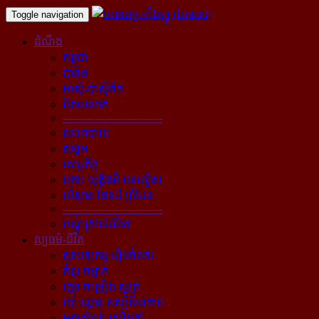
Toggle navigation
ដំណឹង
កម្ពុជា
បារាំង
អាស៊ី-ប៉ាស៊ីភិក
ពិភពលោក
----------------------------
នយោបាយ
សង្គម
សេដ្ឋកិច្ច
គ្រោះ យុត្តិធម៌ បទល្មើស
បរិស្ថាន ផែនដី ព្រំដែន
----------------------------
បណ្ដុំគ្រប់ដំណឹង
វប្បធម៌-ជីវិត
ស្ថាបត្យកម្ម រៀបចំនគរ
គំនូរ ចម្លាក់
ភ្លេង ចម្រៀង ស្មូត្រ
របាំ ល្ខោន ទស្សនីយភាព
អក្សសិល្ប៍ សៀវភៅ