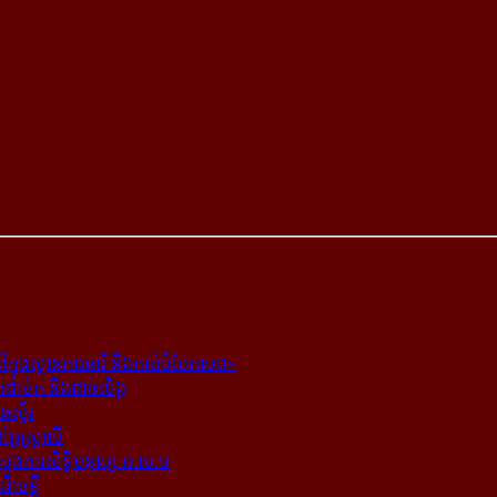
ក្នុង​ស្ថាន​ភារធារី និង​កាត់​បំបែក​សព»
ត​ដាច់ក និង​ដាច់​លិង្គ
ឆេស្ទ័រ
ូស្ត្រាលី
​ស្នងការ​សិទ្ធិ​មនុស្ស អ.ស.ប
ណើចខ្លី