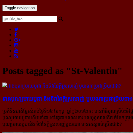
Toggle navigation
Posts tagged as "St-Valentin"
រវាង​បុណ្យ​មាឃ​បូជា និង​ទិវា​នៃ​ក្តី​ស្រលាញ់ មួយ​ណា​ប្រជាប្រិយ​ជា
ប្រតិទិនជាតិខែ្មរសំរាប់ថៃ្ងទី១៤ ខែកុម្ភៈ ឆ្នាំ្២០១៤នេះ មានពិធីបុណ្យបីប
បុណ្យមាឃបូជាហើយនាំគ្នា ទៅវត្តតាមសាសនារបស់ពុទ្ធសាសនិក ចំនែកក្រុមយុវវ័
បុណ្យមាឃបូជានិង ទិវានៃក្តីស្រលាញ់មួយណា មានគេស្គាល់ច្រើនជាង?