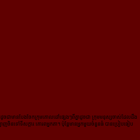
ហាក់បីដូចជាមានបែងចែកក្រុមគោលដៅផេ្សងៗពីគ្នាដូចជា ក្រុមមនុស្ស​ចាស់​ដែលដឹង
រឡាញចិនទៅទីសក្ការៈគោរពអ្នកតា។ ប៉ុន្តែមានអ្នក​មួយចំនួនធំ បានប្រៀបធៀប