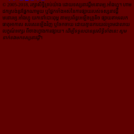
© 2005-2018, រក្សាសិទ្ធិគ្រប់យ៉ាង ដោយទស្សនាវដ្ដី​មនោរម្យ.អាំងហ្វូ។ ហាម​
ដក​ស្រង់​នូវ​ផ្នែក​ណា​មួយ​ ឬ​ផ្នែក​ទាំង​អស់​នៃ​ការ​ផ្សាយ​របស់​ទស្សនាវដ្ដី​​
មនោរម្យ.អាំងហ្វូ យក​ទៅ​​បោះពុម្ព តាម​ប្រព័ន្ធ​អេឡិច​ត្រូនិច ផ្សាយ​តាម​រលក​
ធាតុអាកាស សរសេរ​ឡើង​វិញ ឬ​ចែក​ចាយ​ ដោយ​គ្មាន​ការ​យល់ព្រមជា​លាយ​
លក្ខណ៍​អក្សរ​ ពី​ចាងហ្វាង​ការ​ផ្សាយ​។
ដើម្បី​ទទួល​បាននូវសិទ្ធិ​ទាំងនេះ សូម​
ទាក់​ទង​មក​ទស្សនាវដ្ដី
។