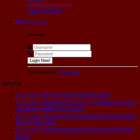
----------------------------
បណ្ដុំអត្ថបទកំសាន្ដ
User login
User login
Login Now!
Not registered?
Click here.
ចុងក្រោយ
11-02-2018
ណីម៉ា អាច​ជាប់​គុក​៦ឆ្នាំ នៅ​អេស្ប៉ាញ!
10-31-2018
«អ្នក​កាសែត "Khashoggi" ត្រូវ​បាន​ច្របាច់ក​សម្លាប់​
នៅ​ក្នុង​ស្ថាន​ភារធារី និង​កាត់​បំបែក​សព»
10-31-2018
កីឡាករ​បាល់ទាត់​ប្រេស៊ីល​ម្នាក់​ត្រូវ​បាន​រក​ឃើញ​ស្លាប់​
ជិត​ដាច់ក និង​ដាច់​លិង្គ
10-31-2018
រូបភាព​ធ្លាក់​ឧទ្ធម្ភាគចក្រ​ដែល​សម្លាប់​អតីត​ម្ចាស់​ក្រុម​
ឡីឆេស្ទ័រ