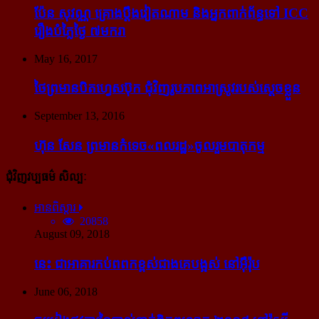
ប៉ែន សុវណ្ណ គ្រោង​ប្តឹង​វៀតណាម និង​អ្នក​ពាក់​ព័ន្ធ​ទៅ ICC
រឿង​បំភ្លៃ​ថ្ងៃ ៧​មករា
May 16, 2017
ថៃ​ព្រមាន​បិត​ហ្វេសប៊ុក ជុំ​វិញ​រូបភាព​អាស្រូវ​របស់​ស្ដេច​ខ្លួន
September 13, 2016
ហ៊ុន សែន ព្រមាន​កំទេច​«ពលរដ្ឋ»​ចូលរួម​បាតុកម្ម
ជុំវិញវប្បធម៌ សិល្បៈ
អានពិស្ដារ
20858
August 09, 2018
នេះ ជា​អាគារ​កប់​ពពក​ខ្ពស់​ជាង​គេ​បង្អស់ នៅ​អ៊ឺរ៉ុប
June 06, 2018