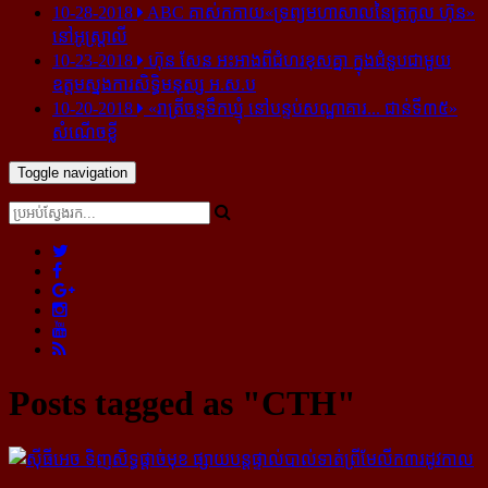
10-28-2018
ABC គាស់​កកាយ​«ទ្រព្យមហាសាល​នៃ​ត្រកូល ហ៊ុន»​
នៅ​អូស្ត្រាលី
10-23-2018
ហ៊ុន សែន អះអាង​ពី​ជំហរ​ខុស​គ្នា ក្នុង​ជំនួប​ជាមួយ​
ឧត្តម​ស្នងការ​សិទ្ធិ​មនុស្ស អ.ស.ប
10-20-2018
«រាត្រីចន្ទទឹកឃ្មុំ នៅបន្ទប់សណ្ឋាគារ... ជាន់ទី៣៥»
សំណើចខ្លី
Toggle navigation
Posts tagged as "CTH"