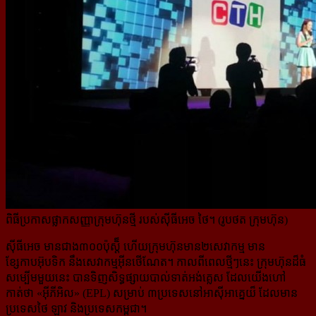
ពិធីប្រកាសផ្លាកសញ្ញាក្រុមហ៊ុនថ្មី របស់ស៊ីធីអេច ថៃ។ (រូបថត ក្រុមហ៊ុន)
ស៊ីធីអេច មានជាង៣០០ប៉ុស្តិ៏ ហើយក្រុមហ៊ុនមាន២សេវាកម្ម មាន
ខ្សែកាបអ៊ុបទិក នឹងសេវាកម្មអ៊ីនថើណែត។ កាលពី​ពេលថ្មីៗនេះ ក្រុមហ៊ុនដ៏ធំ
សម្បើមមួយនេះ បានទិញសិទ្ធផ្សាយបាល់ទាត់អង់គ្លេស ដែលយើងហៅ
កាត់ថា «អ៊ីភីអិល» (EPL) សម្រាប់ ៣ប្រទេសនៅអាស៊ីអាគ្នេយ៏ ដែលមាន
ប្រទេសថៃ ឡាវ និងប្រទេសកម្ពុជា។