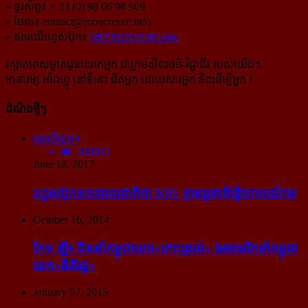
» ទូរស័ព្ទ៖ + 33 (0) 98 06 98 909
» មែល៖
contact@monoroom.info
» សារលើហ្វេសប៊ុក៖
MONOROOM.info
រក្សាភាពសម្ងាត់ជូនលោកអ្នក ជាក្រមសីលធម៌-​វិជ្ជាជីវៈ​របស់យើង។
មនោរម្យ.អាំងហ្វូ នៅទីនេះ ជិតអ្នក ដោយសារអ្នក និងដើម្បីអ្នក !
ដំណឹងថ្មីៗ
អានពិស្ដារ
300945
June 18, 2017
ហ្វេសប៊ុក​នគរបាល​ជាតិ​ថា K01 គ្មាន​តួនាទី​ធ្វើ​ចរាចរណ៍​ទេ
October 16, 2014
កែម ឡី៖ ចិន​នាំ​កម្ពុជា​យក​«កោះ​ត្រល់» ឯ​អាមេរិក​នាំ​កម្ពុជា​
យក​«នីតិរដ្ឋ»
January 07, 2015