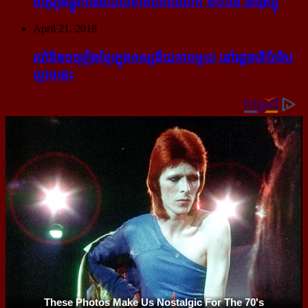
ចម្រៀង​ផ្លូវការ​នៃ​បាល់ទាត់​ពិភពលោក ២០១៨ នៅ​រ៉ូស្ស៊ី
April 21, 2018
របាំ​និង​ចម្រៀង​ខ្មែរ​ក្នុង​ទស្សនីយភាព​មួយ នៅ​រដ្ឋធានី​ប៉ារីស​
ល្ងាច​នេះ