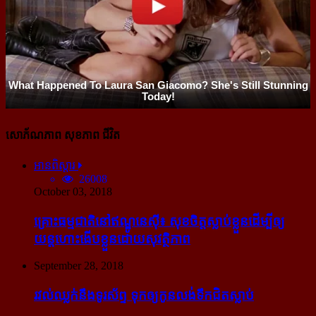
សោភ័ណភាព សុខភាព ជីវិត
អានពិស្ដារ
26008
October 03, 2018
គ្រោះធម្មជាតិនៅឥណ្ឌូនេស៊ី៖ សុខចិត្ត​ស្លាប់​ខ្លួន​ដើម្បី​ឲ្យ​
យន្ដហោះ​ងើប​ខ្លួន​ដោយ​សុវត្ថិភាព
September 28, 2018
រវល់​ឈ្លក់​នឹង​ទូរស័ព្ទ ទុក​ឲ្យ​កូន​លង់​ទឹក​ជិត​ស្លាប់