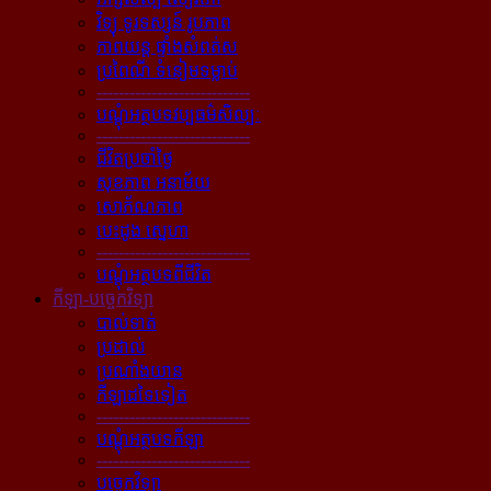
វិទ្យុ ទូរទស្សន៍ រូបភាព
ភាពយន្ដ ផ្ទាំងសំពត់ស
ប្រពៃណី ទំនៀមទម្លាប់
----------------------------
បណ្ដុំអត្ថបទវប្បធម៌សិល្បៈ
----------------------------
ជីវិតប្រចាំថ្ងៃ
សុខភាព អនាម័យ
សោភ័ណភាព
បេះដូង ស្នេហា
----------------------------
បណ្ដុំអត្ថបទពីជីវិត
កីឡា-បច្ចេកវិទ្យា
បាល់ទាត់
ប្រដាល់
ប្រណាំងយាន
កីឡាដទៃទៀត
----------------------------
បណ្ដុំអត្ថបទកីឡា
----------------------------
បច្ចេកវិទ្យា