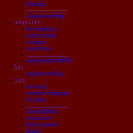
វិទ្យាសាស្ត្រ
----------------------------
បណ្ដុំអត្ថបទបច្ចេកវិទ្យា
ស្រាវជ្រាវ-វិភាគ
វិភាគ អត្ថាធិប្បាយ
ស្រាវជ្រាវ ឯកសារ
បទសម្ភាស
បទយកការណ៍
----------------------------
បណ្ដុំអត្ថបទស្រាវជ្រាវវិភាគ
វីដេអូ
បណ្ដុំអត្ថបទមានវីដេអូ
កំសាន្ដ
តារា ជនល្បី
ទេសចរណ៍ ការផ្សងព្រេង
ពីនេះពីនោះ
----------------------------
ជ័យគ្រតធ្វើព័ត៌មាន
ប្រលោមលោក
កំណាព្យ កម្រងកែវ
សំណើច