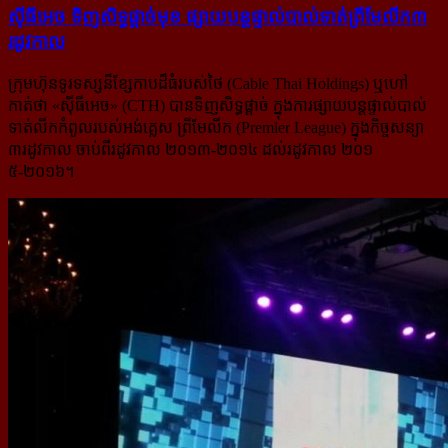
ស៊ីធីអេច ទិញ​សិទ្ធ​ផ្តាច់​មុខ ​ផ្សាយ​បន្ត​ផ្ទាល់​បាល់​ទាត់​ព្រីមែលីក​៣​
រដូវ​កាល
ក្រុមហ៊ុនទូរទស្សន៏ខ្សែកាបដ៏ធំរបស់ថៃ (Cable Thai Holdings) ឬហៅ
កាត់ថា «ស៊ីធីអេច» (CTH) បានទិញសិទ្ធផ្តាច់ ក្នុង​ការផ្សាយបន្តផ្ទាល់បាល់
ទាត់លីកកំពូលរបស់អង់គ្លេស ព្រីមែលីក (Premier League) ក្នុងកិច្ចសន្យា
៣រដូវកាល ចាប់​ពី​រដូវកាល ២០១៣-២០១៤ ដល់រដូវកាល ២០១
៥-២០១៦។