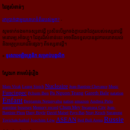
ដៃគូសំខាន់ៗ
រក​​ប្រាក់​​ជា​​មួយ​​គេហទំព័រ​​របស់​​អ្នក?
-
សូម​ទាក់ទង​មក​ទស្សនាវដ្ដី ប្រសិន​បើ​អ្នក​ចង់​ក្លាយ​ជា​ដៃគូរ​របស់​ទស្សនាវដ្ដី​
មនោរម្យ.អាំងហ្វូ។ ដៃ​គូរ​ដ៏​សំខាន់​នេះ អាច​នឹង​ទទួល​បាន​នូវ​ការ​យោគយល់
និង​អត្ថ​ប្រយោជន៍​ផ្សេងៗ ពីទស្សនាវដ្ដី។
»
ទូរសាអេឡិចត្រូនិក សម្រាប់បុគ្គលិក
ស្វែងរក តាមសំនុំរឿង
Nucleaire
Mam Virak
Leang Sipich
Jean-Baptiste Chevance
Music
Funcinpec
Pa Nguon Teang
Gareth Bale
Pchum Ben
natation
Enfant
Benjamin Netanyahu
nation
amazon
Andrea Pirlo
Chum Mey
aspirine
bourses
Memory record
Swansea City
Jean-
Baptiste Phou
Dany Boyle
David Maisel
Pays-Bas
Neay Kroch
Surapong
Russie
ASEAN
Tovichakchaikul
Joachim Löw
Red Bull Arena