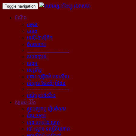
Toggle navigation
ដំណឹង
កម្ពុជា
បារាំង
អាស៊ី-ប៉ាស៊ីភិក
ពិភពលោក
----------------------------
នយោបាយ
សង្គម
សេដ្ឋកិច្ច
គ្រោះ យុត្តិធម៌ បទល្មើស
បរិស្ថាន ផែនដី ព្រំដែន
----------------------------
បណ្ដុំគ្រប់ដំណឹង
វប្បធម៌-ជីវិត
ស្ថាបត្យកម្ម រៀបចំនគរ
គំនូរ ចម្លាក់
ភ្លេង ចម្រៀង ស្មូត្រ
របាំ ល្ខោន ទស្សនីយភាព
អក្សសិល្ប៍ សៀវភៅ