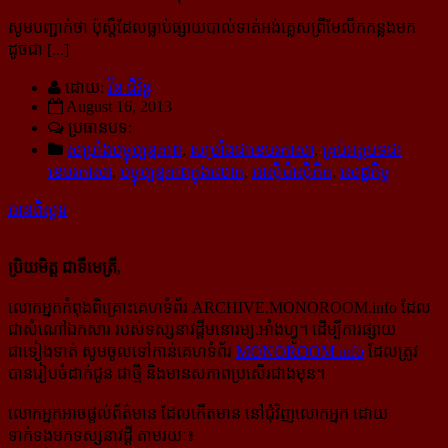
សូមបញ្ជាក់ថា ប៉ុស្ត៏ដែលធ្លាប់ផ្សាយបាល់ទាត់អង់គ្លេសព្រីមែលីកកន្លងមក
ដូចជា [...]
ដោយ:
វិន ជីវ័ន្ត
August 16, 2013
ប្រធានបទ:
សម្រាំងបច្ចុប្បន្នភាព
,
សម្រាំងជាខេមរភាសា
,
គ្រប់អត្ថបទជា
ខេមរភាសា
,
បច្ចុប្បន្នភាពក្នុងលោក
,
អាស៊ីប៉ាស៊ីភិក
,
សេដ្ឋកិច្ច
អានពិស្ដារ
ប្រិយមិត្ត ជាទីមេត្រី,
លោកអ្នកកំពុងពិគ្រោះគេហទំព័រ ARCHIVE.MONOROOM.info ដែល
ជាសំណៅឯកសារ របស់ទស្សនាវដ្ដីមនោរម្យ.អាំងហ្វូ។ ដើម្បីការផ្សាយ
ជាទៀងទាត់ សូមចូលទៅកាន់​គេហទំព័រ
MONOROOM.info
ដែលត្រូវ
បានរៀបចំដាក់ជូន ជាថ្មី និងមានសភាពប្រសើរជាងមុន។
លោកអ្នកអាចផ្ដល់ព័ត៌មាន ដែលកើតមាន នៅជុំវិញលោកអ្នក ដោយ
ទាក់ទងមកទស្សនាវដ្ដី តាមរយៈ៖