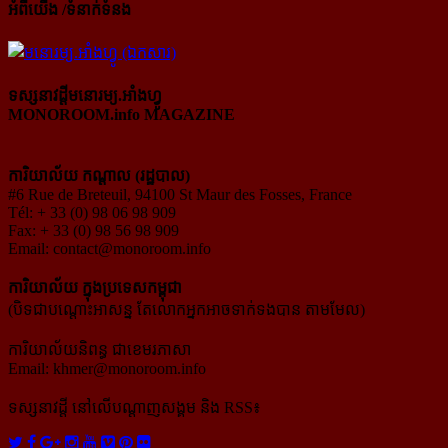
អំពីយើង /ទំនាក់ទំនង
ទស្សនាវដ្ដីមនោរម្យ.អាំងហ្វូ
MONOROOM.info MAGAZINE
ការិយាល័យ កណ្ដាល (រដ្ឋបាល)
#6 Rue de Breteuil, 94100 St Maur des Fosses, France
Tél: + 33 (0) 98 06 98 909
Fax: + 33 (0) 98 56 98 909
Email:
contact@monoroom.info
ការិយាល័យ ក្នុង​ប្រទេស​កម្ពុជា
(បិទជាបណ្ដោះអាសន្ន តែលោកអ្នកអាចទាក់ទងបាន តាមមែល)
ការិយាល័យនិពន្ធ ជាខេមរភាសា
Email:
khmer@monoroom.info
ទស្សនាវដ្ដី​ នៅលើបណ្ដាញសង្គម និង RSS៖