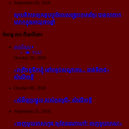
September 09, 2018
ស្ថាបនិក​ពេទ្យ​គន្ធបុប្ផា​ដែល​សង្គ្រោះ​កុមារ​ខ្មែរ​ បាន​លាចាក​
លោក​ក្នុង​អាយុ​៧១ឆ្នាំ
កំសាន្ដ តារា ពីនេះពីនោះ
អានពិស្ដារ
9542
October 20, 2018
«រាត្រីចន្ទទឹកឃ្មុំ នៅបន្ទប់សណ្ឋាគារ... ជាន់ទី៣៥»
សំណើចខ្លី
October 09, 2018
«សំដី​ឲ្យ​ប្រផ្នូល របស់​កូនស្រី» សំណើចខ្លី
September 25, 2018
«ចេញ​មួយ​កេស​ហ្មង ឲ្យ​តែ​នរណា​ហៅ! ចេញ​មួយ​កេស!»