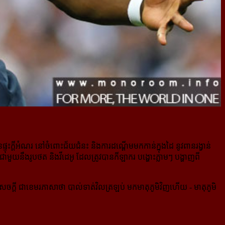
បានផ្ទុះក្ដីអំណរ នៅចំពោះជ័យជំនះ និងការដណ្ដើមមកកាន់ក្នុងដៃ នូវពានរង្វាន់
ួយនឹងរូបថត និងវីដេអូ ដែលត្រូវបានកីឡាករ បង្ហោះភ្លាមៗ បង្ហាញពី
ចក្ដី ជាខេមរភាសាថា បាល់ទាត់​វិលត្រឡប់ មកមាតុភូមិវិញហើយ - មាតុភូមិ