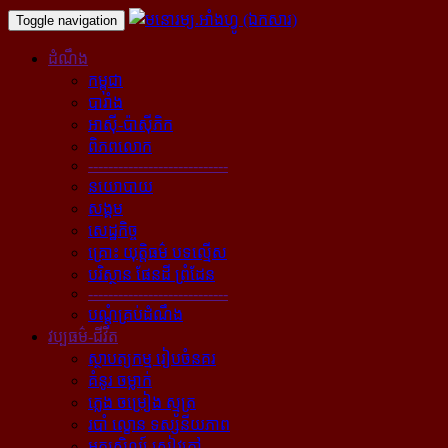
Toggle navigation
ដំណឹង
កម្ពុជា
បារាំង
អាស៊ី-ប៉ាស៊ីភិក
ពិភពលោក
----------------------------
នយោបាយ
សង្គម
សេដ្ឋកិច្ច
គ្រោះ យុត្តិធម៌ បទល្មើស
បរិស្ថាន ផែនដី ព្រំដែន
----------------------------
បណ្ដុំគ្រប់ដំណឹង
វប្បធម៌-ជីវិត
ស្ថាបត្យកម្ម រៀបចំនគរ
គំនូរ ចម្លាក់
ភ្លេង ចម្រៀង ស្មូត្រ
របាំ ល្ខោន ទស្សនីយភាព
អក្សសិល្ប៍ សៀវភៅ