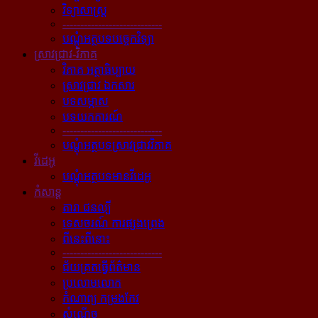
វិទ្យាសាស្ត្រ
----------------------------
បណ្ដុំអត្ថបទបច្ចេកវិទ្យា
ស្រាវជ្រាវ-វិភាគ
វិភាគ អត្ថាធិប្បាយ
ស្រាវជ្រាវ ឯកសារ
បទសម្ភាស
បទយកការណ៍
----------------------------
បណ្ដុំអត្ថបទស្រាវជ្រាវវិភាគ
វីដេអូ
បណ្ដុំអត្ថបទមានវីដេអូ
កំសាន្ដ
តារា ជនល្បី
ទេសចរណ៍ ការផ្សងព្រេង
ពីនេះពីនោះ
----------------------------
ជ័យគ្រតធ្វើព័ត៌មាន
ប្រលោមលោក
កំណាព្យ កម្រងកែវ
សំណើច