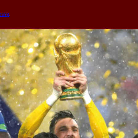
្រភេទ