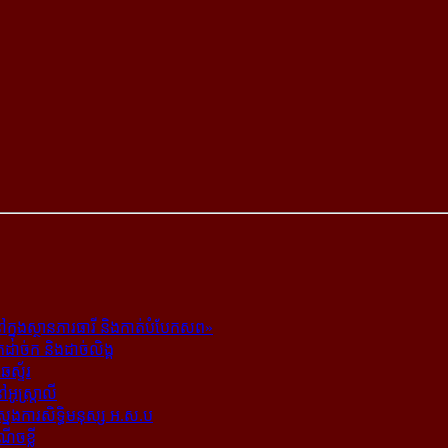
ក្នុង​ស្ថាន​ភារធារី និង​កាត់​បំបែក​សព»
ត​ដាច់ក និង​ដាច់​លិង្គ
ឆេស្ទ័រ
ូស្ត្រាលី
​ស្នងការ​សិទ្ធិ​មនុស្ស អ.ស.ប
ណើចខ្លី