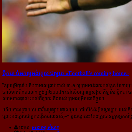
ប៉ូកបា ចំអក​ឲ្យ​អង់គ្លេស ជាមួយ «Football's coming home»
ខ្សែបម្រើបារាំង និងជាម្ចាស់គ្រាប់បាល់ ៣-១ ឲ្យក្រុមមាន់គករបស់ខ្លួន នៃការប្
បាល់ទាត់ពិភពលោក ក្នុងឆ្នាំ២០១៨។ នៅលើបណ្ដាញសង្គម កីឡាករ ប៉ូកបា បាន
សកម្មភាពផ្ទាល់ របស់កីឡាករ និងរបស់ក្រុមជម្រើសជាតិ​ខ្លួន។
ហើយខាងក្រោមនេះ ជាវីដេអូផ្សាយផ្ទាល់មួយ នៅលើទំព័រអ៊ិនស្ដាហ្គាម របស់
ព្រោះអង់គ្លេសជាអ្នកបង្កើតបាល់ទាត់)»។ មួយឃ្លានេះ តែងត្រូវបានក្រុមអ្នកគាំ
ដោយ:
មនោរម្យ.អាំងហ្វូ