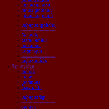
វិទ្យុ ទូរទស្សន៍ រូបភាព
ភាពយន្ដ ផ្ទាំងសំពត់ស
ប្រពៃណី ទំនៀមទម្លាប់
----------------------------
បណ្ដុំអត្ថបទវប្បធម៌សិល្បៈ
----------------------------
ជីវិតប្រចាំថ្ងៃ
សុខភាព អនាម័យ
សោភ័ណភាព
បេះដូង ស្នេហា
----------------------------
បណ្ដុំអត្ថបទពីជីវិត
កីឡា-បច្ចេកវិទ្យា
បាល់ទាត់
ប្រដាល់
ប្រណាំងយាន
កីឡាដទៃទៀត
----------------------------
បណ្ដុំអត្ថបទកីឡា
----------------------------
បច្ចេកវិទ្យា