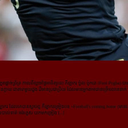
រកួតផ្ដាច់ព្រ័ត្រ កាលពីល្ងាចថ្ងៃអាទិត្យនេះ កីឡាករ ប៉ូល ប៉ូកបា (Paul Pogba) 
ក្លាយ ជាតារាមួយដួង ដ៏មានប្រជាប្រិយ ដែលមានអ្នកតាមដានច្រើនលាននាក់ ជាម
កីឡាករ ដែលគេបានស្ដាប់ឮ កីឡាករច្រៀងបទ «Football's coming home (មានសេ
ទ្រ​បាល់ទាត់ អង់គ្លេស យកមកច្រៀង [...]