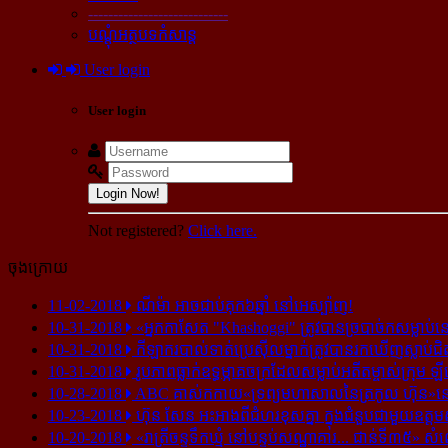
----------------------------
បណ្ដុំអត្ថបទកំសាន្ដ
User login
User login
Login Now!
Not registered?
Click here.
ចុងក្រោយ
11-02-2018
ណីម៉ា អាច​ជាប់​គុក​៦ឆ្នាំ នៅ​អេស្ប៉ាញ!
10-31-2018
«អ្នក​កាសែត "Khashoggi" ត្រូវ​បាន​ច្របាច់ក​សម្លាប់​នៅ​
10-31-2018
កីឡាករ​បាល់ទាត់​ប្រេស៊ីល​ម្នាក់​ត្រូវ​បាន​រក​ឃើញ​ស្លាប់​ជិ
10-31-2018
រូបភាព​ធ្លាក់​ឧទ្ធម្ភាគចក្រ​ដែល​សម្លាប់​អតីត​ម្ចាស់​ក្រុម​ ឡី
10-28-2018
ABC គាស់​កកាយ​«ទ្រព្យមហាសាល​នៃ​ត្រកូល ហ៊ុន»​នៅ​អ
10-23-2018
ហ៊ុន សែន អះអាង​ពី​ជំហរ​ខុស​គ្នា ក្នុង​ជំនួប​ជាមួយ​ឧត្តម
10-20-2018
«រាត្រីចន្ទទឹកឃ្មុំ នៅបន្ទប់សណ្ឋាគារ... ជាន់ទី៣៥» សំ