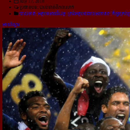
July 17, 2018
ប្រធានបទ: បាល់ទាត់​ពិភពលោក
បាល់ទាត់
,
អត្ថបទមានវីដេអូ
,
គ្រប់អត្ថបទជាខេមរភាសា
,
កីឡាគ្រប់ប
អានពិស្ដារ