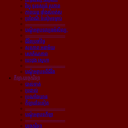
វិទ្យុ ទូរទស្សន៍ រូបភាព
ភាពយន្ដ ផ្ទាំងសំពត់ស
ប្រពៃណី ទំនៀមទម្លាប់
----------------------------
បណ្ដុំអត្ថបទវប្បធម៌សិល្បៈ
----------------------------
ជីវិតប្រចាំថ្ងៃ
សុខភាព អនាម័យ
សោភ័ណភាព
បេះដូង ស្នេហា
----------------------------
បណ្ដុំអត្ថបទពីជីវិត
កីឡា-បច្ចេកវិទ្យា
បាល់ទាត់
ប្រដាល់
ប្រណាំងយាន
កីឡាដទៃទៀត
----------------------------
បណ្ដុំអត្ថបទកីឡា
----------------------------
បច្ចេកវិទ្យា