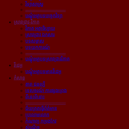
វិទ្យាសាស្ត្រ
----------------------------
បណ្ដុំអត្ថបទបច្ចេកវិទ្យា
ស្រាវជ្រាវ-វិភាគ
វិភាគ អត្ថាធិប្បាយ
ស្រាវជ្រាវ ឯកសារ
បទសម្ភាស
បទយកការណ៍
----------------------------
បណ្ដុំអត្ថបទស្រាវជ្រាវវិភាគ
វីដេអូ
បណ្ដុំអត្ថបទមានវីដេអូ
កំសាន្ដ
តារា ជនល្បី
ទេសចរណ៍ ការផ្សងព្រេង
ពីនេះពីនោះ
----------------------------
ជ័យគ្រតធ្វើព័ត៌មាន
ប្រលោមលោក
កំណាព្យ កម្រងកែវ
សំណើច