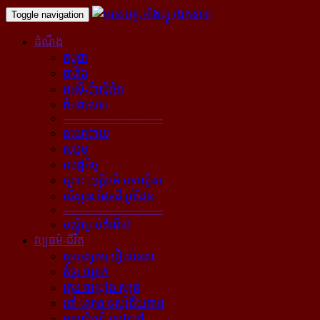
Toggle navigation
ដំណឹង
កម្ពុជា
បារាំង
អាស៊ី-ប៉ាស៊ីភិក
ពិភពលោក
----------------------------
នយោបាយ
សង្គម
សេដ្ឋកិច្ច
គ្រោះ យុត្តិធម៌ បទល្មើស
បរិស្ថាន ផែនដី ព្រំដែន
----------------------------
បណ្ដុំគ្រប់ដំណឹង
វប្បធម៌-ជីវិត
ស្ថាបត្យកម្ម រៀបចំនគរ
គំនូរ ចម្លាក់
ភ្លេង ចម្រៀង ស្មូត្រ
របាំ ល្ខោន ទស្សនីយភាព
អក្សសិល្ប៍ សៀវភៅ