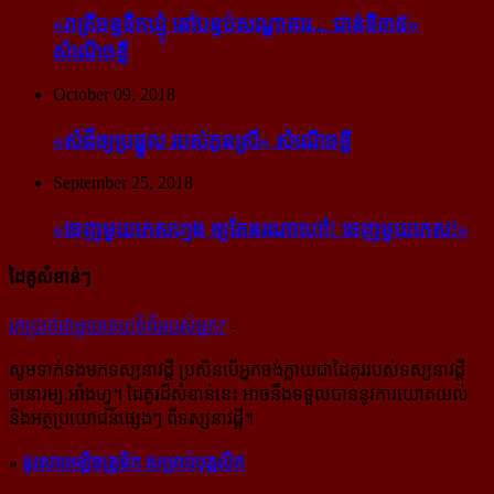
«រាត្រីចន្ទទឹកឃ្មុំ នៅបន្ទប់សណ្ឋាគារ... ជាន់ទី៣៥»
សំណើចខ្លី
October 09, 2018
«សំដី​ឲ្យ​ប្រផ្នូល របស់​កូនស្រី» សំណើចខ្លី
September 25, 2018
«ចេញ​មួយ​កេស​ហ្មង ឲ្យ​តែ​នរណា​ហៅ! ចេញ​មួយ​កេស!»
ដៃគូសំខាន់ៗ
រក​​ប្រាក់​​ជា​​មួយ​​គេហទំព័រ​​របស់​​អ្នក?
-
សូម​ទាក់ទង​មក​ទស្សនាវដ្ដី ប្រសិន​បើ​អ្នក​ចង់​ក្លាយ​ជា​ដៃគូរ​របស់​ទស្សនាវដ្ដី​
មនោរម្យ.អាំងហ្វូ។ ដៃ​គូរ​ដ៏​សំខាន់​នេះ អាច​នឹង​ទទួល​បាន​នូវ​ការ​យោគយល់
និង​អត្ថ​ប្រយោជន៍​ផ្សេងៗ ពីទស្សនាវដ្ដី។
»
ទូរសាអេឡិចត្រូនិក សម្រាប់បុគ្គលិក