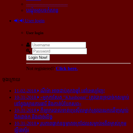
----------------------------
បណ្ដុំអត្ថបទកំសាន្ដ
User login
User login
Login Now!
Not registered?
Click here.
ចុងក្រោយ
11-02-2018
ណីម៉ា អាច​ជាប់​គុក​៦ឆ្នាំ នៅ​អេស្ប៉ាញ!
10-31-2018
«អ្នក​កាសែត "Khashoggi" ត្រូវ​បាន​ច្របាច់ក​សម្លាប់​
នៅ​ក្នុង​ស្ថាន​ភារធារី និង​កាត់​បំបែក​សព»
10-31-2018
កីឡាករ​បាល់ទាត់​ប្រេស៊ីល​ម្នាក់​ត្រូវ​បាន​រក​ឃើញ​ស្លាប់​
ជិត​ដាច់ក និង​ដាច់​លិង្គ
10-31-2018
រូបភាព​ធ្លាក់​ឧទ្ធម្ភាគចក្រ​ដែល​សម្លាប់​អតីត​ម្ចាស់​ក្រុម​
ឡីឆេស្ទ័រ