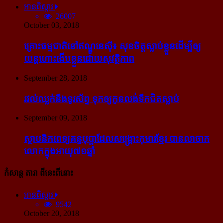
អានពិស្ដារ
26007
October 03, 2018
គ្រោះធម្មជាតិនៅឥណ្ឌូនេស៊ី៖ សុខចិត្ត​ស្លាប់​ខ្លួន​ដើម្បី​ឲ្យ​
យន្ដហោះ​ងើប​ខ្លួន​ដោយ​សុវត្ថិភាព
September 28, 2018
រវល់​ឈ្លក់​នឹង​ទូរស័ព្ទ ទុក​ឲ្យ​កូន​លង់​ទឹក​ជិត​ស្លាប់
September 09, 2018
ស្ថាបនិក​ពេទ្យ​គន្ធបុប្ផា​ដែល​សង្គ្រោះ​កុមារ​ខ្មែរ​ បាន​លាចាក​
លោក​ក្នុង​អាយុ​៧១ឆ្នាំ
កំសាន្ដ តារា ពីនេះពីនោះ
អានពិស្ដារ
9542
October 20, 2018