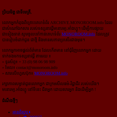
ប្រិយមិត្ត ជាទីមេត្រី,
លោកអ្នកកំពុងពិគ្រោះគេហទំព័រ ARCHIVE.MONOROOM.info ដែល
ជាសំណៅឯកសារ របស់ទស្សនាវដ្ដីមនោរម្យ.អាំងហ្វូ។ ដើម្បីការផ្សាយ
ជាទៀងទាត់ សូមចូលទៅកាន់​គេហទំព័រ
MONOROOM.info
ដែលត្រូវ
បានរៀបចំដាក់ជូន ជាថ្មី និងមានសភាពប្រសើរជាងមុន។
លោកអ្នកអាចផ្ដល់ព័ត៌មាន ដែលកើតមាន នៅជុំវិញលោកអ្នក ដោយ
ទាក់ទងមកទស្សនាវដ្ដី តាមរយៈ៖
» ទូរស័ព្ទ៖ + 33 (0) 98 06 98 909
» មែល៖
contact@monoroom.info
» សារលើហ្វេសប៊ុក៖
MONOROOM.info
រក្សាភាពសម្ងាត់ជូនលោកអ្នក ជាក្រមសីលធម៌-​វិជ្ជាជីវៈ​របស់យើង។
មនោរម្យ.អាំងហ្វូ នៅទីនេះ ជិតអ្នក ដោយសារអ្នក និងដើម្បីអ្នក !
ដំណឹងថ្មីៗ
អានពិស្ដារ