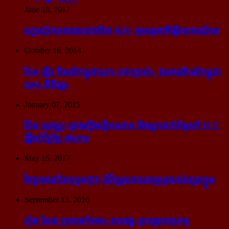
300827
June 18, 2017
ហ្វេសប៊ុក​នគរបាល​ជាតិ​ថា K01 គ្មាន​តួនាទី​ធ្វើ​ចរាចរណ៍​ទេ
October 16, 2014
កែម ឡី៖ ចិន​នាំ​កម្ពុជា​យក​«កោះ​ត្រល់» ឯ​អាមេរិក​នាំ​កម្ពុជា​
យក​«នីតិរដ្ឋ»
January 07, 2015
ប៉ែន សុវណ្ណ គ្រោង​ប្តឹង​វៀតណាម និង​អ្នក​ពាក់​ព័ន្ធ​ទៅ ICC
រឿង​បំភ្លៃ​ថ្ងៃ ៧​មករា
May 16, 2017
ថៃ​ព្រមាន​បិត​ហ្វេសប៊ុក ជុំ​វិញ​រូបភាព​អាស្រូវ​របស់​ស្ដេច​ខ្លួន
September 13, 2016
ហ៊ុន សែន ព្រមាន​កំទេច​«ពលរដ្ឋ»​ចូលរួម​បាតុកម្ម