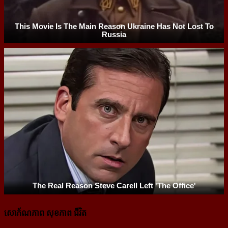
សោភ័ណភាព សុខភាព ជីវិត