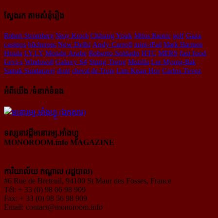
ស្វែងរក តាមសំនុំរឿង
Gaza
Robert Stromberg
Neay Kroch
Chhang Youk
Milos Raonic
golf
New Delhi
casinos
bûcherons
Andy Carroll
mini-iPad
Mark Harmon
HTC
fast food
Houla
LY LY
Monde Arabe
Roberto Soldado
MERS
Stung Treng
Levi-s
Windows8
Galaxy S4
Mozilla
Lee Myung-Bak
Samak Sundaravej
droit
cheval de Troie
Lim Kean Hor
Carlos Tevez
អំពីយើង /ទំនាក់ទំនង
ទស្សនាវដ្ដីមនោរម្យ.អាំងហ្វូ
MONOROOM.info MAGAZINE
ការិយាល័យ កណ្ដាល (រដ្ឋបាល)
#6 Rue de Breteuil, 94100 St Maur des Fosses, France
Tél: + 33 (0) 98 06 98 909
Fax: + 33 (0) 98 56 98 909
Email:
contact@monoroom.info