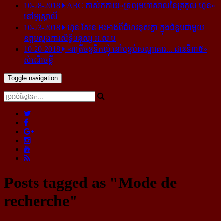
10-28-2018
ABC គាស់​កកាយ​«ទ្រព្យមហាសាល​នៃ​ត្រកូល ហ៊ុន»​
នៅ​អូស្ត្រាលី
10-23-2018
ហ៊ុន សែន អះអាង​ពី​ជំហរ​ខុស​គ្នា ក្នុង​ជំនួប​ជាមួយ​
ឧត្តម​ស្នងការ​សិទ្ធិ​មនុស្ស អ.ស.ប
10-20-2018
«រាត្រីចន្ទទឹកឃ្មុំ នៅបន្ទប់សណ្ឋាគារ... ជាន់ទី៣៥»
សំណើចខ្លី
Toggle navigation
Posts tagged as "Mode de
recherche"