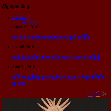
ជុំវិញវប្បធម៌ សិល្បៈ
អានពិស្ដារ
20858
August 09, 2018
នេះ ជា​អាគារ​កប់​ពពក​ខ្ពស់​ជាង​គេ​បង្អស់ នៅ​អ៊ឺរ៉ុប
June 06, 2018
ចម្រៀង​ផ្លូវការ​នៃ​បាល់ទាត់​ពិភពលោក ២០១៨ នៅ​រ៉ូស្ស៊ី
April 21, 2018
របាំ​និង​ចម្រៀង​ខ្មែរ​ក្នុង​ទស្សនីយភាព​មួយ នៅ​រដ្ឋធានី​ប៉ារីស​
ល្ងាច​នេះ