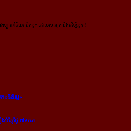
ងហ្វូ នៅទីនេះ ជិតអ្នក ដោយសារអ្នក និងដើម្បីអ្នក !
ក​«នីតិរដ្ឋ»
​បំភ្លៃ​ថ្ងៃ ៧​មករា