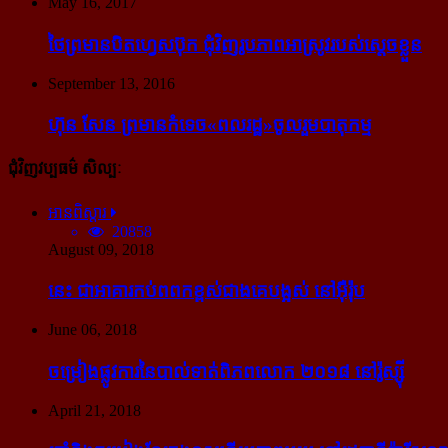
May 16, 2017
ថៃ​ព្រមាន​បិត​ហ្វេសប៊ុក ជុំ​វិញ​រូបភាព​អាស្រូវ​របស់​ស្ដេច​ខ្លួន
September 13, 2016
ហ៊ុន សែន ព្រមាន​កំទេច​«ពលរដ្ឋ»​ចូលរួម​បាតុកម្ម
ជុំវិញវប្បធម៌ សិល្បៈ
អានពិស្ដារ
20858
August 09, 2018
នេះ ជា​អាគារ​កប់​ពពក​ខ្ពស់​ជាង​គេ​បង្អស់ នៅ​អ៊ឺរ៉ុប
June 06, 2018
ចម្រៀង​ផ្លូវការ​នៃ​បាល់ទាត់​ពិភពលោក ២០១៨ នៅ​រ៉ូស្ស៊ី
April 21, 2018