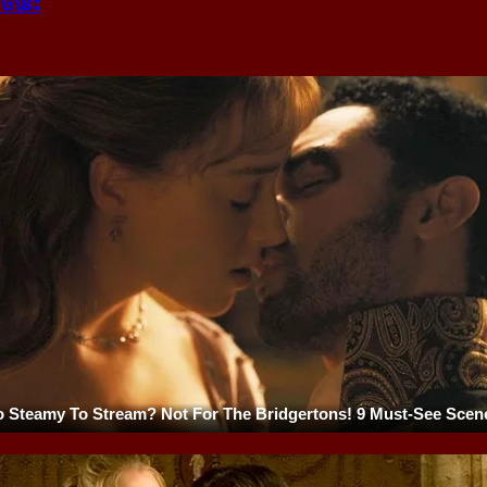
ងាច​នេះ