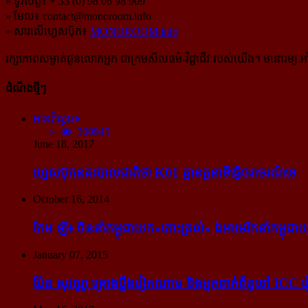
» ទូរស័ព្ទ៖ + 33 (0) 98 06 98 909
» មែល៖
contact@monoroom.info
» សារលើហ្វេសប៊ុក៖
MONOROOM.info
រក្សាភាពសម្ងាត់ជូនលោកអ្នក ជាក្រមសីលធម៌-​វិជ្ជាជីវៈ​របស់យើង។ មនោរម្យ.អាំ
ដំណឹងថ្មីៗ
អានពិស្ដារ
300945
June 18, 2017
ហ្វេសប៊ុក​នគរបាល​ជាតិ​ថា K01 គ្មាន​តួនាទី​ធ្វើ​ចរាចរណ៍​ទេ
October 16, 2014
កែម ឡី៖ ចិន​នាំ​កម្ពុជា​យក​«កោះ​ត្រល់» ឯ​អាមេរិក​នាំ​កម្ពុជា​យ
January 07, 2015
ប៉ែន សុវណ្ណ គ្រោង​ប្តឹង​វៀតណាម និង​អ្នក​ពាក់​ព័ន្ធ​ទៅ ICC រឿង