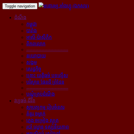
Toggle navigation
ដំណឹង
កម្ពុជា
បារាំង
អាស៊ី-ប៉ាស៊ីភិក
ពិភពលោក
----------------------------
នយោបាយ
សង្គម
សេដ្ឋកិច្ច
គ្រោះ យុត្តិធម៌ បទល្មើស
បរិស្ថាន ផែនដី ព្រំដែន
----------------------------
បណ្ដុំគ្រប់ដំណឹង
វប្បធម៌-ជីវិត
ស្ថាបត្យកម្ម រៀបចំនគរ
គំនូរ ចម្លាក់
ភ្លេង ចម្រៀង ស្មូត្រ
របាំ ល្ខោន ទស្សនីយភាព
អក្សសិល្ប៍ សៀវភៅ