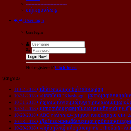
----------------------------
បណ្ដុំអត្ថបទកំសាន្ដ
User login
User login
Login Now!
Not registered?
Click here.
ចុងក្រោយ
11-02-2018
ណីម៉ា អាច​ជាប់​គុក​៦ឆ្នាំ នៅ​អេស្ប៉ាញ!
10-31-2018
«អ្នក​កាសែត "Khashoggi" ត្រូវ​បាន​ច្របាច់ក​សម្លាប់​នៅ​
10-31-2018
កីឡាករ​បាល់ទាត់​ប្រេស៊ីល​ម្នាក់​ត្រូវ​បាន​រក​ឃើញ​ស្លាប់​ជិ
10-31-2018
រូបភាព​ធ្លាក់​ឧទ្ធម្ភាគចក្រ​ដែល​សម្លាប់​អតីត​ម្ចាស់​ក្រុម​ ឡី
10-28-2018
ABC គាស់​កកាយ​«ទ្រព្យមហាសាល​នៃ​ត្រកូល ហ៊ុន»​នៅ​អ
10-23-2018
ហ៊ុន សែន អះអាង​ពី​ជំហរ​ខុស​គ្នា ក្នុង​ជំនួប​ជាមួយ​ឧត្តម
10-20-2018
«រាត្រីចន្ទទឹកឃ្មុំ នៅបន្ទប់សណ្ឋាគារ... ជាន់ទី៣៥» សំ