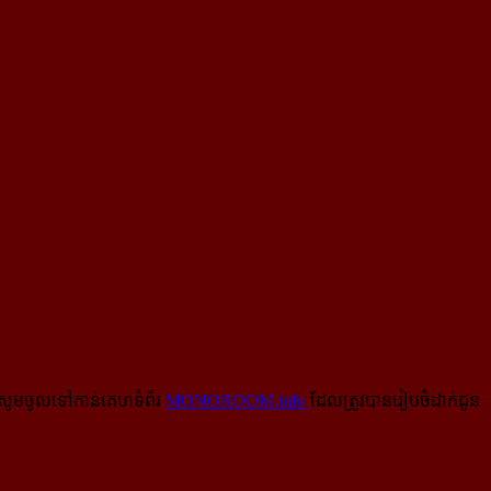
សូមចូលទៅកាន់​គេហទំព័រ
MONOROOM.info
ដែលត្រូវបានរៀបចំដាក់ជូន