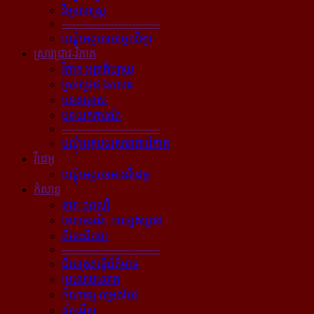
វិទ្យាសាស្ត្រ
----------------------------
បណ្ដុំអត្ថបទបច្ចេកវិទ្យា
ស្រាវជ្រាវ-វិភាគ
វិភាគ អត្ថាធិប្បាយ
ស្រាវជ្រាវ ឯកសារ
បទសម្ភាស
បទយកការណ៍
----------------------------
បណ្ដុំអត្ថបទស្រាវជ្រាវវិភាគ
វីដេអូ
បណ្ដុំអត្ថបទមានវីដេអូ
កំសាន្ដ
តារា ជនល្បី
ទេសចរណ៍ ការផ្សងព្រេង
ពីនេះពីនោះ
----------------------------
ជ័យគ្រតធ្វើព័ត៌មាន
ប្រលោមលោក
កំណាព្យ កម្រងកែវ
សំណើច