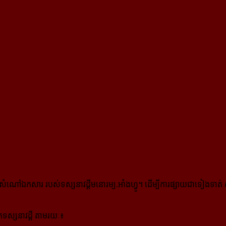
កសារ របស់ទស្សនាវដ្ដីមនោរម្យ.អាំងហ្វូ។ ដើម្បីការផ្សាយជាទៀងទាត់ 
ស្សនាវដ្ដី តាមរយៈ៖