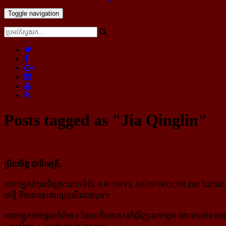
Toggle navigation
Posts tagged as "Jia Qinglin"
ប្រិយមិត្ត ជាទីមេត្រី,
លោកអ្នកកំពុងពិគ្រោះគេហទំព័រ ARCHIVE.MONOROOM.info ដែលជាសំណៅឯ
ជាថ្មី និងមានសភាពប្រសើរជាងមុន។
លោកអ្នកអាចផ្ដល់ព័ត៌មាន ដែលកើតមាន នៅជុំវិញលោកអ្នក ដោយទាក់ទងមកទ