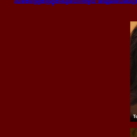
របាំ​និង​ចម្រៀង​ខ្មែរ​ក្នុង​ទស្សនីយភាព​មួយ នៅ​រដ្ឋធានី​ប៉ារីស​ល្