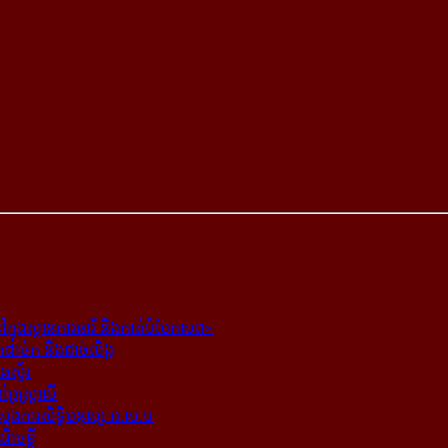
ក្នុង​ស្ថាន​ភារធារី និង​កាត់​បំបែក​សព»
ត​ដាច់ក និង​ដាច់​លិង្គ
ឆេស្ទ័រ
ូស្ត្រាលី
​ស្នងការ​សិទ្ធិ​មនុស្ស អ.ស.ប
ណើចខ្លី