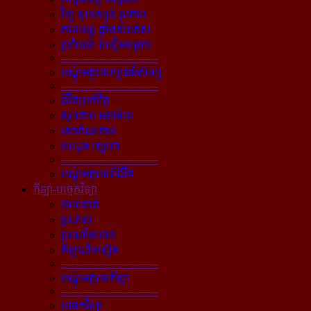
វិទ្យុ ទូរទស្សន៍ រូបភាព
ភាពយន្ដ ផ្ទាំងសំពត់ស
ប្រពៃណី ទំនៀមទម្លាប់
----------------------------
បណ្ដុំអត្ថបទវប្បធម៌សិល្បៈ
----------------------------
ជីវិតប្រចាំថ្ងៃ
សុខភាព អនាម័យ
សោភ័ណភាព
បេះដូង ស្នេហា
----------------------------
បណ្ដុំអត្ថបទពីជីវិត
កីឡា-បច្ចេកវិទ្យា
បាល់ទាត់
ប្រដាល់
ប្រណាំងយាន
កីឡាដទៃទៀត
----------------------------
បណ្ដុំអត្ថបទកីឡា
----------------------------
បច្ចេកវិទ្យា